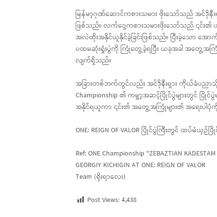
မြန်မာ့ဂုဏ်ဆောင်ကစားသမား ဖိုးသော်သည် အင်ဒိုနီး
ဖြစ်သည်။ လက်ဝှေ့ကစားသမားဖိုးသော်သည် ၎င်း၏ ပထမဆုံးပ
အလဲထိုးအနိုင်ယူနိုင်ခဲ့ခြင်းဖြစ်သည်။ ပြီးခဲ့
ပထမဆုံးရှုံးပွဲကို ကြုံတွေ့ခဲ့ရပြီး ယခုအခါ အတွေ
လျက်ရှိသည်။
အခြားတစ်ဘက်တွင်လည်း အင်ဒိုနီးရှား ကိုယ်ခံပညာသ
Championship ၏ ကမ္ဘာ့အဆင့်ပြိုင်ပွဲများတွင် ပြိုင်ပွဲမဝ
အနိုင်ရယူကာ ၎င်း၏ အတွေ့အကြုံများ၏ အရေးပါပုံ
ONE: REIGN OF VALOR ပြိုင်ပွဲကြီးတွင် ထပ်မံယှဉ်ပ
Ref: ONE Championship “ZEBAZTIAN KADESTA
GEORGIY KICHIGIN AT ONE: REIGN OF VALOR
Team (ရိုးရာလေး)
Post Views:
4,438