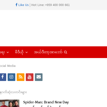
Like Us
| Hot Line: +959 400 000 661
Open
ရေး
ဗီဒီယို
အယ်ဒီတာ့အာဘော်
search
panel
ocial Media
f
i
r
y
e
a
n
s
o
m
re
c
s
s
u
a
ောက်ဆုံးသတင်းများ
t
e
t
t
i
Spider-Man: Brand New Day