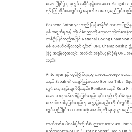
သော ပြိုင်ပွဲ ၃ ခုတွင် အနိုင်ရရှိထားသော Mangat သည် က
ရန် ကြိုးဝိုင်းအတွင်းသို့ ရောက်လာတော့မည်ဖြစ်သည်
Bozhena Antoniyar သည် မြန်မာနိုင်ငံ ကယားပြည်နယ်
နှစ် အရွယ်မှစ၍ ကိုယ်ခံပညာကို လေ့လာလိုက်စားခဲ့
တစ်ဦးဖြစ်သည့်အပြင် National Boxing Champion တွင
နှစ် ဖေဖော်ဝါရီလတွင် ၎င်း၏ ONE Championship ပွဲဦးထွက်ပ
ဖြင့် အချိန်တိုအတွင်း အလဲထိုးအနိုင်ယူနိုင်ခဲ့၍ ONE အမျိ
သည်။
Antoniyar နှင့် ယှဉ်ပြိုင်ရမည့် ကစားသမားမှာ မလေးရ
သည် Sabah ၏ ကျော်ကြားသော Borneo Tribal Squad 
တွင် လေ့ကျင့်လျက်ရှိသည်။ Boniface သည် Kota Kina
သော ဆရာဝန်တစ်ဦးဖြစ်သည်။ ၎င်းသည် ကိုယ်ခံပညာအားက
ကောင်းတစ်ခုဖြစ်သည်ဟု တွေ့ရှိခဲ့သည်။ တိုက်ကွမ်ဒို 
တွင်ယှဉ်ပြိုင်ကာ ပထမဆုံးအောင်ပွဲကို ရယူသွားမည်
တက်သစ်စ ဖိလစ်ပိုင်ကိုယ်ခံပညာကစားသမား Jomary “T
မည့်ကစားသမား Lin “Fighting Sister” Heqin Lin “Fig