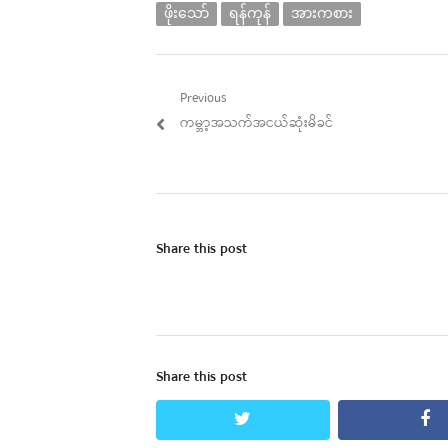
ဖိုးသော်
ရန်ကုန်
အားကစား
Post
Previous
Previous
ကမ္ဘာ့အသက်အငယ်ဆုံးမိခင်
navigation
post:
Share this post
Share this post
twitter
fa