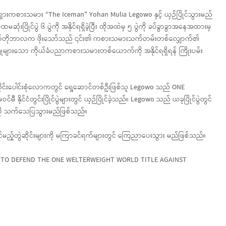
ရှားကစားသမား “The Iceman” Yohan Mulia Legowo နှင့် ယှဉ်ပြိုင်သွားမည်
ြိုင်ပွဲ ၆ ပွဲကို အနိုင်ရရှိခဲ့ပြီး ထိုအထဲမှ ၅ ပွဲကို ခပ်ခွာခွာအနေအထားမှ
သော အောက်တိုဘာလက ဖိုးသော်သည် ၎င်း၏ ကစားသမားသက်တမ်းတစ်လျှောက်၏
့အကြုံများသော ကိုယ်ခံပညာကစားသမားတစ်ယောက်ကို အနိုင်ရရှိရန် ကြိုးပမ်း
ိုင်းပေါင်းစုံလောကတွင် ရှေ့ဆောင်တစ်ဦးဖြစ်သူ Legowo သည် ONE
င်မီ နိုင်ငံတွင်းပြိုင်ပွဲများတွင် ယှဉ်ပြိုင်ခဲ့သည်။ Legowo သည် ယခုပြိုင်ပွဲတွင်
ကို သက်သေပြသွားမည်ဖြစ်သည်။
ြိုင်မည့်တွဲဆိုင်းများကို မကြာခင်ရက်များတွင် ကြေညာပေးသွား မည်ဖြစ်သည်။
M TO DEFEND THE ONE WELTERWEIGHT WORLD TITLE AGAINST