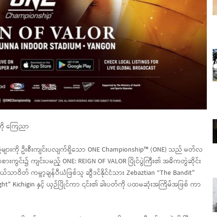
းကို ကြေညာ
ုင်ပွဲများကို ဦးစီးကျင်းပလျက်ရှိသော ONE Championship™ (ONE) သည် မတ်လ
ကစားကွင်း၌ ကျင်းပမည့် ONE: REIGN OF VALOR ပြိုင်ပွဲကြီး၏ အဓိကတွဲဆိုင်း
ယ်သာဝိတ် ကမ္ဘာ့ချန်ပီယံဖြစ်သူ ဆွီဒင်နိုင်ငံသား Zebaztian “The Bandit”
t” Kichigin နှင့် ယှဉ်ပြိုင်ကာ ၎င်း၏ ခါးပတ်ကို ပထမဆုံးအကြိမ်အဖြစ် ကာ