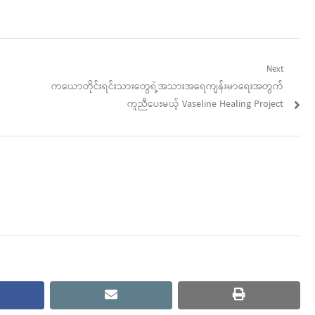
Next
Next
ကယောတိုင်းရင်းသားတွေရဲ့အသားအရေကျန်းမာရေးအတွက်
post:
ကူညီပေးမယ့် Vaseline Healing Project
cebook
email
print