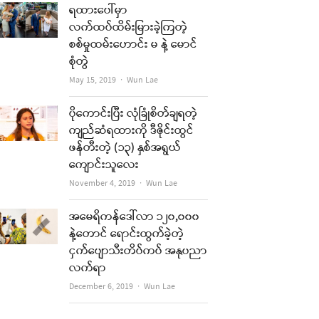
ရထားပေါ်မှာ
လက်ထပ်ထိမ်းမြားခဲ့ကြတဲ့
စစ်မှုထမ်းဟောင်း မ နဲ့ မောင်
စုံတွဲ
Author
May 15, 2019
Wun Lae
ပိုကောင်းပြီး လုံခြုံစိတ်ချရတဲ့
ကျည်ဆံရထားကို ဒီဇိုင်းထွင်
ဖန်တီးတဲ့ (၁၃) နှစ်အရွယ်
ကျောင်းသူလေး
Author
November 4, 2019
Wun Lae
အမေရိကန်ဒေါ်လာ ၁၂၀,၀၀၀
နဲ့တောင် ရောင်းထွက်ခဲ့တဲ့
ငှက်ပျောသီးတိပ်ကပ် အနုပညာ
လက်ရာ
Author
December 6, 2019
Wun Lae