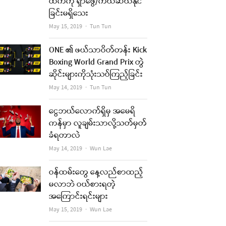
ထက်ကို ရှာဖွေ/ကယ်ဆယ်နိုင်
ခြင်းမရှိသေး
Author
May 15, 2019
Tun Tun
ONE ၏ ဖယ်သာဝိတ်တန်း Kick
Boxing World Grand Prix တွဲ
ဆိုင်းများကိုသုံးသပ်ကြည့်ခြင်း
Author
May 14, 2019
Tun Tun
ငွေဘယ်လောက်ရှိမှ အမေရိ
ကန်မှာ လူချမ်းသာလို့သတ်မှတ်
ခံရတာလဲ
Author
May 14, 2019
Wun Lae
ဝန်ထမ်းတွေ နေ့လည်စာထည့်
မလာဘဲ ဝယ်စားရတဲ့
အကြောင်းရင်းများ
Author
May 15, 2019
Wun Lae