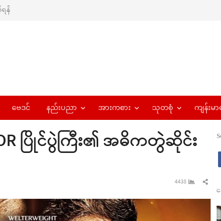
ရန်
ဗေဒင်
နည်းပညာ
အားကစား
သုတစုံ
ကျန်းမာ
ပြိုင်ပွဲကြီး၏ အဓိကတွဲဆိုင်း
S
Sha
4438
န
this
pos