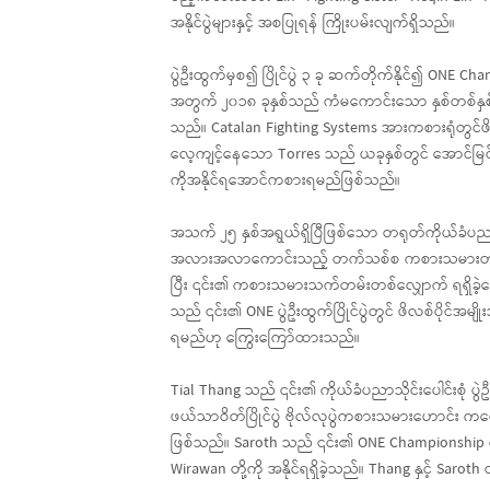
အနိုင်ပွဲများနှင့် အစပြုရန် ကြိုးပမ်းလျက်ရှိသည်။
ပွဲဦးထွက်မှစ၍ ပြိုင်ပွဲ ၃ ခု ဆက်တိုက်နိုင်၍ ON
အတွက် ၂၀၁၈ ခုနှစ်သည် ကံမကောင်းသော နှစ်တစ်နှစ်ဖြစ်ခ
သည်။ Catalan Fighting Systems အားကစားရုံတွင်ဖိလ
လေ့ကျင့်နေသော Torres သည် ယခုနှစ်တွင် အောင်မြင်
ကိုအနိုင်ရအောင်ကစားရမည်ဖြစ်သည်။
အသက် ၂၅ နှစ်အရွယ်ရှိပြီဖြစ်သော တရုတ်ကိုယ်ခံပည
အလားအလာကောင်းသည့် တက်သစ်စ ကစားသမားတစ်ဦးဖြစ်
ပြီး ၎င်း၏ ကစားသမားသက်တမ်းတစ်လျှောက် ရရှိခဲ့သောနိုင
သည် ၎င်း၏ ONE ပွဲဦးထွက်ပြိုင်ပွဲတွင် ဖိလစ်ပိုင်အ
ရမည်ဟု ကြွေးကြော်ထားသည်။
Tial Thang သည် ၎င်း၏ ကိုယ်ခံပညာသိုင်းပေါင်းစုံ ပွဲဦ
ဖယ်သာဝိတ်ပြိုင်ပွဲ ဗိုလ်လုပွဲကစားသမားဟောင်း ကမ္
ဖြစ်သည်။ Saroth သည် ၎င်း၏ ONE Championship ပွဲဦးထွက်
Wirawan တို့ကို အနိုင်ရရှိခဲ့သည်။ Thang နှင့် Saroth 