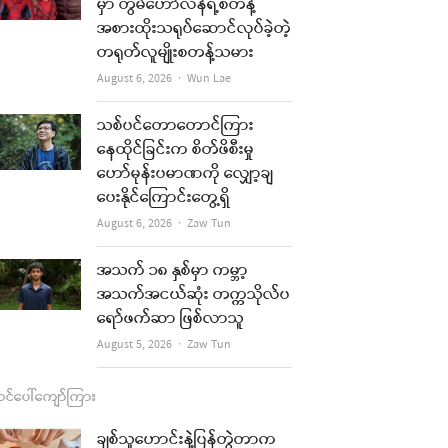
b
a
u
l
မှာ တွမ်ဟော်လန်ရဲ့စတန့်
အစားထိုးသရုပ်ဆောင်လုပ်ခဲ့တဲ့
o
g
b
တရုတ်လူမျိုးစတန့်သမား
o
r
e
Author
August 6, 2026
Wun Lae
k
a
သစ်ပင်တောတောင်ကြား
m
နေထိုင်ခြင်းက စိတ်ဖိစီးမှု
ဟော်မုန်းပမာဏကို လျှော့ချ
ပေးနိုင်ကြောင်းတွေ့ရှိ
Author
August 6, 2026
Zaw Tun
အသက် ၁၈ နှစ်မှာ ကမ္ဘာ့
အသက်အငယ်ဆုံး တက္ကသိုလ်ပ
ရော်ဖက်ဆာ ဖြစ်လာသူ
Author
August 5, 2026
Zaw Tun
င်ပေါ်ကျော်ကြား
ချစ်သူဟောင်းနဲ့ပြန်တွဲတာက