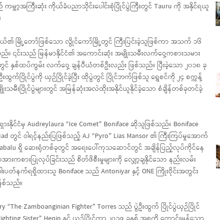
မ္ဘာ့အကြီးဆုံး ကိုယ်ခံပညာသိုင်းပေါင်းစုံပြိုင်ပွဲကြီးတွင် Tauru ကို အနိုင်ရယူ
။
၏ မြို့တော်ဖြစ်သော လွိုင်ကော်မြို့တွင် ကြီးပြင်းခဲ့သူဖြစ်ကာ အသက် ၁၆
သည်။ ၎င်းသည် မြန်မာနိုင်ငံ၏ အကောင်းဆုံး အမျိုးသမီးလက်ဝှေ့ကစားသမား
် နှစ်ထပ်ကွမ်း လက်ဝှေ့ ချန်ပီယံတစ်ဦးလည်း ဖြစ်သည်။ ပြီးခဲ့သော ၂၀၁၈ ခု
ြိုင်ပွဲကို ယှဉ်ပြိုင်ခဲ့ပြီး ထိုပွဲတွင် ပြိုင်ဘက်ဖြစ်သူ ရွှေစင်ကို ၂၄ စက္ကန့်
ုးသမီးပြိုင်ပွဲများတွင် အမြန်ဆုံးအလဲထိုးအနိုင်ယူနိုင်ခဲ့သော စံချိန်တစ်ခုတင်ခဲ့
ှားနိုင်ငံမှ Audreylaura “Ice Comet” Boniface ဆိုသူဖြစ်သည်။ Boniface
တွင် ဝါရင့်နည်းပြဖြစ်သည့် AJ “Pyro” Lias Mansor ၏ ကြီးကြပ်မှုအောက်
balu ရှိ ဆေးရုံတစ်ခုတွင် အရေးပေါ်ကုသဆောင်တွင် အချိန်ပြည့်လုပ်ကိုင်နေ
စားပြုလုပ်ခြင်းသည် စိတ်ဖိစီးမှုများကို လျှော့ချနိုင်သော နည်းလမ်း
ခါးပတ်နက်ရရှိထားသူ Boniface သည် Antoniyar နှင့် ONE ကြိုးဝိုင်းအတွင်း
ဖြစ်သည်။
he Zamboanginian Fighter” Torres သည် ပွဲဦးထွက် ပြိုင်ပွဲယှဉ်ပြိုင်
hting Sister” Heqin နှင့် ယှဉ်ပြိုင်ကာ ၂၀၁၉ ခုနှစ် အစကို ကောင်းမွန်သော