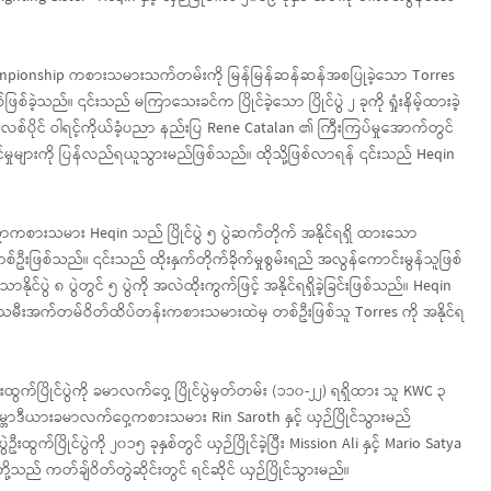
E Championship ကစားသမားသက်တမ်းကို မြန်မြန်ဆန်ဆန်အစပြုခဲ့သော Torres
ဲ့သည်။ ၎င်းသည် မကြာသေးခင်က ပြိုင်ခဲ့သော ပြိုင်ပွဲ ၂ ခုကို ရှုံးနိမ့်ထားခဲ့
စ်ပိုင် ဝါရင့်ကိုယ်ခံ့ပညာ နည်းပြ Rene Catalan ၏ ကြီးကြပ်မှုအောက်တွင်
မှုများကို ပြန်လည်ရယူသွားမည်ဖြစ်သည်။ ထိုသို့ဖြစ်လာရန် ၎င်းသည် Heqin
ာကစားသမား Heqin သည် ပြိုင်ပွဲ ၅ ပွဲဆက်တိုက် အနိုင်ရရှိ ထားသော
သည်။ ၎င်းသည် ထိုးနှက်တိုက်ခိုက်မှုစွမ်းရည် အလွန်ကောင်းမွန်သူဖြစ်
်ပွဲ ၈ ပွဲတွင် ၅ ပွဲကို အလဲထိုးကွက်ဖြင့် အနိုင်ရရှိခဲ့ခြင်းဖြစ်သည်။ Heqin
မျိုးသမီးအက်တမ်ဝိတ်ထိပ်တန်းကစားသမားထဲမှ တစ်ဦးဖြစ်သူ Torres ကို အနိုင်ရ
းထွက်ပြိုင်ပွဲကို ခမာလက်ဝှေ့ ပြိုင်ပွဲမှတ်တမ်း (၁၁၀-၂၂) ရရှိထား သူ KWC ၃
ဘောဒီယားခမာလက်ဝှေ့ကစားသမား Rin Saroth နှင့် ယှဉ်ပြိုင်သွားမည်
ပြိုင်ပွဲကို ၂၀၁၅ ခုနှစ်တွင် ယှဉ်ပြိုင်ခဲ့ပြီး Mission Ali နှင့် Mario Satya
တို့သည် ကတ်ချ်ဝိတ်တွဲဆိုင်းတွင် ရင်ဆိုင် ယှဉ်ပြိုင်သွားမည်။