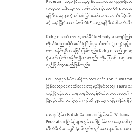
Kadestam သည် ပြီးခဲ့သည့် နိုဝင်ဘာလက ရှုံးပွဲမရှ
လှလှပပ အနိုင်ယူကာ လစ်လပ်နေခဲ့သော ONE ဝယ်သာဝ
ချန်ပီယံနေရာကို ၎င်း၏ ပြင်းထန်လှပသောတိုက်ခိုက်မ
နှင့် ယှဉ်ပြိုင်ကာ ၎င်း၏ ONE ကမ္ဘာ့ချန်ပီယံခါးပတ
Kichigin သည် ကာဇစ္စတန်နိုင်ငံ၊ Almaty မှ ကျော
ကိုယ်ခံပညာသိုင်းပေါင်စုံ ပြိုင်ပွဲမှတ်တမ်း (၂၀-၅) ရရှိ
ကာ အနိုင်ရရှိထားခြင်းဖြစ်သည်။ Kichigin သည် ၂၀၁၄ ခုနှ
ပွဲဆက်တိုက် အနိုင်ရရှိထားသည်။ ထို့ကြောင့် ယခု ONE
ယှဉ်ပြိုင်သွားမည်ဖြစ်သည်။
ONE ကမ္ဘာ့ချန်ပီယံ စိန်ခေါ်သူဟောင်း Toni “Dynamite”
ပြန်လည်ဝင်ရောက်လာတော့မည်ဖြစ်သည်။ Tauru သည် ၂၀၁
ယှဉ်ပြိုင်ခဲ့သော ဘန်တန်ဝိတ်ချန်ပီယံခါးပတ်အတွက
ပြိုင်ပွဲပေါင်း ၁၁ ပွဲတွင် ၈ ပွဲကို ချုပ်ကွက်ဖြင့်အနိ
ကနေဒါနိုင်ငံ၊ British Columbia ပြည်နယ်၊ Williams
Federation ပြိုင်ပွဲများတွင် ယှဉ်ပြိုင်ခဲ့ကာ ယခုအခါ
တိုက်ခိုက်ရေးတွင် နှံ့စပ်ကျွမ်းကျင်သော နပမ်းသမာ