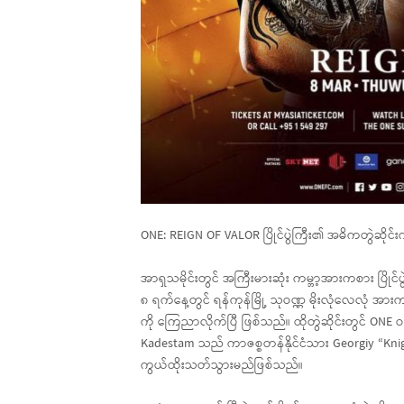
ONE: REIGN OF VALOR ပြိုင်ပွဲကြီး၏ အဓိကတွဲဆိုင်
အာရှသမိုင်းတွင် အကြီးမားဆုံး ကမ္ဘာ့အားကစား ပြိ
၈ ရက်နေ့တွင် ရန်ကုန်မြို့ သုဝဏ္ဏ မိုးလုံလေလုံ အား
ကို ကြေညာလိုက်ပြီ ဖြစ်သည်။ ထိုတွဲဆိုင်းတွင် ONE ဝ
Kadestam သည် ကာဇစ္စတန်နိုင်ငံသား Georgiy “Knigh
ကွယ်ထိုးသတ်သွားမည်ဖြစ်သည်။