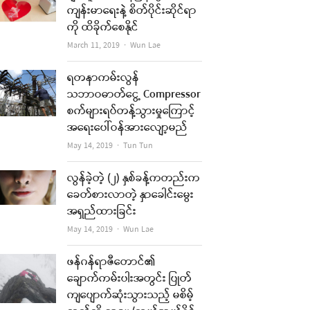
ကျန်းမာရေးနဲ့ စိတ်ပိုင်းဆိုင်ရာ
ကို ထိခိုက်စေနိုင်
Author
March 11, 2019
Wun Lae
ရတနာကမ်းလွန်
သဘာဝဓာတ်ငွေ့ Compressor
စက်များရပ်တန့်သွားမှုကြောင့်
အရေးပေါ်ဝန်အားလျော့မည်
Author
May 14, 2019
Tun Tun
လွန်ခဲ့တဲ့ (၂) နှစ်ခန့်ကတည်းက
ခေတ်စားလာတဲ့ နှာခေါင်းမွေး
အရှည်ထားခြင်း
Author
May 14, 2019
Wun Lae
ဖန်ဂန်ရာဇီတောင်၏
ချောက်ကမ်းပါးအတွင်း ပြုတ်
ကျပျောက်ဆုံးသွားသည့် မစိမ့်