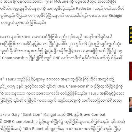
ိသော အမေရိကန်ကစားသမား Tyler McGuire ကို ပဉ္စမအချီတွင် အလဲထိုးပြီး
ိတ်ကမ္ဘာ့ချန်ပီယံနေရာကို အရယူနိုင်ခဲ့သည်။ Kadestam သည် ဝယ်သာဝိတ်
ှုစွမ်းရည်ကိုပြသကာ ရယူနိုင်ခဲ့ပြီးနောက် ယခုအခါဝါရင့်ကစားသမား Kichigin
်ကို ကာကွယ်သွားမည် ဖြစ်သည်။
်ကြားသော နပမ်းကစားသမားတစ်ဦးဖြစ်သည်။ ၎င်းသည် ပရော်ဖက်ရှင်နယ်
ထားပြီးဖြစ်ကာ အနိုင်ရရှိခဲ့သော ပြိုင်ပွဲပေါင်း ၂၀ တွင် ၁၆ ပွဲသည် ချုပ်ကွက်သုံး
စ် နိုဝင်ဘာလမှစတင်၍ ရှုံးပွဲမရှိ အနိုင်ရရှိခဲ့ကာ ယခုအချိန်အထိ ပြိုင်ပွဲ ၁၄
 Championship ပြိုင်ပွဲကြီးတွင် ONE ဝယ်သာဝိတ်ချန်ပီယံခါးပတ်ကို စိန်ခေါ်
 Tauru သည် ပြိုင်ပွဲများမှ ခဏတာ အနားယူခဲ့ပြီး ကြိုးဝိုင်း အတွင်းသို့
၅ ခုနှစ် ဇူလိုင်လတွင် ၎င်း၏ ONE Cham-pionship ပွဲဦးထွက်ပြိုင်ပွဲကို
် ကြိုးစားနေသော ကစားသမားကောင်း တစ်ဦးဖြစ်သည်။ Tauru အနိုင်ရရှိခဲ့သော
ုင်ရရှိခဲ့ခြင်းဖြင့် ၎င်း၏ မြေပြင် ကစားကွက် ကျင်လည်မှုကို သက်သေပြလျက်ရှိသည်။
 Lake မှ Gary “Saint Lion” Mangat သည် SFL နှင့် Brave Combat
တွင် ONE Championship ပွဲဦးထွက်ပြိုင်ပွဲ ယှဉ်ပြိုင်သွား မည်ဖြစ်သည်။ ၎င်းသည်
းတစ်ဦးဖြစ်သလို 10th Planet ၏ ဂျူဂျစ်ဆု ကစားသမားတစ်ဦးဖြစ်သည်။ ပြီးခဲ့