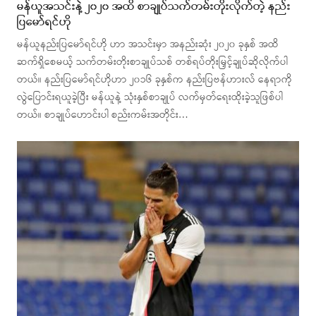
မန်ယူအသင်းနဲ့ ၂၀၂၀ အထိ စာချုပ်သက်တမ်းတိုးလိုက်တဲ့ နည်း
ပြမော်ရင်ဟို
မန်ယူနည်းပြမော်ရင်ဟို ဟာ အသင်းမှာ အနည်းဆုံး ၂၀၂၀ ခုနှစ် အထိ
ဆက်ရှိစေမယ့် သက်တမ်းတိုးစာချုပ်သစ် တစ်ရပ်တိုးမြှင့်ချုပ်ဆိုလိုက်ပါ
တယ်။ နည်းပြမော်ရင်ဟိုဟာ ၂၀၁၆ ခုနှစ်က နည်းပြဗန်ဟားလ် နေရာကို
လွဲပြောင်းရယူခဲ့ပြီး မန်ယူနဲ့ သုံးနှစ်စာချုပ် လက်မှတ်ရေးထိုးခဲ့သူဖြစ်ပါ
တယ်။ စာချုပ်ဟောင်းပါ စည်းကမ်းအတိုင်း…