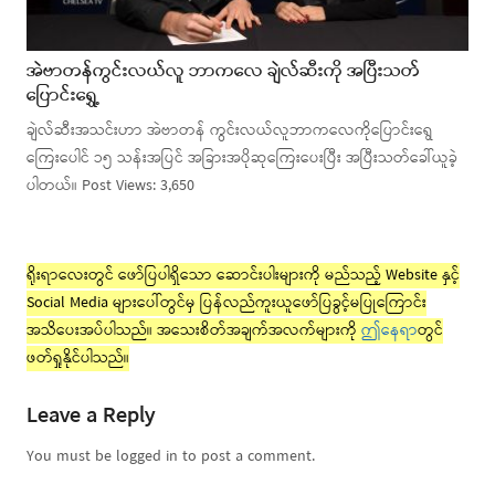
အဲဗာတန်ကွင်းလယ်လူ ဘာကလေ ချဲလ်ဆီးကို အပြီးသတ်
ပြောင်းရွှေ့
ချဲလ်ဆီးအသင်းဟာ အဲဗာတန် ကွင်းလယ်လူဘာကလေကိုပြောင်းရွေ
ကြေးပေါင် ၁၅ သန်းအပြင် အခြားအပိုဆုကြေးပေးပြီး အပြီးသတ်ခေါ်ယူခဲ့
ပါတယ်။ Post Views: 3,650
ရိုးရာလေးတွင် ဖော်ပြပါရှိသော ဆောင်းပါးများကို မည်သည့် Website နှင့်
Social Media များပေါ်တွင်မှ ပြန်လည်ကူးယူဖော်ပြခွင့်မပြုကြောင်း
အသိပေးအပ်ပါသည်။ အသေးစိတ်အချက်အလက်များကို
ဤနေရာ
တွင်
ဖတ်ရှုနိုင်ပါသည်။
Leave a Reply
You must be logged in to post a comment.