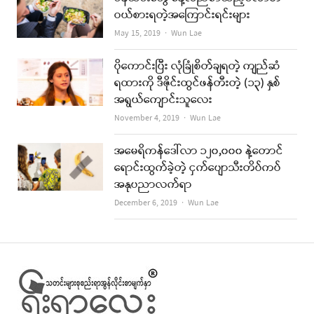
ဝယ်စားရတဲ့အကြောင်းရင်းများ
Author
May 15, 2019
Wun Lae
ပိုကောင်းပြီး လုံခြုံစိတ်ချရတဲ့ ကျည်ဆံ
ရထားကို ဒီဇိုင်းထွင်ဖန်တီးတဲ့ (၁၃) နှစ်
အရွယ်ကျောင်းသူလေး
Author
November 4, 2019
Wun Lae
အမေရိကန်ဒေါ်လာ ၁၂၀,၀၀၀ နဲ့တောင်
ရောင်းထွက်ခဲ့တဲ့ ငှက်ပျောသီးတိပ်ကပ်
အနုပညာလက်ရာ
Author
December 6, 2019
Wun Lae