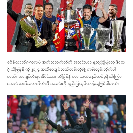
စပိန်လာလီဂါကလပ် အက်သလက်တီကို အသင်းဟာ နည်းပြဖြစ်သူ ဒီယေ
ဂို ဆီမြွန်နီ ကို ၂၀၂၄ အထိစာချုပ်သက်တမ်းတိုးဖို့ ကမ်းလှမ်းလိုက်ပါ
တယ်။ အာဂျင်တီးနားနိုင်ငံသား ဆီမြွန်နီ ဟာ ဆယ်စုနှစ်တစ်ခုနီးပါးကြာ
အောင် အက်သလက်တီကို အသင်းကို နည်းပြလုပ်လာခဲ့သူဖြစ်ပါတယ်။