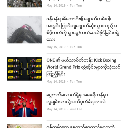
Author
May 14, 2019
Tun Tun
ဖန်ဂန်ရာဇီတောင်၏ ချောက်ကမ်းပါး
အတွင်း ပြုတ်ကျပျောက်ဆုံးသွားသည့် မ
စိမ့်ထက်ကို ရှာဖွေ/ကယ်ဆယ်နိုင်ခြင်းမရှိ
သေး
Author
May 15, 2019
Tun Tun
ONE ၏ ဖယ်သာဝိတ်တန်း Kick Boxing
World Grand Prix တွဲဆိုင်းများကိုသုံးသပ်
ကြည့်ခြင်း
Author
May 14, 2019
Tun Tun
ငွေဘယ်လောက်ရှိမှ အမေရိကန်မှာ
လူချမ်းသာလို့သတ်မှတ်ခံရတာလဲ
Author
May 14, 2019
Wun Lae
ဝန်ထမ်းတွေ နေ့လည်စာထည့်မလာဘဲ