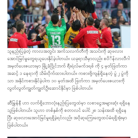
သူနည်းပြခဲ့တဲ့ ကာလအတွင်း အက်သလက်တီကို အသင်းကို ဆုဖလား
အောင်မြင်မှုတွေရယူပေးနိုင်ခဲ့ပါတယ်။ ယခုရာသီမှာလည်း စပိိန်လာလီဂါ
အမှတ်ပေးဇယားမှာ မြို့ခံပြိုင်ဘက် ရီးရဲလ်မက်ဒရစ် ကို ၄ မှတ်ဖြတ်ကာ
အဆင့် ၁ နေရာကို သိမ်းပိုက်ထားပါတယ်။ ကစားဖို့ကျန်ရှိနေတဲ့ ပွဲ ၂ ပွဲကို
သာ အနိုင်ကစားနိုင်ခဲ့ပါက ၁၀ မှတ်အထိ ဖြတ်ကာ အမှတ်ပေးဇယားကို
လွတ်လွတ်ကျွတ်ကျွတ်ဦးဆောင်နိုင်မှာ ဖြစ်ပါတယ်။
ဆီမြွန်နီ ဟာ လက်ရှိဘောလုံးနည်းပြတွေထဲမှာ လစာငွေအများဆုံး ရရှိနေ
သူဖြစ်ပါတယ်။ သူဟာ တစ်နှစ်ကို စတာလင် ပေါင် ၂၈ သန်းအထိ ရရှိနေ
ပြီး ဆုဖလားအောင်မြင်မှုရရှိခဲ့ရင်လည်း အပိုဆုကြေးတွေထပ်မံရရှိအုံးမှာ
ဖြစ်ပါတယ်။