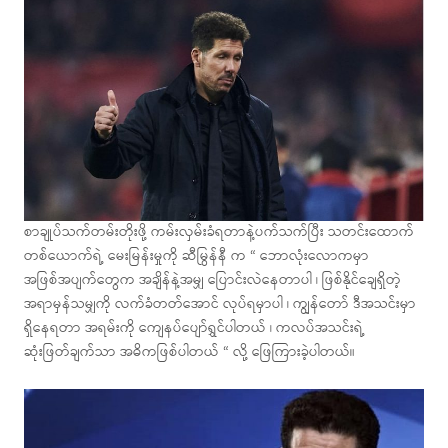
စာချုပ်သက်တမ်းတိုးဖို့ ကမ်းလှမ်းခံရတာနဲ့ပက်သက်ပြီး သတင်းထောက်
တစ်ယောက်ရဲ့ မေးမြန်းမှုကို ဆီမြွန်နီ က “ ဘောလုံးလောကမှာ
အဖြစ်အပျက်တွေက အချိန်နဲ့အမျှ ပြောင်းလဲနေတာပါ ၊ ဖြစ်နိုင်ချေရှိတဲ့
အရာမှန်သမျှကို လက်ခံတတ်အောင် လုပ်ရမှာပါ ၊ ကျွန်တော် ဒီအသင်းမှာ
ရှိနေရတာ အရမ်းကို ကျေနပ်ပျော်ရွှင်ပါတယ် ၊ ကလပ်အသင်းရဲ့
ဆုံးဖြတ်ချက်သာ အဓိကဖြစ်ပါတယ် “ လို့ ဖြေကြားခဲ့ပါတယ်။