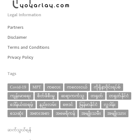
Legal Information
Partners
Disclaimer
Terms and Conditions
Privacy Policy
Tags
Covid-19
MPT
ကလေး
ကလေးငယ်
ကိုရိုနာဗိုင်းရပ်စ်
ကျန်းမာရေး
စိတ်ဖိစီးမှု
ဆရာကင်္ကသူ
တရုတ်
တရုတ်နိုင်ငံ
ဒေါ်နယ်ထရမ့်
နည်းလမ်း
ဗေဒင်
မြန်မာနိုင်ငံ
လှူဒါန်း
သေဆုံး
အစားအစာ
အမေရိကန်
အမျိုးသမီး
အမျိုးသား
ဆက်သွယ်ရန်