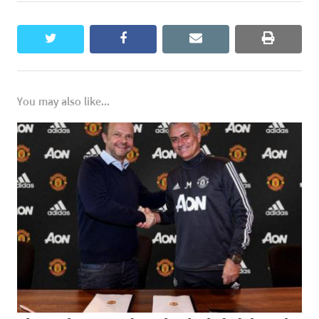
twitter
facebook
email
print
You may also like...