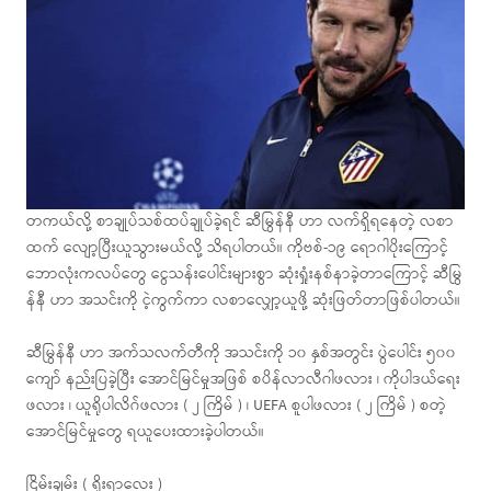
တကယ်လို့ စာချုပ်သစ်ထပ်ချုပ်ခဲ့ရင် ဆီမြွန်နီ ဟာ လက်ရှိရနေတဲ့ လစာ
ထက် လျော့ပြီးယူသွားမယ်လို့ သိရပါတယ်။ ကိုဗစ်-၁၉ ရောဂါပိုးကြောင့်
ဘောလုံးကလပ်တွေ ငွေသန်းပေါင်းများစွာ ဆုံးရှုံးနစ်နာခဲ့တာကြောင့် ဆီမြွ
န်နီ ဟာ အသင်းကို ငဲ့ကွက်ကာ လစာလျှော့ယူဖို့ ဆုံးဖြတ်တာဖြစ်ပါတယ်။
ဆီမြွန်နီ ဟာ အက်သလက်တီကို အသင်းကို ၁၀ နှစ်အတွင်း ပွဲပေါင်း ၅၀၀
ကျော် နည်းပြခဲ့ပြီး အောင်မြင်မှုအဖြစ် စပိန်လာလီဂါဖလား ၊ ကိုပါဒယ်ရေး
ဖလား ၊ ယူရိုပါလိဂ်ဖလား ( ၂ ကြိမ် ) ၊ UEFA စူပါဖလား ( ၂ ကြိမ် ) စတဲ့
အောင်မြင်မှုတွေ ရယူပေးထားခဲ့ပါတယ်။
ငြိမ်းချမ်း ( ရိုးရာလေး )