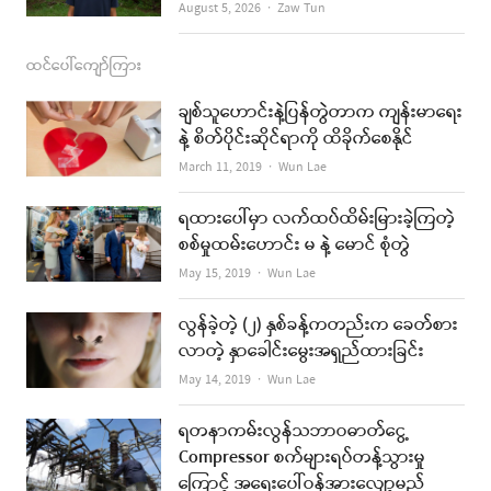
Author
August 5, 2026
Zaw Tun
ထင်ပေါ်ကျော်ကြား
ချစ်သူဟောင်းနဲ့ပြန်တွဲတာက ကျန်းမာရေး
နဲ့ စိတ်ပိုင်းဆိုင်ရာကို ထိခိုက်စေနိုင်
Author
March 11, 2019
Wun Lae
ရထားပေါ်မှာ လက်ထပ်ထိမ်းမြားခဲ့ကြတဲ့
စစ်မှုထမ်းဟောင်း မ နဲ့ မောင် စုံတွဲ
Author
May 15, 2019
Wun Lae
လွန်ခဲ့တဲ့ (၂) နှစ်ခန့်ကတည်းက ခေတ်စား
လာတဲ့ နှာခေါင်းမွေးအရှည်ထားခြင်း
Author
May 14, 2019
Wun Lae
ရတနာကမ်းလွန်သဘာဝဓာတ်ငွေ့
Compressor စက်များရပ်တန့်သွားမှု
ကြောင့် အရေးပေါ်ဝန်အားလျော့မည်