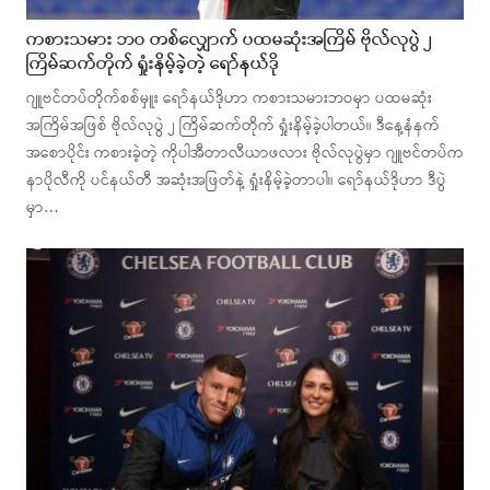
ကစားသမား ဘဝ တစ်လျှောက် ပထမဆုံးအကြိမ် ဗိုလ်လုပွဲ ၂
ကြိမ်ဆက်တိုက် ရှုံးနိမ့်ခဲ့တဲ့ ရော်နယ်ဒို
ဂျူဗင်တပ်တိုက်စစ်မှူး ရော်နယ်ဒိုဟာ ကစားသမားဘဝမှာ ပထမဆုံး
အကြိမ်အဖြစ် ဗိုလ်လုပွဲ ၂ ကြိမ်ဆက်တိုက် ရှုံးနိမ့်ခဲ့ပါတယ်။ ဒီနေ့နံနက်
အစောပိုင်း ကစားခဲ့တဲ့ ကိုပါအီတာလီယာဖလား ဗိုလ်လုပွဲမှာ ဂျူဗင်တပ်က
နာပိုလီကို ပင်နယ်တီ အဆုံးအဖြတ်နဲ့ ရှုံးနိမ့်ခဲ့တာပါ။ ရော်နယ်ဒိုဟာ ဒီပွဲ
မှာ…