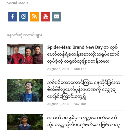
Social Media
f
i
r
y
e
a
n
s
o
m
c
s
s
u
a
နောက်ဆုံးသတင်းများ
e
t
t
i
Spider-Man: Brand New Day မှာ တွမ်
b
a
u
l
ဟော်လန်ရဲ့စတန့်အစားထိုးသရုပ်ဆောင်
လုပ်ခဲ့တဲ့ တရုတ်လူမျိုးစတန့်သမား
o
g
b
Author
August 6, 2026
Wun Lae
o
r
e
k
a
သစ်ပင်တောတောင်ကြား နေထိုင်ခြင်းက
စိတ်ဖိစီးမှုဟော်မုန်းပမာဏကို လျှော့ချ
m
ပေးနိုင်ကြောင်းတွေ့ရှိ
Author
August 6, 2026
Zaw Tun
အသက် ၁၈ နှစ်မှာ ကမ္ဘာ့အသက်အငယ်
ဆုံး တက္ကသိုလ်ပရော်ဖက်ဆာ ဖြစ်လာသူ