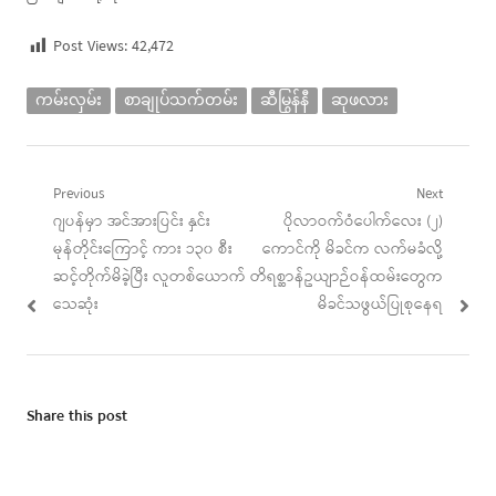
Post Views:
42,472
ကမ်းလှမ်း
စာချုပ်သက်တမ်း
ဆီမြွန်နီ
ဆုဖလား
Post
Previous
Next
Previous
Next
ဂျပန်မှာ အင်အားပြင်း နှင်း
ပိုလာဝက်ဝံပေါက်လေး (၂)
navigation
post:
post:
မုန်တိုင်းကြောင့် ကား ၁၃၀ စီး
ကောင်ကို မိခင်က လက်မခံလို့
ဆင့်တိုက်မိခဲ့ပြီး လူတစ်ယောက်
တိရစ္ဆာန်ဥယျာဉ်ဝန်ထမ်းတွေက
သေဆုံး
မိခင်သဖွယ်ပြုစုနေရ
Share this post