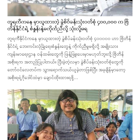
တူရကီကနေ မှာယူထားတဲ့ ခွဲစိပ်ခန်းသုံးဝတ်စုံ ၄၀၀,၀၀၀ က ဗြိ
တိန်နိုင်ငံရဲ့ စံနှုန်းနဲ့မကိုက်ညီလို့ သုံးလို့မရ
တူရကီနိုင်ငံကနေ မှာယူထားတဲ့ ခွဲစိပ်ခန်းသုံးဝတ်စုံ ၄၀၀၀၀၀ ဟာ ဗြိတိန်
နိုင်ငံရဲ့ ဘေးကင်းလုံခြုံရေးစံနှုန်းတွေနဲ့ ကိုက်ညီမှုမရှိလို့ အမျိုးသား
ကျန်းမာရေးဌာန ဝန်ထမ်းတွေကို ဖြန့်ဖြူးပေးမှာမဟုတ်ဘူးလို့ ဗြိတိန်
အစိုးရက အတည်ပြုပါတယ်။ ပြီးခဲ့တဲ့လမှာ ခွဲစိပ်ခန်းသုံးဝတ်စုံတွေကို
တော်ဝင်လေတပ်က သွားရောက်သယ်ယူခဲ့တာဖြစ်ပြီး အခုချိန်မှာတော့
အစိုးရရဲ့ဂိုဒေါင်ထဲမှာ ချောင်ထိုးထားရဖို့…