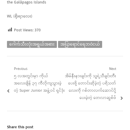
the Galápagos Islands
WL (ရိုးရာလေး)
Post Views:
370
ဂေါက်သီးလုံးအရွယ်အစား
အပြာရောင်ရေဘဝဲငယ်
Post
Previous
Next
Previous
Next
၅ လအတွင်းမှာ ကိုယ်
အိမ်နီးနားချင်းကို သူ့ရဲ့သီချင်းတီး
navigation
post:
post:
အလေးချိန် ၃၇ ကီလိုကျသွားခဲ့
ပေးဖို့ တောင်းဆိုခဲ့တဲ့ ပရိသတ်
တဲ့ Super Junior အဖွဲ့ဝင် ရှင်ဒုံး
လေးကို ဂစ်တာလက်ဆောင်ပို့
ပေးခဲ့တဲ့ တေလာဆွစ်ဖ်
Share this post