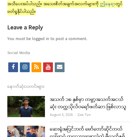
အသိပေးအပ်ပါသည်။ အသေးစိတ်အချက်အလက်များကို
ဤနေရာ
တွင်
ဖတ်ရှုနိုင်ပါသည်။
Leave a Reply
You must be logged in to post a comment.
Social Media
f
i
r
y
e
a
n
s
o
m
c
s
s
u
a
နောက်ဆုံးသတင်းများ
e
t
t
i
အသက် ၁၈ နှစ်မှာ ကမ္ဘာ့အသက်အငယ်
b
a
u
l
ဆုံး တက္ကသိုလ်ပရော်ဖက်ဆာ ဖြစ်လာသူ
o
g
b
Author
August 5, 2026
Zaw Tun
o
r
e
ဆေးရုံအပြင်ဘက် မော်တော်ဆိုင်ကယ်
k
a
ပေါ်မှာပဲ ကလေးမွေးဖွားခဲ့တဲ့ ဗီယက်နမ်