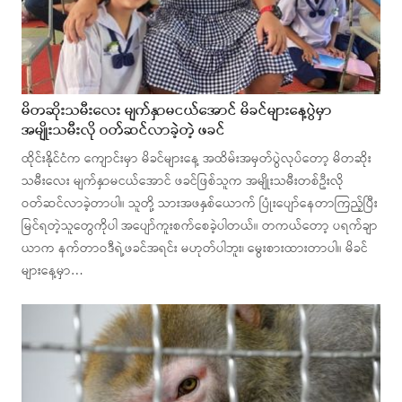
မိတဆိုးသမီးလေး မျက်နှာမငယ်အောင် မိခင်များနေ့ပွဲမှာ
အမျိုးသမီးလို ဝတ်ဆင်လာခဲ့တဲ့ ဖခင်
ထိုင်းနိုင်ငံက ကျောင်းမှာ မိခင်များနေ့ အထိမ်းအမှတ်ပွဲလုပ်တော့ မိတဆိုး
သမီးလေး မျက်နှာမငယ်အောင် ဖခင်ဖြစ်သူက အမျိုးသမီးတစ်ဦးလို
ဝတ်ဆင်လာခဲ့တာပါ။ သူတို့ သားအဖနှစ်ယောက် ပြုံးပျော်နေတာကြည့်ပြီး
မြင်ရတဲ့သူတွေကိုပါ အပျော်ကူးစက်စေခဲ့ပါတယ်။ တကယ်တော့ ပရက်ချာ
ယာက နက်တာဝဒီရဲ့ဖခင်အရင်း မဟုတ်ပါဘူး၊ မွေးစားထားတာပါ။ မိခင်
များနေ့မှာ…