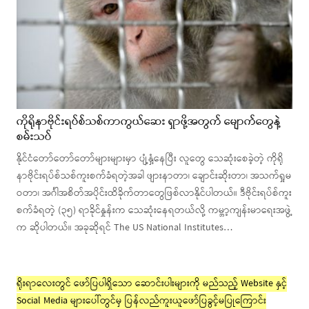
ကိုရိုနာဗိုင်းရပ်စ်သစ်ကာကွယ်ဆေး ရှာဖို့အတွက် မျောက်တွေနဲ့
စမ်းသပ်
နိုင်ငံတော်တော်တော်များများမှာ ပျံ့နှံ့နေပြီး လူတွေ သေဆုံးစေခဲ့တဲ့ ကိုရို
နာဗိုင်းရပ်စ်သစ်ကူးစက်ခံရတဲ့အခါ ဖျားနာတာ၊ ချောင်းဆိုးတာ၊ အသက်ရှုမ
ဝတာ၊ အင်္ဂါအစိတ်အပိုင်းထိခိုက်တာတွေဖြစ်လာနိုင်ပါတယ်။ ဒီဗိုင်းရပ်စ်ကူး
စက်ခံရတဲ့ (၃၅) ရာခိုင်နှုန်းက သေဆုံးနေရတယ်လို့ ကမ္ဘာ့ကျန်းမာရေးအဖွဲ့
က ဆိုပါတယ်။ အခုဆိုရင် The US National Institutes…
ရိုးရာလေးတွင် ဖော်ပြပါရှိသော ဆောင်းပါးများကို မည်သည့် Website နှင့်
Social Media များပေါ်တွင်မှ ပြန်လည်ကူးယူဖော်ပြခွင့်မပြုကြောင်း