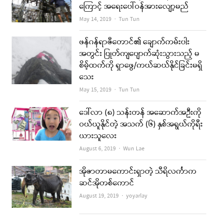
ကြောင့် အရေးပေါ်ဝန်အားလျော့မည်
Author
May 14, 2019
Tun Tun
ဖန်ဂန်ရာဇီတောင်၏ ချောက်ကမ်းပါး
အတွင်း ပြုတ်ကျပျောက်ဆုံးသွားသည့် မ
စိမ့်ထက်ကို ရှာဖွေ/ကယ်ဆယ်နိုင်ခြင်းမရှိ
သေး
Author
May 15, 2019
Tun Tun
ဒေါ်လာ (၈) သန်းတန် အဆောက်အဦးကို
ဝယ်ယူနိုင်တဲ့ အသက် (၆) နှစ်အရွယ်ကိုရီး
ယားသူလေး
Author
August 6, 2019
Wun Lae
အိုဇာတာမကောင်းရှာတဲ့ သီရိလင်္ကာက
ဆင်အိုတစ်ကောင်
Author
August 19, 2019
yoyarlay