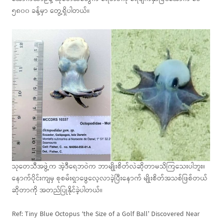
၅၈၀၀ ခန့်မှာ တွေ့ရှိပါတယ်။
သုတေသီအဖွဲ့က အဲ့ဒီရေဘဝဲက ဘာမျိုးစိတ်လဲဆိုတာမသိကြသေးပါဘူး။
နောက်ပိုင်းကျမှ စုစမ်းရှာဖွေလေ့လာခဲ့ပြီးနောက် မျိုးစိတ်အသစ်ဖြစ်တယ်
ဆိုတာကို အတည်ပြုနိုင်ခဲ့ပါတယ်။
Ref: Tiny Blue Octopus ‘the Size of a Golf Ball’ Discovered Near