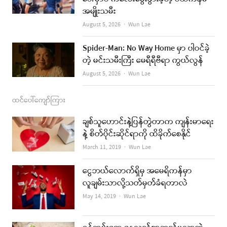
အမျိုးသမီး
m
Author
August 5, 2026
Wun Lae
Spider-Man: No Way Home မှာ ပါဝင်ခဲ့
တဲ့ မင်းသမီးကြီး မေရီရီဗီရာ ကွယ်လွန်
Author
August 5, 2026
Wun Lae
ထင်ပေါ်ကျော်ကြား
ချစ်သူဟောင်းနဲ့ပြန်တွဲတာက ကျန်းမာရေး
နဲ့ စိတ်ပိုင်းဆိုင်ရာကို ထိခိုက်စေနိုင်
Author
March 11, 2019
Wun Lae
ငွေဘယ်လောက်ရှိမှ အမေရိကန်မှာ
လူချမ်းသာလို့သတ်မှတ်ခံရတာလဲ
Author
May 14, 2019
Wun Lae