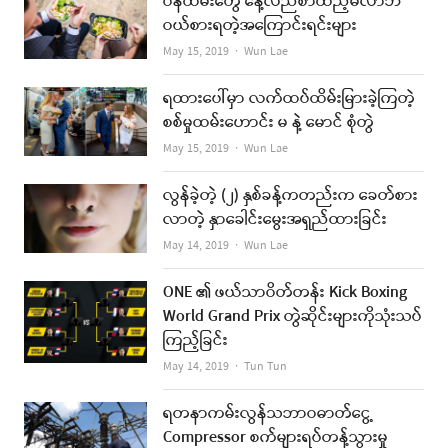
ဝန်ထမ်းတွေ နေ့လည်စာထည့်မလာဘဲ
ဝယ်စားရတဲ့အကြောင်းရင်းများ
Author
May 15, 2019
Wun Lae
ရထားပေါ်မှာ လက်ထပ်ထိမ်းမြားခဲ့ကြတဲ့
စစ်မှုထမ်းဟောင်း မ နဲ့ မောင် စုံတွဲ
Author
May 15, 2019
Wun Lae
လွန်ခဲ့တဲ့ (၂) နှစ်ခန့်ကတည်းက ခေတ်စား
လာတဲ့ နှာခေါင်းမွေးအရှည်ထားခြင်း
Author
May 14, 2019
Wun Lae
ONE ၏ ဖယ်သာဝိတ်တန်း Kick Boxing
World Grand Prix တွဲဆိုင်းများကိုသုံးသပ်
ကြည့်ခြင်း
Author
May 14, 2019
Tun Tun
ရတနာကမ်းလွန်သဘာဝဓာတ်ငွေ့
Compressor စက်များရပ်တန့်သွားမှု