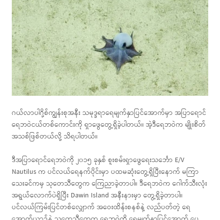
ဂယ်လာပါဂို့စ်ကျွန်းစုအနီး သမုဒ္ဒရာရေမျက်နှာပြင်အောက်မှာ အပြာရောင်
ရေဘဝဲငယ်တစ်ကောင်းကို ရှာဖွေတွေ့ရှိခဲ့ပါတယ်။ အဲ့ဒီရေဘဝဲက မျိုးစိတ်
အသစ်ဖြစ်တယ်လို့ သိရပါတယ်။
ဒီအပြာရောင်ရေဘဝဲကို ၂၀၁၅ ခုနှစ် စူးစမ်းရှာဖွေရေးသင်္ဘော E/V
Nautilus က ပင်လယ်ရေနက်ပိုင်းမှာ ပထမဆုံးတွေ့ရှိပြီးနောက် မကြာ
သေးခင်ကမှ သုတေသီတွေက ကြေညာခဲ့တာပါ။ ဒီရေဘဝဲက ဂေါက်သီးလုံး
အရွယ်လောက်ပဲရှိပြီး Dawin Island အနီးနားမှာ တွေ့ရှိခဲ့တာပါ။
ပင်လယ်ကြမ်းပြင်တစ်လျှောက် အဝေးထိန်းစနစ်နဲ့ လည်ပတ်တဲ့ ရေ
အောက်ယာဉ်နဲ့ သုတေသီတွေက ရေဘဝဲကို ရေမျက်နှာပြင်အောက် ပေ