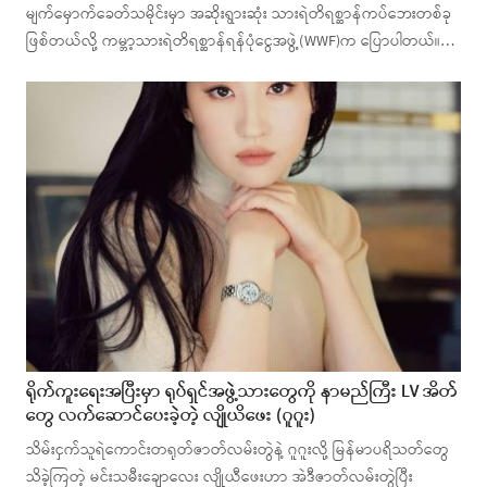
မျက်မှောက်ခေတ်သမိုင်းမှာ အဆိုးရွားဆုံး သားရဲတိရစ္ဆာန်ကပ်ဘေးတစ်ခု
ဖြစ်တယ်လို့ ကမ္ဘာ့သားရဲတိရစ္ဆာန်ရန်ပုံငွေအဖွဲ့(WWF)က ပြောပါတယ်။…
ရိုက်ကူးရေးအပြီးမှာ ရုပ်ရှင်အဖွဲ့သားတွေကို နာမည်ကြီး LV အိတ်
တွေ လက်ဆောင်ပေးခဲ့တဲ့ လျိုယိဖေး (ဂူဂူး)
သိမ်းငှက်သူရဲကောင်းတရုတ်ဇာတ်လမ်းတွဲနဲ့ ဂူဂူးလို့ မြန်မာပရိသတ်တွေ
သိခဲ့ကြတဲ့ မင်းသမီးချောလေး လျိုယီ​ဖေးဟာ အဲဒီဇာတ်လမ်းတွဲပြီး