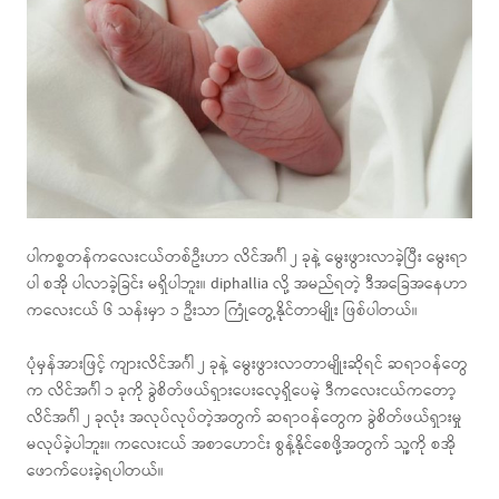
ပါကစ္စတန်ကလေးငယ်တစ်ဦးဟာ လိင်အင်္ဂါ ၂ ခုနဲ့ မွေးဖွားလာခဲ့ပြီး မွေးရာ
ပါ စအို ပါလာခဲ့ခြင်း မရှိပါဘူး။ diphallia လို့ အမည်ရတဲ့ ဒီအခြေအနေဟာ
ကလေးငယ် ၆ သန်းမှာ ၁ ဦးသာ ကြုံတွေ့နိုင်တာမျိုး ဖြစ်ပါတယ်။
ပုံမှန်အားဖြင့် ကျားလိင်အင်္ဂါ ၂ ခုနဲ့ မွေးဖွားလာတာမျိုးဆိုရင် ဆရာဝန်တွေ
က လိင်အင်္ဂါ ၁ ခုကို ခွဲစိတ်ဖယ်ရှားပေးလေ့ရှိပေမဲ့ ဒီကလေးငယ်ကတော့
လိင်အင်္ဂါ ၂ ခုလုံး အလုပ်လုပ်တဲ့အတွက် ဆရာဝန်တွေက ခွဲစိတ်ဖယ်ရှားမှု
မလုပ်ခဲ့ပါဘူး။ ကလေးငယ် အစာဟောင်း စွန့်နိုင်စေဖို့အတွက် သူ့ကို စအို
ဖောက်ပေးခဲ့ရပါတယ်။