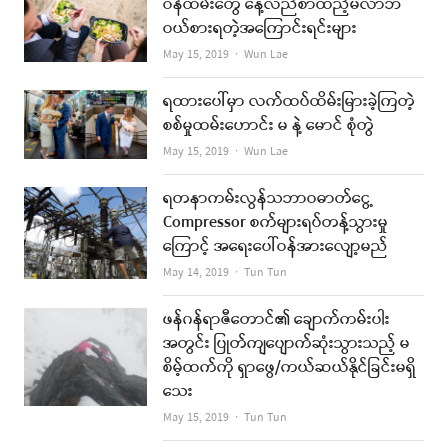
ဝန်ထမ်းတွေ နေ့လည်စာထည့်မလာဘဲ
ဝယ်စားရတဲ့အကြောင်းရင်းများ
Author
May 15, 2019
Wun Lae
ရထားပေါ်မှာ လက်ထပ်ထိမ်းမြားခဲ့ကြတဲ့
စစ်မှုထမ်းဟောင်း မ နဲ့ မောင် စုံတွဲ
Author
May 15, 2019
Wun Lae
ရတနာကမ်းလွန်သဘာဝဓာတ်ငွေ့
Compressor စက်များရပ်တန့်သွားမှု
ကြောင့် အရေးပေါ်ဝန်အားလျော့မည်
Author
May 14, 2019
Tun Tun
ဖန်ဂန်ရာဇီတောင်၏ ချောက်ကမ်းပါး
အတွင်း ပြုတ်ကျပျောက်ဆုံးသွားသည့် မ
စိမ့်ထက်ကို ရှာဖွေ/ကယ်ဆယ်နိုင်ခြင်းမရှိ
သေး
Author
May 15, 2019
Tun Tun