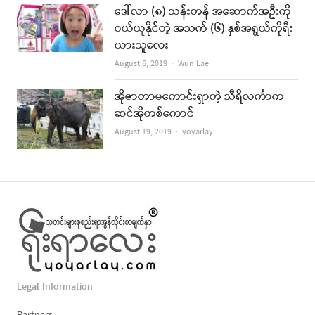
ဒေါ်လာ (၈) သန်းတန် အဆောက်အဦးကို
ဝယ်ယူနိုင်တဲ့ အသက် (၆) နှစ်အရွယ်ကိုရီး
ယားသူလေး
Author
August 6, 2019
Wun Lae
အိုဇာတာမကောင်းရှာတဲ့ သီရိလင်္ကာက
ဆင်အိုတစ်ကောင်
Author
August 19, 2019
yoyarlay
Legal Information