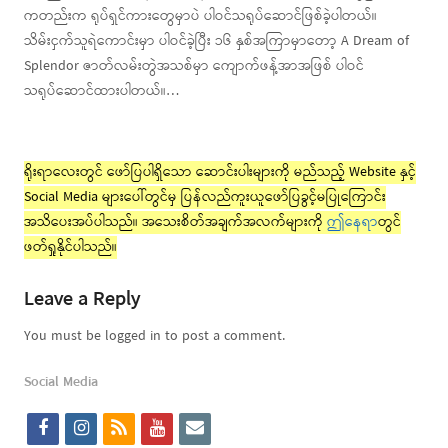
ကတည်းက ရုပ်ရှင်ကားတွေမှာပဲ ပါဝင်သရုပ်ဆောင်ဖြစ်ခဲ့ပါတယ်။
သိမ်းငှက်သူရဲကောင်းမှာ ပါဝင်ခဲ့ပြီး ၁၆ နှစ်အကြာမှာတော့ A Dream of
Splendor ဇာတ်လမ်းတွဲအသစ်မှာ ကျောက်ဖန့်အာအဖြစ် ပါဝင်
သရုပ်ဆောင်ထားပါတယ်။…
ရိုးရာလေးတွင် ဖော်ပြပါရှိသော ဆောင်းပါးများကို မည်သည့် Website နှင့်
Social Media များပေါ်တွင်မှ ပြန်လည်ကူးယူဖော်ပြခွင့်မပြုကြောင်း
အသိပေးအပ်ပါသည်။ အသေးစိတ်အချက်အလက်များကို
ဤနေရာ
တွင်
ဖတ်ရှုနိုင်ပါသည်။
Leave a Reply
You must be logged in to post a comment.
Social Media
f
i
r
y
e