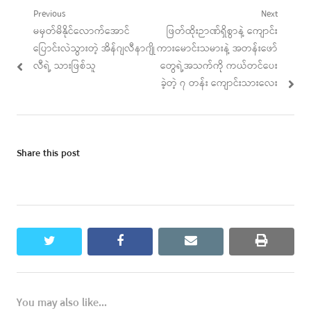
Post
Previous
Next
Previous
Next
မမှတ်မိနိုင်လောက်အောင်
ဖြတ်ထိုးဉာဏ်ရှိစွာနဲ့ ကျောင်း
navigation
post:
post:
ပြောင်းလဲသွားတဲ့ အိန်ဂျလီနာဂျို
ကားမောင်းသမားနဲ့ အတန်းဖော်
လီရဲ့ သားဖြစ်သူ
တွေရဲ့အသက်ကို ကယ်တင်ပေး
ခဲ့တဲ့ ၇ တန်း ကျောင်းသားလေး
Share this post
twitter
facebook
email
print
You may also like...