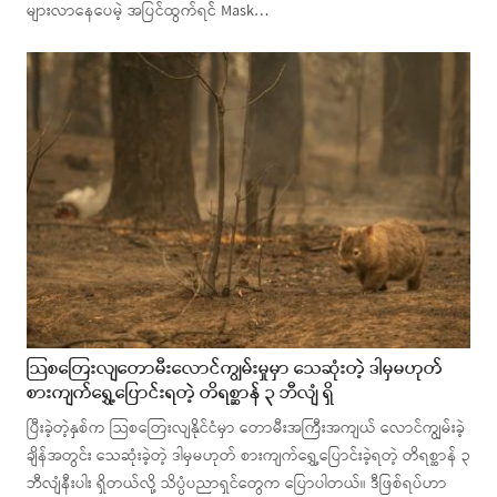
များလာနေပေမဲ့ အပြင်ထွက်ရင် Mask…
သြစတြေးလျတောမီးလောင်ကျွမ်းမှုမှာ သေဆုံးတဲ့ ဒါမှမဟုတ်
စားကျက်ရွှေ့ပြောင်းရတဲ့ တိရစ္ဆာန် ၃ ဘီလျံ ရှိ
ပြီးခဲ့တဲ့နှစ်က သြစတြေးလျနိုင်ငံမှာ တောမီးအကြီးအကျယ် လောင်ကျွမ်းခဲ့
ချိန်အတွင်း သေဆုံးခဲ့တဲ့ ဒါမှမဟုတ် စားကျက်ရွှေ့ပြောင်းခဲ့ရတဲ့ တိရစ္ဆာန် ၃
ဘီလျံနီးပါး ရှိတယ်လို့ သိပ္ပံပညာရှင်တွေက ပြောပါတယ်။ ဒီဖြစ်ရပ်ဟာ