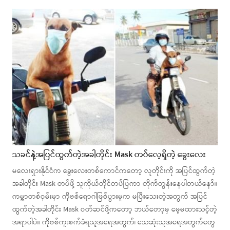
သခင်နဲ့အပြင်ထွက်တဲ့အခါတိုင်း Mask တပ်လေ့ရှိတဲ့ ခွေးလေး
မလေးရှားနိုင်ငံက ခွေးလေးတစ်ကောင်ကတော့ လူတိုင်းကို အပြင်ထွက်တဲ့
အခါတိုင်း Mask တပ်ဖို့ သူကိုယ်တိုင်တပ်ပြကာ တိုက်တွန်းနေပါတယ်နော်။
ကမ္ဘာတစ်ဝှမ်းမှာ ကိုဗစ်ရောဂါဖြစ်ပွားမှုက မပြီးသေးတဲ့အတွက် အပြင်
ထွက်တဲ့အခါတိုင်း Mask ဝတ်ဆင်ဖို့ကတော့ ဘယ်တော့မှ မေ့မထားသင့်တဲ့
အရာပါပဲ။ ကိုဗစ်ကူးစက်ခံရသူအရေအတွက်၊ သေဆုံးသူအရေအတွက်တွေ