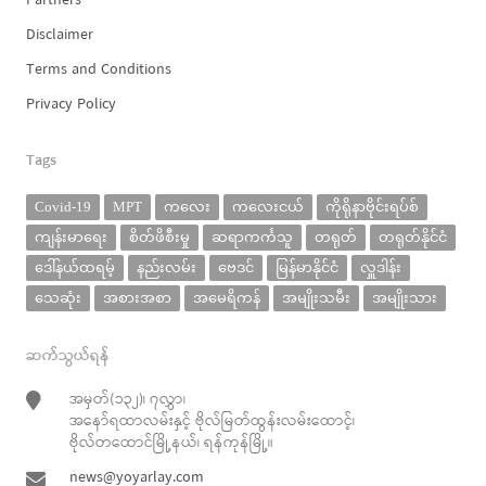
Partners
Disclaimer
Terms and Conditions
Privacy Policy
Tags
Covid-19
MPT
ကလေး
ကလေးငယ်
ကိုရိုနာဗိုင်းရပ်စ်
ကျန်းမာရေး
စိတ်ဖိစီးမှု
ဆရာကင်္ကသူ
တရုတ်
တရုတ်နိုင်ငံ
ဒေါ်နယ်ထရမ့်
နည်းလမ်း
ဗေဒင်
မြန်မာနိုင်ငံ
လှူဒါန်း
သေဆုံး
အစားအစာ
အမေရိကန်
အမျိုးသမီး
အမျိုးသား
ဆက်သွယ်ရန်
အမှတ်(၁၃၂)၊ ၇လွှာ၊
အနော်ရထာလမ်းနှင့် ဗိုလ်မြတ်ထွန်းလမ်းထောင့်၊
ဗိုလ်တထောင်မြို့နယ်၊ ရန်ကုန်မြို့။
news@yoyarlay.com