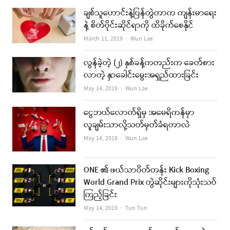
ချစ်သူဟောင်းနဲ့ပြန်တွဲတာက ကျန်းမာရေး
နဲ့ စိတ်ပိုင်းဆိုင်ရာကို ထိခိုက်စေနိုင်
Author
March 11, 2019
Wun Lae
လွန်ခဲ့တဲ့ (၂) နှစ်ခန့်ကတည်းက ခေတ်စား
လာတဲ့ နှာခေါင်းမွေးအရှည်ထားခြင်း
Author
May 14, 2019
Wun Lae
ငွေဘယ်လောက်ရှိမှ အမေရိကန်မှာ
လူချမ်းသာလို့သတ်မှတ်ခံရတာလဲ
Author
May 14, 2019
Wun Lae
ONE ၏ ဖယ်သာဝိတ်တန်း Kick Boxing
World Grand Prix တွဲဆိုင်းများကိုသုံးသပ်
ကြည့်ခြင်း
Author
May 14, 2019
Tun Tun