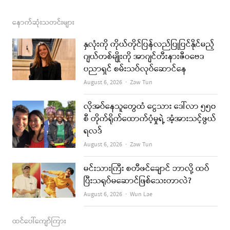
a
n
s
o
m
c
s
s
u
a
နောက်ဆုံးသတင်းများ
e
t
t
i
နှလုံးကို ကိုယ်တိုင်ပြန်လည်ပြုပြင်နိုင်မည့်
b
a
u
l
ဂျယ်တစ်မျိုးကို အာဂျင်တီးနားဇီဝဗေဒ
ပညာရှင် စမ်းသပ်လုပ်ဆောင်နေ
o
g
b
Author
August 6, 2026
Zaw Tun
o
r
e
k
a
လိုအပ်နေသူတွေထံ ငွေသား ဒေါ်လာ ၅၅၀
စီ တိုက်ရိုက်ထောက်ပံ့မှုရဲ့ အံ့အားသင့်ဖွယ်
m
ရလဒ်
Author
August 6, 2026
Zaw Tun
မင်းသားကြီး စတီဖင်ချောင် ဘာလို့ ထပ်
ပြီးသရုပ်မဆောင်ဖြစ်သေးတာလဲ?
Author
August 6, 2026
Wun Lae
ထင်ပေါ်ကျော်ကြား