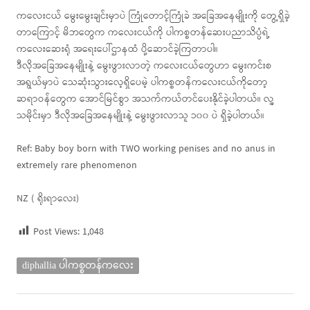
ကလေးငယ် မွေးမွေးချင်းမှာပဲ ကြုံတောင့်ကြုံခဲ အခြေအနေမျိုးကို တွေ့ရှိခဲ့
တာကြောင့် မိဘတွေက ကလေးငယ်ကို ပါကစ္စတန်ဆေးပညာသိပ္ပံရဲ့
ကလေးဆေးရုံ အရေးပေါ်ဌာနထံ ပို့ဆောင်ခဲ့ကြတာပါ။
ဒီလိုအခြေအနေမျိုးနဲ့ မွေးဖွားလာတဲ့ ကလေးငယ်တွေဟာ မွေးကင်းစ
အရွယ်မှာပဲ သေဆုံးသွားလေ့ရှိပေမဲ့ ပါကစ္စတန်ကလေးငယ်ကိုတော့
ဆရာဝန်တွေက အောင်မြင်စွာ အသက်ကယ်တင်ပေးနိုင်ခဲ့ပါတယ်။ လူ့
သမိုင်းမှာ ဒီလိုအခြေအနေမျိုးနဲ့ မွေးဖွားလာသူ ၁၀၀ ပဲ ရှိခဲ့ပါတယ်။
Ref: Baby boy born with TWO working penises and no anus in
extremely rare phenomenon
NZ ( ရိုးရာလေး)
Post Views:
1,048
diphallia ပါကစ္စတန်ကလေး