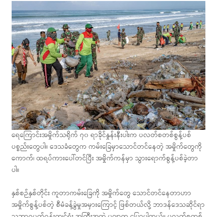
ရေကြောင်းအမှိုက်သရိုက် ၇၀ ရာခိုင်နှုန်းနီးပါးက ပလတ်စတစ်စွန့်ပစ်
ပစ္စည်းတွေပါ။ ဒေသခံတွေက ကမ်းခြေမှာသောင်တင်နေတဲ့ အမှိုက်တွေကို
ကောက်၊ ထရပ်ကားပေါ်တင်ပြီး အမှိုက်ကန်မှာ သွားရောက်စွန့်ပစ်ခဲ့တာ
ပါ။
နှစ်စဉ်နှစ်တိုင်း ကူတာကမ်းခြေကို အမှိုက်တွေ သောင်တင်နေတာဟာ
အမှိုက်စွန့်ပစ်တဲ့ စီမံခန့်ခွဲမှုအမှားကြောင့် ဖြစ်တယ်လို့ ဘာဒန်ဒေသဆိုင်ရာ
သဘာဝပတ်ဝန်းကျင်ရုံး အကြီးအကဲ ပူဂျာက ပြောပါတယ်။ ပလတ်စတစ်