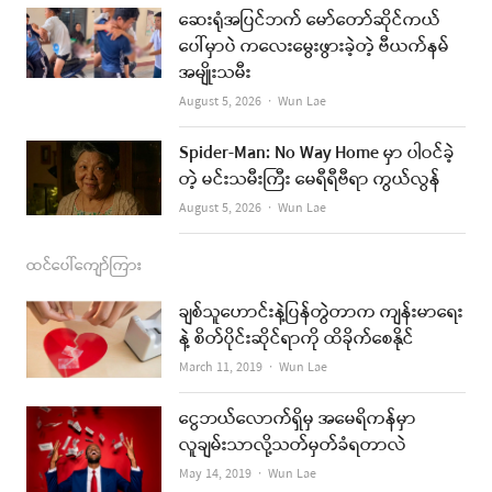
o
r
e
ဆေးရုံအပြင်ဘက် မော်တော်ဆိုင်ကယ်
k
a
ပေါ်မှာပဲ ကလေးမွေးဖွားခဲ့တဲ့ ဗီယက်နမ်
အမျိုးသမီး
m
Author
August 5, 2026
Wun Lae
Spider-Man: No Way Home မှာ ပါဝင်ခဲ့
တဲ့ မင်းသမီးကြီး မေရီရီဗီရာ ကွယ်လွန်
Author
August 5, 2026
Wun Lae
ထင်ပေါ်ကျော်ကြား
ချစ်သူဟောင်းနဲ့ပြန်တွဲတာက ကျန်းမာရေး
နဲ့ စိတ်ပိုင်းဆိုင်ရာကို ထိခိုက်စေနိုင်
Author
March 11, 2019
Wun Lae
ငွေဘယ်လောက်ရှိမှ အမေရိကန်မှာ
လူချမ်းသာလို့သတ်မှတ်ခံရတာလဲ
Author
May 14, 2019
Wun Lae