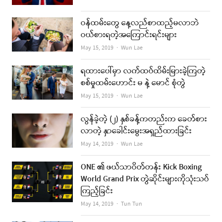
ဝန်ထမ်းတွေ နေ့လည်စာထည့်မလာဘဲ
ဝယ်စားရတဲ့အကြောင်းရင်းများ
Author
May 15, 2019
Wun Lae
ရထားပေါ်မှာ လက်ထပ်ထိမ်းမြားခဲ့ကြတဲ့
စစ်မှုထမ်းဟောင်း မ နဲ့ မောင် စုံတွဲ
Author
May 15, 2019
Wun Lae
လွန်ခဲ့တဲ့ (၂) နှစ်ခန့်ကတည်းက ခေတ်စား
လာတဲ့ နှာခေါင်းမွေးအရှည်ထားခြင်း
Author
May 14, 2019
Wun Lae
ONE ၏ ဖယ်သာဝိတ်တန်း Kick Boxing
World Grand Prix တွဲဆိုင်းများကိုသုံးသပ်
ကြည့်ခြင်း
Author
May 14, 2019
Tun Tun