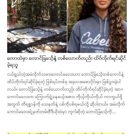
တောထဲမှာ တောင်ခြင်္သေ့နဲ့ တစ်ယောက်တည်း ထိပ်တိုက်ရင်ဆိုင်
ခဲ့ရသူ
ငယ်ရွယ်တဲ့အမဲလိုက်သမားကောင်မလေးဟာ တောင်ခြင်္သေ့တစ်ကောင်နဲ့
ထိပ်တိုက်ရင်ဆိုင်ခဲ့ရတဲ့ ဖြစ်ရပ်တစ်ခု အခုလအစောပိုင်းမှာ ဖြစ်ပွားခဲ့ပါ
တယ်။ တောင်ခြင်္သေ့နဲ့ တစ်ယောက်တည်း ထိပ်တိုက်ရင်ဆိုင်ခဲ့ရတဲ့ အာဂ
ကောင်မလေးက ကြောက်ရွံ့နေမယ့်အစား ကိုယ့်ကိုယ်ကိုယ် ကာကွယ်ဖို့
အတွက် တိရစ္ဆာန်ကို သေနတ်နဲ့ ပစ်ကိုပစ်ရမယ်လို့ ဆိုပါတယ်။ အမဲလိုက်
ကောင်မလေးရဲ့မှတ်တမ်းဗီဒီယိုထဲမှာ ကူဂါဆိုတဲ့ တောင်ခြင်္သေ့ကို…