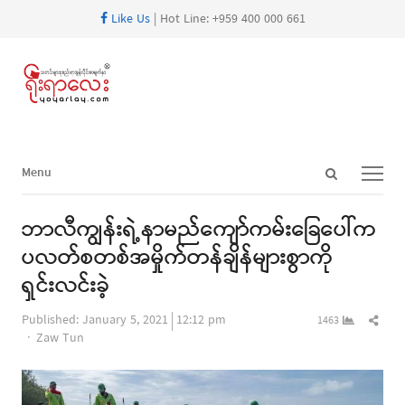
Like Us
| Hot Line: +959 400 000 661
Open
Menu
Menu
search
panel
ဘာလီကျွန်းရဲ့နာမည်ကျော်ကမ်းခြေပေါ်က
ပလတ်စတစ်အမှိုက်တန်ချိန်များစွာကို
ရှင်းလင်းခဲ့
Shar
Published:
January 5, 2021
12:12 pm
1463
Author
this
Zaw Tun
post