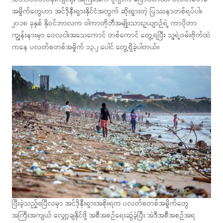
အမှိုက်တွေဟာ အင်ဒိုနီးရှားနိုင်ငံအတွက် ဆိုးရွားတဲ့ ပြဿနာတစ်ရပ်ပါ။
၂၀၁၈ ခုနှစ် နိုဝင်ဘာလက ဝါကာတိုဘီအမျိုးသားဥယျာဉ်ရဲ့ ကာပိုတာ
ကျွန်းနားမှာ ဝေလငါးအသေကောင် တစ်ကောင် တွေ့ရပြီး သူ့ရဲ့ဝမ်းဗိုက်ထဲ
ကနေ ပလတ်စတစ်အမှိုက် ၁၃.၂ ပေါင် တွေ့ရှိခဲ့ပါတယ်။
ပြီးခဲ့သည့်ဧပြီလမှာ အင်ဒိုနီးရှားအစိုးရက ပလတ်စတစ်အမှိုက်တွေ
အကြီးအကျယ် လျှော့ချနိုင်ဖို့ အစီအစဉ်ရေးဆွဲခဲ့ပြီး အဲဒီအစီအစဉ်အရ