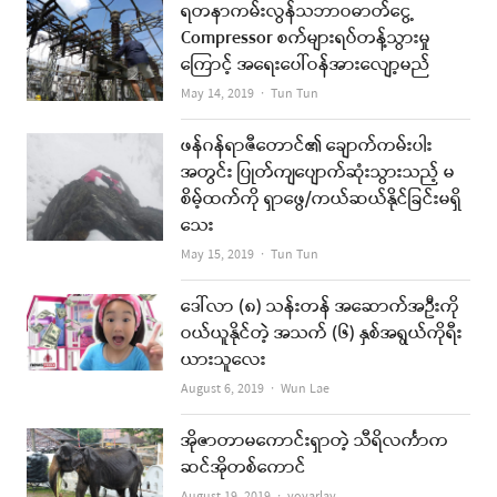
ရတနာကမ်းလွန်သဘာဝဓာတ်ငွေ့
Compressor စက်များရပ်တန့်သွားမှု
ကြောင့် အရေးပေါ်ဝန်အားလျော့မည်
Author
May 14, 2019
Tun Tun
ဖန်ဂန်ရာဇီတောင်၏ ချောက်ကမ်းပါး
အတွင်း ပြုတ်ကျပျောက်ဆုံးသွားသည့် မ
စိမ့်ထက်ကို ရှာဖွေ/ကယ်ဆယ်နိုင်ခြင်းမရှိ
သေး
Author
May 15, 2019
Tun Tun
ဒေါ်လာ (၈) သန်းတန် အဆောက်အဦးကို
ဝယ်ယူနိုင်တဲ့ အသက် (၆) နှစ်အရွယ်ကိုရီး
ယားသူလေး
Author
August 6, 2019
Wun Lae
အိုဇာတာမကောင်းရှာတဲ့ သီရိလင်္ကာက
ဆင်အိုတစ်ကောင်
Author
August 19, 2019
yoyarlay