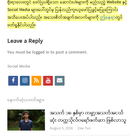
ရိုးရာလေးတွင် ဖော်ပြပါရှိသော ဆောင်းပါးများကို မည်သည့် Website နှင့်
Social Media များပေါ်တွင်မှ ပြန်လည်ကူးယူဖော်ပြခွင့်မပြုကြောင်း
အသိပေးအပ်ပါသည်။ အသေးစိတ်အချက်အလက်များကို
ဤနေရာ
တွင်
ဖတ်ရှုနိုင်ပါသည်။
Leave a Reply
You must be logged in to post a comment.
Social Media
f
i
r
y
e
a
n
s
o
m
c
s
s
u
a
နောက်ဆုံးသတင်းများ
e
t
t
i
အသက် ၁၈ နှစ်မှာ ကမ္ဘာ့အသက်အငယ်
b
a
u
l
ဆုံး တက္ကသိုလ်ပရော်ဖက်ဆာ ဖြစ်လာသူ
o
g
b
Author
August 5, 2026
Zaw Tun