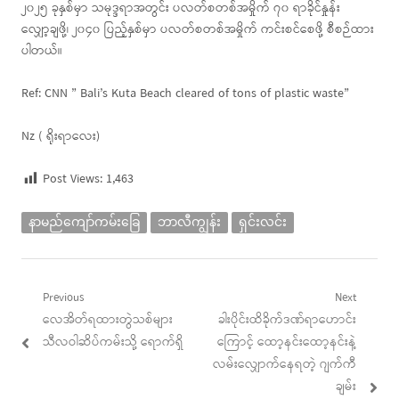
၂၀၂၅ ခုနှစ်မှာ သမုဒ္ဒရာအတွင်း ပလတ်စတစ်အမှိုက် ၇၀ ရာခိုင်နှုန်း
လျှော့ချဖို့၊ ၂၀၄၀ ပြည့်နှစ်မှာ ပလတ်စတစ်အမှိုက် ကင်းစင်စေဖို့ စီစဉ်ထား
ပါတယ်။
Ref: CNN ” Bali’s Kuta Beach cleared of tons of plastic waste”
Nz ( ရိုးရာလေး)
Post Views:
1,463
နာမည်ကျော်ကမ်းခြေ
ဘာလီကျွန်း
ရှင်းလင်း
Post
Previous
Next
Previous
Next
လေအိတ်ရထားတွဲသစ်များ
ခါးပိုင်းထိခိုက်ဒဏ်ရာဟောင်း
navigation
post:
post:
သီလဝါဆိပ်ကမ်းသို့ ရောက်ရှိ
ကြောင့် ထော့နင်းထော့နင်းနဲ့
လမ်းလျှောက်နေရတဲ့ ဂျက်ကီ
ချမ်း