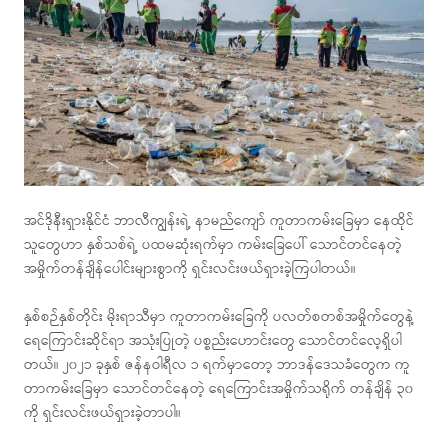
အင်ဒိုနီးရှားနိုင်ငံ ဘာလီကျွန်းရဲ့ နာမည်ကျော် ကူတာကမ်းခြေမှာ နေထိုင်
သူတွေဟာ နှစ်သစ်ရဲ့ ပထမဆုံးရက်မှာ ကမ်းခြေပေါ် သောင်တင်နေတဲ့
အမှိုက်တန်ချိန်ပေါင်းများစွာကို ရှင်းလင်းဖယ်ရှားခဲ့ကြပါတယ်။
နှစ်စဉ်နှစ်တိုင်း မိုးရာသီမှာ ကူတာကမ်းခြေကို ပလတ်စတစ်အမှိုက်တွေနဲ့
ရေကြောင်းဆိုင်ရာ အသုံးပြုတဲ့ ပစ္စည်းဟောင်းတွေ သောင်တင်လေ့ရှိပါ
တယ်။ ၂၀၂၁ ခုနှစ် ဇန်နဝါရီလ ၁ ရက်မှာတော့ ဘာဒန်ဒေသခံတွေက ကူ
တာကမ်းခြေမှာ သောင်တင်နေတဲ့ ရေကြောင်းအမှိုက်သရိုက် တန်ချိန် ၃၀
ကို ရှင်းလင်းဖယ်ရှားခဲ့တာပါ။