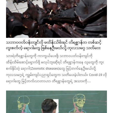
သဘာဝပတ်ဝန်းကျင်ကို မထိန်းသိမ်းရင် တိရစ္ဆာန်က တစ်ဆင့်
ကူးစက်တဲ့ ရောဂါတွေ ဖြစ်နေဦးမယ်လို့ ကုလသမဂ္ဂ သတိပေး
သားရဲတိရစ္ဆာန်တွေကို ကာကွယ်ပေးဖို့၊ သဘာဝပတ်ဝန်းကျင်ကို
ထိန်းသိမ်းစောင့်ရှောက်ဖို့ မလုပ်ဘူးဆိုရင် တိရစ္ဆာန်ကနေ လူတွေကို ကူး
စက်နိုင်တဲ့ ရောဂါ(Zoonotic diseases)တွေ မြင့်တက်နေဦးမယ်လို့
ကုလသမဂ္ဂရဲ့ ကျွမ်းကျင်ပညာရှင်တွေက သတိပေးခဲ့ပါတယ်။ Covid-19 လို
ရောဂါတွေ မြင့်တက်လာတာဟာ တိရစ္ဆာန်တွေရဲ့ အသားကို…