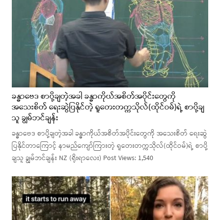
ခန္ဓာဗေဒ စာပို့ချတဲ့အခါ ခန္ဓာကိုယ်အစိတ်အပိုင်းတွေကို
အသေးစိတ် ရေးဆွဲပြနိုင်တဲ့ ရူတေးတက္ကသိုလ်(ထိုင်ဝမ်)ရဲ့ စာပို့ချ
သူ ချွမ်ဘင်ချန်း
ခန္ဓာဗေဒ စာပို့ချတဲ့အခါ ခန္ဓာကိုယ်အစိတ်အပိုင်းတွေကို အသေးစိတ် ရေးဆွဲ
ပြနိုင်တာကြောင့် နာမည်ကျော်ကြားတဲ့ ရူတေးတက္ကသိုလ်(ထိုင်ဝမ်)ရဲ့ စာပို့
ချသူ ချွမ်ဘင်ချန်း NZ (ရိုးရာလေး) Post Views: 1,540