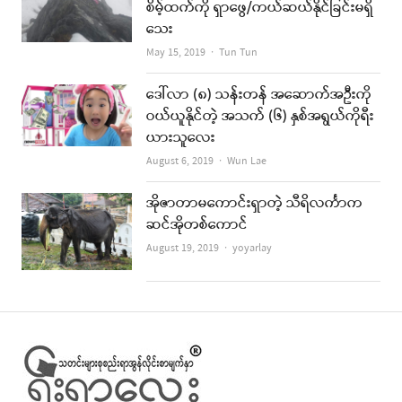
စိမ့်ထက်ကို ရှာဖွေ/ကယ်ဆယ်နိုင်ခြင်းမရှိ
သေး
Author
May 15, 2019
Tun Tun
ဒေါ်လာ (၈) သန်းတန် အဆောက်အဦးကို
ဝယ်ယူနိုင်တဲ့ အသက် (၆) နှစ်အရွယ်ကိုရီး
ယားသူလေး
Author
August 6, 2019
Wun Lae
အိုဇာတာမကောင်းရှာတဲ့ သီရိလင်္ကာက
ဆင်အိုတစ်ကောင်
Author
August 19, 2019
yoyarlay