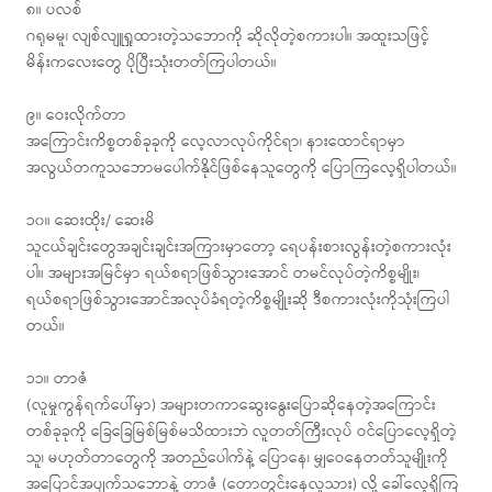
၈။ ပလစ်
ဂရုမမူ၊ လျစ်လျူရှုထားတဲ့သဘောကို ဆိုလိုတဲ့စကားပါ။ အထူးသဖြင့်
မိန်းကလေးတွေ ပိုပြီးသုံးတတ်ကြပါတယ်။
၉။ ဝေးလိုက်တာ
အကြောင်းကိစ္စတစ်ခုခုကို လေ့လာလုပ်ကိုင်ရာ၊ နားထောင်ရာမှာ
အလွယ်တကူသဘောမပေါက်နိုင်ဖြစ်နေသူတွေကို ပြောကြလေ့ရှိပါတယ်။
၁၀။ ဆေးထိုး/ ဆေးမိ
သူငယ်ချင်းတွေအချင်းချင်းအကြားမှာတော့ ရေပန်းစားလွန်းတဲ့စကားလုံး
ပါ။ အများအမြင်မှာ ရယ်စရာဖြစ်သွားအောင် တမင်လုပ်တဲ့ကိစ္စမျိုး၊
ရယ်စရာဖြစ်သွားအောင်အလုပ်ခံရတဲ့ကိစ္စမျိုးဆို ဒီစကားလုံးကိုသုံးကြပါ
တယ်။
၁၁။ တာဇံ
(လူမှုကွန်ရက်ပေါ်မှာ) အများတကာဆွေးနွေးပြောဆိုနေတဲ့အကြောင်း
တစ်ခုခုကို ခြေခြေမြစ်မြစ်မသိထားဘဲ လူတတ်ကြီးလုပ် ဝင်ပြောလေ့ရှိတဲ့
သူ၊ မဟုတ်တာတွေကို အတည်ပေါက်နဲ့ ပြောနေ၊ မျှဝေနေတတ်သူမျိုးကို
အပြောင်အပျက်သဘောနဲ့ တာဇံ (တောတွင်းနေလူသား) လို့ ခေါ်လေ့ရှိကြ