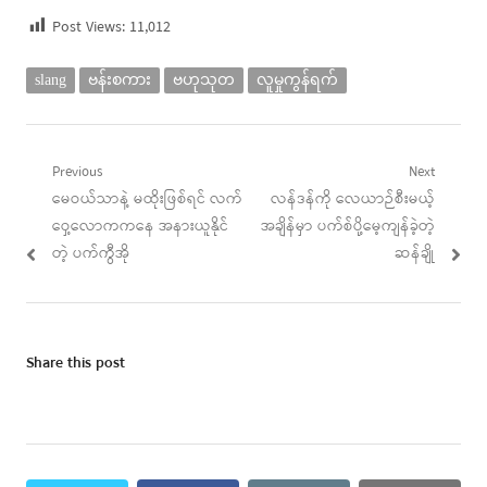
Post Views:
11,012
slang
ဗန်းစကား
ဗဟုသုတ
လူမှုကွန်ရက်
Post
Previous
Next
Previous
Next
မေဝယ်သာနဲ့ မထိုးဖြစ်ရင် လက်
လန်ဒန်ကို လေယာဉ်စီးမယ့်
navigation
post:
post:
ဝှေ့လောကကနေ အနားယူနိုင်
အချိန်မှာ ပက်စ်ပို့မေ့ကျန်ခဲ့တဲ့
တဲ့ ပက်ကွီအို
ဆန်ချို
Share this post