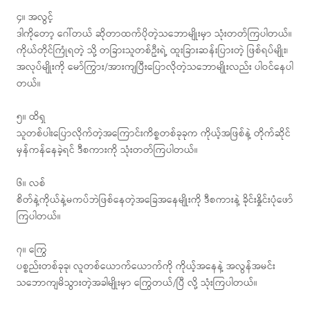
၄။ အလွင့်
ဒါကိုတော့ ဂေါ်တယ် ဆိုတာထက်ပိုတဲ့သဘောမျိုးမှာ သုံးတတ်ကြပါတယ်။
ကိုယ်တိုင်ကြုံရတဲ့ သို့ တခြားသူတစ်ဦးရဲ့ ထူးခြားဆန်းပြားတဲ့ ဖြစ်ရပ်မျိုး၊
အလုပ်မျိုးကို မော်ကြွား/အားကျပြီးပြောလိုတဲ့သဘောမျိုးလည်း ပါဝင်နေပါ
တယ်။
၅။ ထိရှ
သူတစ်ပါးပြောလိုက်တဲ့အကြောင်းကိစ္စတစ်ခုခုက ကိုယ့်အဖြစ်နဲ့ တိုက်ဆိုင်
မှန်ကန်နေခဲ့ရင် ဒီစကားကို သုံးတတ်ကြပါတယ်။
၆။ လစ်
စိတ်နဲ့ကိုယ်နဲ့မကပ်ဘဲဖြစ်နေတဲ့အခြေအနေမျိုးကို ဒီစကားနဲ့ ခိုင်းနှိုင်းပုံဖော်
ကြပါတယ်။
၇။ ကြွေ
ပစ္စည်းတစ်ခုခု၊ လူတစ်ယောက်ယောက်ကို ကိုယ့်အနေနဲ့ အလွန်အမင်း
သဘောကျမိသွားတဲ့အခါမျိုးမှာ ကြွေတယ်/ပြီ လို့ သုံးကြပါတယ်။