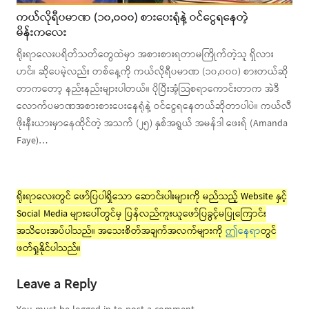
ကယ်လိုရီပမာဏ (၁၀,၀၀၀) စားပေးရုံနဲ့ ဝင်ငွေရနေတဲ့
မိန်းကလေး
ရိုးရာလေးပရိတ်သတ်တွေထဲမှာ အစားစားရတာမကြိုက်တဲ့သူ ရှိလား
ဟင်။ ဆိုပေမဲ့လည်း တစ်နေ့ကို ကယ်လိုရီပမာဏ (၁၀,၀၀၀) စားတယ်ဆို
တာကတော့ နည်းနည်းများပါတယ်။ ပိုပြီးအံ့သြစရာကောင်းတာက အဲဒီ
လောက်ပမာဏအစားစားပေးနေရုံနဲ့ ဝင်ငွေရနေတယ်ဆိုတာပါပဲ။ ကယ်လီ
ဖိုးနီးယားမှာနေထိုင်တဲ့ အသက် (၂၅) နှစ်အရွယ် အမန်ဒါ ဖေးရ် (Amanda
Faye)…
ရိုးရာလေးတွင် ဖော်ပြပါရှိသော ဆောင်းပါးများကို မည်သည့် Website နှင့်
Social Media များပေါ်တွင်မှ ပြန်လည်ကူးယူဖော်ပြခွင့်မပြုကြောင်း
အသိပေးအပ်ပါသည်။ အသေးစိတ်အချက်အလက်များကို
ဤနေရာ
တွင်
ဖတ်ရှုနိုင်ပါသည်။
Leave a Reply