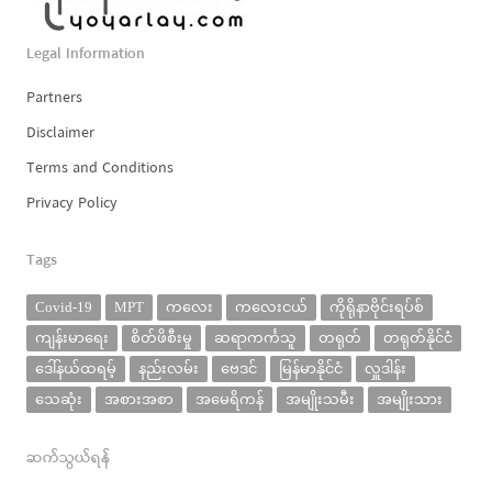
Legal Information
Partners
Disclaimer
Terms and Conditions
Privacy Policy
Tags
Covid-19
MPT
ကလေး
ကလေးငယ်
ကိုရိုနာဗိုင်းရပ်စ်
ကျန်းမာရေး
စိတ်ဖိစီးမှု
ဆရာကင်္ကသူ
တရုတ်
တရုတ်နိုင်ငံ
ဒေါ်နယ်ထရမ့်
နည်းလမ်း
ဗေဒင်
မြန်မာနိုင်ငံ
လှူဒါန်း
သေဆုံး
အစားအစာ
အမေရိကန်
အမျိုးသမီး
အမျိုးသား
ဆက်သွယ်ရန်