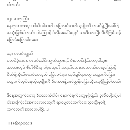
ပါတယ်။
၁၂။ ဆရာကြီး
နေရာတကာမှာ ငါသိ၊ ငါတတ် အမြဲလုပ်တတ်သူမျိုးကို တမင်ရွဲ့ပြီးခေါ်တဲ့
အသုံးဖြစ်ပါတယ်။ ဒါကြောင့် ဒီလိုအခေါ်ခံရရင် သတိထားပြီး ပီတိဖြစ်သင့်
ငြောင်းပြောပါရစေ။
၁၃။ ပလပ်ကျွတ်
ပလပ်ခုံကနေ ပလပ်ခေါင်းကျွတ်သွားရင် မီးမလင်းနိုင်တော့ပါဘူး။
အလားတူပဲ စိတ်ဖိစီးမှု ဒါမှမဟုတ် အရက်သေစာသောက်စားမှုကြောင့်
စိတ်နဲ့ကိုယ်မကပ်တော့ဘဲ ပြောချင်ရာ၊ လုပ်ချင်ရာတွေ လျှောက်ပြော၊
လျှောက်လုပ်နေတဲ့သူမျိုးကို ဒီစကားနဲ့ဖော်ညွှန်းပြောဆိုလေ့ရှိကြပါတယ်။
ဒီနေ့အတွက်တော့ ဒီလောက်ပါပဲ။ နောက်ရက်တွေမှလြည်း ခုလိုပေါ့ပေါ့ပါး
ပါးအကြောင်းအရာလေးတွေကို ရှာဖွေတင်ဆက်ပေးသွားဦးမှာမို့
ဆက်လက်အားပေးပါဦး…။
TH (ရိုးရာလေး)