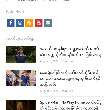
You must be logged in to post a comment.
Social Media
f
i
r
y
e
a
n
s
o
m
c
s
s
u
a
နောက်ဆုံးသတင်းများ
e
t
t
i
အသက် ၁၈ နှစ်မှာ ကမ္ဘာ့အသက်အငယ်
b
a
u
l
ဆုံး တက္ကသိုလ်ပရော်ဖက်ဆာ ဖြစ်လာသူ
o
g
b
Author
August 5, 2026
Zaw Tun
o
r
e
ဆေးရုံအပြင်ဘက် မော်တော်ဆိုင်ကယ်
k
a
ပေါ်မှာပဲ ကလေးမွေးဖွားခဲ့တဲ့ ဗီယက်နမ်
အမျိုးသမီး
m
Author
August 5, 2026
Wun Lae
Spider-Man: No Way Home မှာ ပါဝင်ခဲ့
တဲ့ မင်းသမီးကြီး မေရီရီဗီရာ ကွယ်လွန်