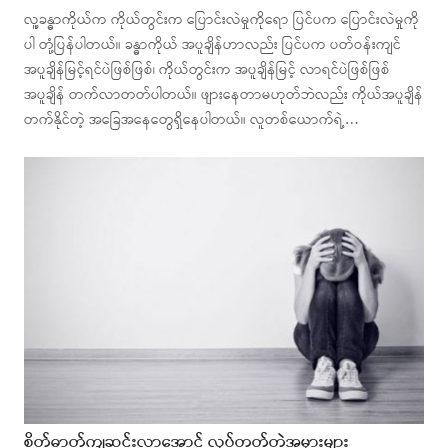
လူ့ခန္ဓာကိုယ်က ကိုယ်တွင်းက ပြောင်းလဲမှုကိုရော ပြင်ပက ပြောင်းလဲမှုကို
ပါ တုံ့ပြန်ပါတယ်။ ခန္ဓာကိုယ် အပူချိန်ဟာလည်း ပြင်ပက ပတ်ဝန်းကျင်
အပူချိန်မြင့်ရင်ပဲဖြစ်ဖြစ်၊ ကိုယ်တွင်းက အပူချိန်မြင့် လာရင်ပဲဖြစ်ဖြစ်
အပူချိန် တက်လာတတ်ပါတယ်။ ဖျားနေတာမဟုတ်ဘဲလည်း ကိုယ်အပူချိန်
တက်နိုင်တဲ့ အခြေအနေတွေရှိနေပါတယ်။ လူတစ်ယောက်ရဲ့…
စိတ်ဓာတ်ကျဆင်းလာအောင် လုပ်တတ်တဲ့အမှားများ