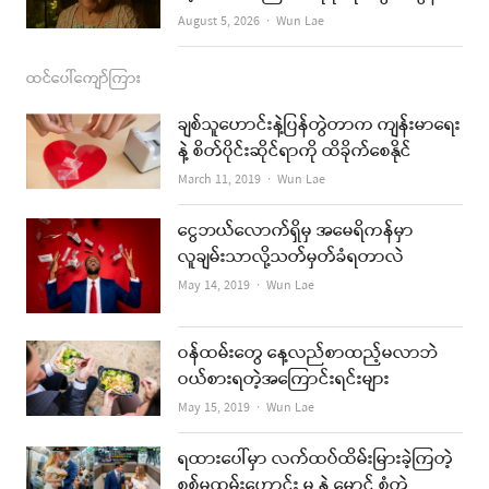
Author
August 5, 2026
Wun Lae
ထင်ပေါ်ကျော်ကြား
ချစ်သူဟောင်းနဲ့ပြန်တွဲတာက ကျန်းမာရေး
နဲ့ စိတ်ပိုင်းဆိုင်ရာကို ထိခိုက်စေနိုင်
Author
March 11, 2019
Wun Lae
ငွေဘယ်လောက်ရှိမှ အမေရိကန်မှာ
လူချမ်းသာလို့သတ်မှတ်ခံရတာလဲ
Author
May 14, 2019
Wun Lae
ဝန်ထမ်းတွေ နေ့လည်စာထည့်မလာဘဲ
ဝယ်စားရတဲ့အကြောင်းရင်းများ
Author
May 15, 2019
Wun Lae
ရထားပေါ်မှာ လက်ထပ်ထိမ်းမြားခဲ့ကြတဲ့
စစ်မှုထမ်းဟောင်း မ နဲ့ မောင် စုံတွဲ