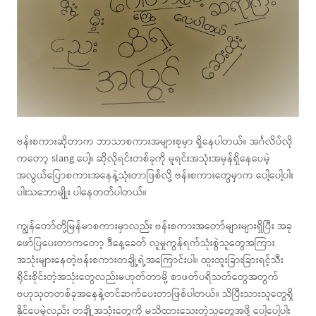
ဗန်းစကားဆိုတာက ဘာသာစကားအများစုမှာ ရှိနေပါတယ်။ အင်္ဂလိပ်လို
ကတော့ slang ပေါ့။ ဆိုလိုရင်းတစ်ခုကို မူရင်းအသုံးအမှန်ရှိနေပေမဲ့
အလွယ်ပြောစကားအနေနဲ့သုံးတာဖြစ်လို့ ဗန်းစကားတွေမှာက ပေါ့ပေါ့ပါး
ပါးသဘောမျိုး ပါနေတတ်ပါတယ်။
ကျွန်တော်တို့မြန်မာစကားမှာလည်း ဗန်းစကားအတော်များများရှိပြီး အခု
ဖော်ပြပေးတာကတော့ ဒီနေ့ခေတ် လူမှုကွန်ရက်သုံးစွဲသူတွေအကြား
အသုံးများနေတဲ့ဗန်းစကားတချို့ရဲ့အကြောင်းပါ။ ထူးထူးခြားခြားရင့်သီး
ရိုင်းစိုင်းတဲ့အသုံးတွေလည်းမဟုတ်တာမို့ စာဖတ်ပရိသတ်တွေအတွက်
ဗဟုသုတတစ်ခုအနေနဲ့တင်ဆက်ပေးတာဖြစ်ပါတယ်။ သိပြီးသားသူတွေရှိ
နိုင်ပေမဲ့လည်း တချို့အသုံးတွေကို မသိထားသေးတဲ့သူတွေအဖို့ ပေါ့ပေါ့ပါး