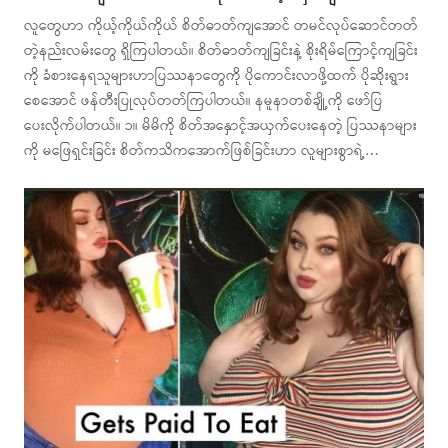
လူတွေဟာ ကိုယ့်ကိုယ်ကိုယ် စိတ်ဓာတ်ကျအောင် တမင်လုပ်ဆောင်တတ်
တဲ့နည်းလမ်းတွေ ရှိကြပါတယ်။ စိတ်ဓာတ်ကျခြင်းနဲ့ စိုးရိမ်ကြောင့်ကျခြင်း
ကို ခံစားနေရသူများဟာပြဿနာတွေကို ပိုကောင်းလာဖို့ထက် ပိုဆိုးရွား
စေအောင် ဖန်တီးပြုလုပ်တတ်ကြပါတယ်။ နမူနာတစ်ချို့ကို ဖော်ပြ
ပေးလိုက်ပါတယ်။ ၁။ မိမိကို စိတ်အနှောင့်အယှက်ပေးနေတဲ့ ပြဿနာများ
ကို မဖြေရှင်းခြင်း စိတ်ကသိကအောက်ဖြစ်ခြင်းဟာ လူများစွာရဲ့…