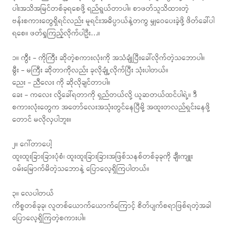
ပါးအသိအမြင်တစ်ခုရစေဖို့ ရည်ရွယ်တာပါ။ စာဖတ်သူသိထားတဲ့
ဗန်းစကားတွေရှိရင်လည်း မူရင်းအဓိပ္ပာယ်နဲ့တကွ မျှဝေပေးခဲ့ဖို့ ဖိတ်ခေါ်ပါ
ရစေ။ ဖတ်ရှုကြည့်လိုက်ပါဦး…။
၁။ ကွီး – ကိုကြီး ဆိုတဲ့စကားလုံးကို အသံချုံပြီးခေါ်လိုက်တဲ့သဘောပါ။
မွီး – မကြီး ဆိုတာကိုလည်း ခုလိုချုံ့လိုက်ပြီး သုံးပါတယ်။
ညေး – ညီလေး ကို ဆိုလိုချင်တာပါ။
ခေး – ကလေး လို့ခေါ်ရတာကို ရှည်တယ်လို့ ယူဆတယ်ထင်ပါရဲ့။ ဒီ
စကားလုံးတွေက အတော်လေးအသုံးတွင်နေပြီမို့ အထူးတလည်ရှင်းနေဖို့
တောင် မလိုလှပါဘူး။
၂။ ဂေါ်တာပေါ့
ထူးထူးခြားခြားပုံစံ၊ ထူးထူးခြားခြားအဖြစ်သနစ်တစ်ခုခုကို ချီးကျူး
ဝမ်းမြောက်မိတဲ့သဘောနဲ့ ပြောလေ့ရှိကြပါတယ်။
၃။ လေပါတယ်
ကိစ္စတစ်ခုခု၊ လူတစ်ယောက်ယောက်ကြောင့် စိတ်ပျက်စရာဖြစ်ရတဲ့အခါ
ပြောလေ့ရှိကြတဲ့စကားပါ။