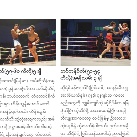
ိတ်​(၅၇-၆၀ ကီလို)၅ ချီ
ဘင်​တန်​ဝိတ်​(၅၁-၅၄
ကီလို)အမျိုးသမီး ၃ ချီ
်း​အောင်​(မြန်​မာ)- အမ်​ဆိုသီ(က​မ္
ဆိုရိစ်​မန်​ဖရက်​ဒီ(ပြင်​သစ်​)- ထရန်​သီလျူ
း) ခွန်​ခမာဖိုက်​တာ အမ်​ဆိုသီရဲ့
အာ(ဗီယက်​နမ်​) ဂျူဒို၊ ဂျူဂျစ်​ဆု ကစား
်​၊ ဘယ်​​ထောက်​၊ တံ​တောင်​ရိုက်​
နည်း​တွေကို ကျွမ်းကျင်​တဲ့ ဆိုရိ်​စ်​က ​ခြေ
ားမှာ ဟိန်းထွန်း​အောင်​ ​တော်​​
ချိတ်​ပြီး လှဲသိပ်​ဖို့ အသား​ပေးခဲ့ပြီး ထရန်​
်းကန်​ခဲ့ရပါတယ်​။ ဟိန်းထွန်း
သီလျူအာက​တော့ လျင်​မြန်​မှု ဦးစား​ပေး
ဲ့လက်​သီးတွဲလုံး​တွေကလည်း အမ်​
တဲ့စနစ်​နဲ့ ထိုးသတ်​ခဲ့ပါတယ်​။ ဒုတိယအချီ
 တန်​့သွား​စေခဲ့ပါတယ်​။ ဒါ​ပေမဲ့
မှာ ဆိုရိစ်​ရဲ့ ပြင်းထန်​အားပါတဲ့ ညာ​​ဖြောင်​
ရဲ့ ​ခြေကန်​ချက်​​တွေ​​၊ တံ​တောင်​