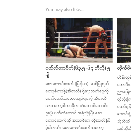
You may also like...
ဝယ်​လ်​တာဝိတ်​(၆၃.၅ -၆၇ ကီလို) ၅
လိုက်​ဝ
ချီ
ဟိန်းထွန
​စော​ကောင်းထက်​ (မြန်​မာ)- ဆင်​မြူရယ်​​
ဘောဒီးယာ
တော့စ်​ကာနို(အီတလီ) ရိုးရာလက်​​ဝှေ့ကို ​​
ညာ​ခြေကန
တော်​​တော်​သ​ဘောကျပုံရတ​ဲ့ အီတလီ
တွဲလုံးကြ
သား ​တော့စ်​ကာနိုက တံ​တောင်​​ထောင်း၊
တော်​ရုန
ဒူးပျံ၊ ပတ်​တံ​တောင်​ အစုံသုံးပြီး ​စော​
အောင်​ရ
ကောင်းထက်​ကို အသာစီးက ထိုးသတ်​နိုင်​
ဆိုသီကို
ခဲ့ပါတယ်​။ ​စော​ကောင်းထက်​က​တော့
အမ်​ဆိုသီ