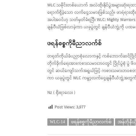
WLC သမိုင်းတစ်ယောက် အလဲထိုးနိုင်ပွဲအများဆုံးရထာ
ရောက်ရှိခဲ့သော လက်ဝှေ့သမားဖြစ်သည်။ ဖာရဲရားထိုးသ
အပါအဝင်ဟု သတ်မှတ်ခံရပြီး WLC: Mighty Warriors
ချန်ပီယံဖြစ်လာခဲ့ကာ ယခုပွဲတွင် ချန်ပီယံဘွဲ့ကို
ဖရန်စစ္စကိုမီညာလက်စ်
တရုတ်ကိုယ်ခံပညာစုံလောကနှင့် ကစ်ဘောက်ဆင်ပြိုင်ပ
တိုက်ခိုက်ရေးအားကစားသမားဘဝတွင် ပြိုင်ပွဲစုံ ပွဲ 
တွင် ဆယ်ကျော်သက်အရွယ်ဖြင့် ကစားသမားဘဝစတင်ခဲ့ပြ
ကာ ယခုပွဲတွင် WLC ကမ္ဘာ့လက်ဝှေ့ချန်ပီယံဘွဲ့အတွက
Nz ( ရိုးရာလေး )
Post Views:
3,977
WLC-14
ဖရန်စစ္စကိုမီညာလက်စ်
အန်တိုနီယိ