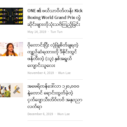
ONE ၏ ဖယ်သာဝိတ်တန်း Kick
Boxing World Grand Prix တွဲ
ဆိုင်းများကိုသုံးသပ်ကြည့်ခြင်း
Author
May 14, 2019
Tun Tun
ပိုကောင်းပြီး လုံခြုံစိတ်ချရတဲ့
ကျည်ဆံရထားကို ဒီဇိုင်းထွင်
ဖန်တီးတဲ့ (၁၃) နှစ်အရွယ်
ကျောင်းသူလေး
Author
November 4, 2019
Wun Lae
အမေရိကန်ဒေါ်လာ ၁၂၀,၀၀၀
နဲ့တောင် ရောင်းထွက်ခဲ့တဲ့
ငှက်ပျောသီးတိပ်ကပ် အနုပညာ
လက်ရာ
Author
December 6, 2019
Wun Lae