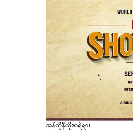
အန်တိုနီယိုဖာရဲရား