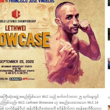
ေသည့် အကြီးဆုံးအဖွဲ့အစည်းဖြစ်သော WLC သည် စက်တင်ဘာလ ၂၅ ရက်နေ့တွင်
ထ
းမည်ဖြစ်သည်။ WLC: Lethwei Showcase ဟု အမည်ပေးထားသော WLC 14
ဖြစ် လက်ရှိချန်ပီယံ အန်တိုနီယိုဖာရဲရားကို စပိန်ဖိုက်တာ ဖရန်စစ္စကိုမီညာလ