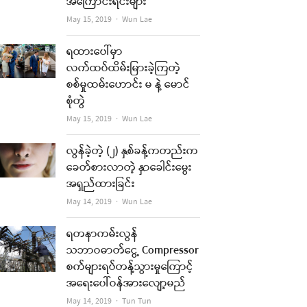
အကြောင်းရင်းများ
Author
May 15, 2019
Wun Lae
ရထားပေါ်မှာ
လက်ထပ်ထိမ်းမြားခဲ့ကြတဲ့
စစ်မှုထမ်းဟောင်း မ နဲ့ မောင်
စုံတွဲ
Author
May 15, 2019
Wun Lae
လွန်ခဲ့တဲ့ (၂) နှစ်ခန့်ကတည်းက
ခေတ်စားလာတဲ့ နှာခေါင်းမွေး
အရှည်ထားခြင်း
Author
May 14, 2019
Wun Lae
ရတနာကမ်းလွန်
သဘာဝဓာတ်ငွေ့ Compressor
စက်များရပ်တန့်သွားမှုကြောင့်
အရေးပေါ်ဝန်အားလျော့မည်
Author
May 14, 2019
Tun Tun