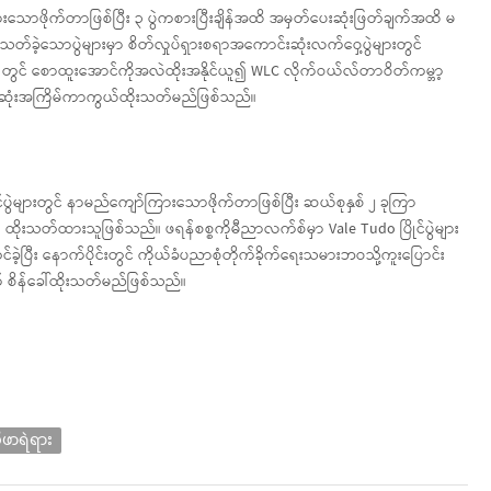
းသောဖိုက်တာဖြစ်ပြီး ၃ ပွဲကစားပြီးချိန်အထိ အမှတ်ပေးဆုံးဖြတ်ချက်အထိ မ
တ်ခဲ့သောပွဲများမှာ စိတ်လှုပ်ရှားစရာအကောင်းဆုံးလက်ဝှေ့ပွဲများတွင်
 တွင် စောထူးအောင်ကိုအလဲထိုးအနိုင်ယူ၍ WLC လိုက်ဝယ်လ်တာဝိတ်ကမ္ဘာ့
 ပထမဆုံးအကြိမ်ကာကွယ်ထိုးသတ်မည်ဖြစ်သည်။
ွဲများတွင် နာမည်ကျော်ကြားသောဖိုက်တာဖြစ်ပြီး ဆယ်စုနှစ် ၂ ခုကြာ
၆၀ ထိုးသတ်ထားသူဖြစ်သည်။ ဖရန်စစ္စကိုမီညာလက်စ်မှာ Vale Tudo ပြိုင်ပွဲများ
ီး နောက်ပိုင်းတွင် ကိုယ်ခံပညာစုံတိုက်ခိုက်ရေးသမားဘဝသို့ကူးပြောင်း
် စိန်ခေါ်ထိုးသတ်မည်ဖြစ်သည်။
ုဖာရဲရား