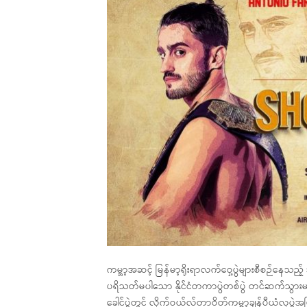
ကမ္ဘာ့အဆင့် မြန်မာ့ရိုးရာလက်ဝှေ့ပွဲများစီစဉ်န
ပရိသတ်မပါသော နိုင်ငံတကာပွဲတစ်ပွဲ တင်ဆက်သွာ
ခေါင်ပွဲတွင် လိုက်ဝယ်လ်တာဝိတ်ကမ္ဘာ့ချန်ပီယံလုပွဲအ