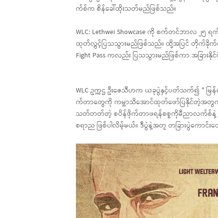
က်စ်က စိန်ခေါ်ထိုးသတ်မည်ဖြစ်သည်။
WLC: Lethwei Showcase ကို စက်တင်ဘာလ ၂၅ ရက်နေ့
ထုတ်လွှင့်ပြသသွားမည်ဖြစ်သည်။ ထို့အပြင် တိုက်
Fight Pass ကလည်း ပြသသွားမည်ဖြစ်ကာ အခြားနိုင်ငံ
WLC ဥက္ကဌ ဦးဇေသီဟက ယခုပွဲနှင့်ပတ်သက်၍ ” မြန်မာ့ရ
က်တာတွေကို ကမ္ဘာသိအောင်ထုတ်ဖော်ပြနိုင်တဲ့အတွ
သတ်တတ်တဲ့ စပိန်ဖိုက်တာဖရန်စစ္စကိုမီညာလက်စ်နဲ့ လက
စရာည ဖြစ်ပါလိမ့်မယ်။ ဒီပွဲနဲ့အတူ တခြားပွဲကောင်