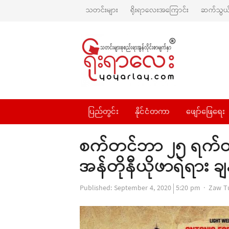
သတင်းများ
ရိုးရာလေးအကြောင်း
ဆက်သွယ်
ပြည်တွင်း
နိုင်ငံတကာ
ဖျော်ဖြေရေး
စက်တင်ဘာ ၂၅ ရက်တ
အန်တိုနီယိုဖာရဲရား 
Autho
Published:
September 4, 2020
5:20 pm
Zaw T