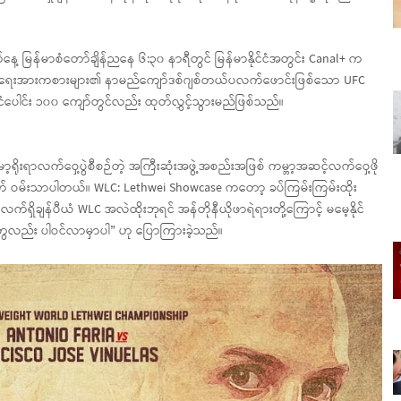
 မြန်မာစံတော်ချိန်ညနေ ၆:၃၀ နာရီတွင် မြန်မာနိုင်ငံအတွင်း Canal+ က
ခိုက်ရေးအားကစားများ၏ နာမည်ကျော်ဒစ်ဂျစ်တယ်ပလက်ဖောင်းဖြစ်သော UFC
ပေါင်း ၁၀၀ ကျော်တွင်လည်း ထုတ်လွှင့်သွားမည်ဖြစ်သည်။
ိုးရာလက်ဝှေ့ပွဲစီစဉ်တဲ့ အကြီးဆုံးအဖွဲ့အစည်းအဖြစ် ကမ္ဘာ့အဆင့်လက်ဝှေ့ဖို
က် ဝမ်းသာပါတယ်။ WLC: Lethwei Showcase ကတော့ ခပ်ကြမ်းကြမ်းထိုး
်ရှိချန်ပီယံ WLC အလဲထိုးဘုရင် အန်တိုနီယိုဖာရဲရားတို့ကြောင့် မမေ့နိုင်
းတွေလည်း ပါဝင်လာမှာပါ” ဟု ပြောကြားခဲ့သည်။