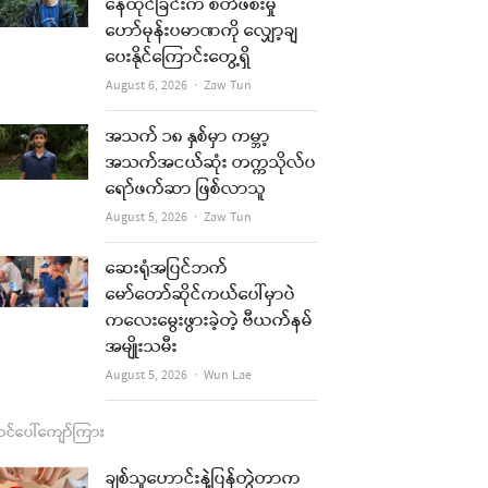
b
a
u
l
နေထိုင်ခြင်းက စိတ်ဖိစီးမှု
ဟော်မုန်းပမာဏကို လျှော့ချ
o
g
b
ပေးနိုင်ကြောင်းတွေ့ရှိ
o
r
e
Author
August 6, 2026
Zaw Tun
k
a
အသက် ၁၈ နှစ်မှာ ကမ္ဘာ့
m
အသက်အငယ်ဆုံး တက္ကသိုလ်ပ
ရော်ဖက်ဆာ ဖြစ်လာသူ
Author
August 5, 2026
Zaw Tun
ဆေးရုံအပြင်ဘက်
မော်တော်ဆိုင်ကယ်ပေါ်မှာပဲ
ကလေးမွေးဖွားခဲ့တဲ့ ဗီယက်နမ်
အမျိုးသမီး
Author
August 5, 2026
Wun Lae
င်ပေါ်ကျော်ကြား
ချစ်သူဟောင်းနဲ့ပြန်တွဲတာက