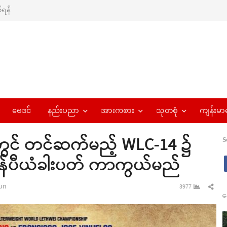
ရန်
ဗေဒင်
နည်းပညာ
အားကစား
သုတစုံ
ကျန်းမာ
ွင် တင်ဆက်မည့် WLC-14 ၌
S
ချန်ပီယံခါးပတ် ကာကွယ်မည်
r
Sha
un
3977
န
this
pos