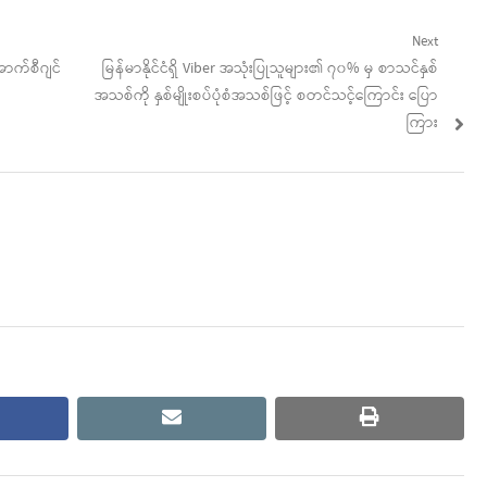
Next
Next
ာက်စီဂျင်
မြန်မာနိုင်ငံရှိ Viber အသုံးပြုသူများ၏ ၇၀% မှ စာသင်နှစ်
post:
အသစ်ကို နှစ်မျိုးစပ်ပုံစံအသစ်ဖြင့် စတင်သင့်ကြောင်း ပြော
ကြား
cebook
email
print