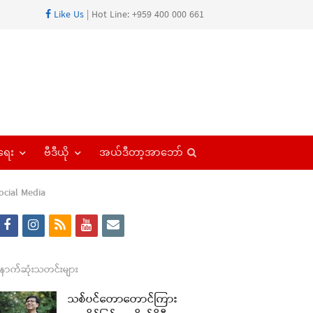
Like Us
| Hot Line: +959 400 000 661
Open
ရေး
ဗီဒီယို
အယ်ဒီတာ့အာဘော်
search
panel
ocial Media
f
i
r
y
e
a
n
s
o
m
re
c
s
s
u
a
ောက်ဆုံးသတင်းများ
t
e
t
t
i
သစ်ပင်တောတောင်ကြား