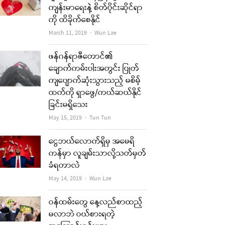
ကျန်းမာရေးနဲ့ စိတ်ပိုင်းဆိုင်ရာ
ကို ထိခိုက်စေနိုင်
Author
March 11, 2019
Wun Lae
ဖန်ဂန်ရာဇီတောင်၏
ချောက်ကမ်းပါးအတွင်း ပြုတ်
ကျပျောက်ဆုံးသွားသည့် မစိမ့်
ထက်ကို ရှာဖွေ/ကယ်ဆယ်နိုင်
ခြင်းမရှိသေး
Author
May 15, 2019
Tun Tun
ငွေဘယ်လောက်ရှိမှ အမေရိ
ကန်မှာ လူချမ်းသာလို့သတ်မှတ်
ခံရတာလဲ
Author
May 14, 2019
Wun Lae
ဝန်ထမ်းတွေ နေ့လည်စာထည့်
မလာဘဲ ဝယ်စားရတဲ့