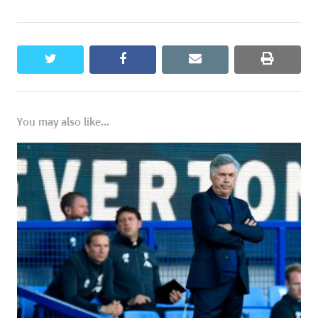
twitter
facebook
email
print
You may also like...