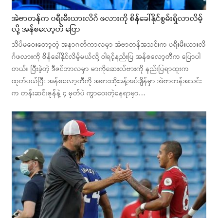
အဲဗာတန်က ပရီးမီးယားလိဂ် ဖလားကို စိန်ခေါ်နိုင်စွမ်းရှိလာလိမ့်
လို့ အန်စလော့တီ ပြော
သိပ်မဝေးတော့တဲ့ အနာဂတ်ကာလမှာ အဲဗာတန်အသင်းက ပရီးမီးယားလိ
ဂ်ဖလားကို စိန်ခေါ်နိုင်လိမ့်မယ်လို့ ဝါရင့်နည်းပြ အန်စလော့တီက ပြောပါ
တယ်။ ပြီးခဲ့တဲ့ ဒီဇင်ဘာလမှာ မာကိုဆေးလ်ဗားကို နည်းပြရာထူးက
ထုတ်ပယ်ပြီး အန်စလော့တီကို အစားထိုးခန့်အပ်ချိန်မှာ အဲဗာတန်အသင်း
က တန်းဆင်းဇုန်နဲ့ ၄ မှတ်ပဲ ကွာဝေးတဲ့နေရာမှာ…