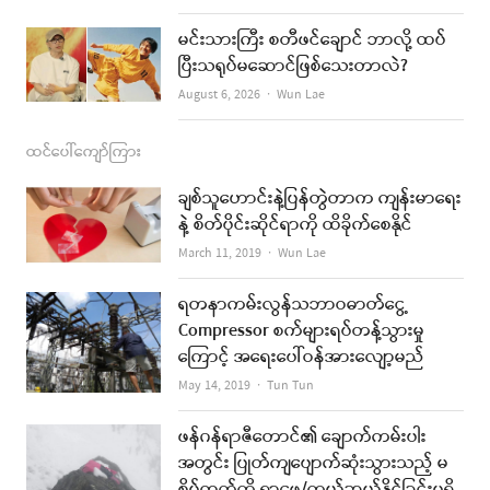
မင်းသားကြီး စတီဖင်ချောင် ဘာလို့ ထပ်
ပြီးသရုပ်မဆောင်ဖြစ်သေးတာလဲ?
Author
August 6, 2026
Wun Lae
ထင်ပေါ်ကျော်ကြား
ချစ်သူဟောင်းနဲ့ပြန်တွဲတာက ကျန်းမာရေး
နဲ့ စိတ်ပိုင်းဆိုင်ရာကို ထိခိုက်စေနိုင်
Author
March 11, 2019
Wun Lae
ရတနာကမ်းလွန်သဘာဝဓာတ်ငွေ့
Compressor စက်များရပ်တန့်သွားမှု
ကြောင့် အရေးပေါ်ဝန်အားလျော့မည်
Author
May 14, 2019
Tun Tun
ဖန်ဂန်ရာဇီတောင်၏ ချောက်ကမ်းပါး
အတွင်း ပြုတ်ကျပျောက်ဆုံးသွားသည့် မ
စိမ့်ထက်ကို ရှာဖွေ/ကယ်ဆယ်နိုင်ခြင်းမရှိ