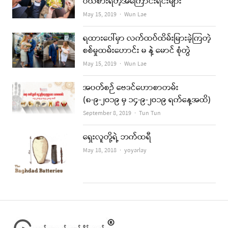
ဝယ်စားရတဲ့အကြောင်းရင်းများ
Author
May 15, 2019
Wun Lae
ရထားပေါ်မှာ လက်ထပ်ထိမ်းမြားခဲ့ကြတဲ့
စစ်မှုထမ်းဟောင်း မ နဲ့ မောင် စုံတွဲ
Author
May 15, 2019
Wun Lae
အပတ်စဉ် ဗေဒင်ဟောစာတမ်း
(၈-၉-၂၀၁၉ မှ ၁၄-၉-၂၀၁၉ ရက်နေ့အထိ)
Author
September 8, 2019
Tun Tun
ရှေးလူတို့ရဲ့ ဘက်ထရီ
Author
May 18, 2018
yoyarlay