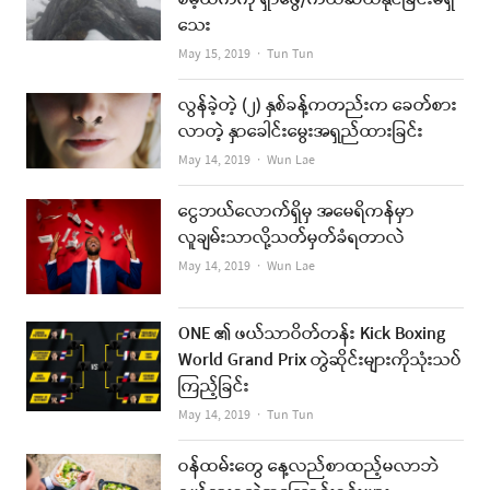
သေး
Author
May 15, 2019
Tun Tun
လွန်ခဲ့တဲ့ (၂) နှစ်ခန့်ကတည်းက ခေတ်စား
လာတဲ့ နှာခေါင်းမွေးအရှည်ထားခြင်း
Author
May 14, 2019
Wun Lae
ငွေဘယ်လောက်ရှိမှ အမေရိကန်မှာ
လူချမ်းသာလို့သတ်မှတ်ခံရတာလဲ
Author
May 14, 2019
Wun Lae
ONE ၏ ဖယ်သာဝိတ်တန်း Kick Boxing
World Grand Prix တွဲဆိုင်းများကိုသုံးသပ်
ကြည့်ခြင်း
Author
May 14, 2019
Tun Tun
ဝန်ထမ်းတွေ နေ့လည်စာထည့်မလာဘဲ