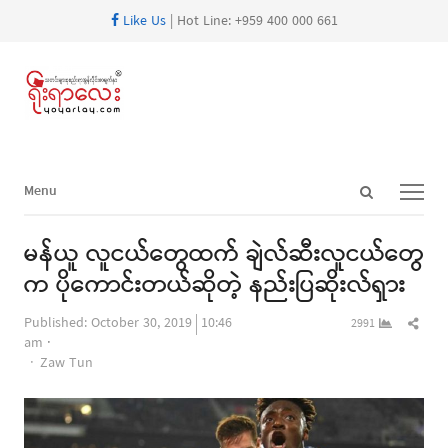
Like Us
| Hot Line: +959 400 000 661
Open
Menu
Menu
search
panel
မန်ယူ လူငယ်တွေထက် ချဲလ်ဆီးလူငယ်တွေ
က ပိုကောင်းတယ်ဆိုတဲ့ နည်းပြဆိုးလ်ရှား
Shar
Published:
October 30, 2019
10:46
2991
this
am
Author
post
Zaw Tun