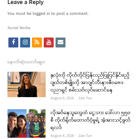
Leave a Reply
You must be logged in to post a comment.
Social Media
f
i
r
y
e
a
n
s
o
m
c
s
s
u
a
နောက်ဆုံးသတင်းများ
e
t
t
i
နှလုံးကို ကိုယ်တိုင်ပြန်လည်ပြုပြင်နိုင်မည့်
b
a
u
l
ဂျယ်တစ်မျိုးကို အာဂျင်တီးနားဇီဝဗေဒ
ပညာရှင် စမ်းသပ်လုပ်ဆောင်နေ
o
g
b
Author
August 6, 2026
Zaw Tun
o
r
e
k
a
လိုအပ်နေသူတွေထံ ငွေသား ဒေါ်လာ ၅၅၀
စီ တိုက်ရိုက်ထောက်ပံ့မှုရဲ့ အံ့အားသင့်ဖွယ်
m
ရလဒ်
Author
August 6, 2026
Zaw Tun