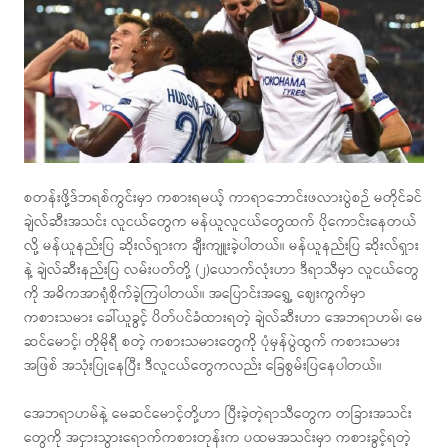
စတန်းဖို့ဒ်ဘရစ်ကွင်းမှာ ကစားရမယ့် ကာရာဘောင်းဖလားပွဲစဉ် မတိုင်ခင်
ချဲလ်ဆီးအသင်း လူငယ်တွေက မန်ယူလူငယ်တွေထက် ပိုကောင်းနေတယ်
လို့ မန်ယူနည်းပြ ဆိုးလ်ရှားက ချီးကျူးခဲ့ပါတယ်။ မန်ယူနည်းပြ ဆိုးလ်ရှား
နဲ့ ချဲလ်ဆီးနည်းပြ လမ်းပတ်တို့ (၂)ယောက်လုံးဟာ ဒီရာသီမှာ လူငယ်တွေ
ကို အဓိကအာရုံစိုက်ခဲ့ကြပါတယ်။ အပြောင်းအရွှေ့ ဈေးကွက်မှာ
ကစားသမား ခေါ်ယူခွင့် ပိတ်ပင်ခံထားရတဲ့ ချဲလ်ဆီးဟာ အေဘရာဟမ်၊ မေ
ဆင်မောင့်၊ တိုမိုရီ စတဲ့ ကစားသမားတွေကို ပုံမှန်ပွဲထွက် ကစားသမား
အဖြစ် အသုံးပြုနေပြီး ဒီလူငယ်တွေကလည်း ခြေစွမ်းပြနေပါတယ်။
အေဘရာဟမ်နဲ့ မေဆင်မောင့်တို့ဟာ ပြီးခဲ့တဲ့ရာသီတွေက တခြားအသင်း
တွေကို အငှားသွားရောက်ကစားတုန်းက ပထမအသင်းမှာ ကစားခွင့်ရတဲ့