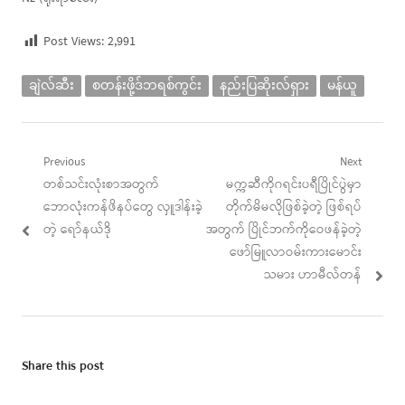
Post Views:
2,991
ချဲလ်ဆီး
စတန်းဖို့ဒ်ဘရစ်ကွင်း
နည်းပြဆိုးလ်ရှား
မန်ယူ
Post
Previous
Next
Previous
Next
တစ်သင်းလုံးစာအတွက်
မက္ကဆီကိုဂရင်းပရီပြိုင်ပွဲမှာ
navigation
post:
post:
ဘောလုံးကန်ဖိနပ်တွေ လှူဒါန်းခဲ့
တိုက်မိမလိုဖြစ်ခဲ့တဲ့ ဖြစ်ရပ်
တဲ့ ရော်နယ်ဒို
အတွက် ပြိုင်ဘက်ကိုဝေဖန်ခဲ့တဲ့
ဖော်မြူလာဝမ်းကားမောင်း
သမား ဟာမီလ်တန်
Share this post