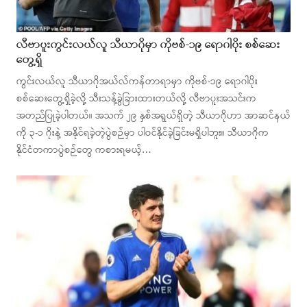
လီဗာပူးကွင်းလယ်လူ သီယာဂိုမှာ ကိုဗစ်-၁၉ ရောဂါပိုး စစ်ဆေး
တွေ့ရှိ
ကွင်းလယ်လူ သီယာဂိုအယ်လ်ကန်တာရာမှာ ကိုဗစ်-၁၉ ရောဂါပိုး
စစ်ဆေးတွေ့ရှိခဲ့လို့ သီးသန့်ခွဲခြားထားတယ်လို့ လီဗာပူးအသင်းက
အတည်ပြုခဲ့ပါတယ်။ အသက် ၂၉ နှစ်အရွယ်ရှိတဲ့ သီယာဂိုဟာ အာဆင်နယ်
ကို ၃-၁ ဂိုးနဲ့ အနိုင်ရခဲ့တဲ့ပွဲစဉ်မှာ ပါဝင်နိုင်ခဲ့ခြင်းမရှိပါဘူး။ သီယာဂိုက
နိုင်ငံတကာပွဲစဉ်တွေ ကစားရမယ့်…