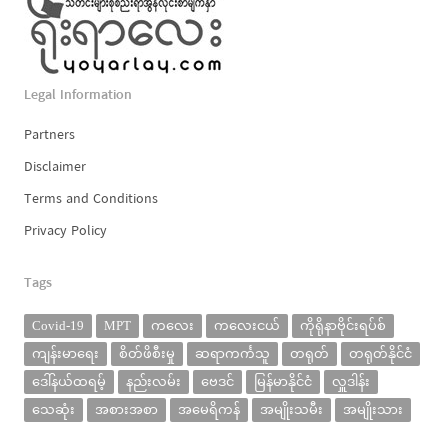
Legal Information
Partners
Disclaimer
Terms and Conditions
Privacy Policy
Tags
Covid-19
MPT
ကလေး
ကလေးငယ်
ကိုရိုနာဗိုင်းရပ်စ်
ကျန်းမာရေး
စိတ်ဖိစီးမှု
ဆရာကင်္ကသူ
တရုတ်
တရုတ်နိုင်ငံ
ဒေါ်နယ်ထရမ့်
နည်းလမ်း
ဗေဒင်
မြန်မာနိုင်ငံ
လှူဒါန်း
သေဆုံး
အစားအစာ
အမေရိကန်
အမျိုးသမီး
အမျိုးသား