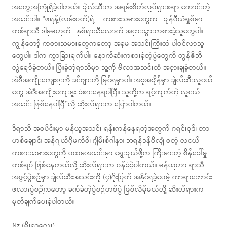
အတွေ့အကြုံရှိခဲ့ပါတယ်။ ချဲလ်ဆီးက အရမ်းစိတ်လှုပ်ရှားစရာ ကောင်းတဲ့
အသင်းပါ။ ”ဖရန့်(လမ်းပတ်)ရဲ့ ကစားသမားတွေက ချန်ပီယံရှစ်မှာ
တစ်ရာသီ ဒါမှမဟုတ် နှစ်ရာသီလောက် အငှားသွားကစားခဲ့သူတွေပါ။
ကျွန်တော့် ကစားသမားတွေကတော့ အခုမှ အသင်းကြီးထဲ ပါဝင်လာသူ
တွေပါ။ ဒါက ကွာခြားချက်ပါ။ နောက်ဆုံးကစားခဲ့တဲ့ပွဲတွေကို တွန်ဇီဘီ
လွဲချော်ခဲ့တယ်။ ပြီးခဲ့တဲ့ရာသီမှာ သူ့ကို ဗီလာအသင်းထံ အငှားချခဲ့တယ်။
အဲဒီအကျိုးကျေးဇူးကို ခင်ဗျားတို့ မြင်ရမှာပါ။ အခုအချိန်မှာ ချဲလ်ဆီးလူငယ်
တွေ အဲဒီအကျိုးကျေးဇူး ခံစားနေရပါပြီ။ သူတို့က ရင့်ကျက်တဲ့ လူငယ်
အသင်း ဖြစ်နေပါပြီ”လို့ ဆိုးလ်ရှားက ပြောပါတယ်။
ဒီရာသီ အစပိုင်းမှာ မန်ယူအသင်း ရုန်းကန်နေရတဲ့အတွက် ဂရင်းဝုဒ်၊ တာ
ဟစ်ချောင်၊ အန်ဂျယ်ဂိုမက်စ်၊ ဂျိမ်းစ်ဂါနာ၊ ဘရန်ဒန်ဝီလျံ စတဲ့ လူငယ်
ကစားသမားတွေကို ပထမအသင်းမှာ ရွေးချယ်ဖို့က ကြီးမားတဲ့ စိန်ခေါ်မှု
တစ်ရပ် ဖြစ်နေတယ်လို့ ဆိုးလ်ရှားက ဝန်ခံခဲ့ပါတယ်။ မန်ယူဟာ ရာသီ
အဖွင့်ပွဲစဉ်မှာ ချဲလ်ဆီးအသင်းကို (၄)ဂိုးပြတ် အနိုင်ရခဲ့ပေမဲ့ ကာရာဘောင်း
ဖလားပွဲစဉ်ကတော့ ခက်ခဲတဲ့ပွဲစဉ်တစ်ပွဲ ဖြစ်လိမ့်မယ်လို့ ဆိုးလ်ရှားက
မှတ်ချက်ပေးခဲ့ပါတယ်။
Nz (ရိုးရာလေး)