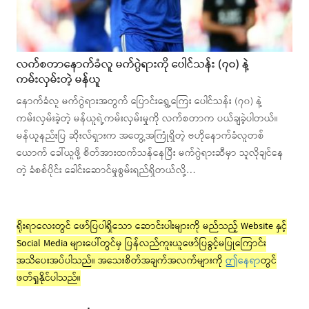
လက်စတာနောက်ခံလူ မက်ဂွဲရားကို ပေါင်သန်း (၇၀) နဲ့
ကမ်းလှမ်းတဲ့ မန်ယူ
နောက်ခံလူ မက်ဂွဲရားအတွက် ပြောင်းရွှေ့ကြေး ပေါင်သန်း (၇၀) နဲ့
ကမ်းလှမ်းခဲ့တဲ့ မန်ယူရဲ့ကမ်းလှမ်းမှုကို လက်စတာက ပယ်ချခဲ့ပါတယ်။
မန်ယူနည်းပြ ဆိုးလ်ရှားက အတွေ့အကြုံရှိတဲ့ ဗဟိုနောက်ခံလူတစ်
ယောက် ခေါ်ယူဖို့ စိတ်အားထက်သန်နေပြီး မက်ဂွဲရားဆီမှာ သူလိုချင်နေ
တဲ့ ခံစစ်ပိုင်း ခေါင်းဆောင်မှုစွမ်းရည်ရှိတယ်လို့…
ရိုးရာလေးတွင် ဖော်ပြပါရှိသော ဆောင်းပါးများကို မည်သည့် Website နှင့်
Social Media များပေါ်တွင်မှ ပြန်လည်ကူးယူဖော်ပြခွင့်မပြုကြောင်း
အသိပေးအပ်ပါသည်။ အသေးစိတ်အချက်အလက်များကို
ဤနေရာ
တွင်
ဖတ်ရှုနိုင်ပါသည်။