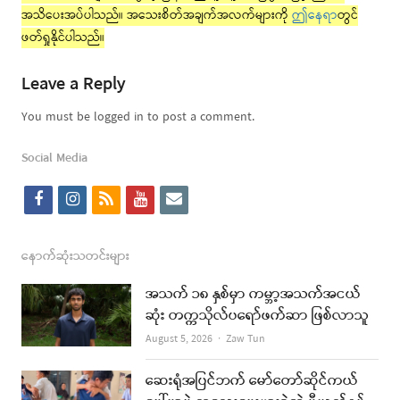
အသိပေးအပ်ပါသည်။ အသေးစိတ်အချက်အလက်များကို
ဤနေရာ
တွင်
ဖတ်ရှုနိုင်ပါသည်။
Leave a Reply
You must be logged in to post a comment.
Social Media
f
i
r
y
e
a
n
s
o
m
c
s
s
u
a
နောက်ဆုံးသတင်းများ
e
t
t
i
အသက် ၁၈ နှစ်မှာ ကမ္ဘာ့အသက်အငယ်
b
a
u
l
ဆုံး တက္ကသိုလ်ပရော်ဖက်ဆာ ဖြစ်လာသူ
o
g
b
Author
August 5, 2026
Zaw Tun
o
r
e
ဆေးရုံအပြင်ဘက် မော်တော်ဆိုင်ကယ်
k
a