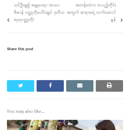
Previous
Next
သင်ဦးချ၍ အမျှဝေရာ (စာပေ
အတန်းထဲက တပည့်တိုင်း
navigation
post:
post:
ဗိမာန် ဝတ္တုတိုပေါင်းချုပ် ဒုတိယ
အတွက် ဆရာမရဲ့ လက်ဆောင်
ဆုရဝတ္တုတို)
မွန်
Share this post
twitter
facebook
email
print
You may also like...