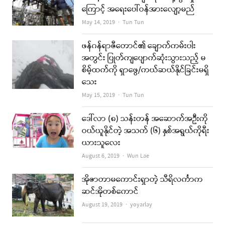
ကြောင့် အရေးပေါ်ဝန်အားလျော့မည်
Author
May 14, 2019
Tun Tun
ဖန်ဂန်ရာဇီတောင်၏ ချောက်ကမ်းပါး
အတွင်း ပြုတ်ကျပျောက်ဆုံးသွားသည့် မ
စိမ့်ထက်ကို ရှာဖွေ/ကယ်ဆယ်နိုင်ခြင်းမရှိ
သေး
Author
May 15, 2019
Tun Tun
ဒေါ်လာ (၈) သန်းတန် အဆောက်အဦးကို
ဝယ်ယူနိုင်တဲ့ အသက် (၆) နှစ်အရွယ်ကိုရီး
ယားသူလေး
Author
August 6, 2019
Wun Lae
အိုဇာတာမကောင်းရှာတဲ့ သီရိလင်္ကာက
ဆင်အိုတစ်ကောင်
Author
August 19, 2019
yoyarlay