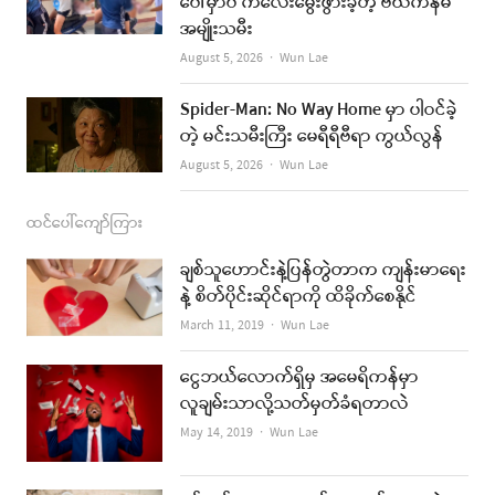
ပေါ်မှာပဲ ကလေးမွေးဖွားခဲ့တဲ့ ဗီယက်နမ်
အမျိုးသမီး
m
Author
August 5, 2026
Wun Lae
Spider-Man: No Way Home မှာ ပါဝင်ခဲ့
တဲ့ မင်းသမီးကြီး မေရီရီဗီရာ ကွယ်လွန်
Author
August 5, 2026
Wun Lae
ထင်ပေါ်ကျော်ကြား
ချစ်သူဟောင်းနဲ့ပြန်တွဲတာက ကျန်းမာရေး
နဲ့ စိတ်ပိုင်းဆိုင်ရာကို ထိခိုက်စေနိုင်
Author
March 11, 2019
Wun Lae
ငွေဘယ်လောက်ရှိမှ အမေရိကန်မှာ
လူချမ်းသာလို့သတ်မှတ်ခံရတာလဲ
Author
May 14, 2019
Wun Lae