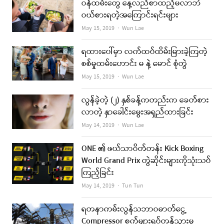
ဝန်ထမ်းတွေ နေ့လည်စာထည့်မလာဘဲ
ဝယ်စားရတဲ့အကြောင်းရင်းများ
Author
May 15, 2019
Wun Lae
ရထားပေါ်မှာ လက်ထပ်ထိမ်းမြားခဲ့ကြတဲ့
စစ်မှုထမ်းဟောင်း မ နဲ့ မောင် စုံတွဲ
Author
May 15, 2019
Wun Lae
လွန်ခဲ့တဲ့ (၂) နှစ်ခန့်ကတည်းက ခေတ်စား
လာတဲ့ နှာခေါင်းမွေးအရှည်ထားခြင်း
Author
May 14, 2019
Wun Lae
ONE ၏ ဖယ်သာဝိတ်တန်း Kick Boxing
World Grand Prix တွဲဆိုင်းများကိုသုံးသပ်
ကြည့်ခြင်း
Author
May 14, 2019
Tun Tun
ရတနာကမ်းလွန်သဘာဝဓာတ်ငွေ့
Compressor စက်များရပ်တန့်သွားမှု