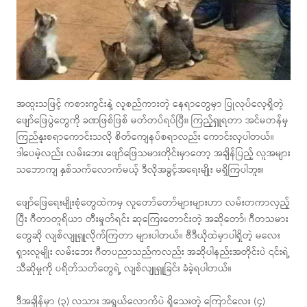
အထူးသဖြင့် ကစားကွင်းနဲ့ လူစည်ကားတဲ့ နေရာတွေမှာ ပြုလုပ်လေ့ရှိတဲ့
ဖျော်ဖြေပွဲတွေကို ခဏဖြစ်ဖြစ် မတ်တပ်ရပ်ပြီး၊ ကြည့်ရှူရတာ အင်မတန်မှ
ကြည်နူးစရာကောင်းသလို စိတ်ကျေနပ်စရာလည်း ကောင်းလှပါတယ်။
ဒါပေမဲ့လည်း လမ်းဘေး ဖျော်ဖြေသမားတိုင်းမှာတော့ အချိန်ပြည့် လူအများ
သဘောကျ နှစ်သက်လောက်မယ့် ဒီလိုအခွင့်အရေးမျိုး မရှိကြပါဘူး။
ဖျော်ဖြေရေးမျိုးစုံတွေထဲကမှ လူတော်တော်များများဟာ လမ်းတကာလှည့်
ပြီး ဂီတာတူရိယာ တီးမှုတ်ရင်း ဆုကြေးတောင်းတဲ့ အဆိုတော်၊ ဂီတသမား
တွေဆို လျစ်လျူရှူလိုက်ကြတာ များပါတယ်။ ဗီဒီယိုထဲမှာပါရှိတဲ့ မလေး
ရှားလူမျိုး လမ်းဘေး ဂီတပညာသည်ကလည်း အဆိုပါနည်းအတိုင်းပဲ ၎င်းရဲ့
သီဆိုမှုကို ပရိတ်သတ်တွေရဲ့ လျစ်လျူရှူခြင်း ခံခဲ့ရပါတယ်။
ဒီအချိန်မှာ (၃) လသား အရွယ်လောက်ပဲ ရှိသေးတဲ့ ကြောင်လေး (၄)