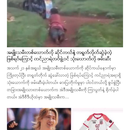
အမျိုးသမီးတစ်ယောက်ကို ဆိုင်ကယ်နဲ့ တရွတ်တိုက်ဆွဲခဲ့တဲ့
ဖြစ်ရပ်ကြောင့် ကင်ညာရဲတပ်ဖွဲ့ဝင် သုံးယောက်ကို ဖမ်းဆီး
အသက် ၂၁ နှစ်အရွယ် အမျိုးသမီးတစ်ယောက်ကို ဆိုင်ကယ်နောက်မှာ
ကြိုးတုပ်ပြီး တရွတ်တိုက် ဆွဲခေါ်လာတဲ့ ဖြစ်ရပ်ကြောင့် ကင်ညာရဲအရာရှိ
သုံးယောက်ကို ဖမ်းဆီးခဲ့ပါတယ်။ ဓားပြတိုက်မှုမှာ ပါဝင်တယ်လို့ စွပ်စွဲပြီး
တခြားအမျိုးသားတစ်ယောက်က အဲဒီအမျိုးသမီးကို ကြာပွတ်နဲ့ ရိုက်ခဲ့ပါ
တယ်။ အဲဒီဗီဒီယိုထဲမှာ အမျိုးသမီးက…