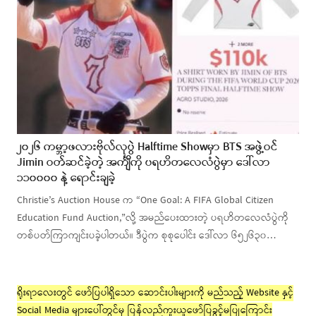
၂၀၂၆ ကမ္ဘာ့ဖလားဗိုလ်လုပွဲ Halftime Showမှာ BTS အဖွဲ့ဝင်
Jimin ဝတ်ဆင်ခဲ့တဲ့ အင်္ကျီကို ပရဟိတလေလံပွဲမှာ ဒေါ်လာ
၁၁၀၀၀၀ နဲ့ ရောင်းချခဲ့
Christie’s Auction House က “One Goal: A FIFA Global Citizen
Education Fund Auction,”လို့ အမည်ပေးထားတဲ့ ပရဟိတလေလံပွဲကို
တစ်ပတ်ကြာကျင်းပခဲ့ပါတယ်။ ဒီပွဲက စုစုပေါင်း ဒေါ်လာ ၆၅၂၆၃၀…
ရိုးရာလေးတွင် ဖော်ပြပါရှိသော ဆောင်းပါးများကို မည်သည့် Website နှင့်
Social Media များပေါ်တွင်မှ ပြန်လည်ကူးယူဖော်ပြခွင့်မပြုကြောင်း