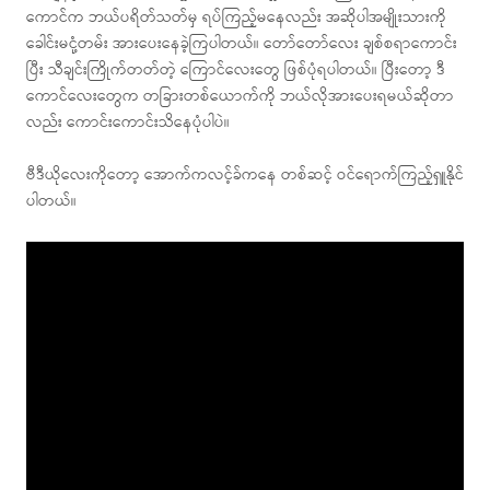
ကောင်က ဘယ်ပရိတ်သတ်မှ ရပ်ကြည့်မနေလည်း အဆိုပါအမျိုးသားကို
ခေါင်းမငုံ့တမ်း အားပေးနေခဲ့ကြပါတယ်။ တော်တော်လေး ချစ်စရာကောင်း
ပြီး သီချင်းကြိုက်တတ်တဲ့ ကြောင်လေးတွေ ဖြစ်ပုံရပါတယ်။ ပြီးတော့ ဒီ
ကောင်လေးတွေက တခြားတစ်ယောက်ကို ဘယ်လိုအားပေးရမယ်ဆိုတာ
လည်း ကောင်းကောင်းသိနေပုံပါပဲ။
ဗီဒီယိုလေးကိုတော့ အောက်ကလင့်ခ်ကနေ တစ်ဆင့် ဝင်ရောက်ကြည့်ရှူနိုင်
ပါတယ်။