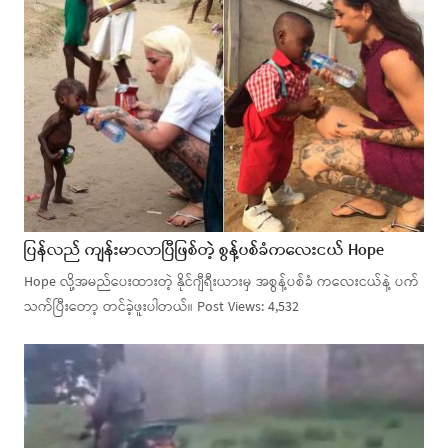
ပြန်လည် ကျန်းမာလာပြီဖြစ်တဲ့ စွန့်ပစ်ခံကလေးငယ် Hope
Hope လို့အမည်ပေးထားတဲ့ နိုင်ဂျီရီးယားမှ အစွန့်ပစ်ခံ ကလေးငယ်နဲ့ ပက်
သက်ပြီးတော့ တင်ခဲ့ဖူးပါတယ်။ Post Views: 4,532