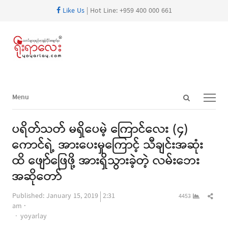
Like Us
| Hot Line: +959 400 000 661
Open
Menu
Menu
search
panel
ပရိတ်သတ် မရှိပေမဲ့ ကြောင်လေး (၄)
ကောင်ရဲ့ အားပေးမှုကြောင့် သီချင်းအဆုံး
ထိ ဖျော်ဖြေဖို့ အားရှိသွားခဲ့တဲ့ လမ်းဘေး
အဆိုတော်
Shar
Published:
January 15, 2019
2:31
4453
this
am
Author
post
yoyarlay