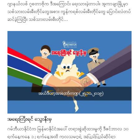
ဂျာနယ်လစ် ဂူစတာဗိုက ဒီအကြောင်း ရေးသားခဲ့တာပါ။ အူကာချာမြို့မှာ
သစ်သားလမ်းမီးတိုင်တွေအစား ကွန်ကရစ်လမ်းမီးတိုင်တွေ ပြောင်းလဲတပ်
ဆင်ခဲ့ကြပြီး သစ်သားလမ်းမီးတိုင်…
အရေးကြီးရင် သွေးနီးမှ
ဂမ်ဘီယာနိုင်ငံက မြန်မာနိုင်ငံအပေါ် တရားစွဲဆိုထားမှုကို ဒီဇင်ဘာလ ၁၀
ရက်နေ့ကနေ ၁၂ ရက်နေ့အထိ ကုလသမဂ္ဂရဲ့ အပြည်ပြည်ဆိုင်ရာ