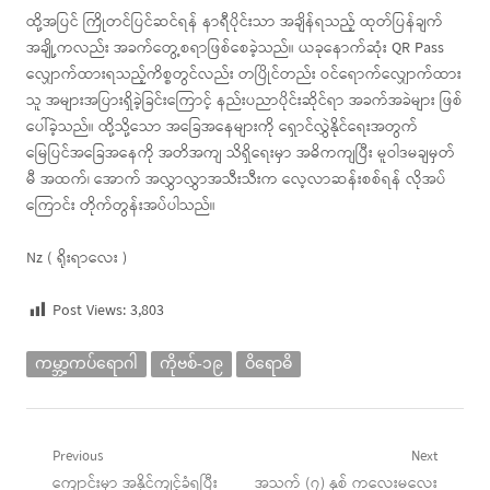
ထို့အပြင် ကြိုတင်ပြင်ဆင်ရန် နာရီပိုင်းသာ အချိန်ရသည့် ထုတ်ပြန်ချက်
အချို့ကလည်း အခက်တွေ့စရာဖြစ်စေခဲ့သည်။ ယခုနောက်ဆုံး QR Pass
လျှောက်ထားရသည့်ကိစ္စတွင်လည်း တပြိုင်တည်း ဝင်ရောက်လျှောက်ထား
သူ အများအပြားရှိခဲ့ခြင်းကြောင့် နည်းပညာပိုင်းဆိုင်ရာ အခက်အခဲများ ဖြစ်
ပေါ်ခဲ့သည်။ ထို့သို့သော အခြေအနေများကို ရှောင်လွှဲနိုင်ရေးအတွက်
မြေပြင်အခြေအနေကို အတိအကျ သိရှိရေးမှာ အဓိကကျပြီး မူဝါဒမချမှတ်
မီ အထက်၊ အောက် အလွှာလွှာအသီးသီးက လေ့လာဆန်းစစ်ရန် လိုအပ်
ကြောင်း တိုက်တွန်းအပ်ပါသည်။
Nz ( ရိုးရာလေး )
Post Views:
3,803
ကမ္ဘာ့ကပ်ရောဂါ
ကိုဗစ်-၁၉
ဝိရောဓိ
Post
Previous
Next
Previous
Next
ကျောင်းမှာ အနိုင်ကျင့်ခံရပြီး
အသက် (၇) နှစ် ကလေးမလေး