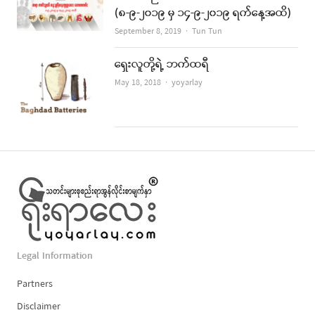
(၈-၉-၂၀၁၉ မှ ၁၄-၉-၂၀၁၉ ရက်နေ့အထိ)
Author
September 8, 2019
Tun Tun
ရှေးလူတို့ရဲ့ ဘက်ထရီ
Author
May 18, 2018
yoyarlay
Legal Information
Partners
Disclaimer