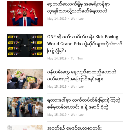
ငွေဘယ်လောက်ရှိမှ အမေရိကန်မှာ
လူချမ်းသာလို့သတ်မှတ်ခံရတာလဲ
Author
May 14, 2019
Wun Lae
ONE ၏ ဖယ်သာဝိတ်တန်း Kick Boxing
World Grand Prix တွဲဆိုင်းများကိုသုံးသပ်
ကြည့်ခြင်း
Author
May 14, 2019
Tun Tun
ဝန်ထမ်းတွေ နေ့လည်စာထည့်မလာဘဲ
ဝယ်စားရတဲ့အကြောင်းရင်းများ
Author
May 15, 2019
Wun Lae
ရထားပေါ်မှာ လက်ထပ်ထိမ်းမြားခဲ့ကြတဲ့
စစ်မှုထမ်းဟောင်း မ နဲ့ မောင် စုံတွဲ
Author
May 15, 2019
Wun Lae
အပတ်စဉ် ဗေဒင်ဟောစာတမ်း