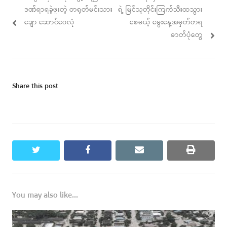
navigation
post:
post:
ဒဏ်ရာရခဲ့ဖူးတဲ့ တရုတ်မင်းသား
ရဲ့ မြင်သူတိုင်းကြက်သီးထသွား
ချော ဆောင်ဝေလုံ
စေမယ့် မွေးနေ့အမှတ်တရ
ဓာတ်ပုံတွေ
Share this post
twitter
facebook
email
print
You may also like...