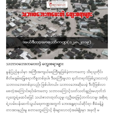
သဘာဝဘေးကပေးတဲ့ တွေးစရာများ
မွန်ပြည်နယ်မှာ အကြီးအကျယ်ရေကြီးမှုဖြစ်ခဲ့တာကတော့ သိရသူတိုင်း
စိတ်မချမ်းမြေ့စရာကိစ္စတစ်ခုပါ။ ဒီရေကြီးမှုဟာ ရုတ်တရက်ဖြစ်ပွားလာတဲ့
သဘာဝဘေးတစ်ခုလည်း ဖြစ်ပါတယ်။ သဘာဝဘေးဆိုပေမဲ့ ဒီလိုဖြစ်လာ
စေတဲ့အကြောင်းရင်းခံကတော့ သဘာဝကြောင့်သတ်သတ်ချည်းမဟုတ်ဘဲ
လူတွေရဲ့မဆင်မခြင် သယံဇာတထုတ်ယူမှု၊ လူဦးရေမြင့်တက်လာမှု၊ အစိုးရ
ရဲ့လမ်းပန်းဆက်သွယ်ရေးကဏ္ဍအတွက် ဘေးအန္တရာယ်ဆိုင်ရာ စီမံခန့်ခွဲ
တာအားနည်းမှု စတာတွေကြောင့် မိုးများလာတဲ့အခါမျိုးမှာ အခုလို မ