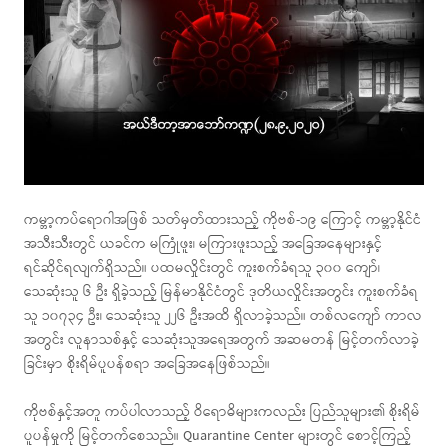
ကမ္ဘာ့ကပ်ရောဂါအဖြစ် သတ်မှတ်ထားသည့် ကိုဗစ်-၁၉ ကြောင့် ကမ္ဘာ့နိုင်ငံ
အသီးသီးတွင် ယခင်က မကြုံဖူး၊ မကြားဖူးသည့် အခြေအနေများနှင့်
ရင်ဆိုင်ရလျက်ရှိသည်။ ပထမလှိုင်းတွင် ကူးစက်ခံရသူ ၃၀၀ ကျော်၊
သေဆုံးသူ ၆ ဦး ရှိခဲ့သည့် မြန်မာနိုင်ငံတွင် ဒုတိယလှိုင်းအတွင်း ကူးစက်ခံရ
သူ ၁၀၇၃၄ ဦး၊ သေဆုံးသူ ၂၂၆ ဦးအထိ ရှိလာခဲ့သည်။ တစ်လကျော် ကာလ
အတွင်း လူနာသစ်နှင့် သေဆုံးသူအရေအတွက် အဆမတန် မြင့်တက်လာခဲ့
ခြင်းမှာ စိုးရိမ်ပူပန်စရာ အခြေအနေဖြစ်သည်။
ကိုဗစ်နှင့်အတူ ကပ်ပါလာသည့် ဝိရောဓိများကလည်း ပြည်သူများ၏ စိုးရိမ်
ပူပန်မှုကို မြင့်တက်စေသည်။ Quarantine Center များတွင် စောင့်ကြည့်