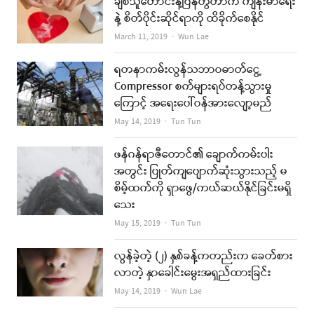
ချစ်သူဟောင်းနဲ့ပြန်တွဲတာက ကျန်းမာရေး
နဲ့ စိတ်ပိုင်းဆိုင်ရာကို ထိခိုက်စေနိုင်
Author
March 11, 2019
Wun Lae
ရတနာကမ်းလွန်သဘာဝဓာတ်ငွေ့
Compressor စက်များရပ်တန့်သွားမှု
ကြောင့် အရေးပေါ်ဝန်အားလျော့မည်
Author
May 14, 2019
Tun Tun
ဖန်ဂန်ရာဇီတောင်၏ ချောက်ကမ်းပါး
အတွင်း ပြုတ်ကျပျောက်ဆုံးသွားသည့် မ
စိမ့်ထက်ကို ရှာဖွေ/ကယ်ဆယ်နိုင်ခြင်းမရှိ
သေး
Author
May 15, 2019
Tun Tun
လွန်ခဲ့တဲ့ (၂) နှစ်ခန့်ကတည်းက ခေတ်စား
လာတဲ့ နှာခေါင်းမွေးအရှည်ထားခြင်း
Author
May 14, 2019
Wun Lae