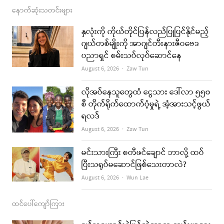
c
s
s
u
a
နောက်ဆုံးသတင်းများ
e
t
t
i
နှလုံးကို ကိုယ်တိုင်ပြန်လည်ပြုပြင်နိုင်မည့်
b
a
u
l
ဂျယ်တစ်မျိုးကို အာဂျင်တီးနားဇီဝဗေဒ
ပညာရှင် စမ်းသပ်လုပ်ဆောင်နေ
o
g
b
Author
August 6, 2026
Zaw Tun
o
r
e
k
a
လိုအပ်နေသူတွေထံ ငွေသား ဒေါ်လာ ၅၅၀
စီ တိုက်ရိုက်ထောက်ပံ့မှုရဲ့ အံ့အားသင့်ဖွယ်
m
ရလဒ်
Author
August 6, 2026
Zaw Tun
မင်းသားကြီး စတီဖင်ချောင် ဘာလို့ ထပ်
ပြီးသရုပ်မဆောင်ဖြစ်သေးတာလဲ?
Author
August 6, 2026
Wun Lae
ထင်ပေါ်ကျော်ကြား