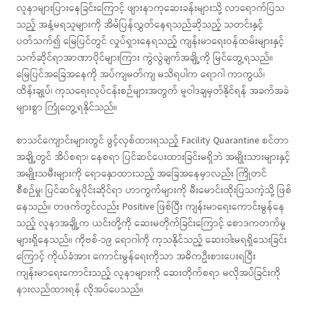
လူနာများပြားနေခြင်းကြောင့် ဖျားနာကုဆေးခန်းများသို့ လာရောက်ပြသ
သည့် အနံ့မရသူများကို အိမ်ပြန်လွှတ်နေရသည်ဆိုသည့် သတင်းနှင့်
ပတ်သက်၍ မြေပြင်တွင် လှုပ်ရှားနေရသည့် ကျန်းမာရေးဝန်ထမ်းများနှင့်
သက်ဆိုင်ရာအာဏာပိုင်များကြား ကွဲလွဲချက်အချို့ကို မြင်တွေ့ရသည်။
မြေပြင်အခြေအနေကို အပ်ကျမတ်ကျ မသိရပါက ရောဂါ ကာကွယ်၊
ထိန်းချုပ်၊ ကုသရေးလုပ်ငန်းစဉ်များအတွက် မူဝါဒချမှတ်နိုင်ရန် အခက်အခဲ
များစွာ ကြုံတွေ့ရနိုင်သည်။
စာသင်ကျောင်းများတွင် ဖွင့်လှစ်ထားရသည့် Facility Quarantine စင်တာ
အချို့တွင် အိပ်စရာ၊ နေစရာ ပြင်ဆင်ပေးထားခြင်းမရှိဘဲ အမျိုးသားများနှင့်
အမျိုးသမီးများကို ရောနှောထားသည့် အခြေအနေမှာလည်း ကြိုတင်
စီစဉ်မှု၊ ပြင်ဆင်မှုပိုင်းဆိုင်ရာ ဟာကွက်များကို မီးမောင်းထိုးပြသကဲ့သို့ ဖြစ်
နေသည်။ တဖက်တွင်လည်း Positive ဖြစ်ပြီး ကျန်းမာရေးကောင်းမွန်နေ
သည့် လူနာအချို့က ယင်းတို့ကို ဆေးမတိုက်ခြင်းကြောင့် စောဒကတက်မှု
များရှိနေသည်။ ကိုဗစ်-၁၉ ရောဂါကို ကုသနိုင်သည့် ဆေးဝါးမရရှိသေးခြင်း
ကြောင့် ကိုယ်ခံအား ကောင်းမွန်ရေးကိုသာ အဓိကဦးစားပေးရပြီး
ကျန်းမာရေးကောင်းသည့် လူနာများကို ဆေးတိုက်စရာ မလိုအပ်ခြင်းကို
နားလည်ထားရန် လိုအပ်ပေသည်။