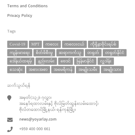
Terms and Conditions
Privacy Policy
Tags
Covid-19
MPT
ကလေး
ကလေးငယ်
ကိုရိုနာဗိုင်းရပ်စ်
ကျန်းမာရေး
စိတ်ဖိစီးမှု
ဆရာကင်္ကသူ
တရုတ်
တရုတ်နိုင်ငံ
ဒေါ်နယ်ထရမ့်
နည်းလမ်း
ဗေဒင်
မြန်မာနိုင်ငံ
လှူဒါန်း
သေဆုံး
အစားအစာ
အမေရိကန်
အမျိုးသမီး
အမျိုးသား
ဆက်သွယ်ရန်
အမှတ်(၁၃၂)၊ ၇လွှာ၊
အနော်ရထာလမ်းနှင့် ဗိုလ်မြတ်ထွန်းလမ်းထောင့်၊
ဗိုလ်တထောင်မြို့နယ်၊ ရန်ကုန်မြို့။
news@yoyarlay.com
+959 400 000 661