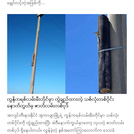
မျှော်လင့်တဲ့အဖြစ်ကို…
ကွန်ကရစ်လမ်းမီးတိုင်မှာ တွဲချည်ထားတဲ့ သစ်လုံးတစ်ပိုင်း
နောက်ကွယ်မှ ဇာတ်လမ်းတစ်ပုဒ်
အာဂျင်တီးနားနိုင်ငံ အူကာချာမြို့ရဲ့ ကွန်ကရစ်လမ်းမီးတိုင်မှာ သစ်လုံး
တစ်ပိုင်းကို တွဲချည်ထားပြီး အဲဒီနောက်ကွယ်မှာတော့ လှပတဲ့ ဇာတ်လမ်း
တစ်ပုဒ် ရှိနေပါတယ်။ လွန်ခဲ့တဲ့ နှစ်အတော်ကြာလောက်က ဒေသခံ