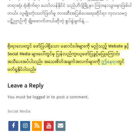
တရားရုံး ရုံးစိုက်ရာ ဟော်လန်နိုင်ငံ သည်ဟိဂျ်မြို့မှာ ကြားနာသွားမှာဖြစ်ပါ
တယ်။ လူမျိုးတုံးသတ်ဖြတ်မှု တားဆီးအပြစ်ပေးရေးဆိုင်ရာ ကုလသမဂ္ဂ
ပဋိညာဉ်ကို ချိုးဖောက်တယ်ဆိုတဲ့ စွပ်စွဲချက်နဲ့…
ရိုးရာလေးတွင် ဖော်ပြပါရှိသော ဆောင်းပါးများကို မည်သည့် Website နှင့်
Social Media များပေါ်တွင်မှ ပြန်လည်ကူးယူဖော်ပြခွင့်မပြုကြောင်း
အသိပေးအပ်ပါသည်။ အသေးစိတ်အချက်အလက်များကို
ဤနေရာ
တွင်
ဖတ်ရှုနိုင်ပါသည်။
Leave a Reply
You must be logged in to post a comment.
Social Media
f
i
r
y
e
a
n
s
o
m