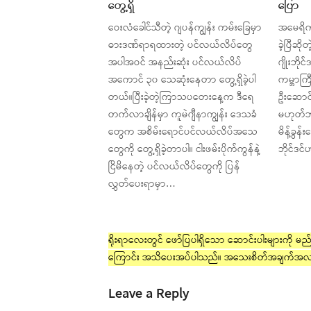
တွေ့ရှိ
ပြော
ဝေးလံခေါင်သီတဲ့ ဂျပန်ကျွန်း ကမ်းခြေမှာ
အမေရိကန
ဓားဒဏ်ရာရထားတဲ့ ပင်လယ်လိပ်တွေ
ခဲ့ပြီဆိ
အပါအဝင် အနည်းဆုံး ပင်လယ်လိပ်
ဂျိုးဘို
အကောင် ၃၀ သေဆုံးနေတာ တွေ့ရှိခဲ့ပါ
ကမ္ဘာကြီ
တယ်။ပြီးခဲ့တဲ့ကြာသပတေးနေ့က ဒီရေ
ဦးဆောင
တက်လာချိန်မှာ ကူမဲဂျီနာကျွန်း ဒေသခံ
မဟုတ်ဘူ
တွေက အစိမ်းရောင်ပင်လယ်လိပ်အသေ
မိန့်ခွန်
တွေကို တွေ့ရှိခဲ့တာပါ။ ငါးဖမ်းပိုက်ကွန်နဲ့
ဘိုင်ဒင
ငြိမိနေတဲ့ ပင်လယ်လိပ်တွေကို ပြန်
လွှတ်ပေးရာမှာ…
ရိုးရာလေးတွင် ဖော်ပြပါရှိသော ဆောင်းပါးများကို မည်သ
ကြောင်း အသိပေးအပ်ပါသည်။ အသေးစိတ်အချက်အလ
Leave a Reply