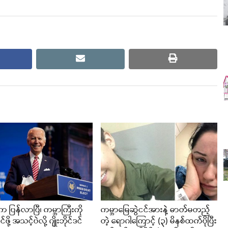
cebook
email
print
 ပြန်လာပြီ၊ ကမ္ဘာကြီးကို
ကမ္ဘာမြေဆွဲငင်အားနဲ့ ဓာတ်မတည့်
ို့ အသင့်ပဲလို့ ဂျိုးဘိုင်ဒင်
တဲ့ ရောဂါကြောင့် (၃) မိနစ်ထက်ပိုပြီး