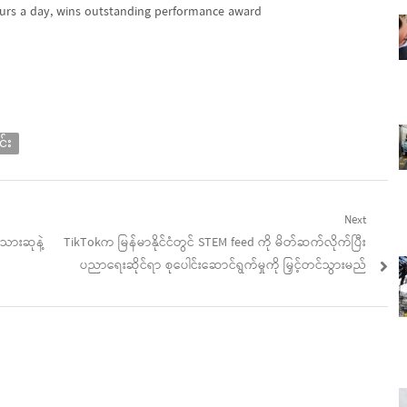
ours a day, wins outstanding performance award
်း
Next
Next
သားဆုနဲ့
TikTokက မြန်မာနိုင်ငံတွင် STEM feed ကို မိတ်ဆက်လိုက်ပြီး
post:
ပညာရေးဆိုင်ရာ စုပေါင်းဆောင်ရွက်မှုကို မြှင့်တင်သွားမည်