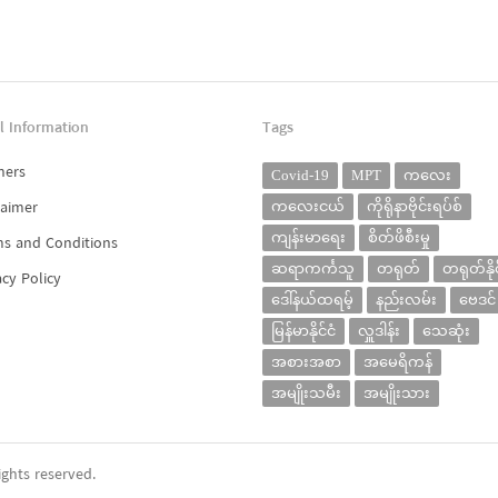
l Information
Tags
ners
Covid-19
MPT
ကလေး
laimer
ကလေးငယ်
ကိုရိုနာဗိုင်းရပ်စ်
ကျန်းမာရေး
စိတ်ဖိစီးမှု
s and Conditions
ဆရာကင်္ကသူ
တရုတ်
တရုတ်နိုင
acy Policy
ဒေါ်နယ်ထရမ့်
နည်းလမ်း
ဗေဒင်
မြန်မာနိုင်ငံ
လှူဒါန်း
သေဆုံး
အစားအစာ
အမေရိကန်
အမျိုးသမီး
အမျိုးသား
ghts reserved.