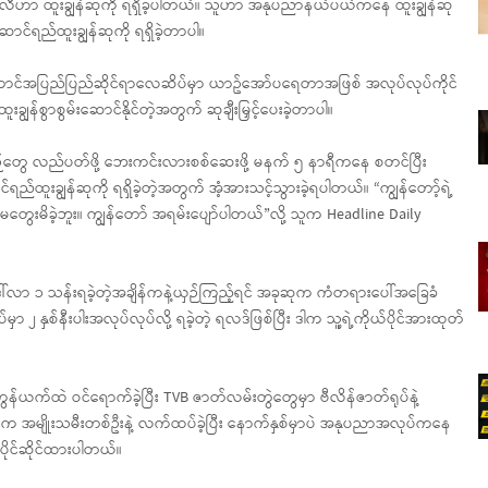
ကာလီဟာ ထူးချွန်ဆုကို ရရှိခဲ့ပါတယ်။ သူဟာ အနုပညာနယ်ပယ်ကနေ ထူးချွန်ဆု
င်ရည်ထူးချွန်ဆုကို ရရှိခဲ့တာပါ။
ောင်အပြည်ပြည်ဆိုင်ရာလေဆိပ်မှာ ယာဥ်အော်ပရေတာအဖြစ် အလုပ်လုပ်ကိုင်
ချွန်စွာစွမ်းဆောင်နိုင်တဲ့အတွက် ဆုချီးမြှင့်ပေးခဲ့တာပါ။
်တွေ လည်ပတ်ဖို့ ဘေးကင်းလားစစ်ဆေးဖို့ မနက် ၅ နာရီကနေ စတင်ပြီး
်ထူးချွန်ဆုကို ရရှိခဲ့တဲ့အတွက် အံ့အားသင့်သွားခဲ့ရပါတယ်။ “ကျွန်တော့်ရဲ့
ွေးမိခဲ့ဘူး။ ကျွန်တော် အရမ်းပျော်ပါတယ်”လို့ သူက Headline Daily
်လာ ၁ သန်းရခဲ့တဲ့အချိန်ကနဲ့ယှဉ်ကြည့်ရင် အခုဆုက ကံတရားပေါ်အခြေခံ
နှစ်နီးပါးအလုပ်လုပ်လို့ ရခဲ့တဲ့ ရလဒ်ဖြစ်ပြီး ဒါက သူ့ရဲ့ကိုယ်ပိုင်အားထုတ်
်ယက်ထဲ ဝင်ရောက်ခဲ့ပြီး TVB ဇာတ်လမ်းတွဲတွေမှာ ဗီလိန်ဇာတ်ရုပ်နဲ့
ီးက အမျိုးသမီးတစ်ဦးနဲ့ လက်ထပ်ခဲ့ပြီး နောက်နှစ်မှာပဲ အနုပညာအလုပ်ကနေ
 ပိုင်ဆိုင်ထားပါတယ်။