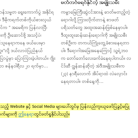
မတ်တပ်မရပ်နိုင်တဲ့ အမျိုးသမီး
်သမ္မတ ရွေးကောက်ပွဲ အနိုင်ရ
ကမ္ဘာမြေကြီးဆွဲငင်အားနဲ့ ဓာတ်မတည့်တဲ့
ုတဲ့ ဒီမိုကရက်တစ်ကိုယ်စားလှယ်
ရောဂါလို့ ကြားလိုက်တာနဲ့ စာဖတ်
င်ဒင်က ” အမေရိက ပြန်လာပြီ၊
ပရိသတ်တွေ အထူးအဆန်းဖြစ်နေမှာပါ။
းကို ဦးဆောင်ဖို့ အသင့်ပဲ၊
ဒီထူးထူးဆန်းဆန်းရောဂါကို အမျိုးသမီး
်သူနေရာကနေ ဖယ်ပေးမှာ
တစ်ဦးက တကယ်ကြုံတွေ့ခံစားနေရတာ
း”လို့ ဒယ်လာဝဲပြည်နယ်
ပါ။ ဒီရောဂါအခြေအနေကြောင့် သူ့ရဲ့ဘဝ
းပြောပွဲမှာ ပြောကြားခဲ့ပါတယ်။ ဂျိုး
က တော်တော်လေးခက်ခဲနေရပါတယ်။ လ
်ဟာ ဇန်နဝါရီလ ၂၀ ရက်မှာ…
င်ဒ်ဆီ ဂျွန်ဆန်ဆိုတဲ့ အဲဒီအမျိုးသမီးက
(၂၃) နာရီလောက် အိပ်ရာထဲ လဲလှောင်း
နေရတာပါ။ တစ်နေ့ကို…
ည့် Website နှင့် Social Media များပေါ်တွင်မှ ပြန်လည်ကူးယူဖော်ပြခွင့်မပြု
က်များကို
ဤနေရာ
တွင်ဖတ်ရှုနိုင်ပါသည်။