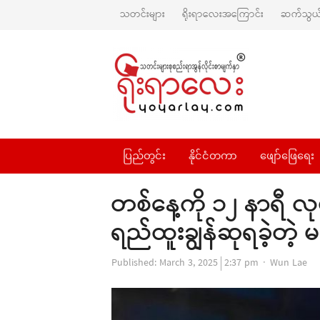
သတင်းများ
ရိုးရာလေးအကြောင်း
ဆက်သွယ်
ပြည်တွင်း
နိုင်ငံတကာ
ဖျော်ဖြေရေး
တစ်နေ့ကို ၁၂ နာရီ လ
ရည်ထူးချွန်ဆုရခဲ့တဲ့
Author
Published:
March 3, 2025
2:37 pm
Wun Lae