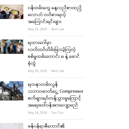
ဝန်ထမ်းတွေ နေ့လည်စာထည့်
မလာဘဲ ဝယ်စားရတဲ့
အကြောင်းရင်းများ
Author
May 15, 2019
Wun Lae
ရထားပေါ်မှာ
လက်ထပ်ထိမ်းမြားခဲ့ကြတဲ့
စစ်မှုထမ်းဟောင်း မ နဲ့ မောင်
စုံတွဲ
Author
May 15, 2019
Wun Lae
ရတနာကမ်းလွန်
သဘာဝဓာတ်ငွေ့ Compressor
စက်များရပ်တန့်သွားမှုကြောင့်
အရေးပေါ်ဝန်အားလျော့မည်
Author
May 14, 2019
Tun Tun
ဖန်ဂန်ရာဇီတောင်၏