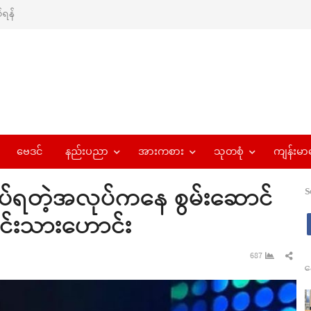
ရန်
ဗေဒင်
နည်းပညာ
အားကစား
သုတစုံ
ကျန်းမာ
ုပ်ရတဲ့အလုပ်ကနေ စွမ်းဆောင်
S
 မင်းသားဟောင်း
Sha
687
န
this
pos