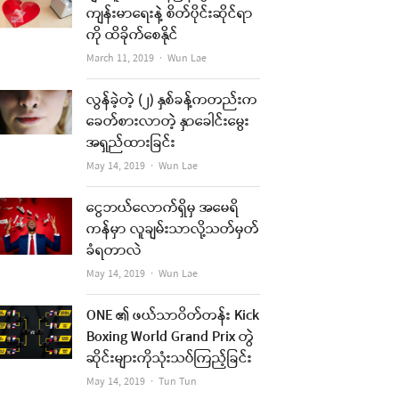
ကျန်းမာရေးနဲ့ စိတ်ပိုင်းဆိုင်ရာ
ကို ထိခိုက်စေနိုင်
Author
March 11, 2019
Wun Lae
လွန်ခဲ့တဲ့ (၂) နှစ်ခန့်ကတည်းက
ခေတ်စားလာတဲ့ နှာခေါင်းမွေး
အရှည်ထားခြင်း
Author
May 14, 2019
Wun Lae
ငွေဘယ်လောက်ရှိမှ အမေရိ
ကန်မှာ လူချမ်းသာလို့သတ်မှတ်
ခံရတာလဲ
Author
May 14, 2019
Wun Lae
ONE ၏ ဖယ်သာဝိတ်တန်း Kick
Boxing World Grand Prix တွဲ
ဆိုင်းများကိုသုံးသပ်ကြည့်ခြင်း
Author
May 14, 2019
Tun Tun