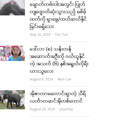
ချောက်ကမ်းပါးအတွင်း ပြုတ်
ကျပျောက်ဆုံးသွားသည့် မစိမ့်
ထက်ကို ရှာဖွေ/ကယ်ဆယ်နိုင်
ခြင်းမရှိသေး
Author
May 15, 2019
Tun Tun
ဒေါ်လာ (၈) သန်းတန်
အဆောက်အဦးကို ဝယ်ယူနိုင်
တဲ့ အသက် (၆) နှစ်အရွယ်ကိုရီး
ယားသူလေး
Author
August 6, 2019
Wun Lae
အိုဇာတာမကောင်းရှာတဲ့ သီရိ
လင်္ကာကဆင်အိုတစ်ကောင်
Author
August 19, 2019
yoyarlay