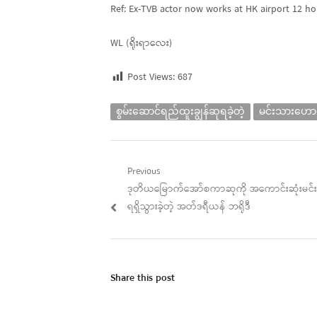
Ref: Ex-TVB actor now works at HK airport 12 h
WL (ရိုးရာလေး)
Post Views:
687
စွမ်းဆောင်ရည်ထူးချွန်ဆုရခဲ့တဲ့
မင်းသားဟောင
Post
Previous
Previous
ဒုတိယမြောက်အော်စကာဆုကို အကောင်းဆုံးမင်း
navigation
post:
ရရှိသွားခဲ့တဲ့ အတ်ဒရီယန် ဘရိုဒီ
Share this post