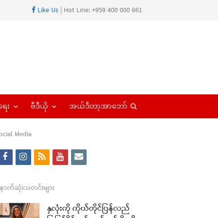
Like Us
| Hot Line: +959 400 000 661
Open
ရေး
ဗီဒီယို
အယ်ဒီတာ့အာဘော်
search
panel
ocial Media
f
i
r
y
e
a
n
s
o
m
re
c
s
s
u
a
ောက်ဆုံးသတင်းများ
t
e
t
t
i
နှလုံးကို ကိုယ်တိုင်ပြန်လည်