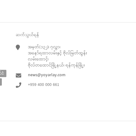
ဆက်သွယ်ရန်
အမှတ်(၁၃၂)၊ ၇လွှာ၊
အနော်ရထာလမ်းနှင့် ဗိုလ်မြတ်ထွန်း
လမ်းထောင့်၊
ဗိုလ်တထောင်မြို့နယ်၊ ရန်ကုန်မြို့။
်ငံ
news@yoyarlay.com
+959 400 000 661