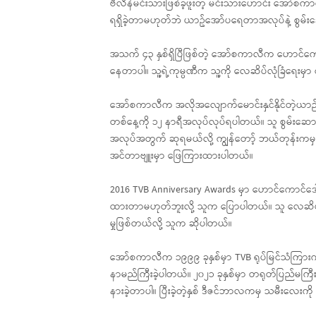
ဗီလိန်မင်းသားဖြစ်ခဲ့ဖူးတဲ့ မင်းသားဟောင်း အော်စ
ရရှိခဲ့တာမဟုတ်ဘဲ ယာဥ်အော်ပရေတာအလုပ်နဲ့ စွမ်းဆော
အသက် ၄၃ နှစ်ရှိပြီဖြစ်တဲ့ အော်စကာလီက ဟောင်က
နေတာပါ။ သူ့ရဲ့ကုမ္ပဏီက သူ့ကို လေဆိပ်လုံခြံရေးမှာ ထူး
အော်စကာလီက အလိုအလျောက်မောင်းနှင်နိုင်တဲ့ယာဉ
တစ်နေ့ကို ၁၂ နာရီအလုပ်လုပ်ရပါတယ်။ သူ စွမ်းဆောင်ရည
အလုပ်အတွက် ဆုရမယ်လို့ ကျွန်တော့် ဘယ်တုန်းကမှမတ
အင်တာဗျူးမှာ ဖြေကြားထားပါတယ်။
2016 TVB Anniversary Awards မှာ ဟောင်ကောင်ဒေါ
ထားတာမဟုတ်ဘူးလို့ သူက ပြောပါတယ်။ သူ လေဆိပ်မှာ ၂ 
မှုဖြစ်တယ်လို့ သူက ဆိုပါတယ်။
အော်စကာလီက ၁၉၉၉ ခုနှစ်မှာ TVB ရုပ်မြင်သံကြားကွန
နာမည်ကြီးခဲ့ပါတယ်။ ၂၀၂၁ ခုနှစ်မှာ တရုတ်ပြည်မကြ
နားခဲ့တာပါ။ ပြီးခဲ့တဲ့နှစ် ဒီဇင်ဘာလကမှ သမီးလေးကို