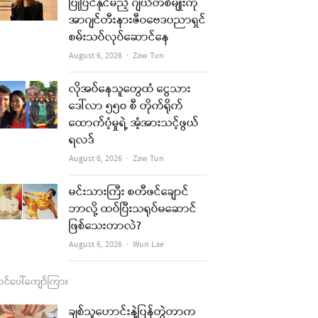
b
a
u
l
ပြုပြင်နိုင်မည့် ဂျယ်တစ်မျိုးကို
အာဂျင်တီးနားဇီဝဗေဒပညာရှင်
o
g
b
စမ်းသပ်လုပ်ဆောင်နေ
o
r
e
Author
August 6, 2026
Zaw Tun
k
a
လိုအပ်နေသူတွေထံ ငွေသား
m
ဒေါ်လာ ၅၅၀ စီ တိုက်ရိုက်
ထောက်ပံ့မှုရဲ့ အံ့အားသင့်ဖွယ်
ရလဒ်
Author
August 6, 2026
Zaw Tun
မင်းသားကြီး စတီဖင်ချောင်
ဘာလို့ ထပ်ပြီးသရုပ်မဆောင်
ဖြစ်သေးတာလဲ?
Author
August 6, 2026
Wun Lae
င်ပေါ်ကျော်ကြား
ချစ်သူဟောင်းနဲ့ပြန်တွဲတာက