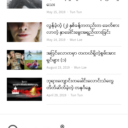
သေး
Author
May 15, 2019
Tun Tun
လွန်ခဲ့တဲ့ (၂) နှစ်ခန့်ကတည်းက ခေတ်စား
လာတဲ့ နှာခေါင်းမွေးအရှည်ထားခြင်း
Author
May 14, 2019
Wun Lae
အပြင်လောကမှာ တကယ်ရှိတဲ့စွမ်းအား
ရှင်များ (၁)
Author
August 23, 2019
Wun Lae
ဘုရားကျောင်းကခေါင်းလောင်းသံတွေ
တိတ်ဆိတ်ခဲ့တဲ့ တနင်္ဂနွေ
Author
April 29, 2019
Tun Tun