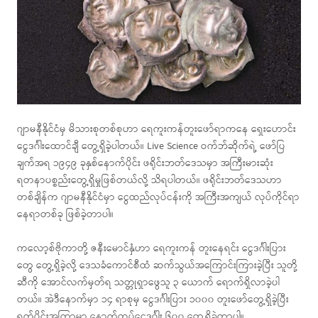
ဂျာမနီနိုင်ငံမှ မိသားစုတစ်စုဟာ ရေကူးကန်တူးဖော်ရာကနေ ရှေးဟောင်း
ငွေဒင်္ဂါးထောင်ချီ တွေ့ရှိခဲ့ပါတယ်။ Live Science ဝက်ဘ်ဆိုက်ရဲ့ ဖော်ပြ
ချက်အရ ၁၉၄၉ ခုနှစ်နောက်ပိုင်း ဖရိုင်းဘတ်ဒေသမှာ အကြီးမားဆုံး
ရတနာပစ္စည်းတွေ့ရှိမှုဖြစ်တယ်လို့ သိရပါတယ်။ ဖရိုင်းဘတ်ဒေသဟာ
တစ်ချိန်က ဂျာမနီနိုင်ငံမှာ ငွေထည်လုပ်ငန်းကို အကြီးအကျယ် လုပ်ကိုင်ရာ
နေရာတစ်ခု ဖြစ်ခဲ့တာပါ။
ကလော့စ်ဗိုကာတို့ ဇနီးမောင်နှံဟာ ရေကူးကန် တူးနေရင်း ငွေဒင်္ဂါးပြား
တွေ တွေ့ရှိခဲ့လို့ ဒေသခံကောင်စီထံ ဆက်သွယ်အကြောင်းကြားခဲ့ပြီး သူတို့
ဆီကို အောင်လက်မှတ်ရ သတ္တုရှာဖွေသူ ၃ ယောက် ရောက်ရှိလာခဲ့ပါ
တယ်။ အဲဒီနောက်မှာ ၁၄ ရာစုမှ ငွေဒင်္ဂါးပြား ၁၀၀၀ တူးဖော်တွေ့ရှိခဲ့ပြီး
ရက်ပိုင်းအကြာမှာ နောက်ထပ်ငွေဒင်္ဂါး ၆၀၀ တွေ့ရှိခဲ့တာပါ။