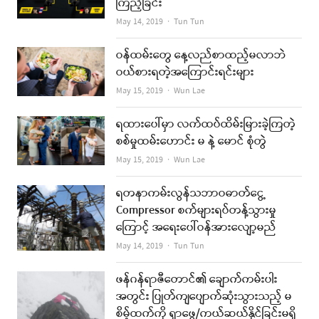
ကြည့်ခြင်း
Author
May 14, 2019
Tun Tun
ဝန်ထမ်းတွေ နေ့လည်စာထည့်မလာဘဲ
ဝယ်စားရတဲ့အကြောင်းရင်းများ
Author
May 15, 2019
Wun Lae
ရထားပေါ်မှာ လက်ထပ်ထိမ်းမြားခဲ့ကြတဲ့
စစ်မှုထမ်းဟောင်း မ နဲ့ မောင် စုံတွဲ
Author
May 15, 2019
Wun Lae
ရတနာကမ်းလွန်သဘာဝဓာတ်ငွေ့
Compressor စက်များရပ်တန့်သွားမှု
ကြောင့် အရေးပေါ်ဝန်အားလျော့မည်
Author
May 14, 2019
Tun Tun
ဖန်ဂန်ရာဇီတောင်၏ ချောက်ကမ်းပါး
အတွင်း ပြုတ်ကျပျောက်ဆုံးသွားသည့် မ
စိမ့်ထက်ကို ရှာဖွေ/ကယ်ဆယ်နိုင်ခြင်းမရှိ