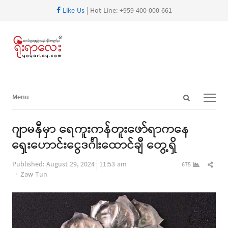
Like Us
| Hot Line: +959 400 000 661
Open
Menu
Menu
search
panel
ဂျာမနီမှာ ရေကူးကန်တူးဖော်ရာကနေ
ရှေးဟောင်းငွေဒင်္ဂါးထောင်ချီ တွေ့ရှိ
Shar
Published:
August 29, 2024
11:53 am
675
Author
this
Zaw Tun
post