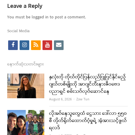
Leave a Reply
You must be logged in to post a comment.
Social Media
f
i
r
y
e
a
n
s
o
m
c
s
s
u
a
နောက်ဆုံးသတင်းများ
e
t
t
i
နှလုံးကို ကိုယ်တိုင်ပြန်လည်ပြုပြင်နိုင်မည့်
b
a
u
l
ဂျယ်တစ်မျိုးကို အာဂျင်တီးနားဇီဝဗေဒ
ပညာရှင် စမ်းသပ်လုပ်ဆောင်နေ
o
g
b
Author
August 6, 2026
Zaw Tun
o
r
e
k
a
လိုအပ်နေသူတွေထံ ငွေသား ဒေါ်လာ ၅၅၀
စီ တိုက်ရိုက်ထောက်ပံ့မှုရဲ့ အံ့အားသင့်ဖွယ်
m
ရလဒ်