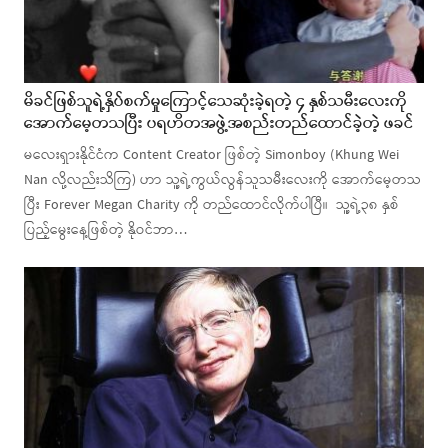
မိခင်ဖြစ်သူရဲ့နှိပ်စက်မှုကြောင့်သေဆုံးခဲ့ရတဲ့ ၄ နှစ်သမီးလေးကို
အောက်မေ့တသပြီး ပရဟိတအဖွဲ့အစည်းတည်ထောင်ခဲ့တဲ့ ဖခင်
မလေးရှားနိုင်ငံက Content Creator ဖြစ်တဲ့ Simonboy (Khung Wei
Nan လို့လည်းသိကြ) ဟာ သူ့ရဲ့ကွယ်လွန်သူသမီးလေးကို အောက်မေ့တသ
ပြီး Forever Megan Charity ကို တည်ထောင်လိုက်ပါပြီ။ သူ့ရဲ့၃၈ နှစ်
ပြည့်မွေးနေ့ဖြစ်တဲ့ နိုဝင်ဘာ…