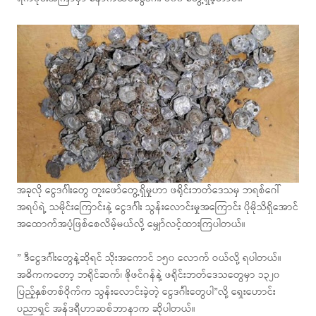
အခုလို ငွေဒင်္ဂါးတွေ တူးဖော်တွေ့ရှိမှုဟာ ဖရိုင်းဘတ်ဒေသမှ ဘရစ်ဂေါ်
အရပ်ရဲ့ သမိုင်းကြောင်းနဲ့ ငွေဒင်္ဂါး သွန်းလောင်းမှုအကြောင်း ပိုမိုသိရှိအောင်
အထောက်အပံ့ဖြစ်စေလိမ့်မယ်လို့ မျှော်လင့်ထားကြပါတယ်။
” ဒီငွေဒင်္ဂါးတွေနဲ့ဆိုရင် သိုးအကောင် ၁၅၀ လောက် ဝယ်လို့ ရပါတယ်။
အဓိကကတော့ ဘရိုင်ဆက်၊ ဇိုဖင်ဂန်နဲ့ ဖရိုင်းဘတ်ဒေသတွေမှာ ၁၃၂၀
ပြည့်နှစ်တစ်ဝိုက်က သွန်းလောင်းခဲ့တဲ့ ငွေဒင်္ဂါးတွေပါ”လို့ ရှေးဟောင်း
ပညာရှင် အန်ဒရီဟာဆစ်ဘာနာက ဆိုပါတယ်။