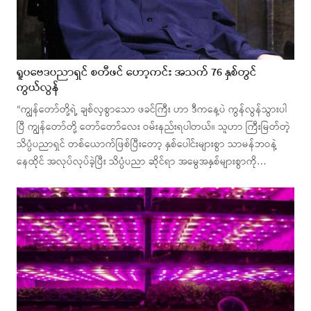
ရူပဗေဒပညာရှင် စတီဖင် ဟော့ကင်း အသက် 76 နှစ်တွင်
ကွယ်လွန်
“ကျွန်တော်တို့ရဲ့ ချစ်လှစွာသော ဖခင်ကြီး ဟာ ဒီကနေ့ပဲ ကွန်လွန်သွားပါ
ပြီ ကျွန်တော်တို့ တော်တော်လေး ဝမ်းနည်းရပါတယ်။ သူဟာ ကြီးမြတ်တဲ့
သိပ္ပံပညာရှင် တစ်ယောက်ဖြစ်ပြီးတော့ နှစ်ပေါင်းများစွာ သာမန်ဘဝနဲ့
နေထိုင် အလုပ်လုပ်ခဲ့ပြီး သိပ္ပံပညာ ဆိုင်ရာ အမွေအနှစ်များစွာကို…