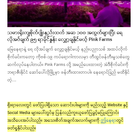
သမားရိုးကျစိုက်ပျိုးနည်းထက် အဆ ၁၀၀ အထွက်များပြီး ရေ
လိုအပ်ချက် ၉၅ ရာခိုင်နှုန်း လျှော့ချနိုင်မယ့် Pink Farms
မြေနေရာနဲ့ ရေ လိုအပ်ချက် လျှော့ချနိုင်မယ့် နည်းပညာသစ် အထပ်လိုက်
စိုက်ခင်းကတော့ ကိုဗစ်-၁၉ ကပ်ရောဂါကာလမှာ တီထွင်ဖန်တီးမှုသစ်တွေ
ဆက်လုပ်နေပါတယ်။ Pink Farms လို့ အမည်ပေးထားတဲ့ အဲဒီစိုက်ခင်းကို
ဘရာဇီးနိုင်ငံ ဆော်ပေါ်လိုမြို့မှာ ဖန်တီးထားတာပါ။ နေရောင်ခြည် မထိနိုင်
တဲ့…
ရိုးရာလေးတွင် ဖော်ပြပါရှိသော ဆောင်းပါးများကို မည်သည့် Website နှင့်
Social Media များပေါ်တွင်မှ ပြန်လည်ကူးယူဖော်ပြခွင့်မပြုကြောင်း
အသိပေးအပ်ပါသည်။ အသေးစိတ်အချက်အလက်များကို
ဤနေရာ
တွင်
ဖတ်ရှုနိုင်ပါသည်။