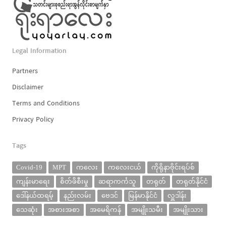
Legal Information
Partners
Disclaimer
Terms and Conditions
Privacy Policy
Tags
Covid-19
MPT
ကလေး
ကလေးငယ်
ကိုရိုနာဗိုင်းရပ်စ်
ကျန်းမာရေး
စိတ်ဖိစီးမှု
ဆရာကင်္ကသူ
တရုတ်
တရုတ်နိုင်ငံ
ဒေါ်နယ်ထရမ့်
နည်းလမ်း
ဗေဒင်
မြန်မာနိုင်ငံ
လှူဒါန်း
သေဆုံး
အစားအစာ
အမေရိကန်
အမျိုးသမီး
အမျိုးသား