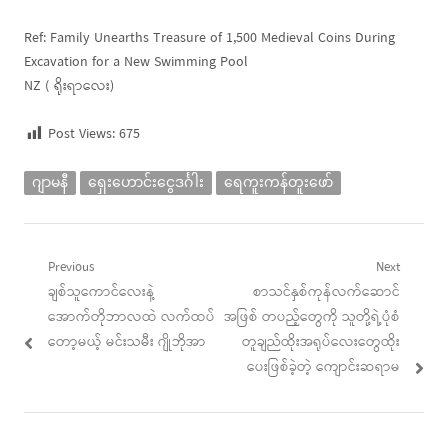
Ref: Family Unearths Treasure of 1,500 Medieval Coins During
Excavation for a New Swimming Pool
NZ ( ရိုးရာလေး)
Post Views:
675
ဂျာမနီ
ရှေးဟောင်းငွေဒင်္ဂါး
ရေကူးကန်တူးဖော်
Post
Previous
Next
Previous
Next
ချစ်သူကောင်လေးနဲ့
စာသင်နှစ်ကုန်လက်ဆောင်
navigation
post:
post:
အောက်တိုဘာလထဲ လက်ထပ်
အဖြစ် တပည့်တွေကို သူတို့ရဲ့ပုံစံ
တော့မယ့် မင်းသမီး ဂျိုဘိုအာ
တူချည်ထိုးအရုပ်လေးတွေထိုး
ပေးဖြစ်ခဲ့တဲ့ ကျောင်းဆရာမ