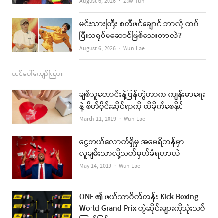
Author
August 6, 2026
Zaw Tun
မင်းသားကြီး စတီဖင်ချောင် ဘာလို့ ထပ်
ပြီးသရုပ်မဆောင်ဖြစ်သေးတာလဲ?
Author
August 6, 2026
Wun Lae
ထင်ပေါ်ကျော်ကြား
ချစ်သူဟောင်းနဲ့ပြန်တွဲတာက ကျန်းမာရေး
နဲ့ စိတ်ပိုင်းဆိုင်ရာကို ထိခိုက်စေနိုင်
Author
March 11, 2019
Wun Lae
ငွေဘယ်လောက်ရှိမှ အမေရိကန်မှာ
လူချမ်းသာလို့သတ်မှတ်ခံရတာလဲ
Author
May 14, 2019
Wun Lae
ONE ၏ ဖယ်သာဝိတ်တန်း Kick Boxing
World Grand Prix တွဲဆိုင်းများကိုသုံးသပ်