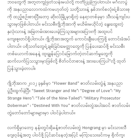
ဘဝတွေကို အတူတကွဖြတ်သန်းမယ်လို့ ကတိပြုခဲ့ကြပါတယ်။ မင်္ဂလာပွဲ
ကို အနုပညာလောကထဲကမဟုတ်တဲ့ သတို့သားနဲ့ နှစ်ဘက်စလုံးရဲ့မိသားစု
ကို ထည့်စဉ်းစားပြီးတော့ ဆိုးလ်မြို့မှာရှိတဲ့ နေရာတစ်ခုမှာ သီးသန့်ကျင်းပ
သွားမှာဖြစ်ပါတယ်။ မင်းသမီးဂျိုဘိုအာကို မယိမ်းမယိုင်တဲ့ နွေးထွေးတဲ့
နှလုံးသားနဲ့ အမြဲတမ်းအားပေးခဲ့ကြသူအများအပြားကို အထူးပင်
ကျေးဇူးတင်ရှိပါတယ်။ ဂျိုဘိုအာအတွက် ကောင်းချီးပေးကြဖို့ တောင်းခံအပ်
ပါတယ်။ ပရိသတ်တွေရဲ့ချစ်ခြင်းမေတ္တာတွေကို ပြန်ပေးဆပ်ဖို့ မင်းသမီး
တစ်ယောက်အနေနဲ့ ထူးချွန်ပြောင်မြောက်တဲ့တင်ဆက်မှုတွေကို
ဆက်လက်ပြသသွားမှာဖြစ်လို့ စိတ်ဝင်တစားနဲ့ အားပေးကြပါ”လို့ ထုတ်
ပြန်သွားခဲ့တာပါ။
ဂျိုဘိုအာက ၂၀၁၂ ခုနှစ်မှာ “Flower Band” ဇာတ်လမ်းတွဲနဲ့ အနုပညာ
ပွဲဦးထွက်ခဲ့ပြီး “Sweet Stranger and Me”၊ “Degree of Love”၊ “My
Strange Hero”၊ “Tale of the Nine-Tailed”၊ “Military Prosecutor
Doberman” ၊ “Destined With You” ဇာတ်လမ်းတွဲအပါအဝင် ဇာတ်လမ်း
တွဲတော်တော်များများမှာ ပါဝင်ခဲ့ပါတယ်။
လက်ရှိမှာတော့ နန်းတွင်းရိုမန့်ဇာတ်လမ်းတွဲ Hongrang မှာ မင်းသားလီ
ဂျေးဝုခ်နဲ့အတူ ပါဝင်ဖို့ ပြင်ဆင်နေတဲ့အပြင် မကြာသေးခင်ကမှ ရိုက်ကူး