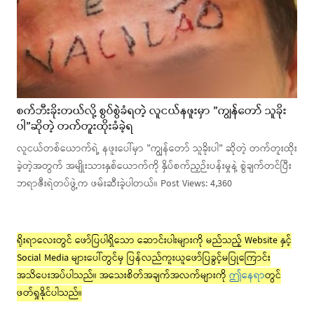
စက်ဘီးခိုးတယ်လို့ စွပ်စွဲခံရတဲ့ လူငယ်နဖူးမှာ ”ကျွန်တော် သူခိုး
ပါ”ဆိုတဲ့ တက်တူးထိုးခံခဲ့ရ
လူငယ်တစ်ယောက်ရဲ့ နဖူးပေါ်မှာ ”ကျွန်တော် သူခိုးပါ” ဆိုတဲ့ တက်တူးထိုး
ခဲ့တဲ့အတွက် အမျိုးသားနှစ်ယောက်ကို နှိပ်စက်ညှဉ်းပန်းမှုနဲ့ စွဲချက်တင်ပြီး
ဘရာဇီးရဲတပ်ဖွဲ့က ဖမ်းဆီးခဲ့ပါတယ်။ Post Views: 4,360
ရိုးရာလေးတွင် ဖော်ပြပါရှိသော ဆောင်းပါးများကို မည်သည့် Website နှင့်
Social Media များပေါ်တွင်မှ ပြန်လည်ကူးယူဖော်ပြခွင့်မပြုကြောင်း
အသိပေးအပ်ပါသည်။ အသေးစိတ်အချက်အလက်များကို
ဤနေရာ
တွင်
ဖတ်ရှုနိုင်ပါသည်။