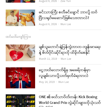
Author
August 6, 2026
Zaw Tun
မင်းသားကြီး စတီဖင်ချောင် ဘာလို့ ထပ်
ပြီးသရုပ်မဆောင်ဖြစ်သေးတာလဲ?
Author
August 6, 2026
Wun Lae
ထင်ပေါ်ကျော်ကြား
ချစ်သူဟောင်းနဲ့ပြန်တွဲတာက ကျန်းမာရေး
နဲ့ စိတ်ပိုင်းဆိုင်ရာကို ထိခိုက်စေနိုင်
Author
March 11, 2019
Wun Lae
ငွေဘယ်လောက်ရှိမှ အမေရိကန်မှာ
လူချမ်းသာလို့သတ်မှတ်ခံရတာလဲ
Author
May 14, 2019
Wun Lae
ONE ၏ ဖယ်သာဝိတ်တန်း Kick Boxing
World Grand Prix တွဲဆိုင်းများကိုသုံးသပ်