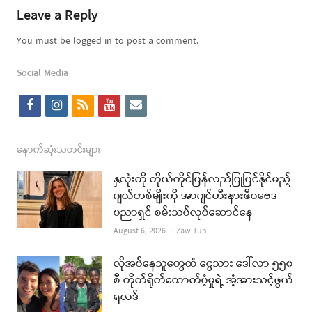
Leave a Reply
You must be logged in to post a comment.
Social Media
f
i
r
y
e
a
n
s
o
m
c
s
s
u
a
နောက်ဆုံးသတင်းများ
e
t
t
i
နှလုံးကို ကိုယ်တိုင်ပြန်လည်ပြုပြင်နိုင်မည့်
b
a
u
l
ဂျယ်တစ်မျိုးကို အာဂျင်တီးနားဇီဝဗေဒ
ပညာရှင် စမ်းသပ်လုပ်ဆောင်နေ
o
g
b
Author
August 6, 2026
Zaw Tun
o
r
e
k
a
လိုအပ်နေသူတွေထံ ငွေသား ဒေါ်လာ ၅၅၀
စီ တိုက်ရိုက်ထောက်ပံ့မှုရဲ့ အံ့အားသင့်ဖွယ်
m
ရလဒ်