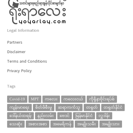
Legal Information
Partners
Disclaimer
Terms and Conditions
Privacy Policy
Tags
Covid-19
MPT
ကလေး
ကလေးငယ်
ကိုရိုနာဗိုင်းရပ်စ်
ကျန်းမာရေး
စိတ်ဖိစီးမှု
ဆရာကင်္ကသူ
တရုတ်
တရုတ်နိုင်ငံ
ဒေါ်နယ်ထရမ့်
နည်းလမ်း
ဗေဒင်
မြန်မာနိုင်ငံ
လှူဒါန်း
သေဆုံး
အစားအစာ
အမေရိကန်
အမျိုးသမီး
အမျိုးသား