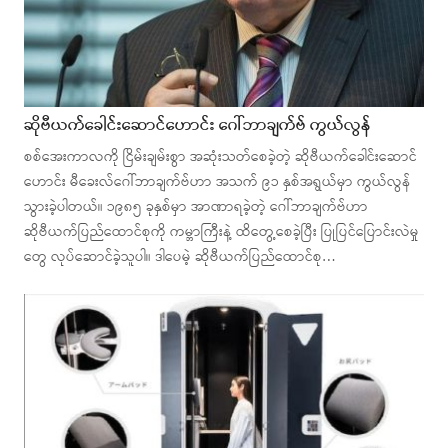
ဆိုဗီယက်ခေါင်းဆောင်ဟောင်း ဂေါ်ဘာချက်ဗ် ကွယ်လွန်
စစ်အေးကာလကို ငြိမ်းချမ်းစွာ အဆုံးသတ်စေခဲ့တဲ့ ဆိုဗီယက်ခေါင်းဆောင်
ဟောင်း မီခေးလ်ဂေါ်ဘာချက်ဗ်ဟာ အသက် ၉၁ နှစ်အရွယ်မှာ ကွယ်လွန်
သွားခဲ့ပါတယ်။ ၁၉၈၅ ခုနှစ်မှာ အာဏာရခဲ့တဲ့ ဂေါ်ဘာချက်ဗ်ဟာ
ဆိုဗီယက်ပြည်ထောင်စုကို ကမ္ဘာကြီးနဲ့ ထိတွေ့စေခဲ့ပြီး ပြုပြင်ပြောင်းလဲမှု
တွေ လုပ်ဆောင်ခဲ့သူပါ။ ဒါပေမဲ့ ဆိုဗီယက်ပြည်ထောင်စု…