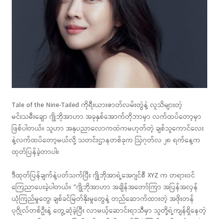
Tale of the Nine-Tailed ကိုရီးယားဇာတ်လမ်းတွဲနဲ့ လူသိများတဲ့
မင်းသမီးချော ဂျိုဘိုအာဟာ အခုနှစ်အောက်တိုဘာမှာ လက်ထပ်တော့မှာ
ဖြစ်ပါတယ်။ သူဟာ အနုပညာလောကထဲကမဟုတ်တဲ့ ချစ်သူကောင်လေး
နဲ့လက်ထပ်တော့မယ်လို့ သတင်းဌာနတစ်ခုက ဩဂုတ်လ ၂၈ ရက်နေ့က
ထုတ်ပြန်ခဲ့တာပါ။
ဒီထုတ်ပြန်ချက်နဲ့ပတ်သက်ပြီး ဂျိုဘိုအာရဲ့အေဂျင်စီ XYZ က တရားဝင်
ကြေညာပေးခဲ့ပါတယ်။ “ဂျိုဘိုအာဟာ အချိန်အတော်ကြာ အပြန်အလှန်
ယုံကြည်မှုတွေ၊ ချစ်ခင်မြတ်နိုးမှုတွေနဲ့ တည်ဆောက်ထားတဲ့ အဖိုးတန်
ပုဂ္ဂိုလ်တစ်ဦးနဲ့ တွေ့ဆုံခဲ့ပြီး လာမယ့်ဆောင်းရာသီမှာ သူတို့ရဲ့ကျန်ရှိနေတဲ့