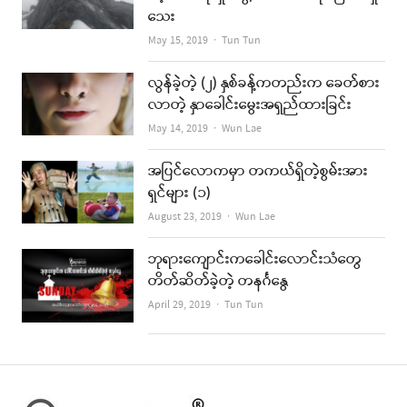
သေး
Author
May 15, 2019
Tun Tun
လွန်ခဲ့တဲ့ (၂) နှစ်ခန့်ကတည်းက ခေတ်စား
လာတဲ့ နှာခေါင်းမွေးအရှည်ထားခြင်း
Author
May 14, 2019
Wun Lae
အပြင်လောကမှာ တကယ်ရှိတဲ့စွမ်းအား
ရှင်များ (၁)
Author
August 23, 2019
Wun Lae
ဘုရားကျောင်းကခေါင်းလောင်းသံတွေ
တိတ်ဆိတ်ခဲ့တဲ့ တနင်္ဂနွေ
Author
April 29, 2019
Tun Tun