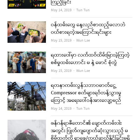
ကြည့်ခြင်း
Author
May 14, 2019
Tun Tun
ဝန်ထမ်းတွေ နေ့လည်စာထည့်မလာဘဲ
ဝယ်စားရတဲ့အကြောင်းရင်းများ
Author
May 15, 2019
Wun Lae
ရထားပေါ်မှာ လက်ထပ်ထိမ်းမြားခဲ့ကြတဲ့
စစ်မှုထမ်းဟောင်း မ နဲ့ မောင် စုံတွဲ
Author
May 15, 2019
Wun Lae
ရတနာကမ်းလွန်သဘာဝဓာတ်ငွေ့
Compressor စက်များရပ်တန့်သွားမှု
ကြောင့် အရေးပေါ်ဝန်အားလျော့မည်
Author
May 14, 2019
Tun Tun
ဖန်ဂန်ရာဇီတောင်၏ ချောက်ကမ်းပါး
အတွင်း ပြုတ်ကျပျောက်ဆုံးသွားသည့် မ
စိမ့်ထက်ကို ရှာဖွေ/ကယ်ဆယ်နိုင်ခြင်းမရှိ