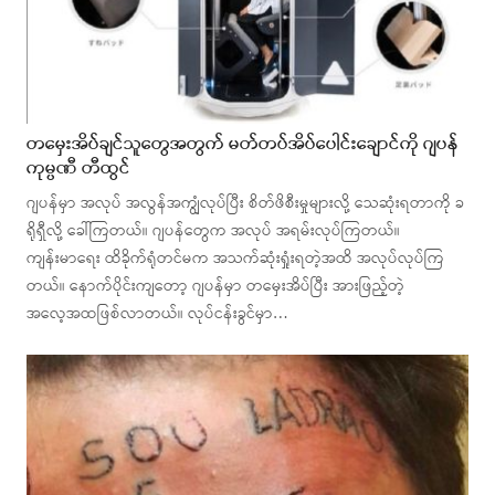
တမှေးအိပ်ချင်သူတွေအတွက် မတ်တပ်အိပ်ပေါင်းချောင်ကို ဂျပန်
ကုမ္ပဏီ တီထွင်
ဂျပန်မှာ အလုပ် အလွန်အကျွံလုပ်ပြီး စိတ်ဖိစီးမှုများလို့ သေဆုံးရတာကို ခ
ရိုရှီလို့ ခေါ်ကြတယ်။ ဂျပန်တွေက အလုပ် အရမ်းလုပ်ကြတယ်။
ကျန်းမာရေး ထိခိုက်ရုံတင်မက အသက်ဆုံးရှုံးရတဲ့အထိ အလုပ်လုပ်ကြ
တယ်။ နောက်ပိုင်းကျတော့ ဂျပန်မှာ တမှေးအိပ်ပြီး အားဖြည့်တဲ့
အလေ့အထဖြစ်လာတယ်။ လုပ်ငန်းခွင်မှာ…