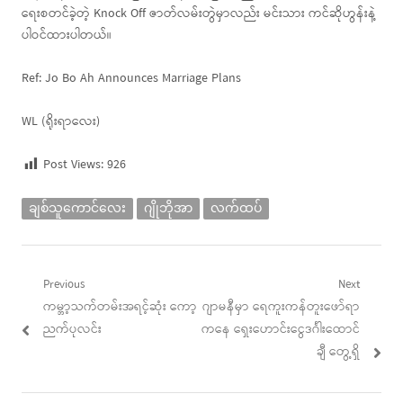
ရေးစတင်ခဲ့တဲ့ Knock Off ဇာတ်လမ်းတွဲမှာလည်း မင်းသား ကင်ဆိုဟွန်းနဲ့
ပါဝင်ထားပါတယ်။
Ref: Jo Bo Ah Announces Marriage Plans
WL (ရိုးရာလေး)
Post Views:
926
ချစ်သူကောင်လေး
ဂျိုဘိုအာ
လက်ထပ်
Post
Previous
Next
Previous
Next
ကမ္ဘာ့သက်တမ်းအရင့်ဆုံး ကော့
ဂျာမနီမှာ ရေကူးကန်တူးဖော်ရာ
navigation
post:
post:
ညက်ပုလင်း
ကနေ ရှေးဟောင်းငွေဒင်္ဂါးထောင်
ချီ တွေ့ရှိ