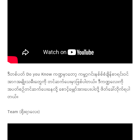
ဒီတစ်ပတ် Do you Know ကဏ္ဍမှာတော့ ကမ္ဘာ့ဂင်းနစ်စ်စံချိန်စာရင်းဝင်
အာဂအမျိုးသမီးတွေကို တင်ဆက်ပေးမှာဖြစ်ပါတယ်။ ဒီကဏ္ဍလေးကို
အပတ်စဉ်တင်ဆက်ပေးနေလို့ စောင့်မျှော်အားပေးပါလို့ ဖိတ်ခေါ်လိုက်ရပါ
တယ်။
Team (ရိုးရာလေး)