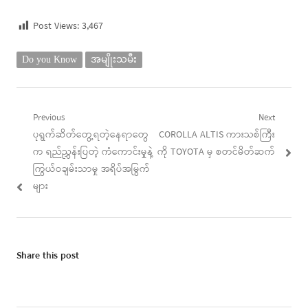
Post Views:
3,467
Do you Know
အမျိုးသမီး
Post
Previous
Next
Previous
Next
ပုရွက်ဆိတ်တွေ့ရတဲ့နေရာတွေ
COROLLA ALTIS ကားသစ်ကြီး
navigation
post:
post:
က ရည်ညွှန်းပြတဲ့ ကံကောင်းမှုနဲ့
ကို TOYOTA မှ စတင်မိတ်ဆက်
ကြွယ်ဝချမ်းသာမှု အရိပ်အမြွက်
များ
Share this post