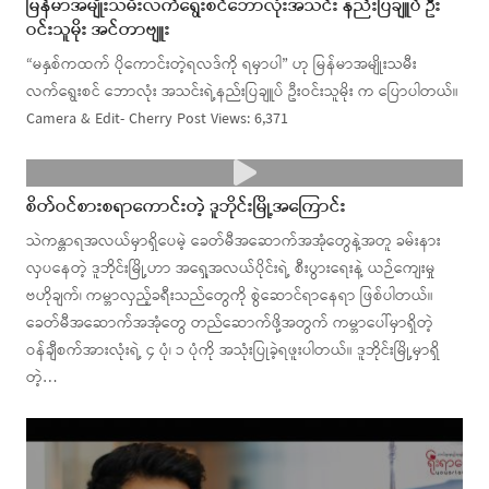
မြန်မာအမျိုးသမီးလက်ရွေးစင်ဘောလုံးအသင်း နည်းပြချူပ် ဦး
ဝင်းသူမိုး အင်တာဗျူး
“မနှစ်ကထက် ပိုကောင်းတဲ့ရလဒ်ကို ရမှာပါ” ဟု မြန်မာအမျိုးသမီး
လက်ရွေးစင် ဘောလုံး အသင်းရဲ့နည်းပြချူပ် ဦးဝင်းသူမိုး က ပြောပါတယ်။
Camera & Edit- Cherry Post Views: 6,371
စိတ်ဝင်စားစရာကောင်းတဲ့ ဒူဘိုင်းမြို့အကြောင်း
သဲကန္တာရအလယ်မှာရှိပေမဲ့ ခေတ်မီအဆောက်အအုံတွေနဲ့အတူ ခမ်းနား
လှပနေတဲ့ ဒူဘိုင်းမြို့ဟာ အရှေ့အလယ်ပိုင်းရဲ့ စီးပွားရေးနဲ့ ယဉ်ကျေးမှု
ဗဟိုချက်၊ ကမ္ဘာလှည့်ခရီးသည်တွေကို စွဲဆောင်ရာနေရာ ဖြစ်ပါတယ်။
ခေတ်မီအဆောက်အအုံတွေ တည်ဆောက်ဖို့အတွက် ကမ္ဘာပေါ်မှာရှိတဲ့
ဝန်ချီစက်အားလုံးရဲ့ ၄ ပုံ၊ ၁ ပုံကို အသုံးပြုခဲ့ရဖူးပါတယ်။ ဒူဘိုင်းမြို့မှာရှိ
တဲ့…