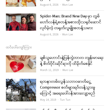
Author
August 6, 2026
Wun Lae
Spider-Man: Brand New Day မှာ တွမ်
ဟော်လန်ရဲ့စတန့်အစားထိုးသရုပ်ဆောင်
လုပ်ခဲ့တဲ့ တရုတ်လူမျိုးစတန့်သမား
Author
August 6, 2026
Wun Lae
ထင်ပေါ်ကျော်ကြား
ချစ်သူဟောင်းနဲ့ပြန်တွဲတာက ကျန်းမာရေး
နဲ့ စိတ်ပိုင်းဆိုင်ရာကို ထိခိုက်စေနိုင်
Author
March 11, 2019
Wun Lae
ရတနာကမ်းလွန်သဘာဝဓာတ်ငွေ့
Compressor စက်များရပ်တန့်သွားမှု
ကြောင့် အရေးပေါ်ဝန်အားလျော့မည်
Author
May 14, 2019
Tun Tun