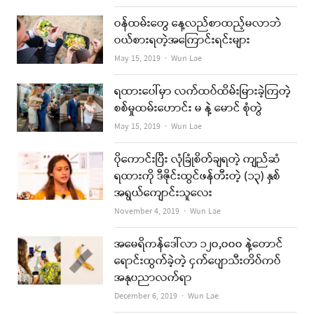
ဝန်ထမ်းတွေ နေ့လည်စာထည့်မလာဘဲ
ဝယ်စားရတဲ့အကြောင်းရင်းများ
Author
May 15, 2019
Wun Lae
ရထားပေါ်မှာ လက်ထပ်ထိမ်းမြားခဲ့ကြတဲ့
စစ်မှုထမ်းဟောင်း မ နဲ့ မောင် စုံတွဲ
Author
May 15, 2019
Wun Lae
ပိုကောင်းပြီး လုံခြုံစိတ်ချရတဲ့ ကျည်ဆံ
ရထားကို ဒီဇိုင်းထွင်ဖန်တီးတဲ့ (၁၃) နှစ်
အရွယ်ကျောင်းသူလေး
Author
November 4, 2019
Wun Lae
အမေရိကန်ဒေါ်လာ ၁၂၀,၀၀၀ နဲ့တောင်
ရောင်းထွက်ခဲ့တဲ့ ငှက်ပျောသီးတိပ်ကပ်
အနုပညာလက်ရာ
Author
December 6, 2019
Wun Lae