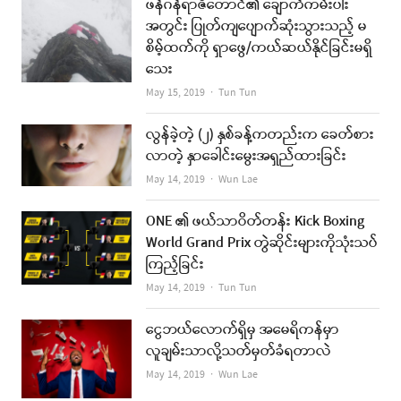
ဖန်ဂန်ရာဇီတောင်၏ ချောက်ကမ်းပါး
အတွင်း ပြုတ်ကျပျောက်ဆုံးသွားသည့် မ
စိမ့်ထက်ကို ရှာဖွေ/ကယ်ဆယ်နိုင်ခြင်းမရှိ
သေး
Author
May 15, 2019
Tun Tun
လွန်ခဲ့တဲ့ (၂) နှစ်ခန့်ကတည်းက ခေတ်စား
လာတဲ့ နှာခေါင်းမွေးအရှည်ထားခြင်း
Author
May 14, 2019
Wun Lae
ONE ၏ ဖယ်သာဝိတ်တန်း Kick Boxing
World Grand Prix တွဲဆိုင်းများကိုသုံးသပ်
ကြည့်ခြင်း
Author
May 14, 2019
Tun Tun
ငွေဘယ်လောက်ရှိမှ အမေရိကန်မှာ
လူချမ်းသာလို့သတ်မှတ်ခံရတာလဲ
Author
May 14, 2019
Wun Lae