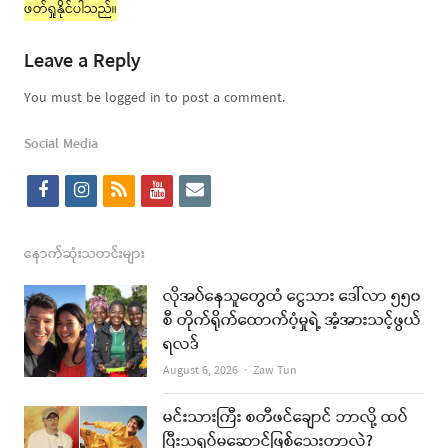
ဖတ်ရှုနိုင်ပါသည်။
Leave a Reply
You must be logged in to post a comment.
Social Media
f
i
r
y
e
a
n
s
o
m
c
s
s
u
a
နောက်ဆုံးသတင်းများ
e
t
t
i
လိုအပ်နေသူတွေထံ ငွေသား ဒေါ်လာ ၅၅၀
b
a
u
l
စီ တိုက်ရိုက်ထောက်ပံ့မှုရဲ့ အံ့အားသင့်ဖွယ်
ရလဒ်
o
g
b
Author
August 6, 2026
Zaw Tun
o
r
e
k
a
မင်းသားကြီး စတီဖင်ချောင် ဘာလို့ ထပ်
ပြီးသရုပ်မဆောင်ဖြစ်သေးတာလဲ?
m