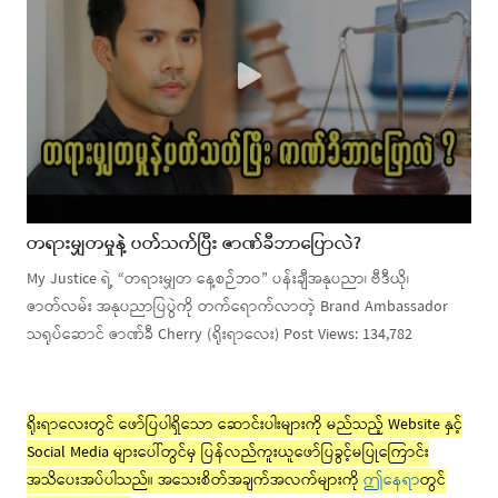
တရားမျှတမှုနဲ့ ပတ်သက်ပြီး ဇာဏ်ခီဘာပြောလဲ?
My Justice ရဲ့ “တရားမျှတ နေ့စဉ်ဘဝ” ပန်းချီအနုပညာ၊ ဗီဒီယို၊
ဇာတ်လမ်း အနုပညာပြပွဲကို တက်ရောက်လာတဲ့ Brand Ambassador
သရုပ်ဆောင် ဇာဏ်ခီ Cherry (ရိုးရာလေး) Post Views: 134,782
ရိုးရာလေးတွင် ဖော်ပြပါရှိသော ဆောင်းပါးများကို မည်သည့် Website နှင့်
Social Media များပေါ်တွင်မှ ပြန်လည်ကူးယူဖော်ပြခွင့်မပြုကြောင်း
အသိပေးအပ်ပါသည်။ အသေးစိတ်အချက်အလက်များကို
ဤနေရာ
တွင်