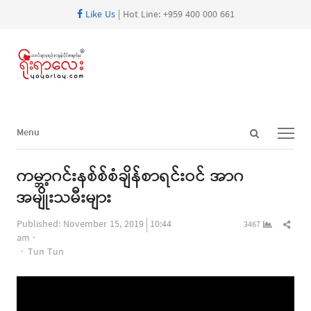
Like Us
| Hot Line: +959 400 000 661
Open
Menu
Menu
search
panel
ကမ္ဘာ့ဂင်းနစ်စ်စံချိန်စာရင်းဝင် အာဂ
အမျိုးသမီးများ
Shar
Published:
November 15, 2019
10:44
3467
this
am
Author
post
Tun Tun