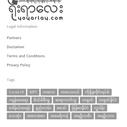
Legal Information
Partners
Disclaimer
Terms and Conditions
Privacy Policy
Tags
Covid-19
MPT
ကလေး
ကလေးငယ်
ကိုရိုနာဗိုင်းရပ်စ်
ကျန်းမာရေး
စိတ်ဖိစီးမှု
ဆရာကင်္ကသူ
တရုတ်
တရုတ်နိုင်ငံ
ဒေါ်နယ်ထရမ့်
နည်းလမ်း
ဗေဒင်
မြန်မာနိုင်ငံ
လှူဒါန်း
သေဆုံး
အစားအစာ
အမေရိကန်
အမျိုးသမီး
အမျိုးသား