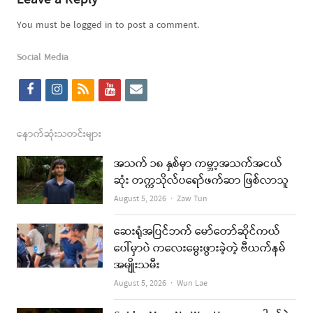
You must be logged in to post a comment.
Social Media
f
i
r
y
e
a
n
s
o
m
c
s
s
u
a
နောက်ဆုံးသတင်းများ
e
t
t
i
အသက် ၁၈ နှစ်မှာ ကမ္ဘာ့အသက်အငယ်
b
a
u
l
ဆုံး တက္ကသိုလ်ပရော်ဖက်ဆာ ဖြစ်လာသူ
o
g
b
Author
August 5, 2026
Zaw Tun
o
r
e
ဆေးရုံအပြင်ဘက် မော်တော်ဆိုင်ကယ်
k
a
ပေါ်မှာပဲ ကလေးမွေးဖွားခဲ့တဲ့ ဗီယက်နမ်
အမျိုးသမီး
m
Author
August 5, 2026
Wun Lae