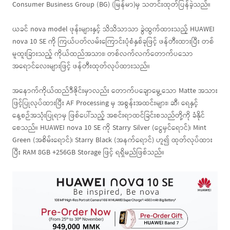
Consumer Business Group (BG) (မြန်မာ)မှ သတင်းထုတ်ပြန်ခဲ့သည်။
ယခင် nova model ဖုန်းများနှင့် သိသိသာသာ ခွဲထွက်ထားသည့် HUAWEI
nova 10 SE ကို ကြယ်ပတ်လမ်းကြောင်းပုံစံနှစ်ခုဖြင့် ဖန်တီးထားပြီး တစ်
မူထူးခြားသည့် ကိုယ်ထည်အသား၊ တစ်လက်လက်တောက်ပသော
အရောင်လေးများဖြင့် ဖန်တီးထုတ်လုပ်ထားသည်။
အနောက်ကိုယ်ထည်ဒီဇိုင်းမှာလည်း တောက်ပချောမွေ့သော Matte အသား
ဖြင့်ပြုလုပ်ထားပြီး AF Processing မှ အစွန်းအထင်းများ၊ ဆီ၊ ရေနှင့်
နေ့စဉ်အသုံးပြုရာမှ ဖြစ်ပေါ်သည့် အစင်းရာထင်ခြင်းစသည်တို့ကို ခံနိုင်
စေသည်။ HUAWEI nova 10 SE ကို Starry Silver (ငွေမှင်ရောင်)၊ Mint
Green (အစိမ်းရောင်)၊ Starry Black (အနက်‌ရောင်) ဟူ၍ ထုတ်လုပ်ထား
ပြီး RAM 8GB +256GB Storage ဖြင့် ရရှိမည်ဖြစ်သည်။