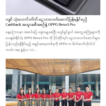
ကျပ် သုံးသောင်းတိတိ ငွေသားလက်ဆောင်ပြန်ရနိုင်မည့်
Cashback အထူးအစီအစဉ်နဲ့ OPPO Reno3 Pro
နေ့စဉ်ဘဝမှာ အဆင်ပြေ ချောမွေ့စေပြီး ပျော်ရွှင်ဖွယ် အတွေ့အကြုံများကို
ပေးစွမ်းနိုင်တဲ့ OPPO Reno3 Pro ကို ပိုင်ဆိုင်ရင်း ငွေသားလက်ဆောင်များ
ပြန်လည်ရရှိနိုင်မည့် အခွင့်အရေးတစ်ခုကို OPPO က မိတ်ဆက်လိုက်ပါ
တယ်။ အခု ဇွန်လ (၁)…