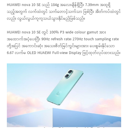
HUAWEI nova 10 SE သည် 184g အလေးချိန်ရှိပြီး 7.39mm အထူရှိ
သည့်အတွက် လက်ထဲတွင် သက်တောင့်သက်သာ ဖြစ်ပြီး အိတ်ကပ်ထဲတွင်
လည်း လွယ်လွယ်ကူကူသယ်သွားနိုင်မည်ဖြစ်သည်။
HUAWEI nova 10 SE တွင် 100% P3 wide colour gamut အား
အထောက်အပံ့ပေးပြီး 90Hz refresh rate၊ 270Hz touch sampling rate
တို့အပြင် အကောင်းဆုံး အသေးစိတ်မြင်ကွင်းများအား ပေးစွမ်းနိုင်သော
6.67 လက်မ OLED HUAEWI Full-view Display ဖြင့်ထုတ်လုပ်ထားသည်။