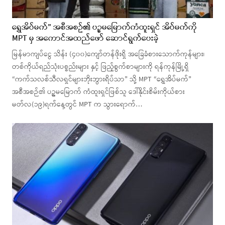
ရွှေအိပ်မက်” အစီအစဥ်၏ ပဉ္စမမြောက်ကံထူးရှင် အိပ်မက်ကို
MPT မှ အကောင်အထည်ဖော် ဆောင်ရွက်ပေးခဲ့
မြန်မာကျပ်ငွေ သိန်း (၄၀၀)ကျော်တန်ဖိုးရှိ အခြေခံစားသောက်ကုန်များ၊
တစ်ကိုယ်ရည်သုံးပစ္စည်းများ နှင့် ဖြည့်စွက်စာများကို ရန်ကုန်မြို့ရှိ
“ကက်သလစ်သီလရှင်များဘိုးဘွားရိပ်သာ” သို့ MPT “ရွှေအိပ်မက်”
အစီအစဉ်၏ ပဥ္စမမြောက် ကံထူးရှင်ဖြစ်သူ ဒေါ်နိုင်းစိမ်းကိုယ်စား
မတ်လ(၁၉)ရက်နေ့တွင် MPT က သွားရောက်…