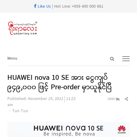
Like Us
| Hot Line: +959 400 000 661
Open
Menu
Menu
search
panel
HUAWEI nova 10 SE အား ငွေကျပ်
၉၄၉,၀၀၀ ဖြင့် Pre-order မှာယူနိုင်ပြီ
Shar
Published:
November 25, 2022
11:23
1644
this
am
Author
post
Tun Tun