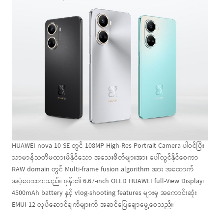
HUAWEI nova 10 SE တွင် 108MP High-Res Portrait Camera ပါဝင်ပြီး
သာမာန်သတိမထားမိနိုင်သော အသေးစိတ်များအား ပေါ်လွင်နိုင်စေကာ
RAW domain တွင် Multi-frame fusion algorithm အား အထောက်
အပံ့ပေးထားသည်။ ဖုန်း၏ 6.67-inch OLED HUAWEI full-View Display၊
4500mAh battery နှင့် vlog-shooting features များမှ အကောင်းဆုံး
EMUI 12 လုပ်ဆောင်ချက်များကို အဆင်ပြေချောမွေ့စေသည်။