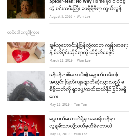
Spider-Man: No Way Home မှာ ပါဝင်ခဲ့
တဲ့ မင်းသမီးကြီး မေရီရီဗီရာ ကွယ်လွန်
Author
August 5, 2026
Wun Lae
ထင်ပေါ်ကျော်ကြား
ချစ်သူဟောင်းနဲ့ပြန်တွဲတာက ကျန်းမာရေး
နဲ့ စိတ်ပိုင်းဆိုင်ရာကို ထိခိုက်စေနိုင်
Author
March 11, 2019
Wun Lae
ဖန်ဂန်ရာဇီတောင်၏ ချောက်ကမ်းပါး
အတွင်း ပြုတ်ကျပျောက်ဆုံးသွားသည့် မ
စိမ့်ထက်ကို ရှာဖွေ/ကယ်ဆယ်နိုင်ခြင်းမရှိ
သေး
Author
May 15, 2019
Tun Tun
ငွေဘယ်လောက်ရှိမှ အမေရိကန်မှာ
လူချမ်းသာလို့သတ်မှတ်ခံရတာလဲ
Author
May 14, 2019
Wun Lae