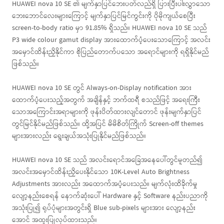
HUAWEI nova 10 SE ၏ မျက်နှာပြင်ဘေးပတ်လည်ရှိ ပြားပြီးပါးလွှာသော
ဘေးဘောင်လေးများကြောင့် မျက်နှာပြင်မြင်ကွင်းကို ပိုမိုကျယ်စေပြီး
screen-to-body ratio မှာ 91.85% ရှိသည်။ HUAWEI nova 10 SE သည်
P3 wide colour gamut display အားထောက်ပံ့ပေးသောကြောင့် အလင်း
အမှောင်ထိန်းညှိနိုင်ကာ စိုပြည်တောက်ပသော အရောင်များကို ရရှိနိုင်မည်
ဖြစ်သည်။
HUAWEI nova 10 SE တွင် Always-on-Display notification အား
ထောက်ပံ့ပေးသည့်အတွက် အချိန်နှင့် ဘက်ထရီ စသည်ဖြင့် အရေးကြီး
သောအကြောင်းအရာများကို ဖုန်းပိတ်ထားလျင်တောင် ဖုန်းမျက်နှာပြင်
တွင်မြင်နိုင်မည်ဖြစ်သည်။ ထို့အပြင် မိမိစိတ်ကြိုက် Screen-off themes
များအားလည်း ရွေးချယ်အသုံးပြုနိုင်မည်ဖြစ်သည်။
HUAWEI nova 10 SE သည် အလင်းရောင်အခြေအနေပေါ်တွင်မူတည်၍
အလင်းအမှောင်ထိန်းညှိပေးနိုင်သော 10K-Level Auto Brightness
Adjustments အားလည်း အထောက်အပံ့ပေးသည်။ မျက်လုံးထိခိုက်မှု
လျော့နည်းစေရန် နောက်ဆုံးပေါ် Hardware နှင့် Software နည်းပညာကို
အသုံးပြု၍ ရုပ်ပုံများအတွင်းရှိ Blue sub-pixels များအား လျော့နည်း
အောင် အထူးပြုလုပ်ထားသည်။