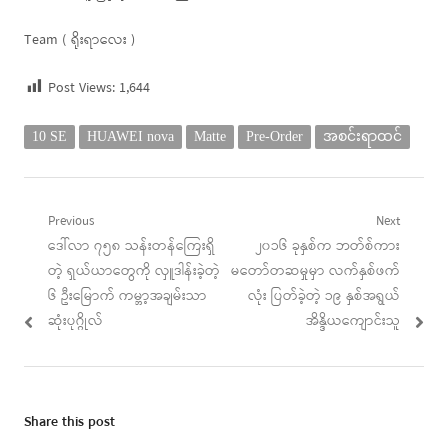
Team ( ရိုးရာလေး )
Post Views:
1,644
10 SE
HUAWEI nova
Matte
Pre-Order
အစင်းရာထင်
Post
Previous
Next
Previous
Next
ဒေါ်လာ ၇၅၈ သန်းတန်ကြေးရှိ
၂၀၁၆ ခုနှစ်က ဘတ်စ်ကား
navigation
post:
post:
တဲ့ ရှယ်ယာတွေကို လှူဒါန်းခဲ့တဲ့
မတော်တဆမှုမှာ လက်နှစ်ဖက်
၆ ဦးမြောက် ကမ္ဘာ့အချမ်းသာ
လုံး ပြတ်ခဲ့တဲ့ ၁၉ နှစ်အရွယ်
ဆုံးပုဂ္ဂိုလ်
အိန္ဒိယကျောင်းသူ
Share this post