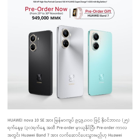
HUAWEI nova 10 SE အား မြန်မာကျပ် ၉၄၉,၀၀၀ ဖြင့် နိုဝင်ဘာလ (၂၅)
ရက်နေ့မှ (၃၀)ရက်နေ့ အထိ Pre-order မှာယူနိုင်ပြီး Pre-order ကာလ
အတွင်း Huawei Band 7 အား လက်ဆောင်ပေးသွားမည်ဟု Huawei