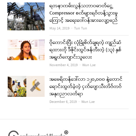
ရတနာကမ်းလွန်သဘာဝဓာတ်ငွေ့
Compressor စက်များရပ်တန့်သွားမှု
ကြောင့် အရေးပေါ်ဝန်အားလျော့မည်
Author
May 14, 2019
Tun Tun
ပိုကောင်းပြီး လုံခြုံစိတ်ချရတဲ့ ကျည်ဆံ
ရထားကို ဒီဇိုင်းထွင်ဖန်တီးတဲ့ (၁၃) နှစ်
အရွယ်ကျောင်းသူလေး
Author
November 4, 2019
Wun Lae
အမေရိကန်ဒေါ်လာ ၁၂၀,၀၀၀ နဲ့တောင်
ရောင်းထွက်ခဲ့တဲ့ ငှက်ပျောသီးတိပ်ကပ်
အနုပညာလက်ရာ
Author
December 6, 2019
Wun Lae