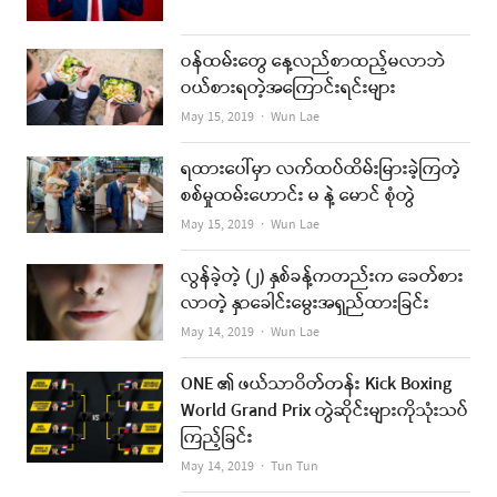
ဝန်ထမ်းတွေ နေ့လည်စာထည့်မလာဘဲ
ဝယ်စားရတဲ့အကြောင်းရင်းများ
Author
May 15, 2019
Wun Lae
ရထားပေါ်မှာ လက်ထပ်ထိမ်းမြားခဲ့ကြတဲ့
စစ်မှုထမ်းဟောင်း မ နဲ့ မောင် စုံတွဲ
Author
May 15, 2019
Wun Lae
လွန်ခဲ့တဲ့ (၂) နှစ်ခန့်ကတည်းက ခေတ်စား
လာတဲ့ နှာခေါင်းမွေးအရှည်ထားခြင်း
Author
May 14, 2019
Wun Lae
ONE ၏ ဖယ်သာဝိတ်တန်း Kick Boxing
World Grand Prix တွဲဆိုင်းများကိုသုံးသပ်
ကြည့်ခြင်း
Author
May 14, 2019
Tun Tun