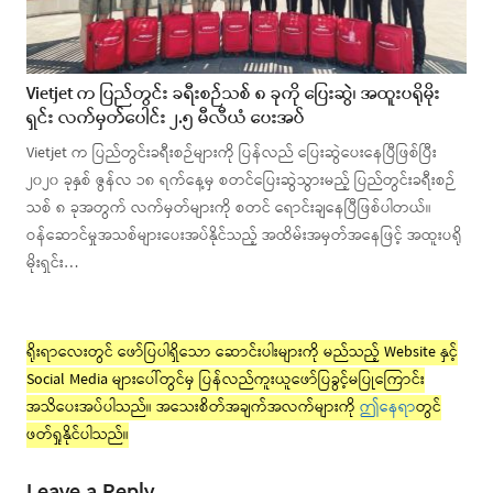
Vietjet က ပြည်တွင်း ခရီးစဉ်သစ် ၈ ခုကို ပြေးဆွဲ၊ အထူးပရိုမိုး
ရှင်း လက်မှတ်ပေါင်း ၂.၅ မီလီယံ ပေးအပ်
Vietjet က ပြည်တွင်းခရီးစဉ်များကို ပြန်လည် ပြေးဆွဲပေးနေပြီဖြစ်ပြီး
၂၀၂၀ ခုနှစ် ဇွန်လ ၁၈ ရက်နေ့မှ စတင်ပြေးဆွဲသွားမည့် ပြည်တွင်းခရီးစဉ်
သစ် ၈ ခုအတွက် လက်မှတ်များကို စတင် ရောင်းချနေပြီဖြစ်ပါတယ်။
ဝန်ဆောင်မှုအသစ်များပေးအပ်နိုင်သည့် အထိမ်းအမှတ်အနေဖြင့် အထူးပရို
မိုးရှင်း…
ရိုးရာလေးတွင် ဖော်ပြပါရှိသော ဆောင်းပါးများကို မည်သည့် Website နှင့်
Social Media များပေါ်တွင်မှ ပြန်လည်ကူးယူဖော်ပြခွင့်မပြုကြောင်း
အသိပေးအပ်ပါသည်။ အသေးစိတ်အချက်အလက်များကို
ဤနေရာ
တွင်
ဖတ်ရှုနိုင်ပါသည်။
Leave a Reply