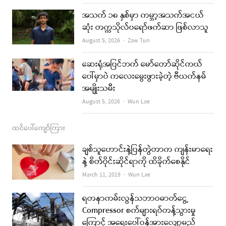
k
a
အသက် ၁၈ နှစ်မှာ ကမ္ဘာ့အသက်အငယ်
ဆုံး တက္ကသိုလ်ပရော်ဖက်ဆာ ဖြစ်လာသူ
m
Author
August 5, 2026
Zaw Tun
ဆေးရုံအပြင်ဘက် မော်တော်ဆိုင်ကယ်
ပေါ်မှာပဲ ကလေးမွေးဖွားခဲ့တဲ့ ဗီယက်နမ်
အမျိုးသမီး
Author
August 5, 2026
Wun Lae
ထင်ပေါ်ကျော်ကြား
ချစ်သူဟောင်းနဲ့ပြန်တွဲတာက ကျန်းမာရေး
နဲ့ စိတ်ပိုင်းဆိုင်ရာကို ထိခိုက်စေနိုင်
Author
March 11, 2019
Wun Lae
ရတနာကမ်းလွန်သဘာဝဓာတ်ငွေ့
Compressor စက်များရပ်တန့်သွားမှု
ကြောင့် အရေးပေါ်ဝန်အားလျော့မည်