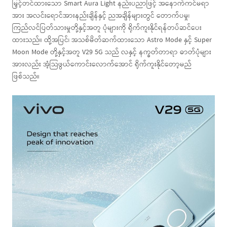
မြှင့်တင်ထားသော Smart Aura Light နည်းပညာဖြင့် အနောက်ကင်မရာ
အား အလင်းရောင်အားနည်းချိန်နှင့် ညအချိန်များတွင် တောက်ပမှု၊
ကြည်လင်ပြတ်သားမှုတို့နှင့်အတူ ပုံများကို ရိုက်ကူးနိုင်ရန်တပ်ဆင်ပေး
ထားသည်။ ထို့အပြင်၊ အသစ်မိတ်ဆက်ထားသော Astro Mode နှင့် Super
Moon Mode တို့နှင့်အတူ V29 5G သည် လနှင့် နက္ခတ်တာရာ ဓာတ်ပုံများ
အားလည်း အံ့သြဖွယ်ကောင်းလောက်အောင် ရိုက်ကူးနိုင်တော့မည်
ဖြစ်သည်။