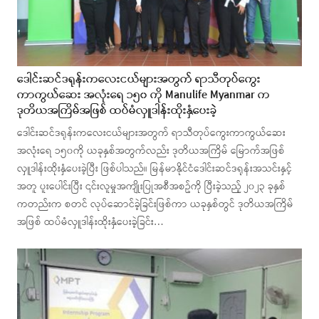
ဒေါင်းဆင်ဒရုန်းကလေးငယ်များအတွက် ရာသီတုပ်ကွေး
ကာကွယ်ဆေး အလုံးရေ ၁၅၀ ကို Manulife Myanmar က
ဒုတိယအကြိမ်အဖြစ် ထပ်မံလှူဒါန်းထိုးနှံပေးခဲ့
ဒေါင်းဆင်ဒရုန်းကလေးငယ်များအတွက် ရာသီတုပ်ကွေးကာကွယ်ဆေး
အလုံးရေ ၁၅၀ကို ယခုနှစ်အတွက်လည်း ဒုတိယအကြိမ် မြောက်အဖြစ်
လှူဒါန်းထိုးနှံပေးခဲ့ပြီး ဖြစ်ပါသည်။ မြန်မာနိုင်ငံဒေါင်းဆင်ဒရုန်းအသင်းနှင့်
အတူ ပူးပေါင်းပြီး ၎င်းလူမှုအကျိုးပြုအစီအစဥ်ကို ပြီးခဲ့သည့် ၂၀၂၃ ခုနှစ်
ကတည်းက စတင် လုပ်ဆောင်ခဲ့ခြင်းဖြစ်ကာ ယခုနှစ်တွင် ဒုတိယအကြိမ်
အဖြစ် ထပ်မံလှူဒါန်းထိုးနှံပေးခဲ့ခြင်း…