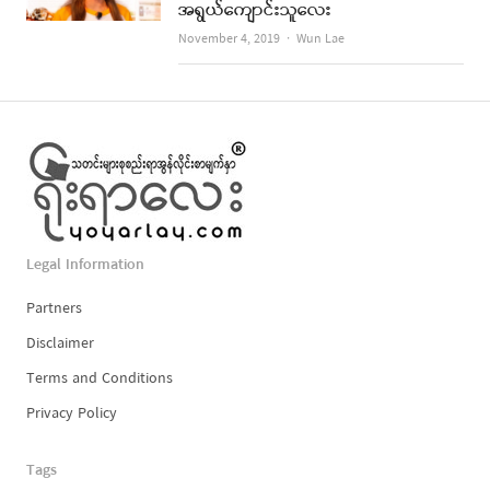
အရွယ်ကျောင်းသူလေး
Author
November 4, 2019
Wun Lae
Legal Information
Partners
Disclaimer
Terms and Conditions
Privacy Policy
Tags