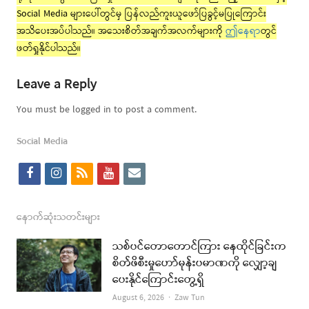
Social Media များပေါ်တွင်မှ ပြန်လည်ကူးယူဖော်ပြခွင့်မပြုကြောင်း
အသိပေးအပ်ပါသည်။ အသေးစိတ်အချက်အလက်များကို
ဤနေရာ
တွင်
ဖတ်ရှုနိုင်ပါသည်။
Leave a Reply
You must be logged in to post a comment.
Social Media
f
i
r
y
e
a
n
s
o
m
c
s
s
u
a
နောက်ဆုံးသတင်းများ
e
t
t
i
သစ်ပင်တောတောင်ကြား နေထိုင်ခြင်းက
b
a
u
l
စိတ်ဖိစီးမှုဟော်မုန်းပမာဏကို လျှော့ချ
ပေးနိုင်ကြောင်းတွေ့ရှိ
o
g
b
Author
August 6, 2026
Zaw Tun
o
r
e