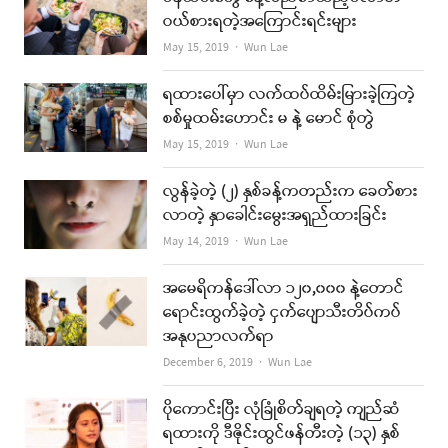
ဝယ်စားရတဲ့အကြောင်းရင်းများ
Author
May 15, 2019
Wun Lae
ရထားပေါ်မှာ လက်ထပ်ထိမ်းမြားခဲ့ကြတဲ့
စစ်မှုထမ်းဟောင်း မ နဲ့ မောင် စုံတွဲ
Author
May 15, 2019
Wun Lae
လွန်ခဲ့တဲ့ (၂) နှစ်ခန့်ကတည်းက ခေတ်စား
လာတဲ့ နှာခေါင်းမွေးအရှည်ထားခြင်း
Author
May 14, 2019
Wun Lae
အမေရိကန်ဒေါ်လာ ၁၂၀,၀၀၀ နဲ့တောင်
ရောင်းထွက်ခဲ့တဲ့ ငှက်ပျောသီးတိပ်ကပ်
အနုပညာလက်ရာ
Author
December 6, 2019
Wun Lae
ပိုကောင်းပြီး လုံခြုံစိတ်ချရတဲ့ ကျည်ဆံ
ရထားကို ဒီဇိုင်းထွင်ဖန်တီးတဲ့ (၁၃) နှစ်