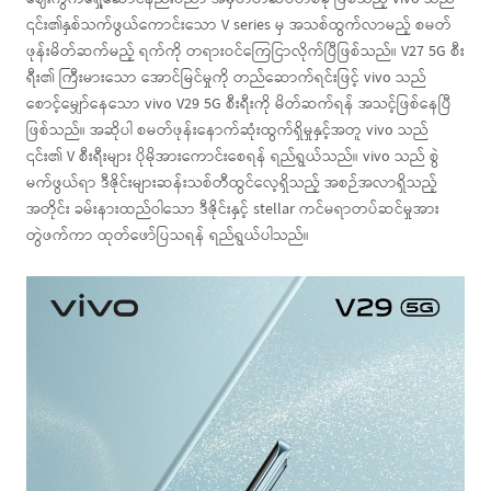
၎င်း၏နှစ်သက်ဖွယ်ကောင်းသော V series မှ အသစ်ထွက်လာမည့် စမတ်
ဖုန်းမိတ်ဆက်မည့် ရက်ကို တရားဝင်ကြေငြာလိုက်ပြီဖြစ်သည်။ V27 5G စီး
ရီး၏ ကြီးမားသော အောင်မြင်မှုကို တည်ဆောက်ရင်းဖြင့် vivo သည်
စောင့်မျှော်နေသော vivo V29 5G စီးရီးကို မိတ်ဆက်ရန် အသင့်ဖြစ်နေပြီ
ဖြစ်သည်။ အဆိုပါ စမတ်ဖုန်းနောက်ဆုံးထွက်ရှိမှုနှင့်အတူ vivo သည်
၎င်း၏ V စီးရီးများ ပိုမိုအားကောင်းစေရန် ရည်ရွယ်သည်။ vivo သည် စွဲ
မက်ဖွယ်ရာ ဒီဇိုင်းများဆန်းသစ်တီထွင်လေ့ရှိသည့် အစဉ်အလာရှိသည့်
အတိုင်း ခမ်းနားထည်ဝါသော ဒီဇိုင်းနှင့် stellar ကင်မရာတပ်ဆင်မှုအား
တွဲဖက်ကာ ထုတ်ဖော်ပြသရန် ရည်ရွယ်ပါသည်။