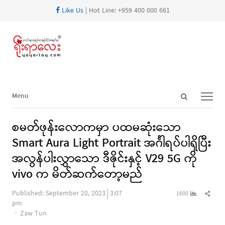
Like Us
| Hot Line: +959 400 000 661
Open
Menu
Menu
search
panel
စမတ်ဖုန်းလောကမှာ ပထမဆုံးသော
Smart Aura Light Portrait အင်္ဂါရပ်ပါရှိပြီး
အလွန်ပါးလွှာသော ဒီဇိုင်းနှင့် V29 5G ကို
vivo က မိတ်ဆက်တော့မည်
Shar
Published:
September 28, 2023
3:07
1600
this
pm
Author
post
Zaw Tun