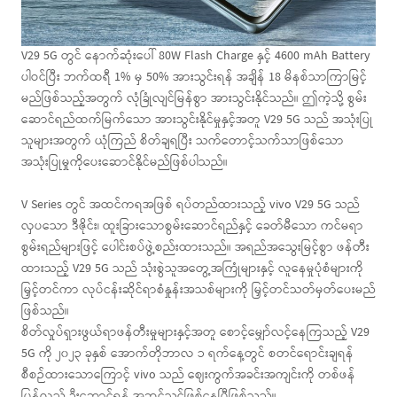
V29 5G တွင် နောက်ဆုံးပေါ် 80W Flash Charge နှင့် 4600 mAh Battery
ပါဝင်ပြီး ဘက်ထရီ 1% မှ 50% အားသွင်းရန် အချိန် 18 မိနစ်သာကြာမြင့်
မည်ဖြစ်သည့်အတွက် လုံခြုံလျင်မြန်စွာ အားသွင်းနိုင်သည်။ ဤကဲ့သို့ စွမ်း
ဆောင်ရည်ထက်မြက်သော အားသွင်းနိုင်မှုနှင့်အတူ V29 5G သည် အသုံးပြု
သူများအတွက် ယုံကြည် စိတ်ချရပြီး သက်တောင့်သက်သာဖြစ်သော
အသုံးပြုမှုကိုပေးဆောင်နိုင်မည်ဖြစ်ပါသည်။
V Series တွင် အထင်ကရအဖြစ် ရပ်တည်ထားသည့် vivo V29 5G သည်
လှပသော ဒီဇိုင်း၊ ထူးခြားသောစွမ်းဆောင်ရည်နှင့် ခေတ်မီသော ကင်မရာ
စွမ်းရည်များဖြင့် ပေါင်းစပ်ဖွဲ့စည်းထားသည်။ အရည်အသွေးမြင့်စွာ ဖန်တီး
ထားသည့် V29 5G သည် သုံးစွဲသူအတွေ့အကြုံများနှင့် လူနေမှုပုံစံများကို
မြှင့်တင်ကာ လုပ်ငန်းဆိုင်ရာစံနှုန်းအသစ်များကို မြှင့်တင်သတ်မှတ်ပေးမည်
ဖြစ်သည်။
စိတ်လှုပ်ရှားဖွယ်ရာဖန်တီးမှုများနှင့်အတူ စောင့်မျှော်လင့်နေကြသည့် V29
5G ကို ၂၀၂၃ ခုနှစ် အောက်တိုဘာလ ၁ ရက်နေ့တွင် စတင်ရောင်းချရန်
စီစဉ်ထားသောကြောင့် vivo သည် ဈေးကွက်အခင်းအကျင်းကို တစ်ဖန်
ပြန်လည် ဦးဆောင်ရန် အဆင်သင့်ဖြစ်နေပြီဖြစ်သည်။