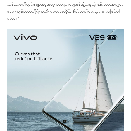
ဆန်းသစ်တီထွင်မှုများနှင့်အတူ ပေးရတဲ့ဈေးနှုန်းနဲ့တန်တဲ့ နှုန်းထားအတွင်း
မှာပဲ ကျွန်တော်တို့ရဲ့ကတိကဝတ်အတိုင်း မိတ်ဆက်ပေးသွားမှ ာဖြစ်ပါ
တယ်။”