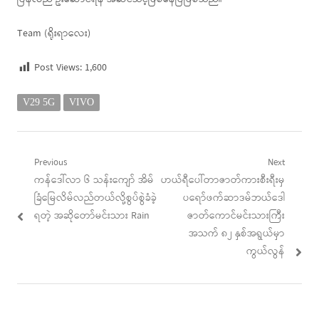
Team (ရိုးရာလေး)
Post Views:
1,600
V29 5G
VIVO
Post
Previous
Next
Previous
Next
ကန်ဒေါ်လာ ၆ သန်းကျော် အိမ်
ဟယ်ရီပေါ်တာဇာတ်ကားစီးရီးမှ
navigation
post:
post:
ခြံမြေလိမ်လည်တယ်လို့စွပ်စွဲခံခဲ့
ပရော်ဖက်ဆာဒမ်ဘယ်ဒေါ
ရတဲ့ အဆိုတော်မင်းသား Rain
ဇာတ်ကောင်မင်းသားကြီး
အသက် ၈၂ နှစ်အရွယ်မှာ
ကွယ်လွန်