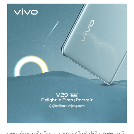
ဈေးကွက်ရှေ့ဆောင်နည်းပညာ အမှတ်တံဆိပ်တစ်ခု ဖြစ်သည့် vivo သည်