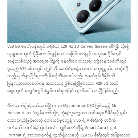
V29 5G စမတ်ဖုန်းတွင် ပရီမီယံ 120 Hz 3D Curved Screen ပါရှိပြီး သုံးစွဲ
သူများအတွက် ပိုမိုကောင်းမွန်သော အမြင်အာရုံနှင့် အလှအပပိုင်းတွင်
ဆန်းသစ်သည့် အတွေ့အကြုံကို ဖန်တီးပေးပါသည်။ ဤဆန်းသစ်တီထွင်
မှုသည် V29 ၏အသွင်အပြင်ကို ခေတ်မီစေရုံသာမက ကွေးညွှတ်သောပုံစံရှိ
သည့် မျက်နှာပြင်များကိုပါ ဖန်တီးပေးပါသည်။ စမတ်ဖုန်းဒီဇိုင်းကို
ပြန်လည်သတ်မှတ်ရန် အဆင်သင့်ဖြစ်နေပြီဖြစ်သော V29 5G သည်
ဈေးကွက်အတွင်းတွင် စံနှုန်းတစ်ခုအဖြစ် ထွက်ပေါ် လာပြီဖြစ်သည်။
မိတ်ဆက်ပွဲနှင့်ပတ်သက်ပြီး vivo Myanmar ၏ CEO ဖြစ်သည့် Mr.
Nelson Ni က “ကျွန်တော်တို့ရဲ့ သုံးစွဲသူတွေဟာ ကင်မရာ၊ ဒီဇိုင်းနှင့် စွမ်း
ဆောင်ရည်မြင့်မားတဲ့ ပေါင်းစပ်မှုတွေနဲ့ vivo ရဲ့ V စီးရီးကို တစိုက်
မတ်မတ် လက်ခံခဲ့ကြပါတယ်။ ကျွန်တော်တို့ရဲ့ Smart Aura Light
Portrait ရဲ့ အားသာချက်နဲ့ ထွက်ရှိလာမယ့် V29 5G စီးရီးတွင် အခြားသော