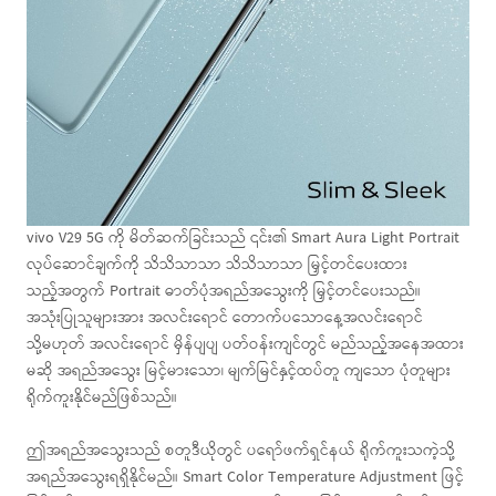
vivo V29 5G ကို မိတ်ဆက်ခြင်းသည် ၎င်း၏ Smart Aura Light Portrait
လုပ်ဆောင်ချက်ကို သိသိသာသာ သိသိသာသာ မြှင့်တင်ပေးထား
သည့်အတွက် Portrait ဓာတ်ပုံအရည်အသွေးကို မြှင့်တင်ပေးသည်။
အသုံးပြုသူများအား အလင်းရောင် တောက်ပသောနေ့အလင်းရောင်
သို့မဟုတ် အလင်းရောင် မှိန်ပျပျ ပတ်ဝန်းကျင်တွင် မည်သည့်အနေအထား
မဆို အရည်အသွေး မြင့်မားသော၊ မျက်မြင်နှင့်ထပ်တူ ကျသော ပုံတူများ
ရိုက်ကူးနိုင်မည်ဖြစ်သည်။
ဤအရည်အသွေးသည် စတူဒီယိုတွင် ပရော်ဖက်ရှင်နယ် ရိုက်ကူးသကဲ့သို့
အရည်အသွေးရရှိနိုင်မည်။ Smart Color Temperature Adjustment ဖြင့်