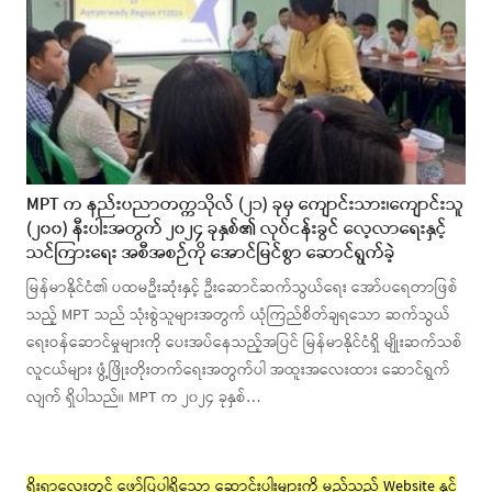
MPT က နည်းပညာတက္ကသိုလ် (၂၁) ခုမှ ကျောင်းသား၊ကျောင်းသူ
(၂၀၀) နီးပါးအတွက် ၂၀၂၄ ခုနှစ်၏ လုပ်ငန်းခွင် လေ့လာရေးနှင့်
သင်ကြားရေး အစီအစဉ်ကို အောင်မြင်စွာ ဆောင်ရွက်ခဲ့
မြန်မာနိုင်ငံ၏ ပထမဦးဆုံးနှင့် ဦးဆောင်ဆက်သွယ်ရေး အော်ပရေတာဖြစ်
သည့် MPT သည် သုံးစွဲသူများအတွက် ယုံကြည်စိတ်ချရသော ဆက်သွယ်
ရေးဝန်ဆောင်မှုများကို ပေးအပ်နေသည့်အပြင် မြန်မာနိုင်ငံရှိ မျိုးဆက်သစ်
လူငယ်များ ဖွံ့ဖြိုးတိုးတက်ရေးအတွက်ပါ အထူးအလေးထား ဆောင်ရွက်
လျက် ရှိပါသည်။ MPT က ၂၀၂၄ ခုနှစ်…
ရိုးရာလေးတွင် ဖော်ပြပါရှိသော ဆောင်းပါးများကို မည်သည့် Website နှင့်