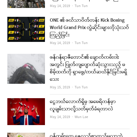
Author
May 14, 2019
Tun Tun
ONE ၏ ဖယ်သာဝိတ်တန်း Kick Boxing
World Grand Prix တွဲဆိုင်းများကိုသုံးသပ်
ကြည့်ခြင်း
Author
May 14, 2019
Tun Tun
ဖန်ဂန်ရာဇီတောင်၏ ချောက်ကမ်းပါး
အတွင်း ပြုတ်ကျပျောက်ဆုံးသွားသည့် မ
စိမ့်ထက်ကို ရှာဖွေ/ကယ်ဆယ်နိုင်ခြင်းမရှိ
သေး
Author
May 15, 2019
Tun Tun
ငွေဘယ်လောက်ရှိမှ အမေရိကန်မှာ
လူချမ်းသာလို့သတ်မှတ်ခံရတာလဲ
Author
May 14, 2019
Wun Lae
ဝန်ထမ်းတွေ နေ့လည်စာထည့်မလာဘဲ