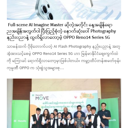
Full-scene AI Imagine Master ဆိုတဲ့အတိုင်း နေ့အချိန်ရော
ညအချိန်အတွက်ပါ ပြီးပြည့်စုံတဲ့ နောက်ဆုံးပေါ် Photography
နည်းပညာနဲ့ ထွက်ရှိလာတော့မဲ့ OPPO Reno14 Series 5G
သာမန်ထက် ပိုမိုတောက်ပတဲ့ AI Flash Photography နည်းပညာနဲ့ အတူ
အံ့အားသင့်စေမဲ့ OPPO Reno14 Series 5G ဟာ မြန်မာနိုင်ငံဈေးကွက်ထဲ
ကို မကြာခင် ရောက်ရှိလာတော့မှာဖြစ်ပါတယ်။ ကမ္ဘာ့ထိပ်တန်းစမတ်ဖုန်း
ကုမ္ပဏီ OPPO က သုံးစွဲသူအများစု…