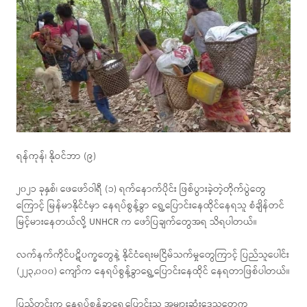
ရန်ကုန်၊ နိုဝင်ဘာ (၉)
၂၀၂၁ ခုနှစ်၊ ဖေဖော်ဝါရီ (၁) ရက်နောက်ပိုင်း ဖြစ်ပွားခဲ့တဲ့တိုက်ပွဲတွေ
ကြောင့် မြန်မာနိုင်ငံမှာ နေရပ်စွန့်ခွာ ရွှေ့ပြောင်းနေထိုင်နေရသူ စံချိန်တင်
မြင့်မားနေတယ်လို့ UNHCR က ဖော်ပြချက်တွေအရ သိရပါတယ်။
လက်နက်ကိုင်ပဋိပက္ခတွေနဲ့ နိုင်ငံရေးမငြိမ်သက်မှုတွေကြာင့် ပြည်သူပေါင်း
(၂၂၃,၀၀၀) ကျော်က နေရပ်စွန့်ခွာရွှေ့ပြောင်းနေထိုင် နေရတာဖြစ်ပါတယ်။
ပြည်တွင်းက နေရပ်စွန့်ခွာရွှေ့ပြောင်းသူ အများဆုံးဒေသတွေက