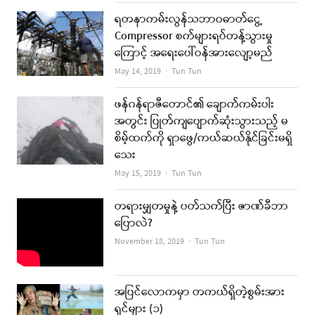
ရတနာကမ်းလွန်သဘာဝဓာတ်ငွေ့
Compressor စက်များရပ်တန့်သွားမှု
ကြောင့် အရေးပေါ်ဝန်အားလျော့မည်
Author
May 14, 2019
Tun Tun
ဖန်ဂန်ရာဇီတောင်၏ ချောက်ကမ်းပါး
အတွင်း ပြုတ်ကျပျောက်ဆုံးသွားသည့် မ
စိမ့်ထက်ကို ရှာဖွေ/ကယ်ဆယ်နိုင်ခြင်းမရှိ
သေး
Author
May 15, 2019
Tun Tun
တရားမျှတမှုနဲ့ ပတ်သက်ပြီး ဇာဏ်ခီဘာ
ပြောလဲ?
Author
November 18, 2019
Tun Tun
အပြင်လောကမှာ တကယ်ရှိတဲ့စွမ်းအား
ရှင်များ (၁)