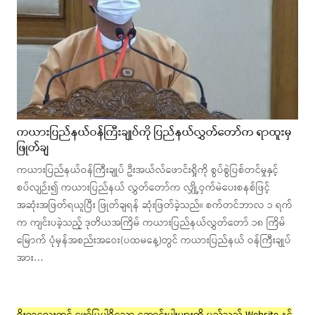
ကယားပြည်နယ်ဝန်ကြီးချုပ်ကို ပြည်နယ်လွှတ်တော်က ရာထူးမှ
ဖြုတ်ချ
ကယားပြည်နယ်ဝန်ကြီးချုပ် ဦးအယ်လ်ဖောင်းရှိုကို စွပ်စွဲပြစ်တင်မှုနှင့်
စပ်လျဉ်း၍ ကယားပြည်နယ် လွှတ်တော်က လျှို့ဝှက်မဲပေးစနစ်ဖြင့်
အဆုံးအဖြတ်ရယူပြီး ဖြုတ်ချရန် ဆုံးဖြတ်ခဲ့သည်။ စက်တင်ဘာလ ၁ ရက်
က ကျင်းပခဲ့သည့် ဒုတိယအကြိမ် ကယားပြည်နယ်လွှတ်တော် ၁၈ ကြိမ်
မြောက် ပုံမှန်အစည်းအဝေး(ပထမနေ့)တွင် ကယားပြည်နယ် ဝန်ကြီးချုပ်
အား…