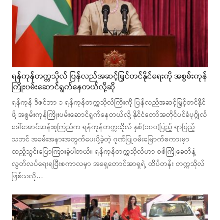
ရန်ကုန်တက္ကသိုလ် ပြန်လည်အဆင့်မြှင်တင်နိုင်ရေးကို အစွမ်းကုန်
ကြိုးပမ်းဆောင်ရွက်နေတယ်လို့ဆို
ရန်ကုန် ဒီဇင်ဘာ ၁ ရန်ကုန်တက္ကသိုလ်ကြီးကို ပြန်လည်အဆင့်မြှင့်တင်နိုင်
ဖို့ အစွမ်းကုန်ကြိုးပမ်းဆောင်ရွက်နေတယ်လို့ နိုင်ငံတော်အတိုင်ပင်ခံပုဂ္ဂိုလ်
ဒေါ်အောင်ဆန်းစုကြည်က ရန်ကုန်တက္ကသိုလ် နှစ်(၁၀၀)ပြည့် ရာပြည့်
သဘင် အခမ်းအနားအတွက်ပေးပို့ခဲ့တဲ့ ဂုဏ်ပြုဝမ်းမြောက်စကားမှာ
ထည့်သွင်းပြောကြားခဲ့ပါတယ်။ ရန်ကုန်တက္ကသိုလ်ဟာ စစ်ကြိုခေတ်နဲ့
လွတ်လပ်ရေးရပြီးစကာလမှာ အရှေ့တောင်အာရှရဲ့ ထိပ်တန်း တက္ကသိုလ်
ဖြစ်သလို…