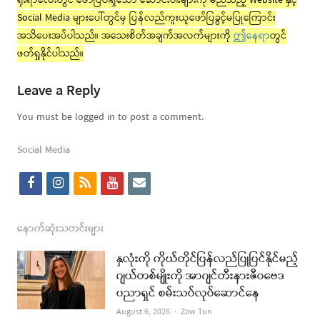
ရိုးရာလေးတွင် ဖော်ပြပါရှိသော ဆောင်းပါးများကို မည်သည့် Website နှင့်
Social Media များပေါ်တွင်မှ ပြန်လည်ကူးယူဖော်ပြခွင့်မပြုကြောင်း
အသိပေးအပ်ပါသည်။ အသေးစိတ်အချက်အလက်များကို
ဤနေရာ
တွင်
ဖတ်ရှုနိုင်ပါသည်။
Leave a Reply
You must be logged in to post a comment.
Social Media
f
i
r
y
e
a
n
s
o
m
c
s
s
u
a
နောက်ဆုံးသတင်းများ
e
t
t
i
နှလုံးကို ကိုယ်တိုင်ပြန်လည်ပြုပြင်နိုင်မည့်
b
a
u
l
ဂျယ်တစ်မျိုးကို အာဂျင်တီးနားဇီဝဗေဒ
ပညာရှင် စမ်းသပ်လုပ်ဆောင်နေ
o
g
b
Author
August 6, 2026
Zaw Tun