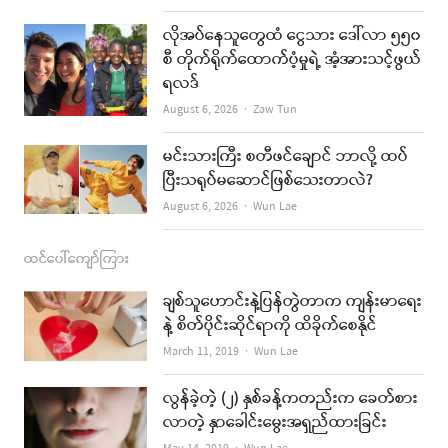
o
r
e
k
a
လိုအပ်နေသူတွေထံ ငွေသား ဒေါ်လာ ၅၅၀
စီ တိုက်ရိုက်ထောက်ပံ့မှုရဲ့ အံ့အားသင့်ဖွယ်
m
ရလဒ်
Author
August 6, 2026
Zaw Tun
မင်းသားကြီး စတီဖင်ချောင် ဘာလို့ ထပ်
ပြီးသရုပ်မဆောင်ဖြစ်သေးတာလဲ?
Author
August 6, 2026
Wun Lae
ထင်ပေါ်ကျော်ကြား
ချစ်သူဟောင်းနဲ့ပြန်တွဲတာက ကျန်းမာရေး
နဲ့ စိတ်ပိုင်းဆိုင်ရာကို ထိခိုက်စေနိုင်
Author
March 11, 2019
Wun Lae
လွန်ခဲ့တဲ့ (၂) နှစ်ခန့်ကတည်းက ခေတ်စား
လာတဲ့ နှာခေါင်းမွေးအရှည်ထားခြင်း