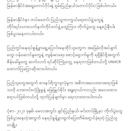
မြန်မာနိုင်ငံအရှေ့တောင်ပိုင်းနဲ့ ရှမ်းပြည်နယ်(တောင်ပိုင်း) ဖြစ်ပါတယ်။
မြန်မာနိုင်ငံမှာ တပ်မတော်၊ ပြည်သူ့ကာကွယ်ရေးတပ်ဖွဲ့တွေနဲ့
တိုင်းရင်းသားလက်နက်ကိုင်တပ်ဖွဲ့တွေကြား တိုက်ပွဲတွေ နေ့စဉ်နီးပါး
ဖြစ်ပွားနေတာပါတယ်။
ပြည်တွင်းနေရပ်စွန့်ခွာရွှေ့ပြောင်းနေထိုင်သူတွေက အခြေခံလိုအပ်ချက်
တွေ၊ ဝန်ဆောင်မှုတွေနဲ့ ကျန်းမာရေး စောင့်ရှောက်မှုကို ရရှိနိုင်ဖို့အတွက်
စိန်ခေါ်မှုတွေ ဆက်လက် ရင်ဆိုင်ကြုံတွေ့ နေရတာဖြစ်တယ်လို့ UNHCR
ထောက်ပြပြောဆိုထားပါတယ်။
ပြည်သူတွေအတွက် စားနပ်ရိက္ခာဖူလုံမှုက အဓိကအလေးထားစရာဖြစ်
သလို ဘေးကင်းလုံခြုံမှုနဲ့ မြေမြှုပ်မိုင်း အန္တရာယ်ကလည်း အလေးထား
စရာပင်ဖြစ်တယ်လို့ ထုတ်ပြန်ချက်မှာ ရေးသားထားပါတယ်။
ပုံစာ- ၂၀၂၁ ခုနှစ်၊ မေလအတွင်း ချင်းပြည်နယ်၊ မင်းတပ်မြို့မှာ တိုက်ပွဲတွေ
ဖြစ်ပွားနေတဲ့အတွက် နေရပ်စွန့်ခွာထွက်ပြေးတိမ်းရှောင်ခဲ့ရတဲ့ ပြည်သူ
တချို့။