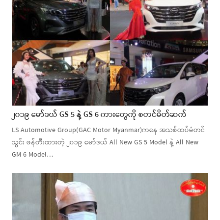
၂၀၁၉ မော်ဒယ် GS 5 နဲ့ GS 6 ကားတွေကို စတင်မိတ်ဆက်
LS Automotive Group(GAC Motor Myanmar)ကနေ အသစ်ထပ်မံတင်
သွင်း ဖန်တီးထားတဲ့ ၂၀၁၉ မော်ဒယ် All New GS 5 Model နဲ့ All New
GM 6 Model…