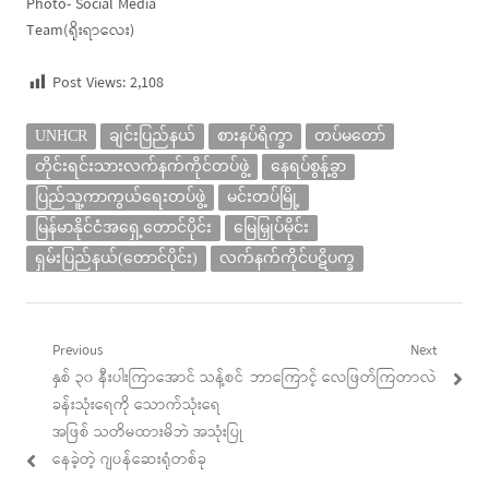
Photo- Social Media
Team(ရိုးရာလေး)
Post Views:
2,108
UNHCR
ချင်းပြည်နယ်
စားနပ်ရိက္ခာ
တပ်မတော်
တိုင်းရင်းသားလက်နက်ကိုင်တပ်ဖွဲ့
နေရပ်စွန့်ခွာ
ပြည်သူ့ကာကွယ်ရေးတပ်ဖွဲ့
မင်းတပ်မြို့
မြန်မာနိုင်ငံအရှေ့တောင်ပိုင်း
မြေမြှုပ်မိုင်း
ရှမ်းပြည်နယ်(တောင်ပိုင်း)
လက်နက်ကိုင်ပဋိပက္ခ
Post
Previous
Next
Previous
Next
နှစ် ၃၀ နီးပါးကြာအောင် သန့်စင်
ဘာကြောင့် လေဖြတ်ကြတာလဲ
navigation
post:
post:
ခန်းသုံးရေကို သောက်သုံးရေ
အဖြစ် သတိမထားမိဘဲ အသုံးပြု
နေခဲ့တဲ့ ဂျပန်ဆေးရုံတစ်ခု