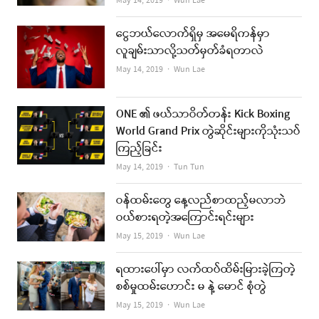
Author
May 14, 2019
Wun Lae
ငွေဘယ်လောက်ရှိမှ အမေရိကန်မှာ
လူချမ်းသာလို့သတ်မှတ်ခံရတာလဲ
Author
May 14, 2019
Wun Lae
ONE ၏ ဖယ်သာဝိတ်တန်း Kick Boxing
World Grand Prix တွဲဆိုင်းများကိုသုံးသပ်
ကြည့်ခြင်း
Author
May 14, 2019
Tun Tun
ဝန်ထမ်းတွေ နေ့လည်စာထည့်မလာဘဲ
ဝယ်စားရတဲ့အကြောင်းရင်းများ
Author
May 15, 2019
Wun Lae
ရထားပေါ်မှာ လက်ထပ်ထိမ်းမြားခဲ့ကြတဲ့
စစ်မှုထမ်းဟောင်း မ နဲ့ မောင် စုံတွဲ
Author
May 15, 2019
Wun Lae