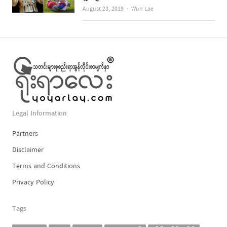
Author
August 23, 2019
Wun Lae
Legal Information
Partners
Disclaimer
Terms and Conditions
Privacy Policy
Tags