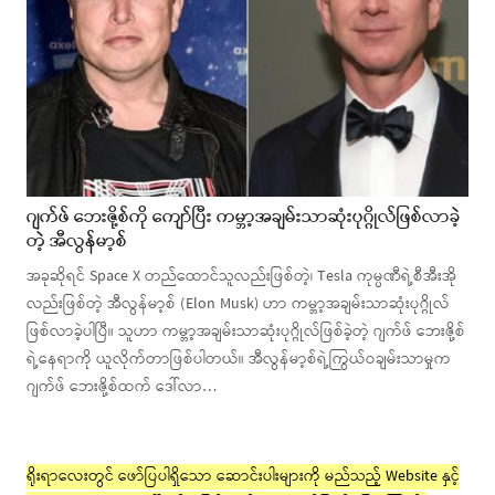
ဂျက်ဖ် ဘေးဇို့စ်ကို ‌ကျော်ပြီး ကမ္ဘာ့အချမ်းသာဆုံးပုဂ္ဂိုလ်ဖြစ်လာခဲ့
တဲ့ အီလွန်မာ့စ်
အခုဆိုရင် Space X တည်ထောင်သူလည်းဖြစ်တဲ့၊ Tesla ကုမ္ပဏီရဲ့စီအီးအို
လည်းဖြစ်တဲ့ အီလွန်မာ့စ် (Elon Musk) ဟာ ကမ္ဘာ့အချမ်းသာဆုံးပုဂ္ဂိုလ်
ဖြစ်လာခဲ့ပါပြီ။ သူဟာ ကမ္ဘာ့အချမ်းသာဆုံးပုဂ္ဂိုလ်ဖြစ်ခဲ့တဲ့ ဂျက်ဖ် ဘေးဇို့စ်
ရဲ့နေရာကို ယူလိုက်တာဖြစ်ပါတယ်။ အီလွန်မာ့စ်ရဲ့ကြွယ်ဝချမ်းသာမှုက
ဂျက်ဖ် ဘေးဇို့စ်ထက် ဒေါ်လာ…
ရိုးရာလေးတွင် ဖော်ပြပါရှိသော ဆောင်းပါးများကို မည်သည့် Website နှင့်