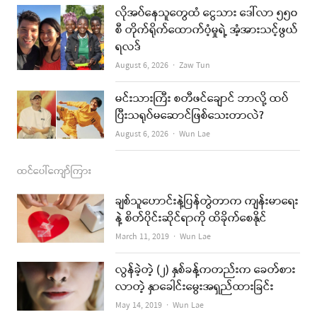
k
a
လိုအပ်နေသူတွေထံ ငွေသား ဒေါ်လာ ၅၅၀
စီ တိုက်ရိုက်ထောက်ပံ့မှုရဲ့ အံ့အားသင့်ဖွယ်
m
ရလဒ်
Author
August 6, 2026
Zaw Tun
မင်းသားကြီး စတီဖင်ချောင် ဘာလို့ ထပ်
ပြီးသရုပ်မဆောင်ဖြစ်သေးတာလဲ?
Author
August 6, 2026
Wun Lae
ထင်ပေါ်ကျော်ကြား
ချစ်သူဟောင်းနဲ့ပြန်တွဲတာက ကျန်းမာရေး
နဲ့ စိတ်ပိုင်းဆိုင်ရာကို ထိခိုက်စေနိုင်
Author
March 11, 2019
Wun Lae
လွန်ခဲ့တဲ့ (၂) နှစ်ခန့်ကတည်းက ခေတ်စား
လာတဲ့ နှာခေါင်းမွေးအရှည်ထားခြင်း
Author
May 14, 2019
Wun Lae