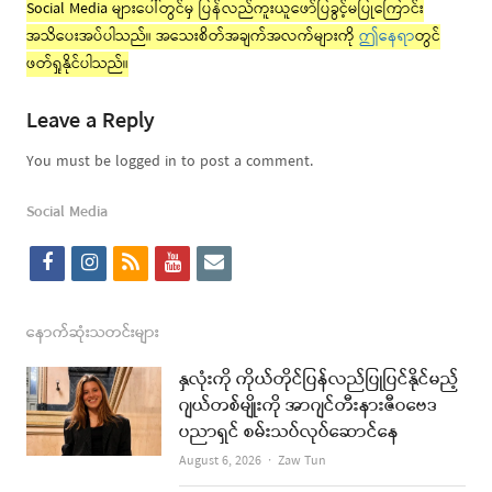
Social Media များပေါ်တွင်မှ ပြန်လည်ကူးယူဖော်ပြခွင့်မပြုကြောင်း
အသိပေးအပ်ပါသည်။ အသေးစိတ်အချက်အလက်များကို
ဤနေရာ
တွင်
ဖတ်ရှုနိုင်ပါသည်။
Leave a Reply
You must be logged in to post a comment.
Social Media
f
i
r
y
e
a
n
s
o
m
c
s
s
u
a
နောက်ဆုံးသတင်းများ
e
t
t
i
နှလုံးကို ကိုယ်တိုင်ပြန်လည်ပြုပြင်နိုင်မည့်
b
a
u
l
ဂျယ်တစ်မျိုးကို အာဂျင်တီးနားဇီဝဗေဒ
ပညာရှင် စမ်းသပ်လုပ်ဆောင်နေ
o
g
b
Author
August 6, 2026
Zaw Tun
o
r
e