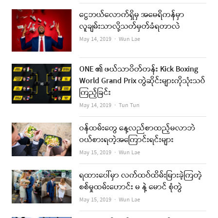
ငွေဘယ်လောက်ရှိမှ အမေရိကန်မှာ
လူချမ်းသာလို့သတ်မှတ်ခံရတာလဲ
Author
May 14, 2019
Wun Lae
ONE ၏ ဖယ်သာဝိတ်တန်း Kick Boxing
World Grand Prix တွဲဆိုင်းများကိုသုံးသပ်
ကြည့်ခြင်း
Author
May 14, 2019
Tun Tun
ဝန်ထမ်းတွေ နေ့လည်စာထည့်မလာဘဲ
ဝယ်စားရတဲ့အကြောင်းရင်းများ
Author
May 15, 2019
Wun Lae
ရထားပေါ်မှာ လက်ထပ်ထိမ်းမြားခဲ့ကြတဲ့
စစ်မှုထမ်းဟောင်း မ နဲ့ မောင် စုံတွဲ
Author
May 15, 2019
Wun Lae