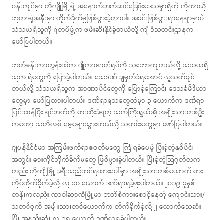
ဝန်းကျင်မှာ တိုကျိုမြို့ရဲ့ အနောက်ဘက်ဆင်ခြေဖုံးဒေသမှာရှိတဲ့ ကိုကာယို
ဘူတာရုံအနီးမှာ တိုက်ခိုက်မှုဖြစ်ပွားခဲ့တာပါ။ အခင်းဖြစ်ပွားရာနေရာမှာပဲ
သံသယရှိသူကို ရဲတပ်ဖွဲ့က ဖမ်းဆီးနိုင်ခဲ့တယ်လို့ ကျိုဒိုသတင်းဌာနက
ဖော်ပြပါတယ်။
ဘတ်မန်းကာတွန်းထဲက ဂျိုကာဇာတ်ရုပ်ကို သဘောကျတယ်လို့ သံသယရှိ
သူက ရဲတွေကို ပြောခဲ့ပါတယ်။ သေဒဏ် ချမှတ်ခံရအောင် လူသတ်ချင်
တယ်လို့ သံသယရှိသူက အာဏာပိုင်တွေကို ပြောခဲ့ကြောင်း ဒေသခံမီဒီယာ
တွေမှာ ဖော်ပြထားပါတယ်။ ဒဏ်ရာရသူတွေထဲမှာ ၃ ယောက်က ဒဏ်ရာ
ပြင်းထန်ပြီး ရင်ဘတ်ကို ဓားထိုးခံရတဲ့ သက်ကြီးရွယ်အို အမျိုးသားတစ်ဦး
ကတော့ သတိလစ် မေ့မျောသွားတယ်လို့ သတင်းတွေမှာ ဖော်ပြပါတယ်။
ဂျပန်နိုင်ငံမှာ အကြမ်းဖက်ရာဇဝတ်မှုတွေ ကြုံရခဲပေမဲ့ ပြီးခဲ့တဲ့နှစ်ပိုင်း
အတွင်း ဓားကိုင်တိုက်ခိုက်မှုတွေ ဖြစ်ပွားခဲ့ပါတယ်။ ပြီးခဲ့တဲ့သြဂုတ်လက
တည်း တိုကျိုမြို့ ခရီးသည်တင်ရထားပေါ်မှာ အမျိုးသားတစ်ယောက် ဓား
ကိုင်တိုက်ခိုက်ခဲ့လို့ လူ ၁၀ ယောက် ဒဏ်ရာရခဲ့ဖူးပါတယ်။ ၂၀၁၉ ခုနှစ်
တုန်းကလည်း ကာဝါဆာကီမြို့မှာ ဘတ်စ်ကားစောင့်နေတဲ့ ကျောင်းသား/
သူတစ်စုကို အမျိုးသားတစ်ယောက်က တိုက်ခိုက်ခဲ့လို့ ၂ ယောက်သေဆုံး
ပြီး အနည်းဆုံး လူ ၁၈ ယောက် ဒဏ်ရာရခဲ့ပါတယ်။