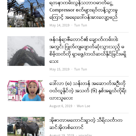
ရတနာကမ်းလွန်သဘာဝဓာတ်ငွေ့
Compressor စက်များရပ်တန့်သွားမှု
ကြောင့် အရေးပေါ်ဝန်အားလျော့မည်
Author
May 14, 2019
Tun Tun
ဖန်ဂန်ရာဇီတောင်၏ ချောက်ကမ်းပါး
အတွင်း ပြုတ်ကျပျောက်ဆုံးသွားသည့် မ
စိမ့်ထက်ကို ရှာဖွေ/ကယ်ဆယ်နိုင်ခြင်းမရှိ
သေး
Author
May 15, 2019
Tun Tun
ဒေါ်လာ (၈) သန်းတန် အဆောက်အဦးကို
ဝယ်ယူနိုင်တဲ့ အသက် (၆) နှစ်အရွယ်ကိုရီး
ယားသူလေး
Author
August 6, 2019
Wun Lae
အိုဇာတာမကောင်းရှာတဲ့ သီရိလင်္ကာက
ဆင်အိုတစ်ကောင်
Author
August 19, 2019
yoyarlay