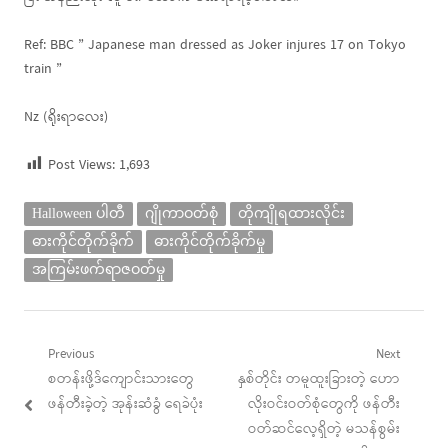
Ref: BBC ” Japanese man dressed as Joker injures 17 on Tokyo
train ”
Nz (ရိုးရာလေး)
Post Views:
1,693
Halloween ပါတီ
ဂျိုကာဝတ်စုံ
တိုကျိုရထားလိုင်း
ဓားကိုင်တိုက်ခိုက်
ဓားကိုင်တိုက်ခိုက်မှု
အကြမ်းဖက်ရာဇဝတ်မှု
Post
Previous
Next
Previous
Next
စတန်းဖို့ဒ်ကျောင်းသားတွေ
နှစ်တိုင်း တမူထူးခြားတဲ့ ဟော
navigation
post:
post:
ဖန်တီးခဲ့တဲ့ အုန်းဆံခွံ ရေခဲပုံး
လိုးဝင်းဝတ်စုံတွေကို ဖန်တီး
ဝတ်ဆင်လေ့ရှိတဲ့ မသန်စွမ်း