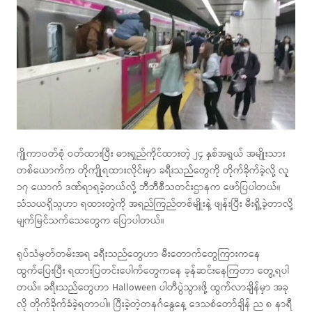
ဂျိုကာဝတ်စုံ ဝတ်ထားပြီး ဓားရှည်ကိုင်ထားတဲ့ ၂၄ နှစ်အရွယ် အမျိုးသား
တစ်ယောက်က တိုကျိုရထားလိုင်းမှာ ခရီးသည်တွေကို တိုက်ခိုက်ခဲ့လို့ လူ
၁၇ ယောက် ဒဏ်ရာရခဲ့တယ်လို့ ဘီဘီစီသတင်းဌာနက ဖော်ပြပါတယ်။
သံသယရှိသူဟာ ရထားတွဲကို အရည်ကြည်တစ်မျိုးနဲ့ ဖျန်းပြီး မီးရှို့ခဲ့တာလို့
မျက်မြင်သက်သေတွေက ပြောပါတယ်။
ရုပ်သံမှတ်တမ်းအရ ခရီးသည်တွေဟာ မီးတောက်တွေကြားကနေ
ထွက်ပြေးပြီး ရထားပြတင်းပေါက်တွေကနေ ခုန်ဆင်းနေကြတာ တွေ့ရပါ
တယ်။ ခရီးသည်တွေဟာ Halloween ပါတီပွဲသွားဖို့ ထွက်လာချိန်မှာ အခု
လို တိုက်ခိုက်ခံခဲ့ရတာပါ။ ပြီးခဲ့တဲ့တနင်္ဂနွေနေ့ ဒေသစံတော်ချိန် ည ၈ နာရီ