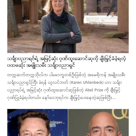
သင်္ချာပညာရပ်ရဲ့ အမြင့်ဆုံး ဂုဏ်ထူးဆောင်ဆုကို ချီးမြှင့်ခံခဲ့ရတဲ့
ပထမဆုံး အမျိုးသမီး သင်္ချာပညာရှင်
တက္ကဆက်တက္ကသိုလ်က ပါမောက္ခတစ်ဦးဖြစ်တဲ့ အမေရိကန် အမျိုးသမီး
သင်္ချာပညာရှင်ကြီး ခဲရန် ယူလင်ဘတ် (Karen Uhlenbeck) ဟာ သင်္ချာ
ပညာရပ်ရဲ့ အမြင့်ဆုံး ဂုဏ်ထူးဆောင်ဆုဖြစ်တဲ့ Abel Prize ကို ချီးမြှင့်
ဂုဏ်ပြုခံခဲ့ရပါတယ်။ နော်ဝေဘုရင်က ချီးမြှင့်ပေးနေတဲ့ဆုဖြစ်ပြီး…