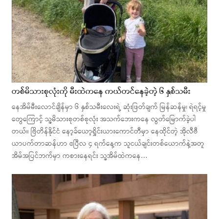
တစ်မိသားစုလုံးကို မီးထဲကနေ ကယ်တင်နေခဲ့တဲ့ ၆ နှစ်သမီး
နေအိမ်မီးလောင်ချိန်မှာ ၆ နှစ်သမီးလေးရဲ့ ဆုံးဖြတ်ချက် မြန်ဆန်မှု၊ ရဲရင့်မှု
တွေကြောင့် သူ့မိသားစုတစ်စုလုံး အသက်ဘေးကနေ လွတ်မြောက်ခဲ့ပါ
တယ်။ ဗြိတိန်နိုင်ငံ နော့ခ်ယော့ရှိုင်းယားကောင်တီမှာ နေထိုင်တဲ့ အိုလီဗီ
ယာပက်တာဆန်ဟာ ဧပြီလ ၄ ရက်နေ့က သူငယ်ချင်းတစ်ယောက်နဲ့အတူ
အိမ်အပြင်ဘက်မှာ ကစားနေရင်း သူ့အိမ်ထဲကနေ…