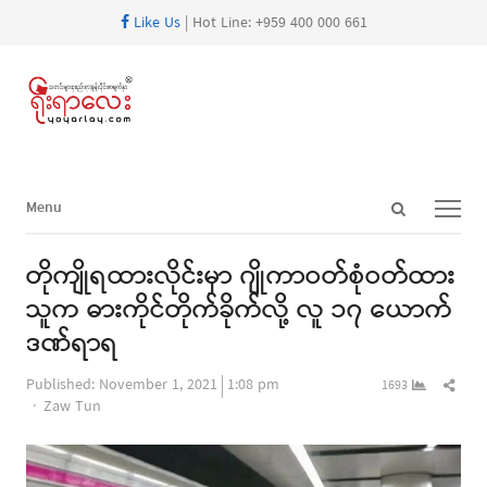
Like Us
| Hot Line: +959 400 000 661
Open
Menu
Menu
search
panel
တိုကျိုရထားလိုင်းမှာ ဂျိုကာဝတ်စုံဝတ်ထား
သူက ဓားကိုင်တိုက်ခိုက်လို့ လူ ၁၇ ယောက်
ဒဏ်ရာရ
Shar
Published:
November 1, 2021
1:08 pm
1693
Author
this
Zaw Tun
post