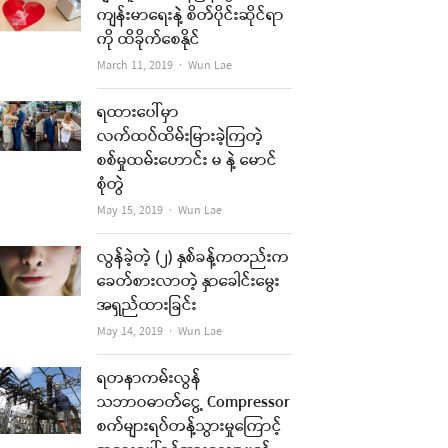
ကျန်းမာရေးနဲ့ စိတ်ပိုင်းဆိုင်ရာ
ကို ထိခိုက်စေနိုင်
re
Author
March 11, 2019
Wun Lae
t
ရထားပေါ်မှာ
လက်ထပ်ထိမ်းမြားခဲ့ကြတဲ့
စစ်မှုထမ်းဟောင်း မ နဲ့ မောင်
စုံတွဲ
Author
May 15, 2019
Wun Lae
re
လွန်ခဲ့တဲ့ (၂) နှစ်ခန့်ကတည်းက
ခေတ်စားလာတဲ့ နှာခေါင်းမွေး
t
အရှည်ထားခြင်း
Author
May 14, 2019
Wun Lae
ရတနာကမ်းလွန်
သဘာဝဓာတ်ငွေ့ Compressor
စက်များရပ်တန့်သွားမှုကြောင့်