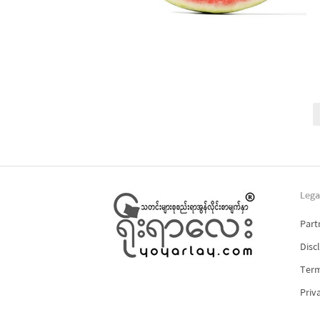
Posts
pagination
Lega
Part
Disc
Term
Priv