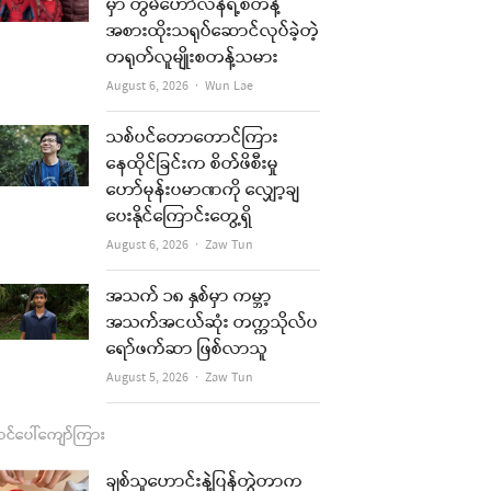
b
a
u
l
မှာ တွမ်ဟော်လန်ရဲ့စတန့်
အစားထိုးသရုပ်ဆောင်လုပ်ခဲ့တဲ့
o
g
b
တရုတ်လူမျိုးစတန့်သမား
o
r
e
Author
August 6, 2026
Wun Lae
k
a
သစ်ပင်တောတောင်ကြား
m
နေထိုင်ခြင်းက စိတ်ဖိစီးမှု
ဟော်မုန်းပမာဏကို လျှော့ချ
re
ပေးနိုင်ကြောင်းတွေ့ရှိ
t
Author
August 6, 2026
Zaw Tun
အသက် ၁၈ နှစ်မှာ ကမ္ဘာ့
အသက်အငယ်ဆုံး တက္ကသိုလ်ပ
ရော်ဖက်ဆာ ဖြစ်လာသူ
Author
August 5, 2026
Zaw Tun
င်ပေါ်ကျော်ကြား
ချစ်သူဟောင်းနဲ့ပြန်တွဲတာက