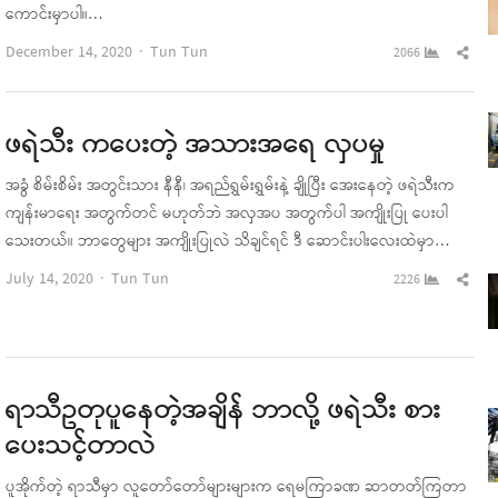
ကောင်းမှာပါ။…
Author
Sha
December 14, 2020
Tun Tun
2066
this
pos
ဖရဲသီး ကပေးတဲ့ အသားအရေ လှပမှု
အခွံ စိမ်းစိမ်း အတွင်းသား နီနီ၊ အရည်ရွှမ်းရွှမ်းနဲ့ ချိုပြီး အေးနေတဲ့ ဖရဲသီးက
ကျန်းမာရေး အတွက်တင် မဟုတ်ဘဲ အလှအပ အတွက်ပါ အကျိုးပြု ပေးပါ
သေးတယ်။ ဘာတွေများ အကျိုးပြုလဲ သိချင်ရင် ဒီ ဆောင်းပါးလေးထဲမှာ…
Author
Sha
July 14, 2020
Tun Tun
2226
this
pos
ရာသီဥတုပူနေတဲ့အချိန် ဘာလို့ ဖရဲသီး စား
ပေးသင့်တာလဲ
ပူအိုက်တဲ့ ရာသီမှာ လူတော်တော်များများက ရေမကြာခဏ ဆာတတ်ကြတာ