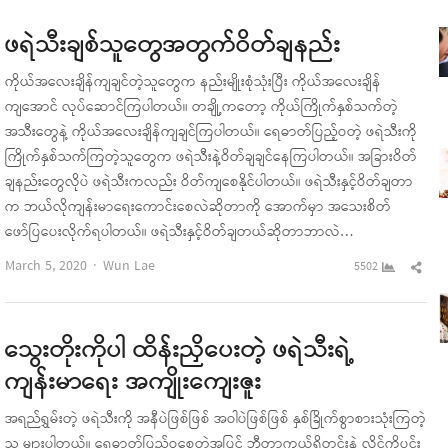
pos
ဖရဲသီးချစ်သူတွေအတွက်ဝိတ်ချနည်း
ကိုယ်အလေးချိန်ကျချင်တဲ့သူတွေက နည်းမျိုးစုံသုံးပြီး ကိုယ်အလေးချိန်
ကျအောင် လုပ်ဆောင်ကြပါတယ်။ တချို့ကတော့ ကိုယ်ကြိုက်နှစ်သက်တဲ့
အသီးတွေနဲ့ ကိုယ်အလေးချိန်ကျချင်ကြပါတယ်။ ရေဓာတ်ပြည့်ဝတဲ့ ဖရဲသီးကို
ကြိုက်နှစ်သက်ကြတဲ့သူတွေက ဖရဲသီးနဲ့ဝိတ်ချချင်နေကြပါတယ်။ အခြားဝိတ်
ချနည်းတွေလိုပဲ ဖရဲသီးကလည်း ဝိတ်ကျစေနိုင်ပါတယ်။ ဖရဲသီးနှင့်ဝိတ်ချတာ
က ဘယ်လိုကျန်းမာရေးကောင်းစေလဲဆိုတာကို အောက်မှာ အသေးစိတ်
ဖော်ပြပေးလိုက်ရပါတယ်။ ဖရဲသီးနှင့်ဝိတ်ချတယ်ဆိုတာဘာလဲ…
Author
Sha
March 5, 2020
Wun Lae
5502
this
pos
သွေးတိုးကိုပါ ထိန်းညှိပေးတဲ့ ဖရဲသီးရဲ့
ကျန်းမာရေး အကျိုးကျေးဇူး
အရည်ရွှမ်းတဲ့ ဖရဲသီးကို အနီပဲဖြစ်ဖြစ် အဝါပဲဖြစ်ဖြစ် နှစ်ခြိုက်စွာစားသုံးကြတဲ့
သူ များပါတယ်။ ရေဓာတ်ပြည့်ဝစေတဲ့အပြင် ဘီတာကယ်ရိုတင်းနဲ့ လိုင်ကိုပင်း