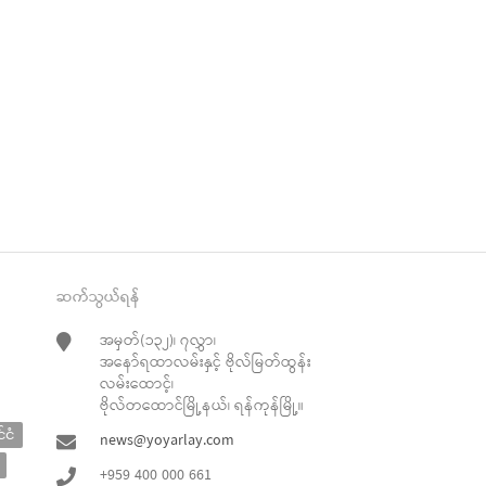
re
t
ဆက်သွယ်ရန်
အမှတ်(၁၃၂)၊ ၇လွှာ၊
အနော်ရထာလမ်းနှင့် ဗိုလ်မြတ်ထွန်း
လမ်းထောင့်၊
ဗိုလ်တထောင်မြို့နယ်၊ ရန်ကုန်မြို့။
်ငံ
news@yoyarlay.com
+959 400 000 661