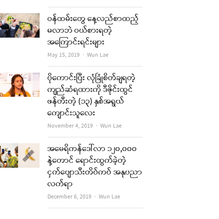
t
ဝန်ထမ်းတွေ နေ့လည်စာထည့်
မလာဘဲ ဝယ်စားရတဲ့
အကြောင်းရင်းများ
Author
May 15, 2019
Wun Lae
ပိုကောင်းပြီး လုံခြုံစိတ်ချရတဲ့
ကျည်ဆံရထားကို ဒီဇိုင်းထွင်
ဖန်တီးတဲ့ (၁၃) နှစ်အရွယ်
ကျောင်းသူလေး
Author
November 4, 2019
Wun Lae
re
အမေရိကန်ဒေါ်လာ ၁၂၀,၀၀၀
t
နဲ့တောင် ရောင်းထွက်ခဲ့တဲ့
ငှက်ပျောသီးတိပ်ကပ် အနုပညာ
လက်ရာ
Author
December 6, 2019
Wun Lae