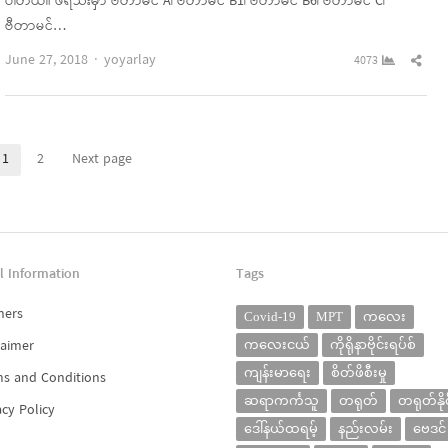
ပါတယ်။ ဖရဲသီးမှာ ဗီတာမင် A၊ ဗီတာမင် B1၊ ဗီတာမင် B6၊ ဗီတာမင် C၊
ဗီတာမင်…
Author
Sha
June 27, 2018
yoyarlay
4073
this
pos
1
2
Next page
Page
Page
l Information
Tags
ners
Covid-19
MPT
ကလေး
laimer
ကလေးငယ်
ကိုရိုနာဗိုင်းရပ်စ်
ကျန်းမာရေး
စိတ်ဖိစီးမှု
s and Conditions
ဆရာကင်္ကသူ
တရုတ်
တရုတ်နိုင
acy Policy
ဒေါ်နယ်ထရမ့်
နည်းလမ်း
ဗေဒင်