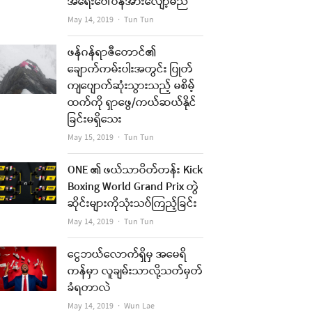
အရေးပေါ်ဝန်အားလျော့မည်
Author
May 14, 2019
Tun Tun
ဖန်ဂန်ရာဇီတောင်၏
ချောက်ကမ်းပါးအတွင်း ပြုတ်
ကျပျောက်ဆုံးသွားသည့် မစိမ့်
re
ထက်ကို ရှာဖွေ/ကယ်ဆယ်နိုင်
t
ခြင်းမရှိသေး
Author
May 15, 2019
Tun Tun
ONE ၏ ဖယ်သာဝိတ်တန်း Kick
Boxing World Grand Prix တွဲ
ဆိုင်းများကိုသုံးသပ်ကြည့်ခြင်း
Author
May 14, 2019
Tun Tun
ငွေဘယ်လောက်ရှိမှ အမေရိ
ကန်မှာ လူချမ်းသာလို့သတ်မှတ်
re
ခံရတာလဲ
Author
May 14, 2019
Wun Lae