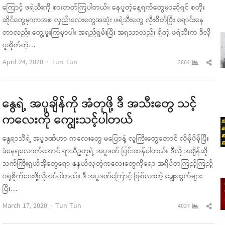
ကြောင့် ဖရဲသီးကို စားတတ်ကြပါတယ်။ နေပူတဲ့နေ့ရက်တွေမှာဆိုရင် စတိုး
ဆိုင်တွေမှာကအစ လှည်းလေးတွေအဆုံး ဖရဲသီးတွေ လှီးစိတ်ပြီး ရောင်းနေ
တာလည်း တွေ့ဖူးကြမှာပါ။ အရည်ရွှမ်းပြီး အရသာလည်း ရှိတဲ့ ဖရဲသီးက ဒီလို
ပူအိုက်တဲ့…
Author
Sha
April 24, 2020
Tun Tun
2864
this
pos
နွေရဲ့ အပူချိန်ကို အံတုဖို့ ဒီ အသီးတွေ သင့်
ကလေးကို ကျွေးသင့်ပါတယ်
နွေရာသီရဲ့ အပူဒဏ်ဟာ ကလေးတွေ မပြောနဲ့ လူကြီးတွေတောင် လှိမ့်ပိမ့်ပြီး
ခံနေရလောက်အောင် ရာသီဥတုရဲ့ အပူဒဏ် ပြင်းထန်ပါတယ်။ ဒီလို အချိန်ဆို
သက်ကြီးရွယ်အိုတွေရော နုနယ်လှတဲ့ကလေးတွေကိုရော အရိပ်တကြည့်ကြည့်
ဂရုစိုက်ပေးဖို့လိုအပ်ပါတယ်။ ဒီ အပူဒဏ်ကြောင့် ဖြစ်လာတဲ့ ချွေးထွက်များ
ပြီး…
Author
Sha
March 17, 2020
Tun Tun
4037
this