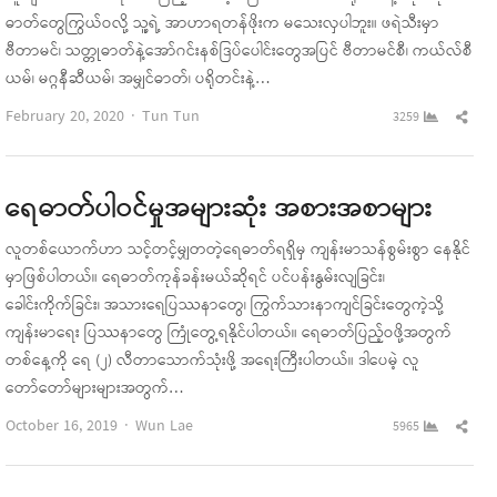
ဓာတ်တွေကြွယ်ဝလို့ သူ့ရဲ့ အာဟာရတန်ဖိုးက မသေးလှပါဘူး။ ဖရဲသီးမှာ
ဗီတာမင်၊ သတ္တုဓာတ်နဲ့အော်ဂင်းနစ်ဒြပ်ပေါင်းတွေအပြင် ဗီတာမင်စီ၊ ကယ်လ်စီ
ယမ်၊ မဂ္ဂနီဆီယမ်၊ အမျှင်ဓာတ်၊ ပရိုတင်းနဲ့…
Author
Sha
February 20, 2020
Tun Tun
3259
this
pos
ရေဓာတ်ပါဝင်မှုအများဆုံး အစားအစာများ
လူတစ်ယောက်ဟာ သင့်တင့်မျှတတဲ့ရေဓာတ်ရရှိမှ ကျန်းမာသန်စွမ်းစွာ နေနိုင်
မှာဖြစ်ပါတယ်။ ရေဓာတ်ကုန်ခန်းမယ်ဆိုရင် ပင်ပန်းနွမ်းလျခြင်း၊
ခေါင်းကိုက်ခြင်း၊ အသားရေပြဿနာတွေ၊ ကြွက်သားနာကျင်ခြင်းတွေကဲ့သို့
ကျန်းမာရေး ပြဿနာတွေ ကြုံတွေ့ရနိုင်ပါတယ်။ ရေဓာတ်ပြည့်ဝဖို့အတွက်
တစ်နေ့ကို ရေ (၂) လီတာသောက်သုံးဖို့ အရေးကြီးပါတယ်။ ဒါပေမဲ့ လူ
တော်တော်များများအတွက်…
Author
Sha
October 16, 2019
Wun Lae
5965
this
pos