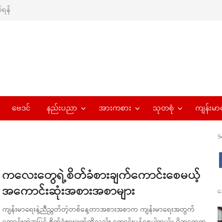
ရန်
ဗေဒင်
နည်းပညာ
အားကစား
သုတစုံ
ကျန်းမာ
S
ကလေးတွေရဲ့စိတ်ခံစားချက်ကောင်းစေမယ့်
အကောင်းဆုံးအစားအစာများ
န
ကျန်းမာရေးနဲ့ညီညွှတ်တဲ့တစ်နေ့တာအစားအစာက ကျန်းမာရေးအတွက်