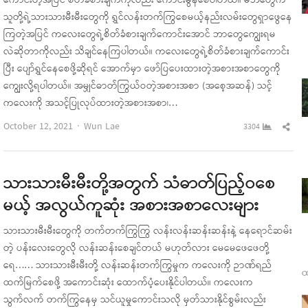
ကောင်းတဲ့အပြင် စိတ်ခံစားချက်ကိုလည်း ကောင်းမွန်စေပါတယ်။ မိဘတွေက
သူတို့ရဲ့သားသားမီးမီးတွေကို ရွှင်လန်းတက်ကြွစေမယ့်နည်းလမ်းတွေရှာဖွေနေ
ကြတဲ့အပြင် ကလေးတွေရဲ့စိတ်ခံစားချက်ကောင်းအောင် ဘာတွေကျွေးရမ
လဲဆိုတာကိုလည်း သိချင်နေကြပါတယ်။ ကလေးတွေရဲ့စိတ်ခံစားချက်ကောင်း
ပြီး ပျော်ရွှင်နေစေဖို့ဆိုရင် အောက်မှာ ဖော်ပြပေးထားတဲ့အစားအစာတွေကို
ကျွေးလို့ရပါတယ်။ အမျှင်ဓာတ်ကြွယ်ဝတဲ့အစားအစာ (အစေ့အဆန်) သင့်
ကလေးကို အသင့်ပြုလုပ်ထားတဲ့အစားအစာ၊…
Author
Sha
October 12, 2021
Wun Lae
3304
this
pos
သားသားမီးမီးတို့အတွက် သံဓာတ်ပြည့်ဝစေ
မယ့် အလွယ်ကူဆုံး အစားအစာလေးများ
သားသားမီးမီးတွေကို တက်တက်ကြွကြွ လန်းလန်းဆန်းဆန်းနဲ့ နေရောင်ဆမ်း
တဲ့ ပန်းလေးတွေလို လန်းဆန်းစေချင်တယ် မဟုတ်လား မေမေဖေဖေတို့
ရေ…… သားသားမီးမီးတို့ လန်းဆန်းတက်ကြွမှုက ကလေးကို ဉာဏ်ရည်
ထ
ထက်မြက်စေဖို့ အကောင်းဆုံး ထောက်ပံ့ပေးနိုင်ပါတယ်။ ကလေးက
သွက်လက် တက်​ကြွနေမှ သင်ယူမှုကောင်းသလို မှတ်သားနိုင်စွမ်းလည်း