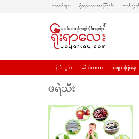
သတင်းများ
ရိုးရာလေးအကြောင်း
ဆက်သွယ်
ပြည်တွင်း
နိုင်ငံတကာ
ဖျော်ဖြေရေး
ဖရဲသီး