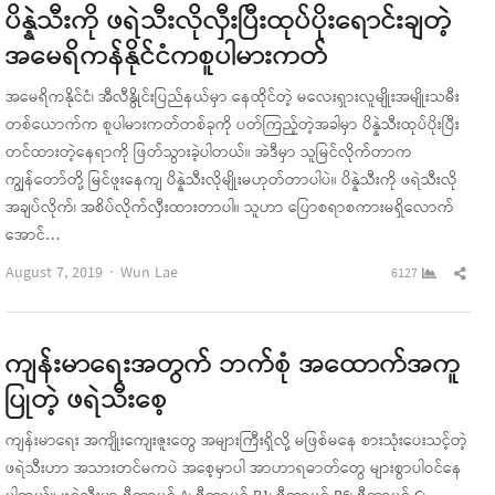
ပိန္နဲသီးကို ဖရဲသီးလိုလှီးပြီးထုပ်ပိုးရောင်းချတဲ့
အမေရိကန်နိုင်ငံကစူပါမားကတ်
အမေရိကနိုင်ငံ၊ အီလီနွိုင်းပြည်နယ်မှာ နေထိုင်တဲ့ မလေးရှားလူမျိုးအမျိုးသမီး
တစ်ယောက်က စူပါမားကတ်တစ်ခုကို ပတ်ကြည့်တဲ့အခါမှာ ပိန္နဲသီးထုပ်ပိုးပြီး
တင်ထားတဲ့နေရာကို ဖြတ်သွားခဲ့ပါတယ်။ အဲဒီမှာ သူမြင်လိုက်တာက
ကျွန်တော်တို့ မြင်ဖူးနေကျ ပိန္နဲသီးလိုမျိုးမဟုတ်တာပါပဲ။ ပိန္နဲသီးကို ဖရဲသီးလို
အချပ်လိုက်၊ အစိပ်လိုက်လှီးထားတာပါ။ သူဟာ ပြောစရာစကားမရှိလောက်
အောင်…
Author
Sha
August 7, 2019
Wun Lae
6127
this
pos
ကျန်းမာရေးအတွက် ဘက်စုံ အထောက်အကူ
ပြုတဲ့ ဖရဲသီးစေ့
ကျန်းမာရေး အကျိုးကျေးဇူးတွေ အများကြီးရှိလို့ မဖြစ်မနေ စားသုံးပေးသင့်တဲ့
ဖရဲသီးဟာ အသားတင်မကပဲ အစေ့မှာပါ အာဟာရဓာတ်တွေ များစွာပါဝင်နေ