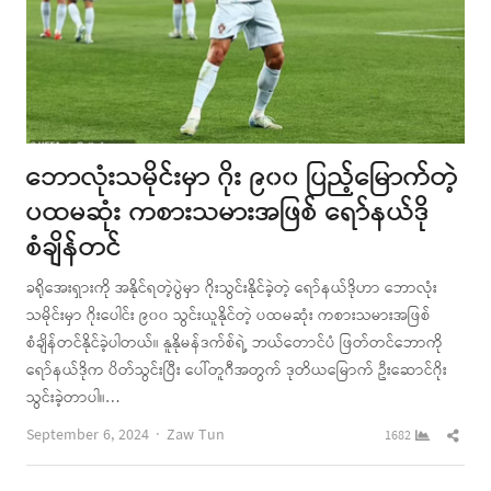
ဘောလုံးသမိုင်းမှာ ဂိုး ၉၀၀ ပြည့်မြောက်တဲ့
ပထမဆုံး ကစားသမားအဖြစ် ရော်နယ်ဒို
စံချိန်တင်
ခရိုအေးရှားကို အနိုင်ရတဲ့ပွဲမှာ ဂိုးသွင်းနိုင်ခဲ့တဲ့ ရော်နယ်ဒိုဟာ ဘောလုံး
သမိုင်းမှာ ဂိုးပေါင်း ၉၀၀ သွင်းယူနိုင်တဲ့ ပထမဆုံး ကစားသမားအဖြစ်
စံချိန်တင်နိုင်ခဲ့ပါတယ်။ နူနိုမန်ဒက်စ်ရဲ့ ဘယ်တောင်ပံ ဖြတ်တင်ဘောကို
ရော်နယ်ဒိုက ပိတ်သွင်းပြီး ပေါ်တူဂီအတွက် ဒုတိယမြောက် ဦးဆောင်ဂိုး
သွင်းခဲ့တာပါ။…
Author
Shar
September 6, 2024
Zaw Tun
1682
this
post