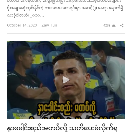
ဟောင်း ရော်နယ်ဒိုကို ကျော်ဖြတ်ပြီး ဘရာဇီးအသင်းသမိုင်းတစ်လျှောက်
ဂိုးအများဆုံးသွင်းနိုင်တဲ့ ကစားသမားစာရင်းမှာ အဆင့်(၂) နေရာ ရောက်ရှိ
လာခဲ့ပါတယ်။ ၂၀၁၀…
Author
Shar
October 14, 2020
Zaw Tun
4233
this
post
နှာခေါင်းစည်းမတပ်လို့ သတိပေးခံလိုက်ရ