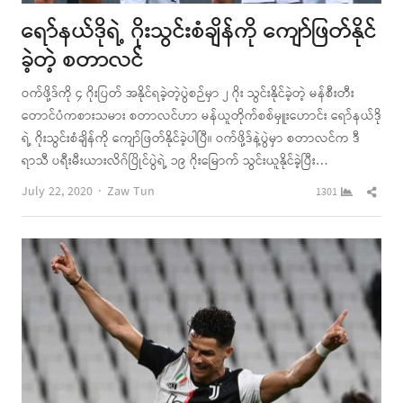
ရော်နယ်ဒိုရဲ့ ဂိုးသွင်းစံချိန်ကို ကျော်ဖြတ်နိုင်
ခဲ့တဲ့ စတာလင်
ဝက်ဖို့ဒ်ကို ၄ ဂိုးပြတ် အနိုင်ရခဲ့တဲ့ပွဲစဉ်မှာ ၂ ဂိုး သွင်းနိုင်ခဲ့တဲ့ မန်စီးတီး
တောင်ပံကစားသမား စတာလင်ဟာ မန်ယူတိုက်စစ်မှူးဟောင်း ရော်နယ်ဒို
ရဲ့ ဂိုးသွင်းစံချိန်ကို ကျော်ဖြတ်နိုင်ခဲ့ပါပြီ။ ဝက်ဖို့ဒ်နဲ့ပွဲမှာ စတာလင်က ဒီ
ရာသီ ပရီးမီးယားလိဂ်ပြိုင်ပွဲရဲ့ ၁၉ ဂိုးမြောက် သွင်းယူနိုင်ခဲ့ပြီး…
Author
Shar
July 22, 2020
Zaw Tun
1301
this
post