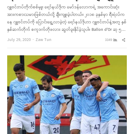
ဂျူဗင်တပ်တိုက်စစ်မှူး ရော်နယ်ဒိုက မော်ဒန်လောကရဲ့ အကောင်းဆုံး
အားကစားသမားဖြစ်တယ်လို့ ချီးကျူးခဲ့ပါတယ်။ ၂၀၁၈ ခုနှစ်မှာ ရီးရဲလ်က
နေ ဂျူဗင်တပ်ကို ပြောင်းရွှေ့လာခဲ့တဲ့ ရော်နယ်ဒိုဟာ ဂျူဗင်တပ်နဲ့အတူ နှစ်
နှစ်ဆက်တိုက် စကူဒက်တိုဖလား ဆွတ်ခူးနိုင်ခဲ့သူပါ။ Ballon d’Or ဆု ၅…
Author
Shar
July 29, 2020
Zaw Tun
3349
this
post