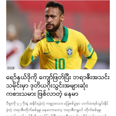
ရော်နယ်ဒိုကို ကျော်ဖြတ်ပြီး ဘရာဇီးအသင်း
သမိုင်းမှာ ဒုတိယဂိုးသွင်းအများဆုံး
ကစားသမား ဖြစ်လာတဲ့ နေမာ
ပီရူးကို ၄-၂ ဂိုးနဲ့ အနိုင်ရခဲ့တဲ့ ကမ္ဘာ့ဖလား ခြေစစ်ပွဲမှာ ဟက်ထရစ်သွင်းနိုင်
ခဲ့တဲ့ ဘရာဇီးတိုက်စစ်မှူး နေမာကတော့ ဘရာဇီးဂန္ထဝင် တိုက်စစ်မှူး