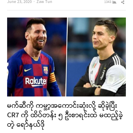
Author
Shar
June 23, 2020
Zaw Tun
1343
this
post
မက်ဆီကို ကမ္ဘာ့အကောင်းဆုံးလို့ ဆိုခဲ့ပြီး
CR7 ကို ထိပ်တန်း ၅ ဦးစာရင်းထဲ မထည့်ခဲ့
တဲ့ ရော်နယ်ဒို