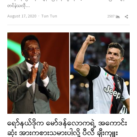
တင်ခဲ့သလို…
Author
Shar
August 17, 2020
Tun Tun
2587
this
post
ရော်နယ်ဒိုက မော်ဒန်လောကရဲ့ အကောင်း
ဆုံး အားကစားသမားပါလို့ ပီလီ ချီးကျူး