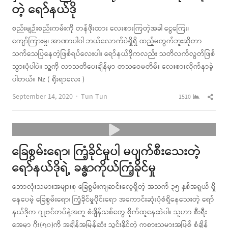
တဲ့ ရော်နယ်ဒို
စည်းမျဉ်းစည်းကမ်းကို တန်ဖိုးထား လေးစားကြတဲ့အခါ ငွေကြေး၊
ကျော်ကြားမှု၊ အာဏာပါဝါ ဘယ်လောက်ပဲရှိရှိ ထည့်မတွက်ဘူးဆိုတာ
သက်သေပြနေတဲ့ဖြစ်ရပ်လေးပါ။ ရော်နယ်ဒိုကလည်း သတိလက်လွတ်ဖြစ်
သွားပုံပါပဲ။ သူ့ကို လာသတိပေးချိန်မှာ တသဝေမတိမ်း လေးစားလိုက်နာခဲ့
ပါတယ်။ Nz ( ရိုးရာလေး )
Author
Shar
September 14, 2020
Tun Tun
1510
this
post
ခြေစွမ်းရော၊ ကြံ့ခိုင်မှုပါ မပျက်စီးသေးတဲ့
ရော်နယ်ဒိုရဲ့ ခန္ဓာကိုယ်ကြံ့ခိုင်မှု
ဘောလုံးသမားအများစု ခြေစွမ်းကျဆင်းလေ့ရှိတဲ့ အသက် ၃၅ နှစ်အရွယ် ရှိ
နေပေမဲ့ ခြေစွမ်းရော၊ ကြံ့ခိုင်မှုပိုင်းရော အကောင်းဆုံးပုံစံရှိနေသေးတဲ့ ရော်
နယ်ဒိုက ဂျူဗင်တပ်နဲ့အတူ စံချိန်သစ်တွေ စိုက်ထူနေဆဲပါ။ သူဟာ စီးရီး
အေမှာ ဂိုး(၅၀)ကို အချိန်အမြန်ဆုံး သွင်းနိုင်တဲ့ ကစားသမားအဖြစ် စံချိန်