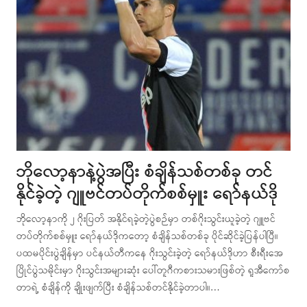
ဘိုလော့နာနဲ့ပွဲအပြီး စံချိန်သစ်တစ်ခု တင်
နိုင်ခဲ့တဲ့ ဂျူဗင်တပ်တိုက်စစ်မှူး ရော်နယ်ဒို
ဘိုလော့နာကို ၂ ဂိုးပြတ် အနိုင်ရခဲ့တဲ့ပွဲစဉ်မှာ တစ်ဂိုးသွင်းယူခဲ့တဲ့ ဂျူဗင်
တပ်တိုက်စစ်မှူး ရော်နယ်ဒိုကတော့ စံချိန်သစ်တစ်ခု ပိုင်ဆိုင်ခဲ့ပြန်ပါပြီ။
ပထမပိုင်းပွဲချိန်မှာ ပင်နယ်တီကနေ ဂိုးသွင်းခဲ့တဲ့ ရော်နယ်ဒိုဟာ စီးရီးအေ
ပြိုင်ပွဲသမိုင်းမှာ ဂိုးသွင်းအများဆုံး ပေါ်တူဂီကစားသမားဖြစ်တဲ့ ရူအီကော်စ
တာရဲ့ စံချိန်ကို ချိုးဖျက်ပြီး စံချိန်သစ်တင်နိုင်ခဲ့တာပါ။…