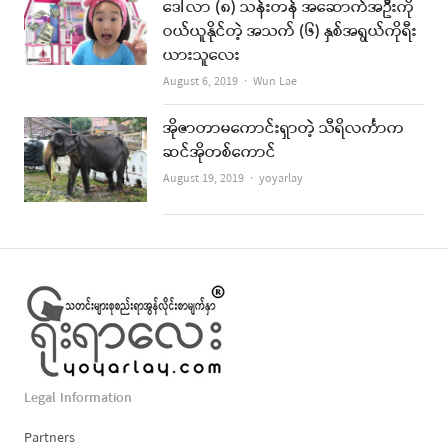
ဒေါ်လာ (၈) သန်းတန် အဆောက်အဦးကို
ဝယ်ယူနိုင်တဲ့ အသက် (၆) နှစ်အရွယ်ကိုရီး
ယားသူလေး
Author
August 6, 2019
Wun Lae
အိုဇာတာမကောင်းရှာတဲ့ သီရိလင်္ကာက
ဆင်အိုတစ်ကောင်
Author
August 19, 2019
yoyarlay
Legal Information
Partners