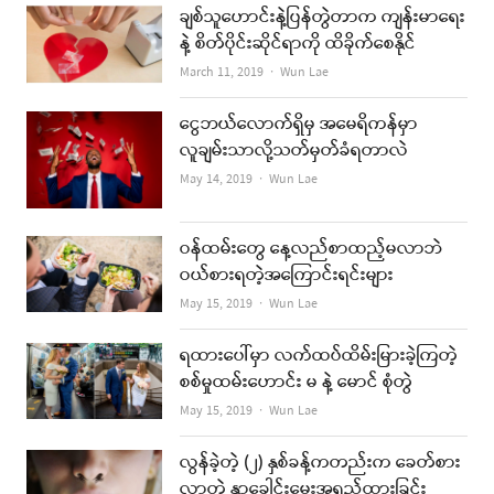
ချစ်သူဟောင်းနဲ့ပြန်တွဲတာက ကျန်းမာရေး
နဲ့ စိတ်ပိုင်းဆိုင်ရာကို ထိခိုက်စေနိုင်
Author
March 11, 2019
Wun Lae
ငွေဘယ်လောက်ရှိမှ အမေရိကန်မှာ
လူချမ်းသာလို့သတ်မှတ်ခံရတာလဲ
Author
May 14, 2019
Wun Lae
ဝန်ထမ်းတွေ နေ့လည်စာထည့်မလာဘဲ
ဝယ်စားရတဲ့အကြောင်းရင်းများ
Author
May 15, 2019
Wun Lae
ရထားပေါ်မှာ လက်ထပ်ထိမ်းမြားခဲ့ကြတဲ့
စစ်မှုထမ်းဟောင်း မ နဲ့ မောင် စုံတွဲ
Author
May 15, 2019
Wun Lae
လွန်ခဲ့တဲ့ (၂) နှစ်ခန့်ကတည်းက ခေတ်စား
လာတဲ့ နှာခေါင်းမွေးအရှည်ထားခြင်း