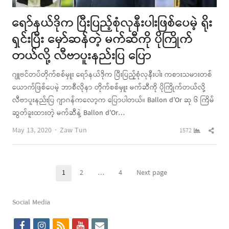
ရော်နယ်ဒိုက ပြီးပြည့်စုံလုနီးပါးဖြစ်ပေမဲ့ ရိုး
ရှင်းပြီး မှော်ဆန်တဲ့ မက်ဆီကို ပိုကြိုက်
တယ်လို့ လီဗာပူးနည်းပြ ပြော
ဂျူဗင်တပ်တိုက်စစ်မှူး ရော်နယ်ဒိုက ပြီးပြည့်စုံလုနီးပါး ကစားသမားတစ်
ယောက်ဖြစ်ပေမဲ့ ဘာစီလိုနာ တိုက်စစ်မှူး မက်ဆီကို ပိုကြိုက်တယ်လို့
လီဗာပူးနည်းပြ ဂျာဂန်ကလော့က ပြောပါတယ်။ Ballon d’Or ဆု ၆ ကြိမ်
ဆွတ်ခူးထားတဲ့ မက်ဆီနဲ့ Ballon d’Or…
Author
Shar
May 13, 2020
Zaw Tun
1572
this
post
Posts
1
2
…
4
Next page
Page
Page
Page
pagination
Social Media
f
i
r
y
e