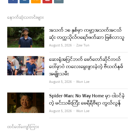
a
n
s
o
m
c
s
s
u
a
နောက်ဆုံးသတင်းများ
e
t
t
i
အသက် ၁၈ နှစ်မှာ ကမ္ဘာ့အသက်အငယ်
b
a
u
l
ဆုံး တက္ကသိုလ်ပရော်ဖက်ဆာ ဖြစ်လာသူ
o
g
b
Author
August 5, 2026
Zaw Tun
o
r
e
ဆေးရုံအပြင်ဘက် မော်တော်ဆိုင်ကယ်
k
a
ပေါ်မှာပဲ ကလေးမွေးဖွားခဲ့တဲ့ ဗီယက်နမ်
အမျိုးသမီး
m
Author
August 5, 2026
Wun Lae
Spider-Man: No Way Home မှာ ပါဝင်ခဲ့
တဲ့ မင်းသမီးကြီး မေရီရီဗီရာ ကွယ်လွန်
Author
August 5, 2026
Wun Lae
ထင်ပေါ်ကျော်ကြား