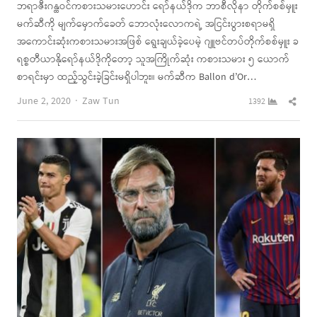
ဘရာဇီးဂန္ထဝင်ကစားသမားဟောင်း ရော်နယ်ဒိုက ဘာစီလိုနာ တိုက်စစ်မှူး
မက်ဆီကို မျက်မှောက်ခေတ် ဘောလုံးလောကရဲ့ အငြင်းပွားစရာမရှိ
အကောင်းဆုံးကစားသမားအဖြစ် ရွေးချယ်ခဲ့ပေမဲ့ ဂျူဗင်တပ်တိုက်စစ်မှူး ခ
ရစ္စတီယာနိုရော်နယ်ဒိုကိုတော့ သူအကြိုက်ဆုံး ကစားသမား ၅ ယောက်
စာရင်းမှာ ထည့်သွင်းခဲ့ခြင်းမရှိပါဘူး။ မက်ဆီက Ballon d’Or…
Author
Shar
June 2, 2020
Zaw Tun
1392
this
post