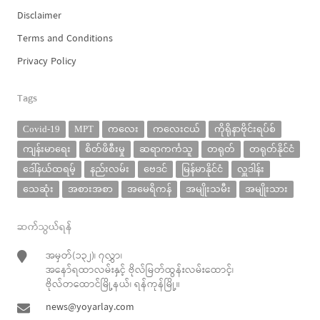
Disclaimer
Terms and Conditions
Privacy Policy
Tags
Covid-19
MPT
ကလေး
ကလေးငယ်
ကိုရိုနာဗိုင်းရပ်စ်
ကျန်းမာရေး
စိတ်ဖိစီးမှု
ဆရာကင်္ကသူ
တရုတ်
တရုတ်နိုင်ငံ
ဒေါ်နယ်ထရမ့်
နည်းလမ်း
ဗေဒင်
မြန်မာနိုင်ငံ
လှူဒါန်း
သေဆုံး
အစားအစာ
အမေရိကန်
အမျိုးသမီး
အမျိုးသား
ဆက်သွယ်ရန်
အမှတ်(၁၃၂)၊ ၇လွှာ၊
အနော်ရထာလမ်းနှင့် ဗိုလ်မြတ်ထွန်းလမ်းထောင့်၊
ဗိုလ်တထောင်မြို့နယ်၊ ရန်ကုန်မြို့။
news@yoyarlay.com