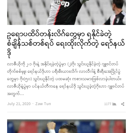
ဥရောပထိပ်တန်းလိဂ်တွေမှာ ရနိုင်ခဲတဲ့
စံချိန်သစ်တစ်ရပ် ရေးထိုးလိုက်တဲ့ ရော်နယ်
ဒို
လာဇီယိုကို ၂-၁ ဂိုးနဲ့ အနိုင်ရခဲ့တဲ့ပွဲမှာ (၂)ဂိုး သွင်းယူနိုင်ခဲ့တဲ့ ဂျူဗင်တပ်
တိုက်စစ်မှူး ရော်နယ်ဒိုဟာ ပရီးမီးယားလိဂ်၊ လာလီဂါနဲ့ စီးရီးအေပြိုင်ပွဲ
တွေမှာ ဂိုး(၅၀) သွင်းယူနိုင်တဲ့ ပထမဆုံး ကစားသမားဖြစ်လာခဲ့ပါတယ်။
လာဇီယိုနဲ့ပွဲမှာ ပင်နယ်တီကနေ ရော်နယ်ဒို သွင်းယူခဲ့တဲ့ဂိုးဟာ ဂျူဗင်တပ်
အတွက်…
Author
Shar
July 21, 2020
Zaw Tun
1177
this
post