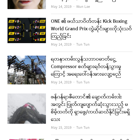
Author
May 14, 2019
Wun Lae
ONE ၏ ဖယ်သာဝိတ်တန်း Kick Boxing
World Grand Prix တွဲဆိုင်းများကိုသုံးသပ်
ကြည့်ခြင်း
Author
May 14, 2019
Tun Tun
ရတနာကမ်းလွန်သဘာဝဓာတ်ငွေ့
Compressor စက်များရပ်တန့်သွားမှု
ကြောင့် အရေးပေါ်ဝန်အားလျော့မည်
Author
May 14, 2019
Tun Tun
ဖန်ဂန်ရာဇီတောင်၏ ချောက်ကမ်းပါး
အတွင်း ပြုတ်ကျပျောက်ဆုံးသွားသည့် မ
စိမ့်ထက်ကို ရှာဖွေ/ကယ်ဆယ်နိုင်ခြင်းမရှိ
သေး
Author
May 15, 2019
Tun Tun