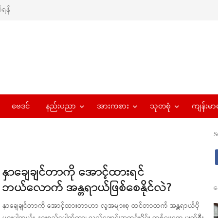
ရန်
ဗေဒင်
နည်းပညာ
အားကစား
သုတစုံ
ကျန်းမာ
S
နှာချေချင်တာကို အောင့်ထားရင်
ဘယ်လောက် အန္တရာယ်ဖြစ်စေနိုင်လဲ?
န
နှာချေချင်တာကို အောင့်ထားတာဟာ လူအများစု ထင်တာထက် အန္တရာယ်ပို