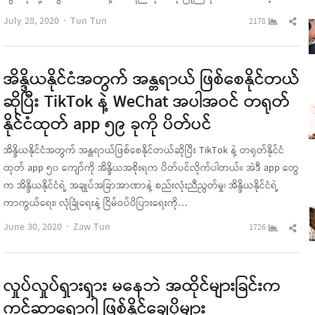
Author
Sha
July 28, 2020
Tun Tun
2178
this
pos
အိန္ဒိယနိုင်ငံအတွက် အန္တရာယ် ဖြစ်စေနိုင်တယ်
ဆိုပြီး TikTok နဲ့ WeChat အပါအဝင် တရုတ်
နိုင်ငံထုတ် app ၅၉ ခုကို ပိတ်ပင်
အိန္ဒိယနိုင်ငံအတွက် အန္တရာယ်ဖြစ်စေနိုင်တယ်ဆိုပြီး TikTok နဲ့ တရုတ်နိုင်ငံ
ထုတ် app ၅၀ ကျော်ကို အိန္ဒိယအစိုးရက ပိတ်ပင်လိုက်ပါတယ်။ အဲဒီ app တွေ
က အိန္ဒိယနိုင်ငံရဲ့ အချုပ်အခြာအာဏာနဲ့ စည်းလုံးညီညွတ်မှု၊ အိန္ဒိယနိုင်ငံရဲ့
ကာကွယ်ရေး၊ လုံခြုံရေးနဲ့ ငြိမ်ဝပ်ပိပြားရေးကို…
Author
Sha
June 30, 2020
Zaw Tun
1726
this
pos
လှုပ်လှုပ်ရှားရှား မနေဘဲ အထိုင်များခြင်းက
ကင်ဆာရောဂါ ဖြစ်နိုင်ချေပိုများ