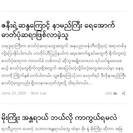
this
pos
ဇနီးရဲ့ဆန္ဒကြောင့် နာမည်ကြီး ရေအောက်
ဓာတ်ပုံဆရာဖြစ်လာခဲ့သူ
သမုဒ္ဒရာကြီးက ဓာတ်ပုံဆရာတွေအတွက် အနုပညာဖန်တီးလို့ရတဲ့ အရာတစ်ခု
လို့ပြောနိုင်ပါတယ်။ ဟာဝိုင်ယီပြည်နယ်က ရေအောက်ရှုခင်းတွေကို ရိုက်ကူးတဲ့
ဓာတ်ပုံဆရာက ကလက်ခ် လစ်တယ် ဆိုသူအမျိုးသားဟာ ရင်သပ်ရှုမောစေ
မယ့် ဓာတ်ပုံတွေရိုက်ကူးဖို့အတွက် အားပြင်းတဲ့လှိုင်းလုံးတွေအလယ်မှာ နေရ
တာကို ကြိုက်နှစ်သက်ပါတယ်။ သူ့ဇနီးကြောင့်သာ မဟုတ်ရင် ဒီလိုနာမည်ကြီး
ဓာတ်ပုံတွေလည်း ရှိလာမှာမဟုတ်ဘူးလို့ သိရပါတယ်။…
Author
Sha
June 23, 2020
Wun Lae
1881
this
pos
မိုးကြိုး အန္တရာယ် ဘယ်လို ကာကွယ်ရမလဲ
ရာသီဥတုက ပေးတဲ့ သဘာဝအန္တရာယ်တွေ ထဲမှာ မိုး နဲ့ မိုးကြိုး ဆိုတာ အမြဲ