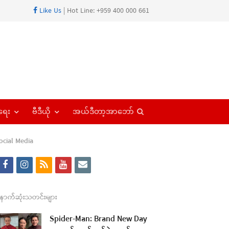
Like Us
| Hot Line: +959 400 000 661
Open
ရေး
ဗီဒီယို
အယ်ဒီတာ့အာဘော်
search
panel
ocial Media
f
i
r
y
e
a
n
s
o
m
c
s
s
u
a
ောက်ဆုံးသတင်းများ
e
t
t
i
Spider-Man: Brand New Day