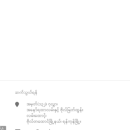
re
t
ဆက်သွယ်ရန်
အမှတ်(၁၃၂)၊ ၇လွှာ၊
အနော်ရထာလမ်းနှင့် ဗိုလ်မြတ်ထွန်း
လမ်းထောင့်၊
ဗိုလ်တထောင်မြို့နယ်၊ ရန်ကုန်မြို့။
်ငံ