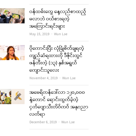
re
ဝန်ထမ်းတွေ နေ့လည်စာထည့်
မလာဘဲ ဝယ်စားရတဲ့
t
အကြောင်းရင်းများ
Author
May 15, 2019
Wun Lae
ပိုကောင်းပြီး လုံခြုံစိတ်ချရတဲ့
ကျည်ဆံရထားကို ဒီဇိုင်းထွင်
ဖန်တီးတဲ့ (၁၃) နှစ်အရွယ်
ကျောင်းသူလေး
Author
November 4, 2019
Wun Lae
အမေရိကန်ဒေါ်လာ ၁၂၀,၀၀၀
re
နဲ့တောင် ရောင်းထွက်ခဲ့တဲ့
ငှက်ပျောသီးတိပ်ကပ် အနုပညာ
t
လက်ရာ
Author
December 6, 2019
Wun Lae