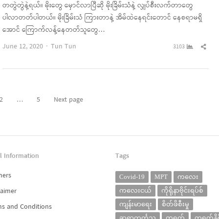
တတွဲတွဲနဲ့ရယ်။ မိုးတွေ မှောင်လာပြီဆို မိုးခြိမ်းသံနဲ့ လျှပ်စီးလက်တာတွေ
ပါလာတတ်ပါတယ်။ မိုးခြိမ်းသံ ကြားတာနဲ့ အိမ်ထဲနေရင်းတောင် နေစရာမရှိ
အောင် ကြောက်လန့်နေတတ်သူတွေ…
Author
Sha
June 12, 2020
Tun Tun
3103
this
pos
2
…
5
Next page
e
Page
Page
l Information
Tags
ners
Covid-19
MPT
ကလေး
laimer
ကလေးငယ်
ကိုရိုနာဗိုင်းရပ်စ်
ကျန်းမာရေး
စိတ်ဖိစီးမှု
s and Conditions
ဆရာကင်္ကသူ
တရုတ်
တရုတ်နိုင