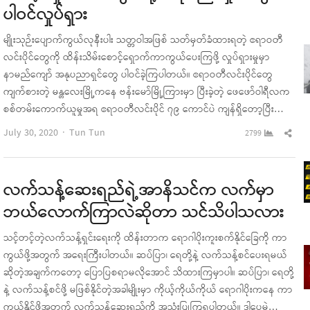
ပါဝင်လှုပ်ရှား
မျိုးသုဉ်းပျောက်ကွယ်လုနီးပါး သတ္တဝါအဖြစ် သတ်မှတ်ခံထားရတဲ့ ဧရာဝတီ
လင်းပိုင်တွေကို ထိန်းသိမ်းစောင့်ရှောက်ကာကွယ်ပေးကြဖို့ လှုပ်ရှားမှုမှာ
နာမည်ကျော် အနုပညာရှင်တွေ ပါဝင်ခဲ့ကြပါတယ်။ ဧရာဝတီလင်းပိုင်တွေ
ကျက်စားတဲ့ မန္တလေးမြို့ကနေ ဗန်းမော်မြို့ကြားမှာ ပြီးခဲ့တဲ့ ဖေဖော်ဝါရီလက
စစ်တမ်းကောက်ယူမှုအရ ဧရာဝတီလင်းပိုင် ၇၉ ကောင်ပဲ ကျန်ရှိတော့ပြီး…
Author
Sha
July 30, 2020
Tun Tun
2799
this
pos
လက်သန့်ဆေးရည်ရဲ့အာနိသင်က လက်မှာ
ဘယ်လောက်ကြာလဲဆိုတာ သင်သိပါသလား
သင့်တင့်တဲ့လက်သန့်ရှင်းရေးကို ထိန်းတာက ရောဂါပိုးကူးစက်နိုင်ခြေကို ကာ
ကွယ်ဖို့အတွက် အရေးကြီးပါတယ်။ ဆပ်ပြာ၊ ရေတို့နဲ့ လက်သန့်စင်ပေးရမယ်
ဆိုတဲ့အချက်ကတော့ ပြောပြစရာမလိုအောင် သိထားကြမှာပါ။ ဆပ်ပြာ၊ ရေတို့
နဲ့ လက်သန့်စင်ဖို့ မဖြစ်နိုင်တဲ့အခါမျိုးမှာ ကိုယ့်ကိုယ်ကိုယ် ရောဂါပိုးကနေ ကာ
ကွယ်နိုင်ဖို့အတွက် လက်သန့်ဆေးရည်ကို အသုံးပြုကြရပါတယ်။ ဒါပေမဲ့…