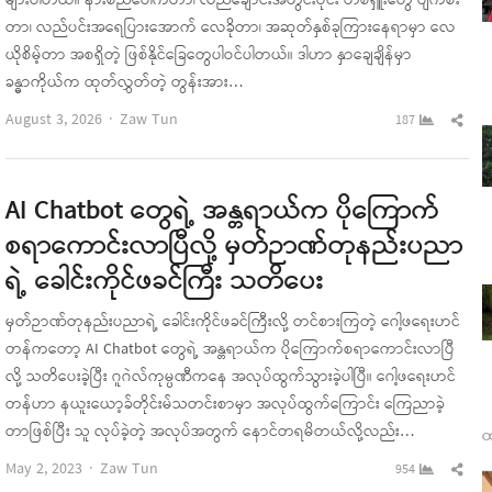
များပါတယ်။ နားစည်ပေါက်တာ၊ လည်ချောင်းအတွင်းပိုင်း တစ်ရှူးတွေ ပျက်စီး
တာ၊ လည်ပင်းအရေပြားအောက် လေခိုတာ၊ အဆုတ်နှစ်ခုကြားနေရာမှာ လေ
ယိုစိမ့်တာ အစရှိတဲ့ ဖြစ်နိုင်ခြေတွေပါဝင်ပါတယ်။ ဒါဟာ နှာချေချိန်မှာ
ခန္ဓာကိုယ်က ထုတ်လွှတ်တဲ့ တွန်းအား…
Author
Sha
August 3, 2026
Zaw Tun
187
this
pos
AI Chatbot တွေရဲ့ အန္တရာယ်က ပိုကြောက်
စရာကောင်းလာပြီလို့ မှတ်ဉာဏ်တုနည်းပညာ
ရဲ့ ခေါင်းကိုင်ဖခင်ကြီး သတိပေး
မှတ်ဉာဏ်တုနည်းပညာရဲ့ ခေါင်းကိုင်ဖခင်ကြီးလို့ တင်စားကြတဲ့ ဂေါ့ဖရေးဟင်
တန်ကတော့ AI Chatbot တွေရဲ့ အန္တရာယ်က ပိုကြောက်စရာကောင်းလာပြီ
လို့ သတိပေးခဲ့ပြီး ဂူဂဲလ်ကုမ္ပဏီကနေ အလုပ်ထွက်သွားခဲ့ပါပြီ။ ဂေါ့ဖရေးဟင်
တန်ဟာ နယူးယော့ခ်တိုင်းမ်သတင်းစာမှာ အလုပ်ထွက်ကြောင်း ကြေညာခဲ့
တာဖြစ်ပြီး သူ လုပ်ခဲ့တဲ့ အလုပ်အတွက် နောင်တရမိတယ်လို့လည်း…
ထ
Author
Sha
May 2, 2023
Zaw Tun
954
this