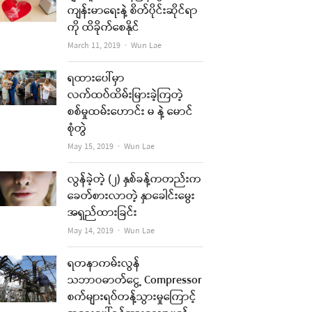
ကျန်းမာရေးနဲ့ စိတ်ပိုင်းဆိုင်ရာ
t
ကို ထိခိုက်စေနိုင်
Author
March 11, 2019
Wun Lae
ရထားပေါ်မှာ
လက်ထပ်ထိမ်းမြားခဲ့ကြတဲ့
စစ်မှုထမ်းဟောင်း မ နဲ့ မောင်
စုံတွဲ
Author
May 15, 2019
Wun Lae
လွန်ခဲ့တဲ့ (၂) နှစ်ခန့်ကတည်းက
ခေတ်စားလာတဲ့ နှာခေါင်းမွေး
re
အရှည်ထားခြင်း
t
Author
May 14, 2019
Wun Lae
ရတနာကမ်းလွန်
သဘာဝဓာတ်ငွေ့ Compressor
စက်များရပ်တန့်သွားမှုကြောင့်