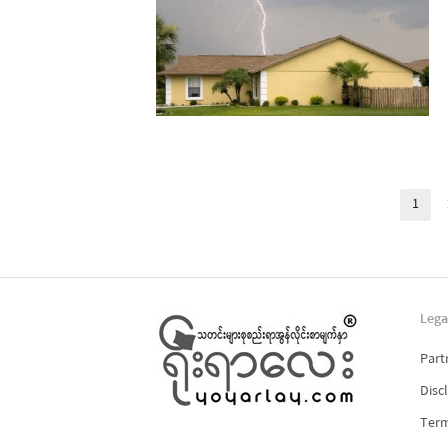
Posts
1
Pag
pagination
Lega
Part
Disc
Term