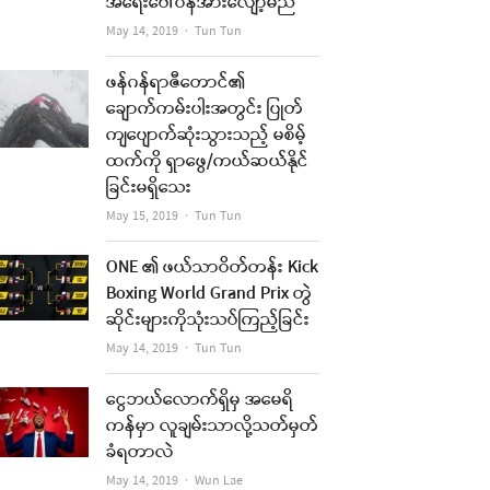
အရေးပေါ်ဝန်အားလျော့မည်
Author
May 14, 2019
Tun Tun
ဖန်ဂန်ရာဇီတောင်၏
ချောက်ကမ်းပါးအတွင်း ပြုတ်
ကျပျောက်ဆုံးသွားသည့် မစိမ့်
ထက်ကို ရှာဖွေ/ကယ်ဆယ်နိုင်
ခြင်းမရှိသေး
re
Author
May 15, 2019
Tun Tun
t
ONE ၏ ဖယ်သာဝိတ်တန်း Kick
Boxing World Grand Prix တွဲ
ဆိုင်းများကိုသုံးသပ်ကြည့်ခြင်း
Author
May 14, 2019
Tun Tun
ငွေဘယ်လောက်ရှိမှ အမေရိ
ကန်မှာ လူချမ်းသာလို့သတ်မှတ်
ခံရတာလဲ
Author
May 14, 2019
Wun Lae