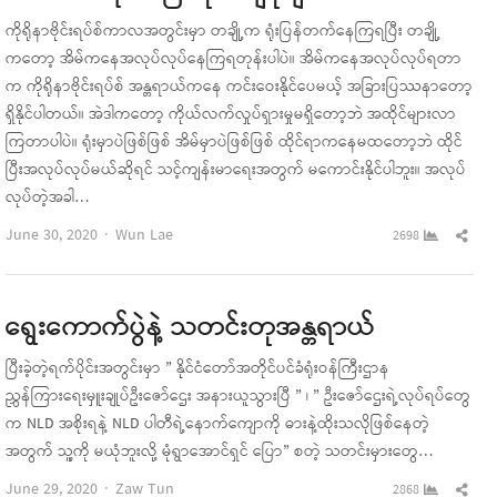
ကိုရိုနာဗိုင်းရပ်စ်ကာလအတွင်းမှာ တချို့က ရုံးပြန်တက်နေကြရပြီး တချို့
ကတော့ အိမ်ကနေအလုပ်လုပ်နေကြရတုန်းပါပဲ။ အိမ်ကနေအလုပ်လုပ်ရတာ
က ကိုရိုနာဗိုင်းရပ်စ် အန္တရာယ်ကနေ ကင်းဝေးနိုင်ပေမယ့် အခြားပြဿနာတော့
ရှိနိုင်ပါတယ်။ အဲဒါကတော့ ကိုယ်လက်လှုပ်ရှားမှုမရှိတော့ဘဲ အထိုင်များလာ
ကြတာပါပဲ။ ရုံးမှာပဲဖြစ်ဖြစ် အိမ်မှာပဲဖြစ်ဖြစ် ထိုင်ရာကနေမထတော့ဘဲ ထိုင်
ပြီးအလုပ်လုပ်မယ်ဆိုရင် သင့်ကျန်းမာရေးအတွက် မကောင်းနိုင်ပါဘူး။ အလုပ်
လုပ်တဲ့အခါ…
Author
Sha
June 30, 2020
Wun Lae
2698
this
pos
ရွေးကောက်ပွဲနဲ့ သတင်းတုအန္တရာယ်
ပြီးခဲ့တဲ့ရက်ပိုင်းအတွင်းမှာ ” နိုင်ငံတော်အတိုင်ပင်ခံရုံးဝန်ကြီးဌာန
ညွှန်ကြားရေးမှူးချုပ်ဦးဇော်ဌေး အနားယူသွားပြီ ” ၊ ” ဦးဇော်ဌေးရဲ့လုပ်ရပ်တွေ
က NLD အစိုးရနဲ့ NLD ပါတီရဲ့နောက်ကျောကို ဓားနဲ့ထိုးသလိုဖြစ်နေတဲ့
အတွက် သူ့ကို မယုံဘူးလို့ မုံရွာအောင်ရှင် ပြော” စတဲ့ သတင်းမှားတွေ…
Author
Sha
June 29, 2020
Zaw Tun
2868