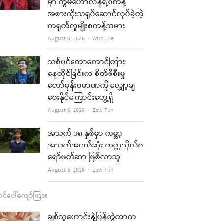
b
a
u
l
မှာ တွမ်ဟော်လန်ရဲ့စတန့်
အစားထိုးသရုပ်ဆောင်လုပ်ခဲ့တဲ့
o
g
b
တရုတ်လူမျိုးစတန့်သမား
o
r
e
Author
August 6, 2026
Wun Lae
k
a
re
သစ်ပင်တောတောင်ကြား
m
နေထိုင်ခြင်းက စိတ်ဖိစီးမှု
t
ဟော်မုန်းပမာဏကို လျှော့ချ
ပေးနိုင်ကြောင်းတွေ့ရှိ
Author
August 6, 2026
Zaw Tun
အသက် ၁၈ နှစ်မှာ ကမ္ဘာ့
အသက်အငယ်ဆုံး တက္ကသိုလ်ပ
ရော်ဖက်ဆာ ဖြစ်လာသူ
Author
August 5, 2026
Zaw Tun
င်ပေါ်ကျော်ကြား
re
ချစ်သူဟောင်းနဲ့ပြန်တွဲတာက