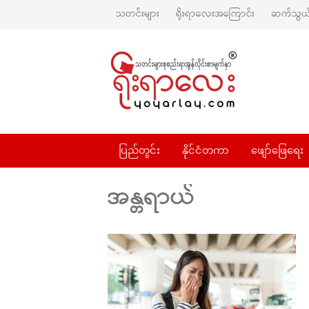
သတင်းများ
ရိုးရာလေးအကြောင်း
ဆက်သွယ်
ပြည်တွင်း
နိုင်ငံတကာ
ဖျော်ဖြေရေး
အန္တရာယ်