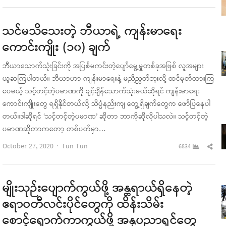
pos
သင်မသိသေးတဲ့ ဘီယာရဲ့ ကျန်းမာရေး
ကောင်းကျိုး (၁၀) ချက်
ဘီယာသောက်သုံးခြင်းကို အပြစ်မကင်းတဲ့ပျော်မွေ့မှုတစ်ခုအဖြစ် လူအများ
ယူဆကြပါတယ်။ ဘီယာဟာ ကျန်းမာရေးနဲ့ မညီညွတ်ဘူးလို့ ထင်မှတ်ထားကြ
ပေမယ့် သင့်တင့်တဲ့ပမာဏကို ချင့်ချိန်သောက်သုံးမယ်ဆိုရင် ကျန်းမာရေး
ကောင်းကျိုးတွေ ရရှိနိုင်တယ်လို့ သိပ္ပံနည်းကျ တွေ့ရှိချက်တွေက ဖော်ပြနေပါ
တယ်။ဒါဆိုရင် ‘သင့်တင့်တဲ့ပမာဏ’ ဆိုတာ ဘာကိုဆိုလိုပါသလဲ။ သင့်တင့်တဲ့
ပမာဏဆိုတာကတော့ တစ်ပတ်မှာ…
Author
Sha
October 27, 2020
Tun Tun
6834
this
pos
မျိုးသုဉ်းပျောက်ကွယ်ဖို့ အန္တရာယ်ရှိနေတဲ့
ဧရာဝတီလင်းပိုင်တွေကို ထိန်းသိမ်း
စောင့်ရှောက်ကာကွယ်ဖို့ အနုပညာရှင်တွေ