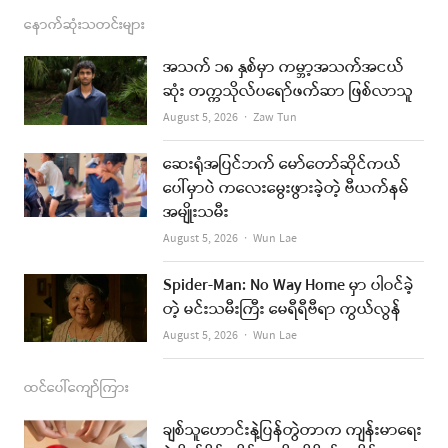
c
s
s
u
a
နောက်ဆုံးသတင်းများ
e
t
t
i
အသက် ၁၈ နှစ်မှာ ကမ္ဘာ့အသက်အငယ်
b
a
u
l
ဆုံး တက္ကသိုလ်ပရော်ဖက်ဆာ ဖြစ်လာသူ
o
g
b
Author
August 5, 2026
Zaw Tun
o
r
e
ဆေးရုံအပြင်ဘက် မော်တော်ဆိုင်ကယ်
k
a
ပေါ်မှာပဲ ကလေးမွေးဖွားခဲ့တဲ့ ဗီယက်နမ်
အမျိုးသမီး
m
Author
August 5, 2026
Wun Lae
Spider-Man: No Way Home မှာ ပါဝင်ခဲ့
တဲ့ မင်းသမီးကြီး မေရီရီဗီရာ ကွယ်လွန်
Author
August 5, 2026
Wun Lae
ထင်ပေါ်ကျော်ကြား
ချစ်သူဟောင်းနဲ့ပြန်တွဲတာက ကျန်းမာရေး