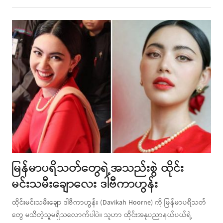
this
post
မြန်မာပရိသတ်တွေရဲ့အသည်းစွဲ ထိုင်း
မင်းသမီးချောလေး ဒါဗီကာဟွန်း
ထိုင်းမင်းသမီးချော ဒါဗီကာဟွန်း (Davikah Hoorne) ကို မြန်မာပရိသတ်
တွေ မသိတဲ့သူမရှိသလောက်ပါပဲ။ သူဟာ ထိုင်းအနုပညာနယ်ပယ်ရဲ့