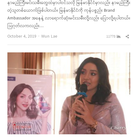
နာမည်ကြီးမင်းသမီးတွေထဲမှာပါဝင်သလို မြန်မာနိုင်ငံမှာလည်း နာမည်ကြီး
တဲ့သူတစ်ယောက်ဖြစ်ပါတယ်။ မြန်မာနိုင်ငံကို ကုန်ပစ္စည်း Brand
Ambassador အနေနဲ့ လာရောက်ဆုံးမင်းသမီးလို့လည်း ပြောလို့ရပါတယ်။
သြဂုတ်လကလည်း…
Author
Shar
October 4, 2019
Wun Lae
11778
this
post