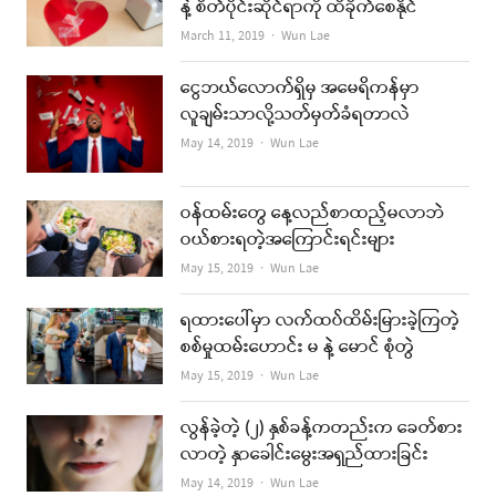
နဲ့ စိတ်ပိုင်းဆိုင်ရာကို ထိခိုက်စေနိုင်
Author
March 11, 2019
Wun Lae
ငွေဘယ်လောက်ရှိမှ အမေရိကန်မှာ
လူချမ်းသာလို့သတ်မှတ်ခံရတာလဲ
Author
May 14, 2019
Wun Lae
ဝန်ထမ်းတွေ နေ့လည်စာထည့်မလာဘဲ
ဝယ်စားရတဲ့အကြောင်းရင်းများ
Author
May 15, 2019
Wun Lae
ရထားပေါ်မှာ လက်ထပ်ထိမ်းမြားခဲ့ကြတဲ့
စစ်မှုထမ်းဟောင်း မ နဲ့ မောင် စုံတွဲ
Author
May 15, 2019
Wun Lae
လွန်ခဲ့တဲ့ (၂) နှစ်ခန့်ကတည်းက ခေတ်စား
လာတဲ့ နှာခေါင်းမွေးအရှည်ထားခြင်း
Author
May 14, 2019
Wun Lae