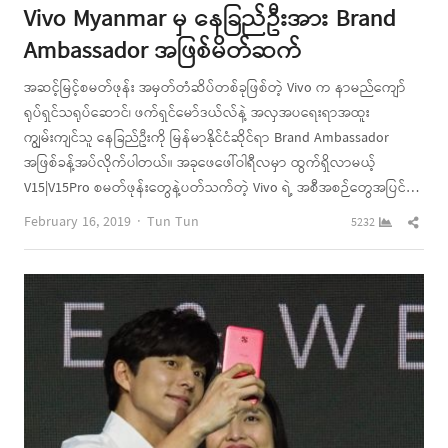
Vivo Myanmar မှ နေခြည်ဦးအား Brand
Ambassador အဖြစ်မိတ်ဆက်
အဆင့်မြင့်စမတ်ဖုန်း အမှတ်တံဆိပ်တစ်ခုဖြစ်တဲ့ Vivo က နာမည်ကျော်
ရုပ်ရှင်သရုပ်ဆောင်၊ ဖက်ရှင်မော်ဒယ်လ်နဲ့ အလှအပရေးရာအထူး
ကျွမ်းကျင်သူ နေခြည်ဦးကို မြန်မာနိုင်ငံဆိုင်ရာ Brand Ambassador
အဖြစ်ခန့်အပ်လိုက်ပါတယ်။ အခုဖေဖေါ်ဝါရီလမှာ ထွက်ရှိလာမယ့်
V15|V15Pro စမတ်ဖုန်းတွေနဲ့ပတ်သက်တဲ့ Vivo ရဲ့ အစီအစဉ်တွေအပြင်…
Author
Shar
February 16, 2019
Tun Tun
5232
this
post