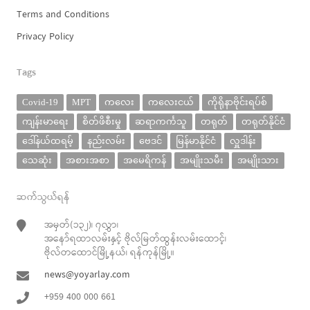
Terms and Conditions
Privacy Policy
Tags
Covid-19
MPT
ကလေး
ကလေးငယ်
ကိုရိုနာဗိုင်းရပ်စ်
ကျန်းမာရေး
စိတ်ဖိစီးမှု
ဆရာကင်္ကသူ
တရုတ်
တရုတ်နိုင်ငံ
ဒေါ်နယ်ထရမ့်
နည်းလမ်း
ဗေဒင်
မြန်မာနိုင်ငံ
လှူဒါန်း
သေဆုံး
အစားအစာ
အမေရိကန်
အမျိုးသမီး
အမျိုးသား
ဆက်သွယ်ရန်
အမှတ်(၁၃၂)၊ ၇လွှာ၊
အနော်ရထာလမ်းနှင့် ဗိုလ်မြတ်ထွန်းလမ်းထောင့်၊
ဗိုလ်တထောင်မြို့နယ်၊ ရန်ကုန်မြို့။
news@yoyarlay.com
+959 400 000 661