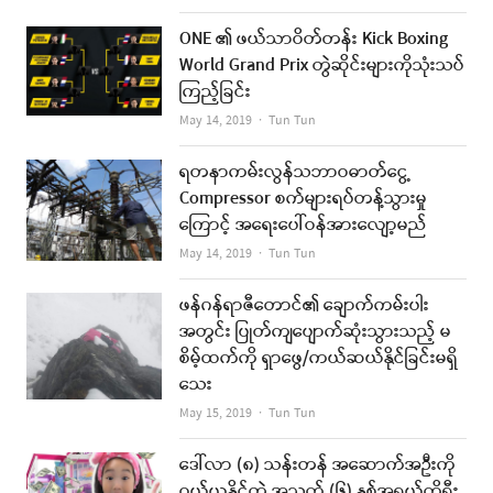
ONE ၏ ဖယ်သာဝိတ်တန်း Kick Boxing
World Grand Prix တွဲဆိုင်းများကိုသုံးသပ်
ကြည့်ခြင်း
Author
May 14, 2019
Tun Tun
ရတနာကမ်းလွန်သဘာဝဓာတ်ငွေ့
Compressor စက်များရပ်တန့်သွားမှု
ကြောင့် အရေးပေါ်ဝန်အားလျော့မည်
Author
May 14, 2019
Tun Tun
ဖန်ဂန်ရာဇီတောင်၏ ချောက်ကမ်းပါး
အတွင်း ပြုတ်ကျပျောက်ဆုံးသွားသည့် မ
စိမ့်ထက်ကို ရှာဖွေ/ကယ်ဆယ်နိုင်ခြင်းမရှိ
သေး
Author
May 15, 2019
Tun Tun
ဒေါ်လာ (၈) သန်းတန် အဆောက်အဦးကို
ဝယ်ယူနိုင်တဲ့ အသက် (၆) နှစ်အရွယ်ကိုရီး