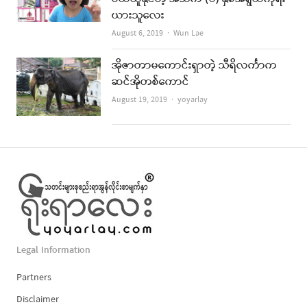
ယားသူလေး
Author
August 6, 2019
Wun Lae
အိုဇာတာမကောင်းရှာတဲ့ သီရိလင်္ကာက
ဆင်အိုတစ်ကောင်
Author
August 19, 2019
yoyarlay
Legal Information
Partners
Disclaimer