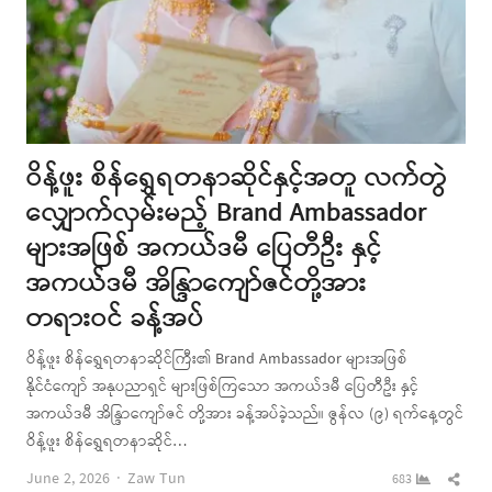
ဝိန့်ဖူး စိန်ရွှေရတနာဆိုင်နှင့်အတူ လက်တွဲ
လျှောက်လှမ်းမည့် Brand Ambassador
များအဖြစ် အကယ်ဒမီ ပြေတီဦး နှင့်
အကယ်ဒမီ အိန္ဒြာကျော်ဇင်တို့အား
တရားဝင် ခန့်အပ်
ဝိန့်ဖူး စိန်ရွှေရတနာဆိုင်ကြီး၏ Brand Ambassador များအဖြစ်
နိုင်ငံကျော် အနုပညာရှင် များဖြစ်ကြသော အကယ်ဒမီ ပြေတီဦး နှင့်
အကယ်ဒမီ အိန္ဒြာကျော်ဇင် တို့အား ခန့်အပ်ခဲ့သည်။ ဇွန်လ (၉) ရက်နေ့တွင်
ဝိန့်ဖူး စိန်ရွှေရတနာဆိုင်…
Author
Shar
June 2, 2026
Zaw Tun
683