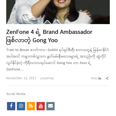
ZenFone 4 ရဲ့ Brand Ambassador
ဖြစ်လာတဲ့ Gong Yoo
Train to Busan ဇာတ်ကား ၊ Goblin ရုပ်ရှင်စီးရီး စတာတွေနဲ့ မြန်မာနိုင်ငံ
အပါအဝင် ကမ္ဘာတစ်လွှားက နှုတ်ခမ်းနီမလေးများရဲ့ အသည်းကို ဆွဲကိုင်
လှုပ်နိုင်ခဲ့တဲ့ ကိုရီးယားသရုပ်ဆောင် Gong Yoo ဟာ Asus ရဲ့
ZenFone…
Author
Shar
November 22, 2017
yoyarlay
4182
this
post
Social Media
f
i
r
y
e
a
n
s
o
m