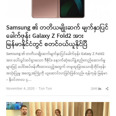
Samsung ၏ တတိယမျိုးဆက် မျက်နှာပြင်
ခေါက်ဖုန်း Galaxy Z Fold2 အား
မြန်မာနိုင်ငံတွင် စတင်ဝယ်ယူနိုင်ပြီ
Samsung ၏ တတိယမျိုးဆက်မျက်နှာပြင်ခေါက်ဖုန်း Galaxy Z Fold2
အား ပေါ်လွင်ထင်ရှားသော ဒီဇိုင်း၊ နောက်ဆုံးပေါ်ဖွဲ့စည်းတည်ဆောက်မှု
များဖြင့် ပေါင်းစပ်ဖန်တီးထားသည့်အတွက် တမူထူးခြားသောမိုဘိုင်းဖုန်း
အသုံးပြုမှု အတွေ့အကြုံကို ယူဆောင်လာခြင်းဖြစ်သည်။ ရန်ကုန်၊ မြန်မာ
– နိုဝင်ဘာလ ၄…
Author
Shar
November 4, 2020
Tun Tun
2045
this
post