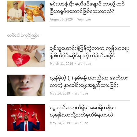
မင်းသားကြီး စတီဖင်ချောင် ဘာလို့ ထပ်
ပြီးသရုပ်မဆောင်ဖြစ်သေးတာလဲ?
Author
August 6, 2026
Wun Lae
ထင်ပေါ်ကျော်ကြား
ချစ်သူဟောင်းနဲ့ပြန်တွဲတာက ကျန်းမာရေး
နဲ့ စိတ်ပိုင်းဆိုင်ရာကို ထိခိုက်စေနိုင်
Author
March 11, 2019
Wun Lae
လွန်ခဲ့တဲ့ (၂) နှစ်ခန့်ကတည်းက ခေတ်စား
လာတဲ့ နှာခေါင်းမွေးအရှည်ထားခြင်း
Author
May 14, 2019
Wun Lae
ငွေဘယ်လောက်ရှိမှ အမေရိကန်မှာ
လူချမ်းသာလို့သတ်မှတ်ခံရတာလဲ
Author
May 14, 2019
Wun Lae