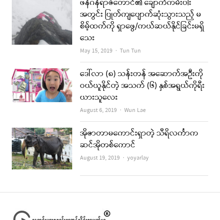
ဖန်ဂန်ရာဇီတောင်၏ ချောက်ကမ်းပါး
အတွင်း ပြုတ်ကျပျောက်ဆုံးသွားသည့် မ
စိမ့်ထက်ကို ရှာဖွေ/ကယ်ဆယ်နိုင်ခြင်းမရှိ
သေး
Author
May 15, 2019
Tun Tun
ဒေါ်လာ (၈) သန်းတန် အဆောက်အဦးကို
ဝယ်ယူနိုင်တဲ့ အသက် (၆) နှစ်အရွယ်ကိုရီး
ယားသူလေး
Author
August 6, 2019
Wun Lae
အိုဇာတာမကောင်းရှာတဲ့ သီရိလင်္ကာက
ဆင်အိုတစ်ကောင်
Author
August 19, 2019
yoyarlay