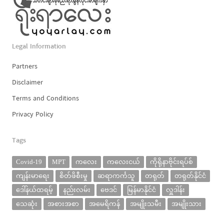
Legal Information
Partners
Disclaimer
Terms and Conditions
Privacy Policy
Tags
Covid-19
MPT
ကလေး
ကလေးငယ်
ကိုရိုနာဗိုင်းရပ်စ်
ကျန်းမာရေး
စိတ်ဖိစီးမှု
ဆရာကင်္ကသူ
တရုတ်
တရုတ်နိုင်ငံ
ဒေါ်နယ်ထရမ့်
နည်းလမ်း
ဗေဒင်
မြန်မာနိုင်ငံ
လှူဒါန်း
သေဆုံး
အစားအစာ
အမေရိကန်
အမျိုးသမီး
အမျိုးသား