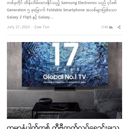
တစ်ခုတိုင် ထိန်းသိမ်းထားနိုင်သည့် Samsung Electronics သည် ၄င်း၏
Generation ၅ ခုမြောက် Foldable Smartphone အသစ်များဖြစ်သော
Galaxy Z Flip5 နှင့် Galaxy…
Author
Shar
July 27, 2023
Zaw Tun
1749
this
post
ကမ္ဘာ့နံပါတ်တစ် တီဗီထုတ်လုပ်ရောင်းချသူ