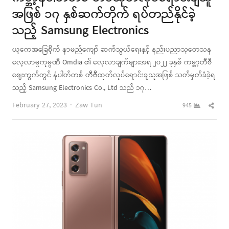
အဖြစ် ၁၇ နှစ်ဆက်တိုက် ရပ်တည်နိုင်ခဲ့
သည့် Samsung Electronics
ယူကေအခြေစိုက် နာမည်ကျော် ဆက်သွယ်ရေးနှင့် နည်းပညာသုတေသန
လေ့လာမှုကုမ္ပဏီ Omdia ၏ လေ့လာချက်များအရ ၂၀၂၂ ခုနှစ် ကမ္ဘာ့တီဗီ
ဈေးကွက်တွင် နံပါတ်တစ် တီဗီထုတ်လုပ်ရောင်းချသူအဖြစ် သတ်မှတ်ခံခဲ့ရ
သည့် Samsung Electronics Co., Ltd သည် ၁၇…
Author
Shar
February 27, 2023
Zaw Tun
945
this
post