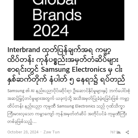
Interbrand ထုတ်ပြန်ချက်အရ ကမ္ဘာ့
ထိပ်တန်း ကုန်ပစ္စည်းအမှတ်တံဆိပ်များ
စာရင်းတွင် Samsung Electronics မှ ငါး
နှစ်ဆက်တိုက် နံပါတ် ၅ နေရာ၌ ရပ်တည်
Samsung ၏ AI နည်းပညာပိုင်းဆိုင်ရာ ဦးဆောင်နိုင်မှုများနှင့် ဘက်ပေါင်းစုံ
အဆင့်မြှင့်တင်မှုများအတွက် ယခုကဲ့သို့ အသိအမှတ်ပြုခံခဲ့ရခြင်းဖြစ် ကမ္ဘာ့
ထိပ်တန်း နည်းပညာ ကုမ္ပဏီ Samsung Electronics သည် ဂုဏ်သိက္ခာ
ကြီးမားလှသော ကမ္ဘာကျော် ကုန်အမှတ်တံဆိပ် အတိုင်ပင်ခံ ကုမ္ပဏီကြီး
တစ်ခုဖြစ်သည့်…
Author
Shar
October 28, 2024
Zaw Tun
767