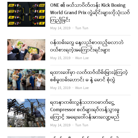
ONE ၏ ဖယ်သာဝိတ်တန်း Kick Boxing
World Grand Prix တွဲဆိုင်းများကိုသုံးသပ်
ကြည့်ခြင်း
Author
May 14, 2019
Tun Tun
ဝန်ထမ်းတွေ နေ့လည်စာထည့်မလာဘဲ
ဝယ်စားရတဲ့အကြောင်းရင်းများ
Author
May 15, 2019
Wun Lae
ရထားပေါ်မှာ လက်ထပ်ထိမ်းမြားခဲ့ကြတဲ့
စစ်မှုထမ်းဟောင်း မ နဲ့ မောင် စုံတွဲ
Author
May 15, 2019
Wun Lae
ရတနာကမ်းလွန်သဘာဝဓာတ်ငွေ့
Compressor စက်များရပ်တန့်သွားမှု
ကြောင့် အရေးပေါ်ဝန်အားလျော့မည်
Author
May 14, 2019
Tun Tun