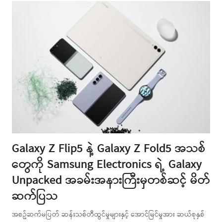
Galaxy Z Flip5 နဲ့ Galaxy Z Fold5 အသစ်
တွေကို Samsung Electronics ရဲ့ Galaxy
Unpacked အခမ်းအနားကြီးမှတစ်ဆင့် မိတ်
ဆက်ပြသ
အစဥ်ဆက်မပြတ် ဆန်းသစ်တီထွင်မှုများနှင့် အောင်မြင်မှုအား ဆယ်စုနှစ်