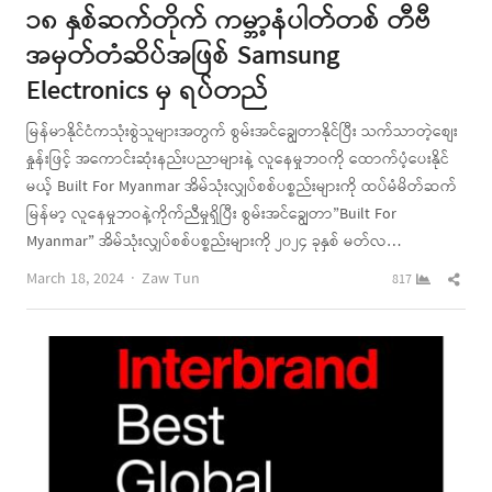
၁၈ နှစ်ဆက်တိုက် ကမ္ဘာ့နံပါတ်တစ် တီဗီ
အမှတ်တံဆိပ်အဖြစ် Samsung
Electronics မှ ရပ်တည်
မြန်မာနိုင်ငံကသုံးစွဲသူများအတွက် စွမ်းအင်ချွေတာနိုင်ပြီး သက်သာတဲ့စျေး
နှုန်းဖြင့် အကောင်းဆုံးနည်းပညာများနဲ့ လူနေမှုဘဝကို ထောက်ပံ့ပေးနိုင်
မယ့် Built For Myanmar အိမ်သုံးလျှပ်စစ်ပစ္စည်းများကို ထပ်မံမိတ်ဆက်
မြန်မာ့ လူနေမှုဘဝနဲ့ကိုက်ညီမှုရှိပြီး စွမ်းအင်ချွေတာ”Built For
Myanmar” အိမ်သုံးလျှပ်စစ်ပစ္စည်းများကို ၂၀၂၄ ခုနှစ် မတ်လ…
Author
Shar
March 18, 2024
Zaw Tun
817
this
post