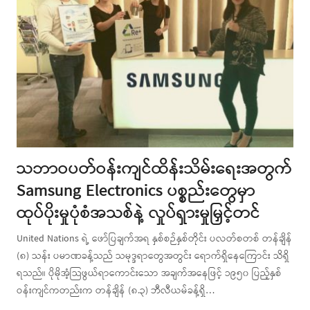
သဘာဝပတ်ဝန်းကျင်ထိန်းသိမ်းရေးအတွက်
Samsung Electronics ပစ္စည်းတွေမှာ
ထုပ်ပိုးမှုပုံစံအသစ်နဲ့ လှုပ်ရှားမှုမြှင့်တင်
United Nations ရဲ့ ဖော်ပြချက်အရ နှစ်စဉ်နှစ်တိုင်း ပလတ်စတစ် တန်ချိန်
(၈) သန်း ပမာဏခန့်သည် သမုဒ္ဒရာတွေအတွင်း ရောက်ရှိနေကြောင်း သိရှိ
ရသည်။ ပိုမိုအံ့သြဖွယ်ရာကောင်းသော အချက်အနေဖြင့် ၁၉၅၀ ပြည့်နှစ်
ဝန်းကျင်ကတည်းက တန်ချိန် (၈.၃) ဘီလီယမ်ခန့်ရှိ…