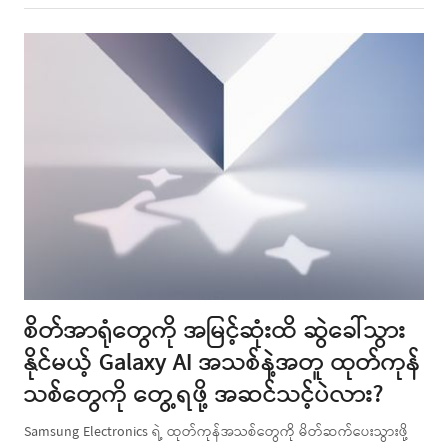
this
post
စိတ်အာရုံတွေကို အမြင့်ဆုံးထိ ဆွဲခေါ်သွား
နိုင်မယ့် Galaxy AI အသစ်နဲ့အတူ ထုတ်ကုန်
သစ်တွေကို တွေ့ရဖို့ အဆင်သင့်ပဲလား?
Samsung Electronics ရဲ့ ထုတ်ကုန်အသစ်တွေကို မိတ်ဆက်ပေးသွားဖို့