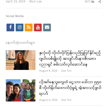
Author
Shar
April 23, 2019
Wun Lae
3673
this
post
Social Media
f
i
r
y
e
a
n
s
o
m
c
s
s
u
a
နောက်ဆုံးသတင်းများ
e
t
t
i
နှလုံးကို ကိုယ်တိုင်ပြန်လည်ပြုပြင်နိုင်မည့်
b
a
u
l
ဂျယ်တစ်မျိုးကို အာဂျင်တီးနားဇီဝဗေဒ
ပညာရှင် စမ်းသပ်လုပ်ဆောင်နေ
o
g
b
Author
August 6, 2026
Zaw Tun
o
r
e
k
a
လိုအပ်နေသူတွေထံ ငွေသား ဒေါ်လာ ၅၅၀
စီ တိုက်ရိုက်ထောက်ပံ့မှုရဲ့ အံ့အားသင့်ဖွယ်
m
ရလဒ်
Author
August 6, 2026
Zaw Tun