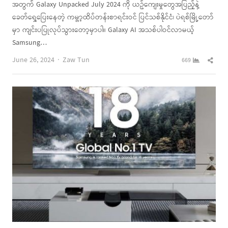
အတွက် Galaxy Unpacked July 2024 ကို ယဥ်ကျေးမှုတွေအပြည့်နဲ့
ခေတ်ရှေ့ပြေးနေတဲ့ ကမ္ဘာ့ထိပ်တန်းစာရင်းဝင် ပြင်သစ်နိုင်ငံ၊ ပဲရစ်မြို့တော်
မှာ ကျင်းပပြုလုပ်သွားတော့မှာပါ။ Galaxy AI အသစ်ပါဝင်လာမယ့်
Samsung…
Author
Shar
June 26, 2024
Zaw Tun
669
this
post