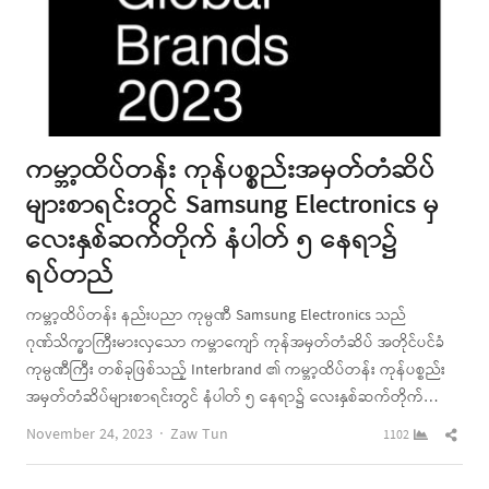
ကမ္ဘာ့ထိပ်တန်း ကုန်ပစ္စည်းအမှတ်တံဆိပ်
များစာရင်းတွင် Samsung Electronics မှ
လေးနှစ်ဆက်တိုက် နံပါတ် ၅ နေရာ၌
ရပ်တည်
ကမ္ဘာ့ထိပ်တန်း နည်းပညာ ကုမ္ပဏီ Samsung Electronics သည်
ဂုဏ်သိက္ခာကြီးမားလှသော ကမ္ဘာကျော် ကုန်အမှတ်တံဆိပ် အတိုင်ပင်ခံ
ကုမ္ပဏီကြီး တစ်ခုဖြစ်သည့် Interbrand ၏ ကမ္ဘာ့ထိပ်တန်း ကုန်ပစ္စည်း
အမှတ်တံဆိပ်များစာရင်းတွင် နံပါတ် ၅ နေရာ၌ လေးနှစ်ဆက်တိုက်…
Author
Shar
November 24, 2023
Zaw Tun
1102
this
post