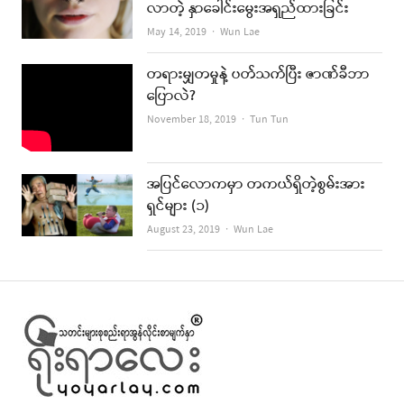
လာတဲ့ နှာခေါင်းမွေးအရှည်ထားခြင်း
Author
May 14, 2019
Wun Lae
တရားမျှတမှုနဲ့ ပတ်သက်ပြီး ဇာဏ်ခီဘာ
ပြောလဲ?
Author
November 18, 2019
Tun Tun
အပြင်လောကမှာ တကယ်ရှိတဲ့စွမ်းအား
ရှင်များ (၁)
Author
August 23, 2019
Wun Lae