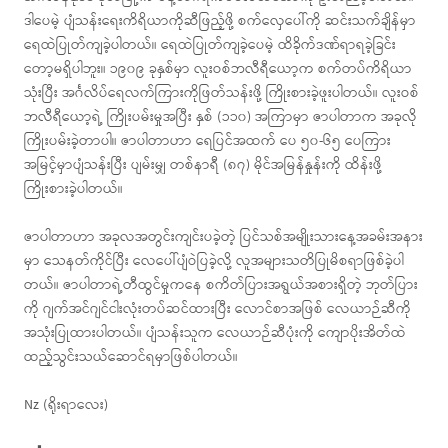
ဒါပေမဲ့ ပျံသန်းရေးကိရိယာကိုဆီဖြည့်ဖို့ စက်လှေပေါ်ကို ဆင်းသက်ချိန်မှာ
ရေထဲပြုတ်ကျခဲ့ပါတယ်။ ရေထဲပြုတ်ကျခဲ့ပေမဲ့ ထိခိုက်ဒဏ်ရာရခဲ့ခြင်း
တော့မရှိပါဘူး။ ၁၉၀၉ ခုနှစ်မှာ လူးဝစ်ဘလီရီယော့က စက်တပ်ကိရိယာ
သုံးပြီး အင်္ဂလိပ်ရေလက်ကြားကိုဖြတ်သန်းဖို့ ကြိုးစားခဲ့ဖူးပါတယ်။ လူးဝစ်
ဘလီရီယော့ရဲ့ ကြိုးပမ်းမှုအပြီး နှစ် (၁၁၀) အကြာမှာ ဇာပါတာက အခုလို
ကြိုးပမ်းခဲ့တာပါ။ ဇာပါတာဟာ ရေပြင်အထက် ပေ ၅၀-၆၅ ပေကြား
အမြင့်မှာပျံသန်းပြီး ပျမ်းမျှ တစ်နာရီ (၈၇) မိုင်အမြန်နှုန်းကို ထိန်းဖို့
ကြိုးစားခဲ့ပါတယ်။
ဇာပါတာဟာ အခုလအတွင်းကျင်းပခဲ့တဲ့ ပြင်သစ်အမျိုးသားနေ့အခမ်းအနား
မှာ သေနတ်ကိုင်ပြီး လေပေါ်ပျံဝဲပြခဲ့လို့ လူအများသတိပြုမိစရာဖြစ်ခဲ့ပါ
တယ်။ ဇာပါတာရဲ့တီထွင်မှုကနေ စကိတ်ပြားအရွယ်အစားရှိတဲ့ ဘုတ်ပြား
ကို ဂျက်အင်ဂျင်ငါးလုံးတပ်ဆင်ထားပြီး လောင်စာအဖြစ် လေယာဉ်ဆီကို
အသုံးပြုထားပါတယ်။ ပျံသန်းသူက လေယာဉ်ဆီပုံးကို ကျောပိုးအိတ်ထဲ
ထည့်သွင်းသယ်ဆောင်ရမှာဖြစ်ပါတယ်။
Nz (ရိုးရာလေး)