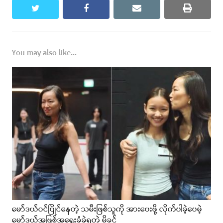
twitter
facebook
email
print
You may also like...
မော်ဒယ်ဝင်ပြိုင်နေတဲ့ သမီးဖြစ်သူကို အားပေးဖို့ လိုက်ပါခဲ့ပေမဲ့
မော်ဒယ်အဖြစ်အရွေးခံခဲ့ရတဲ့ မိခင်