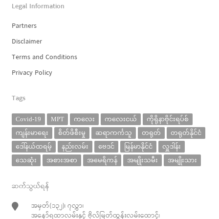
Legal Information
Partners
Disclaimer
Terms and Conditions
Privacy Policy
Tags
Covid-19
MPT
ကလေး
ကလေးငယ်
ကိုရိုနာဗိုင်းရပ်စ်
ကျန်းမာရေး
စိတ်ဖိစီးမှု
ဆရာကင်္ကသူ
တရုတ်
တရုတ်နိုင်ငံ
ဒေါ်နယ်ထရမ့်
နည်းလမ်း
ဗေဒင်
မြန်မာနိုင်ငံ
လှူဒါန်း
သေဆုံး
အစားအစာ
အမေရိကန်
အမျိုးသမီး
အမျိုးသား
ဆက်သွယ်ရန်
အမှတ်(၁၃၂)၊ ၇လွှာ၊
အနော်ရထာလမ်းနှင့် ဗိုလ်မြတ်ထွန်းလမ်းထောင့်၊