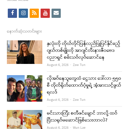
f
i
r
y
e
a
n
s
o
m
c
s
s
u
a
နောက်ဆုံးသတင်းများ
e
t
t
i
နှလုံးကို ကိုယ်တိုင်ပြန်လည်ပြုပြင်နိုင်မည့်
b
a
u
l
ဂျယ်တစ်မျိုးကို အာဂျင်တီးနားဇီဝဗေဒ
ပညာရှင် စမ်းသပ်လုပ်ဆောင်နေ
o
g
b
Author
August 6, 2026
Zaw Tun
o
r
e
k
a
လိုအပ်နေသူတွေထံ ငွေသား ဒေါ်လာ ၅၅၀
စီ တိုက်ရိုက်ထောက်ပံ့မှုရဲ့ အံ့အားသင့်ဖွယ်
m
ရလဒ်
Author
August 6, 2026
Zaw Tun
မင်းသားကြီး စတီဖင်ချောင် ဘာလို့ ထပ်
ပြီးသရုပ်မဆောင်ဖြစ်သေးတာလဲ?
Author
August 6, 2026
Wun Lae