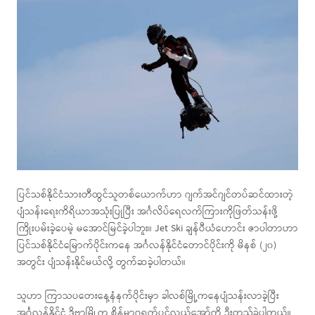
ပြင်သစ်နိုင်ငံသားတီထွင်သူတစ်ယောက်ဟာ ဂျက်အင်ဂျင်တပ်ဆင်ထားတဲ့
ပျံသန်းရေးကိရိယာအသုံးပြုပြီး အင်္ဂလိပ်ရေလက်ကြားကိုဖြတ်သန်းဖို့
ကြိုးပမ်းခဲ့ပေမဲ့ မအောင်မြင်ခဲ့ပါဘူး။ Jet Ski ချန်ပီယံဟောင်း ဇာပါတာဟာ
ပြင်သစ်နိုင်ငံမြောက်ပိုင်းကနေ အင်္ဂလန်နိုင်ငံတောင်ပိုင်းကို မိနစ် (၂၀)
အတွင်း ပျံသန်းနိုင်မယ်လို့ တွက်ဆခဲ့ပါတယ်။
သူဟာ ကြာသပတေးနေ့နံနက်ပိုင်းမှာ ခါလစ်မြို့ကနေပျံသန်းလာခဲ့ပြီး
အင်္ဂလန်နိုင်ငံ ဒိုဗာမြို့က စိန့်မာဂရက်ပင်လယ်အော်ကို ဦးတည်ခဲ့ပါတယ်။