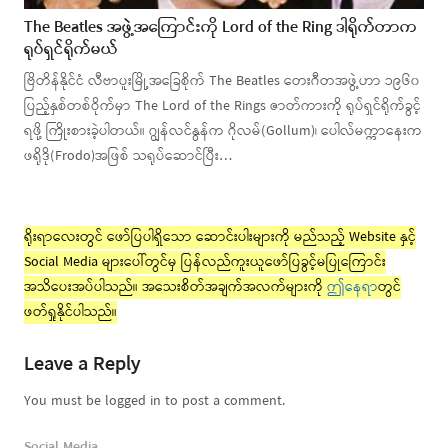
The Beatles အဖွဲ့အကြောင်းကို Lord of the Ring ဒါရိုက်တာက
ရုပ်ရှင်ရိုက်မယ်
ဗြိတိန်နိုင်ငံ လီဗာပူးမြို့အခြေစိုက် The Beatles တေးဂီတအဖွဲ့ဟာ ၁၉၆၀
ပြည့်နှစ်တစ်ဝိုက်မှာ The Lord of the Rings ဇာတ်ကားကို ရုပ်ရှင်ရိုက်ခွင့်
ရဖို့ ကြိုးစားခဲ့ပါတယ်။ ဂျွန်လင်နွန်က ဂိုလမ်(Gollum)၊ ပေါလ်မက္ကာနေးက
ဖရိုဒို(Frodo)အဖြစ် သရုပ်ဆောင်ပြီး…
ရိုးရာလေးတွင် ဖော်ပြပါရှိသော ဆောင်းပါးများကို မည်သည့် Website နှင့်
Social Media များပေါ်တွင်မှ ပြန်လည်ကူးယူဖော်ပြခွင့်မပြုကြောင်း
အသိပေးအပ်ပါသည်။ အသေးစိတ်အချက်အလက်များကို
ဤနေရာ
တွင်
ဖတ်ရှုနိုင်ပါသည်။
Leave a Reply
You must be logged in to post a comment.
Social Media