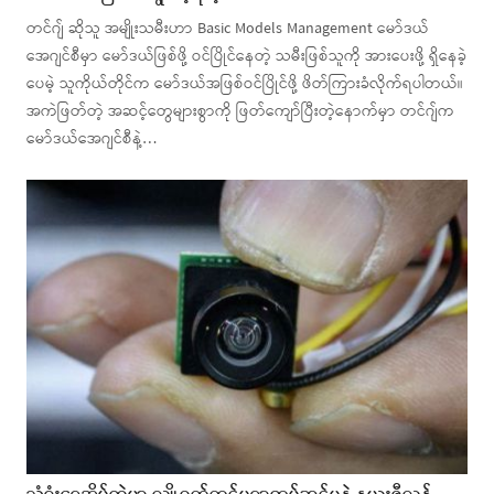
တင်ဂျ် ဆိုသူ အမျိုးသမီးဟာ Basic Models Management မော်ဒယ်
အေဂျင်စီမှာ မော်ဒယ်ဖြစ်ဖို့ ဝင်ပြိုင်နေတဲ့ သမီးဖြစ်သူကို အားပေးဖို့ ရှိနေခဲ့
ပေမဲ့ သူကိုယ်တိုင်က မော်ဒယ်အဖြစ်ဝင်ပြိုင်ဖို့ ဖိတ်ကြားခံလိုက်ရပါတယ်။
အကဲဖြတ်တဲ့ အဆင့်တွေများစွာကို ဖြတ်ကျော်ပြီးတဲ့နောက်မှာ တင်ဂျ်က
မော်ဒယ်အေဂျင်စီနဲ့…