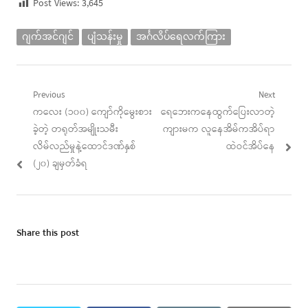
Post Views:
3,645
ဂျက်အင်ဂျင်
ပျံသန်းမှု
အင်္ဂလိပ်ရေလက်ကြား
Post
Previous
Next
Previous
Next
ကလေး (၁၀၀) ကျော်ကိုမွေးစား
ရေဘေးကနေထွက်ပြေးလာတဲ့
navigation
post:
post:
ခဲ့တဲ့ တရုတ်အမျိုးသမီး
ကျားမက လူနေအိမ်ကအိပ်ရာ
လိမ်လည်မှုနဲ့ထောင်ဒဏ်နှစ်
ထဲဝင်အိပ်နေ
(၂၀) ချမှတ်ခံရ
Share this post