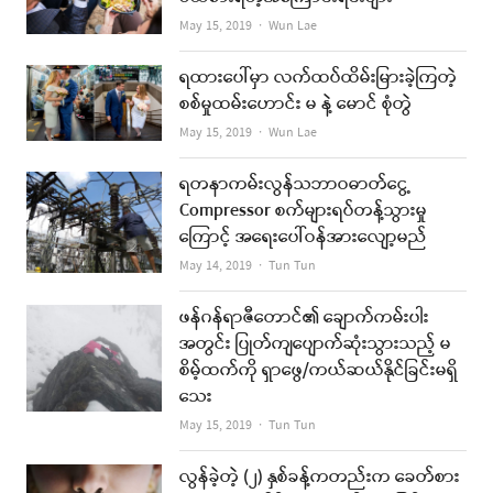
Author
May 15, 2019
Wun Lae
ရထားပေါ်မှာ လက်ထပ်ထိမ်းမြားခဲ့ကြတဲ့
စစ်မှုထမ်းဟောင်း မ နဲ့ မောင် စုံတွဲ
Author
May 15, 2019
Wun Lae
ရတနာကမ်းလွန်သဘာဝဓာတ်ငွေ့
Compressor စက်များရပ်တန့်သွားမှု
ကြောင့် အရေးပေါ်ဝန်အားလျော့မည်
Author
May 14, 2019
Tun Tun
ဖန်ဂန်ရာဇီတောင်၏ ချောက်ကမ်းပါး
အတွင်း ပြုတ်ကျပျောက်ဆုံးသွားသည့် မ
စိမ့်ထက်ကို ရှာဖွေ/ကယ်ဆယ်နိုင်ခြင်းမရှိ
သေး
Author
May 15, 2019
Tun Tun
လွန်ခဲ့တဲ့ (၂) နှစ်ခန့်ကတည်းက ခေတ်စား