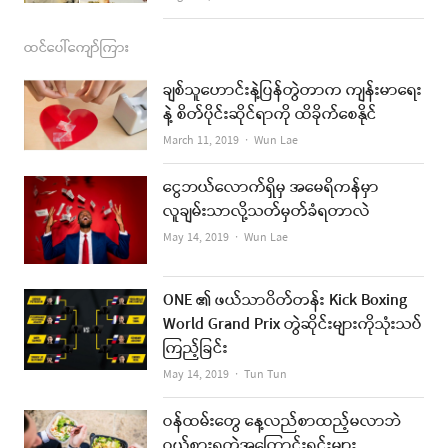
ထင်ပေါ်ကျော်ကြား
ချစ်သူဟောင်းနဲ့ပြန်တွဲတာက ကျန်းမာရေး
နဲ့ စိတ်ပိုင်းဆိုင်ရာကို ထိခိုက်စေနိုင်
Author
March 11, 2019
Wun Lae
ငွေဘယ်လောက်ရှိမှ အမေရိကန်မှာ
လူချမ်းသာလို့သတ်မှတ်ခံရတာလဲ
Author
May 14, 2019
Wun Lae
ONE ၏ ဖယ်သာဝိတ်တန်း Kick Boxing
World Grand Prix တွဲဆိုင်းများကိုသုံးသပ်
ကြည့်ခြင်း
Author
May 14, 2019
Tun Tun
ဝန်ထမ်းတွေ နေ့လည်စာထည့်မလာဘဲ
ဝယ်စားရတဲ့အကြောင်းရင်းများ