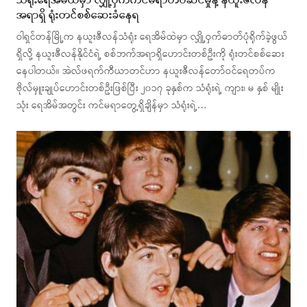
သံရုံးရေအိမ်ထဲမှာ လျှို့ဝှက်ကင်မရာတပ်ဆင်မှုနဲ့ နယူးဇီလန်
အရာရှိ ရုံးတင်စစ်ဆေးခံနေရ
ဝါရှင်တန်မြို့က နယူးဇီလန်သံရုံး ရေအိမ်ထဲမှာ လျှို့ဝှက်ဓာတ်ပုံရိုက်ခဲ့ဖွယ်
ရှိလို့ နယူးဇီလန်နိုင်ငံရဲ့ စစ်ဘက်အရာရှိဟောင်းတစ်ဦးကို ရုံးတင်စစ်ဆေး
နေပါတယ်။ အဲလ်ဖရက်ကီယာတင်ဟာ နယူးဇီလန်တော်ဝင်ရေတပ်က
ဗိုလ်မှူးချုပ်ဟောင်းတစ်ဦးဖြစ်ပြီး ၂၀၁၇ ခုနှစ်က သံရုံးရဲ့ ကျား၊ မ နှစ် မျိုး
သုံး ရေအိမ်အတွင်း ကင်မရာတွေ့ရှိချိန်မှာ သံရုံးရဲ့…