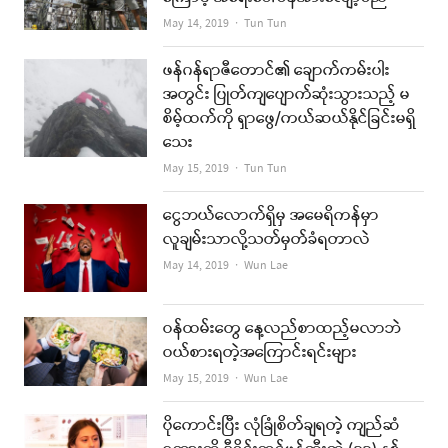
Author
May 14, 2019
Tun Tun
ဖန်ဂန်ရာဇီတောင်၏ ချောက်ကမ်းပါး
အတွင်း ပြုတ်ကျပျောက်ဆုံးသွားသည့် မ
စိမ့်ထက်ကို ရှာဖွေ/ကယ်ဆယ်နိုင်ခြင်းမရှိ
သေး
Author
May 15, 2019
Tun Tun
ငွေဘယ်လောက်ရှိမှ အမေရိကန်မှာ
လူချမ်းသာလို့သတ်မှတ်ခံရတာလဲ
Author
May 14, 2019
Wun Lae
ဝန်ထမ်းတွေ နေ့လည်စာထည့်မလာဘဲ
ဝယ်စားရတဲ့အကြောင်းရင်းများ
Author
May 15, 2019
Wun Lae
ပိုကောင်းပြီး လုံခြုံစိတ်ချရတဲ့ ကျည်ဆံ