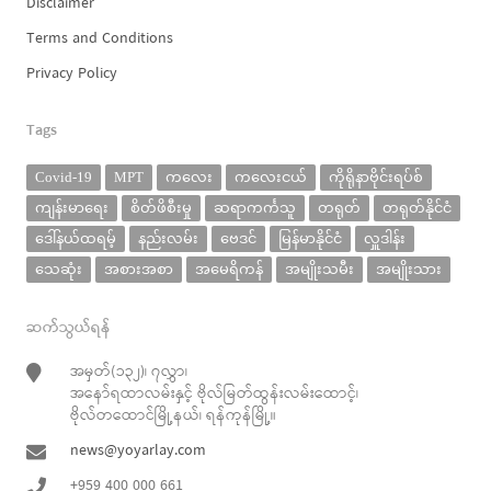
Disclaimer
Terms and Conditions
Privacy Policy
Tags
Covid-19
MPT
ကလေး
ကလေးငယ်
ကိုရိုနာဗိုင်းရပ်စ်
ကျန်းမာရေး
စိတ်ဖိစီးမှု
ဆရာကင်္ကသူ
တရုတ်
တရုတ်နိုင်ငံ
ဒေါ်နယ်ထရမ့်
နည်းလမ်း
ဗေဒင်
မြန်မာနိုင်ငံ
လှူဒါန်း
သေဆုံး
အစားအစာ
အမေရိကန်
အမျိုးသမီး
အမျိုးသား
ဆက်သွယ်ရန်
အမှတ်(၁၃၂)၊ ၇လွှာ၊
အနော်ရထာလမ်းနှင့် ဗိုလ်မြတ်ထွန်းလမ်းထောင့်၊
ဗိုလ်တထောင်မြို့နယ်၊ ရန်ကုန်မြို့။
news@yoyarlay.com
+959 400 000 661