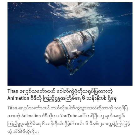
Titan ရေငုပ်သင်္ဘောငယ် ပေါက်ကွဲပုံကိုသရုပ်ပြထားတဲ့
Animation ဗီဒီယို ကြည့်ရှုမှုအကြိမ်ရေ ၆ သန်းနီးပါး ရှိနေ
Titan ရေငုပ်သင်္ဘောငယ် ဘယ်လိုပေါက်ကွဲသွားသလဲဆိုတာကို သရုပ်ပြ
ထားတဲ့ Animation ဗီဒီယိုဟာ YouTube ပေါ် တင်ပြီး ၁၂ ရက်အတွင်း
ကြည့်ရှုမှုအကြိမ်ရေ ၆ သန်းနီးပါး ရှိခဲ့ပါတယ်။ ၆ မိနစ်၊ ၂၁ စက္ကန့်ကြာမြင့်
တဲ့ အဲဒီဗီဒီယိုကို…