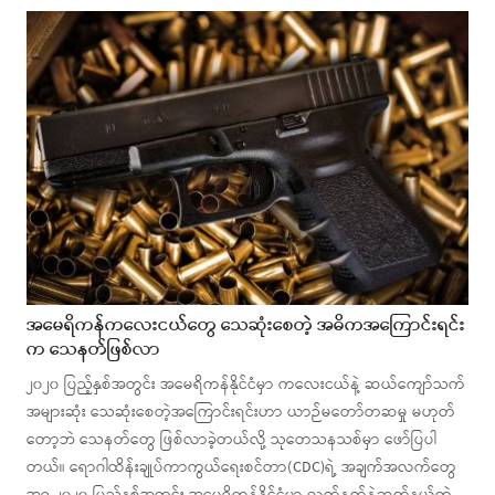
အမေရိကန်ကလေးငယ်တွေ သေဆုံးစေတဲ့ အဓိကအကြောင်းရင်း
က သေနတ်ဖြစ်လာ
၂၀၂၀ ပြည့်နှစ်အတွင်း အမေရိကန်နိုင်ငံမှာ ကလေးငယ်နဲ့ ဆယ်ကျော်သက်
အများဆုံး သေဆုံးစေတဲ့အကြောင်းရင်းဟာ ယာဉ်မတော်တဆမှု မဟုတ်
တော့ဘဲ သေနတ်တွေ ဖြစ်လာခဲ့တယ်လို့ သုတေသနသစ်မှာ ဖော်ပြပါ
တယ်။ ရောဂါထိန်းချုပ်ကာကွယ်ရေးစင်တာ(CDC)ရဲ့ အချက်အလက်တွေ