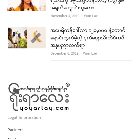
ရထားကို ဒီဇိုင်းထွင်ဖန်တီးတဲ့ (၁၃) နှစ်
အရွယ်ကျောင်းသူလေး
Author
November 4, 2019
Wun Lae
အမေရိကန်ဒေါ်လာ ၁၂၀,၀၀၀ နဲ့တောင်
ရောင်းထွက်ခဲ့တဲ့ ငှက်ပျောသီးတိပ်ကပ်
အနုပညာလက်ရာ
Author
December 6, 2019
Wun Lae
Legal Information
Partners