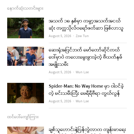
c
s
s
u
a
နောက်ဆုံးသတင်းများ
e
t
t
i
အသက် ၁၈ နှစ်မှာ ကမ္ဘာ့အသက်အငယ်
b
a
u
l
ဆုံး တက္ကသိုလ်ပရော်ဖက်ဆာ ဖြစ်လာသူ
o
g
b
Author
August 5, 2026
Zaw Tun
o
r
e
ဆေးရုံအပြင်ဘက် မော်တော်ဆိုင်ကယ်
k
a
ပေါ်မှာပဲ ကလေးမွေးဖွားခဲ့တဲ့ ဗီယက်နမ်
အမျိုးသမီး
m
Author
August 5, 2026
Wun Lae
Spider-Man: No Way Home မှာ ပါဝင်ခဲ့
တဲ့ မင်းသမီးကြီး မေရီရီဗီရာ ကွယ်လွန်
Author
August 5, 2026
Wun Lae
ထင်ပေါ်ကျော်ကြား
ချစ်သူဟောင်းနဲ့ပြန်တွဲတာက ကျန်းမာရေး