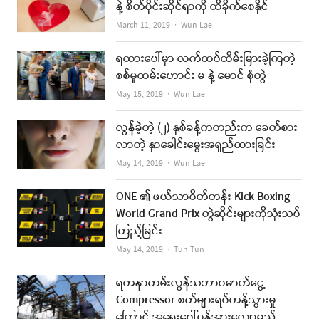
နဲ့ စိတ်ပိုင်းဆိုင်ရာကို ထိခိုက်စေနိုင်
Author
March 11, 2019
Wun Lae
ရထားပေါ်မှာ လက်ထပ်ထိမ်းမြားခဲ့ကြတဲ့
စစ်မှုထမ်းဟောင်း မ နဲ့ မောင် စုံတွဲ
Author
May 15, 2019
Wun Lae
လွန်ခဲ့တဲ့ (၂) နှစ်ခန့်ကတည်းက ခေတ်စား
လာတဲ့ နှာခေါင်းမွေးအရှည်ထားခြင်း
Author
May 14, 2019
Wun Lae
ONE ၏ ဖယ်သာဝိတ်တန်း Kick Boxing
World Grand Prix တွဲဆိုင်းများကိုသုံးသပ်
ကြည့်ခြင်း
Author
May 14, 2019
Tun Tun
ရတနာကမ်းလွန်သဘာဝဓာတ်ငွေ့
Compressor စက်များရပ်တန့်သွားမှု
ကြောင့် အရေးပေါ်ဝန်အားလျော့မည်