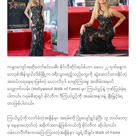
ကမ္ဘာကျော်အဆိုတော်မင်းသမီး မိုင်လီဆိုင်းရပ်စ်ဟာ မေလ ၂၂ ရက်နေ့က
လော့စ်အိန်ဂျယ်လိစ်မြို့က ခရီးသွားဧည့်သည်တွေကို ဆွဲဆောင်ထားနိုင်တဲ့
အထင်ကရနေရာဖြစ်တဲ့ ဟောလိဝုဒ် ကျော်ကြားမှု အထိမ်းအမှတ်
လျှောက်လမ်း (Hollywood Walk of Fame) မှာ ကြယ်ပွင့်နဲ့ ဂုဏ်ပြုခံခဲ့ရ
ပါတယ်။ ဂရမ်မီဆုရှင် မိုင်လီက ဒီကြယ်ပွင့်ကို အခမ်းအနားနဲ့ ချီးမြှင့်ခံရ
တာဖြစ်ပါတယ်။
ကြယ်ပွင့်ကို လက်ခံတဲ့အချိန်မှာ အရမ်းကို ပြုံးပျော်ရွှင်ခဲ့ပြီး သူ ဘယ်တော့
မှ မေ့မှာမဟုတ်တဲ့ အခိုက်အတန့်ဖြစ်တယ်လို့ မိုင်လီက ဆိုပါတယ်။
ဝမ်းသာပီတိစကားပြောကြားတဲ့အချိန်မှာ သူ့ရဲ့သီချင်း Walk of Fame