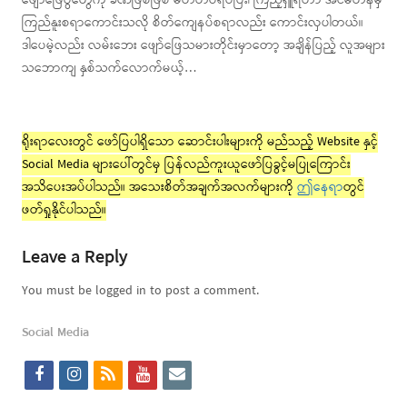
ဖျော်ဖြေပွဲတွေကို ခဏဖြစ်ဖြစ် မတ်တပ်ရပ်ပြီး၊ ကြည့်ရှူရတာ အင်မတန်မှ
ကြည်နူးစရာကောင်းသလို စိတ်ကျေနပ်စရာလည်း ကောင်းလှပါတယ်။
ဒါပေမဲ့လည်း လမ်းဘေး ဖျော်ဖြေသမားတိုင်းမှာတော့ အချိန်ပြည့် လူအများ
သဘောကျ နှစ်သက်လောက်မယ့်…
ရိုးရာလေးတွင် ဖော်ပြပါရှိသော ဆောင်းပါးများကို မည်သည့် Website နှင့်
Social Media များပေါ်တွင်မှ ပြန်လည်ကူးယူဖော်ပြခွင့်မပြုကြောင်း
အသိပေးအပ်ပါသည်။ အသေးစိတ်အချက်အလက်များကို
ဤနေရာ
တွင်
ဖတ်ရှုနိုင်ပါသည်။
Leave a Reply
You must be logged in to post a comment.
Social Media
f
i
r
y
e
a
n
s
o
m