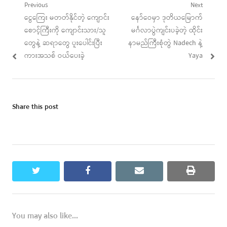
Post
Previous
Next
Previous
Next
ငွေကြေး မတတ်နိုင်တဲ့ ကျောင်း
နော်ဝေမှာ ဒုတိယမြောက်
navigation
post:
post:
စောင့်ကြီးကို ကျောင်းသား/သူ
မင်္ဂလာပွဲကျင်းပခဲ့တဲ့ ထိုင်း
တွေနဲ့ ဆရာတွေ ပူးပေါင်းပြီး
နာမည်ကြီးစုံတွဲ Nadech နဲ့
ကားအသစ် ဝယ်ပေးခဲ့
Yaya
Share this post
twitter
facebook
email
print
You may also like...