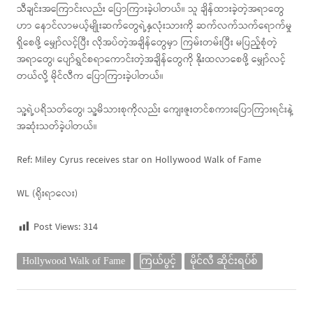
သီချင်းအကြောင်းလည်း ပြောကြားခဲ့ပါတယ်။ သူ ချိန်ထားခဲ့တဲ့အရာတွေ
ဟာ နောင်လာမယ့်မျိုးဆက်တွေရဲ့နှလုံးသားကို ဆက်လက်သက်ရောက်မှု
ရှိစေဖို့ မျှော်လင့်ပြီး လိုအပ်တဲ့အချိန်တွေမှာ ကြမ်းတမ်းပြီး မပြည့်စုံတဲ့
အရာတွေ၊ ပျော်ရွှင်စရာကောင်းတဲ့အချိန်တွေကို နိုးထလာစေဖို့ မျှော်လင့်
တယ်လို့ မိုင်လီက ပြောကြားခဲ့ပါတယ်။
သူ့ရဲ့ပရိသတ်တွေ၊ သူ့မိသားစုကိုလည်း ကျေးဇူးတင်စကားပြောကြားရင်းနဲ့
အဆုံးသတ်ခဲ့ပါတယ်။
Ref: Miley Cyrus receives star on Hollywood Walk of Fame
WL (ရိုးရာလေး)
Post Views:
314
Hollywood Walk of Fame
ကြယ်ပွင့်
မိုင်လီ ဆိုင်းရပ်စ်