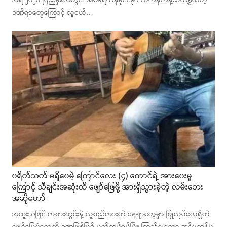
အရ ၂၀၂၀ ပြည့်နှစ်အတွင်း အမေရိကန်နိုင်ငံမှာ လက်နက်နဲ့ဆက်နွှယ်တဲ့
ဒဏ်ရာတွေကြောင့် လူငယ်…
ပရိတ်သတ် မရှိပေမဲ့ ကြောင်လေး (၄) ကောင်ရဲ့ အားပေးမှု
ကြောင့် သီချင်းအဆုံးထိ ဖျော်ဖြေဖို့ အားရှိသွားခဲ့တဲ့ လမ်းဘေး
အဆိုတော်
အထူးသဖြင့် ကစားကွင်းနဲ့ လူစည်ကားတဲ့ နေရာတွေမှာ ပြုလုပ်လေ့ရှိတဲ့