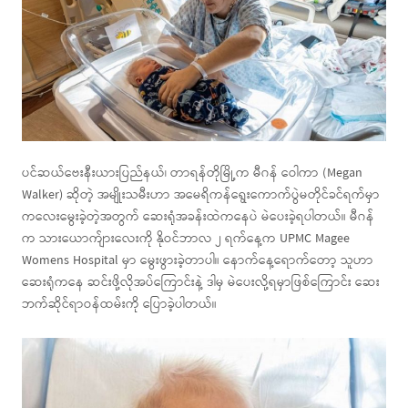
ပင်ဆယ်ဗေးနီးယားပြည်နယ်၊ တာရန်တိုမြို့က မီဂန် ဝေါကာ (Megan
Walker) ဆိုတဲ့ အမျိုးသမီးဟာ အမေရိကန်ရွေးကောက်ပွဲမတိုင်ခင်ရက်မှာ
ကလေးမွေးခဲ့တဲ့အတွက် ဆေးရုံအခန်းထဲကနေပဲ မဲပေးခဲ့ရပါတယ်။ မီဂန်
က သားယောက်ျားလေးကို နိုဝင်ဘာလ ၂ ရက်နေ့က UPMC Magee
Womens Hospital မှာ မွေးဖွားခဲ့တာပါ။ နောက်နေ့ရောက်တော့ သူဟာ
ဆေးရုံကနေ ဆင်းဖို့လိုအပ်ကြောင်းနဲ့ ဒါမှ မဲပေးလို့ရမှာဖြစ်ကြောင်း ဆေး
ဘက်ဆိုင်ရာဝန်ထမ်းကို ပြောခဲ့ပါတယ်။