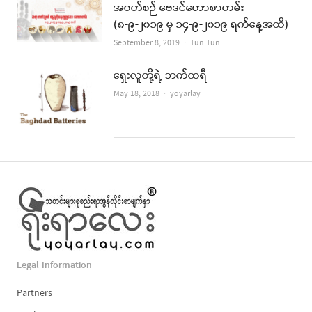
အပတ်စဉ် ဗေဒင်ဟောစာတမ်း
(၈-၉-၂၀၁၉ မှ ၁၄-၉-၂၀၁၉ ရက်နေ့အထိ)
Author
September 8, 2019
Tun Tun
ရှေးလူတို့ရဲ့ ဘက်ထရီ
Author
May 18, 2018
yoyarlay
Legal Information
Partners