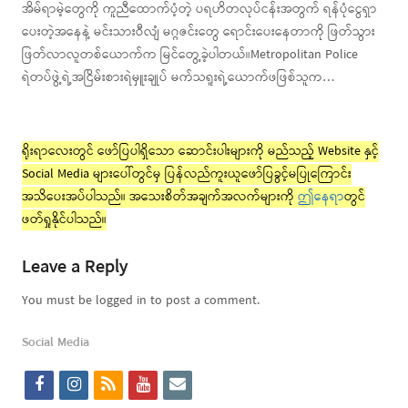
အိမ်ရာမဲ့တွေကို ကူညီထောက်ပံ့တဲ့ ပရဟိတလုပ်ငန်းအတွက် ရန်ပုံငွေရှာ
ပေးတဲ့အနေနဲ့ မင်းသားဝီလျံ မဂ္ဂဇင်းတွေ ရောင်းပေးနေတာကို ဖြတ်သွား
ဖြတ်လာလူတစ်ယောက်က မြင်တွေ့ခဲ့ပါတယ်။Metropolitan Police
ရဲတပ်ဖွဲ့ရဲ့အငြိမ်းစားရဲမှူးချုပ် မက်သရူးရဲ့ယောက်ဖဖြစ်သူက…
ရိုးရာလေးတွင် ဖော်ပြပါရှိသော ဆောင်းပါးများကို မည်သည့် Website နှင့်
Social Media များပေါ်တွင်မှ ပြန်လည်ကူးယူဖော်ပြခွင့်မပြုကြောင်း
အသိပေးအပ်ပါသည်။ အသေးစိတ်အချက်အလက်များကို
ဤနေရာ
တွင်
ဖတ်ရှုနိုင်ပါသည်။
Leave a Reply
You must be logged in to post a comment.
Social Media
f
i
r
y
e