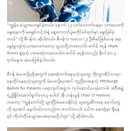
“ကျွန်မ မဲသွားပေးချင်ခဲ့တယ်။ နောက် (၂) ပတ်လောက်နေမှာ သားလေးကို
မွေးရမှာကို မမျှော်လင့်ဘဲနဲ့ ရွေးကောက်ပွဲမတိုင်ခင်ရက်မှာ မွေးဖြစ်ခဲ့
တယ်” လို့ မီဂန်က ဆိုပါတယ်။ မီဂန်က ကလေး (၂) ဦးမိခင်ဖြစ်ပေမဲ့ အခု
မွေးဖွားခဲ့တဲ့သားလေးကတော့ သူ့သတို့သားလောင်း မက်ခ် ဒရန် (Mark
Drum) နဲ့ရတဲ့ ပထမဆုံးကလေးပါပဲ။ မက်ခ် ဒရန်ကလည်း နိုဝင်ဘာ ၃
ရက်နေ့က မဲပေးဖြစ်ခဲ့ပါတယ်။
မီဂန် မဲပေးလို့ရဖို့အတွက် ဆေးရုံတက်နေရတဲ့သူတွေ၊ ဘိုးဘွားရိပ်သာမှာ
နေထိုင်နေရတဲ့သူတွေကို မဲပေးလို့ရအောင် ကူညီပေးနေတဲ့ Pittsburgh
Ballots for Patients ပရောဂျက်အဖွဲ့က လုပ်ဆောင်ပေးခဲ့တာပါ။ အဲဒီအဖွဲ့
ရဲ့ညှိနှိုင်းဆောင်ရွက်ပေးသူ ပေါလ် အို ဟန်လွန် (Paul O’ Hanlon)
ကတော့ “ကျွန်တော်တို့ သွားပြီးမဲမပေးနိုင်တဲ့ သူတွေဆီကနေ ဖောင်တွေ
ကို ရအောင် မနက်ခင်းကတည်းက စတင်တာပါ။ သင်က ဆေးရုံမှာ ရှိနေ
ရင် ကိုယ်တိုင်မဲသွားပေးစရာမလိုပါဘူး” လို့ ဆိုပါတယ်။