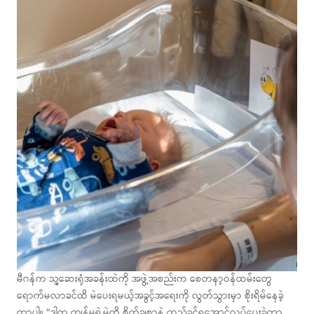
မီဂန်က သူ့ဆေးရုံအခန်းထဲကို အဖွဲ့အစည်းက စေတနာ့ဝန်ထမ်းတွေ
ရောက်မလာခင်ထိ မဲပေးရမယ့်အခွင့်အရေးကို လွတ်သွားမှာ စိုးရိမ်နေခဲ့
တာပါ။ “ဒါက ကျွန်မရဲ့မဲကို စိတ်ချစွာနဲ့ ထည့်ခွင့်ရအောင်လုပ်ပေးခဲ့တာ