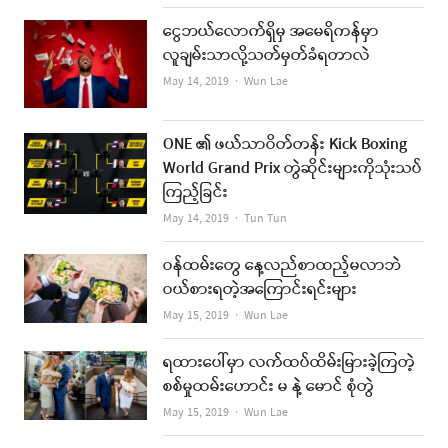
ငွေဘယ်လောက်ရှိမှ အမေရိကန်မှာ
လူချမ်းသာလို့သတ်မှတ်ခံရတာလဲ
Author
May 14, 2019
Wun Lae
ONE ၏ ဖယ်သာဝိတ်တန်း Kick Boxing
World Grand Prix တွဲဆိုင်းများကိုသုံးသပ်
ကြည့်ခြင်း
Author
May 14, 2019
Tun Tun
ဝန်ထမ်းတွေ နေ့လည်စာထည့်မလာဘဲ
ဝယ်စားရတဲ့အကြောင်းရင်းများ
Author
May 15, 2019
Wun Lae
ရထားပေါ်မှာ လက်ထပ်ထိမ်းမြားခဲ့ကြတဲ့
စစ်မှုထမ်းဟောင်း မ နဲ့ မောင် စုံတွဲ
Author
May 15, 2019
Wun Lae