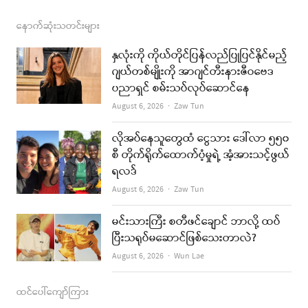
a
n
s
o
m
c
s
s
u
a
နောက်ဆုံးသတင်းများ
e
t
t
i
နှလုံးကို ကိုယ်တိုင်ပြန်လည်ပြုပြင်နိုင်မည့်
b
a
u
l
ဂျယ်တစ်မျိုးကို အာဂျင်တီးနားဇီဝဗေဒ
ပညာရှင် စမ်းသပ်လုပ်ဆောင်နေ
o
g
b
Author
August 6, 2026
Zaw Tun
o
r
e
k
a
လိုအပ်နေသူတွေထံ ငွေသား ဒေါ်လာ ၅၅၀
စီ တိုက်ရိုက်ထောက်ပံ့မှုရဲ့ အံ့အားသင့်ဖွယ်
m
ရလဒ်
Author
August 6, 2026
Zaw Tun
မင်းသားကြီး စတီဖင်ချောင် ဘာလို့ ထပ်
ပြီးသရုပ်မဆောင်ဖြစ်သေးတာလဲ?
Author
August 6, 2026
Wun Lae
ထင်ပေါ်ကျော်ကြား