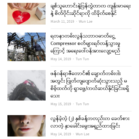
ချစ်သူဟောင်းနဲ့ပြန်တွဲတာက ကျန်းမာရေး
နဲ့ စိတ်ပိုင်းဆိုင်ရာကို ထိခိုက်စေနိုင်
Author
March 11, 2019
Wun Lae
ရတနာကမ်းလွန်သဘာဝဓာတ်ငွေ့
Compressor စက်များရပ်တန့်သွားမှု
ကြောင့် အရေးပေါ်ဝန်အားလျော့မည်
Author
May 14, 2019
Tun Tun
ဖန်ဂန်ရာဇီတောင်၏ ချောက်ကမ်းပါး
အတွင်း ပြုတ်ကျပျောက်ဆုံးသွားသည့် မ
စိမ့်ထက်ကို ရှာဖွေ/ကယ်ဆယ်နိုင်ခြင်းမရှိ
သေး
Author
May 15, 2019
Tun Tun
လွန်ခဲ့တဲ့ (၂) နှစ်ခန့်ကတည်းက ခေတ်စား
လာတဲ့ နှာခေါင်းမွေးအရှည်ထားခြင်း
Author
May 14, 2019
Wun Lae