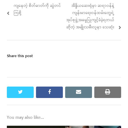
Post
Previous
Next
ကျနေတဲ့ စိတ်ဓာတ်ကို ဆွဲတင်
အိန္ဒိယဆေးရုံမှာ ဆရာဝန်နဲ့
navigation
post:
post:
ကြစို့
ကျန်းမာရေးဝန်ထမ်းတွေရဲ့
အုပ်စုဖွဲ့အဓမ္မပြုကျင့်ခံခဲ့ရတယ်
ဆိုတဲ့ အမျိုးသမီးလူနာ သေဆုံး
Share this post
twitter
facebook
email
print
You may also like...