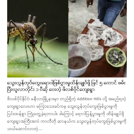
သွေးလွန်တုပ်ကွေးရောဂါဖြစ်ပွားမှုထိန်းချုပ်ဖို့ ခြင် ၅ ကောင် ဖမ်း
ပြီးယူလာတိုင်း ၁ ပီဆို ပေးတဲ့ ဖိလစ်ပိုင်ကျေးရွာ
ဖိလစ်ပိုင်နိုင်ငံ၊ မနီလာမြို့နားမှာ တည်ရှိတဲ့ Addition Hills လို့ အမည်ရတဲ့
ကျေးရွာလေးဟာ မကြာသေးခင်ကမှ သွေးလွန်တုပ်ကွေးဖြစ်ပွားမှုကို
ပြင်းထန်စွာ ကြုံတွေ့ခဲ့ရတာပါ။ ဒါကြောင့် ရောဂါပြန့်ပွားမှုကို ထိန်းချုပ်ဖို့
ကျေးရွာအကြီးအကဲ ကာလီတို ဆာနယ်က သွေးလွန်တုပ်ကွေးဖြစ်ပွားမှုကို
သယ်ဆောင်လာတဲ့…