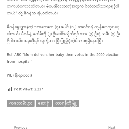
တကယ်ကောင်းပါတယ်။ မဲပေးနိုင်သေးတဲ့အတွက် စိတ်သက်သာရာရခဲ့ပါ
တယ်” လို့ မီဂန်က ပြောပါတယ်။
မီဂန်မွေးဖွားခဲ့တဲ့ သားလေးက (၇) ပေါင် (၁၂) အောင်စနဲ့ ကျန်းမာလှပနေ
ပါတယ်။ မီဂန်နဲ့ မက်ခ်တို့ (၂) ဦးပေါင်းလိုက်ရင် သား (၃) ဦးနဲ့ သမီး (၃) ဦး
ရှိပါတယ်။ အခုဆိုရင် သူတို့ဟာ ပြီးပြည့်စုံတဲ့မိသားစုရှိနေပါပြီ။
Ref: ABC “Mom delivers her baby then votes in the 2020 election
from hospital”
WL (ရိုးရာလေး)
Post Views:
2,237
ကလေးမီးဖွား
ဆေးရုံ
တာရန်တိုမြို့
Previous
Next