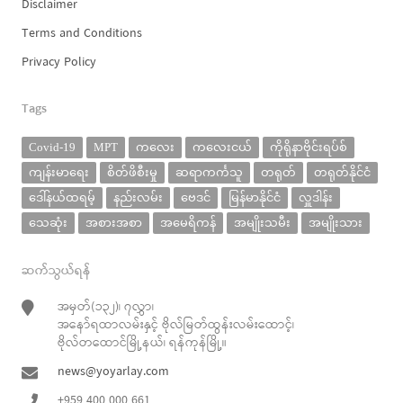
Disclaimer
Terms and Conditions
Privacy Policy
Tags
Covid-19
MPT
ကလေး
ကလေးငယ်
ကိုရိုနာဗိုင်းရပ်စ်
ကျန်းမာရေး
စိတ်ဖိစီးမှု
ဆရာကင်္ကသူ
တရုတ်
တရုတ်နိုင်ငံ
ဒေါ်နယ်ထရမ့်
နည်းလမ်း
ဗေဒင်
မြန်မာနိုင်ငံ
လှူဒါန်း
သေဆုံး
အစားအစာ
အမေရိကန်
အမျိုးသမီး
အမျိုးသား
ဆက်သွယ်ရန်
အမှတ်(၁၃၂)၊ ၇လွှာ၊
အနော်ရထာလမ်းနှင့် ဗိုလ်မြတ်ထွန်းလမ်းထောင့်၊
ဗိုလ်တထောင်မြို့နယ်၊ ရန်ကုန်မြို့။
news@yoyarlay.com
+959 400 000 661