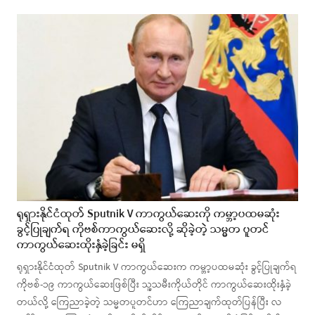
ရုရှားနိုင်ငံထုတ် Sputnik V ကာကွယ်ဆေးကို ကမ္ဘာ့ပထမဆုံး
ခွင့်ပြုချက်ရ ကိုဗစ်ကာကွယ်ဆေးလို့ ဆိုခဲ့တဲ့ သမ္မတ ပူတင်
ကာကွယ်ဆေးထိုးနှံခဲ့ခြင်း မရှိ
ရုရှားနိုင်ငံထုတ် Sputnik V ကာကွယ်ဆေးက ကမ္ဘာ့ပထမဆုံး ခွင့်ပြုချက်ရ
ကိုဗစ်-၁၉ ကာကွယ်ဆေးဖြစ်ပြီး သူ့သမီးကိုယ်တိုင် ကာကွယ်ဆေးထိုးနှံခဲ့
တယ်လို့ ကြေညာခဲ့တဲ့ သမ္မတပူတင်ဟာ ကြေညာချက်ထုတ်ပြန်ပြီး လ