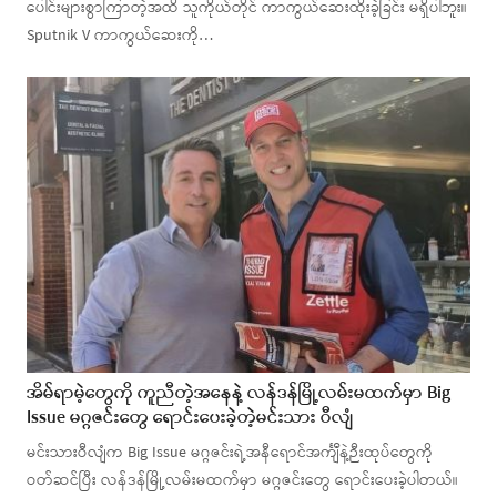
ပေါင်းများစွာကြာတဲ့အထိ သူကိုယ်တိုင် ကာကွယ်ဆေးထိုးခဲ့ခြင်း မရှိပါဘူး။
Sputnik V ကာကွယ်ဆေးကို…
အိမ်ရာမဲ့တွေကို ကူညီတဲ့အနေနဲ့ လန်ဒန်မြို့လမ်းမထက်မှာ Big
Issue မဂ္ဂဇင်းတွေ ရောင်းပေးခဲ့တဲ့မင်းသား ဝီလျံ
မင်းသားဝီလျံက Big Issue မဂ္ဂဇင်းရဲ့အနီရောင်အင်္ကျီနဲ့ဉီးထုပ်တွေကို
ဝတ်ဆင်ပြီး လန်ဒန်မြို့လမ်းမထက်မှာ မဂ္ဂဇင်းတွေ ရောင်းပေးခဲ့ပါတယ်။