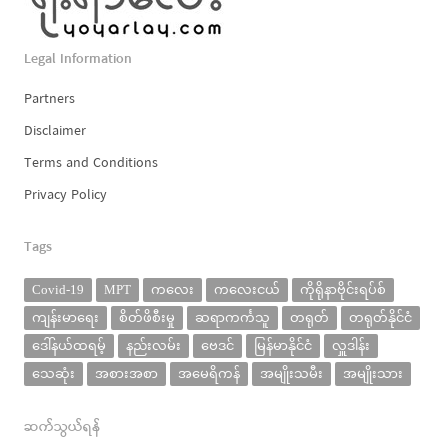
Legal Information
Partners
Disclaimer
Terms and Conditions
Privacy Policy
Tags
Covid-19
MPT
ကလေး
ကလေးငယ်
ကိုရိုနာဗိုင်းရပ်စ်
ကျန်းမာရေး
စိတ်ဖိစီးမှု
ဆရာကင်္ကသူ
တရုတ်
တရုတ်နိုင်ငံ
ဒေါ်နယ်ထရမ့်
နည်းလမ်း
ဗေဒင်
မြန်မာနိုင်ငံ
လှူဒါန်း
သေဆုံး
အစားအစာ
အမေရိကန်
အမျိုးသမီး
အမျိုးသား
ဆက်သွယ်ရန်