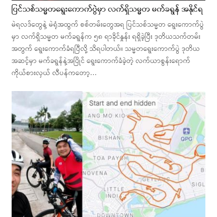
ပြင်သစ်သမ္မတရွေးကောက်ပွဲမှာ လက်ရှိသမ္မတ မက်ခရွန် အနိုင်ရ
မဲရလဒ်တွေနဲ့ မဲရုံအထွက် စစ်တမ်းတွေအရ ပြင်သစ်သမ္မတ ရွေးကောက်ပွဲ
မှာ လက်ရှိသမ္မတ မက်ခရွန်က ၅၈ ရာခိုင်နှုန်း ရရှိခဲ့ပြီး ဒုတိယသက်တမ်း
အတွက် ရွေးကောက်ခံရပြီလို့ သိရပါတယ်။ သမ္မတရွေးကောက်ပွဲ ဒုတိယ
အဆင့်မှာ မက်ခရွန်နဲ့အပြိုင် ရွေးကောက်ခံခဲ့တဲ့ လက်ယာစွန်းရောက်
ကိုယ်စားလှယ် လီပန်ကတော့…