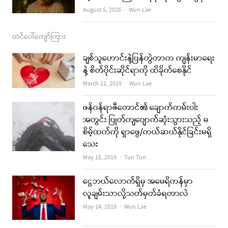
Author
August 5, 2026
Wun Lae
ထင်ပေါ်ကျော်ကြား
ချစ်သူဟောင်းနဲ့ပြန်တွဲတာက ကျန်းမာရေး
နဲ့ စိတ်ပိုင်းဆိုင်ရာကို ထိခိုက်စေနိုင်
Author
March 11, 2019
Wun Lae
ဖန်ဂန်ရာဇီတောင်၏ ချောက်ကမ်းပါး
အတွင်း ပြုတ်ကျပျောက်ဆုံးသွားသည့် မ
စိမ့်ထက်ကို ရှာဖွေ/ကယ်ဆယ်နိုင်ခြင်းမရှိ
သေး
Author
May 15, 2019
Tun Tun
ငွေဘယ်လောက်ရှိမှ အမေရိကန်မှာ
လူချမ်းသာလို့သတ်မှတ်ခံရတာလဲ
Author
May 14, 2019
Wun Lae