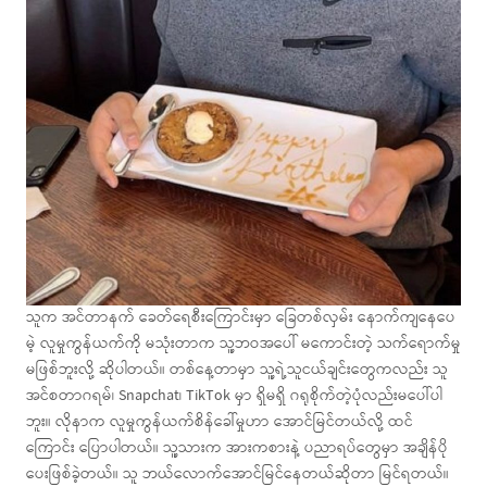
သူက အင်တာနက် ခေတ်ရေစီးကြောင်းမှာ ခြေတစ်လှမ်း နောက်ကျနေပေ
မဲ့ လူမှုကွန်ယက်ကို မသုံးတာက သူ့ဘဝအပေါ် မကောင်းတဲ့ သက်ရောက်မှု
မဖြစ်ဘူးလို့ ဆိုပါတယ်။ တစ်နေ့တာမှာ သူ့ရဲ့သူငယ်ချင်းတွေကလည်း သူ
အင်စတာဂရမ်၊ Snapchat၊ TikTok မှာ ရှိမရှိ ဂရုစိုက်တဲ့ပုံလည်းမပေါ်ပါ
ဘူး။ လိုနာက လူမှုကွန်ယက်စိန်ခေါ်မှုဟာ အောင်မြင်တယ်လို့ ထင်
ကြောင်း ပြောပါတယ်။ သူ့သားက အားကစားနဲ့ ပညာရပ်တွေမှာ အချိန်ပို
ပေးဖြစ်ခဲ့တယ်။ သူ ဘယ်လောက်အောင်မြင်နေတယ်ဆိုတာ မြင်ရတယ်။