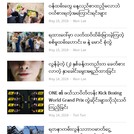
ဝန်ထမ်းတွေ နေ့လည်စာထည့်မလာဘဲ
ဝယ်စားရတဲ့အကြောင်းရင်းများ
Author
May 15, 2019
Wun Lae
ရထားပေါ်မှာ လက်ထပ်ထိမ်းမြားခဲ့ကြတဲ့
စစ်မှုထမ်းဟောင်း မ နဲ့ မောင် စုံတွဲ
Author
May 15, 2019
Wun Lae
လွန်ခဲ့တဲ့ (၂) နှစ်ခန့်ကတည်းက ခေတ်စား
လာတဲ့ နှာခေါင်းမွေးအရှည်ထားခြင်း
Author
May 14, 2019
Wun Lae
ONE ၏ ဖယ်သာဝိတ်တန်း Kick Boxing
World Grand Prix တွဲဆိုင်းများကိုသုံးသပ်
ကြည့်ခြင်း
Author
May 14, 2019
Tun Tun
ရတနာကမ်းလွန်သဘာဝဓာတ်ငွေ့