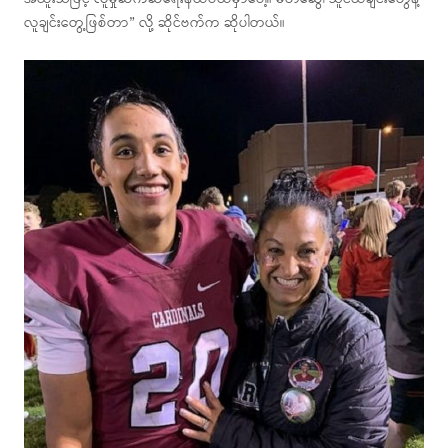
လူချင်းတွေ့ဖြစ်တာ” လို့ ဆိုင်ဗက်က ဆိုပါတယ်။