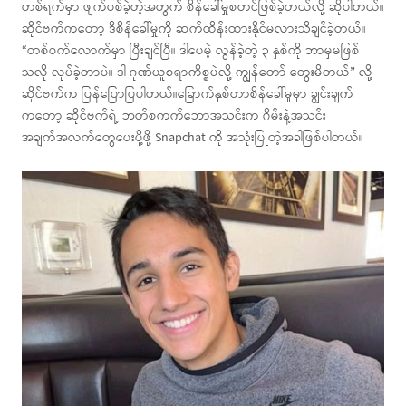
တစ်ရက်မှာ ဖျက်ပစ်ခဲ့တဲ့အတွက် စိန်ခေါ်မှုစတင်ဖြစ်ခဲ့တယ်လို့ ဆိုပါတယ်။
ဆိုင်ဗက်ကတော့ ဒီစိန်ခေါ်မှုကို ဆက်ထိန်းထားနိုင်မလားသိချင်ခဲ့တယ်။
“တစ်ဝက်လောက်မှာ ပြီးချင်ပြီ။ ဒါပေမဲ့ လွန်ခဲ့တဲ့ ၃ နှစ်ကို ဘာမှမဖြစ်
သလို လုပ်ခဲ့တာပဲ။ ဒါ ဂုဏ်ယူစရာကိစ္စပဲလို့ ကျွန်တော် တွေးမိတယ်” လို့
ဆိုင်ဗက်က ပြန်ပြောပြပါတယ်။ခြောက်နှစ်တာစိန်ခေါ်မှုမှာ ချွင်းချက်
ကတော့ ဆိုင်ဗက်ရဲ့ ဘတ်စကက်ဘောအသင်းက ဂိမ်းနဲ့အသင်း
အချက်အလက်တွေပေးပို့ဖို့ Snapchat ကို အသုံးပြုတဲ့အခါဖြစ်ပါတယ်။