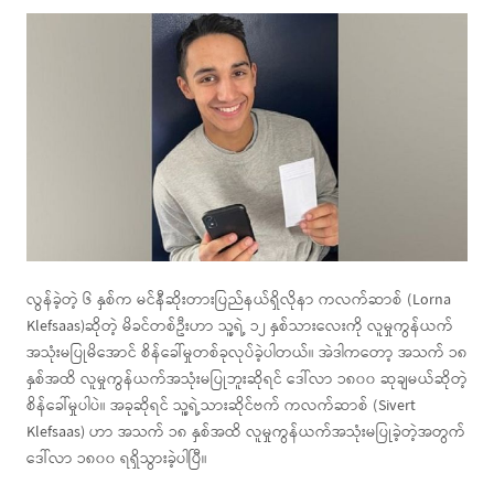
လွန်ခဲ့တဲ့ ၆ နှစ်က မင်နီဆိုးတားပြည်နယ်ရှိလိုနာ ကလက်ဆာစ် (Lorna
Klefsaas)ဆိုတဲ့ မိခင်တစ်ဦးဟာ သူ့ရဲ့ ၁၂ နှစ်သားလေးကို လူမှုကွန်ယက်
အသုံးမပြုမိအောင် စိန်ခေါ်မှုတစ်ခုလုပ်ခဲ့ပါတယ်။ အဲဒါကတော့ အသက် ၁၈
နှစ်အထိ လူမှုကွန်ယက်အသုံးမပြုဘူးဆိုရင် ဒေါ်လာ ၁၈၀၀ ဆုချမယ်ဆိုတဲ့
စိန်ခေါ်မှုပါပဲ။ အခုဆိုရင် သူ့ရဲ့သားဆိုင်ဗက် ကလက်ဆာစ် (Sivert
Klefsaas) ဟာ အသက် ၁၈ နှစ်အထိ လူမှုကွန်ယက်အသုံးမပြုခဲ့တဲ့အတွက်
ဒေါ်လာ ၁၈၀၀ ရရှိသွားခဲ့ပါပြီ။