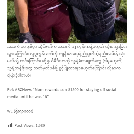
အသက် ၁၈ နှစ်မှာ ဆိုင်ဗက်က အသက် ၁၂ တုန်းကနဲ့မတူဘဲ လုံးဝကွာခြား
သွားကြောင်း၊ လူမှုကွန်ယက်ကို ကျန်းမာရေးနဲ့ညီညွှတ်တဲ့နည်းလမ်းနဲ့ သုံး
မယ်လို့ ထင်ကြောင်း၊ ဆိုရှယ်မီဒီယာကို သူ့ရဲ့ခံစားချက်တွေ (ဒါမှမဟုတ်)
သူ့ရဲ့တန်ဖိုးတွေ သတ်မှတ်ပစ်ဖို့ ခွင့်ပြုထားမှာမဟုတ်ကြောင်း လိုနာက
ပြောခဲ့ပါတယ်။
Ref: ABCNews “Mom rewards son $1800 for staying off social
media until he was 18”
WL (ရိုးရာလေး)
Post Views:
1,989