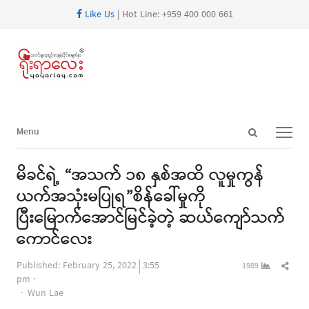
Like Us
| Hot Line: +959 400 000 661
Open
Menu
Menu
search
panel
မိခင်ရဲ့ “အသက် ၁၈ နှစ်အထိ လူမှုကွန်
ယက်အသုံးမပြုရ”စိန်ခေါ်မှုကို
ပြီးမြောက်အောင်မြင်ခဲ့တဲ့ ဆယ်ကျော်သက်
ကောင်လေး
Shar
Published:
February 25, 2022
3:55
1989
this
pm
Author
post
Wun Lae