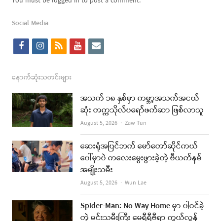
You must be logged in to post a comment.
Social Media
f
i
r
y
e
a
n
s
o
m
c
s
s
u
a
နောက်ဆုံးသတင်းများ
e
t
t
i
အသက် ၁၈ နှစ်မှာ ကမ္ဘာ့အသက်အငယ်
b
a
u
l
ဆုံး တက္ကသိုလ်ပရော်ဖက်ဆာ ဖြစ်လာသူ
o
g
b
Author
August 5, 2026
Zaw Tun
o
r
e
ဆေးရုံအပြင်ဘက် မော်တော်ဆိုင်ကယ်
k
a
ပေါ်မှာပဲ ကလေးမွေးဖွားခဲ့တဲ့ ဗီယက်နမ်
အမျိုးသမီး
m
Author
August 5, 2026
Wun Lae
Spider-Man: No Way Home မှာ ပါဝင်ခဲ့
တဲ့ မင်းသမီးကြီး မေရီရီဗီရာ ကွယ်လွန်