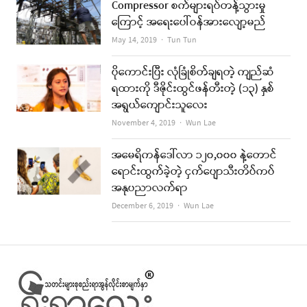
Compressor စက်များရပ်တန့်သွားမှု
ကြောင့် အရေးပေါ်ဝန်အားလျော့မည်
Author
May 14, 2019
Tun Tun
ပိုကောင်းပြီး လုံခြုံစိတ်ချရတဲ့ ကျည်ဆံ
ရထားကို ဒီဇိုင်းထွင်ဖန်တီးတဲ့ (၁၃) နှစ်
အရွယ်ကျောင်းသူလေး
Author
November 4, 2019
Wun Lae
အမေရိကန်ဒေါ်လာ ၁၂၀,၀၀၀ နဲ့တောင်
ရောင်းထွက်ခဲ့တဲ့ ငှက်ပျောသီးတိပ်ကပ်
အနုပညာလက်ရာ
Author
December 6, 2019
Wun Lae