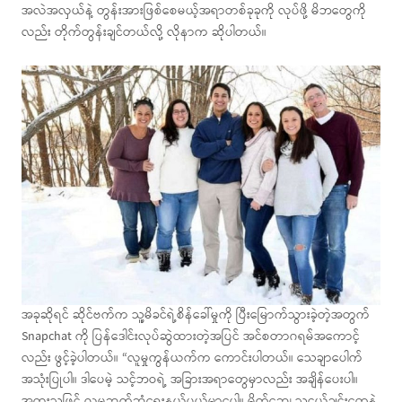
အလဲအလှယ်နဲ့ တွန်းအားဖြစ်စေမယ့်အရာတစ်ခုခုကို လုပ်ဖို့ မိဘတွေကို
လည်း တိုက်တွန်းချင်တယ်လို့ လိုနာက ဆိုပါတယ်။
အခုဆိုရင် ဆိုင်ဗက်က သူ့မိခင်ရဲ့စိန်ခေါ်မှုကို ပြီးမြောက်သွားခဲ့တဲ့အတွက်
Snapchat ကို ပြန်ဒေါင်းလုပ်ဆွဲထားတဲ့အပြင် အင်စတာဂရမ်အကောင့်
လည်း ဖွင့်ခဲ့ပါတယ်။ “လူမှုကွန်ယက်က ကောင်းပါတယ်။ သေချာပေါက်
အသုံးပြုပါ။ ဒါပေမဲ့ သင့်ဘဝရဲ့ အခြားအရာတွေမှာလည်း အချိန်ပေးပါ။
အထူးသဖြင့် လူမှုဆက်ဆံရေးနယ်ပယ်မှာပေါ့။ မိတ်ဆွေ၊ သူငယ်ချင်းတွေနဲ့