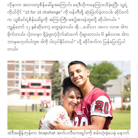
လိုနာက အလားတူစိန်ခေါ်မှုအကြောင်း ရေဒီယိုကနေကြားသိခဲ့ရပြီး သူ့ရဲ့
ကိုယ်ပိုင် “18 for 18 challenge” ကို ဖန်တီးဖို့ ဆုံးဖြတ်ခဲ့တာပါ။ ဆိုင်ဗက်
က သူ့မိခင်ရဲ့စိန်ခေါ်မှုကို အကြာကြီး မစဥ်းစားခဲ့ဘူးလို့ ဆိုပါတယ်။ ”
ကျွန်တော် ၁၂ နှစ်ဆိုတော့ တွေးခဲ့တယ်။ အို….ဒေါ်လာ ၁၈၀၀ လား။ ဒါက
မိုက်တယ်။ ငါ့ဘဝမှာ ရှိခဲ့ဖူးတဲ့ပိုက်ဆံထက် ပိုများတာပဲ။ ၆ နှစ်လား။ ဒါက
ဘာမှမဟုတ်ပါဘူး။ ဒါကို ငါလုပ်နိုင်တယ်” လို့ ဆိုင်ဗက်က ပြန်ပြောပြပါ
တယ်။
အဲဒီအချိန်တုန်းက Snapchat အက်ပလီကေးရှင်းကို စမ်းသုံးခဲ့ပေမဲ့ နောက်