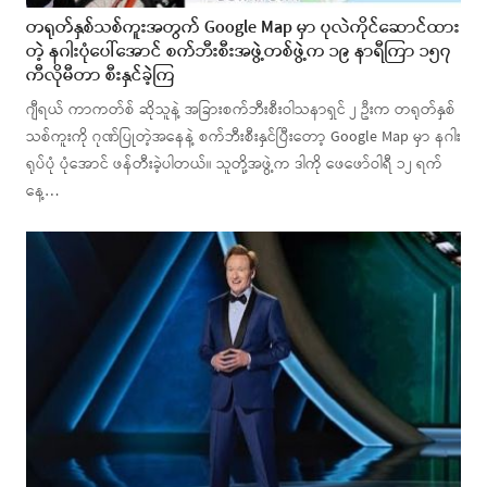
တရုတ်နှစ်သစ်ကူးအတွက် Google Map မှာ ပုလဲကိုင်ဆောင်ထား
တဲ့ နဂါးပုံပေါ်အောင် စက်ဘီးစီးအဖွဲ့တစ်ဖွဲ့က ၁၉ နာရီကြာ ၁၅၇
ကီလိုမီတာ စီးနှင်ခဲ့ကြ
ဂျီရယ် ကာကတ်စ် ဆိုသူနဲ့ အခြားစက်ဘီးစီးဝါသနာရှင် ၂ ဦးက တရုတ်နှစ်
သစ်ကူးကို ဂုဏ်ပြုတဲ့အနေနဲ့ စက်ဘီးစီးနှင်ပြီးတော့ Google Map မှာ နဂါး
ရုပ်ပုံ ပုံအောင် ဖန်တီးခဲ့ပါတယ်။ သူတို့အဖွဲ့က ဒါကို ဖေဖော်ဝါရီ ၁၂ ရက်
နေ့…