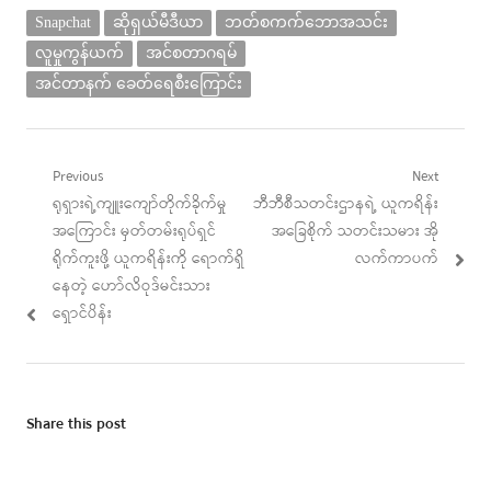
Snapchat
ဆိုရှယ်မီဒီယာ
ဘတ်စကက်ဘောအသင်း
လူမှုကွန်ယက်
အင်စတာဂရမ်
အင်တာနက် ခေတ်ရေစီးကြောင်း
Post
Previous
Next
Previous
Next
ရုရှားရဲ့ကျူးကျော်တိုက်ခိုက်မှု
ဘီဘီစီသတင်းဌာနရဲ့ ယူကရိန်း
navigation
post:
post:
အကြောင်း မှတ်တမ်းရုပ်ရှင်
အခြေစိုက် သတင်းသမား အို
ရိုက်ကူးဖို့ ယူကရိန်းကို ရောက်ရှိ
လက်ကာပက်
နေတဲ့ ဟော်လိဝုဒ်မင်းသား
ရှောင်ပိန်း
Share this post