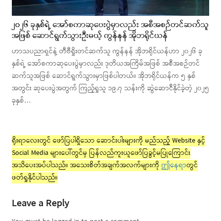
၂၀၂၆ ခုနှစ်ရဲ့ အော်စကာဆုပေးပွဲမှာလည်း အစီအစဉ်တင်ဆက်သူ
အဖြစ် ဆောင်ရွက်သွားဦးမယ့် ကွန်နန် အိုဘရိုင်ယန်
ဟာသပညာရှင်နဲ့ တီဗီရှိုးတင်ဆက်သူ ကွန်နန် အိုဘရိုင်ယန်ဟာ ၂၀၂၆ ခု
နှစ်ရဲ့ အော်စကာဆုပေးပွဲမှာလည်း ဒုတိယအကြိမ်အဖြစ် အစီအစဉ်တင်
ဆက်သူအဖြစ် ဆောင်ရွက်သွားမှာဖြစ်ပါတယ်။ အိုဘရိုင်ယန်က ၅ နှစ်
အတွင်း ဆုပေးပွဲအတွက် ကြည့်ရှုသူ ၁၉.၇ သန်းကို ဆွဲဆောင်ိနိုင်ခဲ့တဲ့ ၂၀၂၅
ခုနှစ်…
ရိုးရာလေးတွင် ဖော်ပြပါရှိသော ဆောင်းပါးများကို မည်သည့် Website နှင့်
Social Media များပေါ်တွင်မှ ပြန်လည်ကူးယူဖော်ပြခွင့်မပြုကြောင်း
အသိပေးအပ်ပါသည်။ အသေးစိတ်အချက်အလက်များကို
ဤနေရာ
တွင်
ဖတ်ရှုနိုင်ပါသည်။
Leave a Reply