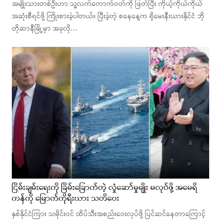
အမျိုးသားတစ်ဦးဟာ သူ့လက်ကောက်ဝတ်ကို ဖြတ်ပြီး ကိုယ့်ကိုယ်ကိုယ်
အဆုံးစီရင်ဖို့ ကြိုးစားခဲ့ပါတယ်။ ပြီးခဲ့တဲ့ စနေနေ့က ရိုမေးနီးယားနိုင်ငံ ဘို
တိုဆာနီမြို့မှာ အခုလို…
ငြိမ်းချမ်းရေးကို ခြိမ်းခြောက်တဲ့ လှုံဆော်မှုမျိုး မလုပ်ဖို့ အမေရိ
ကန်ကို မြောက်ကိုရီးယား သတိပေး
နှစ်နိုင်ငံကြား သမိုင်းဝင် ထိပ်သီးအစည်းဝေးလုပ်ဖို့ ပြင်ဆင်နေတာကြောင့်