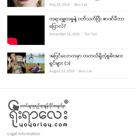
Author
May 14, 2019
Wun Lae
တရားမျှတမှုနဲ့ ပတ်သက်ပြီး ဇာဏ်ခီဘာ
ပြောလဲ?
Author
November 18, 2019
Tun Tun
အပြင်လောကမှာ တကယ်ရှိတဲ့စွမ်းအား
ရှင်များ (၁)
Author
August 23, 2019
Wun Lae
Legal Information