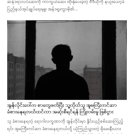
ဆန်ဒရာလင်ဆေးကို ကာကွယ်ဆေး ထိုးနှံပေးခဲ့တဲ့ ဗီဒီယိုကို နယူးယော့ခ်
ပြည်နယ်အုပ်ချုပ်ရေးမှူး အန်ဒရူးကွာမို၏…
အွန်လိုင်းပေါ်က စာတွေဖတ်ပြီး သူ့ကိုယ်သူ အူမကြီးကင်ဆာ
ခံစားနေရတယ်ထင်ကာ အဆုံးစီရင်ရန် ကြိုးပမ်းမှု ဖြစ်ပွား
သူ ခံစားနေရတဲ့ ရောဂါလက္ခဏာကို အွန်လိုင်းမှာ နှိုင်းယှဉ်စစ်ဆေးကြည့်
ရင်း အူမကြီးကင်ဆာ ခံစားနေရတယ်လို့ ယုံကြည်သွားတဲ့ ရိုမေးနီးယား