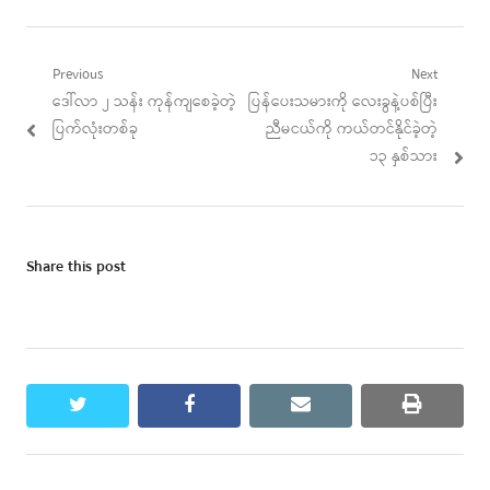
Post
Previous
Next
Previous
Next
ဒေါ်လာ ၂ သန်း ကုန်ကျစေခဲ့တဲ့
ပြန်ပေးသမားကို လေးခွနဲ့ပစ်ပြီး
navigation
post:
post:
ပြက်လုံးတစ်ခု
ညီမငယ်ကို ကယ်တင်နိုင်ခဲ့တဲ့
၁၃ နှစ်သား
Share this post
twitter
facebook
email
print