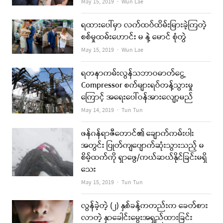
Author
May 15, 2019
Wun Lae
ရထားပေါ်မှာ လက်ထပ်ထိမ်းမြားခဲ့ကြတဲ့
စစ်မှုထမ်းဟောင်း မ နဲ့ မောင် စုံတွဲ
Author
May 15, 2019
Wun Lae
ရတနာကမ်းလွန်သဘာဝဓာတ်ငွေ့
Compressor စက်များရပ်တန့်သွားမှု
ကြောင့် အရေးပေါ်ဝန်အားလျော့မည်
Author
May 14, 2019
Tun Tun
ဖန်ဂန်ရာဇီတောင်၏ ချောက်ကမ်းပါး
အတွင်း ပြုတ်ကျပျောက်ဆုံးသွားသည့် မ
စိမ့်ထက်ကို ရှာဖွေ/ကယ်ဆယ်နိုင်ခြင်းမရှိ
သေး
Author
May 15, 2019
Tun Tun
လွန်ခဲ့တဲ့ (၂) နှစ်ခန့်ကတည်းက ခေတ်စား
လာတဲ့ နှာခေါင်းမွေးအရှည်ထားခြင်း