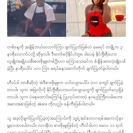
တစ်နေ့ကို အချိန်ဘယ်လောက်ကြာ ချက်ပြုတ်ဖြစ်လဲ မေးရင် တချို့က ၃
နာရီလောက်ပဲလို့ ဆိုမှာပါ။ ဒီထက်မပိုနိုင်ပါဘူး။ ဒါပေမဲ့ နိုင်ဂျီးရီးယား
လူမျိုးအမျိုးသမီးစားဖိုမှူးတစ်ဦးဟာ မကြာသေးခင်က စံချိန်အားလုံးချိုးပစ်
ခဲ့ပြီး နာရီပေါင်း ၁၀၀ ကြာ မရပ်မနားဆက်တိုက် ချက်ပြုတ်ခဲ့ပါတယ်။
ဟီလ်ဒါ ဘာစီဆိုတဲ့ အဲဒီစားဖိုမှူးက ဟင်းလျာပေါင်း ၁၀၀ ကျော် ချက်ပြခဲ့
တာပါ။ သူက အမြဲလိုလို နိုင်ဂျီးရီးယားဟင်းလျာတွေကို ချက်ပြုတ်လေ့ရှိခဲ့
တာပါ။ သူက ပဲစေ့ထောင်းကြော်နဲ့ ပြုလုပ်ထားတဲ့ နာမည်ကြီးလမ်းဘေး
အစားအစာဖြစ်တဲ့ akara ကိုလည်း ဖန်တီးဖြစ်ပါတယ်။
သူ အခုလိုချက်ပြုတ်ပြခဲ့တဲ့အကြောင်းကို သူ့ရဲ့အင်စတာဂရမ်အကောင့်မှာ
မျှဝေထားပါတယ်။ လာအိုက စားဖိုမှူးဖြစ်တဲ့ ဟီလ်ဒါဟာ မေလ ၁၁ ရက်
နေ့မှာ စတင်ချက်ပြုတ်ခဲ့ပြီး မေလ ၁၅ ရက်နေ့မှာ ပြီးဆုံးခဲ့တာပါ။ လက်ရှိ