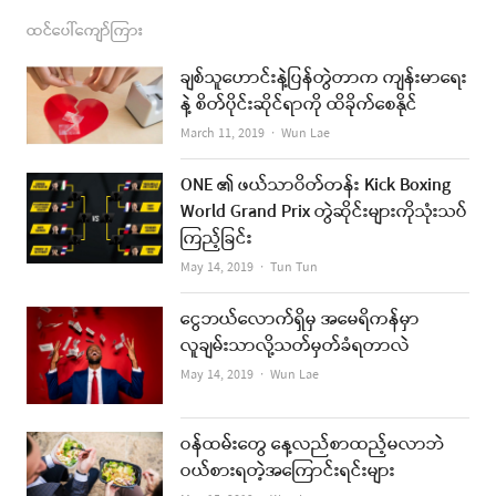
ထင်ပေါ်ကျော်ကြား
ချစ်သူဟောင်းနဲ့ပြန်တွဲတာက ကျန်းမာရေး
နဲ့ စိတ်ပိုင်းဆိုင်ရာကို ထိခိုက်စေနိုင်
Author
March 11, 2019
Wun Lae
ONE ၏ ဖယ်သာဝိတ်တန်း Kick Boxing
World Grand Prix တွဲဆိုင်းများကိုသုံးသပ်
ကြည့်ခြင်း
Author
May 14, 2019
Tun Tun
ငွေဘယ်လောက်ရှိမှ အမေရိကန်မှာ
လူချမ်းသာလို့သတ်မှတ်ခံရတာလဲ
Author
May 14, 2019
Wun Lae
ဝန်ထမ်းတွေ နေ့လည်စာထည့်မလာဘဲ
ဝယ်စားရတဲ့အကြောင်းရင်းများ