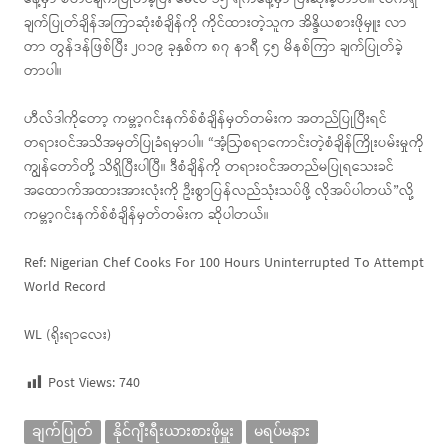
ချက်ပြုတ်ချိန်အကြာဆုံးစံချိန်ကို ကိုင်ထားတဲ့သူက အိန္ဒိယစားဖိုမှူး လာ
တာ တွန်ဒန်ဖြစ်ပြီး ၂၀၁၉ ခုနှစ်က ၈၇ နာရီ ၄၅ မိနစ်ကြာ ချက်ပြုတ်ခဲ့
တာပါ။
ဟီလ်ဒါကိုတော့ ကမ္ဘာ့ဂင်းနက်စ်စံချိန်မှတ်တမ်းက အတည်ပြုပြီးရင်
တရားဝင်အသိအမှတ်ပြုခံရမှာပါ။ “အံ့ဩစရာကောင်းတဲ့စံချိန်ကြိုးပမ်းမှုကို
ကျွန်တော်တို့ သိရှိပြီးပါပြီ။ ဒီစံချိန်ကို တရားဝင်အတည်မပြုရသေးခင်
အထောက်အထားအားလုံးကို ဦးစွာပြန်လည်သုံးသပ်ဖို့ လိုအပ်ပါတယ်”လို့
ကမ္ဘာ့ဂင်းနက်စ်စံချိန်မှတ်တမ်းက ဆိုပါတယ်။
Ref: Nigerian Chef Cooks For 100 Hours Uninterrupted To Attempt
World Record
WL (ရိုးရာလေး)
Post Views:
740
ချက်ပြုတ်
နိုင်ဂျီးရီးယားစားဖိုမှူး
မရပ်မနား