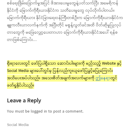
စစ်ရေးခြိမ်းခြောက်မှုအပြင် ဖိအားပေးမှုတွေနဲ့ပတ်သက်ပြီး အမေရိကန်
နိုင်ငံကို မြောက်ကိုရီးယားနိုင်ငံက သတိပေးမှုတွေ လုပ်လိုက်ပါတယ်။
မြောက်ကိုရီးယား နိုင်ငံခြားရေးဝန်ကြီးတစ်ဦးက မြောက်ကိုရီးယားနိုင်ငံက
နျူကလီးယာလက်နက်ကို အပြီးတိုင် မစွန့်လွတ်ခင်အထိ ပိတ်ဆိုမှုပြုလုပ်
တာတွေကို မဖြေလျှော့ပေးတာဟာ မြောက်ကိုရီးယားနိုင်ငံအပေါ် ရန်စ
တာဖြစ်ကြောင်း…
ရိုးရာလေးတွင် ဖော်ပြပါရှိသော ဆောင်းပါးများကို မည်သည့် Website နှင့်
Social Media များပေါ်တွင်မှ ပြန်လည်ကူးယူဖော်ပြခွင့်မပြုကြောင်း
အသိပေးအပ်ပါသည်။ အသေးစိတ်အချက်အလက်များကို
ဤနေရာ
တွင်
ဖတ်ရှုနိုင်ပါသည်။
Leave a Reply
You must be logged in to post a comment.
Social Media