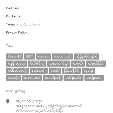
Partners
Disclaimer
Terms and Conditions
Privacy Policy
Tags
Covid-19
MPT
ကလေး
ကလေးငယ်
ကိုရိုနာဗိုင်းရပ်စ်
ကျန်းမာရေး
စိတ်ဖိစီးမှု
ဆရာကင်္ကသူ
တရုတ်
တရုတ်နိုင်ငံ
ဒေါ်နယ်ထရမ့်
နည်းလမ်း
ဗေဒင်
မြန်မာနိုင်ငံ
လှူဒါန်း
သေဆုံး
အစားအစာ
အမေရိကန်
အမျိုးသမီး
အမျိုးသား
ဆက်သွယ်ရန်
အမှတ်(၁၃၂)၊ ၇လွှာ၊
အနော်ရထာလမ်းနှင့် ဗိုလ်မြတ်ထွန်းလမ်းထောင့်၊
ဗိုလ်တထောင်မြို့နယ်၊ ရန်ကုန်မြို့။