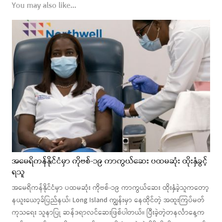
You may also like...
အမေရိကန်နိုင်ငံမှာ ကိုဗစ်-၁၉ ကာကွယ်ဆေး ပထမဆုံး ထိုးနှံခွင့်
ရသူ
အမေရိကန်နိုင်ငံမှာ ပထမဆုံး ကိုဗစ်-၁၉ ကာကွယ်ဆေး ထိုးနှံခဲ့သူကတော့
နယူးယော့ခ်ပြည်နယ်၊ Long Island ကျွန်းမှာ နေထိုင်တဲ့ အထူးကြပ်မတ်
ကုသရေး သူနာပြု ဆန်ဒရာလင်ဆေးဖြစ်ပါတယ်။ ပြီးခဲ့တဲ့တနင်္လာနေ့က