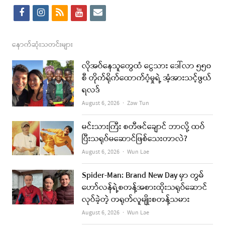
f
i
r
y
e
a
n
s
o
m
c
s
s
u
a
နောက်ဆုံးသတင်းများ
e
t
t
i
လိုအပ်နေသူတွေထံ ငွေသား ဒေါ်လာ ၅၅၀
b
a
u
l
စီ တိုက်ရိုက်ထောက်ပံ့မှုရဲ့ အံ့အားသင့်ဖွယ်
ရလဒ်
o
g
b
Author
August 6, 2026
Zaw Tun
o
r
e
k
a
မင်းသားကြီး စတီဖင်ချောင် ဘာလို့ ထပ်
ပြီးသရုပ်မဆောင်ဖြစ်သေးတာလဲ?
m
Author
August 6, 2026
Wun Lae
Spider-Man: Brand New Day မှာ တွမ်
ဟော်လန်ရဲ့စတန့်အစားထိုးသရုပ်ဆောင်
လုပ်ခဲ့တဲ့ တရုတ်လူမျိုးစတန့်သမား
Author
August 6, 2026
Wun Lae