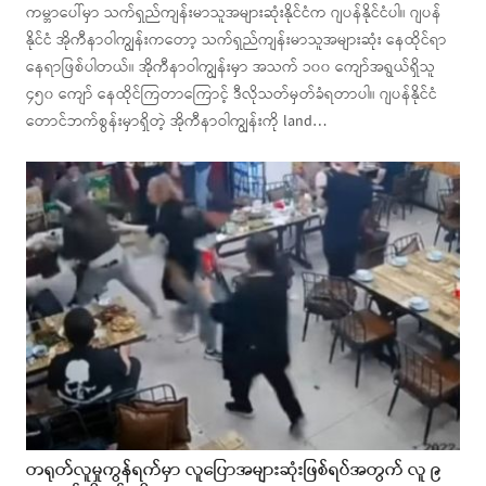
ကမ္ဘာပေါ်မှာ သက်ရှည်ကျန်းမာသူအများဆုံးနိုင်ငံက ဂျပန်နိုင်ငံပါ။ ဂျပန်
နိုင်ငံ အိုကီနာဝါကျွန်းကတော့ သက်ရှည်ကျန်းမာသူအများဆုံး နေထိုင်ရာ
နေရာဖြစ်ပါတယ်။ အိုကီနာဝါကျွန်းမှာ အသက် ၁၀၀ ကျော်အရွယ်ရှိသူ
၄၅၀ ကျော် နေထိုင်ကြတာကြောင့် ဒီလိုသတ်မှတ်ခံရတာပါ။ ဂျပန်နိုင်ငံ
တောင်ဘက်စွန်းမှာရှိတဲ့ အိုကီနာဝါကျွန်းကို land…
တရုတ်လူမှုကွန်ရက်မှာ လူပြောအများဆုံးဖြစ်ရပ်အတွက် လူ ၉