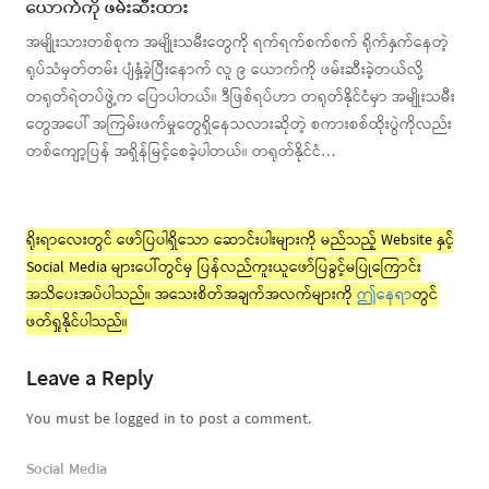
ယောက်ကို ဖမ်းဆီးထား
အမျိုးသားတစ်စုက အမျိုးသမီးတွေကို ရက်ရက်စက်စက် ရိုက်နှက်နေတဲ့
ရုပ်သံမှတ်တမ်း ပျံနှံ့ခဲ့ပြီးနောက် လူ ၉ ယောက်ကို ဖမ်းဆီးခဲ့တယ်လို့
တရုတ်ရဲတပ်ဖွဲ့က ပြောပါတယ်။ ဒီဖြစ်ရပ်ဟာ တရုတ်နိုင်ငံမှာ အမျိုးသမီး
တွေအပေါ် အကြမ်းဖက်မှုတွေရှိနေသလားဆိုတဲ့ စကားစစ်ထိုးပွဲကိုလည်း
တစ်ကျော့ပြန် အရှိန်မြင့်စေခဲ့ပါတယ်။ တရုတ်နိုင်ငံ…
ရိုးရာလေးတွင် ဖော်ပြပါရှိသော ဆောင်းပါးများကို မည်သည့် Website နှင့်
Social Media များပေါ်တွင်မှ ပြန်လည်ကူးယူဖော်ပြခွင့်မပြုကြောင်း
အသိပေးအပ်ပါသည်။ အသေးစိတ်အချက်အလက်များကို
ဤနေရာ
တွင်
ဖတ်ရှုနိုင်ပါသည်။
Leave a Reply
You must be logged in to post a comment.
Social Media