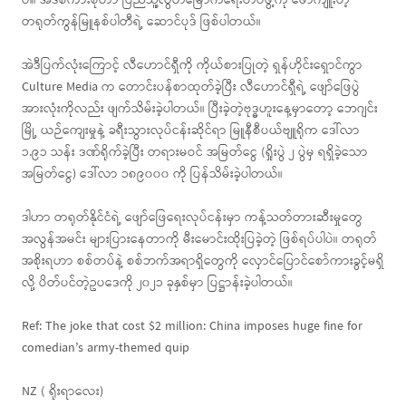
ပါ။ အဲဒီစကားစုဟာ ပြည်သူ့လွတ်မြောက်ရေးတပ်ဖွဲ့ကို ဖော်ကျူးတဲ့
တရုတ်ကွန်မြူနစ်ပါတီရဲ့ ဆောင်ပုဒ် ဖြစ်ပါတယ်။
အဲဒီပြက်လုံးကြောင့် လီဟောင်ရှီကို ကိုယ်စားပြုတဲ့ ရှန်ဟိုင်းရှောင်ကွာ
Culture Media က တောင်းပန်စာထုတ်ခဲ့ပြီး လီဟောင်ရှီရဲ့ ဖျော်ဖြေပွဲ
အားလုံးကိုလည်း ဖျက်သိမ်းခဲ့ပါတယ်။ ပြီးခဲ့တဲ့ဗုဒ္ဓဟူးနေ့မှာတော့ ဘေဂျင်း
မြို့ ယဉ်ကျေးမှုနဲ့ ခရီးသွားလုပ်ငန်းဆိုင်ရာ မြူနီစီပယ်ဗျူရိုက ဒေါ်လာ
၁.၉၁ သန်း ဒဏ်ရိုက်ခဲ့ပြီး တရားမဝင် အမြတ်ငွေ (ရှိုးပွဲ ၂ ပွဲမှ ရရှိခဲ့သော
အမြတ်ငွေ) ဒေါ်လာ ၁၈၉၀၀၀ ကို ပြန်သိမ်းခဲ့ပါတယ်။
ဒါဟာ တရုတ်နိုင်ငံရဲ့ ဖျော်ဖြေရေးလုပ်ငန်းမှာ ကန့်သတ်တားဆီးမှုတွေ
အလွန်အမင်း များပြားနေတာကို မီးမောင်းထိုးပြခဲ့တဲ့ ဖြစ်ရပ်ပါပဲ။ တရုတ်
အစိုးရဟာ စစ်တပ်နဲ့ စစ်ဘက်အရာရှိတွေကို လှောင်ပြောင်စော်ကားခွင့်မရှိ
လို့ ပိတ်ပင်တဲ့ဥပဒေကို ၂၀၂၁ ခုနှစ်မှာ ပြဋ္ဌာန်းခဲ့ပါတယ်။
Ref: The joke that cost $2 million: China imposes huge fine for
comedian’s army-themed quip
NZ ( ရိုးရာလေး)