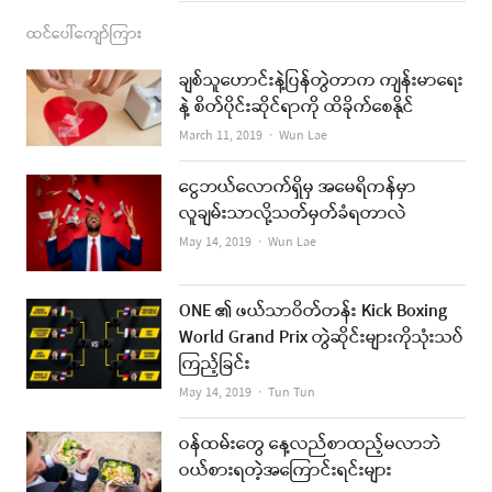
ထင်ပေါ်ကျော်ကြား
ချစ်သူဟောင်းနဲ့ပြန်တွဲတာက ကျန်းမာရေး
နဲ့ စိတ်ပိုင်းဆိုင်ရာကို ထိခိုက်စေနိုင်
Author
March 11, 2019
Wun Lae
ငွေဘယ်လောက်ရှိမှ အမေရိကန်မှာ
လူချမ်းသာလို့သတ်မှတ်ခံရတာလဲ
Author
May 14, 2019
Wun Lae
ONE ၏ ဖယ်သာဝိတ်တန်း Kick Boxing
World Grand Prix တွဲဆိုင်းများကိုသုံးသပ်
ကြည့်ခြင်း
Author
May 14, 2019
Tun Tun
ဝန်ထမ်းတွေ နေ့လည်စာထည့်မလာဘဲ
ဝယ်စားရတဲ့အကြောင်းရင်းများ