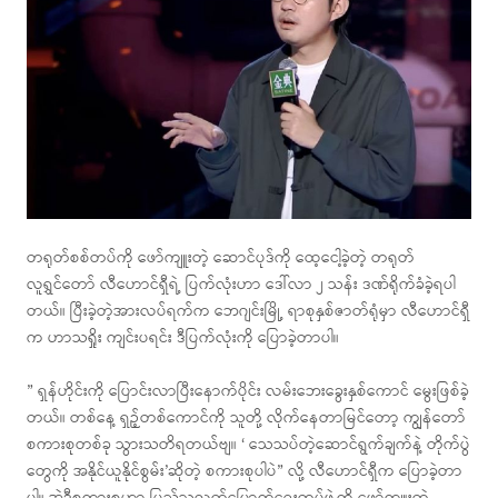
တရုတ်စစ်တပ်ကို ဖော်ကျူးတဲ့ ဆောင်ပုဒ်ကို ထေ့ငေါ့ခဲ့တဲ့ တရုတ်
လူရွှင်တော် လီဟောင်ရှီရဲ့ ပြက်လုံးဟာ ဒေါ်လာ ၂ သန်း ဒဏ်ရိုက်ခံခဲ့ရပါ
တယ်။ ပြီးခဲ့တဲ့အားလပ်ရက်က ဘေဂျင်းမြို့ ရာစုနှစ်ဇာတ်ရုံမှာ လီဟောင်ရှီ
က ဟာသရှိုး ကျင်းပရင်း ဒီပြက်လုံးကို ပြောခဲ့တာပါ။
” ရှန်ဟိုင်းကို ပြောင်းလာပြီးနောက်ပိုင်း လမ်းဘေးခွေးနှစ်ကောင် မွေးဖြစ်ခဲ့
တယ်။ တစ်နေ့ ရှဉ့်တစ်ကောင်ကို သူတို့ လိုက်နေတာမြင်တော့ ကျွန်တော်
စကားစုတစ်ခု သွားသတိရတယ်ဗျ။ ‘ သေသပ်တဲ့ဆောင်ရွက်ချက်နဲ့ တိုက်ပွဲ
တွေကို အနိုင်ယူနိုင်စွမ်း’ဆိုတဲ့ စကားစုပါပဲ” လို့ လီဟောင်ရှီက ပြောခဲ့တာ