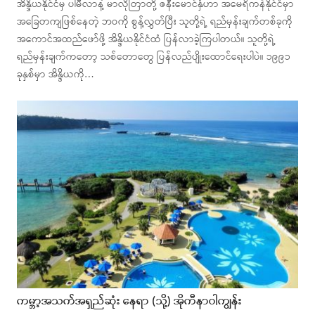
အိန္ဒိယနိုင်ငံမှ ပါမီလာနဲ့ မာလိုတြာတို့ ဇနီးမောင်နှံဟာ အမေရိကန်နိုင်ငံမှာ
အခြေတကျဖြစ်နေတဲ့ ဘဝကို စွန့်လွှတ်ပြီး သူတို့ရဲ့ ရည်မှန်းချက်တစ်ခုကို
အကောင်အထည်ဖော်ဖို့ အိန္ဒိယနိုင်ငံထံ ပြန်လာခဲ့ကြပါတယ်။ သူတို့ရဲ့
ရည်မှန်းချက်ကတော့ သစ်တောတွေ ပြန်လည်ပျိုးထောင်ရေးပါပဲ။ ၁၉၉၁
ခုနှစ်မှာ အိန္ဒိယကို…
ကမ္ဘာ့အသက်အရှည်ဆုံး နေရာ (သို့) အိုကီနာဝါကျွန်း