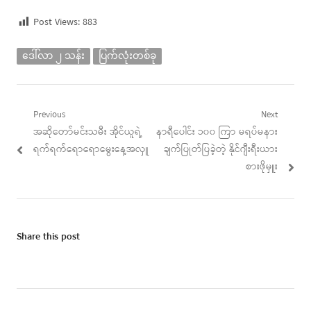
Post Views:
883
ဒေါ်လာ ၂ သန်း
ပြက်လုံးတစ်ခု
Post
Previous
Next
Previous
Next
အဆိုတော်မင်းသမီး အိုင်ယူရဲ့
နာရီပေါင်း ၁၀၀ ကြာ မရပ်မနား
navigation
post:
post:
ရက်ရက်ရောရောမွေးနေ့အလှူ
ချက်ပြုတ်ပြခဲ့တဲ့ နိုင်ဂျီးရီးယား
စားဖိုမှူး
Share this post