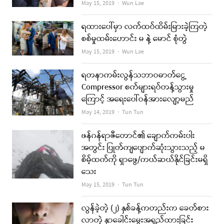
Author
May 15, 2019
Wun Lae
ရထားပေါ်မှာ လက်ထပ်ထိမ်းမြားခဲ့ကြတဲ့
စစ်မှုထမ်းဟောင်း မ နဲ့ မောင် စုံတွဲ
Author
May 15, 2019
Wun Lae
ရတနာကမ်းလွန်သဘာဝဓာတ်ငွေ့
Compressor စက်များရပ်တန့်သွားမှု
ကြောင့် အရေးပေါ်ဝန်အားလျော့မည်
Author
May 14, 2019
Tun Tun
ဖန်ဂန်ရာဇီတောင်၏ ချောက်ကမ်းပါး
အတွင်း ပြုတ်ကျပျောက်ဆုံးသွားသည့် မ
စိမ့်ထက်ကို ရှာဖွေ/ကယ်ဆယ်နိုင်ခြင်းမရှိ
သေး
Author
May 15, 2019
Tun Tun
လွန်ခဲ့တဲ့ (၂) နှစ်ခန့်ကတည်းက ခေတ်စား
လာတဲ့ နှာခေါင်းမွေးအရှည်ထားခြင်း