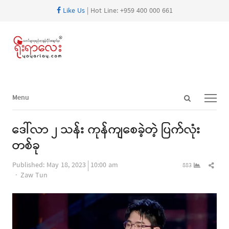
Like Us
| Hot Line: +959 400 000 661
Open
Menu
Menu
search
panel
ဒေါ်လာ ၂ သန်း ကုန်ကျစေခဲ့တဲ့ ပြက်လုံး
တစ်ခု
Shar
Published:
May 18, 2023
10:00 am
883
Author
this
Zaw Tun
post