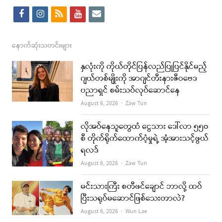
f
i
r
y
e
a
n
s
o
m
c
s
s
u
a
နောက်ဆုံးသတင်းများ
e
t
t
i
နှလုံးကို ကိုယ်တိုင်ပြန်လည်ပြုပြင်နိုင်မည့်
b
a
u
l
ဂျယ်တစ်မျိုးကို အာဂျင်တီးနားဇီဝဗေဒ
ပညာရှင် စမ်းသပ်လုပ်ဆောင်နေ
o
g
b
Author
August 6, 2026
Zaw Tun
o
r
e
k
a
လိုအပ်နေသူတွေထံ ငွေသား ဒေါ်လာ ၅၅၀
စီ တိုက်ရိုက်ထောက်ပံ့မှုရဲ့ အံ့အားသင့်ဖွယ်
m
ရလဒ်
Author
August 6, 2026
Zaw Tun
မင်းသားကြီး စတီဖင်ချောင် ဘာလို့ ထပ်
ပြီးသရုပ်မဆောင်ဖြစ်သေးတာလဲ?
Author
August 6, 2026
Wun Lae