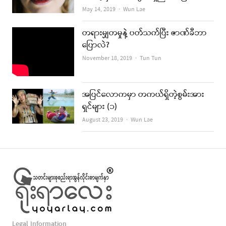
Author
May 14, 2019
Wun Lae
တရားမျှတမှုနဲ့ ပတ်သက်ပြီး ဇာဏ်ခီဘာ
ပြောလဲ?
Author
November 18, 2019
Tun Tun
အပြင်လောကမှာ တကယ်ရှိတဲ့စွမ်းအား
ရှင်များ (၁)
Author
August 23, 2019
Wun Lae
Legal Information