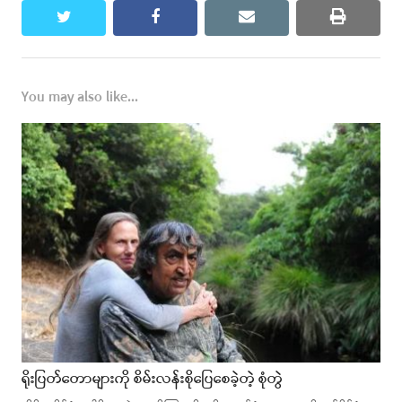
twitter
facebook
email
print
You may also like...
ရိုးပြတ်တောများကို စိမ်းလန်းစိုပြေစေခဲ့တဲ့ စုံတွဲ