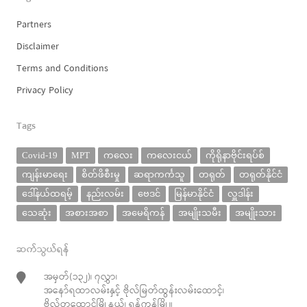
Partners
Disclaimer
Terms and Conditions
Privacy Policy
Tags
Covid-19
MPT
ကလေး
ကလေးငယ်
ကိုရိုနာဗိုင်းရပ်စ်
ကျန်းမာရေး
စိတ်ဖိစီးမှု
ဆရာကင်္ကသူ
တရုတ်
တရုတ်နိုင်ငံ
ဒေါ်နယ်ထရမ့်
နည်းလမ်း
ဗေဒင်
မြန်မာနိုင်ငံ
လှူဒါန်း
သေဆုံး
အစားအစာ
အမေရိကန်
အမျိုးသမီး
အမျိုးသား
ဆက်သွယ်ရန်
အမှတ်(၁၃၂)၊ ၇လွှာ၊
အနော်ရထာလမ်းနှင့် ဗိုလ်မြတ်ထွန်းလမ်းထောင့်၊
ဗိုလ်တထောင်မြို့နယ်၊ ရန်ကုန်မြို့။