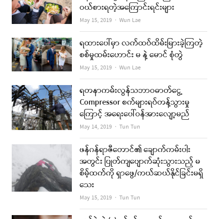
ဝယ်စားရတဲ့အကြောင်းရင်းများ
Author
May 15, 2019
Wun Lae
ရထားပေါ်မှာ လက်ထပ်ထိမ်းမြားခဲ့ကြတဲ့
စစ်မှုထမ်းဟောင်း မ နဲ့ မောင် စုံတွဲ
Author
May 15, 2019
Wun Lae
ရတနာကမ်းလွန်သဘာဝဓာတ်ငွေ့
Compressor စက်များရပ်တန့်သွားမှု
ကြောင့် အရေးပေါ်ဝန်အားလျော့မည်
Author
May 14, 2019
Tun Tun
ဖန်ဂန်ရာဇီတောင်၏ ချောက်ကမ်းပါး
အတွင်း ပြုတ်ကျပျောက်ဆုံးသွားသည့် မ
စိမ့်ထက်ကို ရှာဖွေ/ကယ်ဆယ်နိုင်ခြင်းမရှိ
သေး
Author
May 15, 2019
Tun Tun