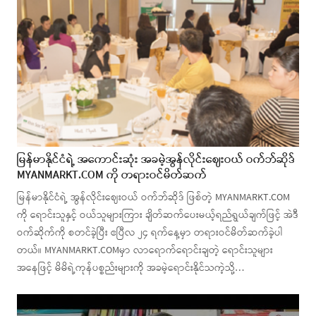
မြန်မာနိုင်ငံရဲ့ အကောင်းဆုံး အခမဲ့အွန်လိုင်းဈေးဝယ် ဝက်ဘ်ဆိုဒ်
MYANMARKT.COM ကို တရားဝင်မိတ်ဆက်
မြန်မာနိုင်ငံရဲ့ အွန်လိုင်းဈေးဝယ် ဝက်ဘ်ဆိုဒ် ဖြစ်တဲ့ MYANMARKT.COM
ကို ရောင်းသူနှင့် ဝယ်သူများကြား ချိတ်ဆက်ပေးမယ့်ရည်ရွယ်ချက်ဖြင့် အဲဒီ
ဝက်ဆိုက်ကို စတင်ခဲ့ပြီး ဧပြီလ ၂၄ ရက်နေ့မှာ တရားဝင်မိတ်ဆက်ခဲ့ပါ
တယ်။ MYANMARKT.COMမှာ လာရောက်ရောင်းချတဲ့ ရောင်းသူများ
အနေဖြင့် မိမိရဲ့ကုန်ပစ္စည်းများကို အခမဲ့ရောင်းနိုင်သကဲ့သို့…