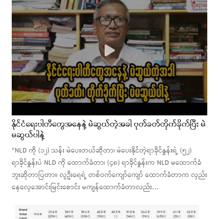
နိုင်ငံရေးပါတီတွေအနေနဲ့ မဲဆွယ်တဲ့အခါ ပုတ်ခတ်တိုက်ခိုက်ပြီး မဲ
မဆွယ်ပါနဲ့
“NLD ကို (၁၂) သန်း မဲပေးတယ်ဆိုတာ၊ မဲပေးနိုင်တဲ့ရာခိုင်နှုန်းရဲ့ (၅၂)
ရာခိုင်နှုန်းပဲ NLD ကို ထောက်ခံတာ၊ (၄၈) ရာခိုင်နှုန်းက NLD မထောက်ခံ
ဘူးဆိုတာပြတာ။ လူဦးရေရဲ့ တစ်ဝက်ကျော်ကျော် ထောက်ခံတာက လှည်း
နေလှေအောင်းမြင်းစောင်း မကျန်ထောက်ခံတာလည်း…