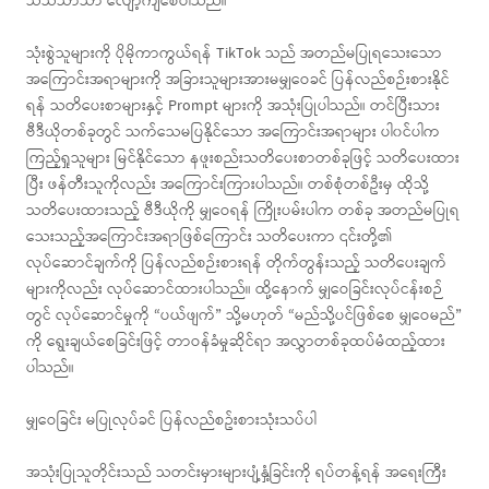
သိသိသာသာ လျော့ကျစေပါသည်။
သုံးစွဲသူများကို ပိုမိုကာကွယ်ရန် TikTok သည် အတည်မပြုရသေးသော
အကြောင်းအရာများကို အခြားသူများအားမမျှဝေခင် ပြန်လည်စဉ်းစားနိုင်
ရန် သတိပေးစာများနှင့် Prompt များကို အသုံးပြုပါသည်။ တင်ပြီးသား
ဗီဒီယိုတစ်ခုတွင် သက်သေမပြနိုင်သော အကြောင်းအရာများ ပါ၀င်ပါက
ကြည့်ရှုသူများ မြင်နိုင်သော နဖူးစည်းသတိပေးစာတစ်ခုဖြင့် သတိပေးထား
ပြီး ဖန်တီးသူကိုလည်း အကြောင်းကြားပါသည်။ တစ်စုံတစ်ဦးမှ ထိုသို့
သတိပေးထားသည့် ဗီဒီယိုကို မျှဝေရန် ကြိုးပမ်းပါက တစ်ခု အတည်မပြုရ
သေးသည့်အကြောင်းအရာဖြစ်ကြောင်း သတိပေးကာ ၎င်းတို့၏
လုပ်ဆောင်ချက်ကို ပြန်လည်စဉ်းစားရန် တိုက်တွန်းသည့် သတိပေးချက်
များကိုလည်း လုပ်ဆောင်ထားပါသည်။ ထို့နောက် မျှဝေခြင်းလုပ်ငန်းစဉ်
တွင် လုပ်ဆောင်မှုကို “ပယ်ဖျက်” သို့မဟုတ် “မည်သို့ပင်ဖြစ်စေ မျှဝေမည်”
ကို ရွေးချယ်စေခြင်းဖြင့် တာဝန်ခံမှုဆိုင်ရာ အလွှာတစ်ခုထပ်မံထည့်ထား
ပါသည်။
မျှဝေခြင်း မပြုလုပ်ခင် ပြန်လည်စဥ်းစားသုံးသပ်ပါ
အသုံးပြုသူတိုင်းသည် သတင်းမှားများပျံ့နှံ့ခြင်းကို ရပ်တန့်ရန် အရေးကြီး