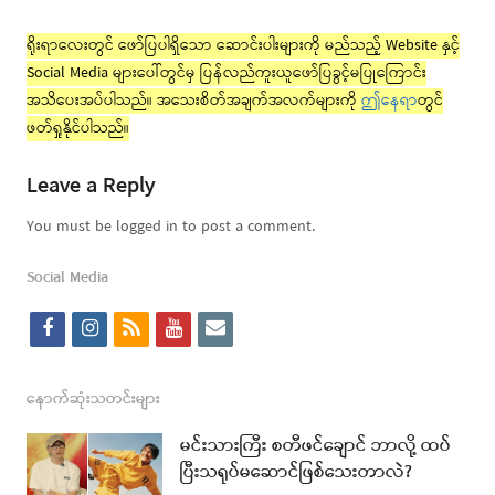
ရိုးရာလေးတွင် ဖော်ပြပါရှိသော ဆောင်းပါးများကို မည်သည့် Website နှင့်
Social Media များပေါ်တွင်မှ ပြန်လည်ကူးယူဖော်ပြခွင့်မပြုကြောင်း
အသိပေးအပ်ပါသည်။ အသေးစိတ်အချက်အလက်များကို
ဤနေရာ
တွင်
ဖတ်ရှုနိုင်ပါသည်။
Leave a Reply
You must be logged in to post a comment.
Social Media
f
i
r
y
e
a
n
s
o
m
c
s
s
u
a
နောက်ဆုံးသတင်းများ
e
t
t
i
မင်းသားကြီး စတီဖင်ချောင် ဘာလို့ ထပ်
b
a
u
l
ပြီးသရုပ်မဆောင်ဖြစ်သေးတာလဲ?