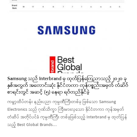
Samsung သည် Interbrand မှ ထုတ်ပြန်ကြေညာသည့် ၂၀၂၀ ခု
နှစ်အတွက် အကောင်းဆုံး နိုင်ငံတကာ ကုန်ပစ္စည်းအမှတ် တံဆိပ်
စာရင်းတွင် အဆင့် (၅) နေရာ ရပ်တည်နိုင်ခဲ့
ကမ္ဘာ့ထိပ်တန်း နည်းပညာ ကုမ္ပဏီကြီးတစ်ခု ဖြစ်သော Samsung
Electronics သည် ဂုဏ်သိက္ခာ ကြီးမားလှသော နိုင်ငံတကာ ကုန်အမှတ်
တံဆိပ် အတိုင်ပင်ခံ ကုမ္ပဏီကြီး တစ်ခုဖြစ်သည့် Interbrand မှ ထုတ်ပြန်
သည့် Best Global Brands…