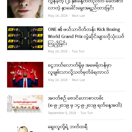
လွန်ခဲ့တဲ့ (၂) နှစ်ခန့်ကတည်းက ခေတ်စား
လာတဲ့ နှာခေါင်းမွေးအရှည်ထားခြင်း
Author
May 14, 2019
Wun Lae
ONE ၏ ဖယ်သာဝိတ်တန်း Kick Boxing
World Grand Prix တွဲဆိုင်းများကိုသုံးသပ်
ကြည့်ခြင်း
Author
May 14, 2019
Tun Tun
ငွေဘယ်လောက်ရှိမှ အမေရိကန်မှာ
လူချမ်းသာလို့သတ်မှတ်ခံရတာလဲ
Author
May 14, 2019
Wun Lae
အပတ်စဉ် ဗေဒင်ဟောစာတမ်း
(၈-၉-၂၀၁၉ မှ ၁၄-၉-၂၀၁၉ ရက်နေ့အထိ)
Author
September 8, 2019
Tun Tun
ရှေးလူတို့ရဲ့ ဘက်ထရီ