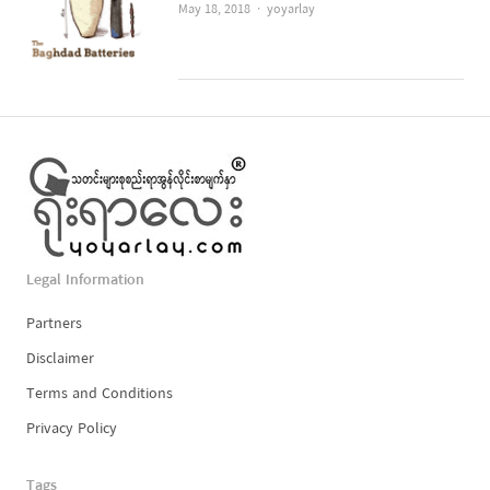
Author
May 18, 2018
yoyarlay
Legal Information
Partners
Disclaimer
Terms and Conditions
Privacy Policy
Tags