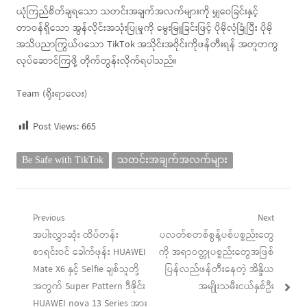
ယုံကြည်စိတ်ချရသော သတင်းအချက်အလက်များကို မျှဝေခြင်းနှင့်
တာဝန်ရှိသော အွန်လိုင်းအသုံးပြုမှုကို မွေးမြူခြင်းဖြင့် ပိုမိုလုံခြုံပြီး ပိုမို
အသိပညာကြွယ်၀သော TikTok အသိုင်းအဝိုင်းကိုဖန်တီးရန် အတူတကွ
လုပ်ဆောင်ကြဖို့ တိုက်တွန်းလိုက်ရပါသည်။
Team (ရိုးရာလေး)
Post Views:
665
Be Safe with TikTok
သတင်းအချက်အလက်များ
Post
Previous
Next
Previous
Next
အပါးလွှာဆုံး ထိပ်တန်း
ပလတ်စတစ်စွန့်ပစ်ပစ္စည်းတွေ
navigation
post:
post:
စာရင်းဝင် ခေါက်ဖုန်း HUAWEI
ကို အရာဝတ္တုပစ္စည်းတွေအဖြစ်
Mate X6 နှင့် Selfie ချစ်သူတို့
ပြန်လည်ဖန်တီးနေတဲ့ အိန္ဒိယ
အတွက် Super Pattern ဒီဇိုင်း
အမျိုးသမီးငယ်နှစ်ဦး
HUAWEI nova 13 Series အား