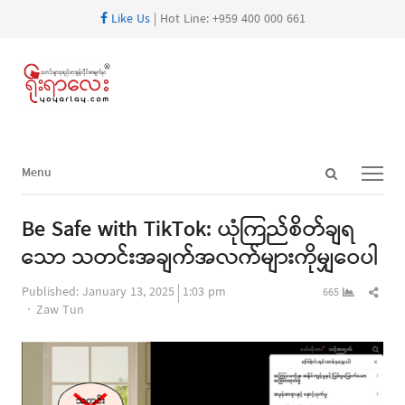
Like Us
| Hot Line: +959 400 000 661
Open
Menu
Menu
search
panel
Be Safe with TikTok: ယုံကြည်စိတ်ချရ
သော သတင်းအချက်အလက်များကိုမျှဝေပါ
Shar
Published:
January 13, 2025
1:03 pm
665
Author
this
Zaw Tun
post