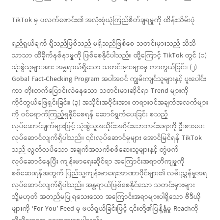
TikTok မှ ပလက်ဖောင်း၏ အလုံးစုံယုံကြည်စိတ်ချရမှုကို ထိန်းသိမ်းပုံ
ရည်ရွယ်ချက် ရှိသည်ဖြစ်သည် မရှိသည်ဖြစ်စေ သတင်းမှားသည် သိသိ
သာသာ ထိခိုက်နစ်နာမှုကို ဖြစ်စေနိုင်ပါသည်။ ထို့ကြောင့် TikTok တွင် (၁)
သုံးစွဲသူများအား အန္တရာယ်ရှိသော သတင်းမှားများမှ ကာကွယ်ခြင်း၊ (၂)
Gobal Fact-Checking Program အပါအဝင် ကျွမ်းကျင်သူများနှင့် ပူးပေါင်း
ကာ တိုးတက်ပြောင်းလဲနေသော သတင်းမှားဆိုင်ရာ Trend များကို
ကိုင်တွယ်ဖြေရှင်းခြင်း၊ (၃) အသိုင်းအဝိုင်းအား တရားဝင်အချက်အလက်များ
ကို ဝင်ရောက်ကြည့်ရှုနိုင်စေရန် ဆောင်ရွက်ပေးခြင်း စသည့်
လုပ်ဆောင်ချက်များဖြင့် သုံးစွဲသူအသိုင်းအ၀ိုင်းဘေးကင်းရေးကို ဦးစားပေး
လုပ်ဆောင်လျက်ရှိပါသည်။ ၎င်းလုပ်ဆောင်မှုများ အောင်မြင်ရန် TikTok
သည် လွတ်လပ်သော အချက်အလက်စစ်ဆေးသူများနှင့် တွဲဖက်
လုပ်ဆောင်နေပြီး ကျန်းမာရေးဆိုင်ရာ အကြောင်းအရာတိကျမှုကို
စစ်ဆေးရန်အတွက် ပြည်သူ့ကျန်းမာရေးအာဏာပိုင်များ၏ လမ်းညွှန်မှုအရ
လုပ်ဆောင်လျက်ရှိပါသည်။ အန္တရာယ်ဖြစ်စေနိုင်သော သတင်းမှားများ
သို့မဟုတ် အတည်မပြုရသေးသော အကြောင်းအရာများပါရှိသော ဗီဒီယို
များကို ‘For You’ Feed မှ ဖယ်ရှယ်ခြင်းဖြင့် ၎င်းတို့၏ပြန့်နှံ့မှု Reachကို