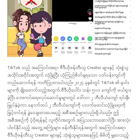
TikTok သည် အကြောင်းအရာ ဗီဒီယိုဖန်တီးသူ Creator များနှင့် သုံးစွဲသူ
အသိုင်းအဝိုင်းအတွက် လုံခြုံပြီး ယုံကြည်စိတ်ချရသော ပတ်ဝန်းကျင်ကို
တည်ဆောက်ရန် ကတိပြုထားပါသည်။ ၂၀၂၄ ခုနှစ်တွင် TikTok ၏ မူဝါဒ
များကို ချိုးဖောက်သည့်အတွက် ဗီဒီယိုပေါင်း သန်း ၅၀၀ ကျော်ကို ဖယ်ရှား
ခဲ့ပြီး ဘေးကင်းရေးလုပ်ဆောင်မှုများတွင် ဒေါ်လာ ၂ ဘီလီယံကျော် ရင်းနှီး
မြှုပ်နှံခဲ့ကာ နောက်ထပ် ၂ ဘီလီယံကျော်ကို ပလက်ဖောင်းလုံခြုံရေးကို
မြှင့်တင်ရန် ခွဲဝေချထားပေးမည့် အစီအစဉ်များလည်းရှိပါသည်။ ဤ
အစီအစဉ်ကို ပံ့ပိုးရန်နှင့် လူတိုင်းအတွက် အပြုသဘောဆောင်ပြီး အားလုံး
ပါဝင်နိုင်သည့် အတွေ့အကြုံများ ဖန်တီးနိုင်ရန်အတွက် အကြောင်းအရာ
ဗီဒီယိုဖန်တီးသူ Creator များနှင့် သုံးစွဲသူများအနေဖြင့် မိမိတို့ မျှဝေသည့်