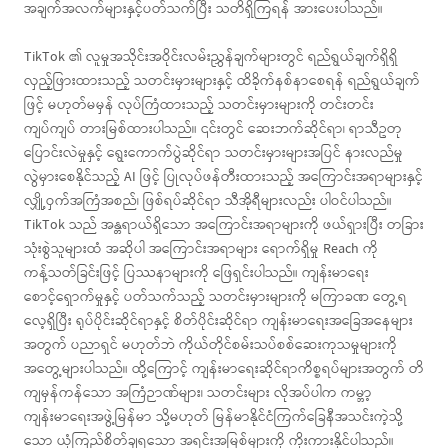
အချက်အလက်များနှင့်ပတ်သက်ပြီး သတိရှိကြရန် အားပေးပါသည်။
TikTok ၏ လူမှုအသိုင်းအဝိုင်းလမ်းညွှန်ချက်များတွင် ရည်ရွယ်ချက်ရှိရှိ
လှည့်ဖြားထားသည့် သတင်းမှားများနှင့် ထိခိုက်နစ်နာစေရန် ရည်ရွယ်ချက်
ဖြင့် မဟုတ်မမှန် လုပ်ကြံထားသည့် သတင်းမှားများကို တင်းတင်း
ကျပ်ကျပ် တားမြစ်ထားပါသည်။ ၎င်းတွင် ဆေးဘက်ဆိုင်ရာ၊ ရာသီဥတု
ပြောင်းလဲမှုနှင့် ရွေးကောက်ပွဲဆိုင်ရာ သတင်းမှားများအပြင် နားလည်မှု
လွဲမှားစေနိုင်သည့် AI ဖြင့် ပြုလုပ်ဖန်တီးထားသည့် အကြောင်းအရာများနှင့်
လျှို့ဝှက်အကြံအစည်၊ ဖြစ်ရပ်ဆိုင်ရာ သီအိုရီများလည်း ပါဝင်ပါသည်။
TikTok သည် အန္တရာယ်ရှိသော အကြောင်းအရာများကို ဖယ်ရှားပြီး တခြား
သုံးစွဲသူများထံ အဆိုပါ အကြောင်းအရာများ ရောက်ရှိမှု Reach ကို
ကန့်သတ်ခြင်းဖြင့် ပြဿနာများကို ဖြေရှင်းပါသည်။ ကျန်းမာရေး
စောင့်ရှောက်မှုနှင့် ပတ်သက်သည့် သတင်းမှားများကို မကြာခဏ တွေ့ရ
လေ့ရှိပြီး ရုပ်ပိုင်းဆိုင်ရာနှင့် စိတ်ပိုင်းဆိုင်ရာ ကျန်းမာရေးအခြေအနေများ
အတွက် ပညာရှင် မဟုတ်ဘဲ ကိုယ်တိုင်စမ်းသပ်စစ်ဆေးကုသမှုများကို
အတွေ့များပါသည်။ ထို့ကြောင့် ကျန်းမာရေးဆိုင်ရာကိစ္စရပ်များအတွက် တိ
ကျမှန်ကန်သော အကြံဉာဏ်များ၊ သတင်းများ လိုအပ်ပါက ကမ္ဘာ့
ကျန်းမာရေးအဖွဲ့မြန်မာ သို့မဟုတ် မြန်မာနိုင်ငံကြက်ခြေနီအသင်းကဲ့သို့
သော ယုံကြည်စိတ်ချရသော အရင်းအမြစ်များကို ကိုးကားနိုင်ပါသည်။