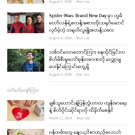
o
g
b
Author
August 6, 2026
Wun Lae
o
r
e
Spider-Man: Brand New Day မှာ တွမ်
k
a
ဟော်လန်ရဲ့စတန့်အစားထိုးသရုပ်ဆောင်
လုပ်ခဲ့တဲ့ တရုတ်လူမျိုးစတန့်သမား
m
Author
August 6, 2026
Wun Lae
သစ်ပင်တောတောင်ကြား နေထိုင်ခြင်းက
စိတ်ဖိစီးမှုဟော်မုန်းပမာဏကို လျှော့ချ
ပေးနိုင်ကြောင်းတွေ့ရှိ
Author
August 6, 2026
Zaw Tun
ထင်ပေါ်ကျော်ကြား
ချစ်သူဟောင်းနဲ့ပြန်တွဲတာက ကျန်းမာရေး
နဲ့ စိတ်ပိုင်းဆိုင်ရာကို ထိခိုက်စေနိုင်
Author
March 11, 2019
Wun Lae
ဝန်ထမ်းတွေ နေ့လည်စာထည့်မလာဘဲ