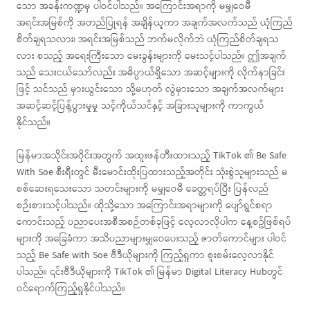
သော အခန်းကဏ္ဍမှ ပါဝင်ပါသည်။ အကြောင်းအရာကို မမျှဝေမီ
အရင်းအမြစ်ကို အတည်ပြုရန် အချိန်ယူကာ အချက်အလက်သည် ယုံကြည်
စိတ်ချရသလား၊ အရင်းအမြစ်သည် ဘက်မလိုက်ဘဲ ယုံကြည်စိတ်ချရသ
လား စသည့် အရေးကြီးသော မေးခွန်းများကို မေးသင့်ပါသည်။ ဤအချက်
သည် သေးငယ်သော်လည်း အဓိပ္ပာယ်ရှိသော အဆင့်များကို လိုက်နာခြင်း
ဖြင့် သင်သည် မှားယွင်းသော သို့မဟုတ် လွဲမှားသော အချက်အလက်များ
အဆင့်ဆင့်ပြန့်ပွားမှုမှု သင့်ကိုယ်သင်နှင့် အခြားသူများကို ကာကွယ်
နိုင်သည်။
မြန်မာအသိုင်းအဝိုင်းအတွက် အထူးဖန်တီးထားသည့် TikTok ၏ Be Safe
With Soe စီးရီးတွင် မီးမောင်းထိုးပြထားသည့်အတိုင်း သုံးစွဲသူများသည် မ
စစ်ဆေးရသေးသော သတင်းများကို မမျှဝေမီ ခေတ္တရပ်ပြီး ပြန်လည်
စဉ်းစားသင့်ပါသည်။ ထိုသို့သော အကြောင်းအရာများကို ပျော်ရွှင်စရာ
ကောင်းသည့် ပညာပေးအစီအစဉ်တစ်ခုဖြင့် လေ့လာလိုပါက နေ့စဥ်ဖြစ်ရပ်
များကို အခြေခံကာ အသိပညာများမျှဝေပေးသည့် ဇာတ်ကောင်များ ပါဝင်
သည့် Be Safe with Soe ဗီဒီယိုများကို ကြည့်ရှုကာ စူးစမ်းလေ့လာနိုင်
ပါသည်။ ၎င်းဗီဒီယိုများကို TikTok ၏ မြန်မာ Digital Literacy Hubတွင်
ဝင်ရောက်ကြည့်ရှုနိုင်ပါသည်။