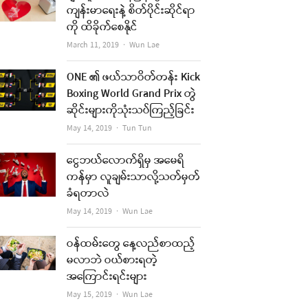
ကျန်းမာရေးနဲ့ စိတ်ပိုင်းဆိုင်ရာ
ကို ထိခိုက်စေနိုင်
Author
March 11, 2019
Wun Lae
ONE ၏ ဖယ်သာဝိတ်တန်း Kick
Boxing World Grand Prix တွဲ
ဆိုင်းများကိုသုံးသပ်ကြည့်ခြင်း
Author
May 14, 2019
Tun Tun
ငွေဘယ်လောက်ရှိမှ အမေရိ
ကန်မှာ လူချမ်းသာလို့သတ်မှတ်
ခံရတာလဲ
Author
May 14, 2019
Wun Lae
ဝန်ထမ်းတွေ နေ့လည်စာထည့်
မလာဘဲ ဝယ်စားရတဲ့
အကြောင်းရင်းများ
Author
May 15, 2019
Wun Lae