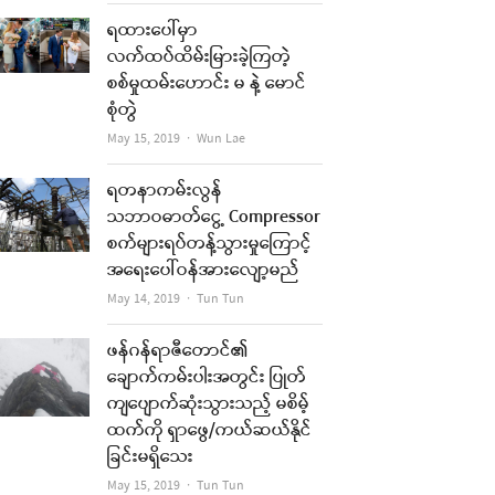
ရထားပေါ်မှာ
လက်ထပ်ထိမ်းမြားခဲ့ကြတဲ့
စစ်မှုထမ်းဟောင်း မ နဲ့ မောင်
စုံတွဲ
Author
May 15, 2019
Wun Lae
ရတနာကမ်းလွန်
သဘာဝဓာတ်ငွေ့ Compressor
စက်များရပ်တန့်သွားမှုကြောင့်
အရေးပေါ်ဝန်အားလျော့မည်
Author
May 14, 2019
Tun Tun
ဖန်ဂန်ရာဇီတောင်၏
ချောက်ကမ်းပါးအတွင်း ပြုတ်
ကျပျောက်ဆုံးသွားသည့် မစိမ့်
ထက်ကို ရှာဖွေ/ကယ်ဆယ်နိုင်
ခြင်းမရှိသေး
Author
May 15, 2019
Tun Tun