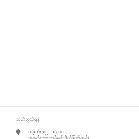
ဆက်သွယ်ရန်
အမှတ်(၁၃၂)၊ ၇လွှာ၊
အနော်ရထာလမ်းနှင့် ဗိုလ်မြတ်ထွန်း