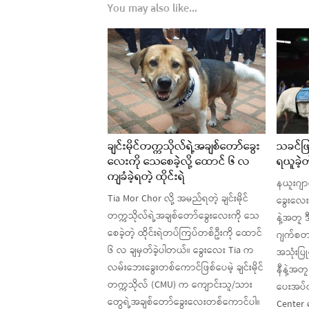
You may also like...
ချင်းမိုင်တက္ကသိုလ်ရဲ့အချစ်တော်ခွေး
သခင်ဖြစ
လေးကို သေစေခဲ့လို့ ထောင် ၆ လ
ရယူခဲ့တ
ကျခံခဲ့ရတဲ့ ထိုင်းရဲ
နယူးဂျာ
Tia Mor Chor လို့ အမည်ရတဲ့ ချင်းမိုင်
ခွေးလေး
တက္ကသိုလ်ရဲ့အချစ်တော်ခွေးလေးကို သေ
နဲ့အတူ ဒ
စေခဲ့တဲ့ ထိုင်းရဲတပ်ကြပ်တစ်ဦးကို ထောင်
ဂျက်စတင်
၆ လ ချမှတ်ခဲ့ပါတယ်။ ခွေးလေး Tia က
အသုံးပြ
လမ်းဘေးခွေးတစ်ကောင်ဖြစ်ပေမဲ့ ချင်းမိုင်
နီနဲ့အတ
တက္ကသိုလ် (CMU) က ကျောင်းသူ/သား
ပေးအပ်တဲ
တွေရဲ့အချစ်တော်ခွေးလေးတစ်ကောင်ပါ။
Center 