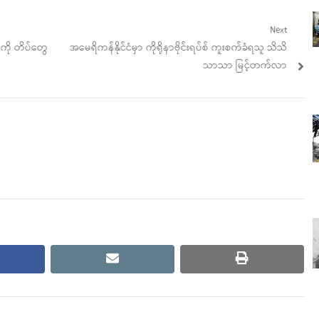
Next
Next
ံကို တိပ်တွေ
အမေရိကန်နိုင်ငံမှာ ကိုရိုနာဗိုင်းရပ်စ် ကူးစက်ခံရသူ သိသိ
post:
သာသာ မြင့်တက်လာ
cebook
email
print