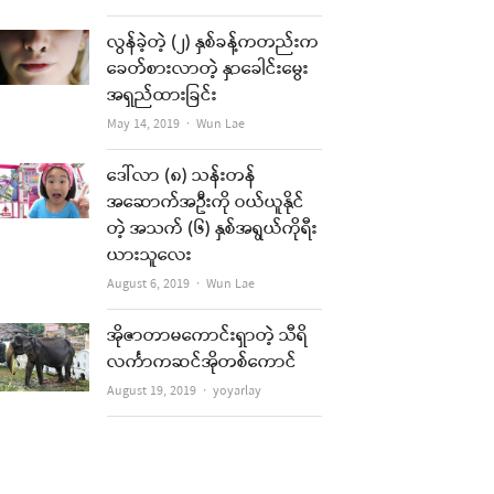
လွန်ခဲ့တဲ့ (၂) နှစ်ခန့်ကတည်းက
ခေတ်စားလာတဲ့ နှာခေါင်းမွေး
အရှည်ထားခြင်း
Author
May 14, 2019
Wun Lae
ဒေါ်လာ (၈) သန်းတန်
အဆောက်အဦးကို ဝယ်ယူနိုင်
တဲ့ အသက် (၆) နှစ်အရွယ်ကိုရီး
ယားသူလေး
Author
August 6, 2019
Wun Lae
အိုဇာတာမကောင်းရှာတဲ့ သီရိ
လင်္ကာကဆင်အိုတစ်ကောင်
Author
August 19, 2019
yoyarlay