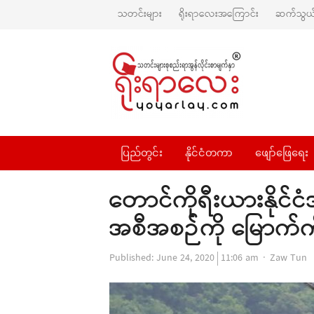
သတင်းများ
ရိုးရာလေးအကြောင်း
ဆက်သွယ်
ပြည်တွင်း
နိုင်ငံတကာ
ဖျော်ဖြေရေး
တောင်ကိုရီးယားနိုင်ငံ
အစီအစဉ်ကို မြောက်ကို
Author
Published:
June 24, 2020
11:06 am
Zaw Tun