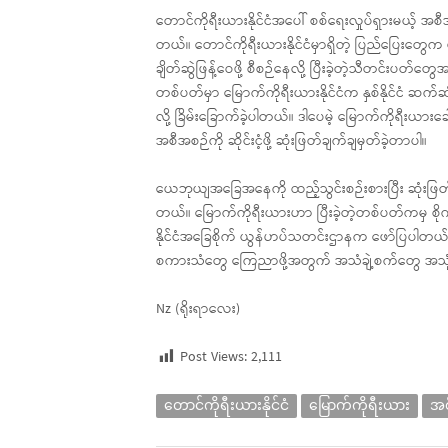
တောင်ကိုရီးယားနိုင်ငံအပေါ် စစ်ရေးလှုပ်ရှားမယ့် အစီအ
တယ်။ တောင်ကိုရီးယားနိုင်ငံမှာရှိတဲ့ ပြည်ပြေးတွေ
ချိတ်ဆွဲဖြန့်ဝေဖို့ စီစဉ်နေလို့ ပြီးခဲ့တဲ့သီတင်းပတ်တ
တစ်ပတ်မှာ မြောက်ကိုရီးယားနိုင်ငံက နှစ်နိုင်ငံ ဆက်ဆ
လို့ ခြိမ်းခြောက်ခဲ့ပါတယ်။ ဒါပေမဲ့ မြောက်ကိုရီးယား
အစီအစဉ်ကို ဆိုင်းငံ့ဖို့ ဆုံးဖြတ်ချက်ချမှတ်ခဲ့တာပါ။
ယေဘုယျအခြေအနေကို ထည့်သွင်းစဉ်းစားပြီး ဆုံးဖြတ်
တယ်။ မြောက်ကိုရီးယားဟာ ပြီးခဲ့တဲ့တစ်ပတ်ကမှ စိုက
နိုင်ငံအခြေစိုက် ယွန်ဟပ်သတင်းဌာနက ဖော်ပြပါတယ်။ ပ
စကားသံတွေ ကြေညာဖို့အတွက် အသံချဲ့စက်တွေ အသုံ
Nz (ရိုးရာလေး)
Post Views:
2,111
တောင်ကိုရီးယားနိုင်ငံ
မြောက်ကိုရီးယား
အစ