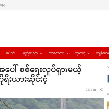
ရန်
ဗေဒင်
နည်းပညာ
အားကစား
သုတစုံ
ကျန်းမာ
အပေါ် စစ်ရေးလှုပ်ရှားမယ့်
S
ရီးယားဆိုင်းငံ့
Sha
2111
န
this
pos