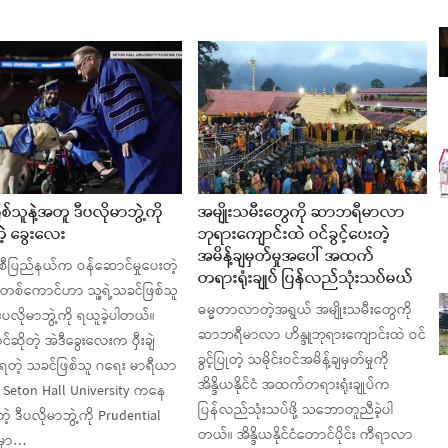
်သူနဲ့အတူ ဒီပလိုမာဘွဲ့ကို
အမျိုးသမီးတွေကို ဆာဘရီမာလာ
ဲ့ ခွေးလေး
ဘုရားကျောင်းထဲ ဝင်ခွင့်ပေးတဲ့
အမိန့်ချမှတ်မှုအပေါ် အထက်
စီပြည်နယ်က ဝန်ဆောင်မှုပေးတဲ့
တရားရုံးချုပ် ပြန်လည်သုံးသပ်မယ်
တစ်ကောင်ဟာ သူ့ရဲ့သခင်ဖြစ်သူ
ဓမ္မတာလာတဲ့အရွယ် အမျိုးသမီးတွေကို
ီပလိုမာဘွဲ့ကို ရယူခဲ့ပါတယ်။
ဆာဘရီမာလာ ဟိန္ဒူဘုရားကျောင်းထဲ ဝင်
ဆိုတဲ့ အဲဒီခွေးလေးက ဝှီးချဲ
ခွင့်ပြုတဲ့ သမိုင်းဝင်အမိန့်ချမှတ်မှုကို
ုရတဲ့ သခင်ဖြစ်သူ ဂရေး မာရီယာ
အိန္ဒိယနိုင်ငံ အထက်တရားရုံးချုပ်က
ူ Seton Hall University ကနေ
ပြန်လည်သုံးသပ်ဖို့ သဘောတူညီခဲ့ပါ
့ ဒီပလိုမာဘွဲ့ကို Prudential
တယ်။ အိန္ဒိယနိုင်ငံတောင်ပိုင်း ကီရာလာ
မှာ…