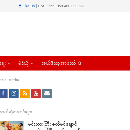
Like Us
| Hot Line: +959 400 000 661
Open
ရေး
ဗီဒီယို
အယ်ဒီတာ့အာဘော်
search
panel
ocial Media
f
i
r
y
e
a
n
s
o
m
re
c
s
s
u
a
ောက်ဆုံးသတင်းများ
t
e
t
t
i
မင်းသားကြီး စတီဖင်ချောင်