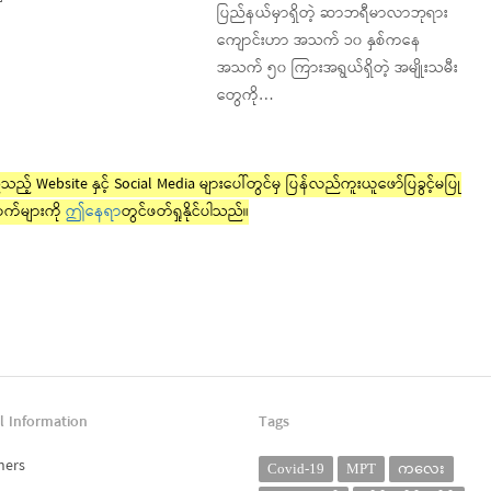
ပြည်နယ်မှာရှိတဲ့ ဆာဘရီမာလာဘုရား
ကျောင်းဟာ အသက် ၁၀ နှစ်ကနေ
အသက် ၅၀ ကြားအရွယ်ရှိတဲ့ အမျိုးသမီး
တွေကို…
ည့် Website နှင့် Social Media များပေါ်တွင်မှ ပြန်လည်ကူးယူဖော်ပြခွင့်မပြု
က်များကို
ဤနေရာ
တွင်ဖတ်ရှုနိုင်ပါသည်။
l Information
Tags
ners
Covid-19
MPT
ကလေး