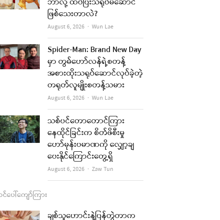
b
a
u
l
ဘာလို့ ထပ်ပြီးသရုပ်မဆောင်
ဖြစ်သေးတာလဲ?
o
g
b
Author
August 6, 2026
Wun Lae
o
r
e
k
a
Spider-Man: Brand New Day
မှာ တွမ်ဟော်လန်ရဲ့စတန့်
m
အစားထိုးသရုပ်ဆောင်လုပ်ခဲ့တဲ့
တရုတ်လူမျိုးစတန့်သမား
Author
August 6, 2026
Wun Lae
သစ်ပင်တောတောင်ကြား
နေထိုင်ခြင်းက စိတ်ဖိစီးမှု
ဟော်မုန်းပမာဏကို လျှော့ချ
ပေးနိုင်ကြောင်းတွေ့ရှိ
Author
August 6, 2026
Zaw Tun
င်ပေါ်ကျော်ကြား
ချစ်သူဟောင်းနဲ့ပြန်တွဲတာက