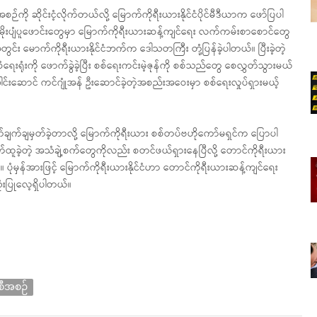
စဉ်ကို ဆိုင်းငံ့လိုက်တယ်လို့ မြောက်ကိုရီးယားနိုင်ငံပိုင်မီဒီယာက ဖော်ပြပါ
က မိုးပျံပူဖောင်းတွေမှာ မြောက်ကိုရီးယားဆန့်ကျင်ရေး လက်ကမ်းစာစောင်တွေ
ွေအတွင်း မောက်ကိုရီးယားနိုင်ငံဘက်က ဒေါသတကြီး တုံ့ပြန်ခဲ့ပါတယ်။ ပြီးခဲ့တဲ့
ံရေးရုံးကို ဖောက်ခွဲခဲ့ပြီး စစ်ရေးကင်းမဲ့ဇုန်ကို စစ်သည်တွေ စေလွှတ်သွားမယ်
ခေါင်းဆောင် ကင်ဂျုံအန် ဦးဆောင်ခဲ့တဲ့အစည်းအဝေးမှာ စစ်ရေးလှုပ်ရှားမယ့်
ချက်ချမှတ်ခဲ့တာလို့ မြောက်ကိုရီးယား စစ်တပ်ဗဟိုကော်မရှင်က ပြောပါ
်ထူခဲ့တဲ့ အသံချဲ့စက်တွေကိုလည်း စတင်ဖယ်ရှားနေပြီလို့ တောင်ကိုရီးယား
ုံမှန်အားဖြင့် မြောက်ကိုရီးယားနိုင်ငံဟာ တောင်ကိုရီးယားဆန့်ကျင်ရေး
းပြုလေ့ရှိပါတယ်။
ီအစဉ်