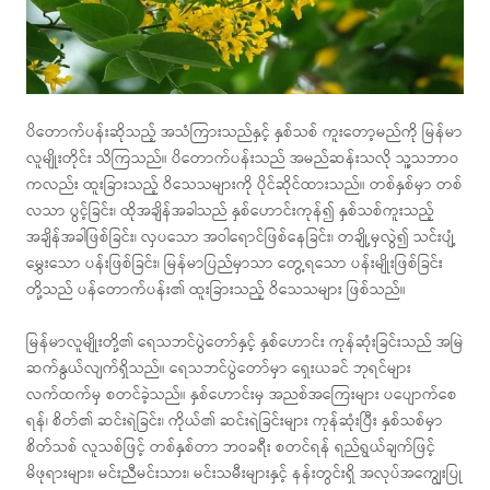
ပိတောက်ပန်းဆိုသည့် အသံကြားသည်နှင့် နှစ်သစ် ကူးတော့မည်ကို မြန်မာ
လူမျိုးတိုင်း သိကြသည်။ ပိတောက်ပန်းသည် အမည်ဆန်းသလို သူ့သဘာဝ
ကလည်း ထူးခြားသည့် ဝိသေသများကို ပိုင်ဆိုင်ထားသည်။ တစ်နှစ်မှာ တစ်
လသာ ပွင့်ခြင်း၊ ထိုအချိန်အခါသည် နှစ်ဟောင်းကုန်၍ နှစ်သစ်ကူးသည့်
အချိန်အခါဖြစ်ခြင်း၊ လှပသော အဝါရောင်ဖြစ်နေခြင်း၊ တချို့မှလွဲ၍ သင်းပျံ့
မွှေးသော ပန်းဖြစ်ခြင်း၊ မြန်မာပြည်မှာသာ တွေ့ရသော ပန်းမျိုးဖြစ်ခြင်း
တို့သည် ပန်တောက်ပန်း၏ ထူးခြားသည့် ဝိသေသများ ဖြစ်သည်။
မြန်မာလူမျိုးတို့၏ ရေသဘင်ပွဲတော်နှင့် နှစ်ဟောင်း ကုန်ဆုံးခြင်းသည် အမြဲ
ဆက်နွယ်လျက်ရှိသည်။ ရေသဘင်ပွဲတော်မှာ ရှေးယခင် ဘုရင်များ
လက်ထက်မှ စတင်ခဲ့သည်။ နှစ်ဟောင်းမှ အညစ်အကြေးများ ပပျောက်စေ
ရန်၊ စိတ်၏ ဆင်းရဲခြင်း၊ ကိုယ်၏ ဆင်းရဲခြင်းများ ကုန်ဆုံးပြီး နှစ်သစ်မှာ
စိတ်သစ် လူသစ်ဖြင့် တစ်နှစ်တာ ဘဝခရီး စတင်ရန် ရည်ရွယ်ချက်ဖြင့်
မိဖုရားများ၊ မင်းညီမင်းသား၊ မင်းသမီးများနှင့် နန်းတွင်းရှိ အလုပ်အကျွေးပြု