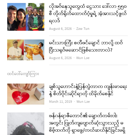
k
a
လိုအပ်နေသူတွေထံ ငွေသား ဒေါ်လာ ၅၅၀
စီ တိုက်ရိုက်ထောက်ပံ့မှုရဲ့ အံ့အားသင့်ဖွယ်
m
ရလဒ်
Author
August 6, 2026
Zaw Tun
မင်းသားကြီး စတီဖင်ချောင် ဘာလို့ ထပ်
ပြီးသရုပ်မဆောင်ဖြစ်သေးတာလဲ?
Author
August 6, 2026
Wun Lae
ထင်ပေါ်ကျော်ကြား
ချစ်သူဟောင်းနဲ့ပြန်တွဲတာက ကျန်းမာရေး
နဲ့ စိတ်ပိုင်းဆိုင်ရာကို ထိခိုက်စေနိုင်
Author
March 11, 2019
Wun Lae
ဖန်ဂန်ရာဇီတောင်၏ ချောက်ကမ်းပါး
အတွင်း ပြုတ်ကျပျောက်ဆုံးသွားသည့် မ
စိမ့်ထက်ကို ရှာဖွေ/ကယ်ဆယ်နိုင်ခြင်းမရှိ