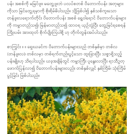
ပန်း အစစ်ကို မမြင်ဖူး၊ မတွေ့ဖူးဘဲ ပလပ်စတစ် ပိတောက်ပန်း အတုများ
ကိုသာ မြင်တွေ့ရမှာကို စိုးရိမ်မိပါသည်။ သို့ဖြစ်ပါ၍ နှစ်သစ်ကူးသော
တန်ခူးလရောက်တိုင်း ပိတောက်ပန်း အစစ် ရွှေဝါရောင် ပိတောက်ပန်းများ
ကို ကမ္ဘာတည်သ၍၊ မြန်မာတည်သ၍ ထာဝရ ယှဉ်တွဲပြီး တွေ့မြင်ရစေရန်
ကြိုးပမ်း အားထုတ် စိုက်ပျိုးကြပါစို့ ဟု တိုက်တွန်းအပ်ပါသည်။
စာကြွင်း ။ ။ ရှေးယခင်က ပိတောက်ပန်းများသည် တစ်နှစ်မှာ တစ်လ
(တန်ခူးလ)၊ တစ်လမှာ တစ်ရက်တည်းပွင့်သော ထူးခြားပြီး သစ္စာရှိသည့်
ပန်းမျိုးဟု သိရပါသည်။ ယခုအချိန်တွင် ကမ္ဘာကြီး ပူနွေးလာပြီး ရာသီဥတု
ဖောက်ပြန်လာ၍ ပိတောက်ပန်းများလည်း တစ်နှစ်လျှင် နှစ်ကြိမ်၊ သုံးကြိမ်
ပွင့်ခြင်း ဖြစ်ပါသည်။