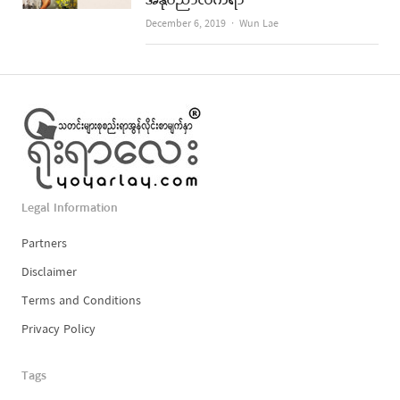
အနုပညာလက်ရာ
Author
December 6, 2019
Wun Lae
Legal Information
Partners
Disclaimer
Terms and Conditions
Privacy Policy
Tags