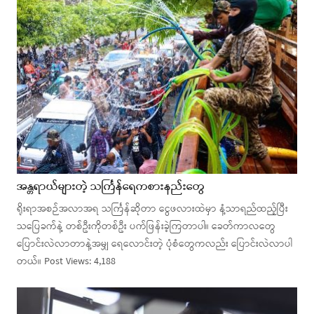
အန္တရာယ်များတဲ့ သင်္ကြန်ရေကစားနည်းတွေ
ရိုးရာအစဉ်အလာအရ သင်္ကြန်ဆိုတာ ငွေဖလားထဲမှာ နံ့သာရည်ထည့်ပြီး
သပြေခက်နဲ့ တစ်ဦးကိုတစ်ဦး ပက်ဖြန်းခဲ့ကြတာပါ။ ခေတ်ကာလတွေ
ပြောင်းလဲလာတာနဲ့အမျှ ရေလောင်းတဲ့ ပုံစံတွေကလည်း ပြောင်းလဲလာပါ
တယ်။ Post Views: 4,188