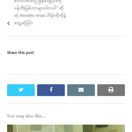
post:
post:
စိတ်ဝင်စားလို့ မြန်မာမှုပိုင်းကို
ဖန်တီးဖြစ်တာများပါတယ်” ဆို
တဲ့ Wooden Artist ဟိန်းကိုကိုနဲ့
တွေ့ဆုံခြင်း
Share this post
twitter
facebook
email
print
You may also like...