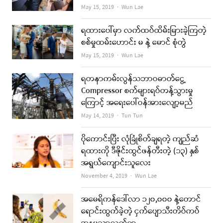
Author
May 15, 2019
Wun Lae
ရထားပေါ်မှာ လက်ထပ်ထိမ်းမြားခဲ့ကြတဲ့
စစ်မှုထမ်းဟောင်း မ နဲ့ မောင် စုံတွဲ
Author
May 15, 2019
Wun Lae
ရတနာကမ်းလွန်သဘာဝဓာတ်ငွေ့
Compressor စက်များရပ်တန့်သွားမှု
ကြောင့် အရေးပေါ်ဝန်အားလျော့မည်
Author
May 14, 2019
Tun Tun
ပိုကောင်းပြီး လုံခြုံစိတ်ချရတဲ့ ကျည်ဆံ
ရထားကို ဒီဇိုင်းထွင်ဖန်တီးတဲ့ (၁၃) နှစ်
အရွယ်ကျောင်းသူလေး
Author
November 4, 2019
Wun Lae
အမေရိကန်ဒေါ်လာ ၁၂၀,၀၀၀ နဲ့တောင်
ရောင်းထွက်ခဲ့တဲ့ ငှက်ပျောသီးတိပ်ကပ်