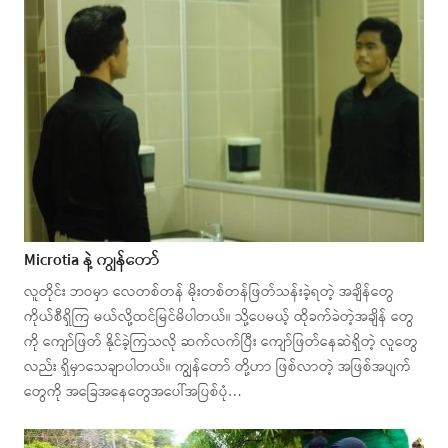
Microtia နဲ့ ကျွန်တော်
လူတိုင်း ဘဝမှာ လေတစ်တန် မိုးတစ်တန်ဖြတ်သန်းခဲ့ရတဲ့ အချိန်တွေ
ကိုယ်စီရှိကြ မယ်လို့ထင်မြင်မိပါတယ်။ သို့ပေမယ့် ထိုခက်ခဲတဲ့အချိန် တွေ
ကို ကျော်ဖြတ် နိုင်ခဲ့ကြသလို ဆက်လက်ပြီး ကျော်ဖြတ်နေဆဲရှိတဲ့ လူတွေ
လည်း ရှိမှာသေချာပါတယ်။ ကျွန်တော် တို့ဟာ ဖြစ်လာတဲ့ အဖြစ်အပျက်
တွေကို အခြေအနေတွေအပေါ်အပြစ်ပုံ…