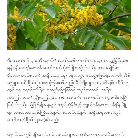
ပိတောက်ပန်းများကို နောင်မျိုးဆက်သစ် လူငယ်များလည်း တွေ့မြင်ရစေ
ရန်၊ မျိုးမသုဉ်းစေရန် ဆက်လက် စိုက်ပျိုးသင့်ပါသည်။ ယခုအချိန်မှာ
ပိတောက်ပင်များကို အချို့သော နေရာများတွင် မတွေ့မမြင်ရတော့ပါ။ အိမ်
ရှေ့များတွင် စိုက်ပျိုး ထားကြသော်လည်း မီးကြိုးများ မလွတ်ခြင်း၊ အိမ်ရှေ့
တွင် ဈေးရောင်းလိုခြင်း စသည်တို့ကြောင့် လည်းကောင်း၊ အခြား
အကြောင်းအမျိုးမျိုးကြောင့်လည်းကောင်း ပိတောက်ပင်များ ရှားပါးနေပြီ
ဖြစ်ပါသည်။ သို့ဖြစ်၍ ရေရှည် တည်တံ့နိုင်ရန် ကျယ်ဝန်းသော ပန်းခြံ၊ မြို့
ရွာ လမ်းဘေး၊ ဘုန်းကြီးကျောင်း၊ စာသင်ကျောင်း အနီးအနားများတွင်
ဆက်လက်စိုက်ပျိူးသင့်ပါသည်။
နောင်အခါတွင် မျိုးဆက်သစ် လူငယ်များသည် ပိတောက်ပင်၊ ပိတောက်