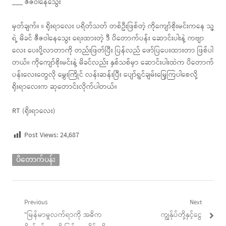
___ ဇီဇဝါနေသွေး
မှတ်ချက်။ ။ ရိုးရာလေး ပရိတ်သတ် တစ်ဦးဖြစ်တဲ့ ကိုကျော်စိုးမင်းကနေ သူ့
ရဲ့ မိခင် ဇီဇဝါနေသွေး ရေးထားတဲ့ ဒီ ပိတောက်ပန်း ဆောင်းပါးနဲ့ ကဗျာ
လေး ပေးပို့လာတာကို တည်းဖြတ်ပြီး ပြန်လည် ဖော်ပြပေးထားတာ ဖြစ်ပါ
တယ်။ ကိုကျော်စိုးမင်းနဲ့ မိခင်လည်း နှစ်သစ်မှာ ဆောင်းပါးထဲက ပိတောက်
ပန်းလေးတွေလို မွှေးကြိုင် လန်းဆန်းပြီး ပျော်ရွှင်ချမ်းမြေ့ကြပါစေလို့
ရိုးရာလေးက ဆုတောင်းလိုက်ပါတယ်။
RT (ရိုးရာလေး)
Post Views:
24,687
ပိတောက်ပန်း
Post
Previous
Next
Previous
Next
“မြန်မာမှုလက်ရာကို အဓိက
ကျွန်ုပ်တို့နှင့်ငွေ
navigation