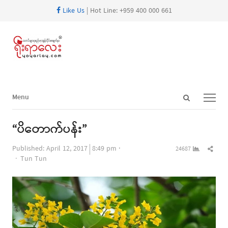
Like Us
| Hot Line: +959 400 000 661
Open
Menu
Menu
search
panel
“ပိတောက်ပန်း”
Shar
Published:
April 12, 2017
8:49 pm
24687
Author
this
Tun Tun
post