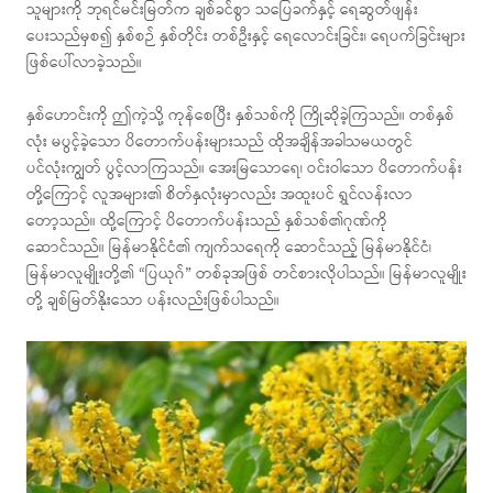
သူများကို ဘုရင်မင်းမြတ်က ချစ်ခင်စွာ သပြေခက်နှင့် ရေဆွတ်ဖျန်း
ပေးသည်မှစ၍ နှစ်စဉ် နှစ်တိုင်း တစ်ဦးနှင့် ရေလောင်းခြင်း၊ ရေပက်ခြင်းများ
ဖြစ်ပေါ်လာခဲ့သည်။
နှစ်ဟောင်းကို ဤကဲ့သို့ ကုန်စေပြီး နှစ်သစ်ကို ကြိုဆိုခဲ့ကြသည်။ တစ်နှစ်
လုံး မပွင့်ခဲ့သော ပိတောက်ပန်းများသည် ထိုအချိန်အခါသမယတွင်
ပင်လုံးကျွတ် ပွင့်လာကြသည်။ အေးမြသောရေ၊ ဝင်းဝါသော ပိတောက်ပန်း
တို့ကြောင့် လူအများ၏ စိတ်နှလုံးမှာလည်း အထူးပင် ရွှင်လန်းလာ
တော့သည်။ ထို့ကြောင့် ပိတောက်ပန်းသည် နှစ်သစ်၏ဂုဏ်ကို
ဆောင်သည်။ မြန်မာနိုင်ငံ၏ ကျက်သရေကို ဆောင်သည့် မြန်မာနိုင်ငံ၊
မြန်မာလူမျိုးတို့၏ “ပြယုဂ်” တစ်ခုအဖြစ် တင်စားလိုပါသည်။ မြန်မာလူမျိုး
တို့ ချစ်မြတ်နိုးသော ပန်းလည်းဖြစ်ပါသည်။