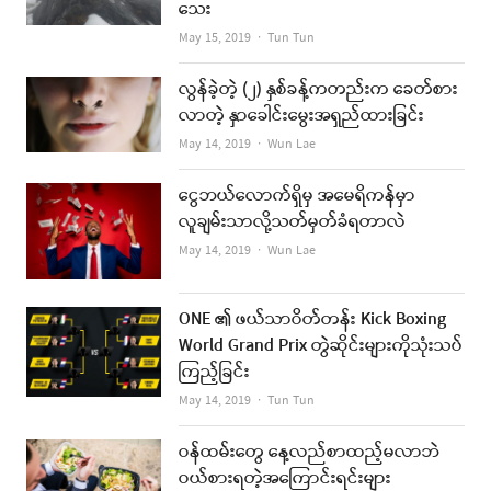
သေး
Author
May 15, 2019
Tun Tun
လွန်ခဲ့တဲ့ (၂) နှစ်ခန့်ကတည်းက ခေတ်စား
လာတဲ့ နှာခေါင်းမွေးအရှည်ထားခြင်း
Author
May 14, 2019
Wun Lae
ငွေဘယ်လောက်ရှိမှ အမေရိကန်မှာ
လူချမ်းသာလို့သတ်မှတ်ခံရတာလဲ
Author
May 14, 2019
Wun Lae
ONE ၏ ဖယ်သာဝိတ်တန်း Kick Boxing
World Grand Prix တွဲဆိုင်းများကိုသုံးသပ်
ကြည့်ခြင်း
Author
May 14, 2019
Tun Tun
ဝန်ထမ်းတွေ နေ့လည်စာထည့်မလာဘဲ
ဝယ်စားရတဲ့အကြောင်းရင်းများ