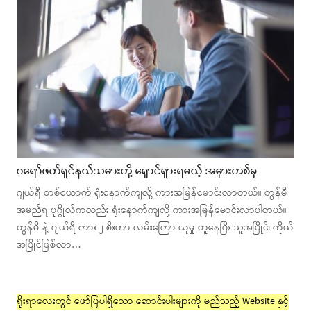
ပရော်ဖက်ရှင်နယ်သမားတို့ ရှောင်ရှားရမယ့် အမှားတစ်ခု
ဂျယ်ရီ တစ်ယောက် ရုံးနောက်ကျလို့ ကားအမြန်မောင်းလာတယ်။ တွန်မီ
အမည်ရ ပုဂ္ဂိုလ်ကလည်း ရုံးနောက်ကျလို့ ကားအမြန်မောင်းလာပါတယ်။
တွန်မီ နဲ့ ဂျယ်ရီ ကား ၂ စီးဟာ လမ်းကြော ယူမှု တူနေပြီး သူအပြိုင်၊ ကိုယ်
အပြိုင်ဖြစ်လာ…
ရိုးရာလေးတွင် ဖော်ပြပါရှိသော ဆောင်းပါးများကို မည်သည့် Website နှင့်