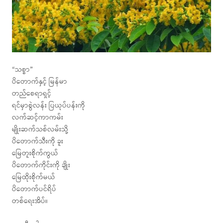
“သစ္စာ”
ပိတောက်နှင့် မြန်မာ
တည်စေရာရှင့်
ရင်မှာစွဲလန်း ပြယုပ်ပန်းကို
လက်ဆင့်ကာကမ်း
မျိုးဆက်သစ်လမ်းသို့
ပိတောက်သီးကို ခူး
မြေတူးစိုက်ကွယ်
ပိတောက်ကိုင်းကို ချိုး
မြေထိုးစိုက်မယ်
ပိတောက်ပင်ရိပ်
တစ်ရေးအိပ်။