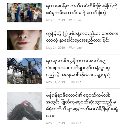
ရထားပေါ်မှာ လက်ထပ်ထိမ်းမြားခဲ့ကြတဲ့
စစ်မှုထမ်းဟောင်း မ နဲ့ မောင် စုံတွဲ
Author
May 15, 2019
Wun Lae
လွန်ခဲ့တဲ့ (၂) နှစ်ခန့်ကတည်းက ခေတ်စား
လာတဲ့ နှာခေါင်းမွေးအရှည်ထားခြင်း
Author
May 14, 2019
Wun Lae
ရတနာကမ်းလွန်သဘာဝဓာတ်ငွေ့
Compressor စက်များရပ်တန့်သွားမှု
ကြောင့် အရေးပေါ်ဝန်အားလျော့မည်
Author
May 14, 2019
Tun Tun
ဖန်ဂန်ရာဇီတောင်၏ ချောက်ကမ်းပါး
အတွင်း ပြုတ်ကျပျောက်ဆုံးသွားသည့် မ
စိမ့်ထက်ကို ရှာဖွေ/ကယ်ဆယ်နိုင်ခြင်းမရှိ
သေး
Author
May 15, 2019
Tun Tun