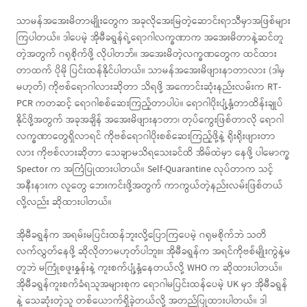
သာမန်အအေးမိတာမျိုးတွေက အခုလိုအေးမြတဲ့ဆောင်းရာသီမှာအဖြစ်များ
ကြပါတယ်။ ဒါပေမဲ့ အိုမီခရွန်ရဲ့ရောဂါလက္ခဏာက အအေးမိတာနဲ့ဆင်တူ
တဲ့အတွက် ဂရုစိုက်ဖို့ လိုပါတဘ်။ အအေးမိတဲ့လက္ခဏတွေက ထင်ထား
တာထက် ပိုမို ပြင်းထန်နိုင်ပါတယ်။ သာမန်အအေးမိဖျားနာတာလား (ဒါမှ
မဟုတ်) ကိုဗစ်ရောဂါလားဆိုတာ သိရဖို့ အကောင်းဆုံးနည်းလမ်းက RT-
PCR ကတဆင့် ရောဂါစစ်ဆေးကြည့်တာပါပဲ။ ရောဂါပိုးပျံ့နှံ့တာထိန်းချုပ်
နိုင်ဖို့အတွက် အခုအချိန် အအေးမိဖျားနာတာ၊ တုပ်ကွေးဖြစ်တာလို ရောဂါ
လက္ခဏာတွေရှိလာရင် ကိုဗစ်ရောဂါပိုးစစ်ဆေးကြည့်ဖို့နဲ့ ရိုးရိုးဖျားတာ
လား ကိုဗစ်လားဆိုတာ သေချာမသိရသေးခင်ထိ အိမ်ထဲမှာ နေဖို့ ပါမောက္ခ
Spector က အကြံပြုထားပါတယ်။ Self-Quarantine လုပ်တာက သင့်
အနီးနားက လူတွေ ဘေးကင်းဖို့အတွက် ကာကွယ်တဲ့နည်းလမ်းဖြစ်တယ်
လို့လည်း ဆိုထားပါတယ်။
အိုမီခရွန်က အရမ်းမပြင်းထန်ဘူးလို့ပြောကြပေမဲ့ ဂရုမစိုက်ဘဲ သတိ
လက်လွှတ်နေဖို့ ဆိုလိုတာမဟုတ်ပါဘူး။ အိုမီခရွန်က အရင်ကိုဗစ်မျိုးကွဲနဲ့မ
တူဘဲ မကြုံစဖူးနှုန်းနဲ့ ကူးစက်ပျံ့နှံ့နေတယ်လို့ WHO က ဆိုထားပါတယ်။
အိုမီခရွန်ကူးစက်ခံရသူအများစုက ရောဂါမပြင်းထန်ပေမဲ့ UK မှာ အိုမီခရွန်
နဲ့ သေဆုံးတဲ့သူ တစ်ယောက်ရှိခဲ့တယ်လို့ အတည်ပြုထားပါတယ်။ ဒါ