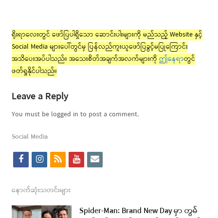
ရိုးရာလေးတွင် ဖော်ပြပါရှိသော ဆောင်းပါးများကို မည်သည့် Website နှင့်
Social Media များပေါ်တွင်မှ ပြန်လည်ကူးယူဖော်ပြခွင့်မပြုကြောင်း
အသိပေးအပ်ပါသည်။ အသေးစိတ်အချက်အလက်များကို
ဤနေရာ
တွင်
ဖတ်ရှုနိုင်ပါသည်။
Leave a Reply
You must be logged in to post a comment.
Social Media
f
i
r
y
e
a
n
s
o
m
c
s
s
u
a
နောက်ဆုံးသတင်းများ
e
t
t
i
Spider-Man: Brand New Day မှာ တွမ်