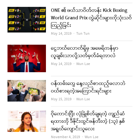
ONE ၏ ဖယ်သာဝိတ်တန်း Kick Boxing
World Grand Prix တွဲဆိုင်းများကိုသုံးသပ်
ကြည့်ခြင်း
Author
May 14, 2019
Tun Tun
ငွေဘယ်လောက်ရှိမှ အမေရိကန်မှာ
လူချမ်းသာလို့သတ်မှတ်ခံရတာလဲ
Author
May 14, 2019
Wun Lae
ဝန်ထမ်းတွေ နေ့လည်စာထည့်မလာဘဲ
ဝယ်စားရတဲ့အကြောင်းရင်းများ
Author
May 15, 2019
Wun Lae
ပိုကောင်းပြီး လုံခြုံစိတ်ချရတဲ့ ကျည်ဆံ
ရထားကို ဒီဇိုင်းထွင်ဖန်တီးတဲ့ (၁၃) နှစ်
အရွယ်ကျောင်းသူလေး
Author
November 4, 2019
Wun Lae