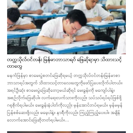
တက္ကသိုလ်ဝင်တန်း မြန်မာဘာသာရပ် ဖြေဆိုရာမှာ သိထားသင့်
တာတွေ
မနက်ဖြန်မှာ စာမေးပွဲစတင်ဖြေဆိုရမယ့် တက္ကသိုလ်ဝင်တန်းမြန်မာစာ
ဘာသာရပ်အတွက် သိထားသင့်တာလေးတွေကိုဖော်ပြပေးလိုက်ပါတယ်။
အရင်ဦးဆုံး စာမေးပွဲဖြေဆိုတော့မယ်ဆိုရင် မေးခွန်းကို မကျော်ပါနဲ့။
အစဉ်လိုက်ဖြေဆိုပါ။ လက်ရေးလက်သားကိုလည်း သပ်သပ်ရပ်ရပ်ဖြစ်ဖို့
ဂရုစိုက်ရပါမယ်။ မေးခွန်းနံပါတ်ကိုလည်း မှန်အောင်တပ်ရမယ်။ မှန်မမှန်
ပြန်စစ်ဆေးဖို့လည်း မမေ့ပါနဲ့။ နာရီကိုလည်း ကြည့်ကြည့်ပေးပါ။ အချိန်
လောက်အောင်ဖြေဆိုတတ်ရပါမယ်။…