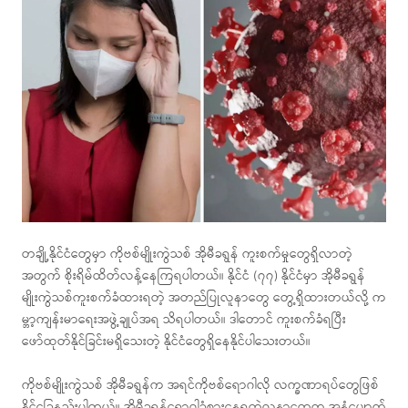
တချို့နိုင်ငံတွေမှာ ကိုဗစ်မျိုးကွဲသစ် အိုမီခရွန် ကူးစက်မှုတွေရှိလာတဲ့
အတွက် စိုးရိမ်ထိတ်လန့်နေကြရပါတယ်။ နိုင်ငံ (၇၇) နိုင်ငံမှာ အိုမီခရွန်
မျိုးကွဲသစ်ကူးစက်ခံထားရတဲ့ အတည်ပြုလူနာတွေ တွေ့ရှိထားတယ်လို့ က
မ္ဘာ့ကျန်းမာရေးအဖွဲ့ချုပ်အရ သိရပါတယ်။ ဒါတောင် ကူးစက်ခံရပြီး
ဖော်ထုတ်နိုင်ခြင်းမရှိသေးတဲ့ နိုင်ငံတွေရှိနေနိုင်ပါသေးတယ်။
ကိုဗစ်မျိုးကွဲသစ် အိုမီခရွန်က အရင်ကိုဗစ်ရောဂါလို လက္ခဏာရပ်တွေဖြစ်
နိုင်ခြေနည်းပါတယ်။ အိုမီခရွန်ရောဂါခံစားနေရတဲ့လူနာတွေက အနံ့ပျောက်