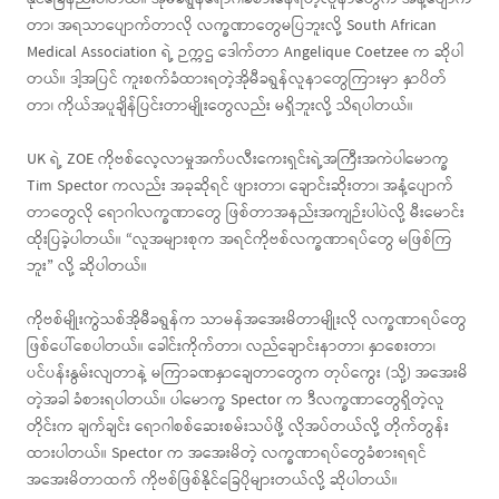
တာ၊ အရသာပျောက်တာလို လက္ခဏာတွေမပြဘူးလို့ South African
Medical Association ရဲ့ ဉက္ကဌ ဒေါက်တာ Angelique Coetzee က ဆိုပါ
တယ်။ ဒါ့အပြင် ကူးစက်ခံထားရတဲ့အိုမီခရွန်လူနာတွေကြားမှာ နှာပိတ်
တာ၊ ကိုယ်အပူချိန်ပြင်းတာမျိုးတွေလည်း မရှိဘူးလို့ သိရပါတယ်။
UK ရဲ့ ZOE ကိုဗစ်လေ့လာမှုအက်ပလီးကေးရှင်းရဲ့အကြီးအကဲပါမောက္ခ
Tim Spector ကလည်း အခုဆိုရင် ဖျားတာ၊ ချောင်းဆိုးတာ၊ အနံ့ပျောက်
တာတွေလို ရောဂါလက္ခဏာတွေ ဖြစ်တာအနည်းအကျဉ်းပါပဲလို့ မီးမောင်း
ထိုးပြခဲ့ပါတယ်။ “လူအများစုက အရင်ကိုဗစ်လက္ခဏာရပ်တွေ မဖြစ်ကြ
ဘူး” လို့ ဆိုပါတယ်။
ကိုဗစ်မျိုးကွဲသစ်အိုမီခရွန်က သာမန်အအေးမိတာမျိုးလို လက္ခဏာရပ်တွေ
ဖြစ်ပေါ်စေပါတယ်။ ခေါင်းကိုက်တာ၊ လည်ချောင်းနာတာ၊ နှာစေးတာ၊
ပင်ပန်းနွမ်းလျတာနဲ့ မကြာခဏနှာချေတာတွေက တုပ်ကွေး (သို့) အအေးမိ
တဲ့အခါ ခံစားရပါတယ်။ ပါမောက္ခ Spector က ဒီလက္ခဏာတွေရှိတဲ့လူ
တိုင်းက ချက်ချင်း ရောဂါစစ်ဆေးစမ်းသပ်ဖို့ လိုအပ်တယ်လို့ တိုက်တွန်း
ထားပါတယ်။ Spector က အအေးမိတဲ့ လက္ခဏာရပ်တွေခံစားရရင်
အအေးမိတာထက် ကိုဗစ်ဖြစ်နိုင်ခြေပိုများတယ်လို့ ဆိုပါတယ်။