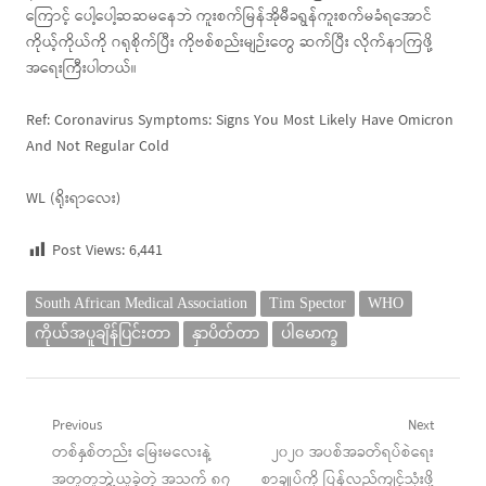
ကြောင့် ပေါ့ပေါ့ဆဆမနေဘဲ ကူးစက်မြန်အိုမီခရွန်ကူးစက်မခံရအောင်
ကိုယ့်ကိုယ်ကို ဂရုစိုက်ပြီး ကိုဗစ်စည်းမျဉ်းတွေ ဆက်ပြီး လိုက်နာကြဖို့
အရေးကြီးပါတယ်။
Ref: Coronavirus Symptoms: Signs You Most Likely Have Omicron
And Not Regular Cold
WL (ရိုးရာလေး)
Post Views:
6,441
South African Medical Association
Tim Spector
WHO
ကိုယ်အပူချိန်ပြင်းတာ
နှာပိတ်တာ
ပါမောက္ခ
Post
Previous
Next
Previous
Next
တစ်နှစ်တည်း မြေးမလေးနဲ့
၂၀၂၀ အပစ်အခတ်ရပ်စဲရေး
navigation
post:
post:
အတူတူဘွဲ့ယူခဲ့တဲ့ အသက် ၈၇
စာချုပ်ကို ပြန်လည်ကျင့်သုံးဖို့