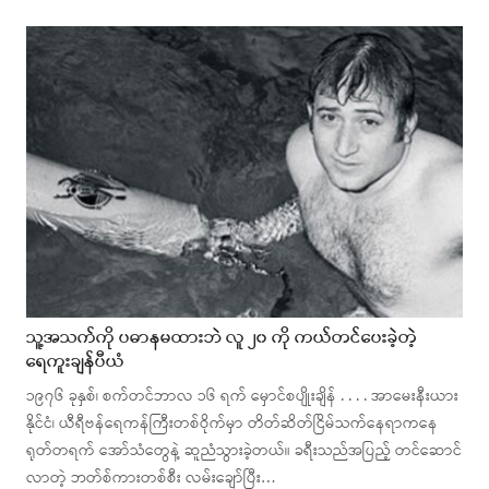
သူ့အသက်ကို ပဓာနမထားဘဲ လူ ၂၀ ကို ကယ်တင်ပေးခဲ့တဲ့
ရေကူးချန်ပီယံ
၁၉၇၆ ခုနှစ်၊ စက်တင်ဘာလ ၁၆ ရက် မှောင်စပျိုးချိန် . . . . အာမေးနီးယား
နိုင်ငံ၊ ယီရီဗန်ရေကန်ကြီးတစ်ဝိုက်မှာ တိတ်ဆိတ်ငြိမ်သက်နေရာကနေ
ရုတ်တရက် အော်သံတွေနဲ့ ဆူညံသွားခဲ့တယ်။ ခရီးသည်အပြည့် တင်ဆောင်
လာတဲ့ ဘတ်စ်ကားတစ်စီး လမ်းချော်ပြီး…