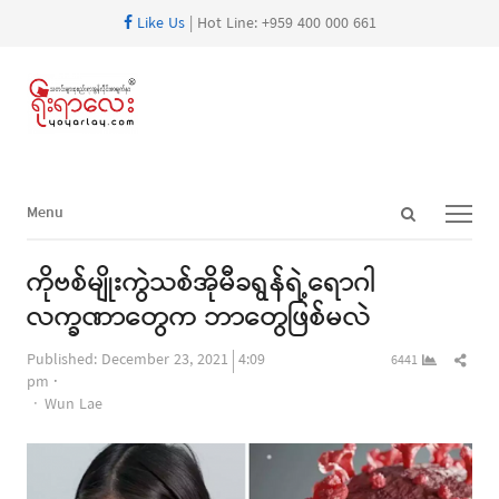
Like Us
| Hot Line: +959 400 000 661
Open
Menu
Menu
search
panel
ကိုဗစ်မျိုးကွဲသစ်အိုမီခရွန်ရဲ့ရောဂါ
လက္ခဏာတွေက ဘာတွေဖြစ်မလဲ
Shar
Published:
December 23, 2021
4:09
6441
this
pm
Author
post
Wun Lae