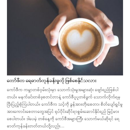
ကော်ဖီက ရေဓာတ်ကုန်ခန်းမှုကို ဖြစ်စေနိုင်သလား
ကော်ဖီက ကမ္ဘာတစ်ဝှမ်းလုံးမှာ သောက်သုံးမှုအများဆုံး ဖျော်ရည်ဖြစ်ပါ
တယ်။ မနက်ခင်းတစ်ခုစတင်တာနဲ့ ကော်ဖီပူပူတစ်ခွက် သောက်လိုက်ရမှ
ပြီးပြည့်စုံကြပါတယ်။ ကော်ဖီက သင့်ကို ခွန်အားတိုးစေတာ၊ စိတ်ပျော်ရွှင်မှု
အားကောင်းစေတာတွေအပြင် ရုပ်ပိုင်းဆိုင်ရာစွမ်းဆောင်နိုင်ရည် မြင့်မား
စေပါတယ်။ ဒါပေမဲ့ တစ်နေ့ကို ကော်ဖီအများကြီး သောက်မယ်ဆိုရင် ရေ
ဓာတ်ကုန်ခန်းတတ်တယ်လို့လည်း…