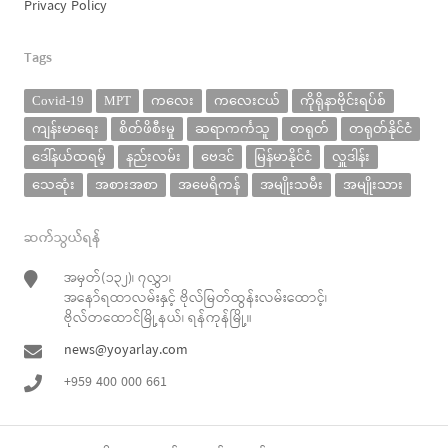
Privacy Policy
Tags
Covid-19
MPT
ကလေး
ကလေးငယ်
ကိုရိုနာဗိုင်းရပ်စ်
ကျန်းမာရေး
စိတ်ဖိစီးမှု
ဆရာကင်္ကသူ
တရုတ်
တရုတ်နိုင်ငံ
ဒေါ်နယ်ထရမ့်
နည်းလမ်း
ဗေဒင်
မြန်မာနိုင်ငံ
လှူဒါန်း
သေဆုံး
အစားအစာ
အမေရိကန်
အမျိုးသမီး
အမျိုးသား
ဆက်သွယ်ရန်
အမှတ်(၁၃၂)၊ ၇လွှာ၊
အနော်ရထာလမ်းနှင့် ဗိုလ်မြတ်ထွန်းလမ်းထောင့်၊
ဗိုလ်တထောင်မြို့နယ်၊ ရန်ကုန်မြို့။
news@yoyarlay.com
+959 400 000 661