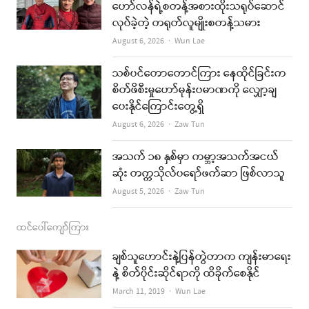
b
a
u
l
ဟော်လန်ရဲ့စတန့်အစားထိုးသရုပ်ဆောင်
လုပ်ခဲ့တဲ့ တရုတ်လူမျိုးစတန့်သမား
o
g
b
Author
August 6, 2026
Wun Lae
o
r
e
k
a
သစ်ပင်တောတောင်ကြား နေထိုင်ခြင်းက
စိတ်ဖိစီးမှုဟော်မုန်းပမာဏကို လျှော့ချ
m
ပေးနိုင်ကြောင်းတွေ့ရှိ
Author
August 6, 2026
Zaw Tun
အသက် ၁၈ နှစ်မှာ ကမ္ဘာ့အသက်အငယ်
ဆုံး တက္ကသိုလ်ပရော်ဖက်ဆာ ဖြစ်လာသူ
Author
August 5, 2026
Zaw Tun
ထင်ပေါ်ကျော်ကြား
ချစ်သူဟောင်းနဲ့ပြန်တွဲတာက ကျန်းမာရေး
နဲ့ စိတ်ပိုင်းဆိုင်ရာကို ထိခိုက်စေနိုင်
Author
March 11, 2019
Wun Lae