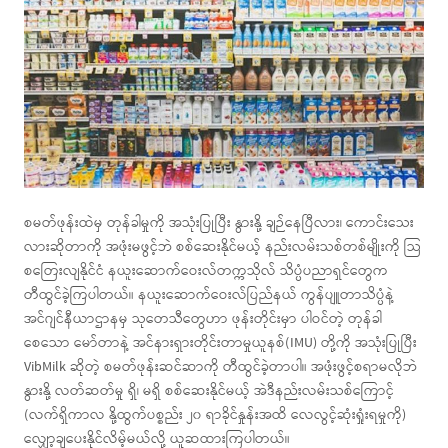
စမတ်ဖုန်းထဲမှ တုန်ခါမှုကို အသုံးပြုပြီး နွားနို့ ချဉ်နေပြီလား၊ ကောင်းသေး
လားဆိုတာကို အဖုံးမဖွင့်ဘဲ စစ်ဆေးနိုင်မယ့် နည်းလမ်းသစ်တစ်မျိုးကို သြ
စတြေးလျနိုင်ငံ နယူးဆောက်ဝေးလ်တက္ကသိုလ် သိပ္ပံပညာရှင်တွေက
တီထွင်ခဲ့ကြပါတယ်။ နယူးဆောက်ဝေးလ်ပြည်နယ် ကွန်ပျူတာသိပ္ပံနဲ့
အင်ဂျင်နီယာဌာနမှ သုတေသီတွေဟာ ဖုန်းတိုင်းမှာ ပါဝင်တဲ့ တုန်ခါ
စေသော မော်တာနဲ့ အင်နားရှားတိုင်းတာမှုယူနစ်(IMU) တို့ကို အသုံးပြုပြီး
VibMilk ဆိုတဲ့ စမတ်ဖုန်းဆင်ဆာကို တီထွင်ခဲ့တာပါ။ အဖုံးဖွင့်စရာမလိုဘဲ
နွားနို့ လတ်ဆတ်မှု ရှိ၊ မရှိ စစ်ဆေးနိုင်မယ့် အဲဒီနည်းလမ်းသစ်ကြောင့်
(လက်ရှိကာလ နို့ထွက်ပစ္စည်း ၂၀ ရာခိုင်နှုန်းအထိ လေလွင့်ဆုံးရှုံးရမှုကို)
လျှော့ချပေးနိုင်လိမ့်မယ်လို့ ယူဆထားကြပါတယ်။