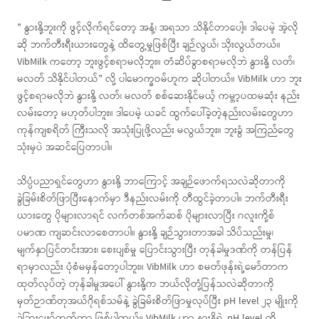
” နွားနို့ဘူးကို ဖွင့်လိုက်ရင်တော့ အနံ့၊ အရသာ သိနိုင်တာပေါ့။ ဒါပေမဲ့ အဲ့လို
ဆို ဘက်တီးရီးယားတွေနဲ့ ထိတွေ့မှုဖြစ်ပြီး ချဉ်လွယ်၊ သိုးလွယ်တယ်။
VibMilk ကတော့ ဘူးဖွင့်စရာမလိုဘူး။ တံဆိပ်ခွာစရာမလိုဘဲ နွားနို့ လတ်၊
မလတ် သိနိုင်ပါတယ်” လို့ ပါမောက္ခဝမ်ဟူက ဆိုပါတယ်။ VibMilk ဟာ ဘူး
ဖွင့်စရာမလိုဘဲ နွားနို့ လတ်၊ မလတ် စစ်ဆေးနိုင်မယ့် ကမ္ဘာ့ပထမဆုံး နည်း
လမ်းတော့ မဟုတ်ပါဘူး။ ဒါပေမဲ့ ယခင် ထွက်ပေါ်ခဲ့တဲ့နည်းလမ်းတွေဟာ
ကုန်ကျစရိတ် ကြီးသလို အသုံးပြုဖို့လည်း မလွယ်ဘူး။ ဘူးခွံ အကြည်တွေ
သုံးမှပဲ အဆင်ပြေတာပါ။
သိပ္ပံပညာရှင်တွေဟာ နွားနို့ ဘာကြောင့် အချဉ်ဖောက်ရသလဲဆိုတာကို
ခွဲခြမ်းစိတ်ဖြာပြီးနောက်မှာ ဒီနည်းလမ်းကို တီထွင်ခဲ့တာပါ။ ဘက်တီးရီး
ယားတွေ ပိုများလာရင် လက်တစ်အက်ဆစ် ပိုများလာပြီး ဂလူးကို့စ်
ပမာဏ ကျဆင်းလာစေတာပါ။ နွားနို့ ချဉ်သွားတာအခါ သိပ်သည်းမှု၊
မျက်နှာပြင်တင်းအား၊ စေးပျစ်မှု ပြောင်းသွားပြီး တုန်ခါမှုဒဏ်ကို တန်ပြန်
ရာမှာလည်း ပုံစံမမှန်တော့ပါဘူး။ VibMilk ဟာ စမတ်ဖုန်းရဲ့မော်တာက
ထုတ်လုပ်တဲ့ တုန်ခါမှုအပေါ် နွားနို့က ဘယ်လိုတုံ့ပြန်သလဲဆိုတာကို
မှတ်ဉာဏ်တုအယ်ဂိုရစ်သမ်နဲ့ ခွဲခြမ်းစိတ်ဖြာမှုလုပ်ပြီး pH level ၂၃ မျိုးကို
ခွဲခြားဖော်ထုတ်တာ ဖြစ်ပါတယ်။ VibMilk ဟာ နွားနို့ရဲ့ pH level ကို