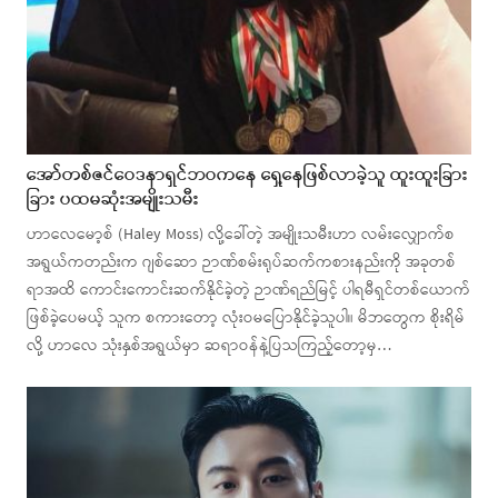
အော်တစ်ဇင်ဝေဒနာရှင်ဘဝကနေ ရှေ့နေဖြစ်လာခဲ့သူ ထူးထူးခြား
ခြား ပထမဆုံးအမျိုးသမီး
ဟာလေမော့စ် (Haley Moss) လို့ခေါ်တဲ့ အမျိုးသမီးဟာ လမ်းလျှောက်စ
အရွယ်ကတည်းက ဂျစ်ဆော ဉာဏ်စမ်းရုပ်ဆက်ကစားနည်းကို အခုတစ်
ရာအထိ ကောင်းကောင်းဆက်နိုင်ခဲ့တဲ့ ဉာဏ်ရည်မြင့် ပါရမီရှင်တစ်ယောက်
ဖြစ်ခဲ့ပေမယ့် သူက စကားတော့ လုံးဝမပြောနိုင်ခဲ့သူပါ။ မိဘတွေက စိုးရိမ်
လို့ ဟာလေ သုံးနှစ်အရွယ်မှာ ဆရာဝန်နဲ့ပြသကြည့်တော့မှ…