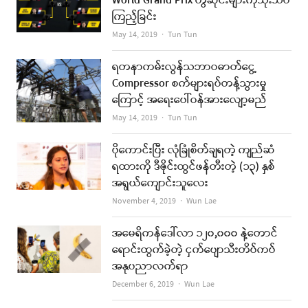
World Grand Prix တွဲဆိုင်းများကိုသုံးသပ်
ကြည့်ခြင်း
Author
May 14, 2019
Tun Tun
ရတနာကမ်းလွန်သဘာဝဓာတ်ငွေ့
Compressor စက်များရပ်တန့်သွားမှု
ကြောင့် အရေးပေါ်ဝန်အားလျော့မည်
Author
May 14, 2019
Tun Tun
ပိုကောင်းပြီး လုံခြုံစိတ်ချရတဲ့ ကျည်ဆံ
ရထားကို ဒီဇိုင်းထွင်ဖန်တီးတဲ့ (၁၃) နှစ်
အရွယ်ကျောင်းသူလေး
Author
November 4, 2019
Wun Lae
အမေရိကန်ဒေါ်လာ ၁၂၀,၀၀၀ နဲ့တောင်
ရောင်းထွက်ခဲ့တဲ့ ငှက်ပျောသီးတိပ်ကပ်
အနုပညာလက်ရာ
Author
December 6, 2019
Wun Lae