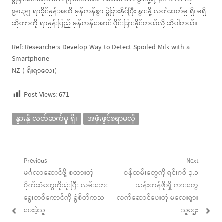
၉၈.၃၅ ရာခိုင်နှုန်းအထိ မှန်ကန်စွာ ခွဲခြားနိုင်ပြီး နွားနို့ လတ်ဆတ်မှု ရှိ၊ မရှိ
ဆိုတာကို ရာနှုန်းပြည့် မှန်ကန်အောင် ပိုင်းခြားနိုင်တယ်လို့ ဆိုပါတယ်။
Ref: Researchers Develop Way to Detect Spoiled Milk with a
Smartphone
NZ ( ရိုးရာလေး)
Post Views:
671
နွားနို့ လတ်ဆက်မှု ရှိ၊
အဖုံးဖွင့်စရာမလို
Post
Previous
Next
Previous
Next
မင်္ဂလာဆောင်ဖို့ စုထားတဲ့
ဝန်ထမ်းတွေကို ရင်းဂစ် ၃.၁
navigation
post:
post:
ပိုက်ဆံတွေကိုသုံးပြီး လမ်းဘေး
သန်းတန်ဖိုးရှိ ကားတွေ
ခွေးတစ်ကောင်ကို ခွဲစိတ်ကုသ
လက်ဆောင်ပေးတဲ့ မလေးရှား
ပေးခဲ့သူ
သူဌေး