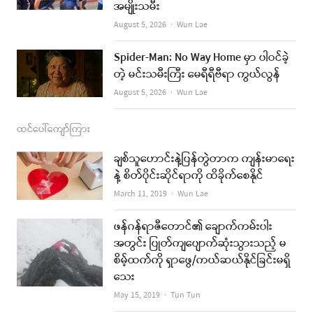
အမျိုးသမီး
m
Author
August 5, 2026
Wun Lae
Spider-Man: No Way Home မှာ ပါဝင်ခဲ့
တဲ့ မင်းသမီးကြီး မေရီရီဗီရာ ကွယ်လွန်
Author
August 5, 2026
Wun Lae
ထင်ပေါ်ကျော်ကြား
ချစ်သူဟောင်းနဲ့ပြန်တွဲတာက ကျန်းမာရေး
နဲ့ စိတ်ပိုင်းဆိုင်ရာကို ထိခိုက်စေနိုင်
Author
March 11, 2019
Wun Lae
ဖန်ဂန်ရာဇီတောင်၏ ချောက်ကမ်းပါး
အတွင်း ပြုတ်ကျပျောက်ဆုံးသွားသည့် မ
စိမ့်ထက်ကို ရှာဖွေ/ကယ်ဆယ်နိုင်ခြင်းမရှိ
သေး
Author
May 15, 2019
Tun Tun