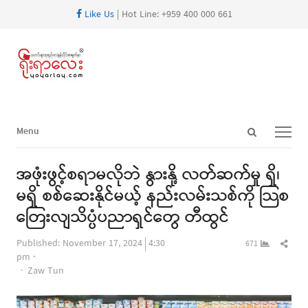
Like Us
| Hot Line: +959 400 000 661
Open
Menu
Menu
search
panel
အဖုံးဖွင့်စရာမလိုဘဲ နွားနို့ လတ်ဆက်မှု ရှိ၊
မရှိ စစ်ဆေးနိုင်မယ့် နည်းလမ်းသစ်ကို သြစ
တြေးလျသိပ္ပံပညာရှင်တွေ တီထွင်
Shar
Published:
November 17, 2024
4:30
671
this
pm
Author
post
Zaw Tun