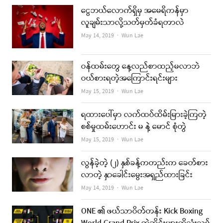
ငွေဘယ်လောက်ရှိမှ အမေရိကန်မှာ
လူချမ်းသာလို့သတ်မှတ်ခံရတာလဲ
Author
May 14, 2019
Wun Lae
ဝန်ထမ်းတွေ နေ့လည်စာထည့်မလာဘဲ
ဝယ်စားရတဲ့အကြောင်းရင်းများ
Author
May 15, 2019
Wun Lae
ရထားပေါ်မှာ လက်ထပ်ထိမ်းမြားခဲ့ကြတဲ့
စစ်မှုထမ်းဟောင်း မ နဲ့ မောင် စုံတွဲ
Author
May 15, 2019
Wun Lae
လွန်ခဲ့တဲ့ (၂) နှစ်ခန့်ကတည်းက ခေတ်စား
လာတဲ့ နှာခေါင်းမွေးအရှည်ထားခြင်း
Author
May 14, 2019
Wun Lae
ONE ၏ ဖယ်သာဝိတ်တန်း Kick Boxing