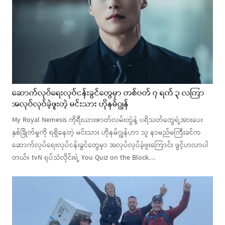
ဆောက်လုပ်ရေးလုပ်ငန်းခွင်တွေမှာ တစ်ပတ် ၇ ရက် ၃ လကြာ
အလုပ်လုပ်ခဲ့ဖူးတဲ့ မင်းသား ဟိုနမ်ဂျွန်
My Royal Nemesis ကိုရီးယားဇာတ်လမ်းတွဲနဲ့ ပရိသတ်တွေရဲ့အားပေး
နှစ်ခြိုက်မှုကို ရရှိနေတဲ့ မင်းသား ဟိုနမ်ဂျွန်ဟာ သူ နာမည်မကြီးခင်က
ဆောက်လုပ်ရေးလုပ်ငန်းခွင်တွေမှာ အလုပ်လုပ်ခဲ့ဖူးကြောင်း ဖွင့်ဟလာပါ
တယ်။ tvN ရုပ်သံလိုင်းရဲ့ You Quiz on the Block…