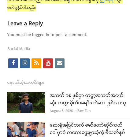
အသိပေးအပ်ပါသည်။ အသေးစိတ်အချက်အလက်များကို
ဤနေရာ
တွင်
ဖတ်ရှုနိုင်ပါသည်။
Leave a Reply
You must be logged in to post a comment.
Social Media
f
i
r
y
e
a
n
s
o
m
c
s
s
u
a
နောက်ဆုံးသတင်းများ
e
t
t
i
အသက် ၁၈ နှစ်မှာ ကမ္ဘာ့အသက်အငယ်
b
a
u
l
ဆုံး တက္ကသိုလ်ပရော်ဖက်ဆာ ဖြစ်လာသူ
o
g
b
Author
August 5, 2026
Zaw Tun
o
r
e
ဆေးရုံအပြင်ဘက် မော်တော်ဆိုင်ကယ်
k
a
ပေါ်မှာပဲ ကလေးမွေးဖွားခဲ့တဲ့ ဗီယက်နမ်