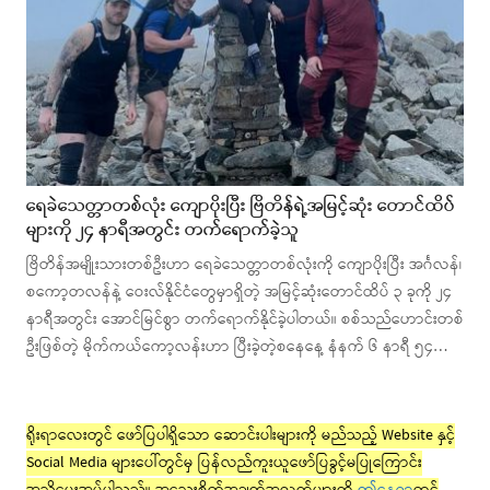
ရေခဲသေတ္တာတစ်လုံး ကျောပိုးပြီး ဗြိတိန်ရဲ့အမြင့်ဆုံး တောင်ထိပ်
များကို ၂၄ နာရီအတွင်း တက်ရောက်ခဲ့သူ
ဗြိတိန်အမျိုးသားတစ်ဦးဟာ ရေခဲသေတ္တာတစ်လုံးကို ကျောပိုးပြီး အင်္ဂလန်၊
စကော့တလန်နဲ့ ဝေးလ်နိုင်ငံတွေမှာရှိတဲ့ အမြင့်ဆုံးတောင်ထိပ် ၃ ခုကို ၂၄
နာရီအတွင်း အောင်မြင်စွာ တက်ရောက်နိုင်ခဲ့ပါတယ်။ စစ်သည်ဟောင်းတစ်
ဦးဖြစ်တဲ့ မိုက်ကယ်ကော့လန်းဟာ ပြီးခဲ့တဲ့စနေနေ့ နံနက် ၆ နာရီ ၅၄…
ရိုးရာလေးတွင် ဖော်ပြပါရှိသော ဆောင်းပါးများကို မည်သည့် Website နှင့်
Social Media များပေါ်တွင်မှ ပြန်လည်ကူးယူဖော်ပြခွင့်မပြုကြောင်း