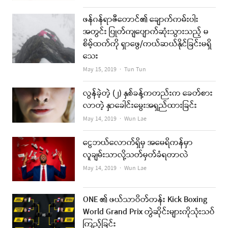
ဖန်ဂန်ရာဇီတောင်၏ ချောက်ကမ်းပါး
အတွင်း ပြုတ်ကျပျောက်ဆုံးသွားသည့် မ
စိမ့်ထက်ကို ရှာဖွေ/ကယ်ဆယ်နိုင်ခြင်းမရှိ
သေး
Author
May 15, 2019
Tun Tun
လွန်ခဲ့တဲ့ (၂) နှစ်ခန့်ကတည်းက ခေတ်စား
လာတဲ့ နှာခေါင်းမွေးအရှည်ထားခြင်း
Author
May 14, 2019
Wun Lae
ငွေဘယ်လောက်ရှိမှ အမေရိကန်မှာ
လူချမ်းသာလို့သတ်မှတ်ခံရတာလဲ
Author
May 14, 2019
Wun Lae
ONE ၏ ဖယ်သာဝိတ်တန်း Kick Boxing
World Grand Prix တွဲဆိုင်းများကိုသုံးသပ်
ကြည့်ခြင်း