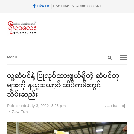
Like Us
| Hot Line: +959 400 000 661
Open
Menu
Menu
search
panel
လူ့ဆံပင်နဲ့ ပြုလုပ်ထားဖွယ်ရှိတဲ့ ဆံပင်တု
များကို နယူးယော့ခ် ဆိပ်ကမ်းတွင်
သိမ်းဆည်း
Shar
Published:
July 3, 2020
5:26 pm
2601
Author
this
Zaw Tun
post