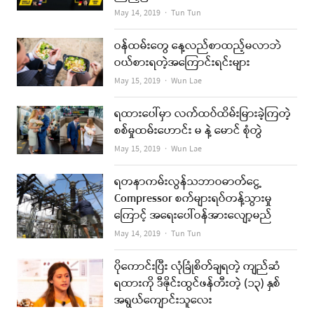
Author
May 14, 2019
Tun Tun
ဝန်ထမ်းတွေ နေ့လည်စာထည့်မလာဘဲ
ဝယ်စားရတဲ့အကြောင်းရင်းများ
Author
May 15, 2019
Wun Lae
ရထားပေါ်မှာ လက်ထပ်ထိမ်းမြားခဲ့ကြတဲ့
စစ်မှုထမ်းဟောင်း မ နဲ့ မောင် စုံတွဲ
Author
May 15, 2019
Wun Lae
ရတနာကမ်းလွန်သဘာဝဓာတ်ငွေ့
Compressor စက်များရပ်တန့်သွားမှု
ကြောင့် အရေးပေါ်ဝန်အားလျော့မည်
Author
May 14, 2019
Tun Tun
ပိုကောင်းပြီး လုံခြုံစိတ်ချရတဲ့ ကျည်ဆံ
ရထားကို ဒီဇိုင်းထွင်ဖန်တီးတဲ့ (၁၃) နှစ်
အရွယ်ကျောင်းသူလေး