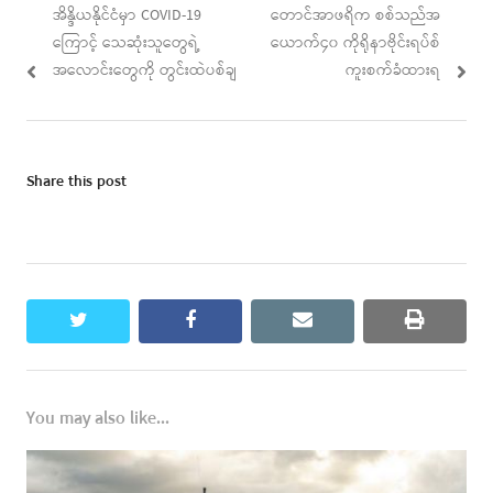
Previous
Next
အိန္ဒိယနိုင်ငံမှာ COVID-19
တောင်အာဖရိက စစ်သည်အ
navigation
post:
post:
ကြောင့် သေဆုံးသူတွေရဲ့
ယောက်၄၀ ကိုရိုနာဗိုင်းရပ်စ်
အလောင်းတွေကို တွင်းထဲပစ်ချ
ကူးစက်ခံထားရ
Share this post
twitter
facebook
email
print
You may also like...