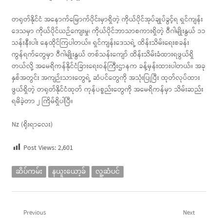
တရုတ်နိုင်ငံ အနောက်မြောက်ပိုင်းမှာရှိတဲ့ ကိုယ်ပိုင်အုပ်ချုပ်ခွင့်ရ ရှင်ကျန်း
ဒေသမှာ ကိုယ်ပိုင်ယဉ်ကျေးမှု၊ ကိုယ်ပိုင်ဘာသာစကားရှိတဲ့ ဝီဂါမျိုးနွယ် ၁၁
သန်းနီးပါး နေထိုင်ကြပါတယ်။ ရှင်ကျန်းဒေသရဲ့ ထိန်းသိမ်းရေးစခန်း
ကွန်ရက်တွေမှာ ဝီဂါမျိုးနွယ် တစ်သန်းကျော် ထိန်းသိမ်းခံထားရဖွယ်ရှိ
တယ်လို့ အမေရိကန်နိုင်ငံခြားရေးဝန်ကြီးဌာနက ခန့်မှန်းထားပါတယ်။ အခု
နှစ်အတွင်း အကျဉ်းသားတွေရဲ့ ဆံပင်တွေကို အသုံးပြုပြီး ထုတ်လုပ်ထား
ဖွယ်ရှိတဲ့ တရုတ်နိုင်ငံထုတ် ကုန်ပစ္စည်းတွေကို အမေရိကန်မှာ သိမ်းဆည်း
ရမိခဲ့တာ ၂ ကြိမ်ရှိပါပြီ။
Nz (ရိုးရာလေး)
Post Views:
2,601
ဆိပ်ကမ်း
နယူးယော့ခ်
လူ့ဆံပင်
Post
Previous
Next