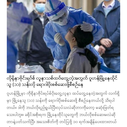
ကိုရိုနာဗိုင်းရပ်စ် လူနာသစ်ထပ်တွေ့တဲ့အတွက် ဝူဟန်မြို့နေထိုင်
သူ (၁၁) သန်းကို ရောဂါပိုးစစ်ဆေးဖို့စီစဉ်နေ
ဝူဟန်မြို့မှာ ကိုရိုနာဗိုင်းရပ်စ်ပိုးတွေ့လူနာ ထပ်တွေ့နေတဲ့အတွက် လက်ရှိ
မှာ မြို့နေသူ (၁၁) သန်းကို ရောဂါပိုးစစ်ဆေးဖို့ စီစဉ်နေတယ်လို့ သိရပါ
တယ်။ ဒါကို ဘယ်လိုရည်ရွယ်ပြီးလုပ်သလဲဆိုတာကိုတော့ မဆုံးဖြတ်ရ
သေးပါဘူး။ ခရိုင်အစိုးရက မြို့နေထိုင်သူတွေကို ဘယ်လိုစစ်ဆေးမလဲဆို
တာနဲ့ပတ်သက်ပြီး အသေးစိတ်ကို တင်ပြဖို့ ၁၀ ရက်အချိန်ပေးထားတယ်