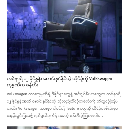
တစ်နာရီ ၁၂ မိုင်နှုန်း မောင်းနှင်နိုင်တဲ့ ထိုင်ခုံကို Volkswagen
ကုမ္ပဏီက ဖန်တီး
Volkswagen ကားကုမ္ပဏီရဲ့ ဒီဇိုင်နာတွေနဲ့ အင်ဂျင်နီယာတွေက တစ်နာရီ
၁၂ မိုင်နှုန်းအထိ မောင်းနှင်နိုင်တဲ့ ဆုံလည်ထိုင်ခုံတစ်လုံးကို တီထွင်ခဲ့ကြပါ
တယ်။ Volkswagen ကားမှာ ပါဝင်တဲ့ feature တွေကို ထိုင်ခုံတစ်လုံးမှာ
ထည့်သွင်းပြသဖို့ ရည်ရွယ်ချက်နဲ့ အခုလို ဖန်တီးခဲ့ကြတာပါ။…