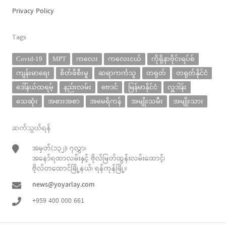
Privacy Policy
Tags
Covid-19
MPT
ကလေး
ကလေးငယ်
ကိုရိုနာဗိုင်းရပ်စ်
ကျန်းမာရေး
စိတ်ဖိစီးမှု
ဆရာကင်္ကသူ
တရုတ်
တရုတ်နိုင်ငံ
ဒေါ်နယ်ထရမ့်
နည်းလမ်း
ဗေဒင်
မြန်မာနိုင်ငံ
လှူဒါန်း
သေဆုံး
အစားအစာ
အမေရိကန်
အမျိုးသမီး
အမျိုးသား
ဆက်သွယ်ရန်
အမှတ်(၁၃၂)၊ ၇လွှာ၊
အနော်ရထာလမ်းနှင့် ဗိုလ်မြတ်ထွန်းလမ်းထောင့်၊
ဗိုလ်တထောင်မြို့နယ်၊ ရန်ကုန်မြို့။
news@yoyarlay.com
+959 400 000 661