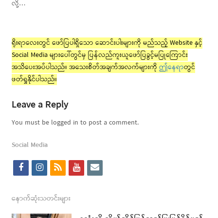
လို့…
ရိုးရာလေးတွင် ဖော်ပြပါရှိသော ဆောင်းပါးများကို မည်သည့် Website နှင့်
Social Media များပေါ်တွင်မှ ပြန်လည်ကူးယူဖော်ပြခွင့်မပြုကြောင်း
အသိပေးအပ်ပါသည်။ အသေးစိတ်အချက်အလက်များကို
ဤနေရာ
တွင်
ဖတ်ရှုနိုင်ပါသည်။
Leave a Reply
You must be logged in to post a comment.
Social Media
f
i
r
y
e
a
n
s
o
m
c
s
s
u
a
နောက်ဆုံးသတင်းများ
e
t
t
i