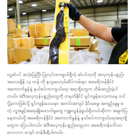
လူ့ဆံပင် အသုံးပြုပြီး ပြုလုပ်ထားဖွယ်ရှိတဲ့ ဆံပင်တုလို အလှကုန်ပစ္စည်း
အလေးချိန် ၁၃ တန် ကို နယူးယော့ခ်ဆိပ်ကမ်းမှာ အမေရိကန်နိုင်ငံ
အကောက်ခွန်နဲ့ နယ်စပ်ကာကွယ်ရေး အရာရှိတွေက သိမ်းဆည်းခဲ့ပါ
တယ်။ အဲဒီအလှကုန်ပစ္စည်းတွေကို တရုတ်နိုင်ငံ ရှင်ကျန်းဒေသကနေ တင်
ပို့ခဲ့တာဖြစ်လို့ ရှင်ကျန်းဒေသမှာ အတင်းအကျပ် ခိုင်းစေမှု၊ အကျဉ်းချမှု စ
တဲ့ လူ့အခွင့်အရေးချိုးဖောက်မှုတွေ ကျူးလွန်ခဲ့ဖွယ်ရှိတယ်ဆိုတာ အချက်ပြ
နေတယ်လို့ အမေရိကန်နိုင်ငံ အကောက်ခွန်နဲ့ နယ်စပ်ကာကွယ်ရေးအရာရှိ
တွေက ပြောပါတယ်။ အဲဒီအလှကုန်ပစ္စည်းတွေဟာ အမေရိကန်ဒေါ်လာ
၈၀၀၀၀၀ ကျော် တန်ဖိုးရှိပါတယ်။