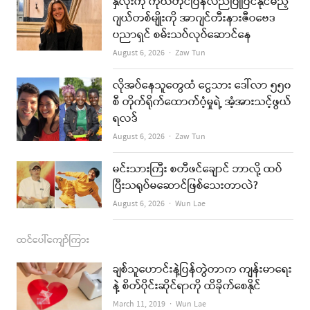
နှလုံးကို ကိုယ်တိုင်ပြန်လည်ပြုပြင်နိုင်မည့်
b
a
u
l
ဂျယ်တစ်မျိုးကို အာဂျင်တီးနားဇီဝဗေဒ
ပညာရှင် စမ်းသပ်လုပ်ဆောင်နေ
o
g
b
Author
August 6, 2026
Zaw Tun
o
r
e
k
a
လိုအပ်နေသူတွေထံ ငွေသား ဒေါ်လာ ၅၅၀
စီ တိုက်ရိုက်ထောက်ပံ့မှုရဲ့ အံ့အားသင့်ဖွယ်
m
ရလဒ်
Author
August 6, 2026
Zaw Tun
မင်းသားကြီး စတီဖင်ချောင် ဘာလို့ ထပ်
ပြီးသရုပ်မဆောင်ဖြစ်သေးတာလဲ?
Author
August 6, 2026
Wun Lae
ထင်ပေါ်ကျော်ကြား
ချစ်သူဟောင်းနဲ့ပြန်တွဲတာက ကျန်းမာရေး
နဲ့ စိတ်ပိုင်းဆိုင်ရာကို ထိခိုက်စေနိုင်
Author
March 11, 2019
Wun Lae