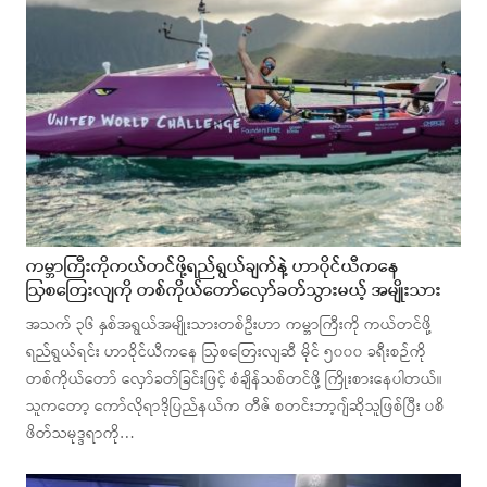
ကမ္ဘာကြီးကိုကယ်တင်ဖို့ရည်ရွယ်ချက်နဲ့ ဟာဝိုင်ယီကနေ
ဩစတြေးလျကို တစ်ကိုယ်တော်လှော်ခတ်သွားမယ့် အမျိုးသား
အသက် ၃၆ နှစ်အရွယ်အမျိုးသားတစ်ဦးဟာ ကမ္ဘာကြီးကို ကယ်တင်ဖို့
ရည်ရွယ်ရင်း ဟာဝိုင်ယီကနေ ဩစတြေးလျဆီ မိုင် ၅၀၀၀ ခရီးစဉ်ကို
တစ်ကိုယ်တော် လှော်ခတ်ခြင်းဖြင့် စံချိန်သစ်တင်ဖို့ ကြိုးစားနေပါတယ်။
သူကတော့ ကော်လိုရာဒိုပြည်နယ်က တီဇ် စတင်းဘာ့ဂျ်ဆိုသူဖြစ်ပြီး ပစိ
ဖိတ်သမုဒ္ဒရာကို…