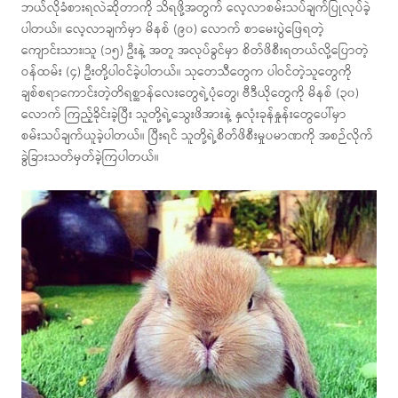
ဘယ်လိုခံစားရလဲဆိုတာကို သိရဖို့အတွက် လေ့လာစမ်းသပ်ချက်ပြုလုပ်ခဲ့
ပါတယ်။ လေ့လာချက်မှာ မိနစ် (၉၀) လောက် စာမေးပွဲဖြေရတဲ့
ကျောင်းသား၊သူ (၁၅) ဦးနဲ့ အတူ အလုပ်ခွင်မှာ စိတ်ဖိစီးရတယ်လို့ပြောတဲ့
ဝန်ထမ်း (၄) ဦးတို့ပါဝင်ခဲ့ပါတယ်။ သုတေသီတွေက ပါဝင်တဲ့သူတွေကို
ချစ်စရာကောင်းတဲ့တိရစ္ဆာန်လေးတွေရဲ့ပုံတွေ၊ ဗီဒီယိုတွေကို မိနစ် (၃၀)
လောက် ကြည့်ခိုင်းခဲ့ပြီး သူတို့ရဲ့သွေးဖိအားနဲ့ နှလုံးခုန်နှုန်းတွေပေါ်မှာ
စမ်းသပ်ချက်ယူခဲ့ပါတယ်။ ပြီးရင် သူတို့ရဲ့စိတ်ဖိစီးမှုပမာဏကို အစဉ်လိုက်
ခွဲခြားသတ်မှတ်ခဲ့ကြပါတယ်။