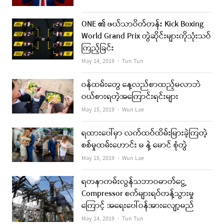
ONE ၏ ဖယ်သာဝိတ်တန်း Kick Boxing
World Grand Prix တွဲဆိုင်းများကိုသုံးသပ်
ကြည့်ခြင်း
Author
May 14, 2019
Tun Tun
ဝန်ထမ်းတွေ နေ့လည်စာထည့်မလာဘဲ
ဝယ်စားရတဲ့အကြောင်းရင်းများ
Author
May 15, 2019
Wun Lae
ရထားပေါ်မှာ လက်ထပ်ထိမ်းမြားခဲ့ကြတဲ့
စစ်မှုထမ်းဟောင်း မ နဲ့ မောင် စုံတွဲ
Author
May 15, 2019
Wun Lae
ရတနာကမ်းလွန်သဘာဝဓာတ်ငွေ့
Compressor စက်များရပ်တန့်သွားမှု
ကြောင့် အရေးပေါ်ဝန်အားလျော့မည်
Author
May 14, 2019
Tun Tun