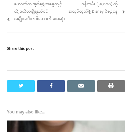
navigation
post:
post:
ယောက်က အုပ်စုဖွဲ့အဓမ္မကျင့်
ဝန်ထမ်း (၂၈,၀၀၀) ကို
လို့ ဒလိတမျိုးနွယ်ဝင်
အလုပ်ထုတ်ဖို့ Disney စီစဉ်နေ
အမျိုးသမီးတစ်ယောက် သေဆုံး
Share this post
twitter
facebook
email
print
You may also like...