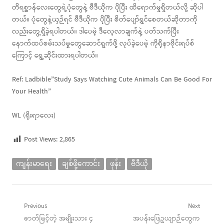
တိရစ္ဆာန်လေးတွေရဲ့ပုံတွေနဲ့ ဗီဒီယိုက ပိုပြီး ထိရောက်မှုရှိတယ်လို့ ဆိုပါ
တယ်။ ပုံတွေနဲ့ယှဉ်ရင် ဗီဒီယိုက ပိုပြီး စိတ်ပျော်ရွှင်စေတယ်ဆိုတာကို
လည်းတွေ့ရှိခဲ့ရပါတယ်။ ဒါပေမဲ့ ဒီလေ့လာချက်နဲ့ ပတ်သက်ပြီး
နောက်ထပ်စမ်းသပ်မှုတွေဆောင်ရွက်ဖို့ လုပ်ခဲ့ပေမဲ့ ကိုရိုနာဗိုင်းရပ်စ်
ကြောင့် ရွေ့ဆိုင်းထားရပါတယ်။
Ref: Ladbible”Study Says Watching Cute Animals Can Be Good For
Your Health”
WL (ရိုးရာလေး)
Post Views:
2,865
ကျန်းမာရေး
ချစ်ဖို့ကောင်း
ဖုန်း
ဗီဒီယို
Post
Previous
Next
Previous
Next
ဇာတ်မြင့်တဲ့ အမျိုးသား ၄
အပန်းဖြေဥယျာဉ်တွေက