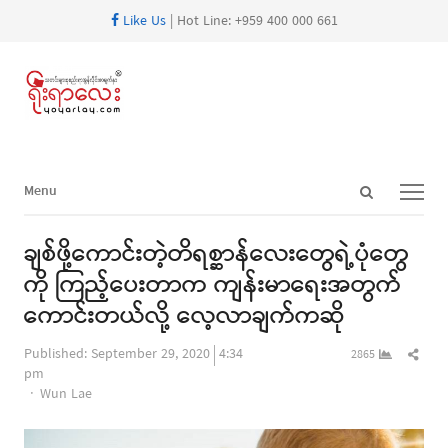
Like Us
| Hot Line: +959 400 000 661
Open
Menu
Menu
search
panel
ချစ်ဖို့ကောင်းတဲ့တိရစ္ဆာန်လေးတွေရဲ့ပုံတွေ
ကို ကြည့်ပေးတာက ကျန်းမာရေးအတွက်
ကောင်းတယ်လို့ လေ့လာချက်ကဆို
Shar
Published:
September 29, 2020
4:34
2865
this
pm
Author
post
Wun Lae