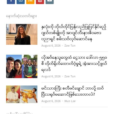
a
n
s
o
m
c
s
s
u
a
နောက်ဆုံးသတင်းများ
e
t
t
i
နှလုံးကို ကိုယ်တိုင်ပြန်လည်ပြုပြင်နိုင်မည့်
b
a
u
l
ဂျယ်တစ်မျိုးကို အာဂျင်တီးနားဇီဝဗေဒ
ပညာရှင် စမ်းသပ်လုပ်ဆောင်နေ
o
g
b
Author
August 6, 2026
Zaw Tun
o
r
e
k
a
လိုအပ်နေသူတွေထံ ငွေသား ဒေါ်လာ ၅၅၀
စီ တိုက်ရိုက်ထောက်ပံ့မှုရဲ့ အံ့အားသင့်ဖွယ်
m
ရလဒ်
Author
August 6, 2026
Zaw Tun
မင်းသားကြီး စတီဖင်ချောင် ဘာလို့ ထပ်
ပြီးသရုပ်မဆောင်ဖြစ်သေးတာလဲ?
Author
August 6, 2026
Wun Lae