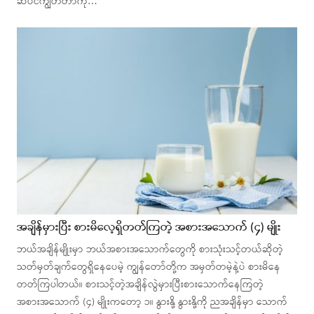
ဆံပင်ကျွတ်တာကို…
အချိန်မှားပြီး စားမိလေ့ရှိတတ်ကြတဲ့ အစားအသောက် (၄) မျိုး
ဘယ်အချိန်မျိုးမှာ ဘယ်အစားအသောက်တွေကို စားသုံးသင့်တယ်ဆိုတဲ့
သတ်မှတ်ချက်တွေရှိနေပေမဲ့ ကျွန်တော်တို့က အမှတ်တမဲ့နဲ့ပဲ စားမိနေ
တတ်ကြပါတယ်။ စားသင့်တဲ့အချိန်လွဲမှားပြီးစားသောက်နေကြတဲ့
အစားအသောက် (၄) မျိုးကတော့ ၁။ နွားနို့ နွားနို့ကို ညအချိန်မှာ သောက်