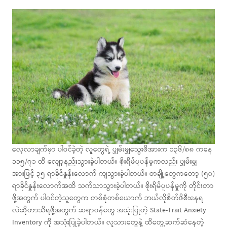
လေ့လာချက်မှာ ပါဝင်ခဲ့တဲ့ လူတွေရဲ့ ပျှမ်းမျှသွေးဖိအားက ၁၃၆/၈၈ ကနေ
၁၁၅/၇၁ ထိ လျော့နည်းသွားခဲ့ပါတယ်။ စိုးရိမ်ပူပန်မှုကလည်း ပျှမ်းမျှ
အားဖြင့် ၃၅ ရာခိုင်နှုန်းလောက် ကျသွားခဲ့ပါတယ်။ တချို့တွေကတော့ (၅၀)
ရာခိုင်နှုန်းလောက်အထိ သက်သာသွားခဲ့ပါတယ်။ စိုးရိမ်ပူပန်မှုကို တိုင်းတာ
ဖို့အတွက် ပါဝင်တဲ့သူတွေက တစ်စုံတစ်ယောက် ဘယ်လိုစိတ်ဖိစီးနေရ
လဲဆိုတာသိရဖို့အတွက် ဆရာဝန်တွေ အသုံးပြုတဲ့ State-Trait Anxiety
Inventory ကို အသုံးပြုခဲ့ပါတယ်။ လူသားတွေနဲ့ ထိတွေ့ဆက်ဆံနေတဲ့