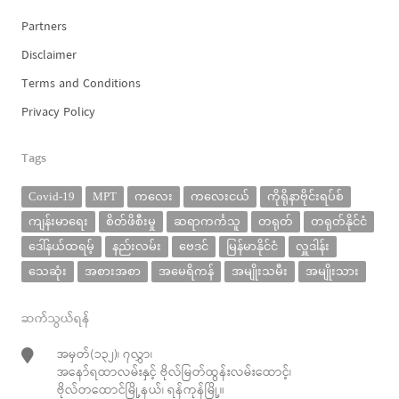
Partners
Disclaimer
Terms and Conditions
Privacy Policy
Tags
Covid-19
MPT
ကလေး
ကလေးငယ်
ကိုရိုနာဗိုင်းရပ်စ်
ကျန်းမာရေး
စိတ်ဖိစီးမှု
ဆရာကင်္ကသူ
တရုတ်
တရုတ်နိုင်ငံ
ဒေါ်နယ်ထရမ့်
နည်းလမ်း
ဗေဒင်
မြန်မာနိုင်ငံ
လှူဒါန်း
သေဆုံး
အစားအစာ
အမေရိကန်
အမျိုးသမီး
အမျိုးသား
ဆက်သွယ်ရန်
အမှတ်(၁၃၂)၊ ၇လွှာ၊
အနော်ရထာလမ်းနှင့် ဗိုလ်မြတ်ထွန်းလမ်းထောင့်၊
ဗိုလ်တထောင်မြို့နယ်၊ ရန်ကုန်မြို့။