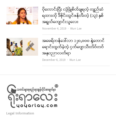
ပိုကောင်းပြီး လုံခြုံစိတ်ချရတဲ့ ကျည်ဆံ
ရထားကို ဒီဇိုင်းထွင်ဖန်တီးတဲ့ (၁၃) နှစ်
အရွယ်ကျောင်းသူလေး
Author
November 4, 2019
Wun Lae
အမေရိကန်ဒေါ်လာ ၁၂၀,၀၀၀ နဲ့တောင်
ရောင်းထွက်ခဲ့တဲ့ ငှက်ပျောသီးတိပ်ကပ်
အနုပညာလက်ရာ
Author
December 6, 2019
Wun Lae
Legal Information