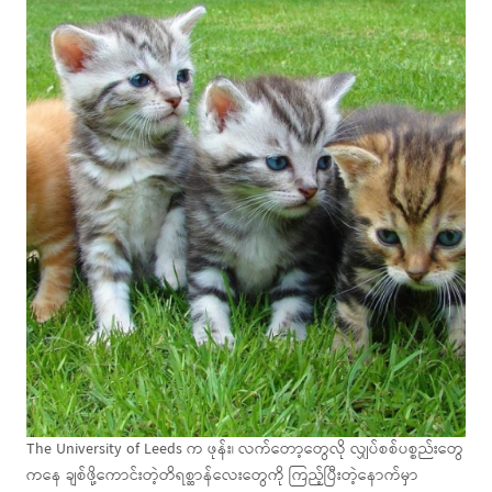
The University of Leeds က ဖုန်း၊ လက်တော့တွေလို လျှပ်စစ်ပစ္စည်းတွေ
ကနေ ချစ်ဖို့ကောင်းတဲ့တိရစ္ဆာန်လေးတွေကို ကြည့်ပြီးတဲ့နောက်မှာ