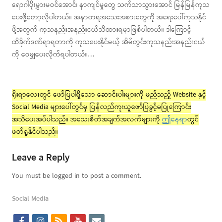
ရောဂါပိုးမွှားမဝင်အောင်၊ နာကျင်မှုတွေ သက်သာသွားအောင် မြန်မြန်ကုသ
ပေးဖို့တော့လိုပါတယ်။ အနာတရအသေးအစားတွေကို အရေးပေါ်ကုသနိုင်
ဖို့အတွက် ကုသနည်းအနည်းငယ်သိထားရမှာဖြစ်ပါတယ်။ ဒါကြောင့်
ထိခိုက်ဒဏ်ရာရတာကို ကုသပေးနိုင်မယ့် အိမ်တွင်းကုသနည်းအနည်းငယ်
ကို ဝေမျှပေးလိုက်ရပါတယ်။…
ရိုးရာလေးတွင် ဖော်ပြပါရှိသော ဆောင်းပါးများကို မည်သည့် Website နှင့်
Social Media များပေါ်တွင်မှ ပြန်လည်ကူးယူဖော်ပြခွင့်မပြုကြောင်း
အသိပေးအပ်ပါသည်။ အသေးစိတ်အချက်အလက်များကို
ဤနေရာ
တွင်
ဖတ်ရှုနိုင်ပါသည်။
Leave a Reply
You must be logged in to post a comment.
Social Media
f
i
r
y
e