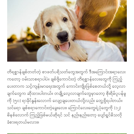
တိရစ္ဆာန်ချစ်တတ်တဲ့ စာဖတ်ပရိသတ်တွေအတွက် ဒီအကြောင်းအရာလေး
ကတော့ ဝမ်းသာစရာပါပဲ။ ချစ်ဖို့ကောင်းတဲ့ တိရစ္ဆာန်လေးတွေကို ကြည့်
ပေးတာက သင့်ကျန်းမာရေးအတွက် ကောင်းကျိုးဖြစ်စေတယ်လို့ လေ့လာ
ချက်တွေက ဆိုထားပါတယ်။ တချို့လေ့လာချက်တွေမှာတော့ စိုးရိမ်ပူပန်မှု
ကို (၅၀) ရာခိုင်နှုန်းလောက် လျော့ချပေးတယ်လို့လည်း တွေ့ရှိရပါတယ်။
သင်ရော ချစ်စရာကောင်းတဲ့ခွေးလေး၊ ကြောင်လေးတွေရဲ့ပုံတွေကို (၁၂)
မိနစ်လောက် ကြည့်ဖြစ်မယ်ဆိုရင် သင် နည်းနည်းတော့ ပျော်ရွှင်မိသလို
ခံစားရတယ်မလား။