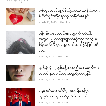
ထင်ပေါ်ကျော်ကြား
ချစ်သူဟောင်းနဲ့ပြန်တွဲတာက ကျန်းမာရေး
နဲ့ စိတ်ပိုင်းဆိုင်ရာကို ထိခိုက်စေနိုင်
Author
March 11, 2019
Wun Lae
ဖန်ဂန်ရာဇီတောင်၏ ချောက်ကမ်းပါး
အတွင်း ပြုတ်ကျပျောက်ဆုံးသွားသည့် မ
စိမ့်ထက်ကို ရှာဖွေ/ကယ်ဆယ်နိုင်ခြင်းမရှိ
သေး
Author
May 15, 2019
Tun Tun
လွန်ခဲ့တဲ့ (၂) နှစ်ခန့်ကတည်းက ခေတ်စား
လာတဲ့ နှာခေါင်းမွေးအရှည်ထားခြင်း
Author
May 14, 2019
Wun Lae
ငွေဘယ်လောက်ရှိမှ အမေရိကန်မှာ
လူချမ်းသာလို့သတ်မှတ်ခံရတာလဲ
Author
May 14, 2019
Wun Lae