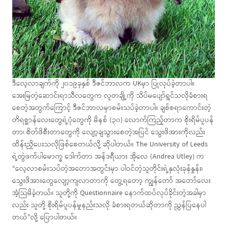
ဒီလေ့လာချက်ကို ၂၀၁၉ခုနှစ် ဒီဇင်ဘာလက UKမှာ ပြုလုပ်ခဲ့တာပါ။
အေးမြတဲ့ဆောင်းရာသီလတွေက လူတချို့ကို သိပ်မပျော်ရွှင်သလိုခံစားရ
စေတဲ့အတွက်ကြောင့် ဒီဇင်ဘာလမှာစမ်းသပ်ခဲ့တာပါ။ ချစ်စရာကောင်းတဲ့
တိရစ္ဆာန်လေးတွေရဲ့ပုံတွေကို မိနစ် (၃၀) လောက်ကြည့်တာက စိုးရိမ်ပူပန်
တာ၊ စိတ်ဖိစီးတာတွေကို လျော့ချသွားစေတဲ့အပြင် သွေးဖိအားကိုလည်း
ထိန်းညှိပေးသလိုဖြစ်စေတယ်လို့ ဆိုပါတယ်။ The University of Leeds
ရဲ့တွဲဖက်ပါမောက္ခ ဒေါက်တာ အန်ဒရီယား အိုလေ (Andrea Utley) က
“လေ့လာစမ်းသပ်တဲ့အတောအတွင်းမှာ ပါဝင်တဲ့သူတိုင်းရဲ့နှလုံးခုန်နှုန်း၊
သွေးဖိအားတွေလျော့ကျလာတာကို တွေ့ရတော့ ကျွန်တော် အတော်လေး
အံ့သြမိခဲ့တယ်။ သူတို့ကို Questionnaire နောက်ထပ်လုပ်ခိုင်းတဲ့အခါမှာ
လည်း သူတို့ စိုးရိမ်ပူပန်မှုနည်းသလို ခံစားရတယ်ဆိုတာကို ညွှန်ပြနေပါ
တယ်”လို့ ပြောပါတယ်။