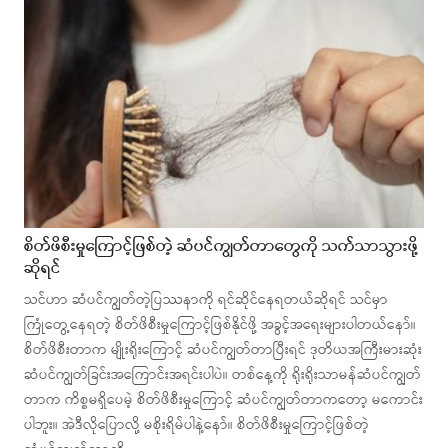
စိတ်ဖိစီးမှုကြောင့်ဖြစ်တဲ့ ဆံပင်ကျွတ်တာတွေကို သက်သာသွားဖို့
ဆိုရင်
သင်ဟာ ဆံပင်ကျွတ်တဲ့ပြဿနာကို ရင်ဆိုင်နေရတယ်ဆိုရင် သင်မှာ
ကြုံတွေ့နေရတဲ့ စိတ်ဖိစီးမှုကြောင့်ဖြစ်နိုင်ဖို့ အခွင့်အရေးများပါတယ်နော်။
စိတ်ဖိစီးတာက မျိုးရိုးကြောင့် ဆံပင်ကျွတ်တာပြီးရင် ဒုတိယအကြီးမားဆုံး
ဆံပင်ကျွတ်ခြင်းအကြောင်းအရင်းပါပဲ။ တစ်နေ့ကို ရိုးရိုးသာမန်ဆံပင်ကျွတ်
တာက ကိစ္စမရှိပေမဲ့ စိတ်ဖိစီးမှုကြောင့် ဆံပင်ကျွတ်တာကတော့ မကောင်း
ပါဘူး။ အဲဒီလိုပြောလို့ မစိုးရိမ်ပါနဲ့နော်။ စိတ်ဖိစီးမှုကြောင့်ဖြစ်တဲ့