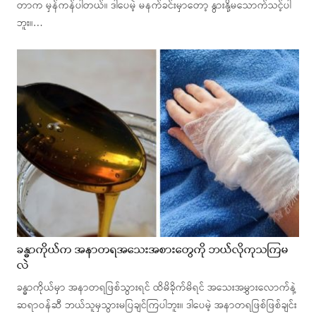
တာက မှန်ကန်ပါတယ်။ ဒါပေမဲ့ မနက်ခင်းမှာတော့ နွားနို့မသောက်သင့်ပါ
ဘူး။…
ခန္ဓာကိုယ်က အနာတရအသေးအစားတွေကို ဘယ်လိုကုသကြမ
လဲ
ခန္ဓာကိုယ်မှာ အနာတရဖြစ်သွားရင် ထိမိခိုက်မိရင် အသေးအမွှားလောက်နဲ့
ဆရာဝန်ဆီ ဘယ်သူမှသွားမပြချင်ကြပါဘူး။ ဒါပေမဲ့ အနာတရဖြစ်ဖြစ်ချင်း