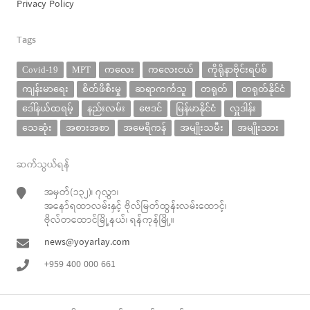
Privacy Policy
Tags
Covid-19
MPT
ကလေး
ကလေးငယ်
ကိုရိုနာဗိုင်းရပ်စ်
ကျန်းမာရေး
စိတ်ဖိစီးမှု
ဆရာကင်္ကသူ
တရုတ်
တရုတ်နိုင်ငံ
ဒေါ်နယ်ထရမ့်
နည်းလမ်း
ဗေဒင်
မြန်မာနိုင်ငံ
လှူဒါန်း
သေဆုံး
အစားအစာ
အမေရိကန်
အမျိုးသမီး
အမျိုးသား
ဆက်သွယ်ရန်
အမှတ်(၁၃၂)၊ ၇လွှာ၊
အနော်ရထာလမ်းနှင့် ဗိုလ်မြတ်ထွန်းလမ်းထောင့်၊
ဗိုလ်တထောင်မြို့နယ်၊ ရန်ကုန်မြို့။
news@yoyarlay.com
+959 400 000 661