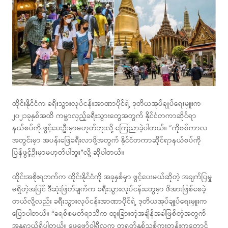
ထိုင်းနိုင်ငံက ခရီးသွားလုပ်ငန်းအာဏာပိုင်ရဲ့ ဒုတိယအုပ်ချုပ်ရေးမှူးက
၂၀၂၁ခုနှစ်အထိ ကမ္ဘာလှည့်ခရီးသွားတွေအတွက် နိုင်ငံတကာဆိုင်ရာ
နယ်စပ်ကို ဖွင့်ပေးဦးမှာမဟုတ်ဘူးလို့ ကြေညာခဲ့ပါတယ်။ “ကိုဗစ်ကာလ
အတွင်းမှာ အပန်းဖြေခရီးလာဖို့အတွက် နိုင်ငံတကာဆိုင်ရာနယ်စပ်ကို
ပြန်ဖွင့်ဦးမှာမဟုတ်ပါဘူး”လို့ ဆိုပါတယ်။
ထိုင်းအစိုးရဘက်က ထိုင်းနိုင်ငံကို အခုနှစ်မှာ ဖွင့်ပေးမယ်ဆိုတဲ့ အချက်ပြမှု
မရှိတဲ့အပြင် ဒီဆုံးဖြတ်ချက်က ခရီးသွားလုပ်ငန်းတွေမှာ ဖိအားဖြစ်စေခဲ့
တယ်လို့လည်း ခရီးသွားလုပ်ငန်းအာဏာပိုင်ရဲ့ ဒုတိယအုပ်ချုပ်ရေးမှူးက
ပြောပါတယ်။ “ခရစ်စမတ်ရာသီက ထူးခြားတဲ့အချိန်အခါဖြစ်တဲ့အတွက်
အန္တရာယ်ရှိပါတယ်။ ဖေဖော်ဝါရီလက တရုတ်နှစ်သစ်ကူးတုန်းကတောင်