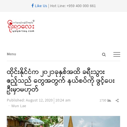
Like Us
| Hot Line: +959 400 000 661
Open
Menu
Menu
search
panel
ထိုင်းနိုင်ငံက ၂၀၂၁ခုနှစ်အထိ ခရီးသွား
ဧည့်သည် တွေအတွက် နယ်စပ်ကို ဖွင့်ပေး
ဦးမှာမဟုတ်
Shar
Published:
August 12, 2020
10:24 am
1730
Author
this
Wun Lae
post