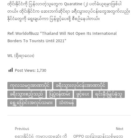
ထိုင်းနိုင်ငံကို ပြန်လာတဲ့သူတွေက Quaratine (၂) ပတ်ခံယူရမှာဖြစ်ပါ
တယ်။ ထိုင်းနိုင်ငံက ဆေးဘက်ဆိုင်ရာ ခရီးသွားလုပ်ငန်းတွေအတွက်လည်း
နိုင်ငံတွေကို ရွေးချယ်ကာ ပြန်ဖွင့်ပေးဖို့ စီစဉ်နေပါတယ်။
Ref: WorldofBuzz “Thailand Will Not Open Its International
Borders To Tourists Until 2021”
WL (ရိုးရာလေး)
Post Views:
1,730
ကုလသမဂ္ဂအာဏာပိုင်
ခရီးသွားလုပ်ငန်းအာဏာပိုင်
ခရီးသွားဧည့်သည်
ပြပွဲဝန်ထမ်း
ဖွင့်ပေး
ရင်းနှီးမြှုပ်နှံသူ
ရွှေ့ပြောင်းအလုပ်သမား
သံတမန်
Post
Previous
Next
Previous
Next
ရုရှားနိုင်ငံရဲ့ ကမ္ဘာ့ပထမဆုံး ကို
OPPO ထူးခြားဆန်းသစ်မှုတွေ