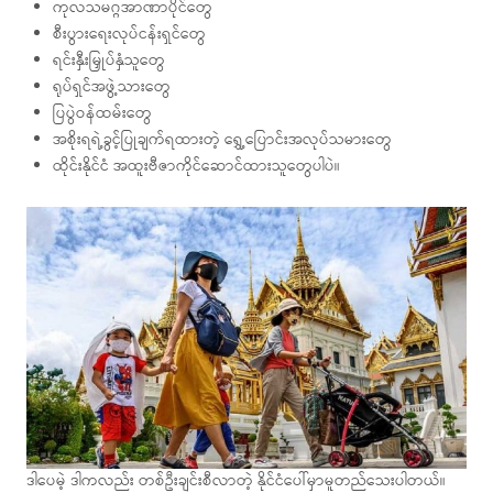
ကုလသမဂ္ဂအာဏာပိုင်တွေ
စီးပွားရေးလုပ်ငန်းရှင်တွေ
ရင်းနှီးမြှုပ်နှံသူတွေ
ရုပ်ရှင်အဖွဲ့သားတွေ
ပြပွဲဝန်ထမ်းတွေ
အစိုးရရဲ့ခွင့်ပြုချက်ရထားတဲ့ ရွှေ့ပြောင်းအလုပ်သမားတွေ
ထိုင်းနိုင်ငံ အထူးဗီဇာကိုင်ဆောင်ထားသူတွေပါပဲ။
ဒါပေမဲ့ ဒါကလည်း တစ်ဦးချင်းစီလာတဲ့ နိုင်ငံပေါ်မှာမူတည်သေးပါတယ်။