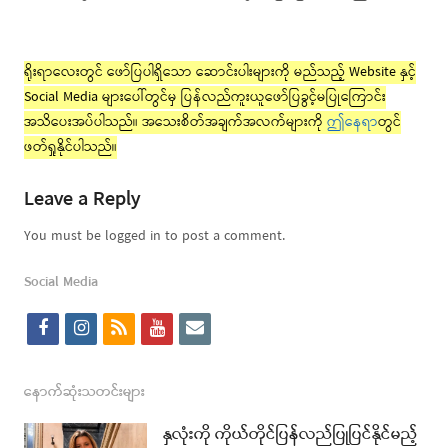
ရိုးရာလေးတွင် ဖော်ပြပါရှိသော ဆောင်းပါးများကို မည်သည့် Website နှင့်
Social Media များပေါ်တွင်မှ ပြန်လည်ကူးယူဖော်ပြခွင့်မပြုကြောင်း
အသိပေးအပ်ပါသည်။ အသေးစိတ်အချက်အလက်များကို
ဤနေရာ
တွင်
ဖတ်ရှုနိုင်ပါသည်။
Leave a Reply
You must be logged in to post a comment.
Social Media
f
i
r
y
e
a
n
s
o
m
c
s
s
u
a
နောက်ဆုံးသတင်းများ
e
t
t
i
နှလုံးကို ကိုယ်တိုင်ပြန်လည်ပြုပြင်နိုင်မည့်