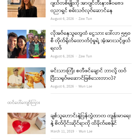
b
a
u
l
ဂျယ်တစ်မျိုးကို အာဂျင်တီးနားဇီဝဗေဒ
ပညာရှင် စမ်းသပ်လုပ်ဆောင်နေ
o
g
b
Author
August 6, 2026
Zaw Tun
o
r
e
k
a
လိုအပ်နေသူတွေထံ ငွေသား ဒေါ်လာ ၅၅၀
စီ တိုက်ရိုက်ထောက်ပံ့မှုရဲ့ အံ့အားသင့်ဖွယ်
m
ရလဒ်
Author
August 6, 2026
Zaw Tun
မင်းသားကြီး စတီဖင်ချောင် ဘာလို့ ထပ်
ပြီးသရုပ်မဆောင်ဖြစ်သေးတာလဲ?
Author
August 6, 2026
Wun Lae
ထင်ပေါ်ကျော်ကြား
ချစ်သူဟောင်းနဲ့ပြန်တွဲတာက ကျန်းမာရေး
နဲ့ စိတ်ပိုင်းဆိုင်ရာကို ထိခိုက်စေနိုင်
Author
March 11, 2019
Wun Lae