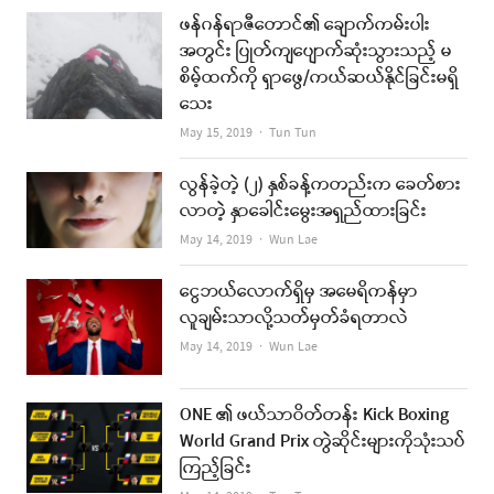
ဖန်ဂန်ရာဇီတောင်၏ ချောက်ကမ်းပါး
အတွင်း ပြုတ်ကျပျောက်ဆုံးသွားသည့် မ
စိမ့်ထက်ကို ရှာဖွေ/ကယ်ဆယ်နိုင်ခြင်းမရှိ
သေး
Author
May 15, 2019
Tun Tun
လွန်ခဲ့တဲ့ (၂) နှစ်ခန့်ကတည်းက ခေတ်စား
လာတဲ့ နှာခေါင်းမွေးအရှည်ထားခြင်း
Author
May 14, 2019
Wun Lae
ငွေဘယ်လောက်ရှိမှ အမေရိကန်မှာ
လူချမ်းသာလို့သတ်မှတ်ခံရတာလဲ
Author
May 14, 2019
Wun Lae
ONE ၏ ဖယ်သာဝိတ်တန်း Kick Boxing
World Grand Prix တွဲဆိုင်းများကိုသုံးသပ်
ကြည့်ခြင်း