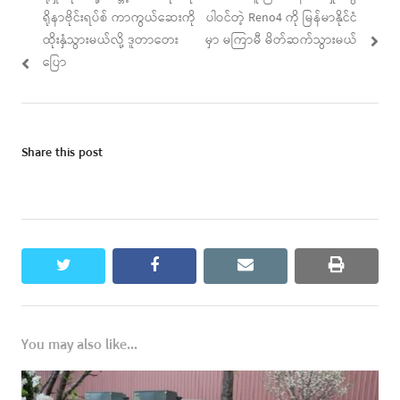
navigation
post:
post:
ရိုနာဗိုင်းရပ်စ် ကာကွယ်ဆေးကို
ပါဝင်တဲ့ Reno4 ကို မြန်မာနိုင်ငံ
ထိုးနှံသွားမယ်လို့ ဒူတာတေး
မှာ မကြာမီ မိတ်ဆက်သွားမယ်
ပြော
Share this post
twitter
facebook
email
print
You may also like...