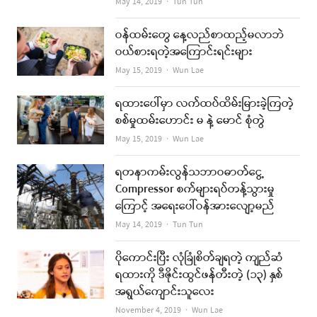
Author
May 14, 2019
Tun Tun
ဝန်ထမ်းတွေ နေ့လည်စာထည့်မလာဘဲ
ဝယ်စားရတဲ့အကြောင်းရင်းများ
Author
May 15, 2019
Wun Lae
ရထားပေါ်မှာ လက်ထပ်ထိမ်းမြားခဲ့ကြတဲ့
စစ်မှုထမ်းဟောင်း မ နဲ့ မောင် စုံတွဲ
Author
May 15, 2019
Wun Lae
ရတနာကမ်းလွန်သဘာဝဓာတ်ငွေ့
Compressor စက်များရပ်တန့်သွားမှု
ကြောင့် အရေးပေါ်ဝန်အားလျော့မည်
Author
May 14, 2019
Tun Tun
ပိုကောင်းပြီး လုံခြုံစိတ်ချရတဲ့ ကျည်ဆံ
ရထားကို ဒီဇိုင်းထွင်ဖန်တီးတဲ့ (၁၃) နှစ်
အရွယ်ကျောင်းသူလေး
Author
November 4, 2019
Wun Lae