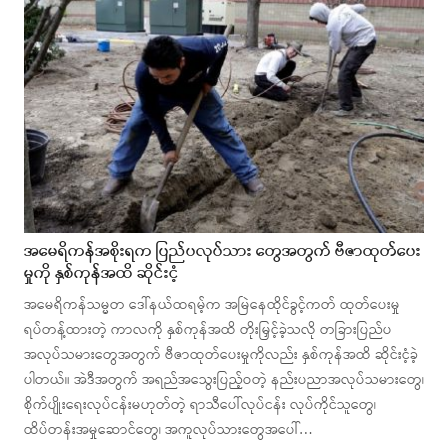
အမေရိကန်အစိုးရက ပြည်ပလုပ်သား တွေအတွက် ဗီဇာထုတ်ပေး
မှုကို နှစ်ကုန်အထိ ဆိုင်းငံ့
အမေရိကန်သမ္မတ ဒေါ်နယ်ထရမ့်က အမြဲနေထိုင်ခွင့်ကတ် ထုတ်ပေးမှု
ရပ်တန့်ထားတဲ့ ကာလကို နှစ်ကုန်အထိ တိုးမြှင့်ခဲ့သလို တခြားပြည်ပ
အလုပ်သမားတွေအတွက် ဗီဇာထုတ်ပေးမှုကိုလည်း နှစ်ကုန်အထိ ဆိုင်းငံ့ခဲ့
ပါတယ်။ အဲဒီအတွက် အရည်အသွေးပြည့်ဝတဲ့ နည်းပညာအလုပ်သမားတွေ၊
စိုက်ပျိုးရေးလုပ်ငန်းမဟုတ်တဲ့ ရာသီပေါ်လုပ်ငန်း လုပ်ကိုင်သူတွေ၊
ထိပ်တန်းအမှုဆောင်တွေ၊ အကူလုပ်သားတွေအပေါ်…