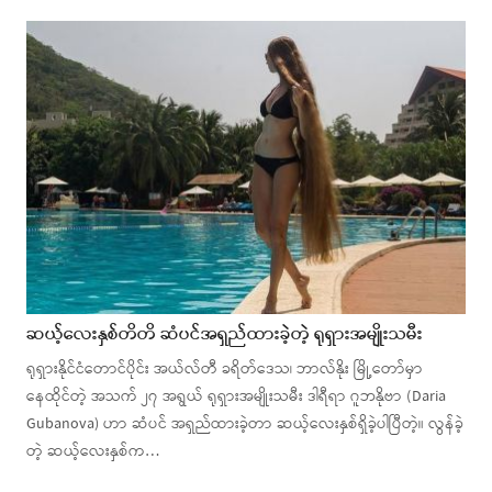
ဆယ့်လေးနှစ်တိတိ ဆံပင်အရှည်ထားခဲ့တဲ့ ရုရှားအမျိုးသမီး
ရုရှားနိုင်ငံတောင်ပိုင်း အယ်လ်တီ ခရိတ်ဒေသ၊ ဘာလ်နိုး မြို့တော်မှာ
နေထိုင်တဲ့ အသက် ၂၇ အရွယ် ရုရှားအမျိုးသမီး ဒါရီရာ ဂူဘနိုဗာ (Daria
Gubanova) ဟာ ဆံပင် အရှည်ထားခဲ့တာ ဆယ့်လေးနှစ်ရှိခဲ့ပါပြီတဲ့။ လွန်ခဲ့
တဲ့ ဆယ့်လေးနှစ်က…