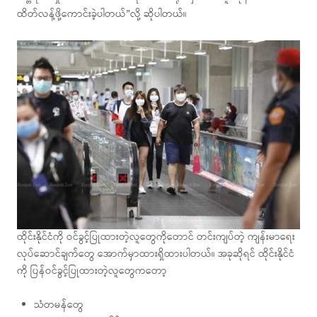
ထိတ်လန့်ဖို့ကောင်းခဲ့ပါတယ်”လို့ ဆိုပါတယ်။
ထိုင်းနိုင်ငံကို ဝင်ခွင့်ပြုထားတဲ့လူတွေကိုတောင် တင်းကျပ်တဲ့ ကျန်းမာရေး
လုပ်ဆောင်ချက်တွေ အောက်မှာထားရှိထားပါတယ်။ အခုဆိုရင် ထိုင်းနိုင်ငံ
ကို ပြန်ဝင်ခွင့်ပြုထားတဲ့လူတွေကတော့
သံတမန်တွေ