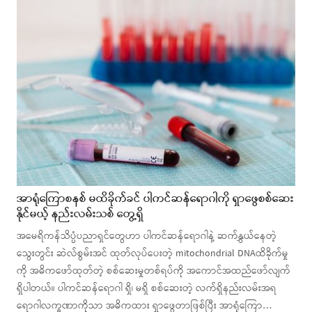
အာရုံကြောစနစ် မထိခိုက်ခင် ပါကင်ဆန်ရောဂါကို ရှာဖွေစစ်ဆေး
နိုင်မယ့် နည်းလမ်းသစ် တွေ့ရှိ
အမေရိကန်သိပ္ပံပညာရှင်တွေဟာ ပါကင်ဆန်ရောဂါနဲ့ ဆက်နွှယ်နေတဲ့
သွေးတွင်း ဆဲလ်စွမ်းအင် ထုတ်လုပ်ပေးတဲ့ mitochondrial DNAထိခိုက်မှု
ကို အဓိကဖော်ထုတ်တဲ့ စစ်ဆေးမှုတစ်ရပ်ကို အကောင်အထည်ဖော်လျက်
ရှိပါတယ်။ ပါကင်ဆန်ရောဂါ ရှိ၊ မရှိ စစ်ဆေးတဲ့ လက်ရှိနည်းလမ်းအရ
ရောဂါလက္ခဏာကိုသာ အဓိကထား ရှာဖွေတာဖြစ်ပြီး အာရုံကြော…