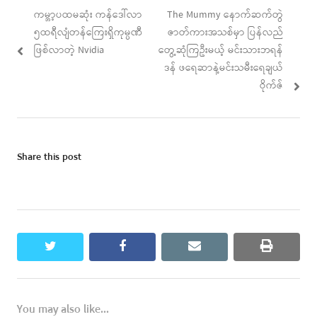
Post
Previous
Next
ကမ္ဘာ့ပထမဆုံး ကန်ဒေါ်လာ
The Mummy နောက်ဆက်တွဲ
navigation
post:
post:
၅ထရီလျံတန်ကြေးရှိကုမ္ပဏီ
ဇာတ်ကားအသစ်မှာ ပြန်လည်
ဖြစ်လာတဲ့ Nvidia
တွေ့ဆုံကြဦးမယ့် မင်းသားဘရန်
ဒန် ဖရေဆာနဲ့မင်းသမီးရေချယ်
ဝိုက်ဇ်
Share this post
twitter
facebook
email
print
You may also like...