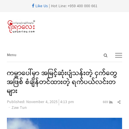
Like Us
| Hot Line: +959 400 000 661
Open
Menu
Menu
search
panel
ကမ္ဘာပေါ်မှာ အမြင့်ဆုံးပျံသန်းတဲ့ ငှက်တွေ
အဖြစ် စံချိန်တင်ထားတဲ့ ရက်ပယ်လင်းတ
များ
Shar
Published:
November 4, 2025
4:13 pm
669
Author
this
Zaw Tun
post