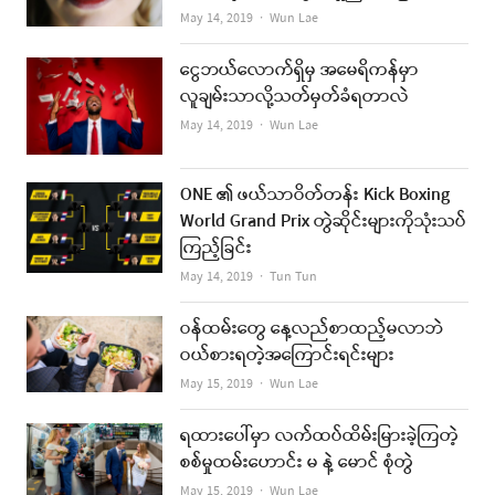
Author
May 14, 2019
Wun Lae
ငွေဘယ်လောက်ရှိမှ အမေရိကန်မှာ
လူချမ်းသာလို့သတ်မှတ်ခံရတာလဲ
Author
May 14, 2019
Wun Lae
ONE ၏ ဖယ်သာဝိတ်တန်း Kick Boxing
World Grand Prix တွဲဆိုင်းများကိုသုံးသပ်
ကြည့်ခြင်း
Author
May 14, 2019
Tun Tun
ဝန်ထမ်းတွေ နေ့လည်စာထည့်မလာဘဲ
ဝယ်စားရတဲ့အကြောင်းရင်းများ
Author
May 15, 2019
Wun Lae
ရထားပေါ်မှာ လက်ထပ်ထိမ်းမြားခဲ့ကြတဲ့
စစ်မှုထမ်းဟောင်း မ နဲ့ မောင် စုံတွဲ
Author
May 15, 2019
Wun Lae