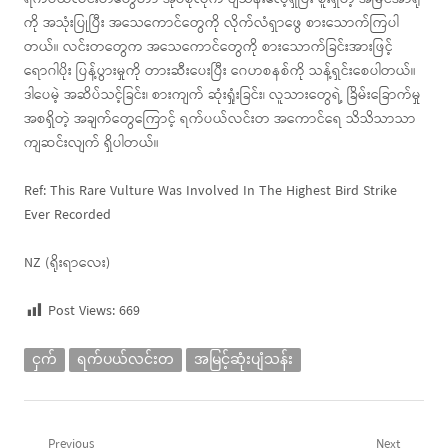
ကို အသုံးပြုပြီး အသေကောင်တွေကို လိုက်လံရှာဖွေ စားသောက်ကြပါ
တယ်။ လင်းတတွေက အသေကောင်တွေကို စားသောက်ခြင်းအားဖြင့်
ရောဂါပိုး ပြန့်ပွားမှုကို တားဆီးပေးပြီး ဂေဟစနစ်ကို သန့်ရှင်းစေပါတယ်။
ဒါပေမဲ့ အဆိပ်သင့်ခြင်း၊ စားကျက် ဆုံးရှုံးခြင်း၊ လူသားတွေရဲ့ ခြိမ်းခြောက်မှု
အစရှိတဲ့ အချက်တွေကြောင့် ရက်ပယ်လင်းတ အကောင်ရေ သိသိသာသာ
ကျဆင်းလျက် ရှိပါတယ်။
Ref: This Rare Vulture Was Involved In The Highest Bird Strike
Ever Recorded
NZ (ရိုးရာလေး)
Post Views:
669
ငှက်
ရက်ပယ်လင်းတ
အမြင့်ဆုံးပျံသန်း
Previous
Next