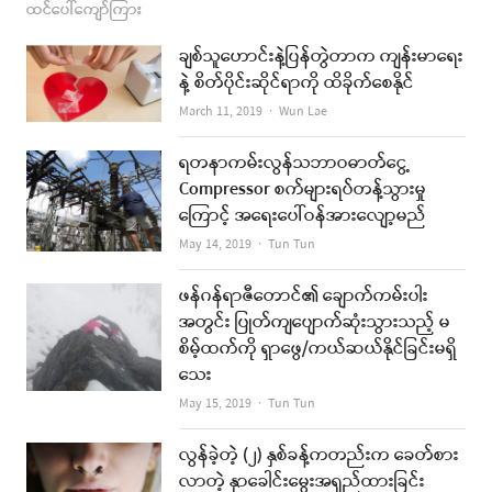
ထင်ပေါ်ကျော်ကြား
ချစ်သူဟောင်းနဲ့ပြန်တွဲတာက ကျန်းမာရေး
နဲ့ စိတ်ပိုင်းဆိုင်ရာကို ထိခိုက်စေနိုင်
Author
March 11, 2019
Wun Lae
ရတနာကမ်းလွန်သဘာဝဓာတ်ငွေ့
Compressor စက်များရပ်တန့်သွားမှု
ကြောင့် အရေးပေါ်ဝန်အားလျော့မည်
Author
May 14, 2019
Tun Tun
ဖန်ဂန်ရာဇီတောင်၏ ချောက်ကမ်းပါး
အတွင်း ပြုတ်ကျပျောက်ဆုံးသွားသည့် မ
စိမ့်ထက်ကို ရှာဖွေ/ကယ်ဆယ်နိုင်ခြင်းမရှိ
သေး
Author
May 15, 2019
Tun Tun
လွန်ခဲ့တဲ့ (၂) နှစ်ခန့်ကတည်းက ခေတ်စား
လာတဲ့ နှာခေါင်းမွေးအရှည်ထားခြင်း