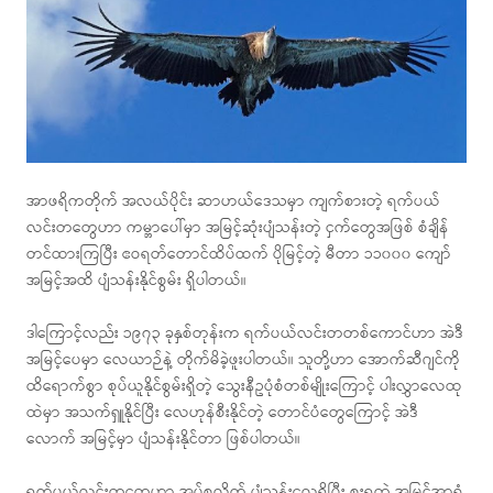
အာဖရိကတိုက် အလယ်ပိုင်း ဆာဟယ်ဒေသမှာ ကျက်စားတဲ့ ရက်ပယ်
လင်းတတွေဟာ ကမ္ဘာပေါ်မှာ အမြင့်ဆုံးပျံသန်းတဲ့ ငှက်တွေအဖြစ် စံချိန်
တင်ထားကြပြီး ဧဝရတ်တောင်ထိပ်ထက် ပိုမြင့်တဲ့ မီတာ ၁၁၀၀၀ ကျော်
အမြင့်အထိ ပျံသန်းနိုင်စွမ်း ရှိပါတယ်။
ဒါကြောင့်လည်း ၁၉၇၃ ခုနှစ်တုန်းက ရက်ပယ်လင်းတတစ်ကောင်ဟာ အဲဒီ
အမြင့်ပေမှာ လေယာဉ်နဲ့ တိုက်မိခဲ့ဖူးပါတယ်။ သူတို့ဟာ အောက်ဆီဂျင်ကို
ထိရောက်စွာ စုပ်ယူနိုင်စွမ်းရှိတဲ့ သွေးနီဥပုံစံတစ်မျိုးကြောင့် ပါးလွှာလေထု
ထဲမှာ အသက်ရှူနိုင်ပြီး လေဟုန်စီးနိုင်တဲ့ တောင်ပံတွေကြောင့် အဲဒီ
လောက် အမြင့်မှာ ပျံသန်းနိုင်တာ ဖြစ်ပါတယ်။
ရက်ပယ်လင်းတတွေဟာ အုပ်စုလိုက် ပျံသန်းလေ့ရှိပြီး စူးရှတဲ့ အမြင်အာရုံ