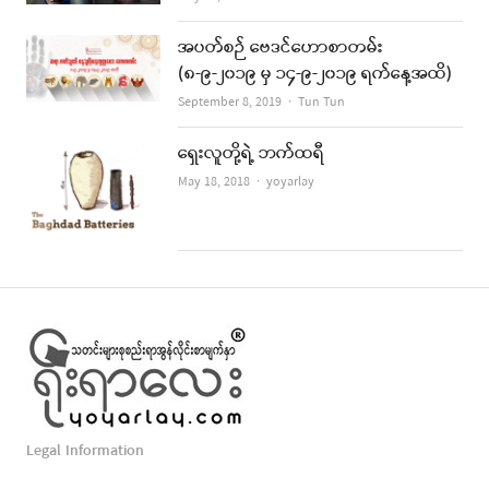
အပတ်စဉ် ဗေဒင်ဟောစာတမ်း
(၈-၉-၂၀၁၉ မှ ၁၄-၉-၂၀၁၉ ရက်နေ့အထိ)
Author
September 8, 2019
Tun Tun
ရှေးလူတို့ရဲ့ ဘက်ထရီ
Author
May 18, 2018
yoyarlay
Legal Information