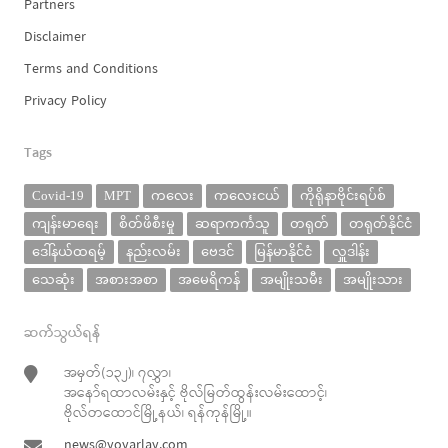
Partners
Disclaimer
Terms and Conditions
Privacy Policy
Tags
Covid-19
MPT
ကလေး
ကလေးငယ်
ကိုရိုနာဗိုင်းရပ်စ်
ကျန်းမာရေး
စိတ်ဖိစီးမှု
ဆရာကင်္ကသူ
တရုတ်
တရုတ်နိုင်ငံ
ဒေါ်နယ်ထရမ့်
နည်းလမ်း
ဗေဒင်
မြန်မာနိုင်ငံ
လှူဒါန်း
သေဆုံး
အစားအစာ
အမေရိကန်
အမျိုးသမီး
အမျိုးသား
ဆက်သွယ်ရန်
အမှတ်(၁၃၂)၊ ၇လွှာ၊
အနော်ရထာလမ်းနှင့် ဗိုလ်မြတ်ထွန်းလမ်းထောင့်၊
ဗိုလ်တထောင်မြို့နယ်၊ ရန်ကုန်မြို့။
news@yoyarlay.com