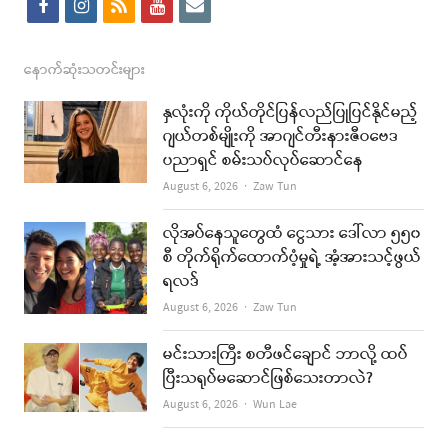
f
i
r
y
e
a
n
s
o
m
c
s
s
u
a
နောက်ဆုံးသတင်းများ
e
t
t
i
နှလုံးကို ကိုယ်တိုင်ပြန်လည်ပြုပြင်နိုင်မည့်
b
a
u
l
ဂျယ်တစ်မျိုးကို အာဂျင်တီးနားဇီဝဗေဒ
ပညာရှင် စမ်းသပ်လုပ်ဆောင်နေ
o
g
b
Author
August 6, 2026
Zaw Tun
o
r
e
k
a
လိုအပ်နေသူတွေထံ ငွေသား ဒေါ်လာ ၅၅၀
စီ တိုက်ရိုက်ထောက်ပံ့မှုရဲ့ အံ့အားသင့်ဖွယ်
m
ရလဒ်
Author
August 6, 2026
Zaw Tun
မင်းသားကြီး စတီဖင်ချောင် ဘာလို့ ထပ်
ပြီးသရုပ်မဆောင်ဖြစ်သေးတာလဲ?
Author
August 6, 2026
Wun Lae