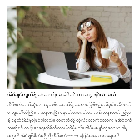
အိပ်ချင်လျက်နဲ့ ပေတေပြီး မအိပ်ရင် ဘာတွေဖြစ်လာမလဲ
အိပ်စက်တယ်ဆိုတာ လူတစ်ယောက်ရဲ့ သဘာဝဖြစ်စဉ်တစ်ခုပါ။ အိပ်စက်
မှ ခန္ဓာကိုယ်ကြီးက အနားရပြီး နောက်တစ်ရက်မှာ လန်းဆန်းတက်ကြွစွာ
နဲ့ နေထိုင်နိုင်မှာဖြစ်ပါတယ်။ တကယ်လို့ လုံလုံလောက်လောက် မအိပ်စက်
ဘူးဆိုရင် ကျန်းမာရေးထိခိုက်လာပါလိမ့်မယ်။ အိပ်မပျော်တဲ့ဝေဒနာ ဒါမှ
မဟုတ် အိပ်ချင်စိတ်မရှိလို့ အိပ်စက်တာက မဖြစ်မနေ ကုစားရမယ့်