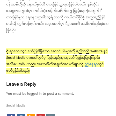
ပန်းကန်တို့ကို နောက်နှစ်ထိ တားမြစ်သွားမှာဖြစ်ပါတယ်။ နှစ်တိုင်း
သမုဒ္ဒရာတွေထဲမှာ တစ်ခါသုံးအမှိုက်သရိုက်တွေ ပြည့်နေတဲ့အတွက် ဒီ
တားမြစ်မှုက ရေနေသတ္တဝါတွေရဲ့ဘဝကို ကယ်တင်နိုင်ဖို့ အကူအညီဖြစ်
မယ်လို့ မျှော်လင့်ရပါတယ်။ အခုအပတ်မှာ ဒီဥပဒေကို အဆိုတင်သွင်းခဲ့တာ
ဖြစ်ပြီး…
ရိုးရာလေးတွင် ဖော်ပြပါရှိသော ဆောင်းပါးများကို မည်သည့် Website နှင့်
Social Media များပေါ်တွင်မှ ပြန်လည်ကူးယူဖော်ပြခွင့်မပြုကြောင်း
အသိပေးအပ်ပါသည်။ အသေးစိတ်အချက်အလက်များကို
ဤနေရာ
တွင်
ဖတ်ရှုနိုင်ပါသည်။
Leave a Reply
You must be logged in to post a comment.
Social Media