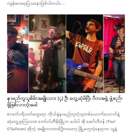
ကျန်းမာရေးပြဿနာဖြစ်ပါတယ်။…
နာမည်တူသူစိမ်းအမျိုးသား (၄) ဦး တွေ့ဆုံမိပြီး ဂီတအဖွဲ့ ဖွဲ့စည်း
ဖို့ဖြစ်လာတဲ့အခါ
စာဖတ်ပရိသတ်တွေရော ကိုယ်နဲ့နာမည်တူတဲ့သူတစ်ယောက်ယောက်နဲ့
ဆုံတွေ့ဖူးကြလား။ ဘော်လ်တီမိုးမြို့က ပေါလ် အို ဆော်လီဗန် (Paul
O’Sullivan) ဆိုတဲ့ အမျိုးသားတစ်ဦးကတော့ မြို့မတူတဲ့နေရာက သူ့နဲ့