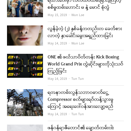
ရထားပေါ်မှာ လက်ထပ်ထိမ်းမြားခဲ့ကြတဲ့
စစ်မှုထမ်းဟောင်း မ နဲ့ မောင် စုံတွဲ
Author
May 15, 2019
Wun Lae
လွန်ခဲ့တဲ့ (၂) နှစ်ခန့်ကတည်းက ခေတ်စား
လာတဲ့ နှာခေါင်းမွေးအရှည်ထားခြင်း
Author
May 14, 2019
Wun Lae
ONE ၏ ဖယ်သာဝိတ်တန်း Kick Boxing
World Grand Prix တွဲဆိုင်းများကိုသုံးသပ်
ကြည့်ခြင်း
Author
May 14, 2019
Tun Tun
ရတနာကမ်းလွန်သဘာဝဓာတ်ငွေ့
Compressor စက်များရပ်တန့်သွားမှု
ကြောင့် အရေးပေါ်ဝန်အားလျော့မည်
Author
May 14, 2019
Tun Tun
ဖန်ဂန်ရာဇီတောင်၏ ချောက်ကမ်းပါး