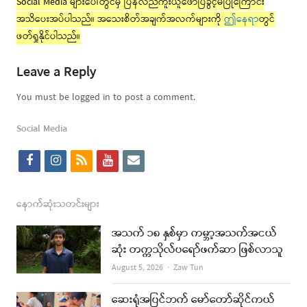
Social Media များပေါ်တွင်မှ ပြန်လည်ကူးယူဖော်ပြခွင့်မပြုကြောင်း
အသိပေးအပ်ပါသည်။ အသေးစိတ်အချက်အလက်များကို
ဤနေရာ
တွင်
ဖတ်ရှုနိုင်ပါသည်။
Leave a Reply
You must be logged in to post a comment.
Social Media
f
i
r
y
e
a
n
s
o
m
c
s
s
u
a
နောက်ဆုံးသတင်းများ
e
t
t
i
အသက် ၁၈ နှစ်မှာ ကမ္ဘာ့အသက်အငယ်
b
a
u
l
ဆုံး တက္ကသိုလ်ပရော်ဖက်ဆာ ဖြစ်လာသူ
o
g
b
Author
August 5, 2026
Zaw Tun
o
r
e
ဆေးရုံအပြင်ဘက် မော်တော်ဆိုင်ကယ်