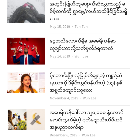
အတွင်း ပြုတ်ကျပျောက်ဆုံးသွားသည့် မ
စိမ့်ထက်ကို ရှာဖွေ/ကယ်ဆယ်နိုင်ခြင်းမရှိ
သေး
Author
May 15, 2019
Tun Tun
ငွေဘယ်လောက်ရှိမှ အမေရိကန်မှာ
လူချမ်းသာလို့သတ်မှတ်ခံရတာလဲ
Author
May 14, 2019
Wun Lae
ပိုကောင်းပြီး လုံခြုံစိတ်ချရတဲ့ ကျည်ဆံ
ရထားကို ဒီဇိုင်းထွင်ဖန်တီးတဲ့ (၁၃) နှစ်
အရွယ်ကျောင်းသူလေး
Author
November 4, 2019
Wun Lae
အမေရိကန်ဒေါ်လာ ၁၂၀,၀၀၀ နဲ့တောင်
ရောင်းထွက်ခဲ့တဲ့ ငှက်ပျောသီးတိပ်ကပ်
အနုပညာလက်ရာ
Author
December 6, 2019
Wun Lae