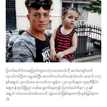
ပြတင်းပေါက်ကနေပြုတ်ကျလာတဲ့ကလေးငယ်ကို ဆယ်ကျော်သက်
လူငယ်တစ်ဦးက ပွေ့ဖမ်းပြီး အသက်ကယ်တင်ပေးခဲ့ပါတယ်။ အသက် (၁၇)
နှစ်အရွယ် လူငယ်လေး ဇာဘတ်ဟာ ဇွန်လ (၂၇) ရက်နေ့က တူရကီနိုင်ငံ၊
အစ္စတန်ဘူလ်မြို့မှာ လမ်းလျှောက်နေတုန်း ပြတင်းပေါက်မှာ (၂) နှစ်
အရွယ် ကလေးငယ်တစ်ယောက် တွဲလောင်းဖြစ်နေတာကိုလှမ်းမြင်ခဲ့တာ
ပါ။