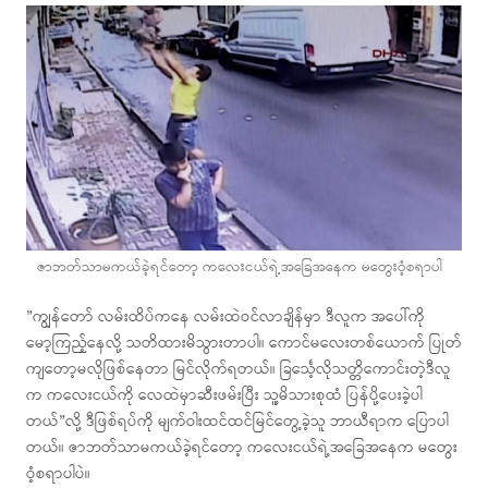
ဇာဘတ်သာမကယ်ခဲ့ရင်တော့ ကလေးငယ်ရဲ့အခြေအနေက မတွေးဝံ့စရာပါ
”ကျွန်တော် လမ်းထိပ်ကနေ လမ်းထဲဝင်လာချိန်မှာ ဒီလူက အပေါ်ကို
မော့ကြည့်နေလို့ သတိထားမိသွားတာပါ။ ကောင်မလေးတစ်ယောက် ပြုတ်
ကျတော့မလိုဖြစ်နေတာ မြင်လိုက်ရတယ်။ ခြင်္သေ့လိုသတ္တိကောင်းတဲ့ဒီလူ
က ကလေးငယ်ကို လေထဲမှာဆီးဖမ်းပြီး သူ့မိသားစုထံ ပြန်ပို့ပေးခဲ့ပါ
တယ်”လို့ ဒီဖြစ်ရပ်ကို မျက်ဝါးထင်ထင်မြင်တွေ့ခဲ့သူ ဘာယီရာက ပြောပါ
တယ်။ ဇာဘတ်သာမကယ်ခဲ့ရင်တော့ ကလေးငယ်ရဲ့အခြေအနေက မတွေး
ဝံ့စရာပါပဲ။