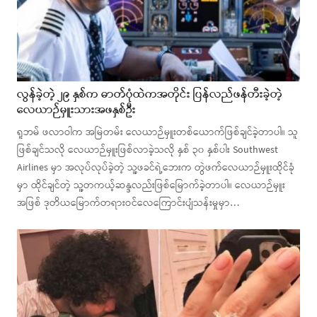
လွန်ခဲ့တဲ့ ၂၉ နှစ်က ဓာတ်ပုံထဲကအတိုင်း ပြန်လည်ဖန်တီးခဲ့တဲ့
လေယာဉ်မှူးသားအဖနှစ်ဦး
ရူဘမ် ဖလာဝါက အမြဲတမ်း လေယာဉ်မှူးတစ်ယောက်ဖြစ်ချင်ခဲ့တာပါ။ သူ
ဖြစ်ချင်သလို လေယာဉ်မှူးဖြစ်လာခဲ့သလို နှစ် ၃၀ နှစ်ပါး Southwest
Airlines မှာ အလုပ်လုပ်ခဲ့တဲ့ သူ့ဖခင်ရဲ့ဘေးက တွဲဖက်လေယာဉ်မှူးထိုင်ခုံ
မှာ ထိုင်ချင်တဲ့ သူ့တကယ့်ဆန္ဒလည်းဖြစ်မြောက်ခဲ့တာပါ။ လေယာဉ်မှူး
အဖြစ် ဒုတိယမြောက်တရားဝင်လေကြောင်းပျံသန်းမှုမှာ…