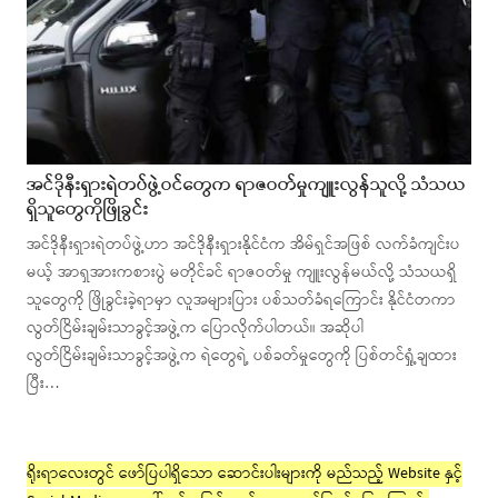
အင်ဒိုနီးရှားရဲတပ်ဖွဲ့ဝင်တွေက ရာဇဝတ်မှုကျူးလွန်သူလို့ သံသယ
ရှိသူတွေကိုဖြိုခွင်း
အင်ဒိုနီးရှားရဲတပ်ဖွဲ့ဟာ အင်ဒိုနီးရှားနိုင်ငံက အိမ်ရှင်အဖြစ် လက်ခံကျင်းပ
မယ့် အာရှအားကစားပွဲ မတိုင်ခင် ရာဇဝတ်မှု ကျူးလွန်မယ်လို့ သံသယရှိ
သူတွေကို ဖြိုခွင်းခဲ့ရာမှာ လူအများပြား ပစ်သတ်ခံရကြောင်း နိုင်ငံတကာ
လွတ်ငြိမ်းချမ်းသာခွင့်အဖွဲ့က ပြောလိုက်ပါတယ်။ အဆိုပါ
လွတ်ငြိမ်းချမ်းသာခွင့်အဖွဲ့က ရဲတွေရဲ့ ပစ်ခတ်မှုတွေကို ပြစ်တင်ရှုံ့ချထား
ပြီး…
ရိုးရာလေးတွင် ဖော်ပြပါရှိသော ဆောင်းပါးများကို မည်သည့် Website နှင့်