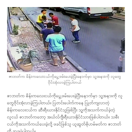
ဇာဘတ်က မိန်းကလေးငယ်ကိုပွေ့ဖမ်းပေးခဲ့ပြီးနောက်မှာ သူ့အနားကို လူတွေ
ဝိုင်းအုံလာခဲ့ကြပါတယ်
ဇာဘတ်က မိန်းကလေးငယ်ကိုပွေ့ဖမ်းပေးခဲ့ပြီးနောက်မှာ သူ့အနားကို လူ
တွေဝိုင်းအုံလာခဲ့ကြပါတယ်။ ပြတင်းပေါက်ကနေ ပြုတ်ကျလာတဲ့
မိန်းကလေးငယ်က ဆီးရီးယားနိုင်ငံသူဖြစ်ပြီး သူ့ကိုအသက်ကယ်ခဲ့တဲ့
လူငယ် ဇာဘတ်ကတော့ အယ်လ်ဂျီးရီးယားနိုင်ငံသားဖြစ်ပါတယ်။ သမီး
ငယ်ကိုအသက်ကယ်ပေးခဲ့လို့ ဖခင်ဖြစ်သူ ယူဆွတ်မိုဟမ်မတ်က ဇာဘတ်
ကို ဆုချခဲ့ပါတယ်။