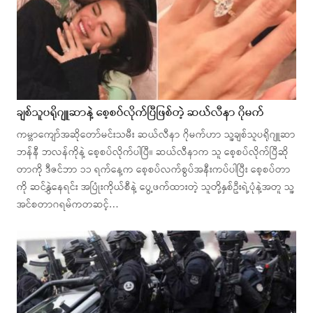
ချစ်သူပရိုဂျူဆာနဲ့ စေ့စပ်လိုက်ပြီဖြစ်တဲ့ ဆယ်လီနာ ဂိုမက်
ကမ္ဘာကျော်အဆိုတော်မင်းသမီး ဆယ်လီနာ ဂိုမက်ဟာ သူ့ချစ်သူပရိုဂျူဆာ
ဘန်နီ ဘလန်ကိုနဲ့ စေ့စပ်လိုက်ပါပြီ။ ဆယ်လီနာက သူ စေ့စပ်လိုက်ပြီဆို
တာကို ဒီဇင်ဘာ ၁၁ ရက်နေ့က စေ့စပ်လက်စွပ်အနီးကပ်ပါပြီး စေ့စပ်တာ
ကို ဆင်နွှဲနေရင်း အပြုံးကိုယ်စီနဲ့ ပွေ့ဖက်ထားတဲ့ သူတို့နှစ်ဦးရဲ့ပုံနဲ့အတူ သူ့
အင်စတာဂရမ်ကတဆင့်…