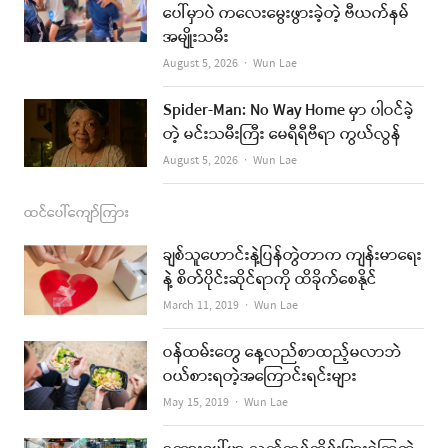
k
a
ပေါ်မှာပဲ ကလေးမွေးဖွားခဲ့တဲ့ ဗီယက်နမ်
အမျိုးသမီး
m
Author
August 5, 2026
Wun Lae
Spider-Man: No Way Home မှာ ပါဝင်ခဲ့
တဲ့ မင်းသမီးကြီး မေရီရီဗီရာ ကွယ်လွန်
Author
August 5, 2026
Wun Lae
ထင်ပေါ်ကျော်ကြား
ချစ်သူဟောင်းနဲ့ပြန်တွဲတာက ကျန်းမာရေး
နဲ့ စိတ်ပိုင်းဆိုင်ရာကို ထိခိုက်စေနိုင်
Author
March 11, 2019
Wun Lae
ဝန်ထမ်းတွေ နေ့လည်စာထည့်မလာဘဲ
ဝယ်စားရတဲ့အကြောင်းရင်းများ
Author
May 15, 2019
Wun Lae