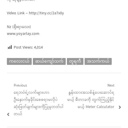
Video Link – http://tiny.cc/2a7x8y
Nz (ရိုးရာလေး)
www.yoyarlay.com
Post Views:
4,014
ကလေးငယ်
ဆယ်ကျော်သက်
တူရကီ
အသက်ကယ်
Post
Previous
Next
Previous
Next
ရေဘဝဲရဲ့လက်များဟာ
နှုန်းထားအသစ်နဲ့ပေးဆောင်ရ
navigation
post:
post:
ဦးနှောက်မှခိုင်းစေစရာမလိုပဲ
မယ့် မီတာခကို တွက်ကြည့်နိုင်
ဆုံးဖြတ်ချက်များကိုပြုမူတတ်ပါ
မယ့် Meter Calculator
တယ်