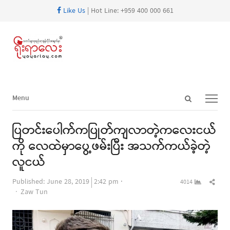
Like Us
| Hot Line: +959 400 000 661
Open
Menu
Menu
search
panel
ပြတင်းပေါက်ကပြုတ်ကျလာတဲ့ကလေးငယ်
ကို လေထဲမှာပွေ့ဖမ်းပြီး အသက်ကယ်ခဲ့တဲ့
လူငယ်
Shar
Published:
June 28, 2019
2:42 pm
4014
Author
this
Zaw Tun
post