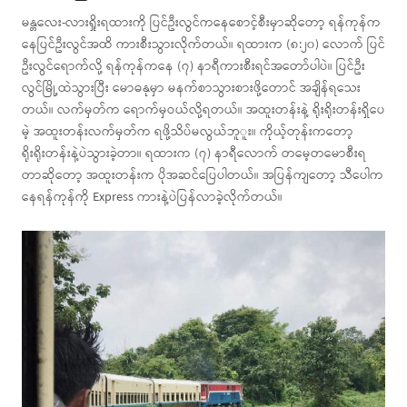
မန္တလေး-လားရှိုးရထားကို ပြင်ဦးလွင်ကနေစောင့်စီးမှာဆိုတော့ ရန်ကုန်က
နေပြင်ဦးလွင်အထိ ကားစီးသွားလိုက်တယ်။ ရထားက (၈:၂၀) လောက် ပြင်
ဦးလွင်ရောက်လို့ ရန်ကုန်ကနေ (၇) နာရီကားစီးရင်အတော်ပါပဲ။ ပြင်ဦး
လွင်မြို့ထဲသွားပြီး မောဓနုမှာ မနက်စာသွားစားဖို့တောင် အချိန်ရသေး
တယ်။ လက်မှတ်က ရောက်မှဝယ်လို့ရတယ်။ အထူးတန်းနဲ့ ရိုးရိုးတန်းရှိပေ
မဲ့ အထူးတန်းလက်မှတ်က ရဖို့သိပ်မလွယ်ဘူူး။ ကိုယ့်တုန်းကတော့
ရိုးရိုးတန်းနဲ့ပဲသွားခဲ့တာ။ ရထားက (၇) နာရီလောက် တမေ့တမောစီးရ
တာဆိုတော့ အထူးတန်းက ပိုအဆင်ပြေပါတယ်။ အပြန်ကျတော့ သီပေါက
နေရန်ကုန်ကို Express ကားနဲ့ပဲပြန်လာခဲ့လိုက်တယ်။