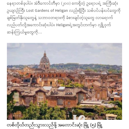
နေရာတစ်ခုပါပဲ။ အဲဒီကောင်တီမှာ (၂၀၀) ဧကရှိတဲ့ ဥရောပရဲ့ အကြီးဆုံး
ဥယျာဉ်ကြီး Lost Gardens of Heligan လည်းရှိပြီး သစ်ပင်ပန်းပင်တွေကို
ချစ်မြတ်နိုးသူတွေနဲ့ သဘာဝတရားကို ခံစားချင်တဲ့သူတွေ လာရောက်
လည်ပတ်လို့အကောင်းဆုံးပါပဲ။ Heliganရဲ့အတွင်းဘက်မှာ လျှို့ဝှက်
ဆန်းကြယ်မှုတွေကို…
တစ်ကိုယ်တည်းသွားလည်ဖို့ အကောင်းဆုံး မြို့ (၅) မြို့