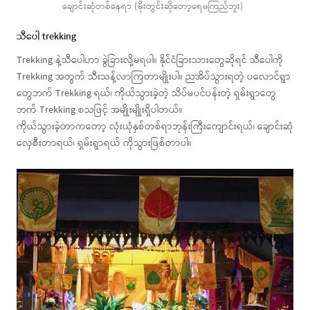
ချောင်းဆုံတစ်နေရာ (မိုးတွင်းဆိုတော့ရေမကြည်ဘူး)
သီပေါ trekking
Trekking နဲ့သီပေါဟာ ခွဲခြားလို့မရပါ။ နိုင်ငံခြားသားတွေဆိုရင် သီပေါကို
Trekking အတွက် သီးသန့်လာကြတာမျိုးပါ။ ညအိပ်သွားရတဲ့ ပလောင်ရွာ
တွေဘက် Trekking ရယ်၊ ကိုယ်သွားခဲ့တဲ့ သိပ်မပင်ပန်းတဲ့ ရှမ်းရွာတွေ
ဘက် Trekking စသဖြင့် အမျိုးမျိုးရှိပါတယ်။
ကိုယ်သွားခဲ့တာကတော့ လုံးယုံနှစ်တစ်ရာဘုန်းကြီးကျောင်းရယ်၊ ချောင်းဆုံ
လှေစီးတာရယ်၊ ရှမ်းရွာရယ် ကိုသွားဖြစ်တာပါ။