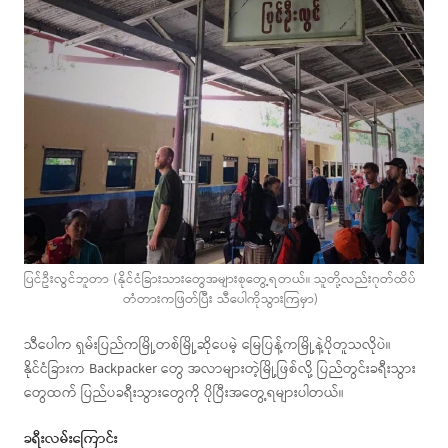
ပြင်ဦးလွင်ဘူတာ (နိုင်ငံခြားသားတွေအများစုတွေ့ရတယ်။ သူတို့လည်းဂုတ်ထိပ်
တံတားကဖြတ်ပြီး သီပေါကိုသွားကြမှာ)
သီပေါက ရှမ်းပြည်ကမြို့တစ်မြို့ဆိုပေမဲ့ မြေပြန့်ကမြို့နဲ့ပိုတူသလိုပဲ။
နိုင်ငံခြားက Backpacker တွေ အလာများတဲ့မြို့ဖြစ်လို့ ပြည်တွင်းခရီးသွား
တွေထက် ပြည်ပခရီးသွားတွေကို ပိုပြီးအတွေ့ရများပါတယ်။
ခရီးလမ်းကြောင်း