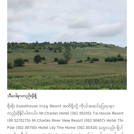
သီပေါမှာတည်းခိုဖို့
ရိုးရိုး Guesthouse ကနေ Resort အထိရှိလို့ ကိုယ်အဆင်ပြေရာမှာ
တည်းခိုနိုင်ပါတယ်။ Mr.Charles Hotel (082 80105)၊ Tai House Resort
(09 5278275)၊ Mr.Charles River View Resort (082 80407)၊ Hotel Thi
Paw (082 80750)၊ Hotel Lily The Home (082 80318) တွေလည်း ရှိပါ