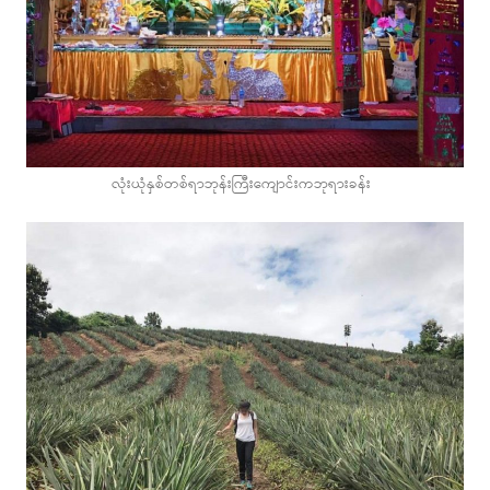
လုံးယုံနှစ်တစ်ရာဘုန်းကြီးကျောင်းကဘုရားခန်း