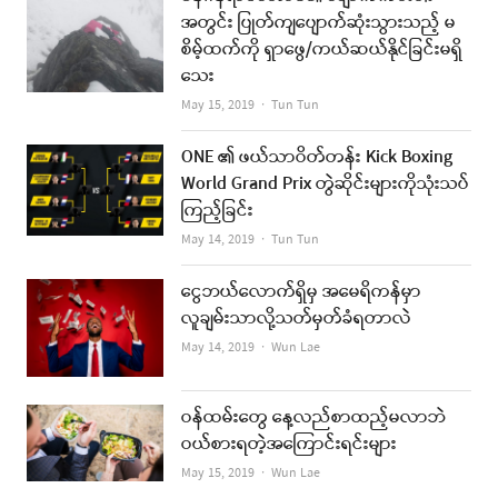
အတွင်း ပြုတ်ကျပျောက်ဆုံးသွားသည့် မ
စိမ့်ထက်ကို ရှာဖွေ/ကယ်ဆယ်နိုင်ခြင်းမရှိ
သေး
Author
May 15, 2019
Tun Tun
ONE ၏ ဖယ်သာဝိတ်တန်း Kick Boxing
World Grand Prix တွဲဆိုင်းများကိုသုံးသပ်
ကြည့်ခြင်း
Author
May 14, 2019
Tun Tun
ငွေဘယ်လောက်ရှိမှ အမေရိကန်မှာ
လူချမ်းသာလို့သတ်မှတ်ခံရတာလဲ
Author
May 14, 2019
Wun Lae
ဝန်ထမ်းတွေ နေ့လည်စာထည့်မလာဘဲ
ဝယ်စားရတဲ့အကြောင်းရင်းများ
Author
May 15, 2019
Wun Lae