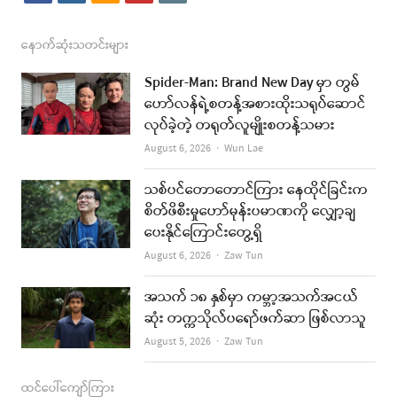
a
n
s
o
m
c
s
s
u
a
နောက်ဆုံးသတင်းများ
e
t
t
i
Spider-Man: Brand New Day မှာ တွမ်
b
a
u
l
ဟော်လန်ရဲ့စတန့်အစားထိုးသရုပ်ဆောင်
လုပ်ခဲ့တဲ့ တရုတ်လူမျိုးစတန့်သမား
o
g
b
Author
August 6, 2026
Wun Lae
o
r
e
k
a
သစ်ပင်တောတောင်ကြား နေထိုင်ခြင်းက
စိတ်ဖိစီးမှုဟော်မုန်းပမာဏကို လျှော့ချ
m
ပေးနိုင်ကြောင်းတွေ့ရှိ
Author
August 6, 2026
Zaw Tun
အသက် ၁၈ နှစ်မှာ ကမ္ဘာ့အသက်အငယ်
ဆုံး တက္ကသိုလ်ပရော်ဖက်ဆာ ဖြစ်လာသူ
Author
August 5, 2026
Zaw Tun
ထင်ပေါ်ကျော်ကြား