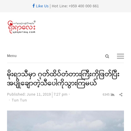
Like Us
| Hot Line: +959 400 000 661
Open
Menu
Menu
search
panel
မိုးရာသီမှာ ဂုတ်ထိပ်တံတားကြီးကိုဖြတ်ပြီး
အပျိုချောတဲ့သီပေါကိုသွားကြမယ်
Shar
Published:
June 11, 2019
7:27 pm
6345
Author
this
Tun Tun
post