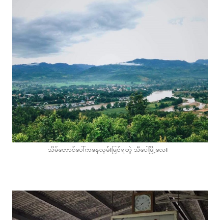
သိမ်တောင်ပေါ်ကနေလှမ်းမြင်ရတဲ့ သီပေါမြို့လေး