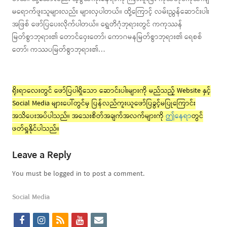
မရောက်ဖူးသူများလည်း များလှပါတယ်။ ထို့ကြောင့် လမ်းညွှန်ဆောင်းပါး
အဖြစ် ဖော်ပြပေးလိုက်ပါတယ်။ ရွှေတိဂုံဘုရားတွင် ကကုဿန်
မြတ်စွာဘုရား၏ တောင်ဝှေးတော်၊ ကောဂမနမြတ်စွာဘုရား၏ ရေစစ်
တော်၊ ကဿပမြတ်စွာဘုရား၏…
ရိုးရာလေးတွင် ဖော်ပြပါရှိသော ဆောင်းပါးများကို မည်သည့် Website နှင့်
Social Media များပေါ်တွင်မှ ပြန်လည်ကူးယူဖော်ပြခွင့်မပြုကြောင်း
အသိပေးအပ်ပါသည်။ အသေးစိတ်အချက်အလက်များကို
ဤနေရာ
တွင်
ဖတ်ရှုနိုင်ပါသည်။
Leave a Reply
You must be logged in to post a comment.
Social Media
f
i
r
y
e