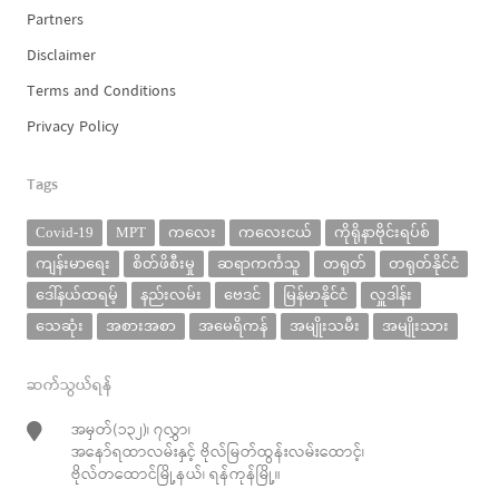
Partners
Disclaimer
Terms and Conditions
Privacy Policy
Tags
Covid-19
MPT
ကလေး
ကလေးငယ်
ကိုရိုနာဗိုင်းရပ်စ်
ကျန်းမာရေး
စိတ်ဖိစီးမှု
ဆရာကင်္ကသူ
တရုတ်
တရုတ်နိုင်ငံ
ဒေါ်နယ်ထရမ့်
နည်းလမ်း
ဗေဒင်
မြန်မာနိုင်ငံ
လှူဒါန်း
သေဆုံး
အစားအစာ
အမေရိကန်
အမျိုးသမီး
အမျိုးသား
ဆက်သွယ်ရန်
အမှတ်(၁၃၂)၊ ၇လွှာ၊
အနော်ရထာလမ်းနှင့် ဗိုလ်မြတ်ထွန်းလမ်းထောင့်၊
ဗိုလ်တထောင်မြို့နယ်၊ ရန်ကုန်မြို့။