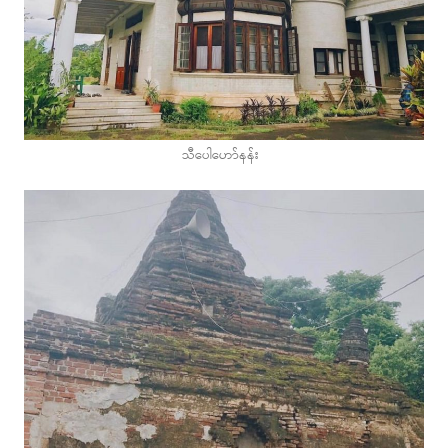
သီပေါဟော်နန်း