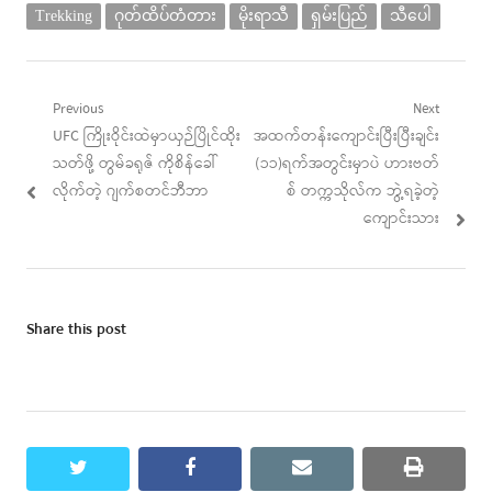
Trekking
ဂုတ်ထိပ်တံတား
မိုးရာသီ
ရှမ်းပြည်
သီပေါ
Post
Previous
Next
Previous
Next
UFC ကြိုးဝိုင်းထဲမှာယှဉ်ပြိုင်ထိုး
အထက်တန်းကျောင်းပြီးပြီးချင်း
navigation
post:
post:
သတ်ဖို့ တွမ်ခရုဇ် ကိုစိန်ခေါ်
(၁၁)ရက်အတွင်းမှာပဲ ဟားဗတ်
လိုက်တဲ့ ဂျက်စတင်ဘီဘာ
စ် တက္ကသိုလ်က ဘွဲ့ရခဲ့တဲ့
ကျောင်းသား
Share this post
twitter
facebook
email
print