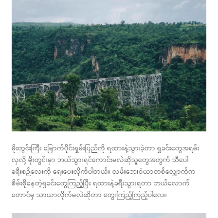
မိုးတွင်းကြီး မြောက်ပိုင်းရှမ်းပြည်ကို ရထားနဲ့သွားခဲ့တာ ရှုခင်းတွေအရမ်း
လှလို့ မိုးတွင်းမှာ ဘယ်သွားရင်ကောင်းမလဲဆိုသူတွေအတွက် သီပေါ
ခရီးစဉ်လေးကို ရေးပေးလိုက်ပါတယ်။ လမ်းဘေးဝဲယာတစ်လျှောက်က
စိမ်းစိုနေတဲ့ရှုခင်းတွေကြည့်ပြီး ရထားနဲ့ခရီးသွားရတာ ဘယ်လောက်
တောင်မှ သာယာလိုက်မလဲဆိုတာ တွေးကြည့်ကြည့်ပါလေ။