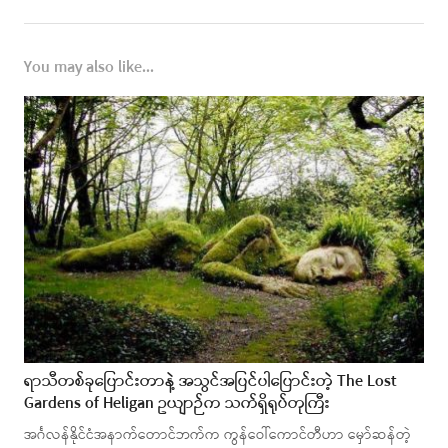
You may also like...
ရာသီတစ်ခုပြောင်းတာနဲ့ အသွင်အပြင်ပါပြောင်းတဲ့ The Lost
Gardens of Heligan ဥယျာဉ်က သက်ရှိရုပ်တုကြီး
အင်္ဂလန်နိုင်ငံအနာက်တောင်ဘက်က ကွန်ဝေါ်ကောင်တီဟာ မှော်ဆန်တဲ့