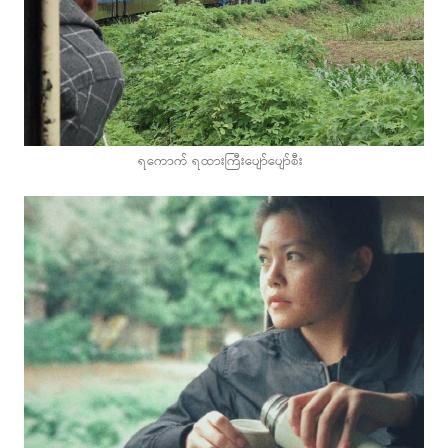
ရကောက် ရထားကြီးပျော်ပျော်စီး