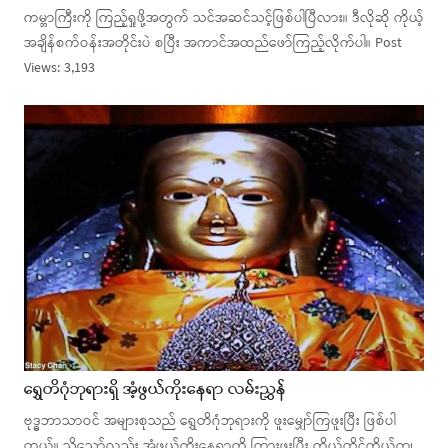
ကမ္ဘာကြီးကို ကြည့်ရှုဖို့အတွက် သင်အဆင်သင့်ဖြစ်ပါပြီလား။ ဒီလိုဆို ကိုယ့်
အချိန်စက်ဝန်းအတိုင်းပဲ စပြီး အကာင်အထည်ဖော်ကြည့်လိုက်ပါ။ Post
Views: 3,193
ရွှေတိဂုံဘုရားရှိ အံ့ဖွယ်ကိုးနေရာ လမ်းညွှန်
ဗုဒ္ဓဘာသာဝင် အများစုသည် ရွှေတိဂုံဘုရားကို ဖူးမျှော်ကြဖူးပြီး ဖြစ်ပါ
တယ်။ သို့သော်လည်း အံ့ဖွယ်ကိုးနေရာကို ကြားဖူးပြီး ကိုယ်တိုင်ကိုယ်ကျ