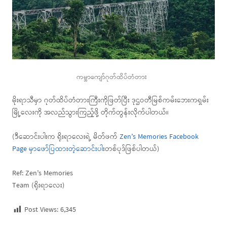
ကမ္ဘာကျော်ဂုတ်ထိပ်တံတား
မိုးရာသီမှာ ဂုတ်ထိပ်တံတားကြီးကိုဖြတ်ပြီး ဒုဌဝတီမြစ်ကမ်းဘေးကရှမ်း
မြို့လေးကို အလည်သွားကြည့်ဖို့ တိုက်တွန်းလိုက်ပါတယ်။
(ဒီဆောင်းပါးက ရိုးရာလေးရဲ့ မိတ်ဖက်
Zen’s Memories Facebook
Page မှာဖော်ပြထားတဲ့ဆောင်းပါး
တစ်ပုဒ်ဖြစ်ပါတယ်)
Ref: Zen’s Memories
Team (ရိုးရာလေး)
Post Views:
6,345