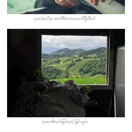
ရထားပေါ်မှာ ကော်ဖီလေးသောက်ပြီးဖီးလ်
ရထားစီးရင်းမြင်ရတဲ့ မြင်ကွင်း