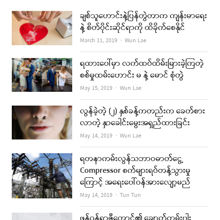
ချစ်သူဟောင်းနဲ့ပြန်တွဲတာက ကျန်းမာရေး
နဲ့ စိတ်ပိုင်းဆိုင်ရာကို ထိခိုက်စေနိုင်
Author
March 11, 2019
Wun Lae
ရထားပေါ်မှာ လက်ထပ်ထိမ်းမြားခဲ့ကြတဲ့
စစ်မှုထမ်းဟောင်း မ နဲ့ မောင် စုံတွဲ
Author
May 15, 2019
Wun Lae
လွန်ခဲ့တဲ့ (၂) နှစ်ခန့်ကတည်းက ခေတ်စား
လာတဲ့ နှာခေါင်းမွေးအရှည်ထားခြင်း
Author
May 14, 2019
Wun Lae
ရတနာကမ်းလွန်သဘာဝဓာတ်ငွေ့
Compressor စက်များရပ်တန့်သွားမှု
ကြောင့် အရေးပေါ်ဝန်အားလျော့မည်
Author
May 14, 2019
Tun Tun
ဖန်ဂန်ရာဇီတောင်၏ ချောက်ကမ်းပါး