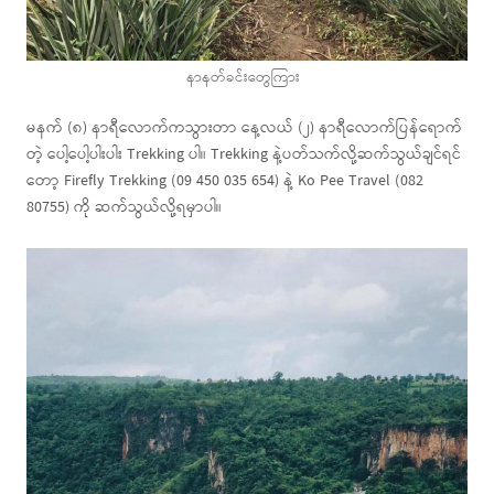
နာနတ်ခင်းတွေကြား
မနက် (၈) နာရီလောက်ကသွားတာ နေ့လယ် (၂) နာရီလောက်ပြန်ရောက်
တဲ့ ပေါ့ပေါ့ပါးပါး Trekking ပါ။ Trekking နဲ့ပတ်သက်လို့ဆက်သွယ်ချင်ရင်
တော့ Firefly Trekking (09 450 035 654) နဲ့ Ko Pee Travel (082
80755) ကို ဆက်သွယ်လို့ရမှာပါ။