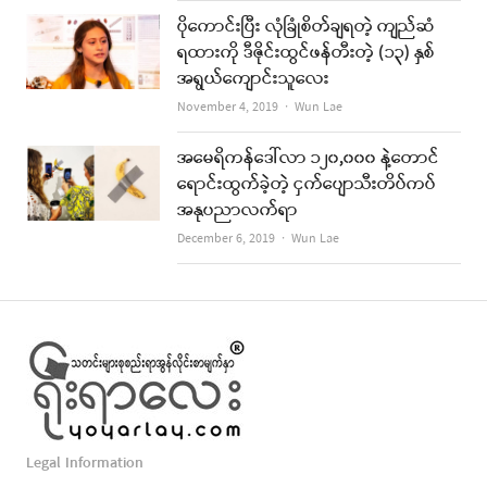
ပိုကောင်းပြီး လုံခြုံစိတ်ချရတဲ့ ကျည်ဆံ
ရထားကို ဒီဇိုင်းထွင်ဖန်တီးတဲ့ (၁၃) နှစ်
အရွယ်ကျောင်းသူလေး
Author
November 4, 2019
Wun Lae
အမေရိကန်ဒေါ်လာ ၁၂၀,၀၀၀ နဲ့တောင်
ရောင်းထွက်ခဲ့တဲ့ ငှက်ပျောသီးတိပ်ကပ်
အနုပညာလက်ရာ
Author
December 6, 2019
Wun Lae
Legal Information