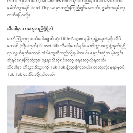
တယ်။ ကိုယ်ကတော့ Mr.Charles Hotel မှာပဲတည်းခဲ့တယ်။ နောက်တစ်
ခေါက်သွားရင် Hotel Thipaw မှာတည်းကြည့်ချင်နေတယ်။ ရှုခင်းအရမ်းလှ
တယ်ပြောလို့။
သီပေါမှာဘာတွေလည်ဖို့ရှိလဲ
ဘော်ကြိုဘုရား၊ သီပေါချောင်းဆုံ၊ Little Bagan၊ နမ့်ဟူးနွဲ့ရေတံခွန်၊ သိမ်
တောင် (သို့မဟုတ်) Sunset Hill၊ သီပေါဟော်နန်း၊ စော်ဘွားတွေရဲ့အုတ်ဂူရှိ
ရာ လွယ်မုတ်တောင် အဲဒါတွေဆီလည်လို့ရပါတယ်။ ချောင်းဆုံက မိုးတွင်း
ဆိုရင်ရေမကြည်ဘူး။ နွေရာသီဆိုရင်တော့ ရေဆော့လို့ရတယ်။
သီပေါမှာ ဟိုသွားဒီသွားကို Tuk Tuk နဲ့သွားကြတယ်။ တည်းတဲ့နေရာမှာပဲ
Tuk Tuk ငှားခိုင်းလို့ရပါတယ်။