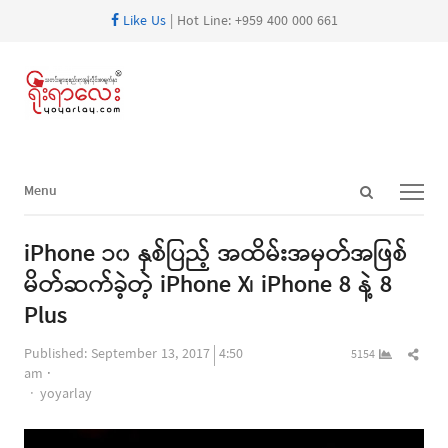
Like Us
| Hot Line: +959 400 000 661
Open
Menu
Menu
search
panel
iPhone ၁၀ နှစ်ပြည့် အထိမ်းအမှတ်အဖြစ်
မိတ်ဆက်ခဲ့တဲ့ iPhone X၊ iPhone 8 နဲ့ 8
Plus
Shar
Published:
September 13, 2017
4:50
5154
this
am
Author
post
yoyarlay