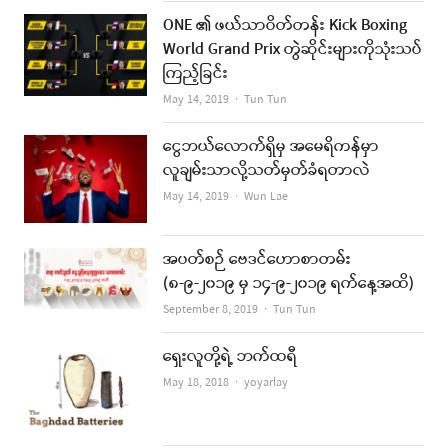
ONE ၏ ဖယ်သာဝိတ်တန်း Kick Boxing
World Grand Prix တွဲဆိုင်းများကိုသုံးသပ်
ကြည့်ခြင်း
Author
May 14, 2019
Tun Tun
ငွေဘယ်လောက်ရှိမှ အမေရိကန်မှာ
လူချမ်းသာလို့သတ်မှတ်ခံရတာလဲ
Author
May 14, 2019
Wun Lae
အပတ်စဉ် ဗေဒင်ဟောစာတမ်း
(၈-၉-၂၀၁၉ မှ ၁၄-၉-၂၀၁၉ ရက်နေ့အထိ)
Author
September 8, 2019
Tun Tun
ရှေးလူတို့ရဲ့ ဘက်ထရီ
Author
May 18, 2018
yoyarlay