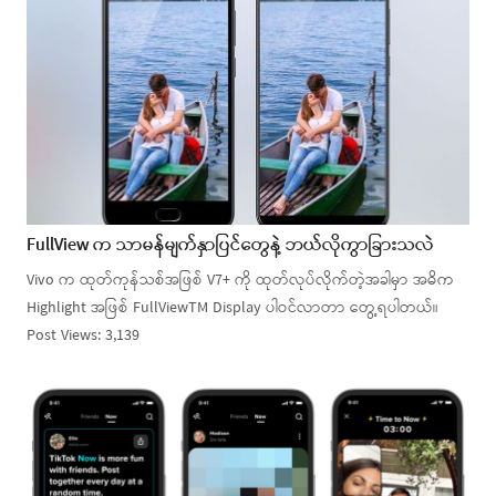
FullView က သာမန်မျက်နှာပြင်တွေနဲ့ ဘယ်လိုကွာခြားသလဲ
Vivo က ထုတ်ကုန်သစ်အဖြစ် V7+ ကို ထုတ်လုပ်လိုက်တဲ့အခါမှာ အဓိက
Highlight အဖြစ် FullViewTM Display ပါဝင်လာတာ တွေ့ရပါတယ်။
Post Views: 3,139