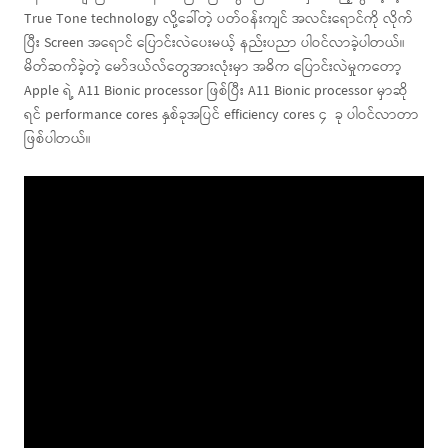
True Tone technology လို့ခေါ်တဲ့ ပတ်ဝန်းကျင် အလင်းရောင်ကို လိုက်
ပြီး Screen အရောင် ပြောင်းလဲပေးမယ့် နည်းပညာ ပါဝင်လာခဲ့ပါတယ်။
မိတ်ဆက်ခဲ့တဲ့ မော်ဒယ်လ်တွေအားလုံးမှာ အဓိက ပြောင်းလဲမှုကတော့
Apple ရဲ့ A11 Bionic processor ဖြစ်ပြီး A11 Bionic processor မှာဆို
ရင် performance cores နှစ်ခုအပြင် efficiency cores ၄ ခု ပါဝင်လာတာ
ဖြစ်ပါတယ်။