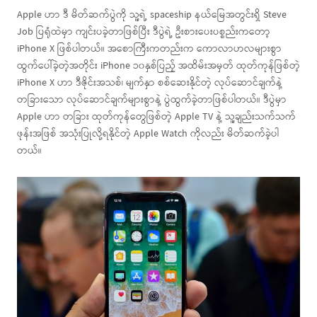
Apple ဟာ ဒီ မိတ်ဆက်ပွဲကို သူ့ရဲ့ spaceship နယ်မြေအတွင်းရှိ Steve
Job ပြရုံထဲမှာ ကျင်းပခဲ့တာဖြစ်ပြီး ဒီပွဲရဲ့ ဦးစားပေးပစ္စည်းကတော့
iPhone X ဖြစ်ပါတယ်။ အစောကြီးကတည်းက ကောလာဟလများစွာ
ထွက်ပေါ်ခဲ့တဲ့အတိုင်း iPhone ၁၀နှစ်ပြည့် အထိမ်းအမှတ် ထုတ်ကုန်ဖြစ်တဲ့
iPhone X ဟာ ဒီဇိုင်းအသစ်၊ မျက်နှာ စစ်ဆေးနိုင်တဲ့ လုပ်ဆောင်ချက်နဲ့
တခြားသော လုပ်ဆောင်ချက်များစွာနဲ့ ပွဲထွက်ခဲ့တာဖြစ်ပါတယ်။ ဒီပွဲမှာ
Apple ဟာ တခြား ထုတ်ကုန်တွေဖြစ်တဲ့ Apple TV နဲ့ သူ့ချည်းသက်သက်
ဖုန်းအဖြစ် အသုံးပြုလို့ရနိုင်တဲ့ Apple Watch ကိုလည်း မိတ်ဆက်ခဲ့ပါ
တယ်။