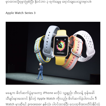
မှာထားလို့ရမှာဖြစ်ပြီး နိုဝင်ဘာ ၃ ရက်နေ့မှ ရောင်းချပေးသွားမှာပါ။
Apple Watch Series 3
မနေ့က မိတ်ဆက်ပွဲမှာတော့ iPhone မလိုပဲ သူ့ချည်း သီးသန့် ဖုန်းခေါ်၊
သီချင်းနားထောင် နိုင်တဲ့ Apple Watch ကိုလည်း မိတ်ဆက်ခဲ့ပါတယ်။ ဒီ
Watch မှာဆိုရင် processor နှစ်လုံး ပါဝင်ထားပြီး လေထုဖိအားတိုင်းနိုင်တဲ့