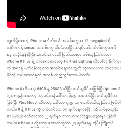
ထွက်ရှိလာတဲ့ iPhone မော်လ်ဒယ် အသစ်တွေမှာ 12-megapixel ရှိ
ကင်မရာနဲ့ sensor အသစ်တွေ ပါဝင်လာပြီး အရင်မော်ဒယ်လ်တွေထက်
၈၃ ရာခိုင်နှုန်းပိုပြီး အလင်းရောင်ကို ပြတ်သားစွာ ဖမ်းယူနိုင်ပါတယ်။
iPhone 8 Plus ရဲ့ ကင်မရာမှာတော့ Portrait Lighting လို့ခေါ်တဲ့ ရိုက်ကူး
တဲ့ အရာနဲ့ ပတ်ဝန်းကျင်က အလင်းရောင်တွေကို လိုသလောက် ကစားပေး
နိုင်တဲ့ လုပ်ဆောင်ချက် အသစ် ထည့်သွင်းထားပါတယ်။
iPhone 8 ကိုတော့ 64GB နဲ့ 256GB ဆိုပြီး ဝယ်ယူနိုင်မှာဖြစ်ပြီး Iphone 8
ရဲ့ ဈေးနှုန်းကတော့ အမေရိကန်ဒေါ်လာ ၆၉၉ ကစတင်ပြီး ဝယ်ယူနိုင်မှာ
ဖြစ်ပြီး Plus Model ကိုတော့ ဒေါ်လာ ၇၉၉ က စတင်ဝယ်ယူနိုင်မျာ ဖြစ်ပါ
တယ်။ 8 နဲ့ 8 Plus ကို စက်တင်ဘာ ၁၅ ရက်နေ့ကစပြီး ကြိုတင်မှာယူနိုင်
မှာ ဖြစ်ပြီး စက်တင်ဘာ ၂၂ ရက်မှာ တကယ်ရောင်းချပေးသွားမှာ ဖြစ်ပါ
တယ်။ iPhone X ကိုတော့ အောက်တိုဘာ ၂၇ ရက်နေ့မှ စပြီး ကြိုတင်