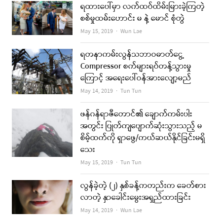
ရထားပေါ်မှာ လက်ထပ်ထိမ်းမြားခဲ့ကြတဲ့
စစ်မှုထမ်းဟောင်း မ နဲ့ မောင် စုံတွဲ
Author
May 15, 2019
Wun Lae
ရတနာကမ်းလွန်သဘာဝဓာတ်ငွေ့
Compressor စက်များရပ်တန့်သွားမှု
ကြောင့် အရေးပေါ်ဝန်အားလျော့မည်
Author
May 14, 2019
Tun Tun
ဖန်ဂန်ရာဇီတောင်၏ ချောက်ကမ်းပါး
အတွင်း ပြုတ်ကျပျောက်ဆုံးသွားသည့် မ
စိမ့်ထက်ကို ရှာဖွေ/ကယ်ဆယ်နိုင်ခြင်းမရှိ
သေး
Author
May 15, 2019
Tun Tun
လွန်ခဲ့တဲ့ (၂) နှစ်ခန့်ကတည်းက ခေတ်စား
လာတဲ့ နှာခေါင်းမွေးအရှည်ထားခြင်း
Author
May 14, 2019
Wun Lae