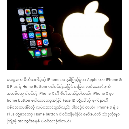
မနေ့ညက မိတ်ဆက်ခဲ့တဲ့ iPhone ၁၀ နှစ်ပြည့်ပွဲမှာ Apple ဟာ iPhone 8၊
8 Plus နဲ့ Home Buttom မပါဝင်တဲ့အပြင် တခြား လုပ်ဆောင်ချက်
အသစ်တွေ ပါဝင်တဲ့ iPhone X ကို မိတ်ဆက်ခဲ့ပါတယ်။ iPhone X မှာ
home button မပါလာတော့အပြင် Face ID လို့ခေါ်တဲ့ မျက်နှာကို
စစ်ဆေးပေးနိုင်တဲ့ လုပ်ဆောင်ချက်လည်း ပါဝင်ခဲ့ပါတယ်။ iPhone 8 နဲ့ 8
Plus တို့မှာတော့ Home button ပါဝင်ဆဲဖြစ်ပြီး မော်ဒယ်လ် သုံးခုလုံးမှာ
ကြိုးမဲ့ အားသွင်းစနစ် ပါဝင်လာခဲ့ပါတယ်။