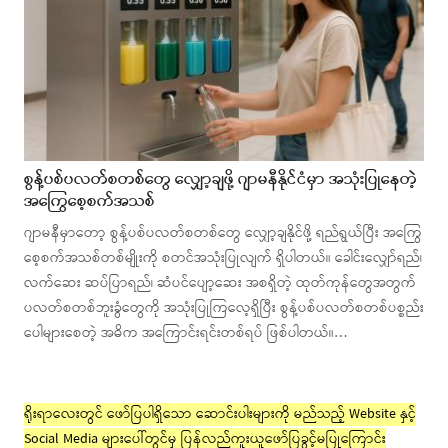
စွန့်ပစ်ပလတ်စတစ်တွေ လျှော့ချဖို့ ဂျာမနီနိုင်ငံမှာ အသုံးပြုနေတဲ့
အကြွေစေ့စက်အသစ်
ဂျာမနီမှာတော့ စွန့်ပစ်ပလတ်စတစ်တွေ လျှော့ချနိုင်ဖို့ ရည်ရွယ်ပြီး အကြွေ
စေ့စက်အသစ်တစ်မျိုးကို စတင်အသုံးပြုလျက် ရှိပါတယ်။ ခေါင်းလျှော်ရည်၊
လက်ဆေး ဆပ်ပြာရည်၊ ဆံပင်ပျော့ဆေး အစရှိတဲ့ ထုတ်ကုန်တွေအတွက်
ပလတ်စတစ်ဘူးခွံတွေကို အသုံးပြုကြလေ့ရှိပြီး စွန့်ပစ်ပလတ်စတစ်ပစ္စည်း
ပေါများစေတဲ့ အဓိက အကြောင်းရင်းတစ်ရပ် ဖြစ်ပါတယ်။…
ရိုးရာလေးတွင် ဖော်ပြပါရှိသော ဆောင်းပါးများကို မည်သည့် Website နှင့်
Social Media များပေါ်တွင်မှ ပြန်လည်ကူးယူဖော်ပြခွင့်မပြုကြောင်း