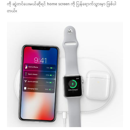
ကို ဆွဲတင်ပေးမယ်ဆိုရင် home screen ကို ပြန်ရောက်သွားမှာ ဖြစ်ပါ
တယ်။