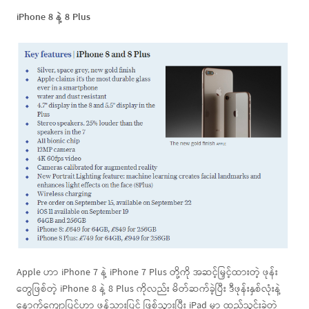
iPhone 8 နဲ့ 8 Plus
Apple ဟာ iPhone 7 နဲ့ iPhone 7 Plus တို့ကို အဆင့်မြှင့်ထားတဲ့ ဖုန်း
တွေဖြစ်တဲ့ iPhone 8 နဲ့ 8 Plus ကိုလည်း မိတ်ဆက်ခဲ့ပြီး ဒီဖုန်းနှစ်လုံးနဲ့
နောက်ကျောပြင်ဟာ ဖန်သားပြင် ဖြစ်သွားပြီး iPad မှာ ထည့်သွင်းခဲ့တဲ့