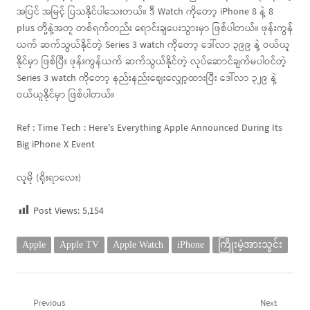
အပြင် အမြင့် ပြသနိုင်ပါသေးတယ်။ ဒီ Watch ကိုတော့ iPhone 8 နဲ့ 8
plus တို့နဲ့အတူ တစ်ရက်တည်း ရောင်းချပေးသွားမှာ ဖြစ်ပါတယ်။ ဖုန်းကွန်
ယက် ဆက်သွယ်နိုင်တဲ့ Series 3 watch ကိုတော့ ဒေါ်လာ ၃၉၉ နဲ့ ဝယ်ယူ
နိုင်မှာ ဖြစ်ပြီး ဖုန်းကွန်ယက် ဆက်သွယ်နိုင်တဲ့ လုပ်ဆောင်ချက်မပါဝင်တဲ့
Series 3 watch ကိုတော့ နည်းနည်းဈေးလျှော့ထားပြီး ဒေါ်လာ ၃၂၉ နဲ့
ဝယ်ယူနိုင်မှာ ဖြစ်ပါတယ်။
Ref : Time Tech : Here’s Everything Apple Announced During Its
Big iPhone X Event
လူမို (ရိုးရာလေး)
Post Views:
5,154
Apple
Apple TV
Apple Watch
iPhone
ကြိုးမဲ့အားသွင်း
Post
Previous
Next