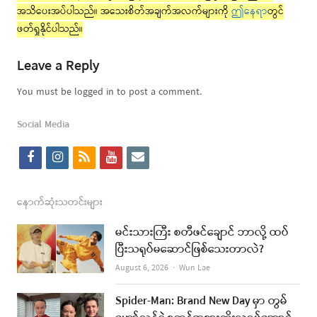
အသိပေးအပ်ပါသည်။ အသေးစိတ်အချက်အလက်များကို
ဤနေရာ
တွင်
ဖတ်ရှုနိုင်ပါသည်။
Leave a Reply
You must be logged in to post a comment.
Social Media
f
i
r
y
e
a
n
s
o
m
c
s
s
u
a
နောက်ဆုံးသတင်းများ
e
t
t
i
မင်းသားကြီး စတီဖင်ချောင် ဘာလို့ ထပ်
b
a
u
l
ပြီးသရုပ်မဆောင်ဖြစ်သေးတာလဲ?
o
g
b
Author
August 6, 2026
Wun Lae
o
r
e
Spider-Man: Brand New Day မှာ တွမ်
k
a