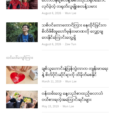
ဟော်လန်ရဲ့စတန့်အစားထိုးသရုပ်ဆောင်
လုပ်ခဲ့တဲ့ တရုတ်လူမျိုးစတန့်သမား
m
Author
August 6, 2026
Wun Lae
သစ်ပင်တောတောင်ကြား နေထိုင်ခြင်းက
စိတ်ဖိစီးမှုဟော်မုန်းပမာဏကို လျှော့ချ
ပေးနိုင်ကြောင်းတွေ့ရှိ
Author
August 6, 2026
Zaw Tun
ထင်ပေါ်ကျော်ကြား
ချစ်သူဟောင်းနဲ့ပြန်တွဲတာက ကျန်းမာရေး
နဲ့ စိတ်ပိုင်းဆိုင်ရာကို ထိခိုက်စေနိုင်
Author
March 11, 2019
Wun Lae
ဝန်ထမ်းတွေ နေ့လည်စာထည့်မလာဘဲ
ဝယ်စားရတဲ့အကြောင်းရင်းများ
Author
May 15, 2019
Wun Lae