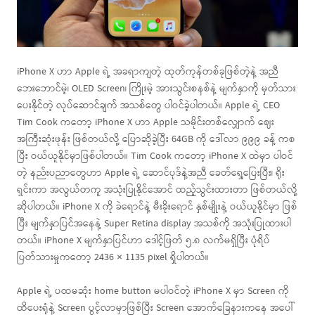
iPhone X ဟာ Apple ရဲ့ အခရာကျတဲ့ ထုတ်ကုန်တစ်ခုဖြစ်တဲ့နဲ့ အညီ
ဘေးဘောင်မဲ့၊ OLED Screen၊ ကြိုးမဲ့ အားသွင်းစနစ်နဲ့ မျက်နှာကို မှတ်သား
ပေးနိုင်တဲ့ လုပ်ဆောင်ချက် အသစ်တွေ ပါဝင်ခဲ့ပါတယ်။ Apple ရဲ့ CEO
Tim Cook ကတော့ iPhone X ဟာ Apple သမိုင်းတစ်လျှောက် ဈေး
အကြီးဆုံးဖုန်း ဖြစ်တယ်လို့ ပြောဆိုခဲ့ပြီး 64GB ကို ဒေါ်လာ ၉၉၉ ခန့် ကစ
ပြီး ဝယ်ယူနိုင်မှာဖြစ်ပါတယ်။ Tim Cook ကတော့ iPhone X ထဲမှာ ပါဝင်
တဲ့ နည်းပညာတွေဟာ Apple ရဲ့ ဆောင်ပုဒ်နဲ့အညီ ခေတ်ရှေ့ပြေးပြီး၊ ရိုး
ရှင်းကာ အလွယ်တကူ အသုံးပြုနိုင်အောင် ထည့်သွင်းထားတာ ဖြစ်တယ်လို့
ဆိုပါတယ်။ iPhone X ကို ခဲရောင်နဲ့ မီးခိုးရောင် နှစ်မျိုးနဲ့ ဝယ်ယူနိုင်မှာ ဖြစ်
ပြီး မျက်နှာပြင်အနေနဲ့ Super Retina display အသစ်ကို အသုံးပြုထားပါ
တယ်။ iPhone X မျက်နှာပြင်ဟာ ဒေါင့်ဖြတ် ၅.၈ လက်မရှိပြီး ပုံရိပ်
ပြတ်သားမှုကတော့ 2436 × 1135 pixel ရှိပါတယ်။
Apple ရဲ့ ပထမဆုံး home button မပါဝင်တဲ့ iPhone X မှာ Screen ကို
ထိပေးရုံနဲ့ Screen ပွင့်လာမှာဖြစ်ပြီး Screen အောက်ခြေနားကနေ အပေါ်