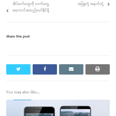
Previous
Next
အိပ်မက်တွေကို လက်တွေ့
အဖြူတုံ့ အနက်တုံ့
navigation
post:
post:
အကောင်အထည်ဖော်နိုင်ဖို့
Share this post
twitter
facebook
email
print
You may also like...