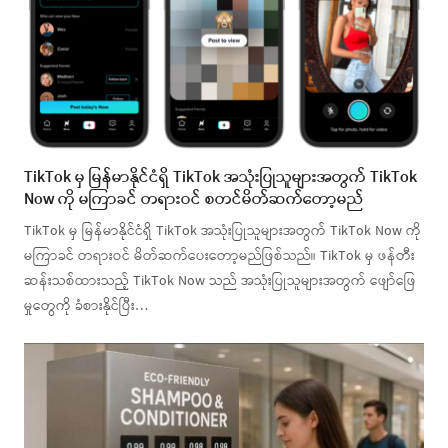
TikTok မှ မြန်မာနိုင်ငံရှိ TikTok အသုံးပြုသူများအတွက် TikTok
Now ကို မကြာခင် တရားဝင် စတင်မိတ်ဆက်တော့မည်
TikTok မှ မြန်မာနိုင်ငံရှိ TikTok အသုံးပြုသူများအတွက် TikTok Now ကို
မကြာခင် တရားဝင် မိတ်ဆက်ပေးတော့မည်ဖြစ်သည်။ TikTok မှ ဖန်တီး
ဆန်းသစ်ထားသည့် TikTok Now သည် အသုံးပြုသူများအတွက် ဖျော်ဖြေ
မှုတွေကို ခံစားနိုင်ပြီး…