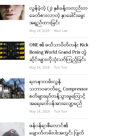
လွန်ခဲ့တဲ့ (၂) နှစ်ခန့်ကတည်းက
ခေတ်စားလာတဲ့ နှာခေါင်းမွေး
အရှည်ထားခြင်း
Author
May 14, 2019
Wun Lae
ONE ၏ ဖယ်သာဝိတ်တန်း Kick
Boxing World Grand Prix တွဲ
ဆိုင်းများကိုသုံးသပ်ကြည့်ခြင်း
Author
May 14, 2019
Tun Tun
ရတနာကမ်းလွန်
သဘာဝဓာတ်ငွေ့ Compressor
စက်များရပ်တန့်သွားမှုကြောင့်
အရေးပေါ်ဝန်အားလျော့မည်
Author
May 14, 2019
Tun Tun
ဖန်ဂန်ရာဇီတောင်၏
ချောက်ကမ်းပါးအတွင်း ပြုတ်