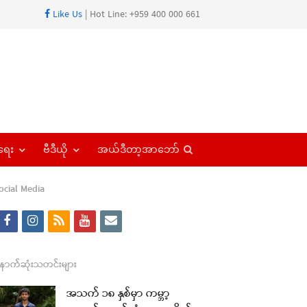
Like Us
| Hot Line: +959 400 000 661
Open
ရေး
ဗီဒီယို
အယ်ဒီတာ့အာဘော်
search
panel
ocial Media
f
i
r
y
e
re
a
n
s
o
m
t
c
s
s
u
a
ောက်ဆုံးသတင်းများ
e
t
t
i
အသက် ၁၈ နှစ်မှာ ကမ္ဘာ့