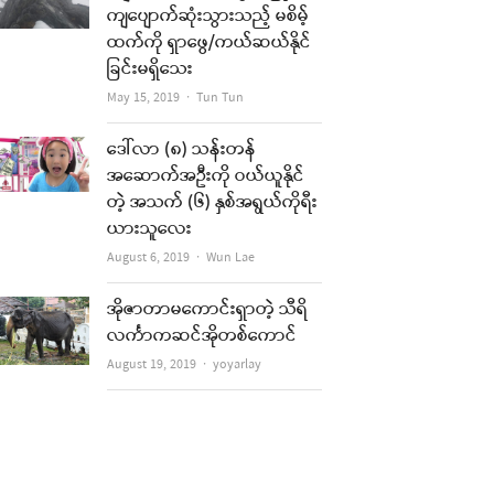
ကျပျောက်ဆုံးသွားသည့် မစိမ့်
ထက်ကို ရှာဖွေ/ကယ်ဆယ်နိုင်
ခြင်းမရှိသေး
Author
May 15, 2019
Tun Tun
ဒေါ်လာ (၈) သန်းတန်
အဆောက်အဦးကို ဝယ်ယူနိုင်
တဲ့ အသက် (၆) နှစ်အရွယ်ကိုရီး
ယားသူလေး
Author
August 6, 2019
Wun Lae
အိုဇာတာမကောင်းရှာတဲ့ သီရိ
လင်္ကာကဆင်အိုတစ်ကောင်
Author
August 19, 2019
yoyarlay