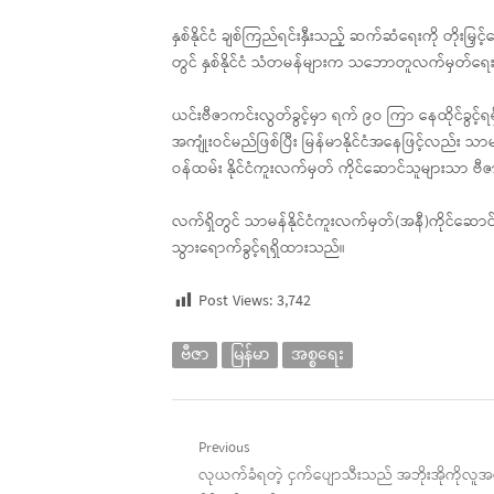
နှစ်နိုင်ငံ ချစ်ကြည်ရင်းနှီးသည့် ဆက်ဆံရေးကို တိုးမ
တွင် နှစ်နိုင်ငံ သံတမန်များက သဘောတူလက်မှတ်ရေး
ယင်းဗီဇာကင်းလွတ်ခွင့်မှာ ရက် ၉ဝ ကြာ နေထိုင်ခွင့
အကျုံးဝင်မည်ဖြစ်ပြီး မြန်မာနိုင်ငံအနေဖြင့်လည်း 
ဝန်ထမ်း နိုင်ငံကူးလက်မှတ် ကိုင်ဆောင်သူများသာ ဗီ
လက်ရှိတွင် သာမန်နိုင်ငံကူးလက်မှတ်(အနီ)ကိုင်ဆောင်
သွားရောက်ခွင့်ရရှိထားသည်။
Post Views:
3,742
ဗီဇာ
မြန်မာ
အစ္စရေး
Post
Previous
Previous
လုယက်ခံရတဲ့ ငှက်ပျောသီးသည် အဘိုးအိုကိုလူအ
navigation