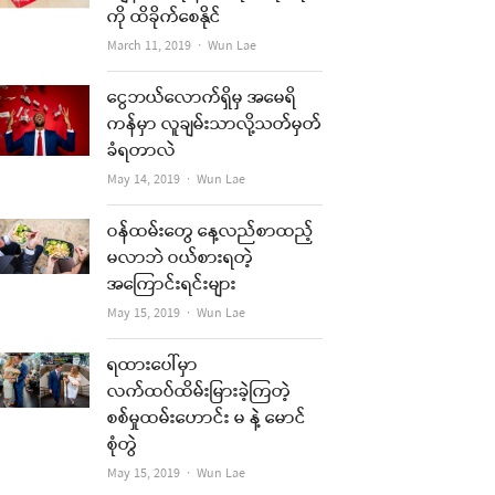
ကို ထိခိုက်စေနိုင်
Author
March 11, 2019
Wun Lae
ငွေဘယ်လောက်ရှိမှ အမေရိ
ကန်မှာ လူချမ်းသာလို့သတ်မှတ်
ခံရတာလဲ
Author
May 14, 2019
Wun Lae
ဝန်ထမ်းတွေ နေ့လည်စာထည့်
မလာဘဲ ဝယ်စားရတဲ့
အကြောင်းရင်းများ
Author
May 15, 2019
Wun Lae
ရထားပေါ်မှာ
လက်ထပ်ထိမ်းမြားခဲ့ကြတဲ့
စစ်မှုထမ်းဟောင်း မ နဲ့ မောင်
စုံတွဲ
Author
May 15, 2019
Wun Lae