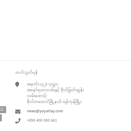
ဆက်သွယ်ရန်
အမှတ်(၁၃၂)၊ ၇လွှာ၊
အနော်ရထာလမ်းနှင့် ဗိုလ်မြတ်ထွန်း
လမ်းထောင့်၊
ဗိုလ်တထောင်မြို့နယ်၊ ရန်ကုန်မြို့။
်ငံ
news@yoyarlay.com
+959 400 000 661