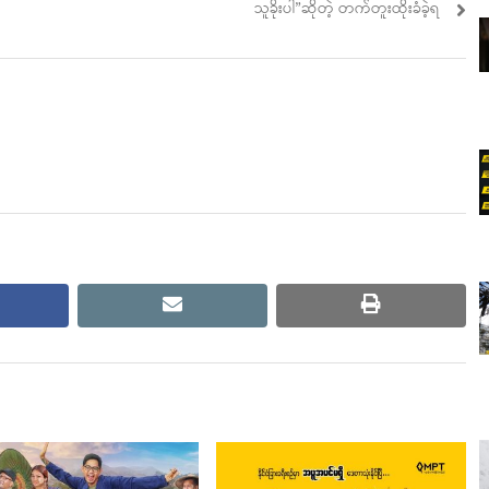
post:
သူခိုးပါ”ဆိုတဲ့ တက်တူးထိုးခံခဲ့ရ
cebook
email
print