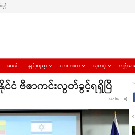
ရန်
ဗေဒင်
နည်းပညာ
အားကစား
သုတစုံ
ကျန်းမာ
နိုင်ငံ ဗီဇာကင်းလွတ်ခွင့်ရရှိပြီ
S
Sha
3742
this
pos
န