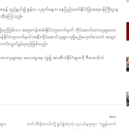
ြှင့်စေရန် ရည်ရွယ်၍ ဇွန်လ ၁၂ရက်နေ့က နေပြည်တော်၊နိုင်ငံခြားရေးဝန်ကြီးဌာန
ထိုးခဲ့ကြသည်။
်ရရှိမည်ဖြစ်ကာ အထူး/ဝန်ထမ်းနိုင်ငံကူးလက်မှတ် ကိုင်ဆောင်ထားသူများသာ
သာမန်နိုင်ငံကူးလက်မှတ်(အနီ)ကိုင်ဆောင်သူများ ရရှိမည်မဟုတ်သေးဘဲ အထူး/
ဇာကင်းလွတ်ခွင့်ရမည်ဖြစ်သည်။
ထားသူများမှာ မလေးရှားမှ လွဲ၍ အာဆီယံနိုင်ငံများကို ဗီဇာမလိုဘဲ
Next
Next
များ
စက်ဘီးခိုးတယ်လို့ စွပ်စွဲခံရတဲ့ လူငယ်နဖူးမှာ ”ကျွန်တော်