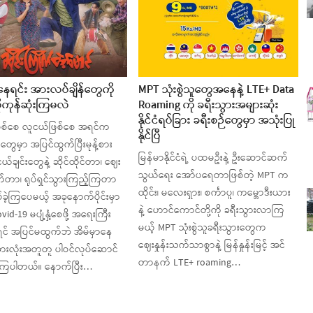
ာနေရင်း အားလပ်ချိန်တွေကို
MPT သုံးစွဲသူတွေအနေနဲ့ LTE+ Data
ကုန်ဆုံးကြမလဲ
Roaming ကို ခရီးသွားအများဆုံး
နိုင်ငံရပ်ခြား ခရီးစဉ်တွေမှာ အသုံးပြု
ဖြစ်စေ လူငယ်ဖြစ်စေ အရင်က
နိုင်ပြီ
တွေမှာ အပြင်ထွက်ပြီးမုန့်စား
မြန်မာနိုင်ငံရဲ့ ပထမဦးနဲ့ ဦးဆောင်ဆက်
်ချင်းတွေနဲ့ ဆိုင်ထိုင်တာ၊ ဈေး
သွယ်ရေး အော်ပရေတာဖြစ်တဲ့ MPT က
တာ၊ ရုပ်ရှင်သွားကြည့်ကြတာ
ထိုင်း၊ မလေးရှား၊ စင်္ကာပူ၊ ကမ္ဘောဒီးယား
်ခဲ့ကြပေမယ့် အခုနောက်ပိုင်းမှာ
နဲ့ ဟောင်ကောင်တို့ကို ခရီးသွားလာကြ
id-19 မပျံ့နှံ့စေဖို့ အရေးကြီး
မယ့် MPT သုံးစွဲသူခရီးသွားတွေက
ှိရင် အပြင်မထွက်ဘဲ အိမ်မှာနေ
ဈေးနှုန်းသက်သာစွာနဲ့ မြန်နှုန်းမြင့် အင်
့ အားလုံးအတူတူ ပါဝင်လုပ်ဆောင်
တာနက် LTE+ roaming…
ြပါတယ်။ နောက်ပြီး…