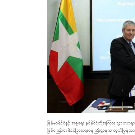
မြန်မာနိုင်ငံနှင့် အစ္စရေး နှစ်နိုင်ငံတို့အကြား သွား
ဖြစ်ကြောင်း နိုင်ငံခြားရေးဝန်ကြီးဌာနက ထုတ်ပြန်