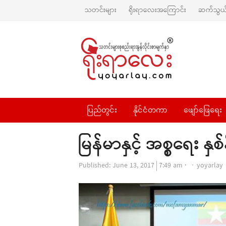
သတင်းများ
ရိုးရာလေးအကြောင်း
ဆက်သွယ်
ပြည်တွင်း
နိုင်ငံတကာ
ဖျော်ဖြေရေး
မြန်မာနှင့် အစ္စရေး နှစ်
Author
Published:
June 13, 2017
7:49 am
yoyarlay