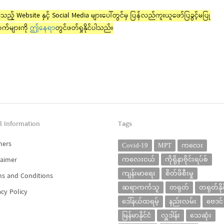
ည့် Website နှင့် Social Media များပေါ်တွင်မှ ပြန်လည်ကူးယူဖော်ပြခွင့်မပြု
က်များကို
ဤနေရာ
တွင်ဖတ်ရှုနိုင်ပါသည်။
l Information
Tags
ners
Covid-19
MPT
ကလေး
laimer
ကလေးငယ်
ကိုရိုနာဗိုင်းရပ်စ်
ကျန်းမာရေး
စိတ်ဖိစီးမှု
s and Conditions
ဆရာကင်္ကသူ
တရုတ်
တရုတ်နိုင
acy Policy
ဒေါ်နယ်ထရမ့်
နည်းလမ်း
ဗေဒင်
မြန်မာနိုင်ငံ
လှူဒါန်း
သေဆုံး