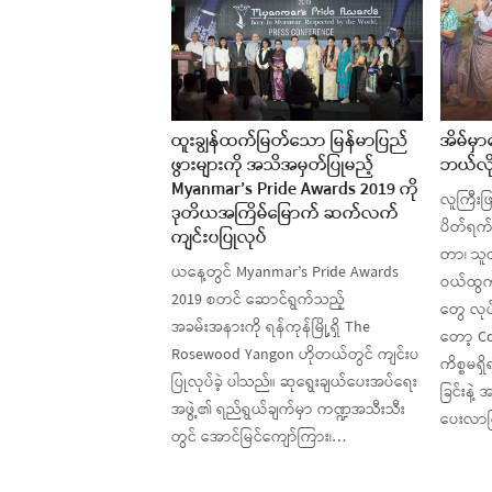
ထူးချွန်ထက်မြတ်‌သော မြန်မာပြည်
အိမ်မှ
ဖွားများကို အသိအမှတ်ပြုမည့်
ဘယ်လို
Myanmar’s Pride Awards 2019 ကို
လူကြီး
ဒုတိယအကြိမ်မြောက် ဆက်လက်
ပိတ်ရက်
ကျင်းပပြုလုပ်
တာ၊ သူငယ
ယနေ့တွင် Myanmar’s Pride Awards
ဝယ်ထွက်
2019 စတင် ဆောင်ရွက်သည့်
တွေ လုပ
အခမ်းအနားကို ရန်ကုန်မြို့ရှိ The
တော့ Cov
Rosewood Yangon ဟိုတယ်တွင် ကျင်းပ
ကိစ္စမရ
ပြုလုပ်ခဲ့ ပါသည်။ ဆုရွေးချယ်ပေးအပ်ရေး
ခြင်းနဲ
အဖွဲ့၏ ရည်ရွယ်ချက်မှာ ကဏ္ဍအသီးသီး
ပေးလာက
တွင် အောင်မြင်ကျော်ကြား၊…