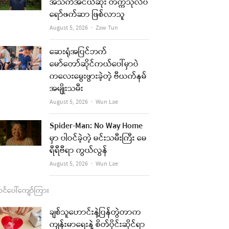
b
a
u
l
အသက်အငယ်ဆုံး တက္ကသိုလ်ပ
ရော်ဖက်ဆာ ဖြစ်လာသူ
o
g
b
Author
August 5, 2026
Zaw Tun
o
r
e
k
a
ဆေးရုံအပြင်ဘက်
မော်တော်ဆိုင်ကယ်ပေါ်မှာပဲ
m
ကလေးမွေးဖွားခဲ့တဲ့ ဗီယက်နမ်
အမျိုးသမီး
Author
August 5, 2026
Wun Lae
Spider-Man: No Way Home
မှာ ပါဝင်ခဲ့တဲ့ မင်းသမီးကြီး မေ
ရီရီဗီရာ ကွယ်လွန်
Author
August 5, 2026
Wun Lae
င်ပေါ်ကျော်ကြား
ချစ်သူဟောင်းနဲ့ပြန်တွဲတာက
ကျန်းမာရေးနဲ့ စိတ်ပိုင်းဆိုင်ရာ