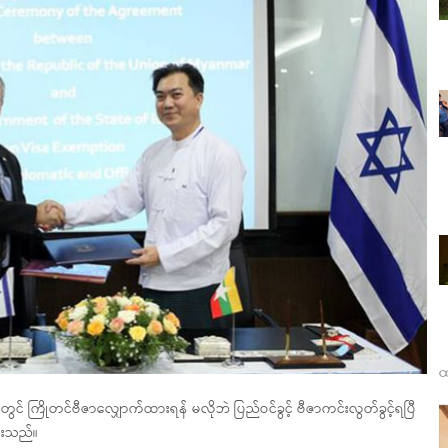
ထ
လာရာတွင် ကြိုတင်ဗီဇာလျှောက်ထားရန် မလိုဘဲ ပြည်ဝင်ခွင့် ဗီဇာကင်းလွတ်ခွင့်ရပြီ
ထားသည်။