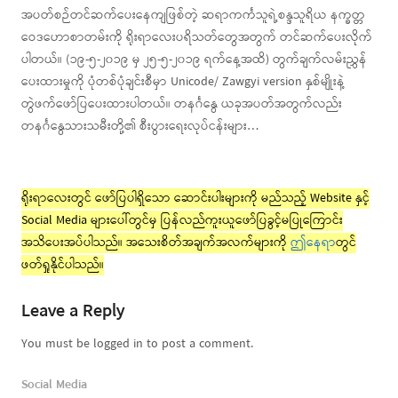
အပတ်စဉ်တင်ဆက်ပေးနေကျဖြစ်တဲ့ ဆရာကင်္ကသူရဲ့စန္ဒသူရိယ နက္ခတ္တ
ဝေဒဟောစာတမ်းကို ရိုးရာလေးပရိသတ်တွေအတွက် တင်ဆက်ပေးလိုက်
ပါတယ်။ (၁၉-၅-၂၀၁၉ မှ ၂၅-၅-၂၀၁၉ ရက်နေ့အထိ) တွက်ချက်လမ်းညွှန်
ပေးထားမှုကို ပုံတစ်ပုံချင်းစီမှာ Unicode/ Zawgyi version နှစ်မျိုးနဲ့
တွဲဖက်ဖော်ပြပေးထားပါတယ်။ တနင်္ဂနွေ ယခုအပတ်အတွက်လည်း
တနင်္ဂနွေသားသမီးတို့၏ စီးပွားရေးလုပ်ငန်းများ…
ရိုးရာလေးတွင် ဖော်ပြပါရှိသော ဆောင်းပါးများကို မည်သည့် Website နှင့်
Social Media များပေါ်တွင်မှ ပြန်လည်ကူးယူဖော်ပြခွင့်မပြုကြောင်း
အသိပေးအပ်ပါသည်။ အသေးစိတ်အချက်အလက်များကို
ဤနေရာ
တွင်
ဖတ်ရှုနိုင်ပါသည်။
Leave a Reply
You must be logged in to post a comment.
Social Media