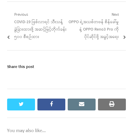
Post
Previous
Next
Previous
Next
COVID-19 ဖြစ်လာရင် သီးသန့်
OPPO ရဲ့အသစ်တဖန် စိန်ခေါ်မှု
navigation
post:
post:
ခွဲခြားထားဖို့ အဆင့်မြင့်တိုက်ခန်း
နဲ့ OPPO Reno3 Pro ကို
၅၀၀ စီစဉ်ထား
ပိုင်ဆိုင်ဖို့ အခွင့်အရေး
Share this post
twitter
facebook
email
print
You may also like...