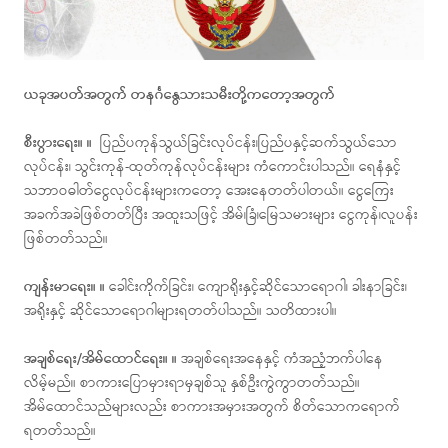
ယခုအပတ်အတွက် တနင်္ဂနွေသားသမီးတို့ကတော့အတွက်
စီးပွားရေး။ ။
ပြည်ပကုန်သွယ်ခြင်းလုပ်ငန်း၊ပြည်ပနှင့်ဆက်သွယ်သော
လုပ်ငန်း၊ သွင်းကုန်-ထုတ်ကုန်လုပ်ငန်းများ ကံကောင်းပါသည်။ ရေနံနှင့်
သဘာဝဓါတ်ငွေလုပ်ငန်းများကတော့ အေးနေတတ်ပါတယ်။ ငွေကြေး
အခက်အခဲဖြစ်တတ်ပြီး အထူးသဖြင့် အိမ်၊ခြံ၊မြေသမားများ ငွေကုန်၊လူပန်း
ဖြစ်တတ်သည်။
ကျန်းမာရေး။ ။
ခေါင်းကိုက်ခြင်း၊ ကျောရိုးနှင့်ဆိုင်သောရောဂါ၊ ခါးနာခြင်း၊
အရိုးနှင့် ဆိုင်သောရောဂါများရတတ်ပါသည်။ သတိထားပါ။
အချစ်ရေး/အိမ်ထောင်ရေး။ ။
အချစ်ရေးအနေနှင့် ကံအညံ့ဘက်ပါနေ
လိမ့်မည်။ စာကားပြောမှားရာမှချစ်သူ နှစ်ဦးကွဲကွာတတ်သည်။
အိမ်ထောင်သည်များလည်း စာကားအမှားအတွက် စိတ်သောကရောက်
ရတတ်သည်။