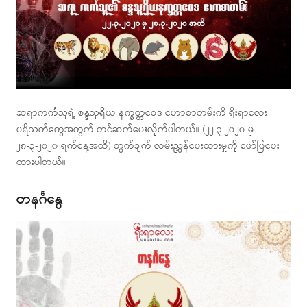
ဆရာကင်္ကသူရဲ့ စန္ဒသူရိယ နက္ခတ္တဝေဒ ဟောစာတမ်းကို ရိုးရာလေး
ပရိသတ်တွေအတွက် တင်ဆက်ပေးလိုက်ပါတယ်။ (၂၂-၃-၂၀၂၀ မှ
၂၈-၃-၂၀၂၀ ရက်နေ့အထိ) တွက်ချက် လမ်းညွှန်ပေးထားမှုကို ဖော်ပြပေး
ထားပါတယ်။
တနင်္ဂနွေ