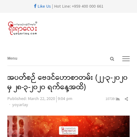
Like Us
| Hot Line: +959 400 000 661
Open
Menu
Menu
search
panel
အပတ်စဉ် ဗေဒင်ဟောစာတမ်း (၂၂-၃-၂၀၂၀
မှ ၂၈-၃-၂၀၂၀ ရက်နေ့အထိ)
Shar
Published:
March 22, 2020
9:04 pm
10739
Author
this
yoyarlay
post