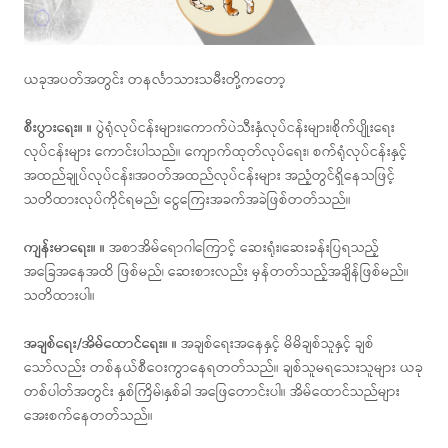
ယခုအပတ်အတွင်း တနင်္လာသားသမီးတို့ကတော့
စီးပွားရေး။ ။
ပွဲရုံလုပ်ငန်းများ၊ကောက်ပဲသီးနှံလုပ်ငန်းများ၊စိုက်ပျိုးရေး
လုပ်ငန်းများ ကောင်းပါသည်။ ကျောက်ထုတ်လုပ်ရေး၊ စက်ရုံလုပ်ငန်းနှင့်
အထည်ချုပ်လုပ်ငန်း၊အဝတ်အထည်လုပ်ငန်းများ အညံ့တွင်ရှိနေသဖြင့်
သတိထားလုပ်ကိုင်ရမည်၊ ငွေကြေးအခက်အခဲဖြစ်တတ်သည်။
ကျန်းမာရေး။ ။
အစာအိမ်ရောဂါကြောင့် ဆေးရုံး၊ဆေးခန်းပြရသည့်
အခြေအနေအထိ ဖြစ်မည်၊ ဆေးစားလည်း မှန်တတ်သည့်အချိန်ဖြစ်မည်။
သတိထားပါ။
အချစ်ရေး/အိမ်ထောင်ရေး။ ။
အချစ်ရေးအနေနှင့် မိမိချစ်သူနှင့် ချစ်
သော်လည်း တစ်နယ်စီဝေးကွာနေရတတ်သည်။ ချစ်သူမရသေးသူများ ယခု
တစ်ပါတ်အတွင်း နှစ်ကြိမ်၊နှစ်ခါ အဖြေတောင်းပါ။ အိမ်ထောင်သည်များ
အေးစက်နေတတ်သည်။