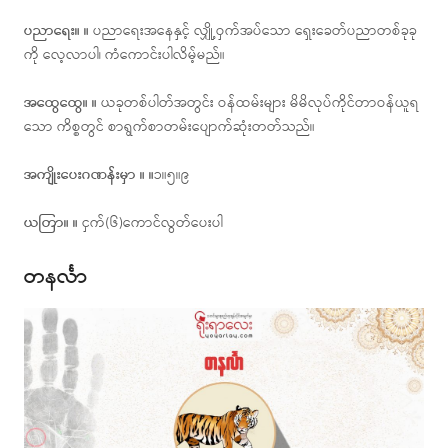
ပညာရေး။ ။
ပညာရေးအနေနှင့် လျှို့ဝှက်အပ်သော ရှေးခေတ်ပညာတစ်ခုခု
ကို လေ့လာပါ၊ ကံကောင်းပါလိမ့်မည်။
အထွေထွေ။ ။
ယခုတစ်ပါတ်အတွင်း ဝန်ထမ်းများ မိမိလုပ်ကိုင်တာဝန်ယူရ
သော ကိစ္စတွင် စာရွက်စာတမ်းပျောက်ဆုံးတတ်သည်။
အကျိုးပေးဂဏန်းမှာ ။ ။
၁။၅။၉
ယတြာ။ ။
ငှက်(၆)ကောင်လွတ်ပေးပါ
တနင်္လာ