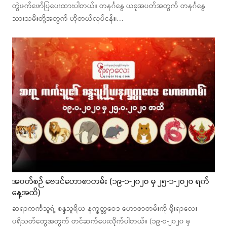
တွဲဖက်ဖော်ပြပေးထားပါတယ်။ တနင်္ဂနွေ ယခုအပတ်အတွက် တနင်္ဂနွေ
သားသမီးတို့အတွက် ဟိုတယ်လုပ်ငန်း၊…
အပတ်စဉ် ဗေဒင်ဟောစာတမ်း (၁၉-၁-၂၀၂၀ မှ ၂၅-၁-၂၀၂၀ ရက်
နေ့အထိ)
ဆရာကင်္ကသူရဲ့ စန္ဒသူရိယ နက္ခတ္တဝေဒ ဟောစာတမ်းကို ရိုးရာလေး
ပရိသတ်တွေအတွက် တင်ဆက်ပေးလိုက်ပါတယ်။ (၁၉-၁-၂၀၂၀ မှ