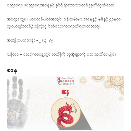
ပညာရေး။ ။ပညာရေးအနေနှင့် နိုင်ငံခြားဘာသာတစ်ခုခုကိုလိုက်စားပါ
အထွေထွေ။ ။ ယခုတစ်ပါတ်အတွင်း ဝန်ထမ်းများအနေနှင့် မိမိနှင့် ဌာနတူ
သူငယ်ချင်းတစ်ဦးကြောင့် စိတ်သောကရောက်ရတတ်သည်။
အကျိုးပေးဂဏန်း – ၂ ၊ ၃ ၊ ၉။
ယတြာ – သောကြာနေ့တွင် သက်ကြီးလူအိုများကို ဆေးကုသိုလ်ပြုပါ။
စနေ