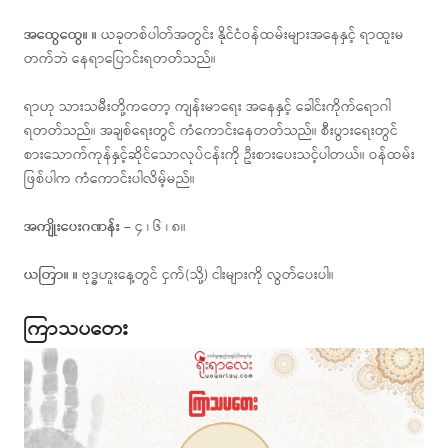
အထွေထွေ။ ။
ယခုတစ်ပါတ်အတွင်း နိုင်ငံဝန်ထမ်းများအနေနှင့် ရာထူးမ
တက်ဘဲ နေရာပြောင်းရတတ်သည်။
ရာဟု သားသမီးတို့ကတော့ ကျန်းမာရေး အနေနှင့် ခေါင်းကိုက်ရောဂါ
ရတတ်သည်။ အချစ်ရေးတွင် ကံကောင်းနေတတ်သည်။ စီးပွားရေးတွင်
စားသောက်ကုန်နှင့်ဆိုင်သောလုပ်ငန်းကို ဦးစားပေးသင့်ပါတယ်။ ဝန်ထမ်း
ဖြစ်ပါက ကံကောင်းပါလိမ့်မည်။
အကျိုးပေးဂဏန်း –
၄ ၊ ၆ ၊ ၈။
ယတြာ။ ။
ဗုဒ္ဓဟူးနေ့တွင် ငှက်(သို့) ငါးများကို လွတ်ပေးပါ။
ကြာသပတေး