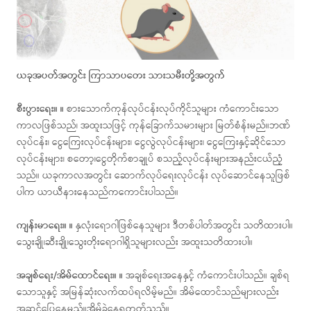
ယခုအပတ်အတွင်း ကြာသာပတေး သားသမီးတို့အတွက်
စီးပွားရေး။ ။
စားသောက်ကုန်လုပ်ငန်းလုပ်ကိုင်သူများ ကံကောင်းသော
ကာလဖြစ်သည်၊ အထူးသဖြင့် ကုန်ခြောက်သမားများ မြတ်စံန်းမည်။ဘဏ်
လုပ်ငန်း၊ ငွေကြေးလုပ်ငန်းများ၊ ငွေလွဲလုပ်ငန်းများ၊ ငွေကြေးနှင့်ဆိုင်သော
လုပ်ငန်းများ၊ စတော့၊ငွေတိုက်စာချုပ် စသည့်လုပ်ငန်းများအနည်းငယ်ညံ့
သည်။ ယခုကာလအတွင်း ဆောက်လုပ်ရေးလုပ်ငန်း လုပ်ဆောင်နေသူဖြစ်
ပါက ယာယီနားနေသည်ကကောင်းပါသည်။
ကျန်းမာရေး။ ။
နှလုံးရောဂါဖြစ်နေသူများ ဒီတစ်ပါတ်အတွင်း သတိထားပါ။
သွေးချို၊ဆီးချို၊သွေးတိုးရောဂါရှိသူများလည်း အထူးသတိထားပါ။
အချစ်ရေး/အိမ်ထောင်ရေး။ ။
အချစ်ရေးအနေနှင့် ကံကောင်းပါသည်။ ချစ်ရ
သောသူနှင့် အမြန်ဆုံးလက်ထပ်ရလိမ့်မည်။ အိမ်ထောင်သည်များလည်း
အဆင်ပြေနေမည်။အိမ်ခွဲနေရတတ်သည်။