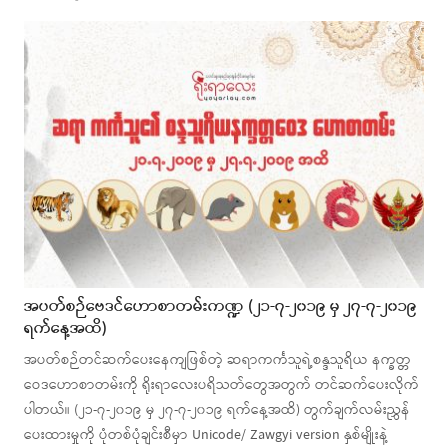
အပတ်စဉ်ဗေဒင်ဟောစာတမ်းကဏ္ဍ (၂၁-၇-၂၀၁၉ မှ ၂၇-၇-၂၀၁၉
ရက်နေ့အထိ)
အပတ်စဉ်တင်ဆက်ပေးနေကျဖြစ်တဲ့ ဆရာကင်္ကသူရဲ့စန္ဒသူရိယ နက္ခတ္တ
ဝေဒဟောစာတမ်းကို ရိုးရာလေးပရိသတ်တွေအတွက် တင်ဆက်ပေးလိုက်
ပါတယ်။ (၂၁-၇-၂၀၁၉ မှ ၂၇-၇-၂၀၁၉ ရက်နေ့အထိ) တွက်ချက်လမ်းညွှန်
ပေးထားမှုကို ပုံတစ်ပုံချင်းစီမှာ Unicode/ Zawgyi version နှစ်မျိုးနဲ့