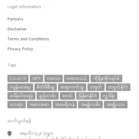
Legal Information
Partners
Disclaimer
Terms and Conditions
Privacy Policy
Tags
Covid-19
MPT
ကလေး
ကလေးငယ်
ကိုရိုနာဗိုင်းရပ်စ်
ကျန်းမာရေး
စိတ်ဖိစီးမှု
ဆရာကင်္ကသူ
တရုတ်
တရုတ်နိုင်ငံ
ဒေါ်နယ်ထရမ့်
နည်းလမ်း
ဗေဒင်
မြန်မာနိုင်ငံ
လှူဒါန်း
သေဆုံး
အစားအစာ
အမေရိကန်
အမျိုးသမီး
အမျိုးသား
ဆက်သွယ်ရန်
အမှတ်(၁၃၂)၊ ၇လွှာ၊