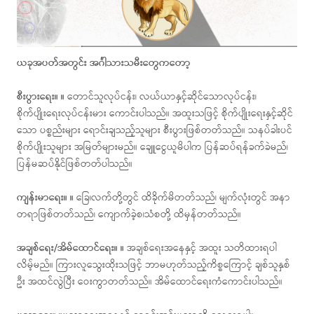
ယခုအပတ်အတွင်း အင်္ဂါသားသမီးတွေကတော့
စီးပွားရေး။ ။
တောင်သူလုပ်ငန်း၊ လယ်ယာနှင့်ဆိုင်သောလုပ်ငန်း၊
စိုက်ပျိုးရေးလုပ်ငန်းမား ကောင်းပါသည်။ အထူးသဖြင့် စိုက်ပျိုးရေးနှင့်ဆိုင်
သော ပစ္စည်းများ ရောင်းချသည့်သူများ စီးပွားဖြစ်တတ်သည်။ သနပ်ခါးပင်
စိုက်ပျိုးသူများ အမြတ်များမည်။ ချေူငွေယူမိပါက ပြန်ဆပ်ရန်ခက်ခဲမည်၊
ပြန်မဆပ်နိုင်ဖြစ်တတ်ပါသည်။
ကျန်းမာရေး။ ။
ခြေ၊လက်တို့တွင် ထိခိုက်မိတတ်သည်၊ မျက်လုံးတွင် အနာ
တရာဖြစ်တတ်သည်၊ ကျောက်ခဲ့စ၊သံစတို့ ထိမှန်တတ်သည်။
အချစ်ရေး/အိမ်ထောင်ရေး။ ။
အချစ်ရေးအနေနှင့် အထူး သတိထားရပါ
လိမ့်မည်။ ကြားလူသွေးထိုးသဖြင့် ဘာမဟုတ်သည့်ကိစ္စကြောင့် ချစ်သူနှစ်
ဦး အထင်လွဲပြီး ဝေးကွာတတ်သည်။ အိမ်ထောင်ရေးကံကောင်းပါသည်။