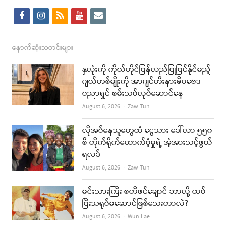
f
i
r
y
e
a
n
s
o
m
c
s
s
u
a
နောက်ဆုံးသတင်းများ
e
t
t
i
နှလုံးကို ကိုယ်တိုင်ပြန်လည်ပြုပြင်နိုင်မည့်
b
a
u
l
ဂျယ်တစ်မျိုးကို အာဂျင်တီးနားဇီဝဗေဒ
ပညာရှင် စမ်းသပ်လုပ်ဆောင်နေ
o
g
b
Author
August 6, 2026
Zaw Tun
o
r
e
k
a
လိုအပ်နေသူတွေထံ ငွေသား ဒေါ်လာ ၅၅၀
စီ တိုက်ရိုက်ထောက်ပံ့မှုရဲ့ အံ့အားသင့်ဖွယ်
m
ရလဒ်
Author
August 6, 2026
Zaw Tun
မင်းသားကြီး စတီဖင်ချောင် ဘာလို့ ထပ်
ပြီးသရုပ်မဆောင်ဖြစ်သေးတာလဲ?
Author
August 6, 2026
Wun Lae