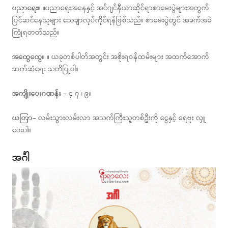
ပညာရေး။ ။
ပညာရေးအနေနှင့် အင်ဂျင်နီယာဆိုင်ရာစာမေးပွဲများအတွက်
ပြင်ဆင်နေသူများ သေချာလုပ်ကိုင်ရန်ဖြစ်သည်။ စာမေးပွဲတွင် အခက်အခဲ
ကြုံရတတ်သည်။
အထွေထွေ။ ။
ယခုတစ်ပါတ်အတွင်း အစိုးရဝန်ထမ်းများ အထက်အောက်
ဆက်ဆံရေး သတိပြုပါ။
အကျိုးပေးဂဏန်း –
၄ ၇ ၊ ၉။
ယတြာ–
လမ်းသွားလမ်းလာ အသက်ကြီးသူတစ်ဦးကို ငွေနှင့် ရေဗူး လှူ
ပေးပါ။
အင်္ဂါ