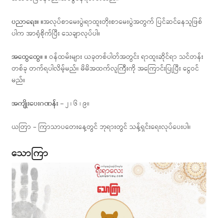
ပညာရေး။ ။
အလုပ်စာမေးပွဲ၊ရာထူးတိုးစာမေးပွဲအတွက် ပြင်ဆင်နေသူဖြစ်
ပါက အာရုံစိုက်ပြီး သေချာလုပ်ပါ။
အထွေထွေ။ ။
ဝန်ထမ်းများ ယခုတစ်ပါတ်အတွင်း ရာထူးဆိုင်ရာ သင်တန်း
တစ်ခု တက်ရပါလိမ့်မည်။ မိမိအထက်လူကြီးကို အကြောင်းပြုပြီး ငွေဝင်
မည်။
အကျိုးပေးဂဏန်း –
၂ ၊ ၆ ၊ ၉။
ယတြာ – ကြာသာပတေးနေ့တွင် ဘုရားတွင် သန့်ရှင်းရေးလုပ်ပေးပါ။
သောကြာ