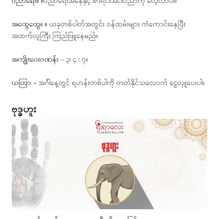
ပညာရေး။ ။
ပညာရေးအနေနှင့် စာရင်းအင်းပညာကို လေ့လာပါ။
အထွေထွေ။ ။
ယခုတစ်ပါတ်အတွင်း ဝန်ထမ်းများ ကံကောင်းနေပြီး
အထက်လူကြီး ကြည်ဖြူနေမည်။
အကျိုးပေးဂဏန်း –
၃၊ ၄ ၊ ၇။
ယတြာ –
အင်္ဂါနေ့တွင် ရဟန်းတစ်ပါကို တတ်နိုင်သလောက် ငွေလှူပေးပါ။
ဗုဒ္ဓဟူး