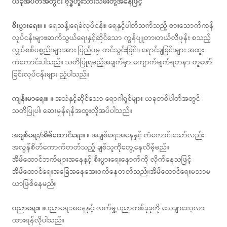
ယခုအပတ်အတွင်း ဗုဒ္ဓဟူးသားသမီးတို့အနေဖြင့်
စီးပွားရေး။ ။
ရေသန့်၊ရေခဲလုပ်ငန်း၊ ရေနှင့်ပါတ်သက်သည့် စားသောက်ကုန်
လုပ်ငန်းများ၊ဆက်သွယ်ရေးနှင့်ဆိုင်သော ကွန်ပျူတာ၊တယ်လီဖုန်း စသည့်
လျှပ်စစ်ပစ္စည်းများအား ပြည်ပမှ တင်သွင်းခြင်း၊ ရောင်ချခြင်းများ အထူး
ကံကောင်းပါသည်။ သတိပြုရမည့်အချက်မှာ ကျောက်မျက်ရတနာ တူဖော်
ခြင်းလုပ်ငန်းများ ညံ့ပါသည်။
ကျန်းမာရေး။ ။
အသဲနှင့်ဆိုင်သော ရောဂါရှင်များ ယခုတစ်ပါတ်အတွင်
သတိပြုပါ၊ ဆေးမှန်ရန်အထူးလိုအပ်ပါသည်။
အချစ်ရေး/အိမ်ထောင်ရေး။ ။
အချစ်ရေးအနေနှင့် ကံကောင်းသော်လည်း
အလွန်စိတ်ကောက်တတ်သည့် ချစ်သူကိုတွေ့နေလိမ့်မည်။
အိမ်ထောင်ဘက်များအနေနှင့် စီးပွားရေးနောက်ကို လိုက်နေသဖြင့်
အိမ်ထောင်ရေးအခြေအနေအေးစက်နေတတ်သည်။အိမ်ထောင်ရေးမသာမ
ယာဖြစ်နေမည်။
ပညာရေး။ ။
ပညာရေးအနေနှင့် လက်မှု့ပညာတစ်ခုခုကို သေချာလေ့လာ
ထားရန်လိုပါသည်။