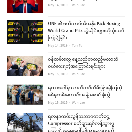
Author
May 14, 2019
Wun Lae
ONE ၏ ဖယ်သာဝိတ်တန်း Kick Boxing
World Grand Prix တွဲဆိုင်းများကိုသုံးသပ်
ကြည့်ခြင်း
Author
May 14, 2019
Tun Tun
ဝန်ထမ်းတွေ နေ့လည်စာထည့်မလာဘဲ
ဝယ်စားရတဲ့အကြောင်းရင်းများ
Author
May 15, 2019
Wun Lae
ရထားပေါ်မှာ လက်ထပ်ထိမ်းမြားခဲ့ကြတဲ့
စစ်မှုထမ်းဟောင်း မ နဲ့ မောင် စုံတွဲ
Author
May 15, 2019
Wun Lae
ရတနာကမ်းလွန်သဘာဝဓာတ်ငွေ့
Compressor စက်များရပ်တန့်သွားမှု
ကြောင့် အရေးပေါ်ဝန်အားလျော့မည်