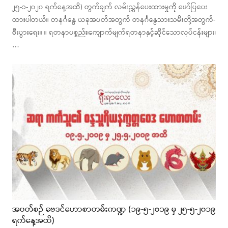
၂၅-၁-၂၀၂၀ ရက်နေ့အထိ) တွက်ချက် လမ်းညွှန်ပေးထားမှုကို ဖော်ပြပေး
ထားပါတယ်။ တနင်္ဂနွေ ယခုအပတ်အတွက် တနင်္ဂနွေသားသမီးတို့အတွက်-
စီးပွားရေး။ ။ ရတနာပစ္စည်း၊ကျောက်မျက်ရတနာနှင့်ဆိုင်သောလုပ်ငန်းများ၊
…
အပတ်စဉ် ဗေဒင်ဟောစာတမ်းကဏ္ဍ (၁၉-၅-၂၀၁၉ မှ ၂၅-၅-၂၀၁၉
ရက်နေ့အထိ)