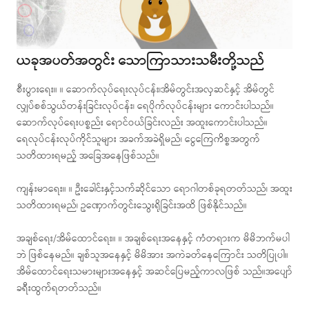
ယခုအပတ်အတွင်း သောကြာသားသမီးတို့သည်
စီးပွားရေး။ ။ ဆောက်လုပ်ရေးလုပ်ငန်း၊အိမ်တွင်းအလှဆင်နှင့် အိမ်တွင်
လျှပ်စစ်သွယ်တန်းခြင်းလုပ်ငန်း၊ ရေပိုက်လုပ်ငန်းများ ကောင်းပါသည်။
ဆောက်လုပ်ရေးပစ္စည်း ရောင်ဝယ်ခြင်းလည်း အထူးကောင်းပါသည်။
ရေလုပ်ငန်းလုပ်ကိုင်သူများ အခက်အခဲရှိမည်၊ ငွေကြေကိစ္စအတွက်
သတိထားရမည့် အခြေအနေဖြစ်သည်။
ကျန်းမာရေး။ ။ ဦးခေါင်းနှင့်သက်ဆိုင်သော ရောဂါတစ်ခုရတတ်သည်၊ အထူး
သတိထားရမည်၊ ဥဏှောက်တွင်းသွေးရိုခြင်းအထိ ဖြစ်နိုင်သည်။
အချစ်ရေး/အိမ်ထောင်ရေး။ ။ အချစ်ရေးအနေနှင့် ကံတရားက မိမိဘက်မပါ
ဘဲ ဖြစ်နေမည်။ ချစ်သူအနေနှင့် မိမိအား အကဲခတ်နေကြောင်း သတိပြုပါ။
အိမ်ထောင်ရေးသမားများအနေနှင့် အဆင်ပြေမည့်ကာလဖြစ် သည်။အပျော်
ခရီးထွက်ရတတ်သည်။