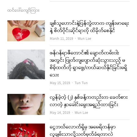
ထင်ပေါ်ကျော်ကြား
ချစ်သူဟောင်းနဲ့ပြန်တွဲတာက ကျန်းမာရေး
နဲ့ စိတ်ပိုင်းဆိုင်ရာကို ထိခိုက်စေနိုင်
Author
March 11, 2019
Wun Lae
ဖန်ဂန်ရာဇီတောင်၏ ချောက်ကမ်းပါး
အတွင်း ပြုတ်ကျပျောက်ဆုံးသွားသည့် မ
စိမ့်ထက်ကို ရှာဖွေ/ကယ်ဆယ်နိုင်ခြင်းမရှိ
သေး
Author
May 15, 2019
Tun Tun
လွန်ခဲ့တဲ့ (၂) နှစ်ခန့်ကတည်းက ခေတ်စား
လာတဲ့ နှာခေါင်းမွေးအရှည်ထားခြင်း
Author
May 14, 2019
Wun Lae
ငွေဘယ်လောက်ရှိမှ အမေရိကန်မှာ
လူချမ်းသာလို့သတ်မှတ်ခံရတာလဲ