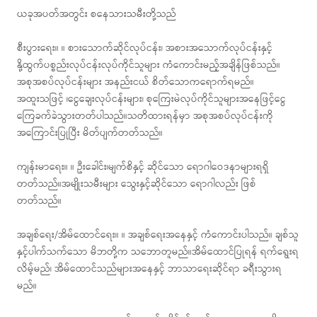
ယခုအပတ်အတွင်း စနေသားသမီးတို့သည်
စီးပွားရေး။ ။ စားသောက်ဆိုင်လုပ်ငန်း၊ အစားအသောက်လုပ်ငန်းနှင့်
နို့ထွက်ပစ္စည်းလုပ်ငန်းလုပ်ကိုင်သူများ ကံကောင်းမည့်အချိန်ဖြစ်သည်။
အစုအစပ်လုပ်ငန်းများ အနည်းငယ် စိတ်သောကရောက်ရမည်။
အထူးသဖြင့် ၊ငွေချေးလုပ်ငန်းများ၊ စုကြေးမဲလုပ်ကိုင်သူများအနေဖြင့်ငွေ
ကြေခက်ခဲသွားတတ်ပါသည်။သတိထားရန်မှာ အစုအစပ်လုပ်ငန်းကို
အကြောင်းပြုပြီး မိတ်ပျက်တတ်သည်။
ကျန်းမာရေး။ ။ ဦးခေါင်း၊မျက်စိနှင့် ဆိုင်သော ရောဂါဝေဒနာများရရှိ
တတ်သည်။အမျိုးသမီးများ သွေးနှင့်ဆိုင်သော ရောဂါလည်း ဖြစ်
တတ်သည်။
အချစ်ရေး/အိမ်ထောင်ရေး။ ။ အချစ်ရေးအနေနှင့် ကံကောင်းပါသည်။ ချစ်သူ
နှင့်ပါက်သက်သော မိဘတို့က သဘောတူမည်။အိမ်ထောင်ပြုရန် ရက်ရွေးရ
လိမ့်မည်၊ အိမ်ထောင်သည်များအနေနှင့် ဘာသာရေးဆိုင်ရာ ခရီးသွားရ
မည်။