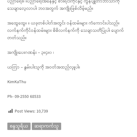
ပညာရေး။ ။ပညာရေးအနေနှင့် စားရင်းကိုင်နှင့် ကွန်ပျူတာဘာသာကို
သေချာလေ့လာပါ၊ ဘဝအတွက် အကျိုးဖြစ်လိမ့်မည်။
အထွေထွေ။ ။ ယခုတစ်ပါတ်အတွင်း ဝန်ထမ်းများ ကံကောင်းပါသည်။
လက်နက်ကိုင်ဝန်ထမ်းများ မိမိလက်နက်ကို သေချာသတိပြုပါ၊ ပျောက်
တတ်သည်။
အကျိုးပေးဂဏန်း – ၃။၄။၀ ၊
ယတြာ – နွမ်းပါးသူကို အဝတ်အထည်လှူပါ။
KimKaThu
Ph- 09-2550 68533
Post Views:
10,739
စန္ဒသူရိယ
ဆရာကင်္ကသူ