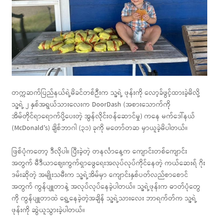
တက္ကဆက်ပြည်နယ်ရဲ့မိခင်တစ်ဉီးက သူ့ရဲ့ ဖုန်းကို လော့ခ်ဖွင့်ထားခဲ့မိလို့
သူ့ရဲ့ ၂ နှစ်အရွယ်သားလေးက DoorDash (အစားသောက်ကို
အိမ်တိုင်ရာရောက်ပို့ပေးတဲ့ အွန်လိုင်းဝန်ဆောင်မှု) ကနေ မက်ဒေါ်နယ်
(McDonald’s) ချိစ်ဘာဂါ (၃၁) ခုကို မတော်တဆ မှာယူခဲ့မိပါတယ်။
ဖြစ်ပုံကတော့ ဒီလိုပါ။ ပြီးခဲ့တဲ့ တနင်္လာနေ့က ကျောင်းတစ်ကျောင်း
အတွက် မီဒီယာဈေးကွက်ရှာဖွေရေးအလုပ်လုပ်ကိုင်နေတဲ့ ကယ်ဆေးရ် ဂိုး
ဒမ်းဆိုတဲ့ အမျိုးသမီးက သူ့ရဲ့အိမ်မှာ ကျောင်းနှစ်ပတ်လည်စာစောင်
အတွက် ကွန်ပျူတာနဲ့ အလုပ်လုပ်နေခဲ့ပါတယ်။ သူ့ရဲ့ဖုန်းက ဓာတ်ပုံတွေ
ကို ကွန်ပျူတာထဲ ရွှေ့နေခဲ့တဲ့အချိန် သူ့ရဲ့သားလေး ဘာရက်တ်က သူ့ရဲ့
ဖုန်းကို ဆွဲယူသွားခဲ့ပါတယ်။