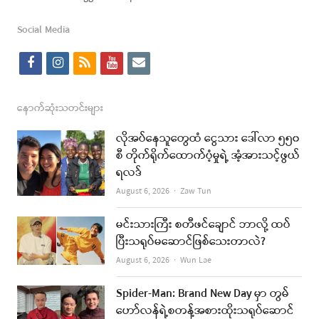
Social Media
f
i
r
y
e
a
n
s
o
m
c
s
s
u
a
နောက်ဆုံးသတင်းများ
e
t
t
i
လိုအပ်နေသူတွေထံ ငွေသား ဒေါ်လာ ၅၅၀
b
a
u
l
စီ တိုက်ရိုက်ထောက်ပံ့မှုရဲ့ အံ့အားသင့်ဖွယ်
ရလဒ်
o
g
b
Author
August 6, 2026
Zaw Tun
o
r
e
k
a
မင်းသားကြီး စတီဖင်ချောင် ဘာလို့ ထပ်
ပြီးသရုပ်မဆောင်ဖြစ်သေးတာလဲ?
m
Author
August 6, 2026
Wun Lae
Spider-Man: Brand New Day မှာ တွမ်
ဟော်လန်ရဲ့စတန့်အစားထိုးသရုပ်ဆောင်