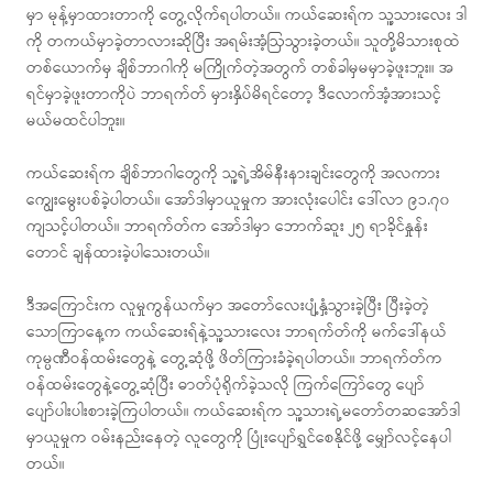
မှာ မုန့်မှာထားတာကို တွေ့လိုက်ရပါတယ်။ ကယ်ဆေးရ်က သူ့သားလေး ဒါ
ကို တကယ်မှာခဲ့တာလားဆိုပြီး အရမ်းအံ့ဩသွားခဲ့တယ်။ သူတို့မိသားစုထဲ
တစ်ယောက်မှ ချိစ်ဘာဂါကို မကြိုက်တဲ့အတွက် တစ်ခါမှမမှာခဲ့ဖူးဘူး။ အ
ရင်မှာခဲ့ဖူးတာကိုပဲ ဘာရက်တ် မှားနှိပ်မိရင်တော့ ဒီလောက်အံ့အားသင့်
မယ်မထင်ပါဘူး။
ကယ်ဆေးရ်က ချိစ်ဘာဂါတွေကို သူ့ရဲ့အိမ်နီးနားချင်းတွေကို အလကား
ကျွေးမွေးပစ်ခဲ့ပါတယ်။ အော်ဒါမှာယူမှုက အားလုံးပေါင်း ဒေါ်လာ ၉၁.၇၀
ကျသင့်ပါတယ်။ ဘာရက်တ်က အော်ဒါမှာ ဘောက်ဆူး ၂၅ ရာခိုင်နှုန်း
တောင် ချန်ထားခဲ့ပါသေးတယ်။
ဒီအကြောင်းက လူမှုကွန်ယက်မှာ အတော်လေးပျံ့နှံ့သွားခဲ့ပြီး ပြီးခဲ့တဲ့
သောကြာနေ့က ကယ်ဆေးရ်နဲ့သူ့သားလေး ဘာရက်တ်ကို မက်ဒေါ်နယ်
ကုမ္ပဏီဝန်ထမ်းတွေနဲ့ တွေ့ဆုံဖို့ ဖိတ်ကြားခံခဲ့ရပါတယ်။ ဘာရက်တ်က
ဝန်ထမ်းတွေနဲ့တွေ့ဆုံပြီး ဓာတ်ပုံရိုက်ခဲ့သလို ကြက်ကြော်တွေ ပျော်
ပျော်ပါးပါးစားခဲ့ကြပါတယ်။ ကယ်ဆေးရ်က သူ့သားရဲ့မတော်တဆအော်ဒါ
မှာယူမှုက ဝမ်းနည်းနေတဲ့ လူတွေကို ပြုံးပျော်ရွှင်စေနိုင်ဖို့ မျှော်လင့်နေပါ
တယ်။