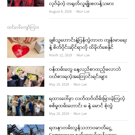
လုပ်ခဲ့တဲ့ တရုတ်လူမျိုးစတန့်သမား
Author
August 6, 2026
Wun Lae
ထင်ပေါ်ကျော်ကြား
ချစ်သူဟောင်းနဲ့ပြန်တွဲတာက ကျန်းမာရေး
နဲ့ စိတ်ပိုင်းဆိုင်ရာကို ထိခိုက်စေနိုင်
Author
March 11, 2019
Wun Lae
ဝန်ထမ်းတွေ နေ့လည်စာထည့်မလာဘဲ
ဝယ်စားရတဲ့အကြောင်းရင်းများ
Author
May 15, 2019
Wun Lae
ရထားပေါ်မှာ လက်ထပ်ထိမ်းမြားခဲ့ကြတဲ့
စစ်မှုထမ်းဟောင်း မ နဲ့ မောင် စုံတွဲ
Author
May 15, 2019
Wun Lae
ရတနာကမ်းလွန်သဘာဝဓာတ်ငွေ့