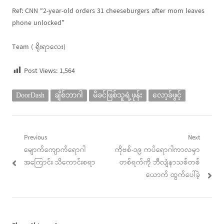
Ref: CNN “2-year-old orders 31 cheeseburgers after mom leaves
phone unlocked”
Team ( ရိုးရာ‌လေး)
Post Views:
1,564
DoorDash
ချိစ်ဘာဂါ
မိခင်ဖြစ်သူရဲ့ဖုန်း
လော့ခ်ဖွင့်
Post
Previous
Next
Previous
Next
မျောက်ကျောက်ရောဂါ
ကိုဗစ်-၁၉ ကပ်ရောဂါကာလမှာ
navigation
post:
post:
အကြောင်း သိကောင်းစရာ
တစ်ရက်ကို ဘီလျံနာသစ်တစ်
ယောက် ထွက်ပေါ်ခဲ့