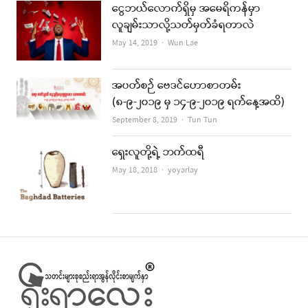
ငွေဘယ်လောက်ရှိမှ အမေရိကန်မှာ
လူချမ်းသာလို့သတ်မှတ်ခံရတာလဲ
Author
May 14, 2019
Wun Lae
အပတ်စဉ် ဗေဒင်ဟောစာတမ်း
(၈-၉-၂၀၁၉ မှ ၁၄-၉-၂၀၁၉ ရက်နေ့အထိ)
Author
September 8, 2019
Tun Tun
ရှေးလူတို့ရဲ့ ဘက်ထရီ
Author
May 18, 2018
yoyarlay