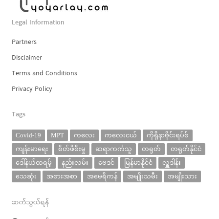
Legal Information
Partners
Disclaimer
Terms and Conditions
Privacy Policy
Tags
Covid-19
MPT
ကလေး
ကလေးငယ်
ကိုရိုနာဗိုင်းရပ်စ်
ကျန်းမာရေး
စိတ်ဖိစီးမှု
ဆရာကင်္ကသူ
တရုတ်
တရုတ်နိုင်ငံ
ဒေါ်နယ်ထရမ့်
နည်းလမ်း
ဗေဒင်
မြန်မာနိုင်ငံ
လှူဒါန်း
သေဆုံး
အစားအစာ
အမေရိကန်
အမျိုးသမီး
အမျိုးသား
ဆက်သွယ်ရန်