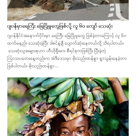
ဂျပန်မှာရေကြီး မြေပြိုမူတွေဖြစ်လို့ လူ ၆၀ ကျော် သေဆုံး
ဂျပန်နိုင်ငံအနောက်ပိုင်းမှာ ရေကြီး မြေပြိုမူတွေ ဖြစ်ခဲ့တာကြောင့် လူ ၆၀
ထက်မနည်း သေဆုံးခဲ့ပြီး ဒါဇင်နဲ့ချီ ပျောက်ဆုံးနေတယ်လို့ သိရပါတယ်။
သေဆုံးသူအများစုဟာ ဟီယိုရှီးမား စီရင်စုကဖြစ်ပြီး ပြီးခဲ့တဲ့
ကြာသပတေးနေ့တည်းက အဲဒီဒေသမှာ မိုးသည်းထန်စွာ ရွာသွန်းနေခဲ့တာ
ဖြစ်ပါတယ်။ မိုးသည်းထန်စွာ…