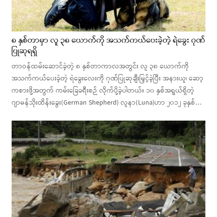
၈ နှစ်တာမှာ လူ ၃၈ ယောက်ကို အသက်ကယ်ပေးခဲ့တဲ့ ရဲခွေး ဂုဏ်
ပြုဆုရရှိ
တာဝန်ထမ်းဆောင်ခဲ့တဲ့ ၈ နှစ်တာကာလအတွင်း လူ ၃၈ ယောက်ကို
အသက်ကယ်ပေးခဲ့တဲ့ ရဲခွေးလေးကို ဂုဏ်ပြုဆုချီးမြှင့်ခဲ့ပြီး အနားယူ၊ ဆော့
ကစားဖို့အတွက် ကမ်းခြေခရီးစဉ် လိုက်ပို့ခဲ့ပါတယ်။ ၁၀ နှစ်အရွယ်ရှိတဲ့
ဂျာမန်သိုးထိန်းခွေး(German Shepherd) လူနာ(Luna)ဟာ ၂၀၁၂ ခုနှစ်…