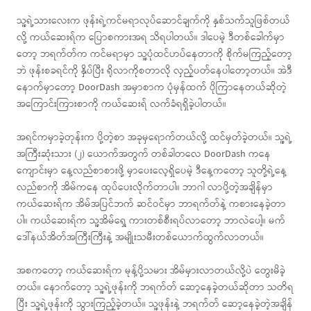
သူ့ရဲ့သားလေးက ဖုန်းရဲ့ကင်မရာလုပ်ဆောင်ချက်ကို နှစ်သက်သူဖြစ်တယ်
လို့ ကယ်ဆေးရ်က ပြောစကားအရ သိရပါတယ်။ ဒါပေမဲ့ ဒီတစ်ခေါက်မှာ
တော့ ဘရက်တ်က ကင်မရာမှာ သူ့ပုံထင်ဟပ်နေတာကို စိုက်မကြည့်တော့
ဘဲ ဖုန်းစခရင်ကို နှိပ်ပြီး ရိုလာကိုစတာလို လှည့်ပတ်နေပါတော့တယ်။ အဲဒီ
နောက်မှာတော့ DoorDash အမှာစာက ပုံမှန်ထက် ပိုကြာနေတယ်ဆိုတဲ့
အကြောင်းကြားစာကို ကယ်ဆေးရ် လက်ခံရရှိခဲ့ပါတယ်။
အရင်ကမှာခဲ့တုန်းက ပို့တဲ့စာ အခုမှရောက်တယ်လို့ ထင်မှတ်ခဲ့တယ်။ သူ့ရဲ့
အကြီးဆုံးသား (၂) ယောက်အတွက် တစ်ခါတလေ DoorDash ကနေ
ကျောင်းမှာ နေ့လည်စာစားဖို့ မှာပေးလေ့ရှိပေမဲ့ ဒီနေ့ကတော့ သူတို့ရဲ့နေ့
လည်စာကို အိမ်ကနေ ထုပ်ပေးလိုက်တာပါ။ ဘာဂါ လာပို့တဲ့အချိန်မှာ
ကယ်ဆေးရ်က အိမ်အပြင်ဘက် ဆင်ဝင်မှာ ဘာရက်တ်နဲ့ ကစားနေခဲ့တာ
ပါ။ ကယ်ဆေးရ်က သူ့အိမ်ရှေ့ ကားတစ်စီးရပ်လာတော့ ဘာလဲပေါ့။ မက်
ဒေါ်နယ်အိတ်အကြီးကြီးနဲ့ အမျိုးသမီးတစ်ယောက်ထွက်လာတယ်။
အစကတော့ ကယ်ဆေးရ်က မုန့်ပို့သမား အိမ်မှားလာတယ်လို့ပဲ တွေးမိခဲ့
တယ်။ နောက်တော့ သူ့ရဲ့ဖုန်းကို ဘရက်တ် ဆော့နေခဲ့တယ်ဆိုတာ သတိရ
ပြီး သူ့ရဲ့ဖုန်းကို သွားကြည့်ခဲ့တယ်။ သူ့ဖုန်းနဲ့ ဘရက်တ် ဆော့နေခဲ့တဲ့အချိန်