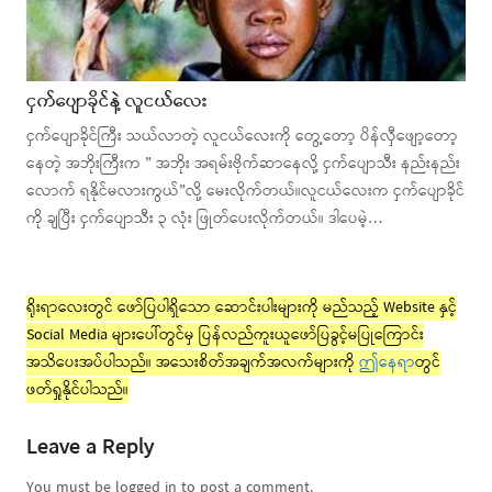
ငှက်ပျောခိုင်နဲ့ လူငယ်လေး
ငှက်ပျောခိုင်ကြီး သယ်လာတဲ့ လူငယ်လေးကို တွေ့တော့ ပိန်လှီဖျော့တော့
နေတဲ့ အဘိုးကြီးက ” အဘိုး အရမ်းဗိုက်ဆာနေလို့ ငှက်ပျောသီး နည်းနည်း
လောက် ရနိုင်မလားကွယ်”လို့ မေးလိုက်တယ်။လူငယ်လေးက ငှက်ပျောခိုင်
ကို ချပြီး ငှက်ပျောသီး ၃ လုံး ဖြုတ်ပေးလိုက်တယ်။ ဒါပေမဲ့…
ရိုးရာလေးတွင် ဖော်ပြပါရှိသော ဆောင်းပါးများကို မည်သည့် Website နှင့်
Social Media များပေါ်တွင်မှ ပြန်လည်ကူးယူဖော်ပြခွင့်မပြုကြောင်း
အသိပေးအပ်ပါသည်။ အသေးစိတ်အချက်အလက်များကို
ဤနေရာ
တွင်
ဖတ်ရှုနိုင်ပါသည်။
Leave a Reply
You must be logged in to post a comment.