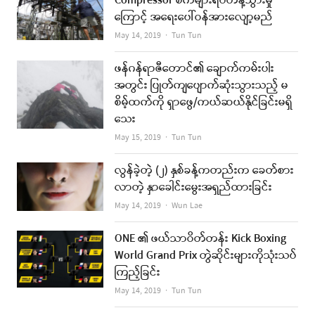
Compressor စက်များရပ်တန့်သွားမှု
ကြောင့် အရေးပေါ်ဝန်အားလျော့မည်
Author
May 14, 2019
Tun Tun
ဖန်ဂန်ရာဇီတောင်၏ ချောက်ကမ်းပါး
အတွင်း ပြုတ်ကျပျောက်ဆုံးသွားသည့် မ
စိမ့်ထက်ကို ရှာဖွေ/ကယ်ဆယ်နိုင်ခြင်းမရှိ
သေး
Author
May 15, 2019
Tun Tun
လွန်ခဲ့တဲ့ (၂) နှစ်ခန့်ကတည်းက ခေတ်စား
လာတဲ့ နှာခေါင်းမွေးအရှည်ထားခြင်း
Author
May 14, 2019
Wun Lae
ONE ၏ ဖယ်သာဝိတ်တန်း Kick Boxing
World Grand Prix တွဲဆိုင်းများကိုသုံးသပ်
ကြည့်ခြင်း
Author
May 14, 2019
Tun Tun