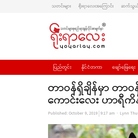
သတင်းများ
ရိုးရာလေးအကြောင်း
ဆက်သွယ်
ပြည်တွင်း
နိုင်ငံတကာ
ဖျော်ဖြေရေး
တာဝန်ရှိချိန်မှာ တာဝန
ကောင်းလေး ဟာရီကိန
Author
Published:
October 9, 2019
9:17 am
Lynn Thu