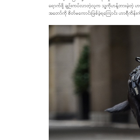
ရောက်ဖို့ ချဉ်းကပ်လာတဲ့လူက သူ့ကိုဟန့်တားခဲ့တဲ့ ဟာရီ
အတော်ကို စိတ်မကောင်းဖြစ်ခဲ့ရကြောင်း ဟာရီကိန်းကိ