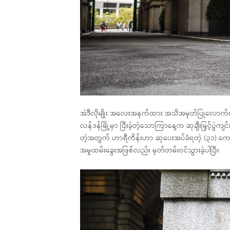
အဲဒီလိုမျိုး အလေးအနက်ထား အသိအမှတ်ပြုလောက်စရာ စွ
လန်ဒန်မြို့မှာ ပြီးခဲ့တဲ့သောကြာနေ့က ဆုချီးမြှင့်ပွဲကျ
တဲ့အတွက် ဟာရီကိန်းဟာ ဆုပေးအပ်ခံရတဲ့ (၃၁) ကေ
အမှုထမ်းခွေးအဖြစ်လည်း မှတ်တမ်းဝင်သွားခဲ့ပါပြီ။