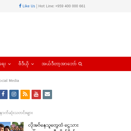
Like Us
| Hot Line: +959 400 000 661
Open
ရေး
ဗီဒီယို
အယ်ဒီတာ့အာဘော်
search
panel
ocial Media
f
i
r
y
e
a
n
s
o
m
re
c
s
s
u
a
ောက်ဆုံးသတင်းများ
t
e
t
t
i
လိုအပ်နေသူတွေထံ ငွေသား