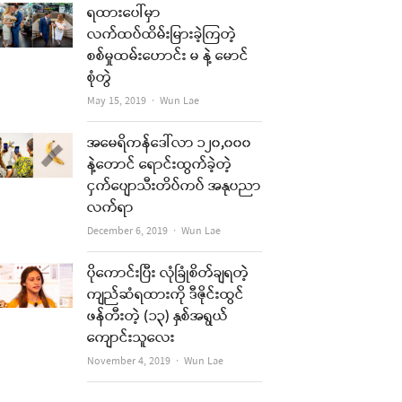
ရထားပေါ်မှာ
လက်ထပ်ထိမ်းမြားခဲ့ကြတဲ့
စစ်မှုထမ်းဟောင်း မ နဲ့ မောင်
စုံတွဲ
Author
May 15, 2019
Wun Lae
အမေရိကန်ဒေါ်လာ ၁၂၀,၀၀၀
နဲ့တောင် ရောင်းထွက်ခဲ့တဲ့
ငှက်ပျောသီးတိပ်ကပ် အနုပညာ
လက်ရာ
Author
December 6, 2019
Wun Lae
ပိုကောင်းပြီး လုံခြုံစိတ်ချရတဲ့
ကျည်ဆံရထားကို ဒီဇိုင်းထွင်
ဖန်တီးတဲ့ (၁၃) နှစ်အရွယ်
ကျောင်းသူလေး
Author
November 4, 2019
Wun Lae