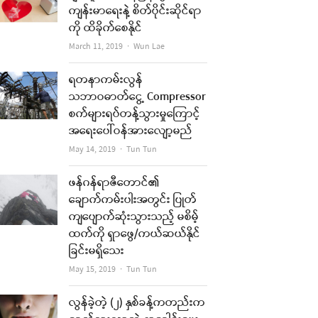
ကျန်းမာရေးနဲ့ စိတ်ပိုင်းဆိုင်ရာ
ကို ထိခိုက်စေနိုင်
Author
March 11, 2019
Wun Lae
ရတနာကမ်းလွန်
သဘာဝဓာတ်ငွေ့ Compressor
စက်များရပ်တန့်သွားမှုကြောင့်
အရေးပေါ်ဝန်အားလျော့မည်
Author
May 14, 2019
Tun Tun
ဖန်ဂန်ရာဇီတောင်၏
ချောက်ကမ်းပါးအတွင်း ပြုတ်
ကျပျောက်ဆုံးသွားသည့် မစိမ့်
ထက်ကို ရှာဖွေ/ကယ်ဆယ်နိုင်
ခြင်းမရှိသေး
Author
May 15, 2019
Tun Tun
လွန်ခဲ့တဲ့ (၂) နှစ်ခန့်ကတည်းက