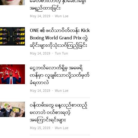
ခေတ်စားလာတဲ့ နှာခေါင်းမွေး
အရှည်ထားခြင်း
Author
May 14, 2019
Wun Lae
ONE ၏ ဖယ်သာဝိတ်တန်း Kick
Boxing World Grand Prix တွဲ
ဆိုင်းများကိုသုံးသပ်ကြည့်ခြင်း
Author
May 14, 2019
Tun Tun
ငွေဘယ်လောက်ရှိမှ အမေရိ
ကန်မှာ လူချမ်းသာလို့သတ်မှတ်
ခံရတာလဲ
Author
May 14, 2019
Wun Lae
ဝန်ထမ်းတွေ နေ့လည်စာထည့်
မလာဘဲ ဝယ်စားရတဲ့
အကြောင်းရင်းများ
Author
May 15, 2019
Wun Lae