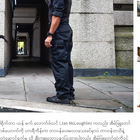
ဲ့ ဒါရိုက်တာ ယန် မက် လောက်ဖ်လင် (Jan McLoughlin) ကလည်း အိမ်ဖြူတော်
တဲ့ လူတစ်‌‌ယောက်ကို ဟာရီကိန်းက တာဝန်ပေးမလာသေးခင်မှာပဲ တာဝန်တသိနဲ့
ဲ့ဆောင်ရွက်မှု လို့ ချီးကျူးထောပနာပြုထားပါတယ်။ အိမ်ဖြူတော်ထဲကိုဝင်