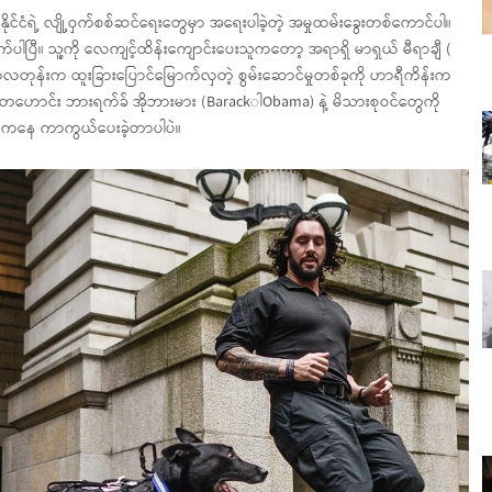
င်ငံရဲ့ လျို့ဝှက်စစ်ဆင်ရေးတွေမှာ အရေးပါခဲ့တဲ့ အမှုထမ်းခွေးတစ်ကောင်ပါ။
ပြီ။ သူ့ကို လေကျင့်ထိန်းကျောင်းပေးသူကတော့ အရာရှိ မာရှယ် မီရာချီ (
လတုန်းက ထူးခြားပြောင်မြောက်လှတဲ့ စွမ်းဆောင်မှုတစ်ခုကို ဟာရီကိန်းက
တဟောင်း ဘားရက်ခ် အိုဘားမား (BarackါObama) နဲ့ မိသားစုဝင်တွေကို
ရန်ကနေ ကာကွယ်ပေးခဲ့တာပါပဲ။