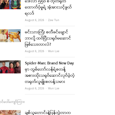
b
a
u
l
ဒေါ်လာ ၅၅၀ စီ တိုက်ရိုက်
ထောက်ပံ့မှုရဲ့ အံ့အားသင့်ဖွယ်
o
g
b
ရလဒ်
o
r
e
Author
August 6, 2026
Zaw Tun
k
a
မင်းသားကြီး စတီဖင်ချောင်
m
ဘာလို့ ထပ်ပြီးသရုပ်မဆောင်
ဖြစ်သေးတာလဲ?
Author
August 6, 2026
Wun Lae
Spider-Man: Brand New Day
မှာ တွမ်ဟော်လန်ရဲ့စတန့်
အစားထိုးသရုပ်ဆောင်လုပ်ခဲ့တဲ့
တရုတ်လူမျိုးစတန့်သမား
Author
August 6, 2026
Wun Lae
င်ပေါ်ကျော်ကြား
ချစ်သူဟောင်းနဲ့ပြန်တွဲတာက