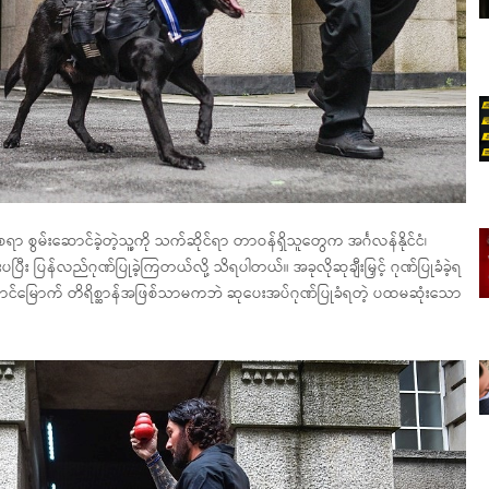
မ်းဆောင်ခဲ့တဲ့သူ့ကို သက်ဆိုင်ရာ တာဝန်ရှိသူတွေက အင်္ဂလန်နိုင်ငံ၊
င်းပပြီး ပြန်လည်ဂုဏ်ပြုခဲ့ကြတယ်လို့ သိရပါတယ်။ အခုလိုဆုချီးမြှင့် ဂုဏ်ပြုခံခဲ့ရ
ာင်မြောက် တိရိစ္ဆာန်အဖြစ်သာမကဘဲ ဆုပေးအပ်ဂုဏ်ပြုခံရတဲ့ ပထမဆုံးသော