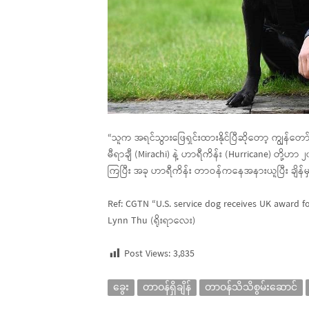
“သူက အရင်သွားဖြေရှင်းထားနိုင်ပြီဆိုတော့ ကျွန်တော်
မီရာချီ (Mirachi) နဲ့ ဟာရီကိန်း (Hurricane) တို့
ကြပြီး အခု ဟာရီကိန်း တာဝန်ကနေအနားယူပြီး ချိ
Ref: CGTN “U.S. service dog receives UK award f
Lynn Thu (ရိုးရာလေး)
Post Views:
3,835
ခွေး
တာဝန်ရှိချိန်
တာဝန်သိသိစွမ်းဆောင်