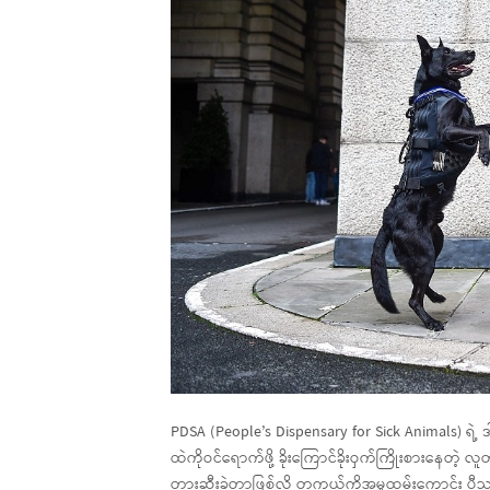
PDSA (People’s Dispensary for Sick Animals) ရ
ထဲကိုဝင်ရောက်ဖို့ ခိုးကြောင်ခိုးဝှက်ကြိုးစားနေ
တားဆီးခဲ့တာဖြစ်လို့ တကယ်ကိုအမှုထမ်းကောင်း ပီသတ