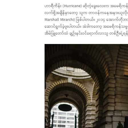
ဟာရီကိန်း (Hurricane) ဆိုတဲ့ခွေးလေးက အမေရိကန်နို
လက်ရှိအချိန်မှာတော့ သူက တာဝန်ကနေအနားယူလိုက်ပါ
Marshall Mirarchi) ဖြစ်ပါတယ်။ ၂၀၁၄ အောက်တိုဘာ
ဆောင်ရွက်ခဲ့ဖူးပါတယ်။ အဲဒါကတော့ အမေရိကန်သမ္မ
အိမ်ဖြူတော်ထဲ ချဉ်းနင်းဝင်ရောက်လာသူ တစ်ဉီးရဲ့