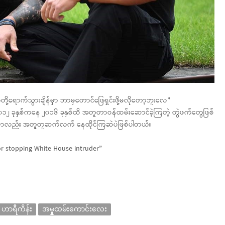
တို့ရောက်သွားချိန်မှာ ဘာမှတောင်ဖြေရှင်းဖို့မလိုတော့ဘူးလေ”
ဟာ ၂၀၁၂ ခုနှစ်ကနေ ၂၀၁၆ ခုနှစ်ထိ အတူတာဝန်ထမ်းဆောင်ခဲ့ကြတဲ့ တွဲဖက်တွေဖြစ်
န်မှာလည်း အတူတူဆက်လက် နေထိုင်ကြဆဲပဲဖြစ်ပါတယ်။
or stopping White House intruder”
ဟာရီကိန်း
အမှုထမ်းကောင်းလေး