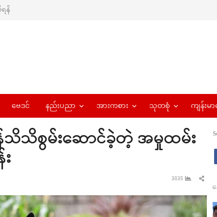
ရန်
ဗေဒင်
နည်းပညာ
အားကစား
သုတစုံ
ကျန်းမာ
်သိသိစွမ်းဆောင်ခဲ့တဲ့ အမှုထမ်း
S
်း
Sha
3835
န
this
pos