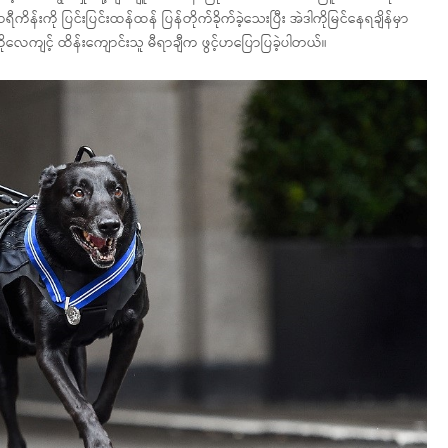
ကိန်းကို ပြင်းပြင်းထန်ထန် ပြန်တိုက်ခိုက်ခဲ့သေးပြီး အဲဒါကိုမြင်နေရချိန်မှာ
ုလေကျင့် ထိန်းကျောင်းသူ မီရာချီက ဖွင့်ဟပြောပြခဲ့ပါတယ်။