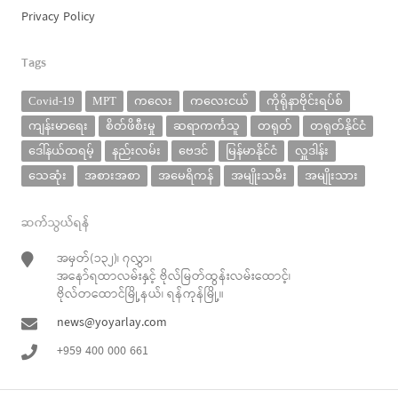
Privacy Policy
Tags
Covid-19
MPT
ကလေး
ကလေးငယ်
ကိုရိုနာဗိုင်းရပ်စ်
ကျန်းမာရေး
စိတ်ဖိစီးမှု
ဆရာကင်္ကသူ
တရုတ်
တရုတ်နိုင်ငံ
ဒေါ်နယ်ထရမ့်
နည်းလမ်း
ဗေဒင်
မြန်မာနိုင်ငံ
လှူဒါန်း
သေဆုံး
အစားအစာ
အမေရိကန်
အမျိုးသမီး
အမျိုးသား
ဆက်သွယ်ရန်
အမှတ်(၁၃၂)၊ ၇လွှာ၊
အနော်ရထာလမ်းနှင့် ဗိုလ်မြတ်ထွန်းလမ်းထောင့်၊
ဗိုလ်တထောင်မြို့နယ်၊ ရန်ကုန်မြို့။
news@yoyarlay.com
+959 400 000 661