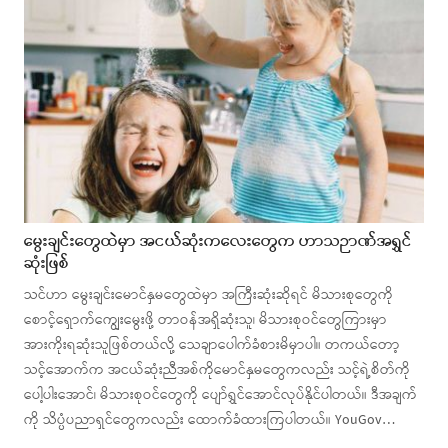
မွေးချင်းတွေထဲမှာ အငယ်ဆုံးကလေးတွေက ဟာသဉာဏ်အရွှင်
ဆုံးဖြစ်
သင်ဟာ မွေးချင်းမောင်နှမတွေထဲမှာ အကြီးဆုံးဆိုရင် မိသားစုတွေကို
စောင့်ရှောက်ကျွေးမွေးဖို့ တာဝန်အရှိဆုံးသူ၊ မိသားစုဝင်တွေကြားမှာ
အားကိုးရဆုံးသူဖြစ်တယ်လို့ သေချာပေါက်ခံစားမိမှာပါ။ တကယ်တော့
သင့်အောက်က အငယ်ဆုံးညီအစ်ကိုမောင်နှမတွေကလည်း သင့်ရဲ့စိတ်ကို
ပေါ့ပါးအောင်၊ မိသားစုဝင်တွေကို ပျော်ရွှင်အောင်လုပ်နိုင်ပါတယ်။ ဒီအချက်
ကို သိပ္ပံပညာရှင်တွေကလည်း ထောက်ခံထားကြပါတယ်။ YouGov…