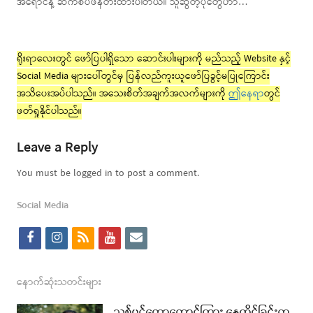
အရောင်နဲ့ ဆက်စပ်ဖန်တီးထားပါတယ်။ သူဆွဲတဲ့ပုံတွေဟာ…
ရိုးရာလေးတွင် ဖော်ပြပါရှိသော ဆောင်းပါးများကို မည်သည့် Website နှင့်
Social Media များပေါ်တွင်မှ ပြန်လည်ကူးယူဖော်ပြခွင့်မပြုကြောင်း
အသိပေးအပ်ပါသည်။ အသေးစိတ်အချက်အလက်များကို
ဤနေရာ
တွင်
ဖတ်ရှုနိုင်ပါသည်။
Leave a Reply
You must be logged in to post a comment.
Social Media
f
i
r
y
e
a
n
s
o
m
c
s
s
u
a
နောက်ဆုံးသတင်းများ
e
t
t
i
သစ်ပင်တောတောင်ကြား နေထိုင်ခြင်းက