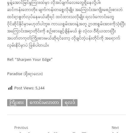
မှုနဲ့အောင်မြင်မှုကြားထဲမှာ လိုအပ်ချက်လေးတွေရှိနေလို့ပါ။
ဆင်ကန်းတောတိုး၊ မျက်ကန်းတစ္ဆေလိုမျိုး အကြောင်းအကျိုးမစဉ်းစားဘဲ
ထင်ရာဇွတ်လုပ်နေမယ်ဆိုရင် ထင်ထားသလိုမျိုး ရလဒ်ကောင်းတွေ
ပိုင်ဆိုင်နိုင်မှာမဟုတ်ပါဘူး။ ကာယစွမ်းအားနဲ့အတူ ဥာဏစွမ်းအားကိုသုံးပြီး
အကြောင်းအရာတိုင်းကို စဉ်းစားချင့်ချိန်မယ် ဇွဲ၊ လုံလ၊ ဝီရိယထားပြီး
အပတ်တကုတ်ကြိုးစားမယ်ဆိုရင်တော့ လိုချင်တဲ့ပန်းတိုင်ကို အရောက်
လှမ်းနိင်မှာပဲ ဖြစ်ပါတယ်။
Ref: “Sharpen Your Edge”
Paradise (ရိုးရာလေး)
Post Views:
5,144
ကြိုးစား
ကောင်းမလာတာ
ရလဒ်
Post
Previous
Next