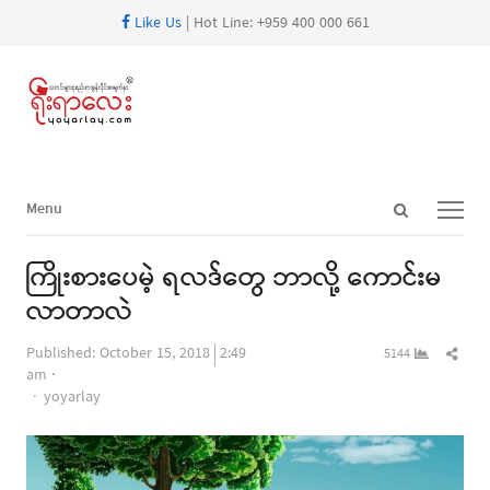
Like Us
| Hot Line: +959 400 000 661
Open
Menu
Menu
search
panel
ကြိုးစားပေမဲ့ ရလဒ်တွေ ဘာလို့ ကောင်းမ
လာတာလဲ
Shar
Published:
October 15, 2018
2:49
5144
this
am
Author
post
yoyarlay