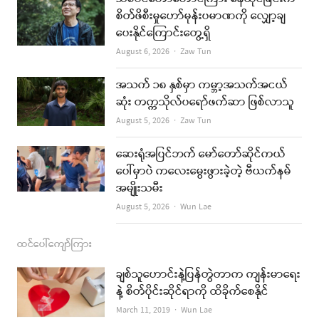
b
a
u
l
စိတ်ဖိစီးမှုဟော်မုန်းပမာဏကို လျှော့ချ
ပေးနိုင်ကြောင်းတွေ့ရှိ
o
g
b
Author
August 6, 2026
Zaw Tun
o
r
e
k
a
အသက် ၁၈ နှစ်မှာ ကမ္ဘာ့အသက်အငယ်
ဆုံး တက္ကသိုလ်ပရော်ဖက်ဆာ ဖြစ်လာသူ
m
Author
August 5, 2026
Zaw Tun
ဆေးရုံအပြင်ဘက် မော်တော်ဆိုင်ကယ်
ပေါ်မှာပဲ ကလေးမွေးဖွားခဲ့တဲ့ ဗီယက်နမ်
အမျိုးသမီး
Author
August 5, 2026
Wun Lae
ထင်ပေါ်ကျော်ကြား
ချစ်သူဟောင်းနဲ့ပြန်တွဲတာက ကျန်းမာရေး
နဲ့ စိတ်ပိုင်းဆိုင်ရာကို ထိခိုက်စေနိုင်
Author
March 11, 2019
Wun Lae