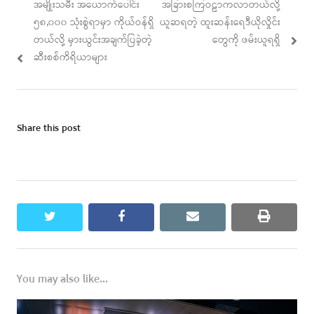
Previous
Next
အမျိုးသမီး အယောက်ပေါင်း
အခြားစကြဝဠာကလာတယ်လို့
navigation
post:
post:
၅၈,၀၀၀ သုံးစွဲရာမှာ ကိုယ်ဝန်ရှိ
ယူဆရတဲ့ ထူးဆန်းရေဒီယိုလှိုင်း
တယ်လို့ မှားယွင်းအချက်ပြခဲ့တဲ့
တွေကို ဖမ်းယူရရှိ
ဆီးစစ်ကိရိယာများ
Share this post
twitter
facebook
email
print
You may also like...