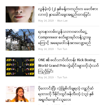
လွန်ခဲ့တဲ့ (၂) နှစ်ခန့်ကတည်းက ခေတ်စား
လာတဲ့ နှာခေါင်းမွေးအရှည်ထားခြင်း
Author
May 14, 2019
Wun Lae
ရတနာကမ်းလွန်သဘာဝဓာတ်ငွေ့
Compressor စက်များရပ်တန့်သွားမှု
ကြောင့် အရေးပေါ်ဝန်အားလျော့မည်
Author
May 14, 2019
Tun Tun
ONE ၏ ဖယ်သာဝိတ်တန်း Kick Boxing
World Grand Prix တွဲဆိုင်းများကိုသုံးသပ်
ကြည့်ခြင်း
Author
May 14, 2019
Tun Tun
ပိုကောင်းပြီး လုံခြုံစိတ်ချရတဲ့ ကျည်ဆံ
ရထားကို ဒီဇိုင်းထွင်ဖန်တီးတဲ့ (၁၃) နှစ်
အရွယ်ကျောင်းသူလေး