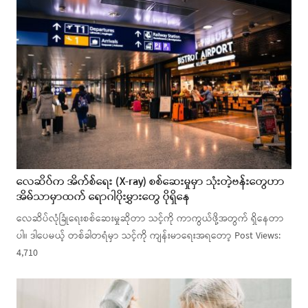
လေဆိပ်က အိက်စ်ရေး (X-ray) စစ်ဆေးမှုမှာ သုံးတဲ့ဗန်းတွေဟာ
အိမ်သာမှာထက် ရောဂါပိုးမွှားတွေ ပိုရှိနေ
လေဆိပ်လုံခြုံရေးစစ်ဆေးမှုဆိုတာ သင့်ကို ကာကွယ်ဖို့အတွက် ရှိနေတာ
ပါ။ ဒါပေမယ့် တစ်ခါတရံမှာ သင့်ကို ကျန်းမာရေးအရတော့ Post Views:
4,710