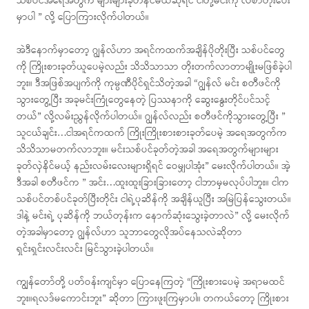
သစ်ပင်အရေအတွက် များများခုတ်နိင်မယ်ဆိုရင် ငါတို့မင်းကို လစာတိုးပေး
မှာပါ ” လို့ ပြောကြားလိုက်ပါတယ်။
အဲဒီနောက်မှာတော့ ဂျွန်လ်ဟာ အရင်ကထက်အချိန်ပိုတိုးပြီး သစ်ပင်တွေ
ကို ကြိုးစားခုတ်ယူပေမဲ့လည်း သိသိသာသာ တိုးတက်လာတာမျိုးမဖြစ်ခဲ့ပါ
ဘူး။ ဒီအဖြစ်အပျက်ကို ကုမ္ပဏီပိုင်ရှင်သိတဲ့အခါ “ဂျွန်လ် မင်း စတီဖင်ကို
သွားတွေ့ပြီး အခုမင်းကြုံတွေနေတဲ့ ပြဿနာကို ဆွေးနွေးတိုင်ပင်သင့်
တယ်” လို့လမ်းညွှန်လိုက်ပါတယ်။ ဂျွန်လ်လည်း စတီဖင်ကိုသွားတွေ့ပြီး ”
သူငယ်ချင်း…ငါအရင်ကထက် ကြိုးကြိုးစားစားခုတ်ပေမဲ့ အရေအတွက်က
သိသိသာမတက်လာဘူး။ မင်းသစ်ပင်ခုတ်တဲ့အခါ အရေအတွက်များများ
ခုတ်လှဲနိင်မယ့် နည်းလမ်းလေးများရှိရင် ဝေမျှပါအုံး” မေးလိုက်ပါတယ်။ အဲ့
ဒီအခါ စတီဖင်က ” အင်း…ထူးထူးခြားခြားတော့ ငါဘာမှမလုပ်ပါဘူး။ ငါက
သစ်ပင်တစ်ပင်ခုတ်ပြီးတိုင်း ငါရဲ့ပုဆိန်ကို အချိန်ယူပြီး အမြဲပြန်သွေးတယ်။
ဒါနဲ့ မင်းရဲ့ ပုဆိန်ကို ဘယ်တုန်းက နောက်ဆုံးသွေးခဲ့တာလဲ” လို့ မေးလိုက်
တဲ့အခါမှာတော့ ဂျွန်လ်ဟာ သူဘာတွေလိုအပ်နေသလဲဆိုတာ
ရှင်းရှင်းလင်းလင်း မြင်သွားခဲ့ပါတယ်။
ကျွန်တော်တို့ ပတ်ဝန်းကျင်မှာ ပြောနေကြတဲ့ “ကြိုးစားပေမဲ့ အရာမထင်
ဘူး။ရလဒ်မကောင်းဘူး” ဆိုတာ ကြားဖူးကြမှာပါ။ တကယ်တော့ ကြိုးစား