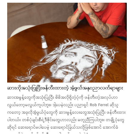
ဆားကိုအသုံးပြုပြီးဖန်တီးထားတဲ့ အံ့ဖွယ်အနုပညာလက်ရာများ
ဆားအမှုန့်တွေကိုအသုံးပြုပြီး မိမိအလိုရှိတဲ့ပုံကို ဖန်တီးတဲ့အလုပ်ဟာ
လွယ်တော့မလွယ်ကူပါဘူး။ ဒါ့ပေမဲ့လည်း ပညာရှင် Rob Ferrel ဆိုသူ
ကတော့ အခုလိုအံ့ဖွယ်ပုံတွေကို ဆားမှုန့်လေးတွေအသုံးပြုပြီး ဖန်တီးထား
ပါတယ်။ တစ်ပုံချင်းစီရဲ့ဒီဇိုင်းတွေဟာလည်း မတူညီကြပါဘူး။ တချို့ပုံတွေ
ဆိုရင် ဆေးရောင်မပါပေမဲ့ ဆေးရောင်ခြယ်သလိုဖြစ်အောင် အောက်ခံ