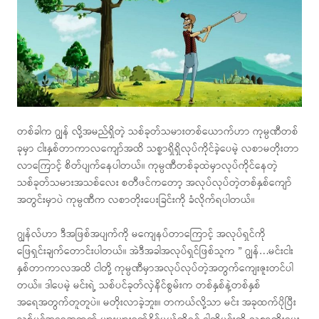
တစ်ခါက ဂျွန် လို့အမည်ရှိတဲ့ သစ်ခုတ်သမားတစ်ယောက်ဟာ ကုမ္ပဏီတစ်
ခုမှာ ငါးနှစ်တာကာလကျော်အထိ သစ္စာရှိရှိလုပ်ကိုင်ခဲ့ပေမဲ့ လစာမတိုးတာ
လာကြောင့် စိတ်ပျက်နေပါတယ်။ ကုမ္ပဏီတစ်ခုထဲမှာလုပ်ကိုင်နေတဲ့
သစ်ခုတ်သမားအသစ်လေး စတီဖင်ကတော့ အလုပ်လုပ်တဲ့တစ်နှစ်ကျော်
အတွင်းမှာပဲ ကုမ္ပဏီက လစာတိုးပေးခြင်းကို ခံလိုက်ရပါတယ်။
ဂျွန်လ်ဟာ ဒီအဖြစ်အပျက်ကို မကျေနပ်တာကြောင့် အလုပ်ရှင်ကို
ဖြေရှင်းချက်တောင်းပါတယ်။ အဲဒီအခါအလုပ်ရှင်ဖြစ်သူက ” ဂျွန်…မင်းငါး
နှစ်တာကာလအထိ ငါတို့ ကုမ္ပဏီမှာအလုပ်လုပ်တဲ့အတွက်ကျေးဇူးတင်ပါ
တယ်။ ဒါပေမဲ့ မင်းရဲ့ သစ်ပင်ခုတ်လှဲနိင်စွမ်းက တစ်နှစ်နဲ့တစ်နှစ်
အရေအတွက်တူတူပဲ။ မတိုးလာခဲ့ဘူး။ တကယ်လို့သာ မင်း အခုထက်ပိုပြီး