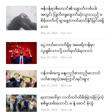
ဖန်ဂန်ရာဇီတောင်၏ ချောက်ကမ်းပါး
အတွင်း ပြုတ်ကျပျောက်ဆုံးသွားသည့် မ
စိမ့်ထက်ကို ရှာဖွေ/ကယ်ဆယ်နိုင်ခြင်းမရှိ
သေး
Author
May 15, 2019
Tun Tun
ငွေဘယ်လောက်ရှိမှ အမေရိကန်မှာ
လူချမ်းသာလို့သတ်မှတ်ခံရတာလဲ
Author
May 14, 2019
Wun Lae
ဝန်ထမ်းတွေ နေ့လည်စာထည့်မလာဘဲ
ဝယ်စားရတဲ့အကြောင်းရင်းများ
Author
May 15, 2019
Wun Lae
ရထားပေါ်မှာ လက်ထပ်ထိမ်းမြားခဲ့ကြတဲ့
စစ်မှုထမ်းဟောင်း မ နဲ့ မောင် စုံတွဲ
Author
May 15, 2019
Wun Lae