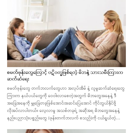
စမတ်ဖုန်းတွေကြောင့် ပဋိပက္ခဖြစ်ရတဲ့ မိဘနဲ့ သားသမီးကြားက
ဆက်ဆံရေး
စမတ်ဖုန်းတွေ တက်ဘလက်တွေဟာ အလုပ်၊အိမ် နဲ့ လူမှုဆက်ဆံရေးတွေ
ကြားက နယ်ပယ်တွေကို ဝေဝါးလာစေတဲ့အတွက် မိဘတွေအနေနဲ့ ဒီ
အခြေအနေကို မျှခြေတခုဖြစ်အောင်၊အဆင်ပြေအောင် ကိုင်တွယ်နိုင်ဖို့
လိုအပ်လာပါတယ်။ လေ့လာမှု အသစ်တခုရဲ့ အဆိုအရ မိဘတွေအနေနဲ့
နည်းပညာသုံးပစ္စည်းတွေ (ဖုန်း၊တက်ဘလက် စသည်)ကို ငယ်ရွယ်တဲ့…