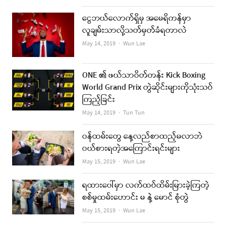
ငွေဘယ်လောက်ရှိမှ အမေရိကန်မှာ
လူချမ်းသာလို့သတ်မှတ်ခံရတာလဲ
Author
May 14, 2019
Wun Lae
ONE ၏ ဖယ်သာဝိတ်တန်း Kick Boxing
World Grand Prix တွဲဆိုင်းများကိုသုံးသပ်
ကြည့်ခြင်း
Author
May 14, 2019
Tun Tun
ဝန်ထမ်းတွေ နေ့လည်စာထည့်မလာဘဲ
ဝယ်စားရတဲ့အကြောင်းရင်းများ
Author
May 15, 2019
Wun Lae
ရထားပေါ်မှာ လက်ထပ်ထိမ်းမြားခဲ့ကြတဲ့
စစ်မှုထမ်းဟောင်း မ နဲ့ မောင် စုံတွဲ
Author
May 15, 2019
Wun Lae