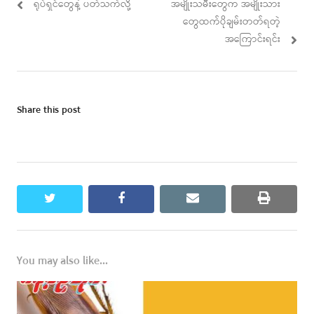
Previous
Next
ရုပ်ရှင်တွေနဲ့ ပတ်သက်လို့
အမျိုးသမီးတွေက အမျိုးသား
navigation
post:
post:
တွေထက်ပိုချမ်းတတ်ရတဲ့
အကြောင်းရင်း
Share this post
twitter
facebook
email
print
You may also like...