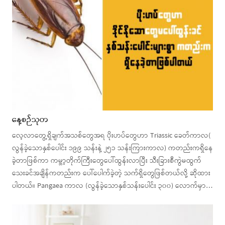
နေ့စဉ်သုတ
လေ့လာတွေ့ရှိချက်အသစ်တွေအရ ပိုးဟပ်တွေဟာ Triassic ခေတ်ကာလ(
လွန်ခဲ့သောနှစ်ပေါင်း ၁၉၉ သန်းနဲ့ ၂၅၁ သန်းကြားကာလ) ကတည်းကရှိနေ
ခဲ့တာဖြစ်ကာ ကမ္ဘာ့တိုက်ကြီးတွေပေါ်ထွန်းလာပြီး သီးခြားစီကွဲမထွက်
သေးခင်အချိန်ကတည်းက ပေါ်ပေါက်ခဲ့တဲ့ သက်ရှိတွေဖြစ်တယ်လို့ ဆိုထား
ပါတယ်။ Pangaea ကာလ (လွန်ခဲ့သောနှစ်သန်းပေါင်း ၃၀၀) လောက်မှာ…