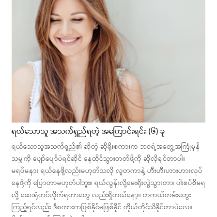
ရယ်သောသူ အသက်ရှည်ရတဲ့ အကြောင်းရင်း (၆) ခု
ရယ်သောသူအသက်ရှည်၏ ဆိုတဲ့ ဆိုရိုးစကားက ဘဝရဲ့အတွေ့အကြုံမှန်
သမျှကို ပျော်ပျော်ပဲရင်ဆိုင် နေထိုင်သွားတတ်ဖို့ကို ဆိုလိုချင်တာပါ။
မရပ်မနား ရယ်နေဖို့လည်းမဟုတ်သလို လူတကာနဲ့ ဟီးဟီးဟားဟားလုပ်
နေဖို့ကို ပြောတာမဟုတ်ပါဘူး။ ရယ်လွန်းလို့မေးရိုးလွဲသွားတာ၊ ပါးစပ်စိမရ
လို့ ဆေးရုံတင်လိုက်ရတာတွေ လည်းရှိတယ်နော့။ တကယ်တမ်းတွေး
ကြည့်ရင်လည်း ဒီစကားကဖြစ်နိုင်မဖြစ်နိုင် ကိုယ်တိုင်သိနိုင်တာပဲလေ။