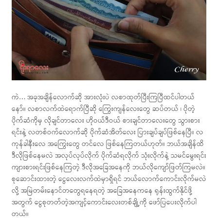
ကဲ… အခုအချိန်လောက်ဆို အားလုံးပဲ လစာထုတ်ပြီးကြပြီထင်ပါတယ်
နော်။ လစာလက်ထဲရောက်ပြီဆို ကြွေးကျန်လေးတွေ ဆပ်တယ် ၊ ပိုတဲ့
ပိုက်ဆံကိုမှ လိုချင်တာလေး ဟိုဝယ်ဒီဝယ် စားချင်တာလေးတွေ သွားစား
ရင်းနဲ့ လတစ်ဝက်လောက်ဆို ပိုက်ဆံအိတ်လေး ပြားချပ်ချပ်ဖြစ်နေပြီ။ လ
ကုန်ခါနီးလေ အကြွေးတွေ တင်လေ ဖြစ်နေကြတယ်ဟုတ်။ ဘယ်အချိန်ထိ
ဒီလိုဖြစ်နေမလဲ အလုပ်လုပ်လိုက် ပိုက်ဆံရလိုက် သုံးလိုက်နဲ့ သမင်မွေးရင်း
ကျားစားရင်းဖြစ်နေကြတဲ့ ဒီလိုအခြေအနေကို ဘယ်လိုကျော်ဖြတ်ကြမလဲ။
စုဆောင်းထားတဲ့ ငွေလေးလက်ထဲမှာရှိရင် ဘယ်လောက်ကောင်းလိုက်မလဲ
လို့ အမြဲတမ်းနောင်တတွေရနေရတဲ့ အခြေအနေကနေ ရုန်းထွက်နိုင်ဖို့
အတွက် ငွေစုတတ်တဲ့အကျင့်ကောင်းလေးတစ်ချို့ကို ဖော်ပြပေးလိုက်ပါ
တယ်။