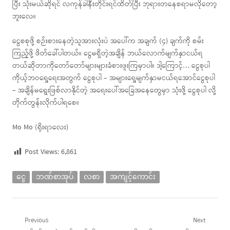
ပြီး သုံးမယ်ဆိုရင် လကုန်ခါနီးတိုင်းရင်ထိတ်ပြီး ဘုရားတနေစရာမလိုတော့
ဘူးလေ။
ငွေစစုဖို့ စဉ်းစားနေတဲ့သူအားလုံးပဲ အပေါ်က အချက် (၄) ချက်ကို စမ်း
ကြည့်ဖို့ ဖိတ်ခေါ်ပါတယ်။ ငွေမရှိတဲ့အချိန် ဘယ်လောက်မျက်နှာငယ်ရ
တယ်ဆိုတာကိုတော်တော်များများခံစားဖူးကြမှာပါ။ ဒါ့ကြောင့်… ငွေစုပါ
ကိုယ့်ဘဝရှေ့ရေးအတွက် ငွေစုပါ – အများရှေ့မျက်နှာမငယ်ရအောင်ငွေစုပါ
– အချိန်မရွေးဖြစ်လာနိုင်တဲ့ အရေးပေါ်အခြေအနေတွေမှာ သုံးဖို့ ငွေစုပါ လို့
တိုက်တွန်းလိုက်ပါရစေ။
Mo Mo (ရိုးရာလေး)
Post Views:
6,861
ငွေ
ဘဏ်စာအုပ်
လစာ
အကျင့်ကောင်း
Post
Previous
Next