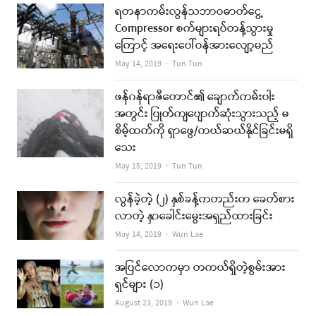
ရတနာကမ်းလွန်သဘာဝဓာတ်ငွေ့
Compressor စက်များရပ်တန့်သွားမှု
ကြောင့် အရေးပေါ်ဝန်အားလျော့မည်
Author
May 14, 2019
Tun Tun
ဖန်ဂန်ရာဇီတောင်၏ ချောက်ကမ်းပါး
အတွင်း ပြုတ်ကျပျောက်ဆုံးသွားသည့် မ
စိမ့်ထက်ကို ရှာဖွေ/ကယ်ဆယ်နိုင်ခြင်းမရှိ
သေး
Author
May 15, 2019
Tun Tun
လွန်ခဲ့တဲ့ (၂) နှစ်ခန့်ကတည်းက ခေတ်စား
လာတဲ့ နှာခေါင်းမွေးအရှည်ထားခြင်း
Author
May 14, 2019
Wun Lae
အပြင်လောကမှာ တကယ်ရှိတဲ့စွမ်းအား
ရှင်များ (၁)
Author
August 23, 2019
Wun Lae