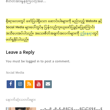
စိတ်တအားမွန်းကြပ်တဲ့အခါ…
ရိုးရာလေးတွင် ဖော်ပြပါရှိသော ဆောင်းပါးများကို မည်သည့် Website နှင့်
Social Media များပေါ်တွင်မှ ပြန်လည်ကူးယူဖော်ပြခွင့်မပြုကြောင်း
အသိပေးအပ်ပါသည်။ အသေးစိတ်အချက်အလက်များကို
ဤနေရာ
တွင်
ဖတ်ရှုနိုင်ပါသည်။
Leave a Reply
You must be logged in to post a comment.
Social Media
f
i
r
y
e
a
n
s
o
m
c
s
s
u
a
နောက်ဆုံးသတင်းများ
e
t
t
i