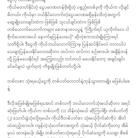
ငွေကို လက်မလွယ်ပါနဲ့
ကိုယ်မတတ်နိုင်တဲ့ ငွေပမာဏတန်ဖိုးရှိတဲ့ ပစ္စည်းတစ်ခုကို ကိုယ်က လိုချင်
မိတယ်။ ကိုယ်မှာ ဝယ်နိုင်လောက်တဲ့ငွေပမာဏမရှိမှန်းသိတဲ့အတွက်
ဆွေမျိုးသားချင်းထဲက ဖြစ်ဖြစ် သူငယ်ချင်းထဲက ဖြစ်ဖြစ်
တစ်ယောက်ယောက်ကများ စေတနာဗလပွနဲ့ “ကြိုက်ရင် ယူလိုက်လေ ငါ
စိုက်ပေးထားမယ် နောက်မှပြန်ပေးပေါ့” ဆိုတဲ့စကားသံမျိုးကြားရင်
သတိရှိပါ။ ဒီငွေကို ကိုယ်ဘယ်လောက်ကြာမှ ပြန်ဆပ်နိုင်မလဲ တကယ်ပဲ
သေချာပြန်ပေးနိုင်မလားဆိုတာ ထပ်ကာ ထပ်ကာ စဉ်းစားပါ။ အချိန်တန်
လို့ ပြန်မပေးနိုင်ရင် အကြွေးလည်း တင်တယ် မပေးနိုင်တော့ အချင်းချင်း
ခင်မင်မှုလဲ ပျက်ရတဲ့ ကိစ္စမျိုးဖြစ်တတ်လို့ပါ။
တစ်လစာ သုံးရမယ့်ငွေကို တစ်ပတ်လောက်နဲ့ကုန်သွားတာမျိုး မဖြစ်ပါစေ
နဲ့
ဒီလိုအဖြစ်မျိုးမဖြစ်ရအောင် တစ်လကို ဘယ်လောက်သုံးမယ်ဆိုတာ အရင်
ဆုံးဖြတ်ပါ။ ကိုယ်က တစ်လကို (၁) သိန်းသုံးမယ် ဆိုကြပါစို့။ တစ်ပတ်ကို
(၂) သောင်းခွဲသုံးလို့ရမယ်။ ကိုယ်ဒီတစ်ပတ်စာ သုံးမယ့်ပိုက်ဆံကိုပဲ အိတ်
ထဲထည့်ထားပါ။ ကျန်တဲ့သုံးပတ်စာအတွက် သုံးမယ့် ပိုက်ဆံကိုတော့ အိမ်
မှာပဲ ထားခဲ့ပေါ့။ ဒါမျိုး တစ်ပတ်စာသုံးရမယ့် ပိုက်ဆံတွေကို သေချာ စိစစ်