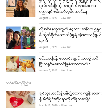
နှလုံးကို ကိုယ်တိုင်ပြန်လည်ပြုပြင်နိုင်မည့်
b
a
u
l
ဂျယ်တစ်မျိုးကို အာဂျင်တီးနားဇီဝဗေဒ
ပညာရှင် စမ်းသပ်လုပ်ဆောင်နေ
o
g
b
Author
August 6, 2026
Zaw Tun
o
r
e
k
a
လိုအပ်နေသူတွေထံ ငွေသား ဒေါ်လာ ၅၅၀
စီ တိုက်ရိုက်ထောက်ပံ့မှုရဲ့ အံ့အားသင့်ဖွယ်
m
ရလဒ်
Author
August 6, 2026
Zaw Tun
မင်းသားကြီး စတီဖင်ချောင် ဘာလို့ ထပ်
ပြီးသရုပ်မဆောင်ဖြစ်သေးတာလဲ?
Author
August 6, 2026
Wun Lae
ထင်ပေါ်ကျော်ကြား
ချစ်သူဟောင်းနဲ့ပြန်တွဲတာက ကျန်းမာရေး
နဲ့ စိတ်ပိုင်းဆိုင်ရာကို ထိခိုက်စေနိုင်
Author
March 11, 2019
Wun Lae