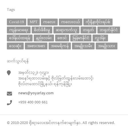
Tags
Covid-19
MPT
ကလေး
ကလေးငယ်
ကိုရိုနာဗိုင်းရပ်စ်
ကျန်းမာရေး
စိတ်ဖိစီးမှု
ဆရာကင်္ကသူ
တရုတ်
တရုတ်နိုင်ငံ
ဒေါ်နယ်ထရမ့်
နည်းလမ်း
ဗေဒင်
မြန်မာနိုင်ငံ
လှူဒါန်း
သေဆုံး
အစားအစာ
အမေရိကန်
အမျိုးသမီး
အမျိုးသား
ဆက်သွယ်ရန်
အမှတ်(၁၃၂)၊ ၇လွှာ၊
အနော်ရထာလမ်းနှင့် ဗိုလ်မြတ်ထွန်းလမ်းထောင့်၊
ဗိုလ်တထောင်မြို့နယ်၊ ရန်ကုန်မြို့။
news@yoyarlay.com
+959 400 000 661
© 2010-2020
ရိုးရာလေး
အင်တာနက်စာမျက်နှာ. All rights reserved.