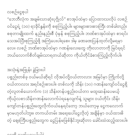
လစဉ်ငွေစုပါ
“ဘေဘီလုံက အချမ်းသာဆုံးပုဂ္ဂိုလ်” စာအုပ်ထဲမှာ ပြောထားသလိုပဲ လစဉ်
ဝင်ငွေရဲ့ (၁ဝ) ရာခိုင်နှုန်းကို စစုကြည့်ပါ။ များများစားစားကြီး တစ်ခါတည်း
စစုတာမျိုးထက် နည်းနည်းစီ ပုံမှန် စစုကြည့်ပါ။ ဘဏ်စာအုပ်ထဲမှာ စာရင်း
သေအပ်ပြီးစုကြည့်ဖို့ အကြံပေးပါရစေ။ ဒါမှ ခဏခဏပြန်ထုတ်လို့မရမှာ
လေ။ လစဉ် ဘဏ်စာအုပ်ထဲမှာ ဂဏန်းလေးတွေ တိုးလာတာကို မြင်ရရင်
ဘယ်လောက်စိတ်ချမ်းသာရတယ်ဆိုတာ ကိုယ်တိုင်ခံစားကြည့်လိုက်ပါ။
အသုံးနဲ့အဖြုန်း ခွဲခြားပါ
ပစ္စည်းတစ်ခု ဝယ်မယ်ဆိုရင် လိုအပ်လို့ဝယ်တာလား အမြင်မှာ ကြိုက်လို့
ဝယ်တာလား အရင်စဉ်းစားပါ။ တစ်လကို သိန်း (၁၀) ဂဏန်းကျော်ဝင်ငွေရှိ
တဲ့လူတစ်ယောက်က (၁) သိန်းတန်ပစ္စည်းဝယ်တာ မထူးဆန်းပေမယ့်
ကိုယ့်လစာသိန်းဂဏန်းလောက်ပဲရနေလျက်နဲ့ သူများ ဝယ်တိုင်း သိန်း
ကျော်တန်ပစ္စည်းတွေလိုက်ဝယ်နေရင်တော့ ဘယ်တော့မှ ငွေကလောက်
မှာမဟုတ်ပါဘူး။ တကယ်တမ်း အရေးပေါ်ငွေလိုတဲ့ အချိန်မှာ ဝယ်ထားမိ
တဲ့ ဈေးကြီးပစ္စည်းတွေက ငွေပြန်မဖြစ်နိုင်ဘူးဆိုတာ ခေါင်းထဲထည့်ထားပါ။