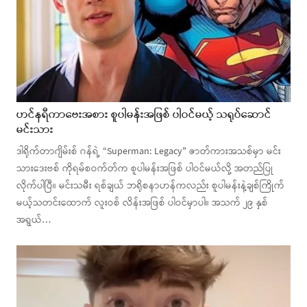
ဟင်နရီကာဗေးအစား စူပါမန်းအဖြစ် ပါဝင်မယ့် သရုပ်ဆောင်
မင်းသား
ဒါရိုက်တာဂျိမ်းစ် ဂန်ရဲ့ “Superman: Legacy” ဇာတ်ကားအသစ်မှာ မင်း
သားဒေးဗစ် ကိုရမ်စဝက်တ်က စူပါမန်းအဖြစ် ပါဝင်မယ်လို့ အတည်ပြု
လိုက်ပါပြီ။ မင်းသမီး ရစ်ချယ် ဘရိုစနာဟန်ကလည်း စူပါမန်းနဲ့ချစ်ကြိုက်
မယ့်သတင်းထောက် လူးဝစ် လိန်းအဖြစ် ပါဝင်မှာပါ။ အသက် ၂၉ နှစ်
အရွယ်…