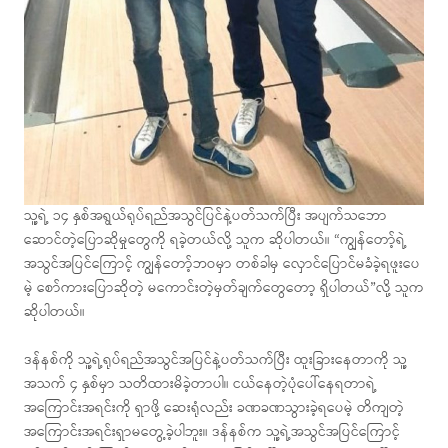
သူ့ရဲ့ ၁၄ နှစ်အရွယ်ရုပ်ရည်အသွင်ပြင်နဲ့ပတ်သက်ပြီး အပျက်သဘော
ဆောင်တဲ့ပြောဆိုမှုတွေကို ရခဲ့တယ်လို့ သူက ဆိုပါတယ်။ “ကျွန်တော့်ရဲ့
အသွင်အပြင်ကြောင့် ကျွန်တော့်ဘဝမှာ တစ်ခါမှ လှောင်ပြောင်မခံခဲ့ရဖူးပေ
မဲ့ စော်ကားပြောဆိုတဲ့ မကောင်းတဲ့မှတ်ချက်တွေတော့ ရှိပါတယ်”လို့ သူက
ဆိုပါတယ်။
ဒန်နစ်ကို သူ့ရဲ့ရုပ်ရည်အသွင်အပြင်နဲ့ပတ်သက်ပြီး ထူးခြားနေတာကို သူ့
အသက် ၄ နှစ်မှာ သတိထားမိခဲ့တာပါ။ ငယ်နေတဲ့ပုံပေါ်နေရတာရဲ့
အကြောင်းအရင်းကို ရှာဖို့ ဆေးရုံလည်း ခဏခဏသွားခဲ့ရပေမဲ့ တိကျတဲ့
အကြောင်းအရင်းရှာမတွေ့ခဲ့ပါဘူး။ ဒန်နစ်က သူ့ရဲ့အသွင်အပြင်ကြောင့်