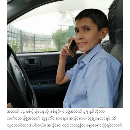
အသက် ၁၄ နှစ်ပုံဖြစ်နေတဲ့ ဒန်နစ်က သူ့အသက် ၃၅ နှစ်ဆိုတာ
သက်သေပြဖို့အတွက် အွန်လိုင်းမှာရော၊ အပြင်မှာပါ သူ့ရဲ့မွေးစာရင်းကို
ယူဆောင်ထားရပါတယ်။ အပြင်မှာ လူချင်းတွေ့ပြီး မွေးစာရင်းပြရင်တောင်