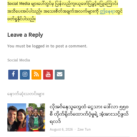
Social Media များပေါ်တွင်မှ ပြန်လည်ကူးယူဖော်ပြခွင့်မပြုကြောင်း
အသိပေးအပ်ပါသည်။ အသေးစိတ်အချက်အလက်များကို
ဤနေရာ
တွင်
ဖတ်ရှုနိုင်ပါသည်။
Leave a Reply
You must be logged in to post a comment.
Social Media
f
i
r
y
e
a
n
s
o
m
c
s
s
u
a
နောက်ဆုံးသတင်းများ
e
t
t
i
လိုအပ်နေသူတွေထံ ငွေသား ဒေါ်လာ ၅၅၀
b
a
u
l
စီ တိုက်ရိုက်ထောက်ပံ့မှုရဲ့ အံ့အားသင့်ဖွယ်
ရလဒ်
o
g
b
Author
August 6, 2026
Zaw Tun
o
r
e