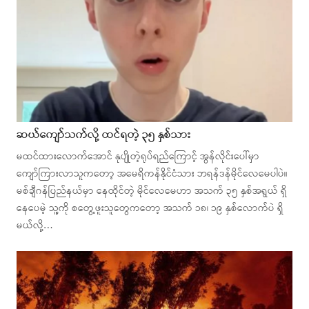
ဆယ်ကျော်သက်လို့ ထင်ရတဲ့ ၃၅ နှစ်သား
မထင်ထားလောက်အောင် နုပျိုတဲ့ရုပ်ရည်ကြောင့် အွန်လိုင်းပေါ်မှာ
ကျော်ကြားလာသူကတော့ အမေရိကန်နိုင်ငံသား ဘရန်ဒန်မိုင်လေမေပါပဲ။
မစ်ချီဂန်ပြည်နယ်မှာ နေထိုင်တဲ့ မိုင်လေမေဟာ အသက် ၃၅ နှစ်အရွယ် ရှိ
နေပေမဲ့ သူ့ကို စတွေ့ဖူးသူတွေကတော့ အသက် ၁၈၊ ၁၉ နှစ်လောက်ပဲ ရှိ
မယ်လို့…