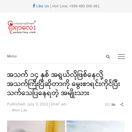
Like Us
| Hot Line: +959 400 000 661
Open
Menu
Menu
search
panel
အသက် ၁၄ နှစ် အရွယ်လိုဖြစ်နေလို့
အသက်ကြီးပြီဆိုတာကို မွေးစာရင်းကိုင်ပြီး
သက်သေပြနေရတဲ့ အမျိုးသား
Shar
Published:
July 5, 2023
10:47 am
811
Author
this
Wun Lae
post