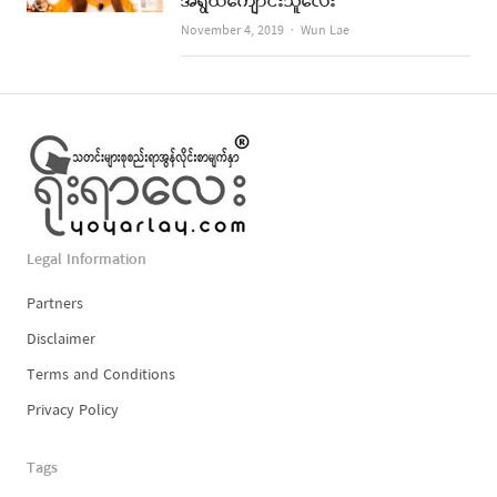
အရွယ်ကျောင်းသူလေး
Author
November 4, 2019
Wun Lae
Legal Information
Partners
Disclaimer
Terms and Conditions
Privacy Policy
Tags