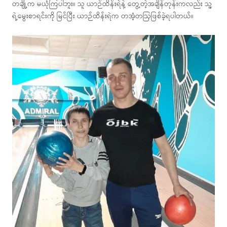
တချို့က မယုံကြပါဘူး။ သူ ယာဉ်ထိန်းရဲနဲ့ တွေ့တဲ့အချိန်တုန်းကလည်း သူ့
ရဲ့မွေးစာရင်းကို မြင်ပြီး ယာဉ်ထိန်းရဲက တအံ့တဩဖြစ်ခဲ့ရပါတယ်။