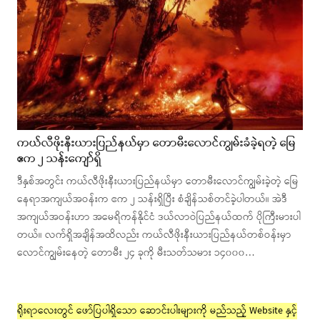
ကယ်လီဖိုးနီးယားပြည်နယ်မှာ တောမီးလောင်ကျွမ်းခံခဲ့ရတဲ့ မြေ
ဧက ၂ သန်းကျော်ရှိ
ဒီနှစ်အတွင်း ကယ်လီဖိုးနီးယားပြည်နယ်မှာ တောမီးလောင်ကျွမ်းခဲ့တဲ့ မြေ
နေရာအကျယ်အဝန်းက ဧက ၂ သန်းရှိပြီး စံချိန်သစ်တင်ခဲ့ပါတယ်။ အဲဒီ
အကျယ်အဝန်းဟာ အမေရိကန်နိုင်ငံ ဒယ်လာဝဲပြည်နယ်ထက် ပိုကြီးမားပါ
တယ်။ လက်ရှိအချိန်အထိလည်း ကယ်လီဖိုးနီးယားပြည်နယ်တစ်ဝန်းမှာ
လောင်ကျွမ်းနေတဲ့ တောမီး ၂၄ ခုကို မီးသတ်သမား ၁၄၀၀၀…
ရိုးရာလေးတွင် ဖော်ပြပါရှိသော ဆောင်းပါးများကို မည်သည့် Website နှင့်