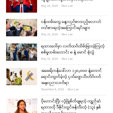
Author
May 14, 2019
Wun Lae
ဝန်ထမ်းတွေ နေ့လည်စာထည့်မလာဘဲ
ဝယ်စားရတဲ့အကြောင်းရင်းများ
Author
May 15, 2019
Wun Lae
ရထားပေါ်မှာ လက်ထပ်ထိမ်းမြားခဲ့ကြတဲ့
စစ်မှုထမ်းဟောင်း မ နဲ့ မောင် စုံတွဲ
Author
May 15, 2019
Wun Lae
အမေရိကန်ဒေါ်လာ ၁၂၀,၀၀၀ နဲ့တောင်
ရောင်းထွက်ခဲ့တဲ့ ငှက်ပျောသီးတိပ်ကပ်
အနုပညာလက်ရာ
Author
December 6, 2019
Wun Lae
ပိုကောင်းပြီး လုံခြုံစိတ်ချရတဲ့ ကျည်ဆံ
ရထားကို ဒီဇိုင်းထွင်ဖန်တီးတဲ့ (၁၃) နှစ်