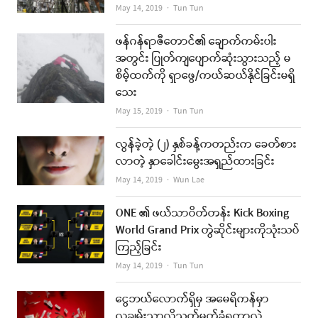
Author
May 14, 2019
Tun Tun
ဖန်ဂန်ရာဇီတောင်၏ ချောက်ကမ်းပါး
အတွင်း ပြုတ်ကျပျောက်ဆုံးသွားသည့် မ
စိမ့်ထက်ကို ရှာဖွေ/ကယ်ဆယ်နိုင်ခြင်းမရှိ
သေး
Author
May 15, 2019
Tun Tun
လွန်ခဲ့တဲ့ (၂) နှစ်ခန့်ကတည်းက ခေတ်စား
လာတဲ့ နှာခေါင်းမွေးအရှည်ထားခြင်း
Author
May 14, 2019
Wun Lae
ONE ၏ ဖယ်သာဝိတ်တန်း Kick Boxing
World Grand Prix တွဲဆိုင်းများကိုသုံးသပ်
ကြည့်ခြင်း
Author
May 14, 2019
Tun Tun
ငွေဘယ်လောက်ရှိမှ အမေရိကန်မှာ
လူချမ်းသာလို့သတ်မှတ်ခံရတာလဲ