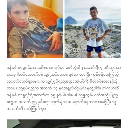
ဒန်နစ် ဗာရူရင်ဟာ အင်စတာဂရမ်မှာ ဖော်လိုဝါ ၂ သောင်းရှိတဲ့ ခရီးသွားဘ
လော့ဂါတစ်ယောက်ပါ။ သူ့ရဲ့အင်စတာဂရမ်မှာ လာပြီး ကွန်မန့်ပေးကြတဲ့
သူတော်တော်များများက သူ့ရဲ့ရုပ်ရည်အသွင်အပြင်ကို စိတ်ဝင်စားနေကြ
တာပါ။ သူ့ရုပ်ရည်က အသက် ၁၄ နှစ်အရွယ်လိုဖြစ်နေလို့ပါပဲ။ တကယ်ဆို
ဒန်နစ် ဗာရူရင်ရဲ့အသက်က ၃၅ နှစ်ပါ။ ဒါပေမဲ့ လူမှုကွန်ယက်အသုံးပြုသူ
တွေက အသက် ၃၅ နှစ်ရော ဟုတ်ရဲ့လား။ နောက်နေတာလားဆိုပြီး သူ့
အသက်ကို မယုံကြပါဘူး။