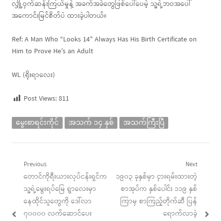
လျှို့ဝှက်ဆန်းကြယ်မှုနဲ့ အခက်အခဲတွေဖြစ်ပေါ်ပေမဲ့ သူ့ရဲ့ဘဝအပေါ်
အကောင်းမြင်စိတ်ပဲ ထားခဲ့ပါတယ်။
Ref: A Man Who “Looks 14” Always Has His Birth Certificate on
Him to Prove He’s an Adult
WL (ရိုးရာလေး)
Post Views:
811
မွေးစာရင်းကိုင်
အသက် ၁၄ နှစ်
အသက်ကြီးပြီ
Post
Previous
Next
Previous
Next
တောင်ကိုရီးယားလုပ်ငန်းရှင်က
၁၉၀၃ ခုနှစ်မှာ ငှားရမ်းထားတဲ့
navigation
post:
post:
သူ့ရဲ့မွေးရပ်မြေ ရွာလေးမှာ
စာအုပ်က နှစ်ပေါင်း ၁၁၉ နှစ်
နေထိုင်သူတွေကို ဒေါ်လာ
ကြာမှ စာကြည့်တိုက်ဆီ ပြန်
၇၀၀၀၀ လက်ဆောင်ပေး
ရောက်လာခဲ့