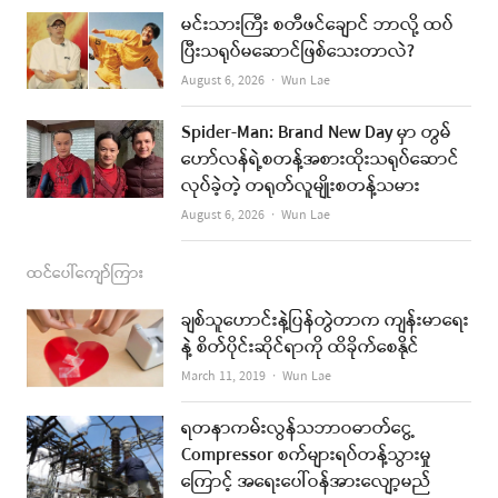
k
a
မင်းသားကြီး စတီဖင်ချောင် ဘာလို့ ထပ်
ပြီးသရုပ်မဆောင်ဖြစ်သေးတာလဲ?
m
Author
August 6, 2026
Wun Lae
Spider-Man: Brand New Day မှာ တွမ်
ဟော်လန်ရဲ့စတန့်အစားထိုးသရုပ်ဆောင်
လုပ်ခဲ့တဲ့ တရုတ်လူမျိုးစတန့်သမား
Author
August 6, 2026
Wun Lae
ထင်ပေါ်ကျော်ကြား
ချစ်သူဟောင်းနဲ့ပြန်တွဲတာက ကျန်းမာရေး
နဲ့ စိတ်ပိုင်းဆိုင်ရာကို ထိခိုက်စေနိုင်
Author
March 11, 2019
Wun Lae
ရတနာကမ်းလွန်သဘာဝဓာတ်ငွေ့
Compressor စက်များရပ်တန့်သွားမှု
ကြောင့် အရေးပေါ်ဝန်အားလျော့မည်