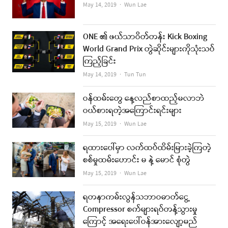
Author
May 14, 2019
Wun Lae
ONE ၏ ဖယ်သာဝိတ်တန်း Kick Boxing
World Grand Prix တွဲဆိုင်းများကိုသုံးသပ်
ကြည့်ခြင်း
Author
May 14, 2019
Tun Tun
ဝန်ထမ်းတွေ နေ့လည်စာထည့်မလာဘဲ
ဝယ်စားရတဲ့အကြောင်းရင်းများ
Author
May 15, 2019
Wun Lae
ရထားပေါ်မှာ လက်ထပ်ထိမ်းမြားခဲ့ကြတဲ့
စစ်မှုထမ်းဟောင်း မ နဲ့ မောင် စုံတွဲ
Author
May 15, 2019
Wun Lae
ရတနာကမ်းလွန်သဘာဝဓာတ်ငွေ့
Compressor စက်များရပ်တန့်သွားမှု
ကြောင့် အရေးပေါ်ဝန်အားလျော့မည်