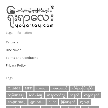
Legal Information
Partners
Disclaimer
Terms and Conditions
Privacy Policy
Tags
Covid-19
MPT
ကလေး
ကလေးငယ်
ကိုရိုနာဗိုင်းရပ်စ်
ကျန်းမာရေး
စိတ်ဖိစီးမှု
ဆရာကင်္ကသူ
တရုတ်
တရုတ်နိုင်ငံ
ဒေါ်နယ်ထရမ့်
နည်းလမ်း
ဗေဒင်
မြန်မာနိုင်ငံ
လှူဒါန်း