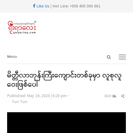
Like Us
| Hot Line: +959 400 000 661
Open
Menu
Menu
search
panel
မိတ္တီလာဘုန်းကြီးကျောင်းတစ်ခုမှာ လူစုလူ
ဝေးဖြစ်ပေါ်
Shar
Published:
May 19, 2020
6:28 pm
3820
Author
this
Tun Tun
post