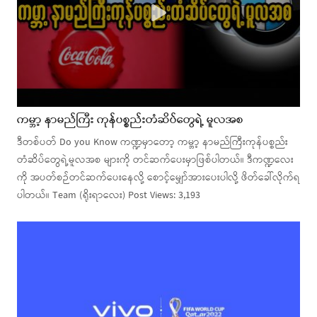
ကမ္ဘာ့ နာမည်ကြီး ကုန်ပစ္စည်းတံဆိပ်တွေရဲ့ မူလအစ
ဒီတစ်ပတ် Do you Know ကဏ္ဍမှာတော့ ကမ္ဘာ့ နာမည်ကြီးကုန်ပစ္စည်း
တံဆိပ်တွေရဲ့မူလအစ များကို တင်ဆက်ပေးမှာဖြစ်ပါတယ်။ ဒီကဏ္ဍလေး
ကို အပတ်စဉ်တင်ဆက်ပေးနေလို့ စောင့်မျှော်အားပေးပါလို့ ဖိတ်ခေါ်လိုက်ရ
ပါတယ်။ Team (ရိုးရာလေး) Post Views: 3,193