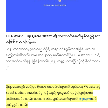
FIFA World Cup Qatar 2022™ ၏ တရားဝင်စမတ်ဖုန်းစပွန်ဆာ
အဖြစ် vivo ကြေညာ
၂၀၂၂ ကာတာကမ္ဘာ့ဖလားပြိုင်ပွဲရဲ့ တရားဝင်စပွန်ဆာအဖြစ် vivo က
ကြေညာခဲ့ပါတယ်။ vivo ဟာ ၂၀၁၇ ခုနှစ်မှစတင်ပြီး FIFA World Cup ရဲ့
တရားဝင်စမတ်ဖုန်း ဖြစ်ခဲ့တာပါ။ ၂၀၂၂ ကမ္ဘာ့ဖလားပြိုင်ပွဲကို နိုဝင်ဘာလ
၂၁…
ရိုးရာလေးတွင် ဖော်ပြပါရှိသော ဆောင်းပါးများကို မည်သည့် Website နှင့်
Social Media များပေါ်တွင်မှ ပြန်လည်ကူးယူဖော်ပြခွင့်မပြုကြောင်း
အသိပေးအပ်ပါသည်။ အသေးစိတ်အချက်အလက်များကို
ဤနေရာ
တွင်
ဖတ်ရှုနိုင်ပါသည်။