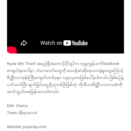
Kyaw Win Thant အမည်ရှိအကောင့်ပိုင်ရှင်က လူမှုကွန်ယက်facebook
စာမျက်နှာပေါ်မှာ သံဃာတော်တွေကို ဝေဖန်ဆဲဆိုရေးသားခဲ့မှုတွေကြောင့်
မိတ္တီလာဘုန်းကြီးကျောင်းတစ်ခုမှာ လူစုလူဝေးဖြစ်ပေါ်ခဲ့ပါတယ်။ ဖြစ်စဉ်နဲ့
ပတ်သက်ပြီး မျက်မြင်တွေ့ရှိသူတစ်ဦးဖြစ်တဲ့ ကိုသီဟ(မိတ္တီလာဒေသခံ)ကို
ဆက်သွယ်မေးမြန်းထားပါတယ်။
Edit- Cherry
Team (ရိုးရာလေး)
Website: yoyarlay.com