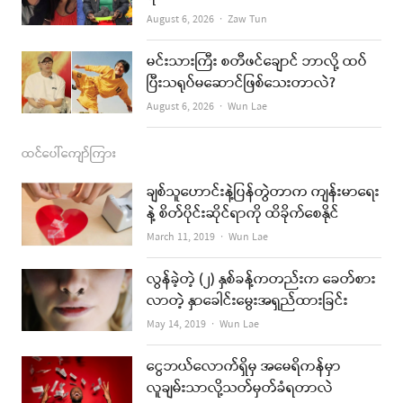
Author
August 6, 2026
Zaw Tun
မင်းသားကြီး စတီဖင်ချောင် ဘာလို့ ထပ်
ပြီးသရုပ်မဆောင်ဖြစ်သေးတာလဲ?
Author
August 6, 2026
Wun Lae
ထင်ပေါ်ကျော်ကြား
ချစ်သူဟောင်းနဲ့ပြန်တွဲတာက ကျန်းမာရေး
နဲ့ စိတ်ပိုင်းဆိုင်ရာကို ထိခိုက်စေနိုင်
Author
March 11, 2019
Wun Lae
လွန်ခဲ့တဲ့ (၂) နှစ်ခန့်ကတည်းက ခေတ်စား
လာတဲ့ နှာခေါင်းမွေးအရှည်ထားခြင်း
Author
May 14, 2019
Wun Lae
ငွေဘယ်လောက်ရှိမှ အမေရိကန်မှာ
လူချမ်းသာလို့သတ်မှတ်ခံရတာလဲ