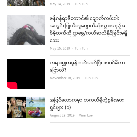
Author
May 14, 2019
Tun Tun
ဖန်ဂန်ရာဇီတောင်၏ ချောက်ကမ်းပါး
အတွင်း ပြုတ်ကျပျောက်ဆုံးသွားသည့် မ
စိမ့်ထက်ကို ရှာဖွေ/ကယ်ဆယ်နိုင်ခြင်းမရှိ
သေး
Author
May 15, 2019
Tun Tun
တရားမျှတမှုနဲ့ ပတ်သက်ပြီး ဇာဏ်ခီဘာ
ပြောလဲ?
Author
November 18, 2019
Tun Tun
အပြင်လောကမှာ တကယ်ရှိတဲ့စွမ်းအား
ရှင်များ (၁)
Author
August 23, 2019
Wun Lae