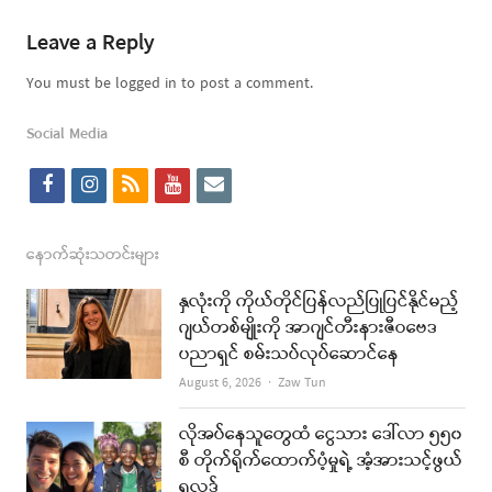
Leave a Reply
You must be logged in to post a comment.
Social Media
f
i
r
y
e
a
n
s
o
m
c
s
s
u
a
နောက်ဆုံးသတင်းများ
e
t
t
i
နှလုံးကို ကိုယ်တိုင်ပြန်လည်ပြုပြင်နိုင်မည့်
b
a
u
l
ဂျယ်တစ်မျိုးကို အာဂျင်တီးနားဇီဝဗေဒ
ပညာရှင် စမ်းသပ်လုပ်ဆောင်နေ
o
g
b
Author
August 6, 2026
Zaw Tun
o
r
e
k
a
လိုအပ်နေသူတွေထံ ငွေသား ဒေါ်လာ ၅၅၀
စီ တိုက်ရိုက်ထောက်ပံ့မှုရဲ့ အံ့အားသင့်ဖွယ်
m
ရလဒ်