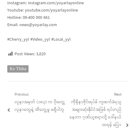
Instagram: instagram.com/yoyarlayonline
Youtube: youtube.com/yoyarlayonline
Hotline: 09-400 000 661
Email:
news@yoyarlay.com
#Cherry_yyl #Video_yyl #Local_yyl
Post Views:
3,820
Ko Thiha
Post
Previous
Next
Previous
Next
လူနာအမှတ် (၁၈၃) က ပိုးတွေ့
ကိုရိုနာဗိုင်းရပ်စ် ကူးစက်ခံရသူ
navigation
post:
post:
လူနာတွေနဲ့ ထိတွေ့မှု မရှိပါဘူ
အများဆုံးနိုင်ငံအဖြစ် ရပ်တည်
နေတာ ဂုဏ်ယူစရာလို့ ဒေါ်နယ်
ထရမ့် ပြော