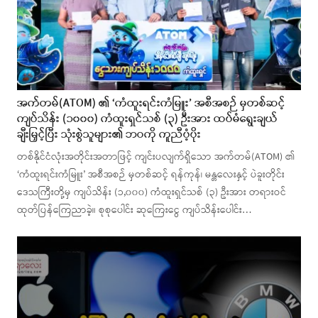
အက်တမ်(ATOM) ၏ ‘ကံထူးရင်းကံမြူး’ အစီအစဉ် မှတစ်ဆင့်
ကျပ်သိန်း (၁၀၀၀) ကံထူးရှင်သစ် (၃) ဦးအား ထပ်မံရွေးချယ်
ချီးမြှင့်ပြီး သုံးစွဲသူများ၏ ဘဝကို ကူညီပံ့ပိုး
တစ်နိုင်ငံလုံးအတိုင်းအတာဖြင့် ကျင်းပလျက်ရှိသော အက်တမ်(ATOM) ၏
‘ကံထူးရင်းကံမြူး’ အစီအစဉ် မှတစ်ဆင့် ရန်ကုန်၊ မန္တလေးနှင့် ပဲခူးတိုင်း
ဒေသကြီးတို့မှ ကျပ်သိန်း (၁,၀၀၀) ကံထူးရှင်သစ် (၃) ဦးအား တရားဝင်
ထုတ်ပြန်ကြေညာခဲ့။ စုစုပေါင်း ဆုကြေးငွေ ကျပ်သိန်းပေါင်း…