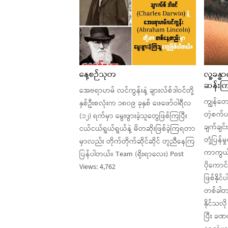
နေ့စဉ်သုတ
လူ့ခန္ဓ
ဆန်းကြ
အေဗရာဟမ် လင်ကွန်းနဲ့ ချားလ်စ်ဒါဝင်တို့
ကျွန်တော
နှစ်ဦးစလုံးက ၁၈၀၉ ခုနှစ် ဖေဖော်ဝါရီလ
တဲ့စက်ပစ္
(၁၂) ရက်မှာ မွေးဖွားခဲ့သူတွေဖြစ်ကြပြီး
ချက်ချင်
ငယ်ငယ်ရွယ်ရွယ်နဲ့ မိတဆိုးဖြစ်ခဲ့ကြရတာ
တုံ့ပြန်
မှာလည်း တိုက်တိုက်ဆိုင်ဆိုင် တူညီနေကြ
ကာကွယ်ချ
ပြန်ပါတယ်။ Team (ရိုးရာလေး) Post
ပိုကောင
Views: 4,762
ဖြစ်နိုင
တစ်ခါတ
နိုင်သလ
ပြီး ခဏ