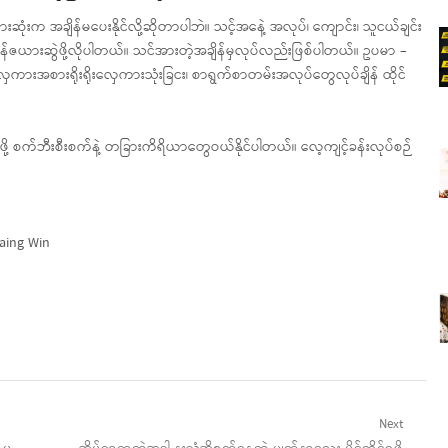
ုံးက အချိန်မပေးနိုင်လို့ဆိုတာပါဘဲ။ သင့်အနေဲ့ အလုပ်၊ ကျောင်း၊ သူငယ်ချင်း
ျိန်ဇယားဆွဲဖို့လိုပါတယ်။ သင်အားတဲ့အချိန်မှလုပ်လည်းဖြစ်ပါတယ်။ ဥပမာ –
လှေကားအစားရိုးရိုးလှေကားသုံးခြငး၊ စာရွက်စာတမ်းအလုပ်တွေလုပ်ချိန် ထိုင်
ိုင်ဖို့ စက်ဘီးစီးစက်နဲ့ တခြားကိရိယာတွေဝယ်နိုင်ပါတယ်။ လေ့ကျင့်ခန်းလုပ်စဉ်
။
aing Win
Next