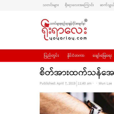
သတင်းများ
ရိုးရာလေးအကြောင်း
ဆက်သွယ်
ပြည်တွင်း
နိုင်ငံတကာ
ဖျော်ဖြေရေး
စိတ်အားထက်သန်အော
Author
Published:
April 7, 2019
11:40 am
Wun Lae