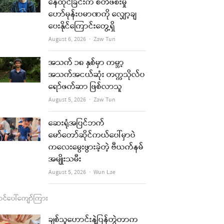
b
a
u
l
နေထိုင်ခြင်းက စိတ်ဖိစီးမှု
ဟော်မုန်းပမာဏကို လျှော့ချ
o
g
b
ပေးနိုင်ကြောင်းတွေ့ရှိ
o
r
e
Author
August 6, 2026
Zaw Tun
k
a
အသက် ၁၈ နှစ်မှာ ကမ္ဘာ့
m
အသက်အငယ်ဆုံး တက္ကသိုလ်ပ
ရော်ဖက်ဆာ ဖြစ်လာသူ
Author
August 5, 2026
Zaw Tun
ဆေးရုံအပြင်ဘက်
မော်တော်ဆိုင်ကယ်ပေါ်မှာပဲ
ကလေးမွေးဖွားခဲ့တဲ့ ဗီယက်နမ်
အမျိုးသမီး
Author
August 5, 2026
Wun Lae
င်ပေါ်ကျော်ကြား
ချစ်သူဟောင်းနဲ့ပြန်တွဲတာက