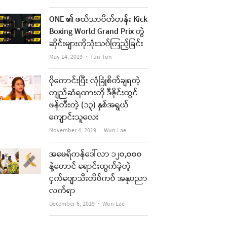
ONE ၏ ဖယ်သာဝိတ်တန်း Kick
Boxing World Grand Prix တွဲ
ဆိုင်းများကိုသုံးသပ်ကြည့်ခြင်း
Author
May 14, 2019
Tun Tun
ပိုကောင်းပြီး လုံခြုံစိတ်ချရတဲ့
ကျည်ဆံရထားကို ဒီဇိုင်းထွင်
ဖန်တီးတဲ့ (၁၃) နှစ်အရွယ်
ကျောင်းသူလေး
Author
November 4, 2019
Wun Lae
အမေရိကန်ဒေါ်လာ ၁၂၀,၀၀၀
နဲ့တောင် ရောင်းထွက်ခဲ့တဲ့
ငှက်ပျောသီးတိပ်ကပ် အနုပညာ
လက်ရာ
Author
December 6, 2019
Wun Lae