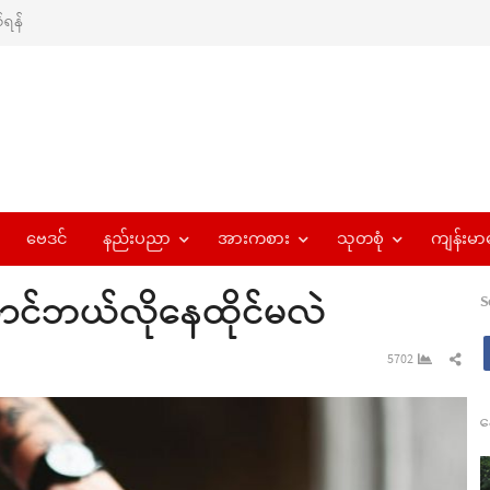
ရန်
ဗေဒင်
နည်းပညာ
အားကစား
သုတစုံ
ကျန်းမာ
င်ဘယ်လိုနေထိုင်မလဲ
S
Sha
5702
this
pos
န