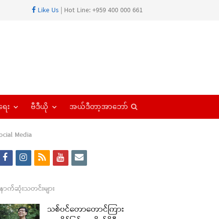
Like Us
| Hot Line: +959 400 000 661
Open
ရေး
ဗီဒီယို
အယ်ဒီတာ့အာဘော်
search
panel
ocial Media
f
i
r
y
e
re
a
n
s
o
m
t
c
s
s
u
a
ောက်ဆုံးသတင်းများ
e
t
t
i
သစ်ပင်တောတောင်ကြား