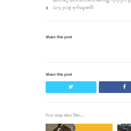
Previous
အပတ်စဉ် ဗေဒင်ဟောစာတမ်းကဏ္ဍ (၇-၄-၂၀၁ ၉ 
navigation
post:
၁၃-၄-၂၀၁၉ ရက်နေ့အထိ)
Share this post
Share this post
twitter
fa
You may also like...