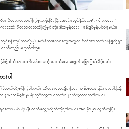
စိတ်ဓာတ်တက်ကြွမှုဆုံးရှုံးပြီး ပြီးအောင်မလုပ်နိုင်တာမျိုးကြုံဖူးလား ?
ဆုံး စိတ်ဓာတ်တက်ကြွမှုပါတဲ့။ ဒါကမှန်လား ? မှန်ချင်မှန်ပါလိမ့်မယ်။
င့်ခန်းလုပ်တာလိုမျိုး ခက်ခဲတဲ့အလုပ်တွေအတွက် စိတ်အားထက်သန်မှုကိုရှာ
်ယောက်တည်းမဟုတ်ပါဘူး။
ပ်နိုင်ဖို့ စိတ်အားထက်သန်စေမယ့် အချက်လေးတွေကို ပြောပြပါလိမ့်မယ်။
ထားပါ
ဲတယ်လို့မြင်ကြပါတယ်။ ကိုယ်အလေးချိကခြင်း၊ ကျန်းမာစေခြင်း၊ တင်ပါးကြီး
ဲ့ကျန်းမာသန်စွမ်းမှုပန်းတိုင်တွေက လေထဲပျောက်သွားတတ်ပါတယ်။
်တော့ ပင်ပန်းပြီး လက်လျှော့လိုက်လို့ရပါတယ်။ အစပိုင်းမှာ လွယ်ကူပြီး