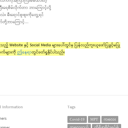
ာလက်ကိုအကြာကြီးစိမ်ထားတဲ့
ြီးရေစိမ်လိုက်တာ ဘာကြောင့်လို့
။ မီးရောင်စူးစူးကိုတွေ့ရင်
ာ်တို့ဘာကြောင့်…
ည့် Website နှင့် Social Media များပေါ်တွင်မှ ပြန်လည်ကူးယူဖော်ပြခွင့်မပြု
က်များကို
ဤနေရာ
တွင်ဖတ်ရှုနိုင်ပါသည်။
l Information
Tags
ners
Covid-19
MPT
ကလေး
laimer
ကလေးငယ်
ကိုရိုနာဗိုင်းရပ်စ်