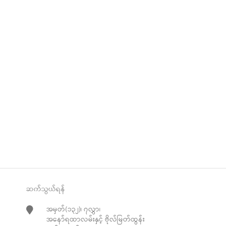
ဆက်သွယ်ရန်
အမှတ်(၁၃၂)၊ ၇လွှာ၊
အနော်ရထာလမ်းနှင့် ဗိုလ်မြတ်ထွန်း