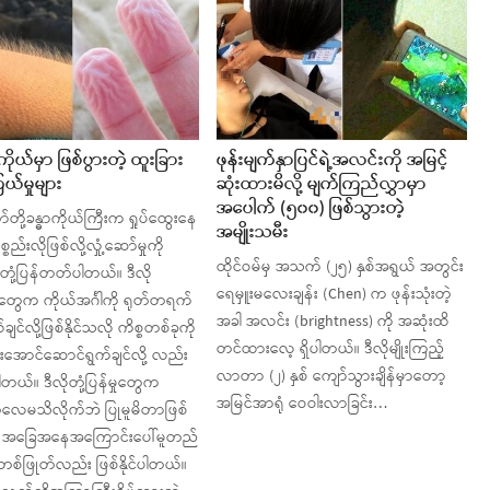
ာကိုယ်မှာ ဖြစ်ပွားတဲ့ ထူးခြား
ဖုန်းမျက်နှာပြင်ရဲ့အလင်းကို အမြင့်
ယ်မှုများ
ဆုံးထားမိလို့ မျက်ကြည်လွှာမှာ
အပေါက် (၅၀၀) ဖြစ်သွားတဲ့
်တို့ခန္ဓာကိုယ်ကြီးက ရှုပ်ထွေးနေ
အမျိုးသမီး
စည်းလိုဖြစ်လို့လှုံ့ဆော်မှုကို
ထိုင်ဝမ်မှ အသက် (၂၅) နှစ်အရွယ် အတွင်း
းတုံ့ပြန်တတ်ပါတယ်။ ဒီလို
ရေမှူးမလေးချန်း (Chen) က ဖုန်းသုံးတဲ့
မှုတွေက ကိုယ်အင်္ဂါကို ရုတ်တရက်
အခါ အလင်း (brightness) ကို အဆုံးထိ
င်လို့ဖြစ်နိုင်သလို ကိစ္စတစ်ခုကို
တင်ထားလေ့ ရှိပါတယ်။ ဒီလိုမျိုးကြည့်
်းအောင်ဆောင်ရွက်ချင်လို့ လည်း
လာတာ (၂) နှစ် ကျော်သွားချိန်မှာတော့
်ပါတယ်။ ဒီလိုတုံ့ပြန်မှုတွေက
အမြင်အာရုံ ဝေဝါးလာခြင်း…
လေမသိလိုက်ဘဲ ပြုမူမိတာဖြစ်
ို အခြေအနေအကြောင်းပေါ်မူတည်
တစ်ဖြုတ်လည်း ဖြစ်နိုင်ပါတယ်။