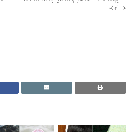
Next
မှ
အိပ်ရာထတဲ့အခါ နူးညံ့အိစက်နေတဲ့ မျက်နှာလေး ပိုင်ဆိုင်ရဖို့
post:
ဆိုရင်
cebook
email
print