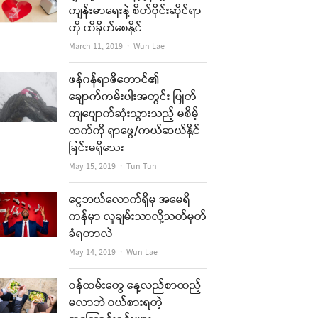
ကျန်းမာရေးနဲ့ စိတ်ပိုင်းဆိုင်ရာ
ကို ထိခိုက်စေနိုင်
Author
March 11, 2019
Wun Lae
ဖန်ဂန်ရာဇီတောင်၏
ချောက်ကမ်းပါးအတွင်း ပြုတ်
ကျပျောက်ဆုံးသွားသည့် မစိမ့်
ထက်ကို ရှာဖွေ/ကယ်ဆယ်နိုင်
ခြင်းမရှိသေး
Author
May 15, 2019
Tun Tun
ငွေဘယ်လောက်ရှိမှ အမေရိ
ကန်မှာ လူချမ်းသာလို့သတ်မှတ်
ခံရတာလဲ
Author
May 14, 2019
Wun Lae
ဝန်ထမ်းတွေ နေ့လည်စာထည့်
မလာဘဲ ဝယ်စားရတဲ့