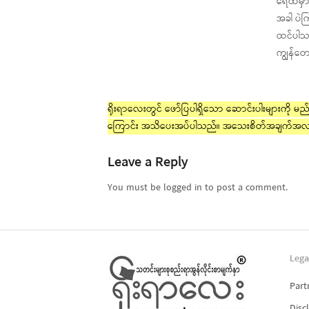
ရေထဲမှ
အခါ ပဲက
ထင်ပါသလဲ
ကျွန်တေ
ရိုးရာလေးတွင် ဖော်ပြပါရှိသော ဆောင်းပါးများကို မည်သ
ကြောင်း အသိပေးအပ်ပါသည်။ အသေးစိတ်အချက်အလ
Leave a Reply
You must be logged in to post a comment.
Lega
Part
Disc