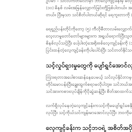
ဥပမာ – သင်လက်တလောမှာ ဘာလေ့ကျင့်ခန်းမှ မလုပ်ထာ
(၁၀) မိနစ် လမ်းအမြန်လျှောက်ခြင်းတို့ဖြစ်ပါတယ်။ အခ
တယ်။ ပြီးမှသာ သင်စိတ်ပါတယ်ဆိုရင် ရေကူးတာကို (
ရေရှည်ပန်းတိုင်ကိုတော့ (၅) ကီလိုမီတာလမ်းလျှောက
လေ့လာမှုတော်တော်များများက အရွယ်ရောက်ပြီးသူတစ်
မိနစ်လုပ်သင့်ပြီး ပေါ့ပါးတဲ့အေရိုးဗစ်လေ့ကျင့်ခန်း
ပြင်းထန်တဲ့လေ့ကျင့်ခန်းကိုပါပေါင်းပြီး သင်တတ်နိုင
သင့်လှုပ်ရှားမှုတွေကို ပျော်ရွှင်အောင်လ
ကြားရတာအပေါစားဆန်နေပေမယ့် သင်လုပ်နိုင်တာမှန်သမျ
တိုင်းမောပန်းပြီးချွေးထွက်စရာမလိုပါဘူး။ သင်ဘယ်အ
သင်အားကစားလုပ်ချိန်ကိုပိုဆွဲဆန့်ပြီး စိတ်အာထက်သ
လက်ရှိလုပ်နေတဲ့လေ့ကျင့်ခန်းကသင့်ကိုမပျော်ရွှင်စေန
လုပ်ပြီး သင့်ကိုယ်သင်ကျန်းမာအောင်လုပ်ပြီး ဘဝကိုပျေ
လေ့ကျင့်ခန်းက သင့်ဘဝရဲ့ အစိတ်အပို