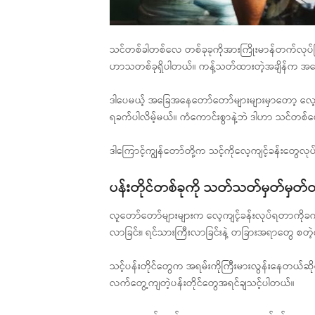
သင်တစ်ခါတစ်လေ တစ်ခုခုကိုအားကြိုးမာန်တက်လုပ်ပြီးမှ 
ဟာသတစ်ခုရှိပါတယ်။ ကန့်သတ်ထားတဲ့အချိန်က အကောင်း
ဒါပေမယ့် အခြေအနေတော်တော်များများမှာတော့ လေ့ကျ
ရခက်ပါလိမ့်မယ်။ ကံကောင်းစွာနဲ့ဘဲ ဒါဟာ သင်တစ
ဒါကြောင့်ကျွန်တော်တို့က သင့်ကိုလေ့ကျင့်ခန်းတွေလု
ပန်းတိုင်တစ်ခုကို သတ်သတ်မှတ်မှတ်
လူတော်တော်များများက လေ့ကျင့်ခန်းလုပ်ရတာကိုခက်ခ
လာခြင်း၊ ရင်သားကြီးလာခြင်းနဲ့ တခြားအရာတွေ စတ
သင့်ပန်းတိုင်တွေက အရမ်းကိုကြီးမားလွန်းနေတယ်ဆိုရင
လက်တွေ့ကျတဲ့ပန်းတိုင်တွေအရင်ချသင့်ပါတယ်။