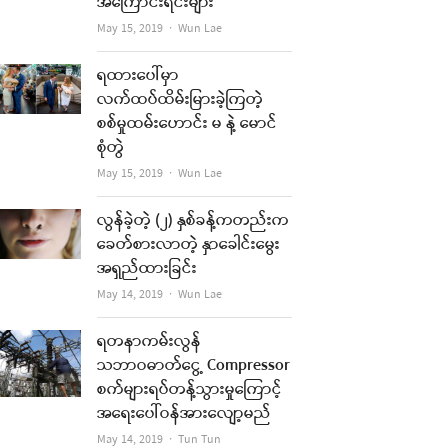
အကြောင်းရင်းများ
Author
May 15, 2019
Wun Lae
ရထားပေါ်မှာ
လက်ထပ်ထိမ်းမြားခဲ့ကြတဲ့
စစ်မှုထမ်းဟောင်း မ နဲ့ မောင်
စုံတွဲ
Author
May 15, 2019
Wun Lae
လွန်ခဲ့တဲ့ (၂) နှစ်ခန့်ကတည်းက
ခေတ်စားလာတဲ့ နှာခေါင်းမွေး
အရှည်ထားခြင်း
Author
May 14, 2019
Wun Lae
ရတနာကမ်းလွန်
သဘာဝဓာတ်ငွေ့ Compressor
စက်များရပ်တန့်သွားမှုကြောင့်
အရေးပေါ်ဝန်အားလျော့မည်
Author
May 14, 2019
Tun Tun