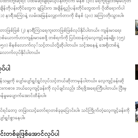
းဘူးဆိုရင် ပထမဆုံးချရမယ့်ပန်းတိုင်က မိနစ် (၃၀) ရေကူးခြင်းဒါမှမဟုတ်
ျိန်တိုပန်းတိုင်တွေက ချခြင်းက အချိန်ရှည်ပန်းတိုင်တွေထက် ပိုထိရောက်ပါ
၁) နာရီအကြာနဲ့ လမ်းအမြန်လျှောက်တာကို မိနစ် (၃၀) အကြာတိုးသွားပါ။
်တာဖြစ်ဖြစ် (၂) နာရီကြာရေကူးတာဖြစ်ဖြစ်လုပ်နိုင်ပါတယ်။ ကျန်းမာရေး
ယောက်ဟာကျန်းမာစေဖို့ တစ်ရက်ကို ပြင်းထန်တဲ့လေ့ကျင့်ခန်းမျိုး (၇၅)
ကို (၁၅၀) မိနစ်လောက်လု်သင့်တယ်လို့ဆိုပါတယ်။ သင့်အနေနဲ့ အေရိုးဘစ်နဲ့
်သလောက်လုပ်နိုင်ပါတယ်။
ုပ်ပါ
ှကို ပျော်ပျော်ရွှင်ရွှင်လုပ်သင့်တယ်ဆိုတာမှန်ပါတယ်။ လေ့ကျင့်ခန်းဆို
ားကစား၊ ဘယ်လေ့ကျင့်ခန်းကို လုပ်ချင်လည်း သိရဖို့အရေးကြီးပါတယ်။ ပြီးမှ
န်မှုမပျောက်အောင်ထိန်းပါ။
ိုင်ရင်တော့ တခြားသင့်တော်ရာတစ်ခုခုပြောင်းပါ။ သင်ကြိုက်တဲ့လေ့ကျင့်ခန်းကို
ာ်ရွှင်စွာနေပါ။
င်းတစ်ခုဖြစ်အောင်လုပ်ပါ