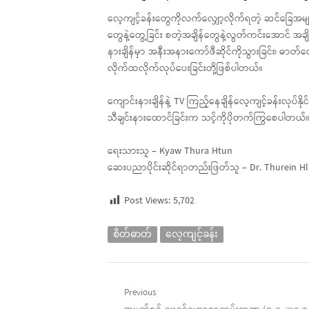
လေ့ကျင့်ခန်းတွေကိုလက်လျှော့လိုက်ရတဲ့ ဆင်ခြေအများဆ
တွေနဲ့တွေ့ခြင်း စတဲ့အချိန်တွေနဲ့လွတ်ကင်းအောင် အခ
နားချိန်မှာ အနီးအနားကော်ဖီဆိုင်ကိုသွားခြင်း၊ ဓာတ်
လိုက်ထလိုက်လုပ်ပေးခြင်းတို့ဖြစ်ပါတယ်။
ကျောင်းနားချိန်နဲ့ TV ကြည့်နေချိန်လေ့ကျင့်ခန်းလုပ်န
သီချင်းနားထောင်ခြင်းက သင့်ကိုပိုတက်ကြွစေပါတယ်
ရေးသားသူ – Kyaw Thura Htun
ဆေးပညာပိုင်းဆိုင်ရာတည်းဖြတ်သူ – Dr. Thurein Hl
Post Views:
5,702
စိတ်ဓာတ်
လေ့ကျင့်ခန်း
Post
Previous